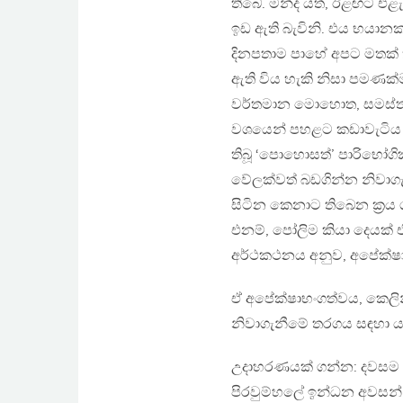
තිබේ. මන්ද යත්, ඊළඟට එ
ඉඩ ඇති බැවිනි. එය භයානක
දිනපතාම පාහේ අපට මතක් කර
ඇති විය හැකි නිසා පමණක
වර්තමාන මොහොත, සමස්ත
වශයෙන් පහළට කඩාවැටිය හැ
තිබූ ‘පොහොසත්’ පාරිභෝ
වේලක්වත් බඩගින්න නිවාගැ
සිටින කෙනාට තිබෙන ක්‍රය 
එනම්, පෝලිම කියා දෙයක් 
අර්ථකථනය අනුව, අපේක්ෂා
ඒ අපේක්ෂාභංගත්වය, කෙලින
නිවාගැනීමේ තරගය සඳහා ය.
උදාහරණයක් ගන්න: දවසම
පිරවුම්හලේ ඉන්ධන අවසන් 