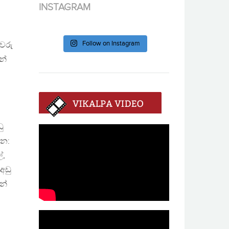
INSTAGRAM
Follow on Instagram
ුවරු
න්
ු
්න:
්,
අඩු
න්