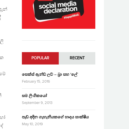
ම
දැන්
ී
ලි
මක
POPULAR
RECENT
ිමේ
සෙක්ස් ඇන්ඩ් ලව් – බ්‍රා සහ ‘ලේ’
February 15, 2016
ි
සම ලිංගිකයෝ
September 9, 2013
පෑඩ් අඳින ගැහැනියකගේ හෘදය සාක්ෂිය
හෝ
May 10, 2019
දේ