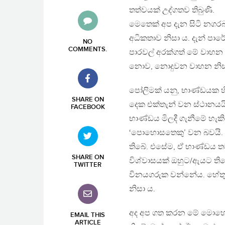
තත්වයක් උද්ගතව තිබුණි.
මෙතෙක් අප දැන සිටි නගර
අධිකතාව නිසා ය. දැන් පා
NO
COMMENTS
.
පාරවල් අරක්ගත් මේ වාහන 
නොව, නොදුවන වාහන නිසා
පෝලිමක් යනු, භාණ්ඩයක හ
SHARE ON
දෙක එක්තැන් වන ස්ථානයයි
FACEBOOK
භාණ්ඩය මිලදී ගැනීමේ හැකි
‘පොහොසතෙකු’ වන බවයි. ඔ
තිබේ. එසේම, ඒ භාණ්ඩය ත
SHARE ON
විශ්වාසයක් ඔහුට/ඇයට ති
TWITTER
විනයගරුක වන්නේය. හේතු
නිසා ය.
අද අප ගත කරන මේ මොහොත
EMAIL THIS
ARTICLE