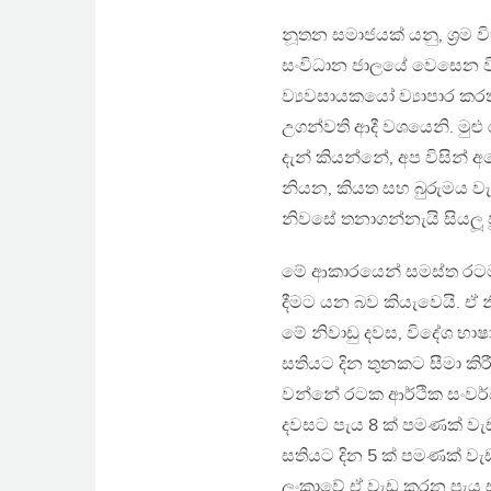
නූතන සමාජයක් යනු, ශ්‍රම 
සංවිධාන ජාලයේ වෙසෙන වි
ව්‍යවසායකයෝ ව්‍යාපාර කරති
උගන්වති ආදී වශයෙනි. මුළු
දැන් කියන්නේ, අප විසින්
නියන, කියත සහ බුරුමය 
නිවසේ තනාගන්නැයි සියලූ 
මේ ආකාරයෙන් සමස්ත රටම 
දීමට යන බව කියැවෙයි. ඒ 
මේ නිවාඩු දවස, විදේශ භා
සතියට දින තුනකට සීමා කි
වන්නේ රටක ආර්ථික සංවර්
දවසට පැය 8 ක් පමණක් වැඩ
සතියට දින 5 ක් පමණක් ව
ලංකාවේ ඒ වැඩ කරන පැය 