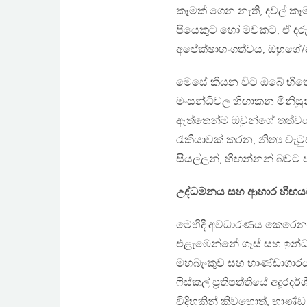
කෑමක් ගෙන නැති, දවල් කෑ
පියෙකුට හෝ මවකට, ඒ දරු
අපේක්ෂාභංගත්වය, ඔහුගේ
මෙසේ කියන විට ඔබේ හිතේ 
මංසන්ධිවල හිඟාකන මිනිසුන
ඇත්තෙන්ම ඔවුන්ගේ තත්වය
රැකියාවක් කරන, නිත්‍ය වැට
සියල්ලන්, හිඟන්නන් බවට 
උද්ධමනය සහ ආහාර හිඟයට
මෙහිදී අවධාරණය කෙරෙන ම
එළැඹෙන්නේ ගෑස් සහ ඉන්ධ
මහබැංකුව සහ භාණ්ඩාගාරය
ෆිස්කල් ප්‍රතිපත්තියේ අදූර
විදිහකින් කිවහොත්, භාණ්ඩ