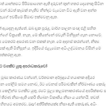
මත් යාන්තමට පිරිමසාගෙන ඇති දරුවන් තුන් හතර දෙනෙකු සිටින
වන් රෑටත් කෑමක් නැතිව නින්දට වැටෙන විට ඇති වන අන්ත
/ඇගේ ඉවසීමේ සීමාව ඉක්මවනු ඇත.
ඇඳෙනු ඇත්තේ, ඔබ දැක පුරුදු, මාර්ග පාලන සංඥ එළි සහිත
්ගේ චිත්‍රයකි. නැත, මේ කියන්නේ එවැනි මිනිසුන් ගැන නොවේ.
 මෙතරම් අසරණ වන එකක් නැත. මේ අදහස් කරන්නේ, නිත්‍ය
ුපක් ඇති මිනිසුන් ය. ඉදිරියේ එළැඹෙන අධි-උද්ධමනය විසින් මේ
පත්කරනු ඇත.
 වගකිව යුතු අපරාධකරුවෝ
ූඛ්‍ය කාරණය වන්නේ, වර්තමාන අර්බුදයේ භයානක අදියර
න පෝලිම් සමග නොව, ඊට වෙනස් පරිමාවකින් නිර්මාණය කෙරු
 කෙලින්ම වගකිව යුතු, රටේ මූල්‍ය කළමනාකරණයේ අපරීක්ෂාව 
දර්ශී තීරණ නිසා ඇති කෙරී තිබෙන විකෘතිය නිසා ය යන්නයි. තවත්
 හිඟයට අමතරව, මුදල් අතිරික්තයක්ද නිසා ඇති කෙරුණු, අධි-