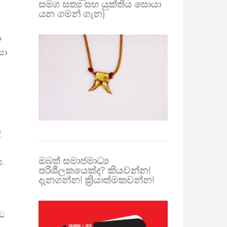
සමග සත්‍ය සහ යුක්තිය සොයා
යන ගමන් ගැන)
ා
සා
ි
ඔබත් සමාජමාධ්‍ය
ය.
පරිශීලකයෙක්ද? කියවන්න!
දැනගන්න! ක්‍රියාත්මකවන්න!
ඉඩ