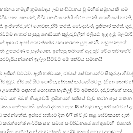
විභජනය නමැති ක්‍රමවේදය උඩ සංවිධානය වූ මිනිස් සමූහයකි. එම
විධ ජන කොටස්, විවිධ කාර්යයන්හි නිරත වෙති. ගොවියෝ වවති,
, ඉංජිනේරුවෝ ගොඩනැඟීම් කරති, වෛද්‍යවරු ප්‍රතිකාර කරති, ගුර
 රටටම ආහාර සැපයූ ගොවියන් කුඹුරුවලින් එළියට ඇද දැමූ බලධාරී
 අපේ ආහාර අපේ ගෙවත්තේම වගා කරගත යුතු බවයි. වඩුවෙකුගේ
වැනි උපකරණ පැහැරගෙන, ඉන්පසු තමාගේ ඇඳ පුටු මේස තමාගේම
පුරවැසියන්ගෙන් ඉල්ලා සිටීමට මේ තත්වය සමානයි.
දණින් වට්ටවා ඇති තත්වයක, රජයේ සේවකයන්ට සිකුරාදා නිවාඩ
නිවාඩුව, නිවසේ සිට ගොවිතැන්බතක් කරගැනීමටලූ. (හිනා නොවන
ෂා උගෙනීම සඳහාත් යොදාගත හැකිලූ!) ඊට අමතරව, දරුවන්ගේ පාසල
රීමට යන බවත් කියැවෙයි. ශ්‍රමිකයන් සතියේ වැඩ කරන පැය ගණන 
ධනය හේතුවෙනි. ඉස්සර දවසට පැය 18 ක් වැඩ කළ කම්කරුවන් දැ
 කරන්නේත්, ඉස්සර සතියට දින 6/7 ක් වැඩ කළ සේවකයන් දැන්
ැඩ කරන්නේත් ආර්ථික සහ සමාජ සංවර්ධනයේ හේතුවෙනි. එහෙත්
සහ දින ගණන් දැන් අඩුවන්නේ, සංවර්ධනයේ නොව අගාධයේ