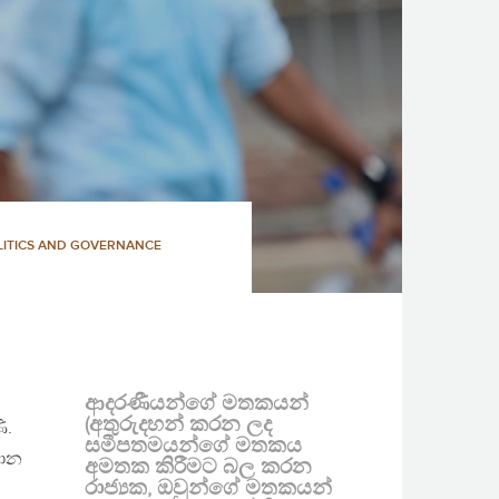
LITICS AND GOVERNANCE
ආදරණීයන්ගේ මතකයන්
(අතුරුදහන් කරන ලද
ි.
සමීපතමයන්ගේ මතකය
මොන
අමතක කිරීමට බල කරන
රාජ්‍යක, ඔවුන්ගේ මතකයන්