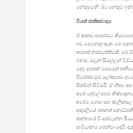
හේතුවෙනි. ඊට හේතුව ඉන්
වියත් ජාතිකවාදය
ඒ කතාව ආපස්සට කියවාගෙන
බව පෙනෙනු ඇත. මේ වනාහී,
කරගත් නස්පැත්තියකි. මේ වි
එනම්, ඔවුන් සියල්ලන් විව
යනු, දූපතක් වශයෙන් තනිය
පිටස්තර මුළු ලෝකයාම දවස
සිතමින් සිටීමයි. ඒ නිසා, 
අපේ දේවල් අපම නිෂ්පාද
අපේම ගොම සහ කැලිකසල අපේ
අතුරලියේ රතනත් ජනාධිපතිව
කන්නයේ වී අස්වැන්න සියය
සංවිධානය පෙන්වා දෙයි. ද