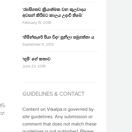
‘රහසිගතව ක්‍රියාත්මක වන කුලවාදය
අවසන් කිරීමට කාලය උදාවී තිබේ.’
February 15, 2016
‘හිමින්සැරේ පියා විදා‘ සුනිලා සමුගත්තා ය.
September 9, 2013
‘භූමි’ ගේ කතාව
June 23, 2016
GUIDELINES & CONTACT
ණු,
Content on Vikalpa is governed by
සහ
site guidelines. Any submission or
comment that does not match these
guidelines is not published. Please