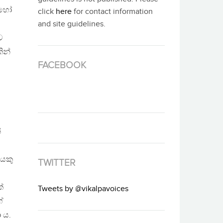
් හෝ
click
here
for contact information
and site guidelines.
ව
ින්
FACEBOOK
්
යෙකු
TWITTER
්
Tweets by @vikalpavoices
ේ
 ය.