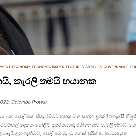
PMENT, ECONOMY
,
ECONOMIC ISSUES
,
FEATURED ARTICLES
,
GOVERNANCE
,
PO
කයි, කැරලි තමයි භයානක
 2022_Colombo Protest
ලක පෝලිමක් කිලෝමීටර් තුනකට ආසන්න දුරක් දිග්ගැස්සී තිබුණ
ිරවුම්හල් දෙකක පෝලිම් අතරමැදකදී එකිනෙකට පැටලී තිබුණි. 
ාදැයි දැනගැනීමට, පෝලිමේ මුලට ගොස් පරීක්ෂා කරගත යුතු