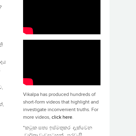
?
ති
ාදය
්
ව,
Vikalpa has produced hundreds of
short-form videos that highlight and
්,
investigate inconvenient truths. For
more videos,
click here
.
"කටුක සත්‍ය ඉස්මතුකර දැක්වෙන
වාර්තා වැඩසටහන්, පුරවැසි