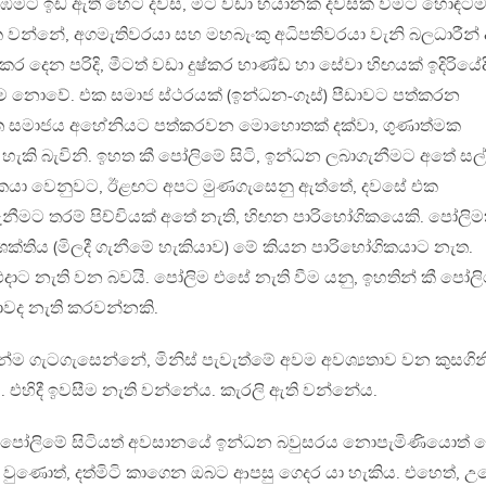
ළැඹීමට ඉඩ ඇති හෙට දවස, මීට වඩා භයානක දවසක් වීමට හොඳට
 වන්නේ, අගමැතිවරයා සහ මහබැංකු අධිපතිවරයා වැනි බලධාරීන් 
 දෙන පරිදි, මීටත් වඩා දුෂ්කර භාණ්ඩ හා සේවා හිඟයක් ඉදිරියේද
්ම නොවේ. එක සමාජ ස්ථරයක් (ඉන්ධන-ගෑස්) පීඩාවට පත්කරන
 සමාජය අහේනියට පත්කරවන මොහොතක් දක්වා, ගුණාත්මක
කි බැවිනි. ඉහත කී පෝලිමේ සිටි, ඉන්ධන ලබාගැනීමට අතේ සල්
ගිකයා වෙනුවට, ඊළඟට අපට මුණගැසෙනු ඇත්තේ, දවසේ එක
නීමට තරම් පිච්චියක් අතේ නැති, හිඟන පාරිභෝගිකයෙකි. පෝලි
ශක්තිය (මිලදී ගැනීමේ හැකියාව) මේ කියන පාරිභෝගිකයාට නැත.
එදාට නැති වන බවයි. පෝලිම එසේ නැති වීම යනු, ඉහතින් කී පෝල
වද නැති කරවන්නකි.
්ම ගැටගැසෙන්නේ, මිනිස් පැවැත්මේ අවම අවශ්‍යතාව වන කුසගින
 එහිදී ඉවසීම නැති වන්නේය. කැරලි ඇති වන්නේය.
 පෝලිමේ සිටියත් අවසානයේ ඉන්ධන බවුසරය නොපැමිණියොත් 
වුණොත්, දත්මිටි කාගෙන ඔබට ආපසු ගෙදර යා හැකිය. එහෙත්, උ