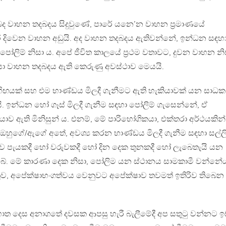
බද වාහන තදබදය සිදුවුණේ, පාරේ යනෙ’න වාහන ප්‍රමාණයේ
රේ දිවෙන වාහන අඩුයි. අද වාහන තදබදය ඇතිවන්නේ, ඉන්ධන සඳහ
පෝලිම් නිසා ය. අපේ ජීවිත කාලයේ ප්‍රථම වතාවට, දුවන වාහන නි
 වාහන තදබදය ඇති කෙරුණු අවස්ථාව මෙයයි.
ිඟයක් සහ එම භාණ්ඩය මිලදී ගැනීමට ඇති හැකියාවක් යන සාධක
. ඉන්ධන හෝ ගෑස් මිලදී ගැනීම සඳහා පෝලිම් ගැසෙන්නේ, ඒ
යාව ඇති මිනිසුන් ය. එනම්, මේ පාරිභෝගිකයා, එක්තරා අර්ථයකින්
හුගේ/ඇගේ අතේ, අවශ්‍ය කරන භාණ්ඩය මිලදී ගැනීම සඳහා සල්ල
ව පැයකදී හෝ වරුවකදී හෝ දින දෙක තුනකදී හෝ ලැබෙතැයි යන
බේ. මේ කාරණා දෙක නිසා, පෝලිම යන ස්ථානය සාමකාමී වන්නේ
ව, අපේක්ෂාභංගත්වය වෙනුවට අපේක්ෂාව තවමත් ඉතිරිව තිබෙන
 දෙස අනාගතේ දවසක ආපසු හැරී බැලීමේදී අප සතුටු වන්නට 