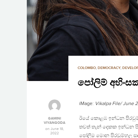
COLOMBO
,
DEMOCRACY
,
DEVELO
පෝලිම් අහිංස
iMage:
Vikalpa File/ June
ඊයේ කොළඹ ඉන්ධන පිරවුම්හ
GAMINI
VIYANGODA
තවත් තැන් දෙකක ඉන්ධන ප
on
June 18,
2022
පෝලිම මොන පිරවුම්හල සඳහ