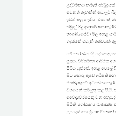
උද්ධමනය නමැති අර්බුදයක් 
වෙනත් තැනකින් ඩොලර් බිල
ඉවත් කළ හැකිය. එහෙත්, මහ
තිබුණු බදු ආදායම් කපාහැර
භාණ්ඩ/සේවා මිල ඉහළ යාම) ඉ
හැක්කේ එවැනි තත්වයක් තුළ
මේ කාරණයේදී, දේශපාලනඥ
යුතුය. වර්තමාන ආර්ථික අ
සිටිය යුත්තේ, ඉහළ පෙළේ 
සිට මහබැංකුවේ අධිපති තනතු
මහබැංකුවේ අධිපති තනතුරට 
වශයෙන් කටයුතු කළ පී.බී. ජ
වෛද්‍යවරයෙකු වන අනුරුද්
සිටිති. ගෝඨාභය රාජපක්ෂ
උපදෙස් සහ ක්‍රියාන්විතයන් 