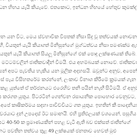
ධන හිඟය යැයි කියැවේ. එතකොට, ඉන්ධන හිඟයේ හේතුව කුමක්ද
 යන විට, මෙය ස්වභාවික විපතක් නිසා සිදු වූ තත්වයක් නොවන
 වියතුන් යැයි කියාගත් මිනිසුන්ගේ මුග්ධත්වය නිසා පමණක්ම ඇ
යතුන් යැයි කියාගත් සියලූ මිනිසුන්ගේ එක් පොදු ලක්ෂණයක් තිබේ.
ිධ මට්ටම්වලින් ජාතිකවාදීන් වීමයි. එය අහම්බයක් නොවේ. ජාතිකව
ෙන් අපට පැවතිය හැකිය යන මූලික අදහසයි. ඔවුන්ට අනුව, අපෙන
ේ පැය විසිහතරේම කරන්නේ, ලංකාව විනාශ කිරීමේ ක්‍රමයක් ගැන
අප කළ යුත්තේ ඒ තර්ජනයට එරෙහිව තනි පයින් නැඟී සිටීමයි. ඒ අනු
නය කරගත යුතුය. පිටරටින් ගෙන්වන රසායනික පොහොර වෙනුවට,
 කෘෂිකර්මය සඳහා පාවිච්චියට ගත යුතුය. ඉහතින් කී පාදෙනියත
රයාට දුන් උපදෙස් ඊට සමානයි. එහි ප්‍රතිඵලයක් වශයෙන්, පසුගිය
ට 40-50 ක ප්‍රමාණයකින් පහළ වැටී ඇති බව එක්සත් ජාතීන්ගේ
ැනට පවතින තත්වය තුළ 49 ලක්ෂයක් ජනතාව හෙවත් මුළු