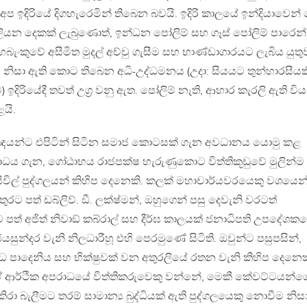
අප ඉදිරියේ දිගහැරෙමින් තිබෙන බවයි. ඉදිරි කාලයේ ඉන්දියාවෙන
ියන දෙකක් ලැබුණොත්, ඉන්ධන පෝලිම් සහ ගෑස් පෝලිම් පාරෙන්
බැංකුවේ අසීමිත මුදල් අච්චු ගැසීම සහ භාණ්ඩාගාරයට ලැබිය යුතු
ීම නිසා ඇති කොට තිබෙන අධි-උද්ධමනය (උදා: සියයට තුන්හාරසීයක
දිරියේදී තවත් උග්‍ර වනු ඇත. පෝලිම් නැති, ආහාර කැරලි ඇති විය
යි.
යන්ට එපිටින් සිටින සමාජ කොටසක් ගැන අවධානය යොමු කළ
ගාධය ගැන, ගෝඨාභය රාජපක්ෂ හැරුණුකොට විත්තිකූඩුවේ මුලින්ම
සිවිල් පුද්ගලයන් කිහිප දෙනෙකි. කලක් මහාචාර්යවරයෙකු වශයෙන
රට පත් ඩබ්ලිව්. ඞී. ලක්ෂ්මන්, ඔහුගෙන් පසු දෙවැනි වරටත්
පත් අජිත් නිවාඞ් කබ්රාල් සහ දීර්ඝ කාලයක් ජනාධිපති උපදේශක
යසුන්දර වැනි නිලධාරීහූ එහි පෙරමුණේ සිටිති. ඔවුන්ට පසුපසින්,
ධ පාදෙනිය සහ භික්ෂුවක් වන අතුරලියේ රතන වැනි කිහිප දෙනෙක
 ඒ ආර්ථික අපරාධයේ විත්තිකරුවෙකු වන්නේ, මෙකී කේවට්ටයන්ග
කිරා බැලීමට තරම් සාමාන්‍ය බුද්ධියක් ඇති පුද්ගලයෙකු නොවීම නිසා