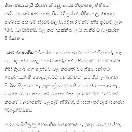
තිබෙනවා යැයි කියන, කියපු, මාධ්‍ය නිදහසත්, නීතියේ
ආධිපත්‍යයත්, කළු ජනවාරියේ දී ප්‍රශ්ණ කිරීමට ලක් කරනු
පිණිසත් සහ මේ සිදුවීම්වල වැරදි කරුවන්ට නිසි දඩුවම් ලබා
දීමට බළධාරීන්ට බල කර, ‘යුක්තිය’ ලබා ගැනීමට බලකරනු
පිණිසත් ය.
‘‘කළු ජනවාරිය”
විශේෂයෙන් ජනමාධ්‍යට එරෙහිව එල්ලකල
අපරාදයන් සිදුකළ ‘අපරාධකරුවන්’ නීතිය හමුවට පමුණුවා
නිසි ක්‍රියාමාර්ග ගැනීමට බල කිරීමත්, විශේෂයෙන් එම
අපාරාදයන් හී ගොදුරු බවට පත්වූවන්ට ‘යුක්තිය’ ලබා ගනු
පිණිස සිදුකරන බලපැම් ක්‍රියාවළියකි. එමෙන්ම ලංකාව තුළ
දශක ගණනාවක් පවත්වාගෙන එන ‘දණ්ඩමුක්තිය’ අවසන්
කිරීමට බලධාරීන්ට බලපෑම් කිරීමත්, ඒ සදහා පුරවැසි සමාජය
දිරිගැන්වීමත්ය.
මේ එම බිහිසුණු ජනවාරියේ ඝාතනයට ලක් වූ මාධ්‍යවේදීන්,