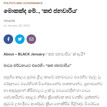
POLITICS AND GOVERNANCE
මොකක්ද මේ.., ‘කළු ජනවාරිය’
VIKALPA
on
January 28, 2023
About – BLACK January
| ‘කළු ජනවාරිය’ ක් ඇයි?
මාධ්‍ය මර්ධනයට එරෙහි– “කළු ජනවාරිය”
පසුගිය කාලය පුරාම ශ්‍රී ලංකාවේ ජනමාධ්‍යට එරෙහිව එල්ල වූ
මර්දනයට එරෙහිවත් විශේෂයෙන්ම ඝාතනයන්ට, ප්‍රහාරයන්ට
හා අතුරුදහන් කිරීම්වලට ලක් වූ මාධ්‍යවේදීන් හා මාධ්‍ය
සේවකයින්ට අදාළව නීතිය ක්‍රියාත්මක කර වගකිව යුත්තන්ට
දඬුවම් ලබා දීමට ආණ්ඩුව ක්‍රියා නොකිරීම පිළිබදව විරෝධය