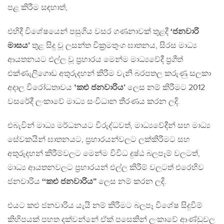
පළ කිරීම සඳහාත්,
එහිදී විශේෂයෙන් පසුගිය වසර ගණනාවක් තුළදී
‘ජනවාරි
මාසය’
තුළ සිදු වූ ලසන්ත වික්‍රමතුංග ඝාතනය, සිරස මාධ්‍ය
ආයතනයට එල්ල වූ ප්‍රහාරය මෙන්ම මාධ්‍යවේදී ප්‍රගීත්
එක්ණැලිගොඩ අතුරුදහන් කිරීම වැනි බරපතල කරුණු සලකා
අදාල විරෝධතාවය
‛කළු ජනවාරිය’
ලෙස නම් කිරීමට 2012
වසරේදී ලංකාවේ මාධ්‍ය සංවිධාන තීරණය කරන ලදි.
එබැවින් මාධ්‍ය මර්ධනයට විරුද්ධවත්, මාධ්‍යවේදීන් සහ මාධ්‍ය
සේවකයින් ඝාතනයට, ප්‍රහාරයන්වලට ලක්කිරීමට සහ
අතුරුදහන් කිරීම්වලට මෙන්ම විවිධ දුෂ්ඨ බලපෑම් වලටත්,
මාධ්‍ය ආයතනවලට ප්‍රහාරයන් එල්ල කිරීම් වලටත් එරෙහිව
ජනවාරිය
‘‘කළු ජනවාරිය”
ලෙස නම් කරන ලදි.
එයට කළු ජනවාරිය යැයි නම් කිරීමට බලපෑ විශේෂ සිදුවීම්
කිහිපයක් පහත දක්වන්නේ ඒක් පසෙකින් ලංකාවේ ආණ්ඩුවල