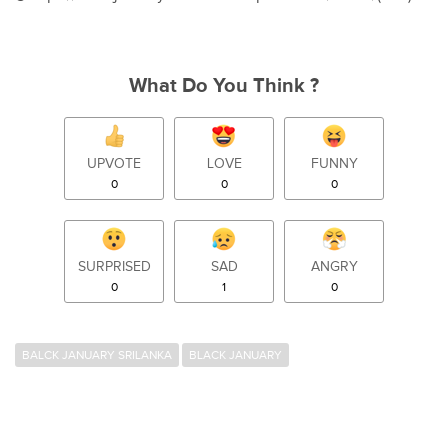
What Do You Think ?
UPVOTE
LOVE
FUNNY
0
0
0
SURPRISED
SAD
ANGRY
0
1
0
BALCK JANUARY SRILANKA
BLACK JANUARY