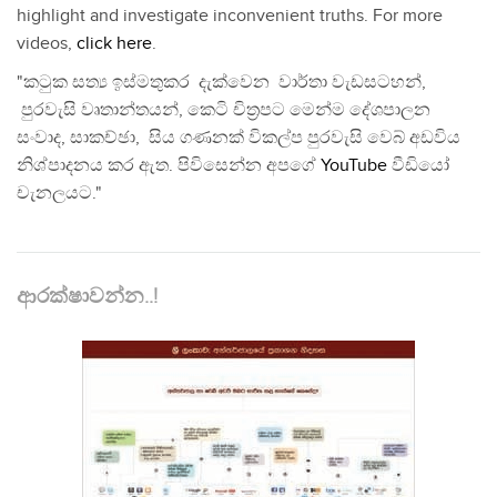
highlight and investigate inconvenient truths. For more
videos,
click here
.
"කටුක සත්‍ය ඉස්මතුකර දැක්වෙන වාර්තා වැඩසටහන්,
පුරවැසි වෘතාන්තයන්, කෙටි චිත්‍රපට මෙන්ම දේශපාලන
සංවාද, සාකච්ඡා, සිය ගණනක් විකල්ප පුරවැසි වෙබ් අඩවිය
නිශ්පාදනය කර ඇත. පිවිසෙන්න අපගේ
YouTube
වීඩියෝ
චැනලයට."
ආරක්ෂාවන්න..!