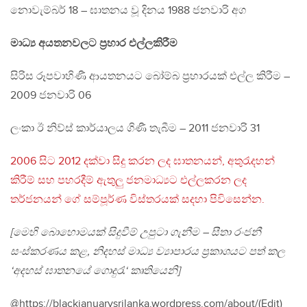
නොවැම්බර් 18 – ඝාතනය වූ දිනය 1988 ජනවාරි අග
මාධ්‍ය අයතනවලට ප්‍රහාර එල්ලකිරීම
සිරිස රූපවාහිණී ආයතනයට බෝම්බ ප්‍රහාරයක් එල්ල කිරීම –
2009 ජනවාරි 06
ලංකා ඊ නිව්ස් කාර්යාලය ගිණී තැබීම – 2011 ජනවාරි 31
2006 සිට 2012 දක්වා සිදු කරන ලද ඝාතනයන්, අතුරැදහන්
කිරීම් සහ පහරදීම් ඇතුලු ජනමාධ්‍යට එල්ලකරන ලද
තර්ජනයන් ගේ සම්පූර්ණ විස්තරයක් සදහා පිවිසෙන්න.
[මෙහි බොහොමයක් සිදුවීම් උපුටා ගැනීම – සීතා රංජනී
සංස්කරණය කළ, නිදහස් මාධ්‍ය ව්‍යාපාරය ප්‍රකාශයට පත් කල
‘අදහස් ඝාතනයේ ගොදුරැ‘ කෘතියෙනි]
@https://blackjanuarysrilanka.wordpress.com/about/(Edit)