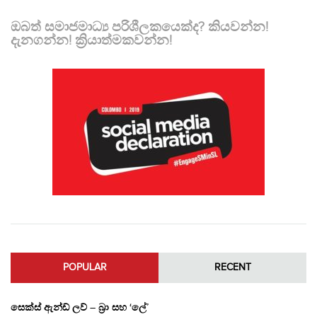
ඔබත් සමාජමාධ්‍ය පරිශීලකයෙක්ද? කියවන්න!
දැනගන්න! ක්‍රියාත්මකවන්න!
POPULAR
RECENT
සෙක්ස් ඇන්ඩ් ලව් – බ්‍රා සහ ‘ලේ’