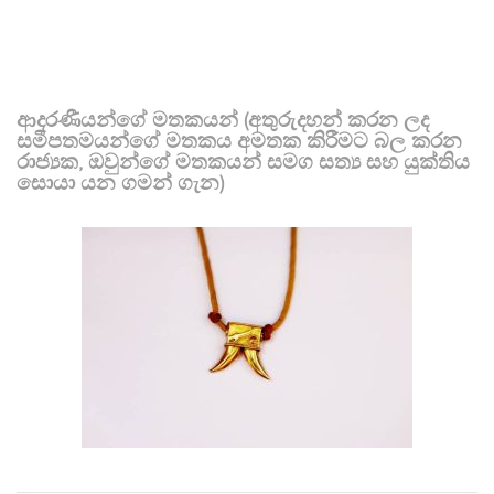
ආදරණීයන්ගේ මතකයන් (අතුරුදහන් කරන ලද
සමීපතමයන්ගේ මතකය අමතක කිරීමට බල කරන
රාජ්‍යක, ඔවුන්ගේ මතකයන් සමග සත්‍ය සහ යුක්තිය
සොයා යන ගමන් ගැන)