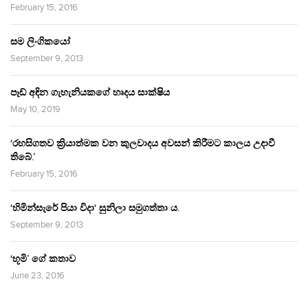
February 15, 2016
සම ලිංගිකයෝ
September 9, 2013
පෑඩ් අඳින ගැහැනියකගේ හෘදය සාක්ෂිය
May 10, 2019
‘රහසිගතව ක්‍රියාත්මක වන කුලවාදය අවසන් කිරීමට කාලය උදාවී
තිබේ.’
February 15, 2016
‘හිමින්සැරේ පියා විදා‘ සුනිලා සමුගත්තා ය.
September 9, 2013
‘භූමි’ ගේ කතාව
June 23, 2016