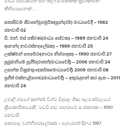
මාධ්‍ය සේවකයින් සහ කලා සංස්කෘතික ක්‍රියාකාරීන්
කිහිපදෙනෙක්…..
සතාසිවම් ශිවශන්මුගමුර්ත(සුන්දරම්) මාධ්‍යවේදී – 1982
ජනවාරි 02
ඩී. එන්. එස් පතිරණ(මාධ්‍ය සේවක) – 1989 ජනවාරි 24
ආනන්ද නවරත්න(ලේඛක) – 1989 ජනවාරි 25
ලක්ෂ්මන් පෙරේරා(නාට්‍ය නිශ්පාදක) – 1990 ජනවාරි 27
සුබ්‍රමනියම් සූගීර්දරාජන්(මාධ්‍යවේදී) – 2006 ජනවාරි 24
ලසන්ත වික්‍රමතුංග(කර්තෘ/මාධ්‍යවේදී) 2009 ජනවාරි 08
ප්‍රගීත් එක්නැළිගොඩ(මාධ්‍යවේදී) – අතුරුදහන් කර ඇත – 2011
ජනවාරි 24
උපාලි ගමගේ (අන්තර් විශ්ව විද්‍යාල ශිෂ්‍ය බලමණ්ඩලයේ
ක්‍රියාකාරිකයෙකි, ‛වෙඩි හඬ’ සඟරාවේ සංස්කාරක – 1990
ජනවාරි
සත්‍යපාල වන්නිගම(ලේඛක) – පැහැරගත් දිනය 1987