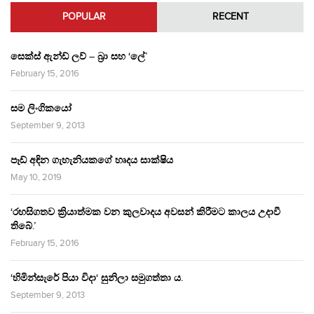
POPULAR
RECENT
සෙක්ස් ඇන්ඩ් ලව් – බ්‍රා සහ ‘ලේ’
February 15, 2016
සම ලිංගිකයෝ
September 9, 2013
පෑඩ් අඳින ගැහැනියකගේ හෘදය සාක්ෂිය
May 10, 2019
‘රහසිගතව ක්‍රියාත්මක වන කුලවාදය අවසන් කිරීමට කාලය උදාවී
තිබේ.’
February 15, 2016
‘හිමින්සැරේ පියා විදා‘ සුනිලා සමුගත්තා ය.
September 9, 2013