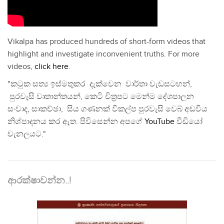
Vikalpa has produced hundreds of short-form videos that
highlight and investigate inconvenient truths. For more
videos,
click here
.
"කටුක සත්‍ය ඉස්මතුකර දැක්වෙන වාර්තා වැඩසටහන්,
පුරවැසි වෘතාන්තයන්, කෙටි චිත්‍රපට මෙන්ම දේශපාලන
සංවාද, සාකච්ඡා, සිය ගණනක් විකල්ප පුරවැසි වෙබ් අඩවිය
නිශ්පාදනය කර ඇත. පිවිසෙන්න අපගේ
YouTube
වීඩියෝ
චැනලයට."
ආරක්ෂාවන්න..!