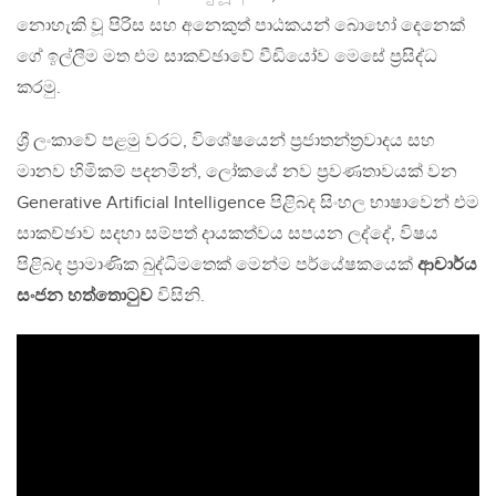
නොහැකි වූ පිරිස සහ අනෙකුත් පාඨකයන් බොහෝ දෙනෙක්
ගේ ඉල්ලීම මත එම සාකච්ඡාවේ වීඩියෝව මෙසේ ප්‍රසිද්ධ
කරමු.
ශ්‍රී ලංකාවේ පළමු වරට, විශේෂයෙන් ප්‍රජාතන්ත්‍රවාදය සහ
මානව හිමිකම් පදනමින්, ලෝකයේ නව ප්‍රවණතාවයක් වන
Generative Artificial Intelligence පිළිබද සිංහල භාෂාවෙන් එම
සාකච්ඡාව සදහා සම්පත් දායකත්වය සපයන ලද්දේ, විෂය
පිළිබද ප්‍රාමාණික බුද්ධිමතෙක් මෙන්ම පර්යේෂකයෙක්
ආචාර්ය
සංජන හත්තොටුව
විසිනි.