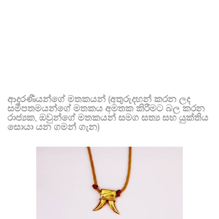
ආදරණීයන්ගේ මතකයන් (අතුරුදහන් කරන ලද
සමීපතමයන්ගේ මතකය අමතක කිරීමට බල කරන
රාජ්‍යක, ඔවුන්ගේ මතකයන් සමග සත්‍ය සහ යුක්තිය
සොයා යන ගමන් ගැන)