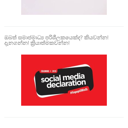
ඔබත් සමාජමාධ්‍ය පරිශීලකයෙක්ද? කියවන්න!
දැනගන්න! ක්‍රියාත්මකවන්න!