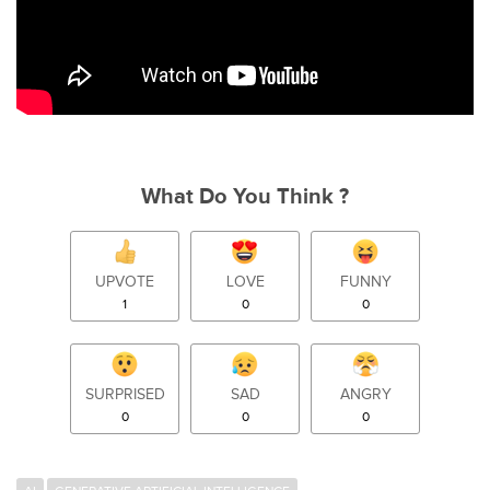
What Do You Think ?
UPVOTE
LOVE
FUNNY
1
0
0
SURPRISED
SAD
ANGRY
0
0
0