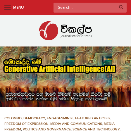
S
Search
MENU
k
for:
i
p
t
o
m
a
i
n
c
o
n
t
e
n
COLOMBO
,
DEMOCRACY
,
ENGAGESMINSL
,
FEATURED ARTICLES
,
t
FREEDOM OF EXPRESSION
,
MEDIA AND COMMUNICATIONS
,
MEDIA
FREEDOM
,
POLITICS AND GOVERNANCE
,
SCIENCE AND TECHNOLOGY
,