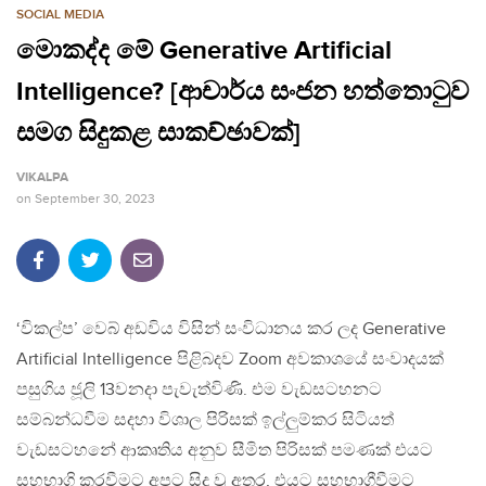
SOCIAL MEDIA
මොකද්ද මේ Generative Artificial
Intelligence? [ආචාර්ය සංජන හත්තොටුව
සමග සිදුකළ සාකච්ඡාවක්]
VIKALPA
on
September 30, 2023
‘විකල්ප’ වෙබ් අඩවිය විසින් සංවිධානය කර ලද Generative
Artificial Intelligence පිළිබදව Zoom අවකාශයේ සංවාදයක්
පසුගිය ජූලි 13වනදා පැවැත්විණි. එම වැඩසටහනට
සම්බන්ධවීම සදහා විශාල පිරිසක් ඉල්ලුම්කර සිටියත්
වැඩසටහනේ ආකෘතිය අනුව සීමිත පිරිසක් පමණක් එයට
සහභාගි කරවීමට අපට සිදු වූ අතර, එයට සහභාගීවීමට