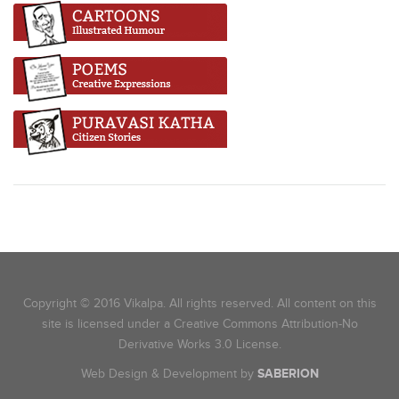
Copyright © 2016 Vikalpa. All rights reserved. All content on this
site is licensed under a Creative Commons Attribution-No
Derivative Works 3.0 License.
Web Design & Development by
SABERION