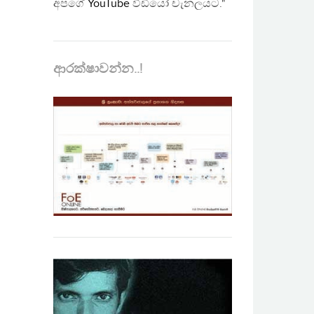
අපගේ
YouTube
වීඩියෝ චැනලයට."
ආරක්ෂාවන්න..!