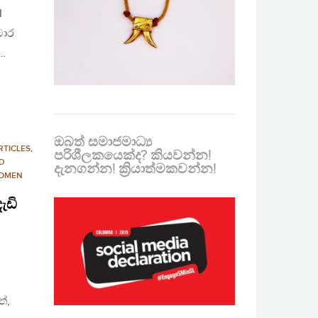
I
මාර
ඳ…
ඔබත් සමාජමාධ්‍ය
RTICLES
,
පරිශීලකයෙක්ද? කියවන්න!
D
දැනගන්න! ක්‍රියාත්මකවන්න!
OMEN
ැඩි
්,