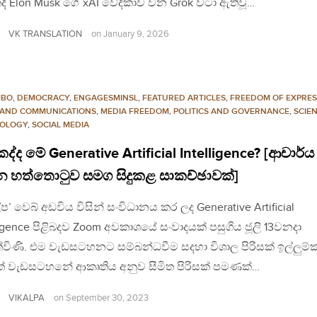
ී Elon Musk ගේ xAI වේදිකාව වන Grok වටා ඇතිවූ…
VK TRANSLATION
on
January 9, 2026
MBO
,
DEMOCRACY
,
ENGAGESMINSL
,
FEATURED ARTICLES
,
FREEDOM OF EXPRES
 AND COMMUNICATIONS
,
MEDIA FREEDOM
,
POLITICS AND GOVERNANCE
,
SCIE
OLOGY
,
SOCIAL MEDIA
්ද මේ Generative Artificial Intelligence? [ආචාර්ය
න හත්තොටුව සමග සිදුකළ සාකච්ඡාවක්]
්ප’ වෙබ් අඩවිය විසින් සංවිධානය කර ලද Generative Artificial
ligence පිළිබදව Zoom අවකාශයේ සංවාදයක් පසුගිය ජූලි 13වනදා
්විණි. එම වැඩසටහනට සම්බන්ධවීම සදහා විශාල පිරිසක් ඉල්ලුම්
යත් වැඩසටහනේ ආකෘතිය අනුව සීමිත පිරිසක් පමණක්…
VIKALPA
on
September 30, 2023