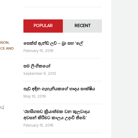
POPULAR
RECENT
SION
,
සෙක්ස් ඇන්ඩ් ලව් – බ්‍රා සහ ‘ලේ’
NCE AND
February 15, 2016
සම ලිංගිකයෝ
September 9, 2013
පෑඩ් අඳින ගැහැනියකගේ හෘදය සාක්ෂිය
May 10, 2019
කර
‘රහසිගතව ක්‍රියාත්මක වන කුලවාදය
අවසන් කිරීමට කාලය උදාවී තිබේ.’
February 15, 2016