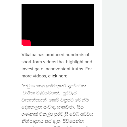
Vikalpa has produced hundreds of
short-form videos that highlight and
investigate inconvenient truths. For
more videos,
click here
.
"කටුක සත්‍ය ඉස්මතුකර දැක්වෙන
වාර්තා වැඩසටහන්, පුරවැසි
වෘතාන්තයන්, කෙටි චිත්‍රපට මෙන්ම
දේශපාලන සංවාද, සාකච්ඡා, සිය
ගණනක් විකල්ප පුරවැසි වෙබ් අඩවිය
නිශ්පාදනය කර ඇත. පිවිසෙන්න