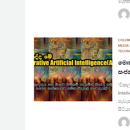
මෑතකද
COLO
MEDIA
TECHN
මොකද
සංජ
‘විකල
Intel
පැවැත
සිටි