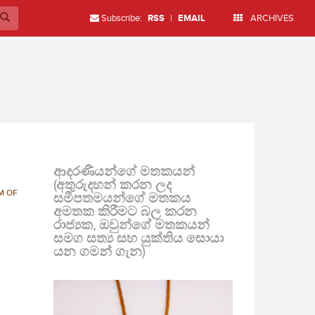
Subscribe:
RSS
|
EMAIL
ARCHIVES
ආදරණීයන්ගේ මතකයන්
(අතුරුදහන් කරන ලද
M OF
සමීපතමයන්ගේ මතකය
අමතක කිරීමට බල කරන
රාජ්‍යක, ඔවුන්ගේ මතකයන්
සමග සත්‍ය සහ යුක්තිය සොයා
යන ගමන් ගැන)