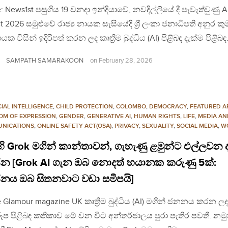
: News1st පසුගිය 19 වනදා ඉන්දියාවේ, නවදිල්ලියේ දී පැවැත්වුණු A
t 2026 සමුළුවේ රාජ්‍ය නායක සැසියේදී ශ්‍රී ලංකා ජනාධිපති අනුර කු
යක විසින් ඉදිරිපත් කරන ලද කෘත්‍රිම බුද්ධිය (AI) පිළිබඳ දැක්ම පිළිබ
SAMPATH SAMARAKOON
on
February 28, 2026
CIAL INTELLIGENCE
,
CHILD PROTECTION
,
COLOMBO
,
DEMOCRACY
,
FEATURED A
OM OF EXPRESSION
,
GENDER
,
GENERATIVE AI
,
HUMAN RIGHTS
,
LIFE
,
MEDIA AN
NICATIONS
,
ONLINE SAFETY ACT(OSA)
,
PRIVACY
,
SEXUALITY
,
SOCIAL MEDIA
,
W
හි Grok මගින් කාන්තාවන්, ගැහැණු ළමුන්ට එල්ලවන ද
ජන [Grok AI ගැන ඔබ නොදත් භයානක කරුණු 5ක්:
ජනය ඔබ සිතනවාට වඩා සමීපයි]
 Glamour magazine UK කෘත්‍රිම බුද්ධිය (AI) මගින් ජනනය කරන ලද
ූප පිළිබඳ කතිකාව මේ වන විට අන්තර්ජාලය පුරා පැතිර පවතී. නමුත