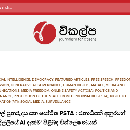
rch
CIAL INTELLIGENCE
,
DEMOCRACY
,
FEATURED ARTICLES
,
FREE SPEECH
,
FREEDO
SSION
,
GENERATIVE AI
,
GOVERNANCE
,
HUMAN RIGHTS
,
MATALE
,
MEDIA AND
NICATIONS
,
MEDIA FREEDOM
,
ONLINE SAFETY ACT(OSA)
,
POLITICS AND
NANCE
,
PROTECTION OF THE STATE FROM TERRORISM BILL (PSTA)
,
RIGHT TO
ATION(RTI)
,
SOCIAL MEDIA
,
SURVEILLANCE
ටල් පුනරුදය සහ යෝජිත PSTA : ජනාධිපති අනුරගේ
ිල්ලියේ AI දැක්ම’ පිළිබඳ විශ්ලේෂණයක්