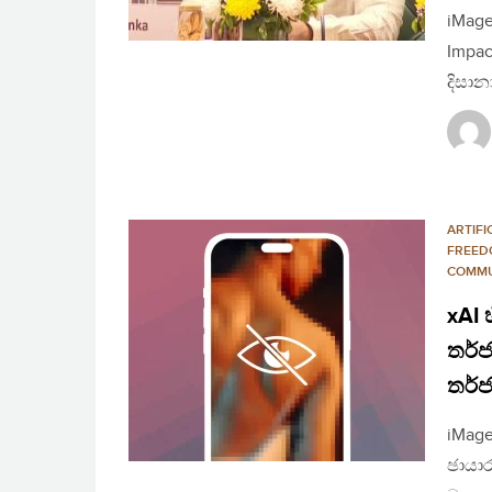
iMage
Impac
දිසානා
ARTIFI
FREED
COMMU
xAI 
තර්
තර්
iMage
ඡායාර