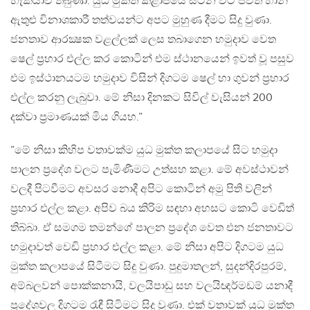
හැකියාව තිබුණා. යුධ මුක්ත කළාපයේ සිටින විට ජීවිත හානි
ඇතුළු විනාශකාරී තත්වයන්ට අපට මුහුණ දීමට සිදු වුණා.
ජනතාව ආරක්‍ෂක වළල්ලක් ලෙස තබාගෙන හමුදාව වෙත
ෂෙල් ප්‍රහාර එල්ල කර කොටින් එම ස්ථානයෙන් ඉවත් වූ පසුව
එම ඉස්ථානයටම හමුදාව විසින් දිගටම ෂෙල් හා ගුවන් ප්‍රහාර
එල්ල කරනු ලැබුවා. මේ නිසා දිනකට සිවිල් වැසියන් 200
දක්වා ප්‍රමාණයක් මිය ගියහ.”
”මේ නිසා කිහිප වතාවක්ම යුධ මුක්ත කලාපයේ සිට හමුදා
පාලන ප්‍රදේශ වලට පැමිණීමට උත්සහ කළා. මේ අවස්ථාවන්
වලදී පිටවීමට අවසර නොදී අපිට කොටින් අමු පිති වලින්
ප්‍රහාර එල්ල කළා. අපිව බය කිරිම සඳහා අහසට කොටි වෙඩිත්
තිබ්බා. ඒ සමගම තමන්ගේ පාලන ප්‍රදේශ වෙත එන ජනතාවට
හමුදාවත් වෙඩි ප්‍රහාර එල්ල කළා. මේ නිසා අපිට දිගටම යුධ
මුක්ත කලාපයේ සිටීමට සිදු වුණා. පුදුමාතලන්, සුදන්දිරපුරම්,
අම්බලවන් පොක්කනායි, වලයිපාඩු සහ වලයිඥර්මඩම් යනාදී
ප්‍රදේශවල දිගටම රැඳී සිටිමට සිදු වුණා. එක් වතාවක් යුධ මුක්ත