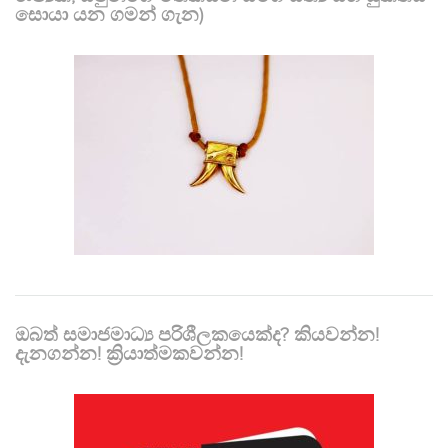
සොයා යන ගමන් ගැන)
ඔබත් සමාජමාධ්‍ය පරිශීලකයෙක්ද? කියවන්න!
දැනගන්න! ක්‍රියාත්මකවන්න!