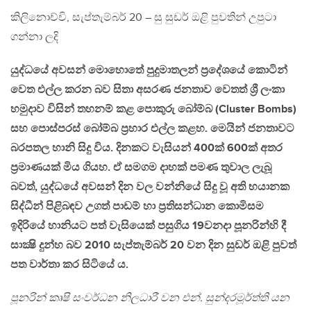
කිලිනොච්චි, සැප්තැම්බර් 20 – සු සුඩර් ඔළි පුවතින් උපුටා
ගන්නා ලදි
යුද්ධයේ අවසන් මොහොතේ පුදුමාතලන් ප්‍රදේශයේ කොටින්
වෙත එල්ල කරන බව සිතා අසරණ ජනතාව වෙතත් ශ්‍රී ලංකා
හමුදාව විසින් තහනම් කළ පොකුරු බෝම්බ (Cluster Bombs)
සහ පොස්පරස් බෝම්බ ප්‍රහාර එල්ල කළහ. මෙයින් ජනතාවට
බරපතල හානි සිදු විය. දිනකට වැසියන් 400ක් 600ක් අතර
ප්‍රමාණයක් මිය ගියහ. ඒ සමගම දාහක් පමණ තුවාල ලැබූ
බවත්, යුද්ධයේ අවසන් දින වල වන්නියේ සිදු වූ අති භයානක
සිද්ධීන් පිළිබඳව උගත් පාඩම් හා ප්‍රතිසන්ධාන කොමිසම
ඉදිරියේ හානියට පත් වැසියෙක් පසුගිය 19වනදා පූනරින්හි දී
සාක්‍ෂි දුන්හ බව 2010 සැප්තැම්බර් 20 වන දින සුඩර් ඔළි පුවත්
පත වාර්තා කර සිටියේ ය.
පූනරින් කෘෂි සංවර්ධන නිලධාරී වන එන්. සුන්දරමූර්ත්ති යන