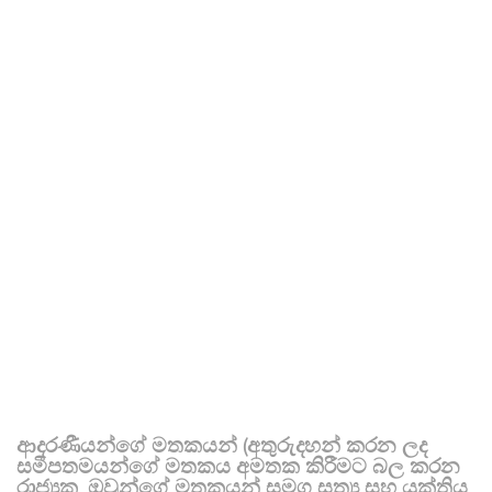
ආදරණීයන්ගේ මතකයන් (අතුරුදහන් කරන ලද
සමීපතමයන්ගේ මතකය අමතක කිරීමට බල කරන
රාජ්‍යක, ඔවුන්ගේ මතකයන් සමග සත්‍ය සහ යුක්තිය