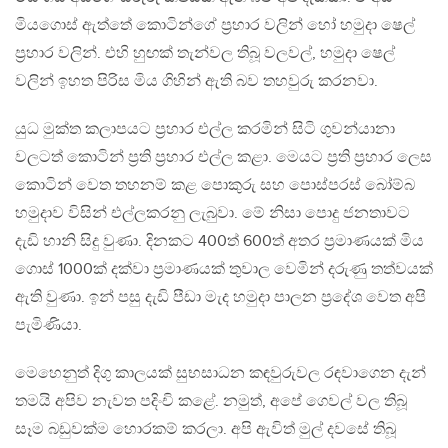
මියගොස් ඇත්තේ කොටින්ගේ ප්‍රහාර වලින් හෝ හමුදා ෂෙල්
ප්‍රහාර වලින්. එහි හුඟක් තැන්වල තිබූ වලවල්, හමුදා ෂෙල්
වලින් ඉහත පිරිස මිය ගිහින් ඇති බව තහවුරු කරනවා.
යුධ මුක්ත කලාපයට ප්‍රහාර එල්ල කරමින් සිටි ගුවන්යානා
වලටත් කොටින් ප්‍රති ප්‍රහාර එල්ල කළා. මෙයට ප්‍රති ප්‍රහාර ලෙස
කොටින් වෙත තහනම් කළ පොකුරු සහ පොස්පරස් බෝම්බ
හමුදාව විසින් එල්ලකරනු ලැබුවා. මේ නිසා පොදු ජනතාවට
දැඩි හානි සිදු වුණා. දිනකට 400ත් 600ත් අතර ප්‍රමාණයක් මිය
ගොස් 1000ක් දක්වා ප්‍රමාණයක් තුවාල වෙමින් දරුණු තත්වයක්
ඇති වුණා. ඉන් පසු දැඩි පීඩා මැද හමුදා පාලන ප්‍රදේශ වෙත අපි
පැමිණියා.
මෙහෙනුත් දිගු කාලයක් සුභසාධන කඳවුරුවල රඳවාගෙන දැන්
තමයි අපිව නැවත පදිංචි කළේ. නමුත්, අපේ ගෙවල් වල තිබූ
සෑම බඩුවක්ම හොරකම් කරලා. අපි ඇවිත් මුල් දවසේ තිබූ