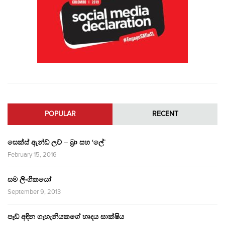
POPULAR
RECENT
සෙක්ස් ඇන්ඩ් ලව් – බ්‍රා සහ ‘ලේ’
February 15, 2016
සම ලිංගිකයෝ
September 9, 2013
පෑඩ් අඳින ගැහැනියකගේ හෘදය සාක්ෂිය