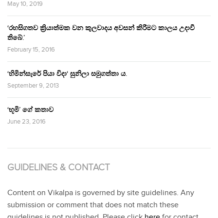
May 10, 2019
‘රහසිගතව ක්‍රියාත්මක වන කුලවාදය අවසන් කිරීමට කාලය උදාවී
තිබේ.’
February 15, 2016
‘හිමින්සැරේ පියා විදා‘ සුනිලා සමුගත්තා ය.
September 9, 2013
‘භූමි’ ගේ කතාව
June 23, 2016
GUIDELINES & CONTACT
Content on Vikalpa is governed by site guidelines. Any
submission or comment that does not match these
guidelines is not published. Please click
here
for contact