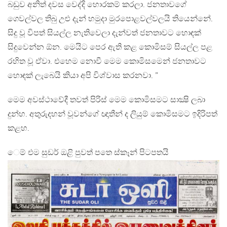
බඩුව අනිත් දවස වෙද්දි හොරකම් කරලා. ජනතාවගේ
ගෙවල්වල තිබු උළු දැන් හමුදා මුරපොළවල්වලයි තියෙන්නේ.
සිදු වූ විපත් සියල්ල නැතිවෙලා දැන්වත් ජනතාවට හොඳක්
සිදුවෙන්න ඕන. මෙයිට පෙර ඇති කළ කොමිසම් සියල්ල පළ
රහිත වූ ඒවා. එහෙම නොවී මෙම කොමිසමෙන් ජනතාවට
හොඳක් ලැබෙයි කියා අපි විශ්වාස කරනවා. ”
මෙම අවස්ථාවේදී තවත් පිරිස් මෙම කොමිසමට සාක්‍ෂි ලබා
දුන්හ. අතුරුදහන් වූවන්ගේ ඥාතීන් ද ලියුම් කොමිසමට ඉදිරිපත්
කළහ.
ෙම් එම සුඩර් ඔළි පුවත් පතෙ ස්කෑන් පිටපතයි