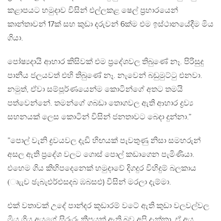
කළාපයට හමුදාව විසින් එල්ලකළ ෂෙල් ප්‍රහාරයෙන්
කාන්තාවන් 17ක් සහ කුඩා දරුවන් 6ක්ම එම ඉස්ථානයේදීම මිය
ගියා.
පෝෂ්‍යදායි ආහාර කිසිවක් එම ප්‍රදේශවල තිබුණේ නෑ. පිරිසුදු
පානීය ජලයවත් එහි තිබුණේ නෑ. නැවෙන් බඩුමුට්ටු එනවා.
නමුත්, ඒවා සම්පූර්ණයෙන්ම කොටින්ගේ අතට තමයි
පත්වෙන්නේ. තමන්ගේ ගබඩා තොගවල ඇති ආහාර ද්‍රව්‍ය
සහනයක් ලෙස කොටින් විසින් ජනතාවට බෙදා දුන්නා.”
”පොල් වැනි ද්‍රවයවල දැඩි හිඟයක් පැවතුණු නිසා සමහරුන්
අසල ඇති ප්‍රදේශ වලට ගොස් පොල් කඩාගෙන පැමිණියා.
එහෙම ගිය කිහිපදෙනෙක් හමුදාවේ දිගදුර විහිදුම් බලකාය
(ෘැැච ඡැබැඑර්එසදබ ඹබසඑ) විසින් මරලා දැම්මා.
එක් වතාවක් උදේ පාන්දර කූඩාරම් වටේ ඇති කුඩා වලවල්වල
මිය ගිය අයගේ සිරුරු කීපයක් ඇති බව අපි දැක්කා. ඒ අය