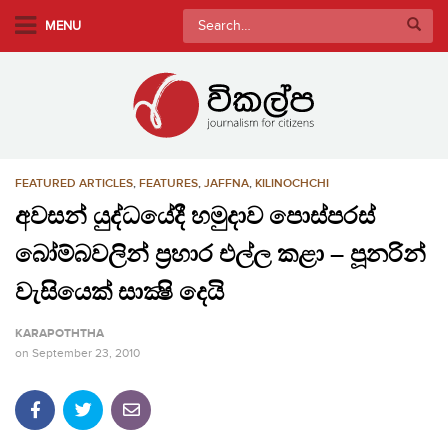
S
Search
MENU
k
for:
i
p
t
o
m
FEATURED ARTICLES
,
FEATURES
,
JAFFNA
,
KILINOCHCHI
a
i
අවසන් යුද්ධයේදී හමුදාව පොස්පරස්
n
බෝම්බවලින් ප්‍රහාර එල්ල කළා – පූනරින්
c
o
වැසියෙක් සාක්‍ෂි දෙයි
n
KARAPOTHTHA
t
on
September 23, 2010
e
n
t