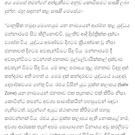
අය මෙසේ තමන්ගේ අත්දැකිමට අනුව කොමිසමට සාක්‍ෂි ලබා
දුන්හ. ඔහු සඳහන් කළ සාක්‍ෂි මෙසේය:-
”මානුෂික හමුදා මෙහෙයුම යන නාමයෙන් ආරම්භ කළ යුද්ධය
මන්නාරමේ සිට කිලිනොච්චි, මුලතිව් ආදි දිස්ත්‍රික්ක දක්වා
ව්‍යාප්ත විය. යුද්ධය අඛණ්ඩව දිගටම ක්‍රියාත්මක වූ නිසා
ජනතාවත් දිගටම අවතැන්වීමට සිදු විය. මන්නාරමේ දී
අවතැන්වීමට පටන්ගත් ජනතාව මුල්ලේවායික්කාල් දක්වාම
අවතැන් වීමට සිදු විය. මේ කාල පරාසය තුළ ජනතාව විඳපු දුක්
කන්දරාව අති මහත් ය. මෙම දුක් කන්දරාවට යුද්ධයේ යෙදුණු
දෙපාර්ෂවයම හේතු විය. රජය විසින් යුධ මුක්ත කලාපය (Safe
Zone) යන නාමයෙන් ජනතාව එක තැනකට එක් කිරීම නිසා,
කොටින්ට තමන්ට අවශ්‍ය සාමාජිකයින් පහසුවෙන් බඳවා
ගැනිමටත්, ඔවුන්ගේ අයුධ ස්ථානගත කිරීමටත් පහසු
කරවන්නක් විය. රජය යුධ මුක්ත කලාපය ඇති නොකළේ නම්,
අවශ්‍ය ආරක්‍ෂක තැන් අපම සොයාගෙන විනාශය අඩු කරලීමට