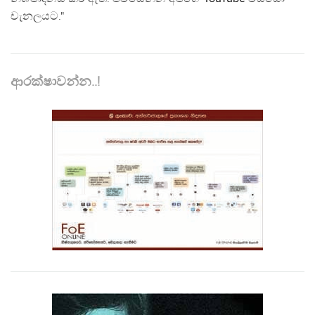
චැනලයට."
ආරක්ෂාවන්න..!