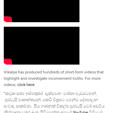
Vikalpa has produced hundreds of short-form videos that
highlight and investigate inconvenient truths. For more
videos,
click here
.
"කටුක සත්‍ය ඉස්මතුකර දැක්වෙන වාර්තා වැඩසටහන්,
පුරවැසි වෘතාන්තයන්, කෙටි චිත්‍රපට මෙන්ම දේශපාලන
සංවාද, සාකච්ඡා, සිය ගණනක් විකල්ප පුරවැසි වෙබ් අඩවිය
නිශ්පාදනය කර ඇත. පිවිසෙන්න අපගේ
YouTube
වීඩියෝ