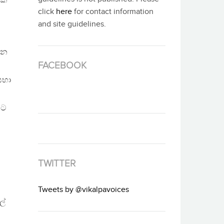
කි
click
here
for contact information
and site guidelines.
ින
FACEBOOK
සභා
යට
TWITTER
Tweets by @vikalpavoices
ල්