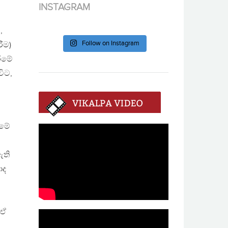
INSTAGRAM
,
Follow on Instagram
ීම)
ීමේ
විට,
 මේ
ඇති
ාද
 ඒ