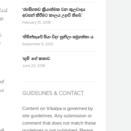
‘රහසිගතව ක්‍රියාත්මක වන කුලවාදය
ස්සේ
අවසන් කිරීමට කාලය උදාවී තිබේ.’
එක
February 15, 2016
ම
‘හිමින්සැරේ පියා විදා‘ සුනිලා සමුගත්තා ය.
ේ
September 9, 2013
‘භූමි’ ගේ කතාව
June 23, 2016
ත්
ණය
GUIDELINES & CONTACT
Content on Vikalpa is governed by
site guidelines. Any submission or
comment that does not match these
guidelines is not published. Please