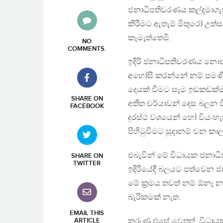
ජනාධිපතිවරණය කල්දමාගැන
කිරීමට ඇතැම් මිතුරෝ උත
කැමැත්තෙමි.
NO
COMMENTS
.
ඉදිරි ජනාධිපතිවරණය නොපැ
අහෝසි කරන්නේ නම් පමණි
දෙයක් වීමට සෑම ඉඩකඩක්ම
SHARE ON
අතීත චර්යාවන් දෙස බලන 
FACEBOOK
දුරස්ථ වශයෙන් හෝ විය-හැ
පිහිටුවීමට සූදානම් වන 
එබැවින් මේ විධායක ජනාධිප
SHARE ON
TWITTER
ඉදිරියේදී බලයට පත්වෙන ජන
මේ ක්‍රමය තවත් නම් ඕනෑ න
බැරිකමක් නැත.
EMAIL THIS
කරුණු එසේ වෙතත්, විධායක
ARTICLE