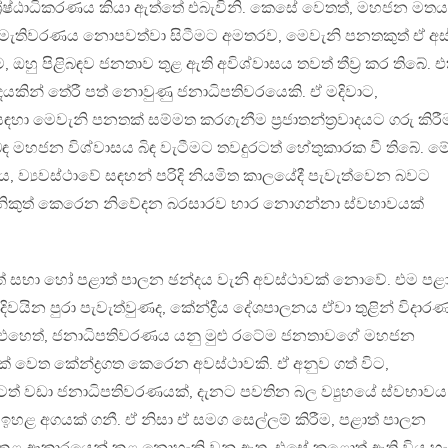
රේෂ්ඨාධිකරණය කියා ඇත්තේ එබැවිනි. කෙසේ වෙතත්, මහජන මතය
 මැතිවරණය නොපවත්වා සිටීමට අමතරව, මෙවැනි පනතකුත් ඒ අ
 ඔහු පිළිබඳව ජනතාව තුළ ඇති අවිශ්වාසය තවත් තීව්‍ර කර තිබේ. 
දයකින් තේරී පත් නොවුණු ජනාධිපතිවරයෙකි. ඒ මදිවාට,
 මෙවැනි පනතක් සම්මත කරගැනීම ප්‍රජාතන්ත්‍රවාදයට ගරු කිරී
ිබඳ මහජන විශ්වාසය බිඳ වැටීමට තවදුරටත් හේතුකාරක වී තිබේ. ම
ය, ව්‍යවස්ථාවේ සඳහන් පරිදි නියමිත කාලයේදී පැවැත්වෙන බවට
 නිකුත් කෙරෙන නිවේදන බරසාරව භාර නොගන්නා ස්වභාවයක්
් සභා හෝ පළාත් පාලන ඡන්දය වැනි අවස්ථාවක් නොවේ. එම පළා
ිවයින පුරා පැවැත්වුණද, කේන්ද්‍රීය දේශපාලනය ඒවා තුළින් විදාර
ි. එහෙත්, ජනාධිපතිවරණය යනු මුළු රටේම ජනතාවගේ මහජන
 වෙත කේන්ද්‍රගත කෙරෙන අවස්ථාවකි. ඒ අනුව ගත් විට,
ටත් වඩා ජනාධිපතිවරණයක්, දැනට පවතින බල ව්‍යුහයේ ස්වභාවය
් ඉහළ අගයක් ගනී. ඒ නිසා ඒ සමග සෙල්ලම් කිරීම, පළාත් පාලන