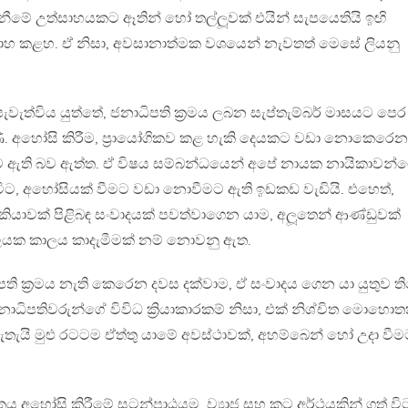
ීමේ උත්සාහයකට ඈතින් හෝ තල්ලූවක් එයින් සැපයෙතියි ඉඟි
්සාහ කළහ. ඒ නිසා, අවසානාත්මක වශයෙන් නැවතත් මෙසේ ලියනු
වැත්විය යුත්තේ, ජනාධිපති ක්‍රමය ලබන සැප්තැම්බර් මාසයට පෙර
. අහෝසි කිරීම, ප්‍රායෝගිකව කළ හැකි දෙයකට වඩා නොකෙරෙන
 ඇති බව ඇත්ත. ඒ විෂය සම්බන්ධයෙන් අපේ නායක නායිකාවන්
විට, අහෝසියක් වීමට වඩා නොවීමට ඇති ඉඩකඩ වැඩියි. එහෙත්,
කියාවක් පිළිබඳ සංවාදයක් පවත්වාගෙන යාම, අලූතෙන් ආණ්ඩුවක්
කාලයක කාලය කාදැමීමක් නම් නොවනු ඇත.
ති ක්‍රමය නැති කෙරෙන දවස දක්වාම, ඒ සංවාදය ගෙන යා යුතුව ති
ාධිපතිවරුන්ගේ විවිධ ක්‍රියාකාරකම් නිසා, එක් නිශ්චිත මොහොතක
ැතැයි මුළු රටටම ඒත්තු යාමේ අවස්ථාවක්, අහම්බෙන් හෝ උදා වී
ය අහෝසි කිරීමේ සටන්පාඨයම, ව්‍යාජ සහ කූට අර්ථයකින් ගත් වි