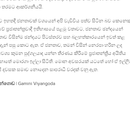
න තරමට ආකර්ශනීයයි.
 ඉහතදී ජනතාවක් වශයෙන් අපි වැඩිවිය පත්ව සිටින බව කෙනෙක
 ප්‍රජාතන්ත්‍රවාදී ඉතිහාසයේ පළමු වතාවට, ජනතාව ඡන්දයෙන්
ාව විසින්ම ඡන්දයට පිටස්තරව සහ බලහත්කාරයෙන් ඉවත් කළ
දැන් පසු කොට ඇත. ඒ ජනතාව, තමන් විසින් නෙරපා හරින ලද
්‍ය කුමන පුද්ගලයාද යන්න තීරණය කිරීමේ ප්‍රජාතන්ත්‍රීය අයිතිය
ොතේ මොරගා ඉල්ලා සිටිති. මොන අවසරයක් යටතේ හෝ ඒ ඉල්ල
 කිසි දවසක සමාව නොදෙන සාපරාධී වරදක් වනු ඇත.
යන්ගොඩ
| Gamini Viyangoda