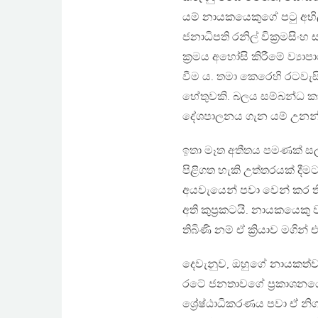
යම් නායකයෙකුගේ පටු අභිල
ජනාධිපති රනිල් වික්‍රමසිං
ක්‍රමය අහෝසි කිරීමේ ව්‍යා
වීම ය. තමා කෙරෙහි රටවැස
හේතුවකි. බලය සම්බන්ධ ක
දේශපාලනය ගැන යම් උනන්
ඉතා මෑත අතීතය පමණක් සල
පිළිගත හැකි උත්තරයක් දීමට
අයවැයෙන් පවා වෙන් කර ත
අති කුප්‍රකටයි. නායකයෙ
තිබිණි නම් ඒ ක්‍රියාව මගි
දෙවැනුව, ඔහුගේ නායකත්
රටේ ජනතාවගේ ප්‍රකාශනය
ශ්‍රේෂ්ඨාධිකරණය පවා ඒ