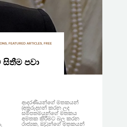
IONS
,
FEATURED ARTICLES
,
FREE
සිතීම පවා
ආදරණීයන්ගේ මතකයන්
(අතුරුදහන් කරන ලද
සමීපතමයන්ගේ මතකය
අමතක කිරීමට බල කරන
රාජ්‍යක, ඔවුන්ගේ මතකයන්
,