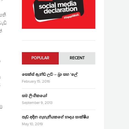
පති
වැඩි
්
POPULAR
RECENT
න
සෙක්ස් ඇන්ඩ් ලව් – බ්‍රා සහ ‘ලේ’
ය
February 15, 2016
්
සම ලිංගිකයෝ
September 9, 2013
මේ
පෑඩ් අඳින ගැහැනියකගේ හෘදය සාක්ෂිය
May 10, 2019