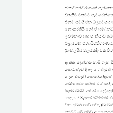
ජනාධිපතිවරයාගේ පැත්තෙන් 
වගකීම මතුවට පැවරෙන්නේ ව
එනම් සමගි ජන බලවේගය සහ 
නොකරතියි හෝ ඒ සම්බන්ධය
උවමනාව සහ හැකියාව තමන්ට
එළැඹෙන ජනාධිපතිවරණය, ජ
(සංකල්පීය තලයකදී) එක වි
ඇත්ත, දෙන්නම් කාසි ගැන 
පොරාන්දුව දී බලය ගත් ම
නැත. එවැනි පොරොන්දුවක්
ඓතිහාසික සරදම වන්නේ, ත
ඔහුම වීමයි. අනිත් සියල්ල
කාලයක් බලයේ සිටීමටයි.
වන අවස්ථාවේ පවා, (ව්‍යවස
තරමට මේ පුටුව ඇලෙනසුළුය