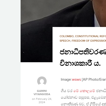
COLOMBO
,
CONSTITUTIONAL RE
SPEECH
,
FREEDOM OF EXPRESSIO
ජනාධිපතිවරණය
විනාශකාරී ය.
Image:
wsws
[AP Photo/Era
ගිය වර
මේ කොලමේ
ජනාධි
GAMINI
VIYANGODA
යෝජනාව පසුපස, එළැඹෙන 
on
February 24,
2024
නොතිබුණු බව, ඒ ලිපියේ ද