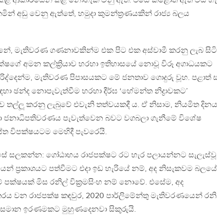
කළ ආකාරයෙන් කළ නොහැකි වනු ඇත. එසේ කළොත් ඇති විය හැ
ත්කමින් අඩු වෙනු ඇත්තේ, හමුදා කුමන්ත්‍රණයකින් රාජ්‍ය බලය
්නේ, මැතිවරණ ගණනාවකින්ම එක පිට එක අස්වාමී කරනු ලැබ සිට
ෂගේ අමන කල්ක්‍රියාව හරහා ඉතිහාසයේ නොවූ විරූ අගාධයකට
 පරිද්දෙන්ම, මැතිවරණ පිපාසයකට මේ ජනතාව ගොදුරු වූහ. පළාත් 
 ඡන්ද නොපැවැත්වීම හරහා දීර්ඝ ‘හේමන්ත නිද්‍රාවකට’
ල්ලූ කරනු ලැබුවේ එවැනි තත්වයකදී ය. ඒ නිසාම, නියමිත දින
ා ජනාධිපතිවරණය පැවැත්වෙන බවට වගබලා ගැනීමේ විශේෂ
්ත විපක්ෂයටම මෙහිදී පැවරෙයි.
ේ සලකන්න: ගෝඨාභය රාජපක්ෂට රට හැර පලායන්නට සැලැස්වූ
් ප්‍රකාශයට පත්වීමට එදා ඉඩ හැරියේ නම්, අද නිසැකවම බලයේ
් පක්ෂයක් මිස රනිල් වික්‍රමසිංහ නම් නොවේ. එසේම, අද
ුතරය වන රාජපක්ෂ කඳවුර, 2020 පාර්ලිමේන්තු මැතිවරණයෙන් රනි
මට සමාන ඉරණමකට මුහුණදෙනවා සිකුරුයි.