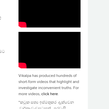
ු
ීමට
Vikalpa has produced hundreds of
short-form videos that highlight and
investigate inconvenient truths. For
more videos,
click here
.
"කටුක සත්‍ය ඉස්මතුකර දැක්වෙන
වාර්තා වැඩසටහන්, පුරවැසි