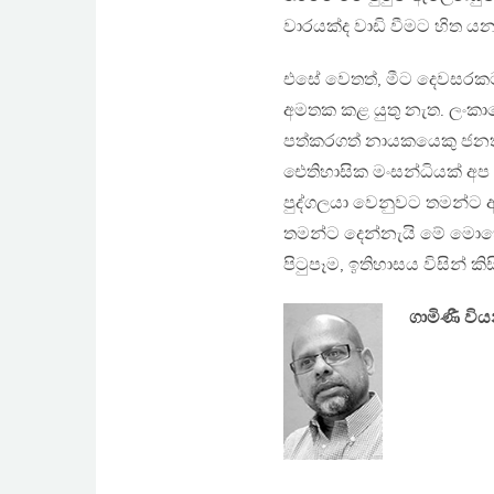
වාරයක්ද වාඩි වීමට හිත ය
එසේ වෙතත්, මීට දෙවසරකට
අමතක කළ යුතු නැත. ලංකාවේ
පත්කරගත් නායකයෙකු ජනත
ඓතිහාසික මංසන්ධියක් අප 
පුද්ගලයා වෙනුවට තමන්ට අවශ
තමන්ට දෙන්නැයි මේ මොහ
පිටුපෑම, ඉතිහාසය විසින්
ගාමිණී වි