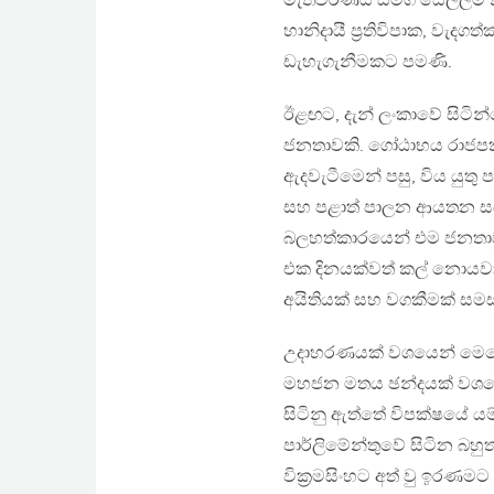
මැතිවරණය සමග සෙල්ලම් 
හානිදායී ප්‍රතිවිපාක, වැදග
ඩැහැගැනීමකට පමණි.
ඊළඟට, දැන් ලංකාවේ සිටින
ජනතාවකි. ගෝඨාභය රාජපක්
ඇදවැටීමෙන් පසු, විය යුතු
සහ පළාත් පාලන ආයතන සඳහා
බලහත්කාරයෙන් එම ජනතාව ත
එක දිනයක්වත් කල් නොයව
අයිතියක් සහ වගකීමක් සමස
උදාහරණයක් වශයෙන් මෙස
මහජන මතය ඡන්දයක් වශයෙන
සිටිනු ඇත්තේ විපක්ෂයේ යම
පාර්ලිමේන්තුවේ සිටින බහ
වික්‍රමසිංහට අත් වු ඉරණ