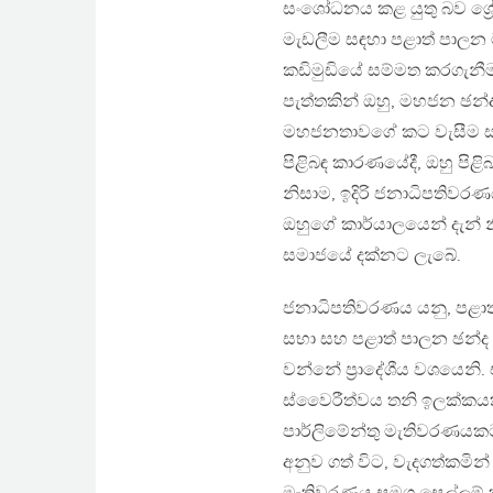
සංශෝධනය කළ යුතු බව ශ්‍
මැඩලීම සඳහා පළාත් පාලන
කඩිමුඩියේ සම්මත කරගැනීම,
පැත්තකින් ඔහු, මහජන ඡන්
මහජනතාවගේ කට වැසීම සඳහා
පිළිබඳ කාරණයේදී, ඔහු පිළ
නිසාම, ඉදිරි ජනාධිපතිවරණ
ඔහුගේ කාර්යාලයෙන් දැන්
සමාජයේ දක්නට ලැබේ.
ජනාධිපතිවරණය යනු, පළාත
සභා සහ පළාත් පාලන ඡන්ද ද
වන්නේ ප්‍රාදේශීය වශයෙන
ස්වෛරීත්වය තනි ඉලක්කයක්
පාර්ලිමේන්තු මැතිවරණයක
අනුව ගත් විට, වැදගත්කමින