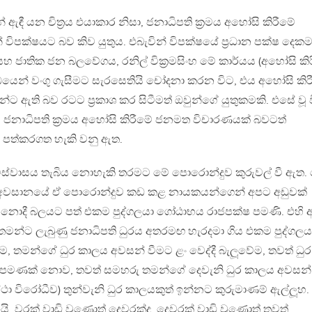
ඇඳී යන චිත්‍රය එයාකාර නිසා, ජනාධිපති ක්‍රමය අහෝසි කිරීමේ
ිපක්ෂයට බව කිව යුතුය. එබැවින් විපක්ෂයේ ප්‍රධාන පක්ෂ දෙකම
ජාතික ජන බලවේගය, රනිල් වික්‍රමසිංහ මේ කාර්යය (අහෝසි කිර
ෙන් වංගු ගැසීමට සැරසෙතියි චෝදනා කරන විට, එය අහෝසි කිර
 ඇති බව රටට ප්‍රකාශ කර සිටීමත් ඔවුන්ගේ යුතුකමකි. එසේ වූ 
නාධිපති ක්‍රමය අහෝසි කිරීමේ ජනමත විචාරණයක් බවටත්
ට පත්කරගත හැකි වනු ඇත.
විස්වාසය තැබිය නොහැකි තරමට මේ පොරොන්දුව කුරුවල් වී ඇත.
ුත් අවසානයේ ඒ පොරොන්දුව කඩ කළ නායකයන්ගෙන් අපට අඩුවක්
 නොදී බලයට පත් එකම පුද්ගලයා ගෝඨාභය රාජපක්ෂ පමණි. එහි 
මන්ට ලැබුණු ජනාධිපති ධුරය අතරමඟ හැරදමා ගිය එකම පුද්ගලය
ෝම, තමන්ගේ ධුර කාලය අවසන් වීමට ළං වෙද්දී බැලූවේම, තවත් ධුර
 එපමණක් නොව, තවත් සමහරු තමන්ගේ දෙවැනි ධුර කාලය අවසන්
්ථා විරෝධීව) තුන්වැනි ධුර කාලයකුත් ඉන්නට කුරුමාණම් ඇල්ලූහ.
ි. වරක් වාඩි වුණොත් දෙවරක්ද, දෙවරක් වාඩි වුණොත් තවත්