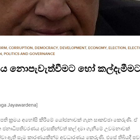
FORM
,
CORRUPTION
,
DEMOCRACY
,
DEVELOPMENT, ECONOMY
,
ELECTION
,
ELECT
N
,
POLITICS AND GOVERNANCE
 නොපැවැත්වීමට හෝ කල්දැමීමට 
nga Jayawardena]
පති ක්‍රමය අහෝසි කිරීමේ යෝජනාවක් ගැන සාකච්ඡා කෙරුණි. ඒ
ජනාධිපතිවරණය දවසකින්වත් කල් දමා ගැනීමේ උවමනාවක්
ක්වා ඇති සෑම කාරණයකින්ම අවධාරණය කෙරුණි. එසේ තිබියදී පවා