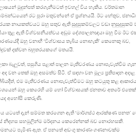
ාෂයන් මුදුන්පත් කරගැනීමටත් ඉවහල් විය හැකිය. වර්තමාන
හ සම්බන්ධයෙන් රට පුරා මතුවන්නේ ඒ ප්‍රශ්නයයි. ඊට හේතුව, ජනාධි
පාරයක නායකත්වයට ඔහු සතුව ඇති සුදුසුකම්වලට වඩා නුසුදුසුකම් 
ියා තුළ ඇති විශ්වසනීයත්වය අඩුම දේශපාලනඥයා ඔහු වීම ඊට එක
ාරණයේදී ඔහු වනාහී ‘විශ්වාසය තැබිය නොහැකි’ කෙනෙකු බව,
දුවක් දක්වන බහුතරයකගේ මතයයි.
කා බැලූවත්, පසුගිය පළාත් පාලන මැතිවරණය නොපැවැත්වීම ගැ
 අද වන තෙක් ඔහු අසමත්ව සිටී. ඒ සඳහා වන මූල්‍ය ප්‍රතිපාදන අදාළ
ිබියදීත්, එම මැතිවරණය නොපැවැත්වීමට ඔහු කටයුතු කළ ආකාර
කු වශයෙන් ඔහු කෙරෙහි යම් හෝ විශ්වාසයක් ජනතාව අතරේ එතෙක
න් එයද අහෝසි කෙරුණි.
වය යටතේ දැන් සම්මත කරගෙන ඇති ‘මාර්ගස්ථ ආරක්ෂණ පනත’ 
ේ නිදහස සහමුලින්ම මර්දනය කෙරෙන්නක් බව නොරහසකි.
 නිගමනයට පැමිණ ඇත. ඒ පනතේ අඩංගු කාරණා ගණනාවක්ම