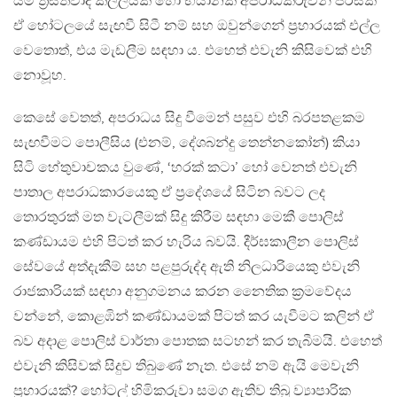
යම් ත්‍රස්තවාදී කල්ලියක් හෝ භයානක අපරාධකරුවන් පිරිසක්
ඒ හෝටලයේ සැඟවී සිටී නම් සහ ඔවුන්ගෙන් ප්‍රහාරයක් එල්ල
වෙතොත්, එය මැඩලීම සඳහා ය. එහෙත් එවැනි කිසිවෙක් එහි
නොවූහ.
කෙසේ වෙතත්, අපරාධය සිදු වීමෙන් පසුව එහි බරපතළකම
සැඟවීමට පොලීසිය (එනම්, දේශබන්දු තෙන්නකෝන්) කියා
සිටි හේතුවාචකය වුණේ, ‘හරක් කටා’ හෝ වෙනත් එවැනි
පාතාල අපරාධකාරයෙකු ඒ ප්‍රදේශයේ සිටින බවට ලද
තොරතුරක් මත වැටලීමක් සිදු කිරීම සඳහා මෙකී පොලිස්
කණ්ඩායම එහි පිටත් කර හැරිය බවයි. දීර්ඝකාලීන පොලිස්
සේවයේ අත්දැකීම් සහ පළපුරුද්ද ඇති නිලධාරියෙකු එවැනි
රාජකාරියක් සඳහා අනුගමනය කරන නෛතික ක්‍රමවේදය
වන්නේ, කොළඹින් කණ්ඩායමක් පිටත් කර යැවීමට කලින් ඒ
බව අදාළ පොලිස් වාර්තා පොතක සටහන් කර තැබීමයි. එහෙත්
එවැනි කිසිවක් සිදුව තිබුණේ නැත. එසේ නම් ඇයි මෙවැනි
ප්‍රහාරයක්? හෝටල් හිමිකරුවා සමග ඇතිව තිබූ ව්‍යාපාරික