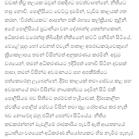
වඩාත් තීව්‍ර තලයක ඔවුන් එකදිගට පවත්වාගන්නේ, නීතියට
හසු නොවී, පොලීසියට වෙට්ටු දමමින්, වැඩිම කාලයක් ගත
කරන, ‘වීරත්වයකට’ ආසන්න එකී රහස්‍ය කල්ක්‍රියාව තුළිනි.
අපේ පොලීසියේ ප්‍රධානියා වන දේශබන්දු තෙන්නකොන්,
අධිකරණ වරෙන්තු තිබියදීත් නීතියෙන් කට්ටි පනිමින් සිටියේ,
වෙළේ සුදා හෝ වෙනත් එවැනි පාතාල අපරාධකරුවෙකුගේ
ක්‍රියාකලාපය තමන් විසින්මත් අනුකරණය කරමිනි. අඩුම
වශයෙන්, තමන් අධිකරණයට ඉදිරිපත් නොවී සිටින දවසක්
පාසා, තමන් විසින්ම අවමානයට සහ අපකීර්තියට
පත්කෙරෙනු ලැබෙන්නේ, දීර්ඝ කාලයක් තමා සේවය කළ සහ
අවසානයේ තමා විසින්ම නායකත්වය දෙමින් සිටි එකී
පොලීසියම බව සිතීමට තරම්වත් හැදියාවක්, දීර්ඝකාලීන
ස්වකීය පොලිස් සේවය විසින් තමා තුළ රෝපණය කර නැති
බව නොවේද ඔහු එයින් පෙන්වා සිටියේය. නීතිය
කඩකරන්නන් මැඩලීමේ රාජකාරිය පැවරී ඇති ආයතනයේ
ප්‍රධානියා වශයෙන් අධිකරණ නියෝගයකට හිස නැමීම පැහැර