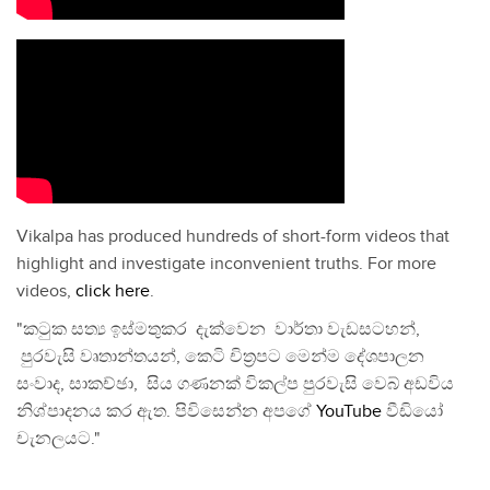
Vikalpa has produced hundreds of short-form videos that
highlight and investigate inconvenient truths. For more
videos,
click here
.
"කටුක සත්‍ය ඉස්මතුකර දැක්වෙන වාර්තා වැඩසටහන්,
පුරවැසි වෘතාන්තයන්, කෙටි චිත්‍රපට මෙන්ම දේශපාලන
සංවාද, සාකච්ඡා, සිය ගණනක් විකල්ප පුරවැසි වෙබ් අඩවිය
නිශ්පාදනය කර ඇත. පිවිසෙන්න අපගේ
YouTube
වීඩියෝ
චැනලයට."