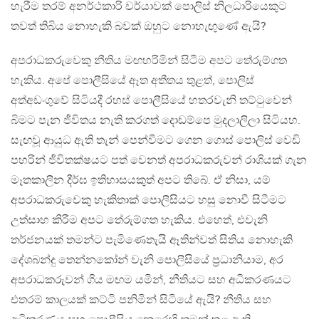
හැරීම තරම් අනර්ථකාරි චර්යාවක් පොලිස් නිලධාරියෙකුට
තවත් තිබිය නොහැකි බවක් ඔහුට නොහැඟුණේ ඇයි?
අපරාධකරුවෙකු නීතිය මඟහරිමින් සිටීම අපට තේරුම්ගත
හැකිය. අපේ පොලීසියේ ඈත අතීතය තුළත්, පොලිස්
අත්අඩංගුවේ සිටියදී රහස් පොලීසියේ හතරවැනි තට්ටුවෙන්
බිමට පැන ජීවිතය නැති කරගත් දොඩම්පෙ මුදලාලිලා සිටියහ.
සැඟවූ ආයුධ ඇති තැන් පෙන්වීමට ගෙන ගොස් පොලිස් වෙඩි
පහරින් ජීවිතක්ෂයට පත් වෙනත් අපරාධකරුවන් රාශියක් ගැන
මෑතකාලීන දීර්ඝ ඉතිහාසයකුත් අපට තිබේ. ඒ නිසා, යම්
අපරාධකරුවෙකු හැකිතාක් පොලීසියට හසු නොවී සිටීමට
උත්සාහ කිරීම අපට තේරුම්ගත හැකිය. එහෙත්, එවැනි
තර්ජනයක් තමන්ට පැමිණෙතැයි ඈතින්වත් සිතිය නොහැකි
දේශබන්දු තෙන්නකෝන් වැනි පොලීසියේ ප්‍රධානියාම, අර
අපරාධකරුවන් ගිය මඟම යමින්, නීතියට සහ අධිකරණයට
එතරම් කාලයක් කට්ටි පනිමින් සිටියේ ඇයි? නීතිය සහ