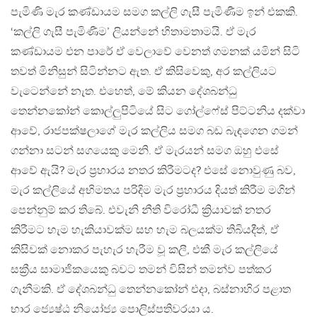
පැමිණි මැර කණ්ඩායම සමග කල්ලි ගැසී පැමිණීම ඉන් එකකි.
‘කල්ලි ගැසී පැමිණීම’ ලියන්නේ හිතාමතාමයි. ඒ මැර
කණ්ඩායම එන පාරේ ඒ වෙලාවේ වෙනත් ගමනක් යමින් සිටි
තවත් මිනිසුන් සිටින්නට ඇත. ඒ කිසිවෙකු, අර කල්ලියට
වැටෙන්නේ නැත. එහෙත්, මේ කියන දේශබන්ධු
තෙන්නකෝන් කොල්ලුපිටියේ සිට ගෝල්ෆේස් පිට්ටනිය දක්වා
ආවේ, රාජපක්ෂලාගේ මැර කල්ලිය සමග බඩ බැඳගෙන ගමන්
ගන්නා සටන් සගයෙකු මෙනි. ඒ මැරයන් සමග ඔහු එසේ
ආවේ ඇයි? මැර ප්‍රහාරය නතර කිරීමටද? එසේ නොවුණු බව,
මැර කල්ලියේ අභිමතය පරිදිම මැර ප්‍රහාරය දියත් කිරීම මගින්
පෙන්නුම් කර තිබේ. එවැනි නීති විරෝධී ක්‍රියාවක් නතර
කිරීමට හැම හැකියාවක්ම සහ හැම බලයක්ම තිබියදීත්, ඒ
කිසිවක් නොකර පැහැර හැරීම වූ කලී, එකී මැර කල්ලියේ
සක්‍රීය සාමාජිකයෙකු බවට තමන් විසින් තමන්ව පත්කර
ගැනීමකි. ඒ දේශබන්ධු තෙන්නකෝන් එදා, බස්නාහිර පළාත
භාර ජ්‍යෙෂ්ඨ නියෝජ්‍ය පොලිස්පතිවරයා ය.