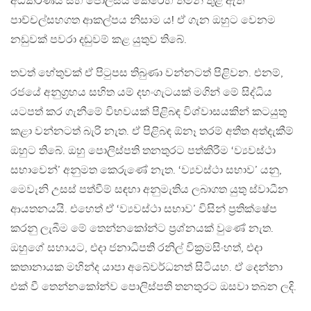
අධිකරණය සහ පොලීසිය කෙරෙහි තමන් තුළ ඇති
පාච්චල්සහගත ආකල්පය නිසාම ය! ඒ ගැන ඔහුට වෙනම
නඩුවක් පවරා දඬුවම් කළ යුතුව තිබේ.
තවත් හේතුවක් ඒ පිටුපස තිබුණා වන්නටත් පිළිවන. එනම්,
රජයේ අනුග්‍රහය සහිත යම් දහංගැටයක් මගින් මේ සිද්ධිය
යටපත් කර ගැනීමේ විභවයක් පිළිබඳ විශ්වාසයකින් කටයුතු
කළා වන්නටත් බැරි නැත. ඒ පිළිබඳ ඕනෑ තරම් අතීත අත්දැකීම්
ඔහුට තිබේ. ඔහු පොලිස්පති තනතුරට පත්කිරීම ‘ව්‍යවස්ථා
සභාවෙන්’ අනුමත කෙරුණේ නැත. ‘ව්‍යවස්ථා සභාව’ යනු,
මෙවැනි උසස් පත්වීම් සඳහා අනුමැතිය ලබාගත යුතු ස්වාධීන
ආයතනයයි. එහෙත් ඒ ‘ව්‍යවස්ථා සභාව’ විසින් ප්‍රතික්ෂේප
කරනු ලැබීම මේ තෙන්නකෝන්ට ප්‍රශ්නයක් වුණේ නැත.
ඔහුගේ සහායට, එදා ජනාධිපති රනිල් වික්‍රමසිංහත්, එදා
කතානායක මහින්ද යාපා අබේවර්ධනත් සිටියහ. ඒ දෙන්නා
එක් වී තෙන්නකෝන්ව පොලිස්පති තනතුරට ඔසවා තබන ලදි.