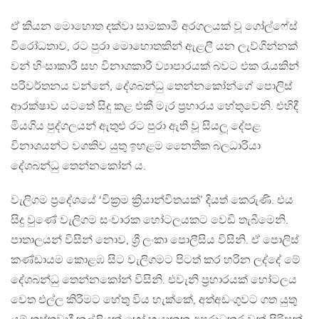
ඒ කියන මොහොත දක්වා සාමකාමී අරගලයක් වූ ගෝල්ෆේස්
විරෝධතාව, රට පුරා මොහොතකින් ඇළලී යන ලැව්ගින්නක්
වන් හිංසාකාරී සහ විනාශකාරී ව්‍යාපාරයක් බවට එක රැයකින්
පරිවර්තනය වන්නේ, දේශබන්ධු තෙන්නකෝන්ගේ පොලිස්
ආරක්ෂාව යටතේ සිදු කළ එකී මැර ප්‍රහාරය හේතුවෙනි. එහිදී
මියගිය පුද්ගලයන් ඇතුළු රට පුරා ඇති වූ සියලූ දේපළ
විනාශයන්ට වගකිව යුතු ඉහළම නෛතික බලධාරියා
දේශබන්ධු තෙන්නකෝන් ය.
වැලිගම ප්‍රදේශයේ ‘වික්‍රම ක්‍රියාන්විතයක්’ දියත් කෙරුණි. එය
සිදු වුණේ වැලිගම සංචාරක හෝටලයකට වෙඩි තැබීමෙනි.
පාතාලයන් විසින් නොව, ශ්‍රී ලංකා පොලීසිය විසිනි. ඒ පොලිස්
කණ්ඩායම කොළඹ සිට වැලිගමට පිටත් කර හරින ලද්දේ මේ
දේශබන්ධු තෙන්නකෝන් විසිනි. එවැනි ප්‍රහාරයක් හෝටලය
වෙත එල්ල කිරීමට හේතු විය හැක්කේ, අත්අඩංගුවට ගත යුතු