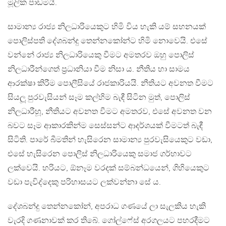
මූලික පාඩමයි.
සාමාන්‍ය රාජ්‍ය නිලධාරියෙකුට හිමි විය හැකි යම් සහනයක්
පොලිස්පති දේශබන්දු තෙන්නකෝන්ට හිමි නොවෙයි. එසේ
වන්නේ රාජ්‍ය නිලධාරියෙකු වීමට අමතරව ඔහු පොලිස්
නිලධාරීන්ගෙත් ප්‍රධානියා වීම නිසා ය. නීතිය හා සාමය
ආරක්ෂා කිරීම පොලීසියේ රාජකාරියයි. නීතියට අවනත වීමට
සියලූ පුරවැසියන් සෑම කල්හිම බැඳී සිටින මුත්, පොලිස්
නිලධාරීහූ, නීතියට අවනත වීමට අමතරව, එසේ අවනත වන
බවට සෑම ආකාරකින්ම සෙස්සන්ට ආදර්ශයක් වීමටත් බැඳී
සිටිති. පාරේ බීමතින් හැසිරෙන සාමාන්‍ය පුරවැසියෙකුට වඩා,
එසේ හැසිරෙන පොලිස් නිලධාරියෙකු සමාජ ගර්හාවට
ලක්වෙයි. හරියට, ඕනෑම වරදක් සම්බන්ධයෙන්, ගිහියෙකුට
වඩා පැවිද්දෙකු පරිහාසයට ලක්වන්නා සේ ය.
දේශබන්දු තෙන්නකෝන්, අපරාධ ගණයේ ලා සැලකිය හැකි
වැරදි ගණනාවක් කර තිබේ. ගෝල්ෆේස් අරගලයට පහරදීමට