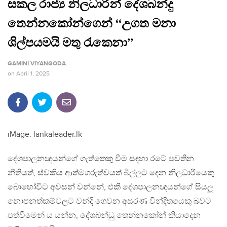
සකල රාජ්‍ය නිලධාරීන් දේශබන්දු
තෙන්නකෝන්ගෙන් ‘‘උගත මනා
ශිල්පයමයි මතු රැකෙනා’’
GAMINI VIYANGODA
on
April 1, 2025
iMage: lankaleader.lk
දේශපාලනඥයන්ගේ ගැත්තෙකු වීම සඳහා රටේ පවතින
නීතියත්, ස්වකීය ආත්මගරුත්වයත් බිල්ලට දෙන නිලධාරියෙකු
බොහෝවිට අවසන් වන්නේ, එකී දේශපාලනඥයන්ගේ සියලූ
නොපනත්කම්වලට වන්දි ගෙවන අසරණ වින්දිතයෙකු බවට
පත්වීමෙන් ය යන්න, දේශබන්ධු තෙන්නකෝන් කියාදෙන