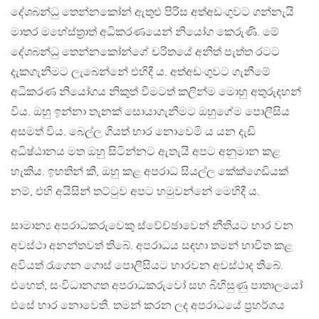
දේශබන්ධු තෙන්නකෝන් ඇතුළු පිරිස අත්අඩංගුවට ගන්නැයි
මාතර මහේස්ත්‍රාත් අධිකරණයෙන් නියෝග කෙරුණි. මේ
දේශබන්ධු තෙන්නකෝන්ගේ චරිතයේ අනිත් පැත්ත රටට
දැකගැනීමට ලැබෙන්නේ එහිදී ය. අත්අඩංගුවට ගැනීමේ
අධිකරණ නියෝගය නිකුත් වීමටත් කලින්ම මොහු අතුරුදහන්
විය. ඔහු ඉන්නා තැනක් සොයාගැනීමට ඔහුගේම පොලීසිය
අසමත් විය. බෙල්ල ගියත් භාර නොවෙමි ය යන දැඩි
අධිෂ්ඨානය මත ඔහු සිටින්නට ඇතැයි අපට අනුමාන කළ
හැකිය. ඉහතින් කී, ඔහු කළ අපරාධ සියල්ල කේක්ගෙඩියක්
නම්, එහි අයිසින් තට්ටුව අපට හමුවන්නේ මෙහිදී ය.
සාමාන්‍ය අපරාධකරුවෙකු ස්වේච්ඡාවෙන් නීතියට භාර වන
අවස්ථා අනන්තවත් තිබේ. අපරාධය සඳහා තමන් භාවිත කළ
අවියත් රැගෙන ගොස් පොලීසියට භාරවන අවස්ථාද තිබේ.
එහෙත්, සංවිධානගත අපරාධකරුවෝ සහ බිහිසුණු පාතාලයෝ
එසේ භාර නොවෙති. තමන් කරන ලද අපරාධයේ ප්‍රහර්ශය