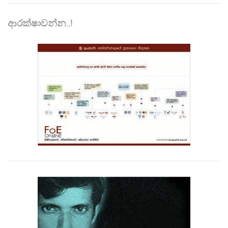
ආරක්ෂාවන්න..!