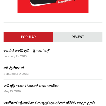
POPULAR
RECENT
සෙක්ස් ඇන්ඩ් ලව් – බ්‍රා සහ ‘ලේ’
February 15, 2016
සම ලිංගිකයෝ
September 9, 2013
පෑඩ් අඳින ගැහැනියකගේ හෘදය සාක්ෂිය
May 10, 2019
‘රහසිගතව ක්‍රියාත්මක වන කුලවාදය අවසන් කිරීමට කාලය උදාවී