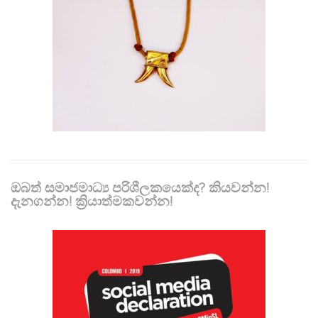
ඔබත් සමාජමාධ්‍ය පරිශීලකයෙක්ද? කියවන්න!
දැනගන්න! ක්‍රියාත්මකවන්න!