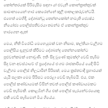
කෝන්තරයක් පිරිමැසීම සඳහා ය! එවැනි කොන්ත්‍රාත්තුවක්
සාමාන්‍යයෙන් භාර කෙරෙන්නේ කුලී පාතාලකරුවන්ටයි.
එහෙත් මෙහිදී, දේශබන්ධු තෙන්නකෝන් නමැති ජ්‍යෙෂ්ඨ
නියෝජ්‍ය පොලිස්පතිවරයා තමන්ම ඒ කොන්ත්‍රාත්තුව
භාරගෙන ඇත!
මෙය, නීති විරෝධී මෙහෙයුමක් වන නිසාම, කල්තියා වැලිගම
පොලීසිය දැනුවත් කිරීමට දේශබන්දු තෙන්නකෝන්ට
පුළුවන්කමක් නොවුණි. ඉතිං සිදු වුණේ කුමක්ද? වෙඩි තැබීම
සිදු වන අවස්ථාවේ ඒ ප්‍රදේශයේ ජංගම රාජකාරියේ යෙදී සිටි
වැලිගම පොලිස් නිලධාරීන් පිරිසක්, මෙය ත්‍රස්තවාදී ප්‍රහාරයක්
යැයි සලකා මෙම පිරිසට පෙරළා වෙඩි තැබීමයි. එය, එක
පොලිස් කණ්ඩායමක් විසින් තවත් පොලිස් කණ්ඩායමකට
වෙඩි තැබීමකි. කොළඹින් ගිය එක් පොලිස් සැරයන්වරයෙකු
එකී වෙඩි තැබීමෙන් මිය ගියේය.