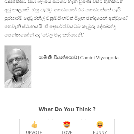
රාජපක්ෂට පවා බලයේ සිටීමට හැකි වුණේ වසර තුනකටත්
අඩු කාලයකි. ඔහු වැට්ටූ අගාධයෙන් රට ගොඩගත්තේ යැයි
පුරසාරම් දෙඩූ රනිල් වික්‍රමසිංහටත් ඊළඟ ඡන්දයෙන් අත්වුණේ
තෙවැනි ස්ථානයයි. ඒ දෙපාර්ශ්වයටම කැඹුරූ දේශබන්දු
තෙන්නකෝන් අද ‘වෙල මැද තනියෙනි.’
ගාමිණී වියන්ගොඩ
| Gamini Viyangoda
What Do You Think ?
UPVOTE
LOVE
FUNNY