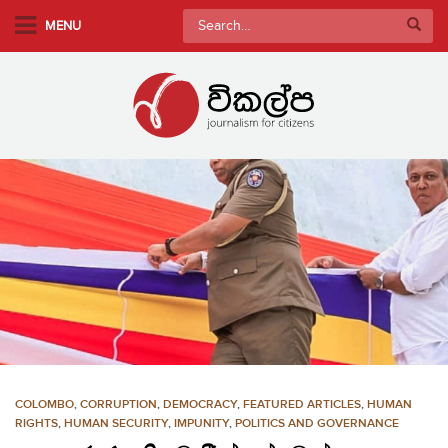
S
Search
MENU
k
for:
i
p
t
o
m
a
i
n
c
o
n
t
e
n
COLOMBO
,
CORRUPTION
,
DEMOCRACY
,
FEATURED ARTICLES
,
HUMAN
t
RIGHTS
,
HUMAN SECURITY
,
IMPUNITY
,
POLITICS AND GOVERNANCE