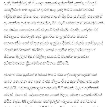
දැන්, මන්ත්‍රීවරුන් 115 දෙනෙකුගේ අත්සනින් යුතුව, මොහුව
පොලිස්පති තනතුරෙන් ඉවත් කළ යුතු බවට යෝජනාවක්
ඉදිරිපත් කර තිබේ. එය, කොහොමත් සිදු විය යුත්තකි. එහෙත් ඒ
ආයතනික ප්‍රශ්නයට එහා ගිය, ඊට වැඩි සමාජ සාධාරණත්වයක්
අපේක්ෂා කෙරෙන තවත් ඉසව්වක් තිබේ. එනම්, ගෝල්ෆේස්
අරගලයට කෙරුණු මැර ප්‍රහාරය වැළැක්වීමට පියවර
නොගැනීම හෝ ඒ ප්‍රහාරයට අනුබල දීමත්, වැලිගම හෝටලයේ
‘වික්‍රමාන්විතයක්’ කිරීමට ගොස් පොලිස් නිලධාරියෙකුගේ
ජීවිතය බිල්ලට දීමත් පිළිබඳ සාපරාධී වගකීම පැවරෙන
අධිකරණමය ක්‍රියාමාර්ග කඩිනම් කිරීමයි.
අවනත විය යුත්තේ නීතියේ බසට මිස දේශපාලනඥයන්ගේ
බසට නොවන බව සෑම රාජ්‍ය නිලධාරියෙකුම හිතට ගත යුතු
පාඩමයි. දේශපාලනඥයා සහායට සිටින්නේ, බලය ඇතිතාක්
පමණි. එහෙත්, දේශපාලනඥයාගේ බලය මොන ලෙසකින්වත්
ස්ථිර නැත. 69 ලක්ෂයක ඡන්දවලින් බලයට පත් ගෝඨාභය