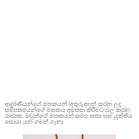
ආදරණීයන්ගේ මතකයන් (අතුරුදහන් කරන ලද
සමීපතමයන්ගේ මතකය අමතක කිරීමට බල කරන
රාජ්‍යක, ඔවුන්ගේ මතකයන් සමග සත්‍ය සහ යුක්තිය
සොයා යන ගමන් ගැන)