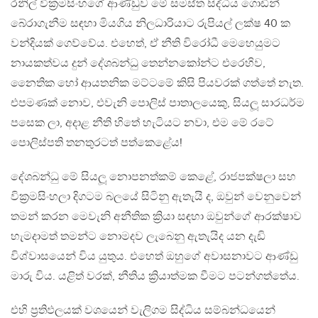
රනිල් වික්‍රමසිංහගේ ආණ්ඩුව මේ සමස්ත සිද්ධිය ගොඩින්
බේරාගැනීම සඳහා මියගිය නිලධාරියාට රුපියල් ලක්ෂ 40 ක
වන්දියක් ගෙව්වේය. එහෙත්, ඒ නීති විරෝධී මෙහෙයුමට
නායකත්වය දුන් දේශබන්ධු තෙන්නකෝන්ට එරෙහිව,
නෛතික හෝ ආයතනික මට්ටමේ කිසි පියවරක් ගත්තේ නැත.
එපමණක් නොව, එවැනි පොලිස් පාතාලයෙකු, සියලූ සාරධර්ම
පසෙක ලා, අදාළ නීති හිතේ හැටියට නවා, එම මේ රටේ
පොලිස්පති තනතුරටත් පත්කෙළේය!
දේශබන්ධු මේ සියලූ නොපනත්කම් කෙළේ, රාජපක්ෂලා සහ
වික්‍රමසිංහලා දිගටම බලයේ සිටිනු ඇතැයි ද, ඔවුන් වෙනුවෙන්
තමන් කරන මෙවැනි අනීතික ක්‍රියා සඳහා ඔවුන්ගේ ආරක්ෂාව
හැමදාමත් තමන්ට නොමදව ලැබෙනු ඇතැයිද යන දැඩි
විශ්වාසයෙන් විය යුතුය. එහෙත් ඔහුගේ අවාසනාවට ආණ්ඩු
මාරු විය. යළිත් වරක්, නීතිය ක්‍රියාත්මක වීමට පටන්ගත්තේය.
එහි ප්‍රතිඵලයක් වශයෙන් වැලිගම සිද්ධිය සම්බන්ධයෙන්