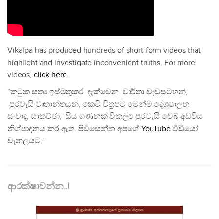
Vikalpa has produced hundreds of short-form videos that
highlight and investigate inconvenient truths. For more
videos,
click here
.
"කටුක සත්‍ය ඉස්මතුකර දැක්වෙන වාර්තා වැඩසටහන්,
පුරවැසි වෘතාන්තයන්, කෙටි චිත්‍රපට මෙන්ම දේශපාලන
සංවාද, සාකච්ඡා, සිය ගණනක් විකල්ප පුරවැසි වෙබ් අඩවිය
නිශ්පාදනය කර ඇත. පිවිසෙන්න අපගේ
YouTube
වීඩියෝ
චැනලයට."
ආරක්ෂාවන්න..!