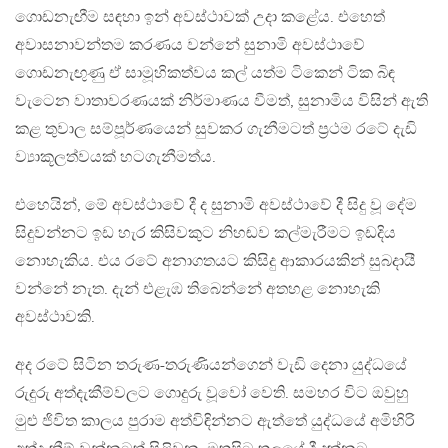
ගොඩනැඟීම සඳහා ඉන් අවස්ථාවක් උදා කළේය. එහෙත්
අවාසනාවන්තම කරණය වන්නේ සුනාමි අවස්ථාවේ
ගොඩනැඟුණු ඒ සාමූහිකත්වය කල් යත්ම ටිකෙන් ටික බිඳ
වැටෙන වාතාවරණයක් නිර්මාණය වීමත්, සුනාමිය විසින් ඇති
කළ තුවාල සම්පූර්ණයෙන් සුවකර ගැනීමටත් ප්‍රථම රටේ දැඩි
ව්‍යාකූලත්වයක් හටගැනීමත්ය.
එහෙයින්, මේ අවස්ථාවේ දී ද සුනාමි අවස්ථාවේ දී සිදු වූ දේම
සිදුවන්නට ඉඩ හැර කිසිවකුට නිහඬව කල්මැරීමට ඉඩදිය
නොහැකිය. එය රටේ අනාගතයට කිසිදු ආකාරයකින් සුබදායී
වන්නේ නැත. දැන් එළැඹ තිබෙන්නේ අතහළ නොහැකි
අවස්ථාවකි.
අද රටේ සිටින තරුණ-තරුණියන්ගෙන් වැඩි දෙනා යුද්ධයේ
රුදුරු අත්දැකීම්වලට ගොදුරු වූවෝ වෙති. සමහර විට ඔවුහු
මුළු ජිවිත කාලය පුරාම අත්විඳින්නට ඇත්තේ යුද්ධයේ අමිහිරි