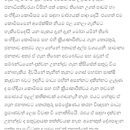
ජනාධිපතිවරයා විසින් පත් කොට තිබෙන උගත් පාඩම් හා
සංහිඳියා කොමිසම මේ සඳහා මාර්ගයක් පාදා දෙයි. එහෙත් එම
කොමිසමෙන් අපේක්ෂිත නියම ඵල නෙලා ගැනීමට
හැකිවේදෝයි යන සැකය දැන් දැන් මෝරා යමින් තිබේ.
සංහිඳියා කොමිසම සහ එහි ක්‍රියාකාරීත්වය ගැන තොරතුරු
ජනතාව අතරට ගලා යන්නේ ඉතාමත් අල්ප වශයෙනි. සාමාන්‍ය
ජනතාව අතර ඒ ගැන තිබෙන අවබෝධය සහ ඔවුන් ඒ
සම්බන්ධයෙන් දක්වන උනන්දුව ගැන කිසිසේත් සතුටු විය
නොහැකිය. දිවයිනේ තැනින් තැනට ගොස් මහජන සාක්ෂි
කැඳවන බවට ඉඳහිට මාධ්‍ය මඟින් අසන්නට දකින්නට ලැබුණ
ද සංහිඳියා කොමිසම සහ එහි ක්‍රියාකාරීත්වය ගැන තවමත්
සමාජයේ පළල් කතිකාවක් ගොඩනැගී නැත. එයට හේතුව ඒ
ගැන ජනතාවට තොරතුරු සම්ප්‍රේෂණය කරන විඥාපන මාධ්‍ය
ප්‍රමාණවත් ලෙස විවෘත වී නොතිබීමයි. රජය ඒ සඳහා දක්වන
උනන්දුව ද සතුටුදායක තත්ත්වයක නැත. අනෙකුත් දේශපාලන
පක්ෂ හා සංවිධාන ද ප්‍රබල හඬක් නඟන්නේ නැත.