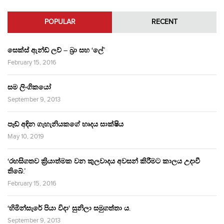
POPULAR
RECENT
සෙක්ස් ඇන්ඩ් ලව් – බ්‍රා සහ ‘ලේ’
February 15, 2016
සම ලිංගිකයෝ
September 9, 2013
පෑඩ් අඳින ගැහැනියකගේ හෘදය සාක්ෂිය
May 10, 2019
‘රහසිගතව ක්‍රියාත්මක වන කුලවාදය අවසන් කිරීමට කාලය උදාවී
තිබේ.’
February 15, 2016
‘හිමින්සැරේ පියා විදා‘ සුනිලා සමුගත්තා ය.
September 9, 2013