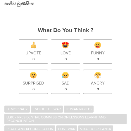
සංජීව මුණසිංහ
What Do You Think ?
UPVOTE
LOVE
FUNNY
0
0
0
SURPRISED
SAD
ANGRY
0
0
0
DEMOCRACY
END OF THE WAR
HUMAN RIGHTS
LLRC - PRESIDENTIAL COMMISSION ON LESSONS LEARNT AND
RECONCILIATION
PEACE AND RECONCILIATION
POST WAR
VIKALPA SRI LANKA