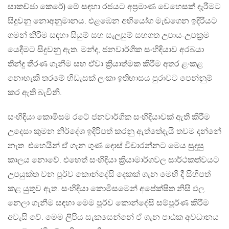
සාකච්ඡා කෙරේ) මේ සඳහා රජයට අප්‍රමාණ වෙහෙසක් දැරීමට
සිදුවනු නොඅනුමානය. එළඹෙන අභියෝග මැඬගෙන ඉදිරියට
ගමන් කිරීම සඳහා සියුම් සහ සැලසුම් සහගත උපාය-උපක්‍රම
යෙදීමට සිදුවනු ඇත. මන්ද, ජනවාර්ගික සංහිඳියාව අරබයා
තීන්දු තීරණ ගැනීම සහ ඒවා ක්‍රියාත්මක කිරීම අතර ළංකළ
නොහැකි තරමේ හිඩැසක් ලංකා ඉතිහාසය පුරාවට පෙන්නුම්
කර ඇති බැවිනි.
සංහිඳියා කොමිසම රටේ ජනවාර්ගික සංහිඳියාවක් ඇති කිරීම
උදෙසා කුමන නිර්දේශ ඉදිරිපත් කරනු ඇත්තේදැයි තවම දන්නේ
නැත. එහෙයින් ඒ ගැන ගුණ දොස් විචාරන්නට මෙය සුදුසු
කාලය නොවේ. එහෙත් සංහිඳියා ක්‍රියාමාර්ගවල සාර්ථකත්වයට
උපයුක්ත වන පූර්ව කොන්දේසි දෙකක් ගැන මෙහි දී සිහිපත්
කළ යුතුව ඇත. සංහිඳියා කොමිසමෙන් අපේක්ෂිත නිසි ඵල
නෙලා ගැනීම සඳහා මෙම පූර්ව කොන්දේසි සම්පූර්ණ කිරීම
අවැසි වේ. මෙම ලිපිය සැකසෙන්නේ ඒ ගැන පාඨක අවධානය