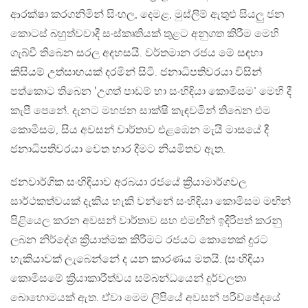
ආරක්ෂා කරගනිමින් සිංහල, දෙමළ, මුස්ලිම් ඇතුළු සියලු ජන
කොටස් බහුත්වවාදී සංස්කෘතියක් තුළට අනුගත කිරීම මෙහි
ගැබ්වී තිබෙන සරල අදහසයි. වර්තමාන රජය මේ සඳහා
කිසියම් උත්සාහයක් දරමින් සිටී. ජනාධිපතිවරයා විසින්
පත්කොට තිබෙන ‛උගත් පාඩම් හා සංහිඳියා කොමිසම’ මෙහි දී
කැපී පෙනේ. දැනට මහජන සාක්ෂි කැඳවමින් තිබෙන එම
කොමිසම, සිය අවසන් වාර්තාව එළඹෙන මැයි මාසයේ දී
ජනාධිපතිවරයා වෙත භාර දීමට නියමිතව ඇත.
ජනවාර්ගික සංහිඳියාව අරබයා රජයේ ක්‍රියාමාර්ගවල
සාර්ථකත්වයක් දැකිය හැකි වන්නේ සංහිඳියා කොමිසම මඟින්
පිළියෙල කරන අවසන් වාර්තාව සහ එමඟින් ඉදිරිපත් කරනු
ලබන නිර්දේශ ක්‍රියාත්මක කිරීමට රජයට කොතෙක් දුරට
හැකියාවක් ලැබෙන්නේ ද යන කාරණය මතයි. (සංහිඳියා
කොමිසමේ ක්‍රියාකාරීත්වය සම්බන්ධයෙන් දුර්වලතා
බොහොමයක් ඇත. ඒවා මෙම ලිපියේ අවසන් පරිච්ඡේදයේ