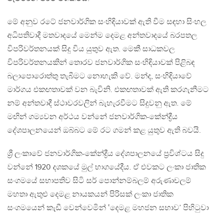
මේ අනුව රටේ ජනවාර්ගික සංහිඳියාවක් ඇති වීම සඳහා සිංහල
අධිපතිවාදී මතවාදයේ මෙන්ම දෙමළ අන්තවාදයේ බරපතල
විපරිවර්තනයක් සිදු විය යුතුව ඇත. මෙකී සාධකවල
විපරිවර්තනයකින් තොරව ජනවාර්ගික සංහිඳියාවක් පිළිබඳ
බලාපොරොත්තු තැබීමට නොහැකි වේ. මන්ද, සංහිඳියාවේ
මාර්ගය එකඟතාවක් වන බැවිනි. එකඟතාවක් ඇති කරගැනීමට
නම් අන්තවාදී ස්ථාවරවලින් බැහැරවීමට සිදුවනු ඇත. මේ
මඟින් ගම්‍යවන අර්ථය වන්නේ ජනවාර්ගික-කේන්ද්‍රීය
දේශපාලනයෙන් ඔබ්බට මේ රට ගමන් කළ යුතුව ඇති බවයි.
ශ්‍රී ලංකාවේ ජනවාර්ගික-කේන්ද්‍රීය දේශපාලනයේ ප්‍රවිශ්ටය සිදු
වන්නේ 1920 දශකයේ මුල් භාගයේදීය. ඒ එවකට ලංකා ජාතික
සංගමයේ සභාපතිව සිටි සර් පොන්නම්බලම් අරුණාචලම්
මහතා ඇතුළු දෙමළ නායකයන් පිරිසක් ලංකා ජාතික
සංගමයෙන් කැඩී වෙන්වෙමින් ‛දෙමළ මහජන සභාව’ පිහිටුවා