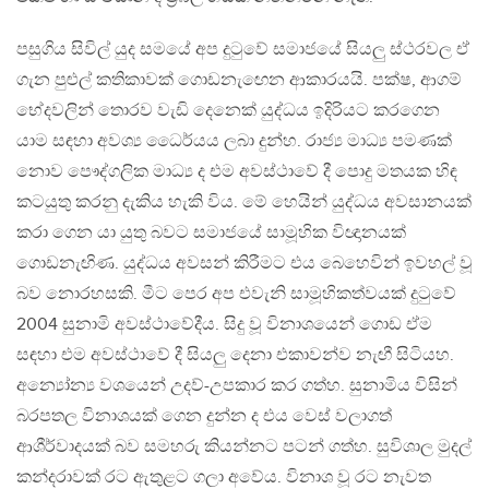
පසුගිය සිවිල් යුද සමයේ අප දුටුවේ සමාජයේ සියලු ස්ථරවල ඒ
ගැන පුළුල් කතිකාවක් ගොඩනැඟෙන ආකාරයයි. පක්ෂ, ආගම්
භේදවලින් තොරව වැඩි දෙනෙක් යුද්ධය ඉදිරියට කරගෙන
යාම සඳහා අවශ්‍ය ධෛර්යය ලබා දුන්හ. රාජ්‍ය මාධ්‍ය පමණක්
නොව පෞද්ගලික මාධ්‍ය ද එම අවස්ථාවේ දී පොදු මතයක හිඳ
කටයුතු කරනු දැකිය හැකි විය. මේ හෙයින් යුද්ධය අවසානයක්
කරා ගෙන යා යුතු බවට සමාජයේ සාමූහික විඥානයක්
ගොඩනැඟිණ. යුද්ධය අවසන් කිරීමට එය බෙහෙවින් ඉවහල් වූ
බව නොරහසකි. මීට පෙර අප එවැනි සාමූහිකත්වයක් දුටුවේ
2004 සුනාමි අවස්ථාවේදීය. සිදු වූ විනාශයෙන් ගොඩ ඒම
සඳහා එම අවස්ථාවේ දී සියලු දෙනා එකාවන්ව නැඟී සිටියහ.
අන්‍යෝන්‍ය වශයෙන් උදව්-උපකාර කර ගත්හ. සුනාමිය විසින්
බරපතල විනාශයක් ගෙන දුන්න ද එය වෙස් වලාගත්
ආශීර්වාදයක් බව සමහරු කියන්නට පටන් ගත්හ. සුවිශාල මුදල්
කන්දරාවක් රට ඇතුළට ගලා අවේය. විනාශ වූ රට නැවත