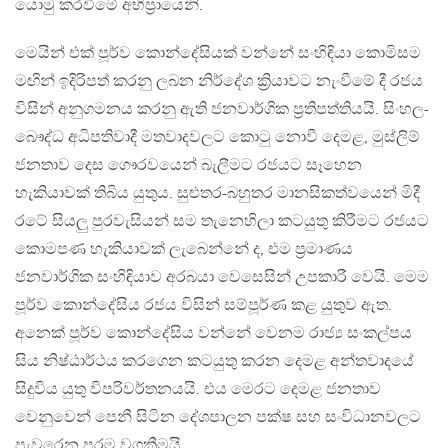
යොමු කරවීමේ අභිප්‍රායෙනි.
මෙයින් එක් පූර්ව කොන්දේසියක් වන්නේ සංහිඳියා කොමිසම
මඟින් ඉදිරිපත් කරනු ලබන නිර්දේශ ක්‍රියාවට නැංවීමේ දී රජය
විසින් අනුගමනය කරනු ඇති ජනවාර්ගික ප්‍රතිපත්තියයි. සිංහල-
බෞද්ධ අධිපතිවාදී මතවාදවලට කොටු නොවී දෙමළ, මුස්ලිම්
ජනතාව දෙස ගෞරවයෙන් බැලීමට රජයට සෑහෙන
හැකියාවක් තිබිය යුතුය. සුළුතර-බහුතර මානසිකත්වයෙන් මිදී
රටේ සියලු පුරවැසියන් සම තැනෙහිලා කටයුතු කිරීමට රජයට
කොමපණ හැකියාවක් ලැබෙන්නේ ද, එම ප්‍රමාණය
ජනවාර්ගික සංහිඳියාව අරබයා වෙසෙසින් උපකාරී වෙයි. මෙම
පූර්ව කොන්දේසිය රජය විසින් සම්පූර්ණ කළ යුතුව ඇත.
අනෙක් පූර්ව කොන්දේසිය වන්නේ වෙනම රාජ්‍ය සංකල්පය
සිය නිෂ්ඨාර්ථය කරගෙන කටයුතු කරන දෙමළ අන්තවාදයේ
සිදුවිය යුතු විපරිවර්තනයයි. එය මෙරට දෙමළ ජනතාව
වෙනුවෙන් පෙනී සිටින දේශපාලන පක්ෂ සහ සංවිධානවලට
පැවරෙන පරම වගකීමයි.