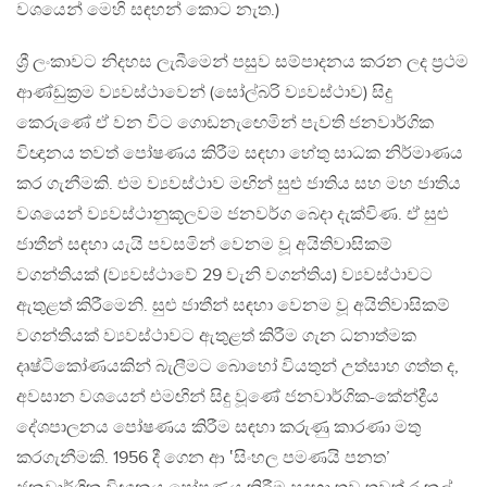
වශයෙන් මෙහි සඳහන් කොට නැත.)
ශ්‍රී ලංකාවට නිදහස ලැබීමෙන් පසුව සම්පාදනය කරන ලද ප්‍රථම
ආණ්ඩුක්‍රම ව්‍යවස්ථාවෙන් (සෝල්බරි ව්‍යවස්ථාව) සිදු
කෙරුණේ ඒ වන විට ගොඩනැඟෙමින් පැවති ජනවාර්ගික
විඥානය තවත් පෝෂණය කිරීම සඳහා හේතු සාධක නිර්මාණය
කර ගැනීමකි. එම ව්‍යවස්ථාව මඟින් සුළු ජාතිය සහ මහ ජාතිය
වශයෙන් ව්‍යවස්ථානුකූලවම ජනවර්ග බෙදා දැක්විණ. ඒ සුළු
ජාතීන් සඳහා යැයි පවසමින් වෙනම වූ අයිතිවාසිකම්
වගන්තියක් (ව්‍යවස්ථාවේ 29 වැනි වගන්තිය) ව්‍යවස්ථාවට
ඇතුළත් කිරීමෙනි. සුළු ජාතීන් සඳහා වෙනම වූ අයිතිවාසිකම්
වගන්තියක් ව්‍යවස්ථාවට ඇතුළත් කිරීම ගැන ධනාත්මක
දෘෂ්ටිකෝණයකින් බැලීමට බොහෝ වියතුන් උත්සාහ ගත්ත ද,
අවසාන වශයෙන් එමඟින් සිදු වූණේ ජනවාර්ගික-කේන්ද්‍රීය
දේශපාලනය පෝෂණය කිරීම සඳහා කරුණු කාරණා මතු
කරගැනීමකි. 1956 දී ගෙන ආ ‛සිංහල පමණයි පනත’