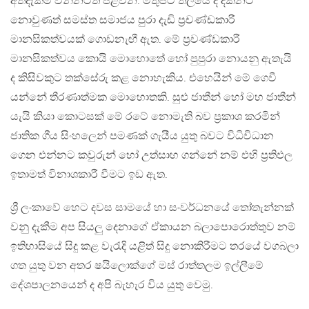
අත්දැකීම් වන්නටත් පිළිවන. මතුපිට තලයේ දී දක්නට
නොවුණත් සමස්ත සමාජය පුරා දැඩි ප්‍රචණ්ඩකාරී
මානසිකත්වයක් ගොඩනැඟී ඇත. මේ ප්‍රචණ්ඩකාරී
මානසිකත්වය කොයි මොහොතේ හෝ පුපුරා නොයනු ඇතැයි
ද කිසිවකුට තක්සේරු කළ නොහැකිය. එහෙයින් මේ ගෙවී
යන්නේ තීරණාත්මක මොහොතකි. සුළු ජාතීන් හෝ මහ ජාතීන්
යැයි කියා කොටසක් මේ රටේ නොමැති බව ප්‍රකාශ කරමින්
ජාතික ගීය සිංහලෙන් පමණක් ගැයීය යුතු බවට විධිවිධාන
ගෙන එන්නට කවුරුන් හෝ උත්සාහ ගන්නේ නම් එහි ප්‍රතිඵල
ඉතාමත් විනාශකාරී වීමට ඉඩ ඇත.
ශ්‍රී ලංකාවේ හෙට දවස සාමයේ හා සංවර්ධනයේ තෝතැන්නක්
වනු දැකීම අප සියලු දෙනාගේ ඒකායන බලාපොරොත්තුව නම්
ඉතිහාසියේ සිදු කළ වැරැදි යළිත් සිදු නොකිරීමට තරයේ වගබලා
ගත යුතු වන අතර ෂයිලොක්ගේ මස් රාත්තලම ඉල්ලීමේ
දේශපාලනයෙන් ද අපි බැහැර විය යුතු වෙමු.