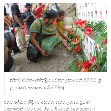
(ජනවාර්ගික-කේන්ද්‍රීය දේශපාලනයෙන් ඔබ්බට ශ්‍රී
ලංකාවේ අනාගතය විනිවිදීම)
ජනවාර්ගික සංහිඳියාව අද්‍යතන දේශපාලනයේ ප්‍රධාන
මාතෘකාවක් බවට පත්ව තිබේ. ශ්‍රී ලාංකේය අනන්‍යතාවය