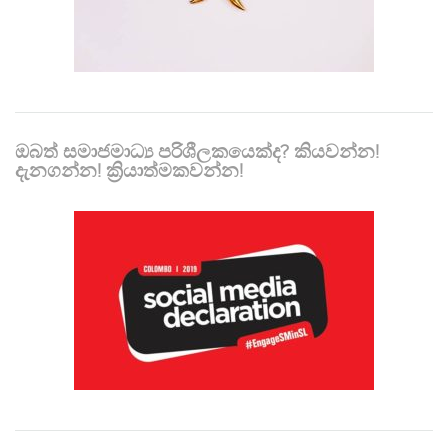
ඔබත් සමාජමාධ්‍ය පරිශීලකයෙක්ද? කියවන්න!
දැනගන්න! ක්‍රියාත්මකවන්න!