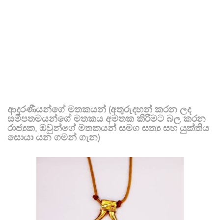
ආදරණීයන්ගේ මතකයන් (අතුරුදහන් කරන ලද
සමීපතමයන්ගේ මතකය අමතක කිරීමට බල කරන
රාජ්‍යක, ඔවුන්ගේ මතකයන් සමග සත්‍ය සහ යුක්තිය
සොයා යන ගමන් ගැන)