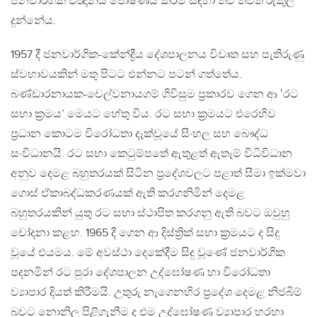
ජනවාර්ගික විඥානය පෝෂණය කිරීම සඳහා තව තවත් රුකුල්
දුන්නේය.
1957 දී ජනවාර්ගික-කේන්ද්‍රීය දේශපාලනය විවෘත සහ පැතිරුණු
ස්වභාවයකින් මතු පිටට එන්නට පටන් ගත්තේය.
බණ්ඩාරනායක-චෙල්වනායගම් ගිවිසුම ප්‍රකාරව ගෙන ආ ‛රට
සභා ක්‍රමය’ මෙයට හේතු විය. රට සභා ක්‍රමයට එරෙහිව
ප්‍රධාන කොටම විරෝධතා දැක්වූයේ සිංහල සහ බෞද්ධ
සංවිධානයි. රට සභා කෙටුම්පතේ ඇතුළත් ඇතැම් විධිවිධාන
අනුව දෙමළ බහුතරයක් සිටින ප්‍රදේශවලට පළාත් සීමා ඉක්මවා
ගොස් ඒකාබද්ධකරණයක් ඇති කරගනිමින් දෙමළ
බහුතරයකින් යුතු රට සභා ස්ථාපිත කරගනු ඇති බවට ඔවුහු
චෝදනා කළහ. 1965 දී ගෙන ආ දිස්ත්‍රික් සභා ක්‍රමයට ද සිදු
වූයේ එයමය. මේ අවස්ථා දෙකේදීම සිදු වූණේ ජනවාර්ගික
පදනමින් රට පුරා දේශපාලන උද්ඝෝෂණ හා විරෝධතා
ව්‍යාපාර දියත් කිරීමයි. උතුරු නැගෙනහිර ප්‍රදේශ දෙමළ නිජබිම්
බවට නොනිල පිළිගැනීම ද එම උද්ඝෝෂණ ව්‍යාපාර හරහා