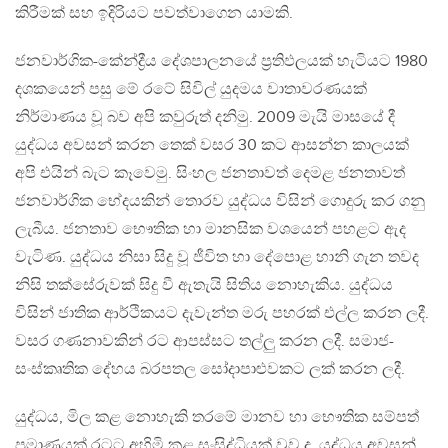
කිරීමක් සහ ඉදිරියට පවත්වාගෙන යාමකි.
ජනවාර්ගික-කේන්ද්‍රීය දේශපාලනයේ ප්‍රතිඵලයක් හැටියට 1980
දශකයෙන් පසු මේ රටේ සිවිල් යුදමය වාතාවරණයක්
නිර්මාණය වූ බව අපි කවුරුත් දනිමු. 2009 මැයි මාසයේ දී
යුද්ධය අවසන් කරන තෙක් වසර 30 කට ආසන්න කාලයක්
අපි එයින් බැට කෑවෙමු. සිංහල ජනතාවත් දෙමළ ජනතාවත්
ජනවාර්ගික භේදයකින් තොරව යුද්ධය විසින් ගොදුරු කර ගනු
ලැබීය. ජනතාව භෞතික හා මානසික වශයෙන් පහළට ඇද
වැටිණ. යුද්ධය නිසා සිදු වූ ජීවිත හා දේපොළ හානි ගැන තවද
නිසි තක්සේරුවක් සිදු වී ඇතැයි සිතිය නොහැකිය. යුද්ධය
විසින් ජාතික ආර්ථිකයට දැවැන්ත මරු පහරක් එල්ල කරන ලදී.
වසර ගණනාවකින් රට ආපස්සට තල්ලු කරන ලදී. සමාජ-
සංස්කෘතික දේහය බරපතල සෝදාපාළුවකට ලක් කරන ලදී.
යුද්ධය, මිල කළ නොහැකි තරමේ මානව හා භෞතික සම්පත්
ප්‍රමාණයක් රටට අහිමි කළ සංසිද්ධියක් වුව ද, යුද්ධය අවසන්