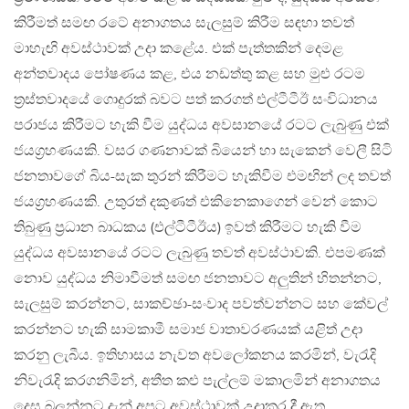
කිරීමත් සමඟ රටේ අනාගතය සැලසුම් කිරීම සඳහා තවත්
මාහැඟි අවස්ථාවක් උදා කළේය. එක් පැත්තකින් දෙමළ
අන්තවාදය පෝෂණය කළ, එය නඩත්තු කළ සහ මුළු රටම
ත්‍රස්තවාදයේ ගොදුරක් බවට පත් කරගත් එල්ටීටීඊ සංවිධානය
පරාජය කිරීමට හැකි වීම යුද්ධය අවසානයේ රටට ලැබුණු එක්
ජයග්‍රහණයකි. වසර ගණනාවක් බියෙන් හා සැකෙන් වෙලී සිටි
ජනතාවගේ බිය-සැක තුරන් කිරීමට හැකිවීම එමඟින් ලද තවත්
ජයග්‍රහණයකි. උතුරත් දකුණත් එකිනෙකාගෙන් වෙන් කොට
තිබුණු ප්‍රධාන බාධකය (එල්ටීටීඊය) ඉවත් කිරීමට හැකි වීම
යුද්ධය අවසානයේ රටට ලැබුණු තවත් අවස්ථාවකි. එපමණක්
නොව යුද්ධය නිමාවීමත් සමඟ ජනතාවට අලුතින් හිතන්නට,
සැලසුම් කරන්නට, සාකච්ඡා-සංවාද පවත්වන්නට සහ කේවල්
කරන්නට හැකි සාමකාමී සමාජ වාතාවරණයක් යළිත් උදා
කරනු ලැබීය. ඉතිහාසය නැවත අවලෝකනය කරමින්, වැරැදි
නිවැරැදි කරගනිමින්, අතීත කළු පැල්ලම් මකාලමින් අනාගතය
දෙස බලන්නට දැන් අපට අවස්ථාවක් උදාකර දී ඇත.