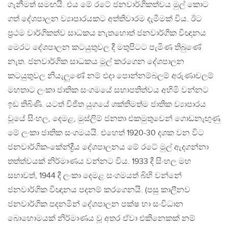
ගැනීමත් සමඟයි. එය මේ රටේ ජනවාර්ගිකත්වය මුල් කොට
ගත් දේශපාලන ව්‍යාපාරයකට අත්තිවාරම දැමීමක් විය. ඊට
ප්‍රථම වාර්ගිකත්ව සාධකය නැතහොත් ජනවාර්ගික විඥානය
මෙරට දේශපාලන කටයුතුවල දී මතුපිටට පැමිණ තිබුණේ
නැත. ජනවාර්ගික සාධකය මූල් කරගෙන දේශපාලන
කටයුතුවල නියැලුණේ නම් එදා පොන්නම්බලම් අරුණාචලම්
මහතාට ලංකා ජාතික සංගමයේ සභාපතිත්වය අහිමි වන්නට
ඉඩ තිබිණි. යටත් විජිත යුගයේ ශක්තිමත්ම ජාතික ව්‍යාපාරය
වූයේ සිංහල, දෙමළ, මුස්ලිම් ජනතා එකමුතුවෙන් ගොඩනැඟුණු
මේ ලංකා ජාතික සංගමයයි. එහෙත් 1920-30 දශක වන විට
ජනවාර්ගික-කේන්ද්‍රීය දේශපාලනය මේ රටේ මුල් ඇදගන්නා
තත්ත්වයක් නිර්මාණය වන්නට විය. 1933 දී සිංහල මහ
සභාවත්, 1944 දී ලංකා දෙමළ සංගමයත් බිහි වන්නේ
ජනවාර්ගික විඥානය පදනම් කරගෙනයි. (පසු කාලීනව
ජනවාර්ගික පදනමින් දේශපාලන පක්ෂ හා සංවිධාන
බොහොමයක් නිර්මාණය වූ අතර ඒවා එකිනෙකක් නම්