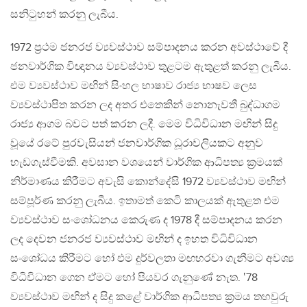
සනිටුහන් කරනු ලැබීය.
1972 ප්‍රථම ජනරජ ව්‍යවස්ථාව සම්පාදනය කරන අවස්ථාවේ දී
ජනවාර්ගික විඥානය ව්‍යවස්ථාව තුළටම ඇතුළත් කරනු ලැබීය.
එම ව්‍යවස්ථාව මඟින් සිංහල භාෂාව රාජ්‍ය භාෂව ලෙස
ව්‍යවස්ථාපිත කරන ලද අතර එතෙකින් නොනැවතී බුද්ධාගම
රාජ්‍ය ආගම බවට පත් කරන ලදී. මෙම විධිවිධාන මඟින් සිදු
වූයේ රටේ පුරවැසියන් ජනවාර්ගික ධූරාවලියකට අනුව
හැඩගැස්වීමකි. අවසාන වශයෙන් වාර්ගික ආධිපත්‍ය ක්‍රමයක්
නිර්මාණය කිරීමට අවැසි කොන්දේසි 1972 ව්‍යවස්ථාව මඟින්
සම්පූර්ණ කරනු ලැබීය. ඉතාමත් කෙටි කාලයක් ඇතුළත එම
ව්‍යවස්ථාව සංශෝධනය කෙරුණ ද 1978 දී සම්පාදනය කරන
ලද දෙවන ජනරජ ව්‍යවස්ථාව මඟින් ද ඉහත විධිවිධාන
සංශෝධය කිරීමට හෝ එම දුර්වලතා මඟහරවා ගැනීමට අවශ්‍ය
විධිවිධාන ගෙන ඒමට හෝ පියවර ගැනුණේ නැත. ‛78
ව්‍යවස්ථාව මඟින් ද සිදු කළේ වාර්ගික ආධිපත්‍ය ක්‍රමය තහවුරු