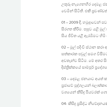
උතුරු-නැගෙනහිර දෙමළ ජනය
වෙමින් සිටිති. එකී ප්‍රචණ
01 – 2009 දී, හමුදාවෙන් 
සිරගත කිරීම. පසුව යළි මුල
සිය ජීවිත යළි ඇරඹීමට හිමි 
02 – මුල් පදිංචි ස්ථාන ක
සත්කාරක පවුල් සමග විසීම
අවතැන්ව සිටීම. මේ අතර සිට
දිස්ත්‍රික්කයේ සාම්පූර් ප්
03 – දෙමළ ජනයාට අයත් ක
ප්‍රජාවේ පුද්ගලයන් බලාත්කා
වශයෙන් කිසිදු පියවරක් ග
04- කිසිදු ප්‍රසිද්ධ නිවේ