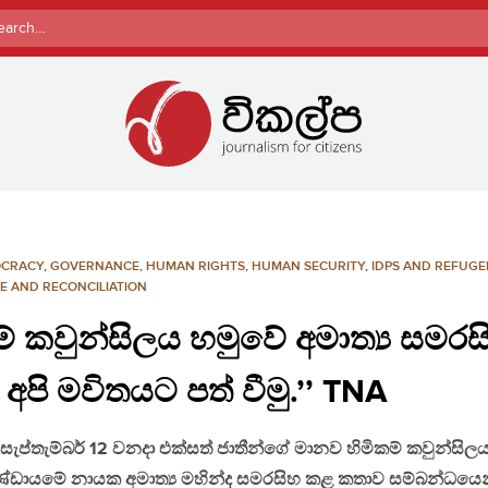
rch
CRACY
,
GOVERNANCE
,
HUMAN RIGHTS
,
HUMAN SECURITY
,
IDPS AND REFUGE
E AND RECONCILIATION
් කවුන්සිලය හමුවේ අමාත්‍ය සමරස
පි මවිතයට පත් වීමු.’’ TNA
ැප්තැම්බර් 12 වනදා එක්සත් ජාතීන්ගේ මානව හිමිකම් කවුන්සිල
 කණ්ඩායමේ නායක අමාත්‍ය මහින්ද සමරසිහ කළ කතාව සම්බන්ධයෙ