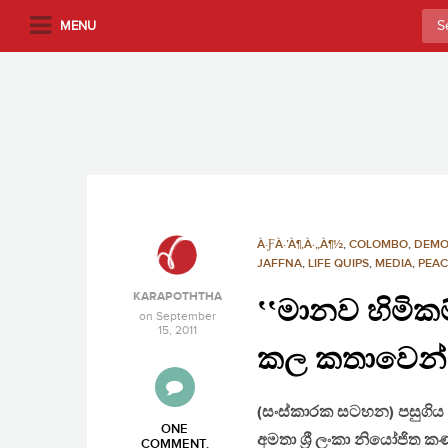
S
Sea
MENU
k
for:
i
p
t
o
m
a
i
n
À·ƑÀ·’À¶‚À·„À¶½
,
COLOMBO
,
DEMO
c
JAFFNA
,
LIFE QUIPS
,
MEDIA
,
PEAC
o
KARAPOTHTHA
‛‛මානව හිමිකම
n
on
September
15, 2011
t
කල කතාවෙන් අ
e
n
t
(සංස්කාරක සටහන) පසුගිය ස
ONE
අමතා ශ්‍රී ලංකා නියෝජිත
COMMENT
.