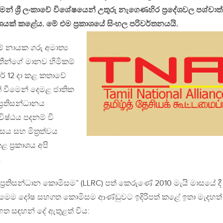
් ශ්‍රී ලංකාවේ විශේෂයෙන් උතුරු නැගෙණහිර ප්‍රදේශවල පශ්චාත්
රකාශයක් කළේය. මේ එම ප්‍රකාශයේ සිංහල පරිවර්තනයයි.
ම් නායක ගරු අමාත්‍ය
තීන්ගේ මානව හිමිකම්
ර් 12 දා කළ කතාවේ
් වීමෙන් දෙමළ ජාතික
්‍රතිසන්ධානය
විෂ්ඨය පදනම් වී
සය සහ මිත්‍රත්වය
 ප්‍රකාශය අපි
.
්‍රතිසන්ධාන කොමිසම” (LLRC) පත් කෙරුණේ 2010 මැයි මාසයේ දී
ත මෙම දෝෂ සහගත කොමිසම ආණ්ඩුවට ඉදිරිපත් කළේ ඉතා මැදහත්
පහත සඳහන් දේ ඇතුළත් විය: