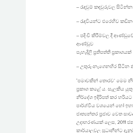
– රැඳවුම් කඳවුරුවල සිටින්නන
– රැඳවියන්ට එරෙහිව කඩිනම
– පදිංචි කිරීම්වල දී ආණ
ආණ්ඩුව
පැහැදිලි ප්‍රතිපත්ති ප්‍රකාශයක්
– උතුරු-නැගෙනහිර සිටින න
‛පමාවකින් තොරව’ මෙම නිර්
ප්‍රකාශ කළේ ය. සැලකිය යුත
නිර්දේශ ඉදිරිපත් කර හරි
පාර්ශ්වීය වශයෙන් හෝ ඉහත 
ජාත්‍යන්තර ප්‍රජාව වෙත සා
උදාහරණයක් ලෙස, 2011 ජනවාර
කාර්යාලවල ප්‍රධානීන්ට දැන