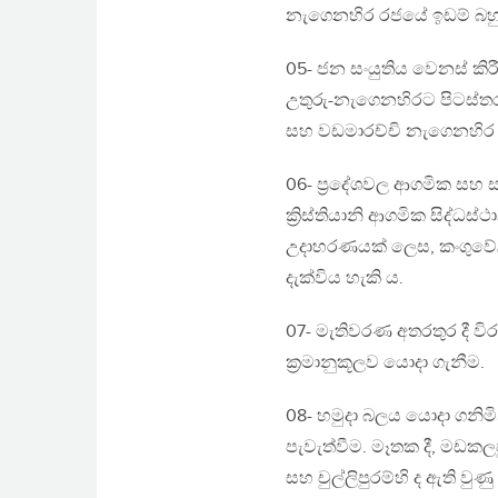
නැගෙනහිර රජයේ ඉඩම් බහුතර
05- ජන සංයුතිය වෙනස් කි
උතුරු-නැගෙනහිරට පිටස්තර
සහ වඩමාරච්චි නැගෙනහිර වෙ
06- ප්‍රදේශවල ආගමික සහ ස
ක්‍රිස්තියානි ආගමික සිද්
උදාහරණයක් ලෙස, කංගුවේලිහ
දැක්විය හැකි ය.
07- මැතිවරණ අතරතුර දී වි
ක්‍රමානුකූලව යොදා ගැනීම.
08- හමුදා බලය යොදා ගනිම
පැවැත්වීම. මෑතක දී, මඩකල
සහ චුල්ලිපුරම්හි ද ඇති වුණු