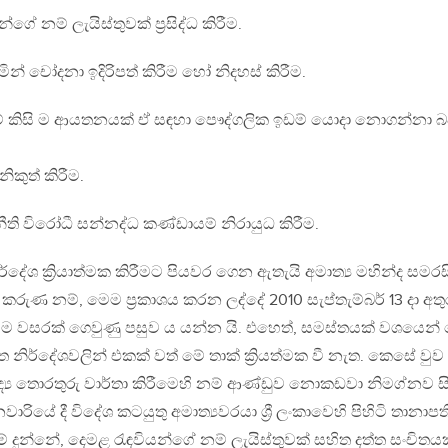
්ගේ නම් ලැයිස්තුවක් ප්‍රසිද්ධ කිරීම.
ින් චෝදනා ඉදිරිපත් කිරීම හෝ නිදහස් කිරීම.
්ඩුවේ කිසි ම ආයතනයක් ඒ සඳහා පෞද්ගලික ඉඩම් යොදා නොගන්නා 
 නිකුත් කිරීම.
ීති විරෝධී සන්නද්ධ කණ්ඩායම් නිරායුධ කිරීම.
දේශ ක්‍රියාත්මක කිරීමට පියවර ගෙන ඇතැයි අමාත්‍ය මහින්ද සමරස
ු කරුණ නම්, මෙම ප්‍රකාශය කරන ලද්දේ 2010 සැප්තැම්බර් 13 දා අතු
යට ම වසරක් ගෙවුණු පසුව ය යන්න යි. එහෙත්, සමස්තයක් වශයෙන
නිර්දේශවලින් එකක් වත් මේ තාක් ක්‍රියත්මක වී නැත. කෙසේ වුව 
වද්‍ය තොරතුරු වාර්තා කිරීමෙහි නම් ආණ්ඩුව නොකඩවා නිමග්නව සි
ියේ දී විදේශ කටයුතු අමාත්‍යවරයා ශ්‍රී ලංකාවෙහි පිහිටි තානාපත
ුම් දුන්නේ, දෙමළ රැඳවියන්ගේ නම් ලැයිස්තුවක් සහිත දත්ත සංචිතය