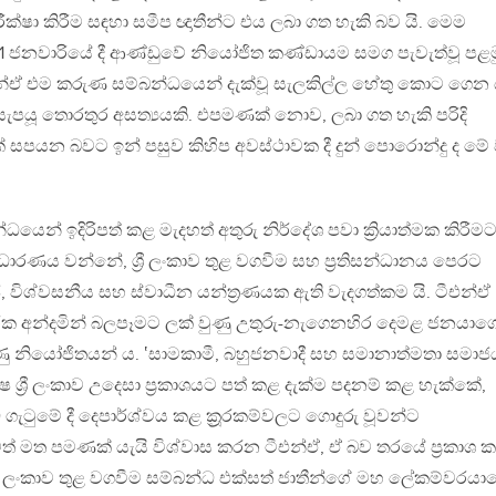
ීක්ෂා කිරීම සඳහා සමීප ඥාතීන්ට එය ලබා ගත හැකි බව යි. මෙම
1 ජනවාරියේ දී ආණ්ඩුවේ නියෝජිත කණ්ඩායම සමග පැවැත්වූ පළම
ීඑන්ඒ එම කරුණ සම්බන්ධයෙන් දැක්වූ සැලකිල්ල හේතු කොට ගෙන 
 සැපයූ තොරතුර අසත්‍යයකි. එපමණක් නොව, ලබා ගත හැකි පරිදි
ක් සපයන බවට ඉන් පසුව කිහිප අවස්ථාවක දී දුන් පොරොන්දු ද ම
්ධයෙන් ඉදිරිපත් කළ මැදහත් අතුරු නිර්දේශ පවා ක්‍රියාත්මක කිරීම
ාරණය වන්නේ, ශ්‍රී ලංකාව තුළ වගවීම සහ ප්‍රතිසන්ධානය පෙරට
 විශ්වසනීය සහ ස්වාධීන යන්ත්‍රණයක ඇති වැදගත්කම යි. ටීඑන්ඒ
නරක අන්දමින් බලපෑමට ලක් වුණු උතුරු-නැගෙනහිර දෙමළ ජනයාග
ත් වුණු නියෝජිතයන් ය. ‛සාමකාමී, බහුජනවාදී සහ සමානාත්මතා සමාජ
 ශ්‍රී ලංකාව උදෙසා ප්‍රකාශයට පත් කළ දැක්ම පදනම් කළ හැක්කේ,
ධ ගැටුමේ දී දෙපාර්ශ්වය කළ ක්‍රූරකම්වලට ගොදුරු වූවන්ට
් මත පමණක් යැයි විශ්වාස කරන ටීඑන්ඒ, ඒ බව තරයේ ප්‍රකාශ 
 ශ්‍රී ලංකාව තුළ වගවීම සම්බන්ධ එක්සත් ජාතීන්ගේ මහ ලේකම්වරයා