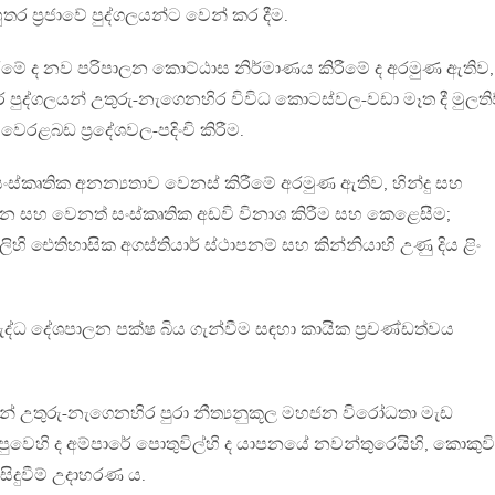
 ප්‍රජාවේ පුද්ගලයන්ට වෙන් කර දීම.
රීමේ ද නව පරිපාලන කොට්ඨාස නිර්මාණය කිරීමේ ද අරමුණ ඇතිව,
 පුද්ගලයන් උතුරු-නැගෙනහිර විවිධ කොටස්වල-වඩා මෑත දී මුලති
රළබඩ ප්‍රදේශවල-පදිංචි කිරීම.
ංස්කෘතික අනන්‍යතාව වෙනස් කිරීමේ අරමුණ ඇතිව, හින්දු සහ
ධස්ථාන සහ වෙනත් සංස්කෘතික අඩවි විනාශ කිරීම සහ කෙළෙසීම;
ි ඓතිහාසික අගස්තියාර් ස්ථාපනම් සහ කින්නියාහි උණු දිය ළිං
රුද්ධ දේශපාලන පක්ෂ බිය ගැන්වීම සඳහා කායික ප්‍රචණ්ඩත්වය
ින් උතුරු-නැගෙනහිර පුරා නීත්‍යනුකූල මහජන විරෝධතා මැඩ
පුවෙහි ද අම්පාරේ පොතුවිල්හි ද යාපනයේ නවන්තුරෙයිහි, කොකුවි
 සිදුවීම් උදාහරණ ය.