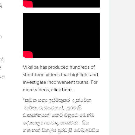
ු
හ
හෝ
Vikalpa has produced hundreds of
්
short-form videos that highlight and
ාමල
investigate inconvenient truths. For
more videos,
click here
.
"කටුක සත්‍ය ඉස්මතුකර දැක්වෙන
වාර්තා වැඩසටහන්, පුරවැසි
වෘතාන්තයන්, කෙටි චිත්‍රපට මෙන්ම
දේශපාලන සංවාද, සාකච්ඡා, සිය
ගණනක් විකල්ප පුරවැසි වෙබ් අඩවිය