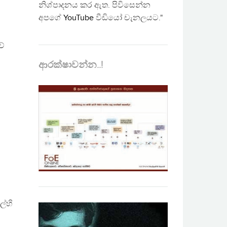
නිශ්පාදනය කර ඇත. පිවිසෙන්න
අපගේ
YouTube
වීඩියෝ චැනලයට."
ව්
ආරක්ෂාවන්න..!
ල්හි