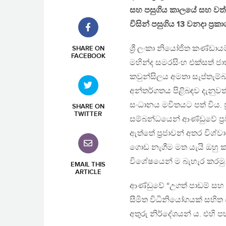
සහ පසුගිය කාලයේ සහ වත්මන
විසින් පසුගිය 13 වනදා ප්‍
ශ්‍රී ලංකා නියෝජිත කණ්ඩාය
SHARE ON
FACEBOOK
මහින්ද සමරසිංහ එක්සත් ජා
කවුන්සිලය අමතා සැප්තැම්බ
අන්තර්ගතය පිළිබඳව දැනුවත
සංධානය මවිතයට පත් විය. ප
SHARE ON
TWITTER
සම්බන්ධයෙන් ආණ්ඩුවේ ප්‍ර
ඇත්තේ ප්‍රජාවන් අතර විශ්වා
ගොඩ නැගීම මත යැයි ඔහු කළ
විශේෂයෙන් ම බැහැර කරමු
EMAIL THIS
ARTICLE
ආණ්ඩුවේ “උගත් පාඩම් සහ ප
සීමිත විධිනියෝගයක් සහි
අතුරු නිර්දේශයන් ය. එහි 