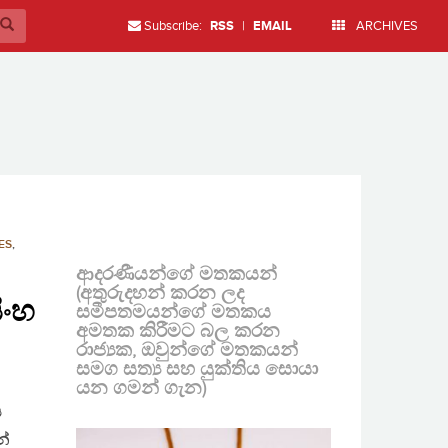
Subscribe:
RSS
|
EMAIL
ARCHIVES
ES
,
ආදරණීයන්ගේ මතකයන්
(අතුරුදහන් කරන ලද
ිංහ
සමීපතමයන්ගේ මතකය
අමතක කිරීමට බල කරන
රාජ්‍යක, ඔවුන්ගේ මතකයන්
සමග සත්‍ය සහ යුක්තිය සොයා
යන ගමන් ගැන)
ය
න්