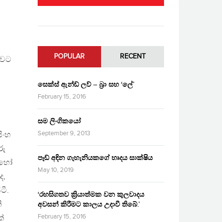
POPULAR
RECENT
බවට
සෙක්ස් ඇන්ඩ් ලව් – බ්‍රා සහ ‘ලේ’
February 15, 2016
සම ලිංගිකයෝ
September 9, 2013
ිංහ
රු
පෑඩ් අඳින ගැහැනියකගේ හෘදය සාක්ෂිය
් හෝ
May 10, 2019
ද,
ටී.
‘රහසිගතව ක්‍රියාත්මක වන කුලවාදය
ි
අවසන් කිරීමට කාලය උදාවී තිබේ.’
February 15, 2016
ක්