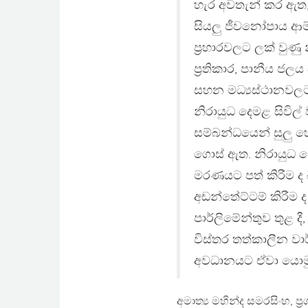
හැර අවතැන් කර ඇත,
සියලු ජීවනෝපාය ආම
ප්‍රහාරවලට ලක් වුණු
ප්‍රතිකාර, පානීය ජල
සහන මධ්‍යස්ථානවලට ෂ
නිරායුධ දෙමළ සිවිල
සම්බන්ධයෙන් සුලු 
ගොස් ඇත. නිරායුධ දෙ
මරණයට පත් කිරීම ද බ
අඩන්තේට්ටම් කිරීම 
පාර්ලිමේන්තුව තුළ දී
විස්තර තත්කාලීන වා
අවධානයට ඒවා යොම
අමාත්‍ය මහින්ද සමරසිංහ, ප්