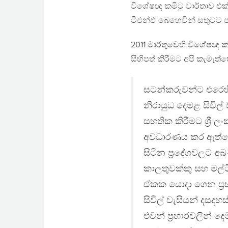
විශේෂඥ කමිටු වාර්තාව එක්
ටීඑන්ඒ බෙහෙවින් සතුටට ප
2011 මාර්තුවෙහි විශේෂඥ කමි
සිහිපත් කිරීමට අපි කැමැත්
සටන්කරුවන්ට එරෙහි
නිරායුධ දෙමළ සිවි
සහතික කිරීමට ශ්‍රී 
අවධාරණය කර ඇත්තෙමු.
සිටින ප්‍රදේශවලට අ
කාලතුවක්කු සහ මල්ටි
ඒකක යොදා ගෙන ප්‍රහ
සිවිල් වැසියන් දසද
එවන් ප්‍රහාරවලින් 