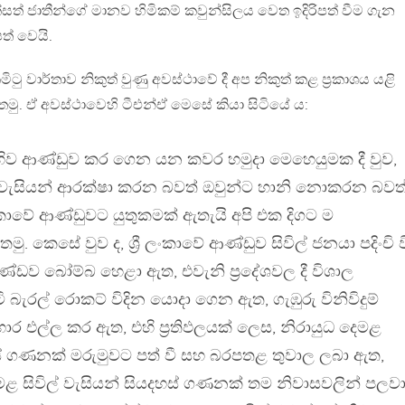
සත් ජාතීන්ගේ මානව හිමිකම් කවුන්සිලය වෙත ඉදිරිපත් වීම ගැන
ත් වෙයි.
ටු වාර්තාව නිකුත් වුණු අවස්ථාවේ දී අප නිකුත් කළ ප්‍රකාශය යළි
තෙමු. ඒ අවස්ථාවෙහි ටීඑන්ඒ මෙසේ කියා සිටියේ ය:
ව ආණ්ඩුව කර ගෙන යන කවර හමුදා මෙහෙයුමක දී වුව,
ල් වැසියන් ආරක්ෂා කරන බවත් ඔවුන්ට හානි නොකරන බවත
ලංකාවේ ආණ්ඩුවට යුතුකමක් ඇතැයි අපි එක දිගට ම
 කෙසේ වුව ද, ශ්‍රී ලංකාවේ ආණ්ඩුව සිවිල් ජනයා පදිංචි ව
ඛණ්ඩව බෝම්බ හෙළා ඇත, එවැනි ප්‍රදේශවල දී විශාල
 බැරල් රොකට් විදින යොදා ගෙන ඇත, ගැඹුරු විනිවිදුම්
ාර එල්ල කර ඇත, එහි ප්‍රතිඵලයක් ලෙස, නිරායුධ දෙමළ
හස් ගණනක් මරුමුවට පත් වී සහ බරපතළ තුවාල ලබා ඇත,
දෙමළ සිවිල් වැසියන් සියදහස් ගණනක් තම නිවාසවලින් පලව