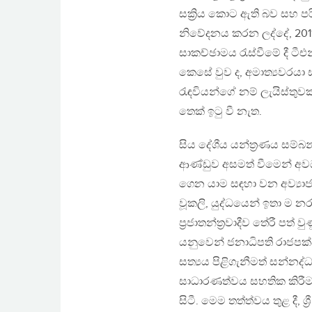
සක්‍රිය කොට ඇති බව සහ පර
නිවේදනය කරන ලද්දේ, 201
සාකච්ඡාමය රැස්වීමේ දී ට
කෙසේ වුව ද, අමාත්‍යවරයා
රැඳවියන්ගේ නම් ලැයිස්තුව
තෙක් ඉටු වී නැත.
සිය දේශීය යන්ත්‍රණය සම්බන
ආණ්ඩුව අසමත් වීමෙන් අවධ
ගෙන යාම සඳහා වන අව්‍යාජ,
වූකලි, යුද්ධයෙන් ඉතා ම 
ප්‍රජාතන්ත්‍රවාදීව තේරී ප
යනුවෙන් ජනාධිපති රාජපක්ෂ
සත්‍යය පිළිගැනීමත් සන්නද්
සාධාරණත්වය සහතික කිරීමත
සිටී. මෙම තත්ත්වය තුළ දී,