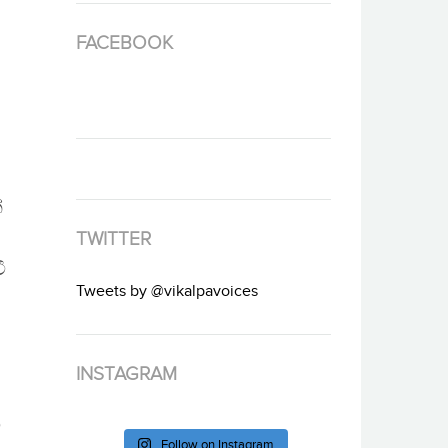
FACEBOOK
්
TWITTER
ී
Tweets by @vikalpavoices
INSTAGRAM
ා
Follow on Instagram