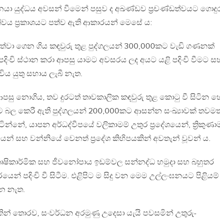
ා යුද්ධය අවසන් වීමෙන් පසුව ද අඛණ්ඩව ප්‍රචණ්ඩත්වයට ගොදුර
්ඩත්වය ප්‍රකාශයට පත්ව ඇති ආකාරයන් මෙසේ ය:
පවත්වා ගෙන ගිය කඳවුරු තුළ පුද්ගලයන් 300,000කට වැඩි ගණනක්
් පදිංචි ස්ථාන කරා ආපසු යාමට අවසරය ලද අයට යළි පදිංචි වීමට ස
විය යුතු සහාය ලැබී නැත.
රා ආපසු නොගිය, තව දුරටත් තාවකාලික කඳවුරු තුළ කොටු වී සිටින 
ට බල කෙරී ඇති පුද්ගලයන් 200,000කට ආසන්න සංඛ්‍යාවක් තවමත
ින්නේ, යාපන අර්ධද්වීපයේ වලිකාමම් උතුර ප්‍රදේශයෙන්, ත්‍රිකුණ
‍රදේශයෙන් සහ වන්නියේ වෙනත් ප්‍රදේශ කිහිපයකින් අවතැන් වූවන් ය.
ෘෂිකාර්මික සහ ජීවනෝපාය ඉඩම්වල සන්නද්ධ හමුදා සහ බහුතර
රයෙන් පදිංචි වී සිටීම. එළිපිට ම සිදු වන මෙම උල්ලංඝනයට පිළියම්
ෙන නැත.
දනයකින් තොරව, සංවර්ධන අරමුණු උදෙසා යැයි පවසමින් උතුරු-