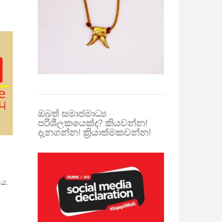
ඔබත් සමාජමාධ්‍ය
පරිශීලකයෙක්ද? කියවන්න!
දැනගන්න! ක්‍රියාත්මකවන්න!
 ය.