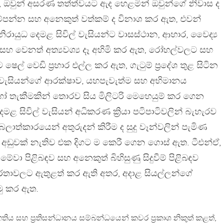
 ඔවුන් අසරණ තත්ත්වයට ඇද හෙළමින් ඔවුන්ගේ නිවාස ද
්පන්න සහ අනෙකුත් වත්කම් ද විනාශ කර ඇත, එවන්
 නිරායුධ දෙමළ සිවිල් වැසියන්ට වාසස්ථාන, ආහාර, වෛද්‍ය
ය සහ වෙනත් අත්‍යවශ්‍ය දෑ අහිමි කර ඇත, රෝහල්වලට සහ
ෙල් වෙඩි ප්‍රහාර එල්ල කර ඇත, ගැටුම් ප්‍රදේශ තුළ සිටින
් වැසියන්ගේ ආරක්ෂාව, යහපැවැත්ම සහ අභිමානය
හෝ තැකීමකින් තොරව සිය මිලිටරි මෙහෙයුම් කර ගෙන
මළ සිවිල් වැසියන් අධිකරණ ක්‍රියා පටිපාටිවලින් බැහැරව
ලාත්කාරයෙන් අතුරුදන් කිරීම ද සුදු වෑන්වලින් පැමිණ
ද අඩුවක් නැතිව එක දිගට ම කෙරී ගෙන ගොස් ඇත. ටීඑන්ඒ,
, මේවා පිළිබඳව සහ අනෙකුත් බිහිසුණු සිදුවීම් පිළිබඳව
ර්තාවලට ඇතුළත් කර ඇති අතර, අදාළ සියල්ලන්ගේ
ු කර ඇත.
‍රගතිය සහ ප්‍රතිසන්ධානය සම්බන්ධයෙන් කවර ප්‍රකාශ නිකුත් කළත්,