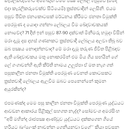
කැරලිකරුවන්ට අනෙකුත් වමේ පක්‍ෂ ලේබල් ගැසුවේ (මමද
එදා කැරලිකරුවෙක්ව සිටියෙමි) ත්‍රස්තවාදීන් ලෙසිනි. එයම
පසුව පීඩිත ජනකොටසක් මර්ධනය කිරීමට ජනතා විමුක්ති
පෙරමුණ ද යොදා ගන්නා ලේබලය වීම ඛේදවාචකයක්
නොවේද? 71 දීත් ඉන් පසුව 87-90 දක්වාත් මිනීමරු හමුදා විසින්
මරා දැමූ දස දහස් ගණනකට ත්‍රස්තවාදී ලේබලය අලවා තිබූ බව
ඔබ පක්‍ෂය නොදන්නවාද? මේ මරා දැමූ තරුණ ජීවිත පිළිබඳව
ඇති ඛේදවාචකය මතු නොකරමින් එම මිය ගිය සඟයින් ගේ
ලේ ගංගාවන්හි ඇති කීර්ති නාමය උලුප්පා ඒ මත නැග ගත්
පසුකාලීන ජනතා විමුක්ති පෙරමුණ වෙනත් කොටසකට
ත්‍රස්තවාදී ලේබලය ඇලවීම ඔබට පෙනෙන්නේ කුමන
අයුරකින්ද?
එපමණක්ද මෙම පසු කාලීන ජනතා විමුක්ති පෙරමුණ යුද්ධයට
ආවඩන ආකාරය පිළිකුල් සහගත නැද්ද? සෝමවංශ අමරසිංහ
‛‛අපි මහින්ද රාජපක්‍ෂ ආණ්ඩුව යුද්ධයට දක්කගෙන ගියේ
හරියට බල්ලෙක් නාවන්න ගෙනියනවා වගේ’’ කියා පවසන