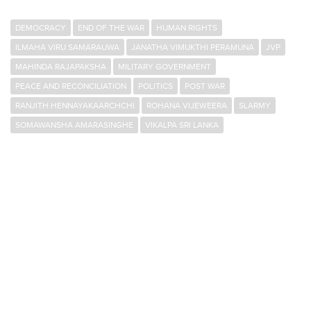
DEMOCRACY
END OF THE WAR
HUMAN RIGHTS
ILMAHA VIRU SAMARAUWA
JANATHA VIMUKTHI PERAMUNA
JVP
MAHINDA RAJAPAKSHA
MILITARY GOVERNMENT
PEACE AND RECONCILIATION
POLITICS
POST WAR
RANJITH HENNAYAKAARCHCHI
ROHANA VIJEWEERA
SLARMY
SOMAWANSHA AMARASINGHE
VIKALPA SRI LANKA