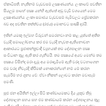
ඒකාධිපති, නැතිනම් වැඩවසම් ලක්‍ෂණයන්ය. ලංකාවේ පවතින
සියලුම පාහේ පක්‍ෂ යන්හි ඇත්තේ අඩු වැඩි වශයෙන් මෙම
ලක්‍ෂණයන්ය. ලංකා සමාජය වැඩවසම් බැමිවලට ප්‍රේමකරන
බව අද පවතින තත්ත්වය (රජය) මොනවට සාක්‍ෂි දරයි.
ඉතින් යමකු ඉල්මහ විරුවන් සමරනවා නම් කළ යුත්තේ අතීත
වැරදි සමාලෝචනය කර එම වැරදි නැවත ඇතිනොවන
ආකාරයට ප්‍රජාතන්ත්‍රවාදී ව්‍යූහයක් තම දේශපාලන පක්‍ෂ
සංවිධාන තුළ ඇති කර ගැනීමයි. තම පක්‍ෂයේ අයව මෙන්ම තම
පක්‍ෂය විසින්ද මරා දැමූ අය මරාදැමීමේ ඇති වරද වටහාගෙන
එම වරද නිවැරදි කිරීමක් නොකරන්නේ නම් මේ කරන
සැමරීම් හර ශූන්‍ය වේ. ඒවා නිකන් ලොවට කරන මවාපෑම්
පමණි.
සුළු ජන අයිතීන් ඉල්ලා සිටි කණ්ඩායමකට දිය යුතුව තිබූ
දේශපාලන සහය සහ එම කණඩායම් කරන දේශපාලනය තුළ