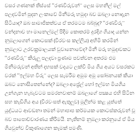
වසර ගණනක් තිස්සේ ‛‛රණවිරුවන්’’ ලෙස මහනිල් මල්
පලදවමින් පුදන ලංකාවේ මිනීමරු හමුදා බව ඔබලා නොදැන
සිටියාද? ඔබ සාමාජිකත්වය ඒ තරමටම බබ්බුද? ‛‛රණවිරු’’
වන්දනාව හා මානෙල්මල් පිදීම කොතරම් දුරදිග ගියාද යන්න
නුඹලාගෙන් කොටසක් (වීරවංස කල්ලිය) අහිමි කරමින්
නුඹලාට උරචක්‍රමාලයක් වුවානොවේද? මිනී මරු හමුදාවකට
‛‛රණවිරු’’ කිරුලු පලදවා ප්‍රණාම පවත්වන අතරම එම
මිනීමරුවන් අතින් දහසක් වදයට ලක්වී මිය ගිය අයට වසරකට
වරක් ‛‛ඉල්මහ විරු’’ ලෙස සැමරීම අමුම අමු සෝබනයක් කියා
ඔබට නොසිතෙන්නේද? ඔබලා අප්‍රේල් හෝ ඉල්මහ මියගිය
උන්ගැන හැබෑවටම සමරනවානම් ඔබලාගේ පක්‍ෂය එහි සිටින
සහ කැඩීගිය අය (වීරවංසත් ඇතුලුව) මුලින්ම කළ යුත්තේ
යුද්ධයට ආවඩනා තමන් මහාපාප කර්මයක කොටස්කරුවන් වූ
බව පාපොච්චාරණය කිරීමයි. නැතිනම් නුඹලා කරනුයේ ඒ මිය
ගියවුන්ව විකුණාගෙන කෑමක් පමණි.