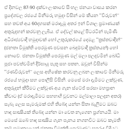
ඒ දිනවල 87-90 දක්වා ලංකාවේ සිංහල ජනයා වාසය කරන
ප්‍රදේශවල රජයේ මිනීමරු හමුදා විසින් මේ කියන ‛‛විරුවන්’’
සහ තවත් අය 60දහසක් මරාදැමූ අතර ඉන් විශාල ප්‍රමාණයක්
අතුරුදහන් කරවනු ලැබීය. ඒ දේවල් කළේ පිටරටින් පැමිණි
අධිරාජ්‍යවාදී හමුදාවක් හෝ උතුරුකරයේ දෙමළ ‛‛ත්‍රස්තවාදීන්’’
(ජනතා විමුක්ති පෙරමුණ පවසන බෙදුම්වාදී ත්‍රස්තයන්) හෝ
නොවේ. ජනතා විමුක්ති පෙරමුණ මල් මලා පලදවමින් බෝධි
පූජා පවත්වමින් දීර්ඝායු පැතූ සහ පතන, ඔවුන් විසින්ම
‛‛රණවිරුවන්’’ ලෙස අභිෂේක කරවනු ලබන ලංකාවේ මිනීමරු
රජයේ හමුදා සහ පොලීසි විසිනි. මෙසේ මරා දැමීමට ලක්වුණ,
අතුරුදන් කිරීමට ලක්වූණ අය ගැන ස්ටේජ් සරසා මහප්‍රාන
කීවාට (ඒ මරාදැමීමට සහභාගි වූවනට මල්මාලා පලදන අතර)
සැබෑ ලෙස සැමරුමක් එහි තිබේද යන්න සිතා බැලීමට ඔබට
හෘද සාක්‍ෂියක් තිබේද යන්න මා වෙත නැගෙන ප්‍රශ්නයයි. මා
මෙසේ ඔබේ හෘද සාක්‍ෂිය ගැන පැනය නගනවිට ඔබට කැමති
නම් සමාන්‍යයෙන් ජනතා විමුක්ති පෙරමුණට සුපුරුදු විදියට