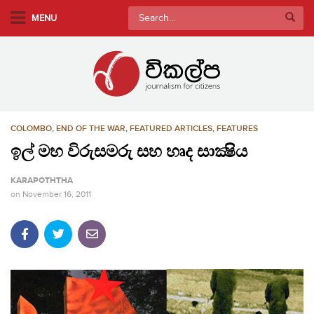
S
Search
MENU
k
for:
i
p
t
o
m
COLOMBO
,
END OF THE WAR
,
FEATURED ARTICLES
,
FEATURES
a
i
ඉල් මහ විරුසමරු සහ හෘද සාක්‍ෂිය
n
KARAPOTHTHA
c
on
November 16, 2011
o
n
t
e
n
t