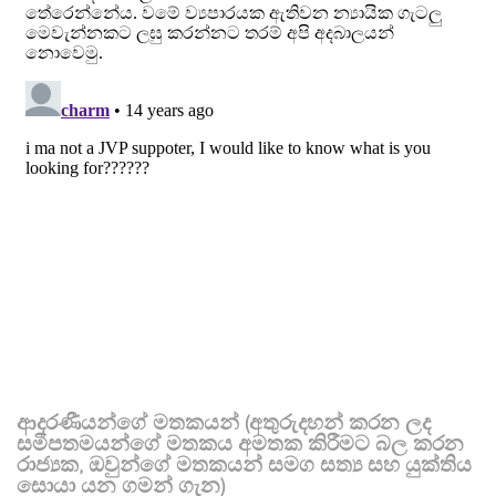
ආදරණීයන්ගේ මතකයන් (අතුරුදහන් කරන ලද
සමීපතමයන්ගේ මතකය අමතක කිරීමට බල කරන
රාජ්‍යක, ඔවුන්ගේ මතකයන් සමග සත්‍ය සහ යුක්තිය
සොයා යන ගමන් ගැන)