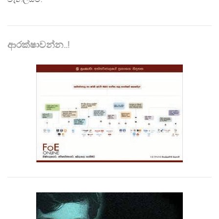
ආරක්ෂාවන්න..!