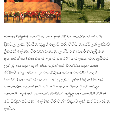
ජනතා විමුක්ති පෙරමුණ සහ ඉන් බිඳීගිය කණ්ඩායමක් මේ
දිනවල ලංකා දිවයින තුළත් ලොව පුරා විවිධ නගරවලත් උත්සව
ශ්‍රීයෙන් ඉල්මහ විරුවන් සමරනු ලබයි. මේ සැමරීම්වලදී මේ
අය කරන්නේ එදා එනම් දැනට වසර 22කට ඉහත මරා දැමීමට
ලක් වූ අය ගැන ගුණ කියා ඔවුන්ගේ වීරත්වය ගැන කතා
කිරීමයි. රතු කමිස හැඳ රතුවේදිකා සරසා රතුමලින් පුද දී
විජේවීර සහ තවත් අය සිහිකරනු ලබයි. ඉතින් ඔවුන් මතක්
නොකරන දෙයක් නම් මේ සමරන අය මරාදැමූවේකව්ද?
යන්නයි. ඇත්නම් ලංකාවේ මිනීමරු හමුදා සහ පොලීසි විසින්
මේ ඔවුන් පවසන ‛‛ඉල්මහ විරුවන්’’ වදයට ලක් කර මරා දමනු
ලැබීය.