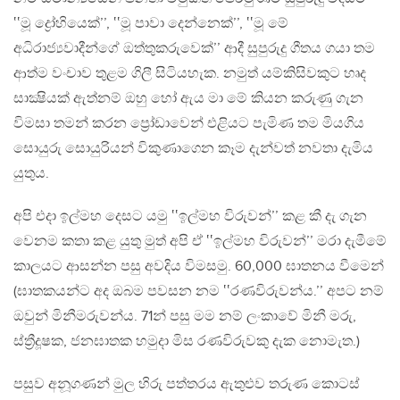
‛‛මූ ද්‍රෝහියෙක්’’, ‛‛මූ පාවා දෙන්නෙක්’’, ‛‛මූ මේ
අධිරාජ්‍යවාදීන්ගේ ඔත්තුකරුවෙක්’’ ආදී සුපුරුදු ගීතය ගයා තම
ආත්ම වංචාව තුළම ගිලී සිටියහැක. නමුත් යම්කිසිවකුට හෘද
සාක්‍ෂියක් ඇත්නම් ඔහු හෝ ඇය මා මේ කියන කරුණු ගැන
විමසා තමන් කරන ප්‍රෝඩාවෙන් එළියට පැමිණ තම මියගිය
සොයුරු සොයුරියන් විකුණාගෙන කෑම දැන්වත් නවතා දැමිය
යුතුය.
අපි එදා ඉල්මහ දෙසට යමු ‛‛ඉල්මහ විරුවන්’’ කළ කී දැ ගැන
වෙනම කතා කළ යුතු මුත් අපි ඒ ‛‛ඉල්මහ විරුවන්’’ මරා දැමීමේ
කාලයට ආසන්න පසු අවදිය විමසමු. 60,000 ඝාතනය වීමෙන්
(ඝාතකයන්ට අද ඔබම පවසන නම ‛‛රණවිරුවන්ය.’’ අපට නම්
ඔවුන් මිනීමරුවන්ය. 71න් පසු මම නම් ලංකාවේ මිනී මරු,
ස්ත්‍රීදූෂක, ජනඝාතක හමුදා මිස රණවිරුවකු දැක නොමැත.)
පසුව අනූගණන් මුල හිරු පත්තරය ඇතුළුව තරුණ කොටස්