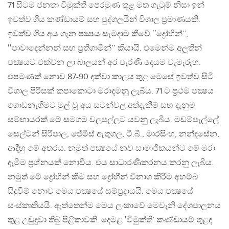
71 සිටම ජනතා විමුක්ති පෙරමුණ තුළ මත ගැටුම් නිසා ඉන්
ඉවත්ව ගිය කණ්ඩායම් සහ පුද්ගලයින් විශාල ප්‍රමාණයකි.
ඉවත්ව ගිය අය ගැන පක්‍ෂය සැමදාම කීවේ ‛‛ද්‍රෝහීන්’’,
‛‛පාවාදෙන්නන් සහ ප්‍රතිගාමීන්’’ කියායි. එමෙන්ම අලුතින්
පක්‍ෂයට එක්වන ලා බාලයන් අර පැරණි දෙයම වැමෑරූහ.
එපමණක් නොව 87-90 දක්වා කාලය තුළ මෙසේ ඉවත්ව සිටි
විශාල පිරිසක් කපාකොටා මරාදමනු ලැබීය. 71 ට ප්‍රථම පක්‍ෂය
ගොඩනැගීමට මුල් වූ අය සටන්වල අත්දැකීම් සහ දැනුම
සම්භායරක් මේ සමගම වලපල්ලට යවනු ලැබීය. මඩම්පැල්ලේ
සෙල්ටන් සිරිපාල, ජේමිස් ඇතුගල, ටී.බී., මාරසිංහ, නන්දසේන,
ආදීහු මේ අතරය. නමුත් පක්‍ෂයේ නව සාමාජිකයන්ට මේ මරා
දැමීම ප්‍රශ්නයක් නොවීය. එය සාධාරණීකරනය කරනු ලැබීය.
නමුත් මේ ද්‍රෝහීන් කීම සහ ද්‍රෝහීන් විනාශ කිරීම අහම්බ
සිදුවීම් නොව මෙය පක්‍ෂයේ සම්ප්‍රදායයි. මෙය පක්‍ෂයේ
සංස්කෘතියයි. ඇත්තෙන්ම මෙය ලංකාවේ මෙවැනි දේශපාලනය
තුළ උඩුදුවා තිබු පිළිකාවකි. දෙමළ ‛විමුක්ති’ කණ්ඩායම් තුළද