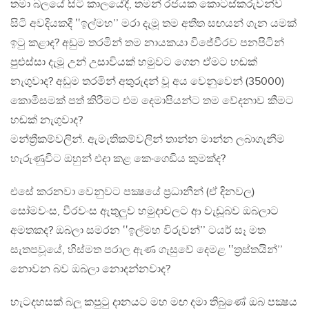
තමා බලයේ සිටි කාලයේදී, තමන් රජයක කොටස්කරුවන්ව
සිටි අවදියකදී ‛‛ඉල්මහ’’ මරා දැමූ තම අතීත සඟයන් ගැන යමක්
ඉටු කළාද? අඩුම තරමින් තම නායකයා විජේවීරව පනපිටින්
පුළුස්සා දැමූ උන් උසාවියක් හමුවට ගෙන ඒමට හඬක්
නැගුවාද? අඩුම තරමින් අතුරුදන් වූ අය වෙනුවෙන් (35000)
කොමිසමක් පත් කිරීමට එම දෙමාපියන්ට තම වේදනාව කීමට
හඬක් නැගුවාද?
මන්ත්‍රීකම්වලින්. ඇමැතිකම්වලින් තාන්න මාන්න ලබාගැනීම
හැරුණුවිට ඔහුන් එදා කළ කෙංගෙඩිය කුමක්ද?
එසේ කරනවා වෙනුවට පක්‍ෂයේ ප්‍රධානීන් (ඒ දිනවල)
සෝමවංස, වීරවංස ඇතුලුව හමුදාවලට ආ වැඩූබව ඔබලාට
අමතකද? ඔබලා සමරන ‛‛ඉල්මහ විරුවන්’’ ටයර් සෑ මත
සැතපවූයේ, හිස්මත පරාල ඇණ ගැසුවේ දෙමළ ‛‛ත්‍රස්තයින්’’
නොවන බව ඔබලා නොදන්නවාද?
හැටදහසක් බලු කපුටු දානයට මහ මඟ දමා තිබුණේ ඔබ පක්‍ෂය