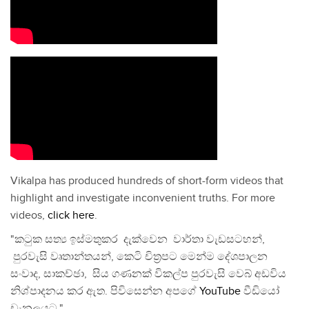
Vikalpa has produced hundreds of short-form videos that
highlight and investigate inconvenient truths. For more
videos,
click here
.
"කටුක සත්‍ය ඉස්මතුකර දැක්වෙන වාර්තා වැඩසටහන්,
පුරවැසි වෘතාන්තයන්, කෙටි චිත්‍රපට මෙන්ම දේශපාලන
සංවාද, සාකච්ඡා, සිය ගණනක් විකල්ප පුරවැසි වෙබ් අඩවිය
නිශ්පාදනය කර ඇත. පිවිසෙන්න අපගේ
YouTube
වීඩියෝ
චැනලයට."