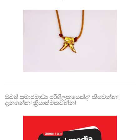
ඔබත් සමාජමාධ්‍ය පරිශීලකයෙක්ද? කියවන්න!
දැනගන්න! ක්‍රියාත්මකවන්න!