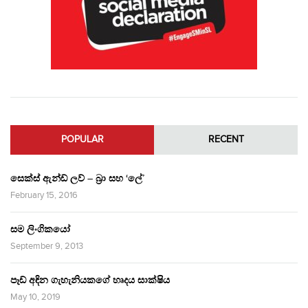
POPULAR
RECENT
සෙක්ස් ඇන්ඩ් ලව් – බ්‍රා සහ ‘ලේ’
February 15, 2016
සම ලිංගිකයෝ
September 9, 2013
පෑඩ් අඳින ගැහැනියකගේ හෘදය සාක්ෂිය
May 10, 2019