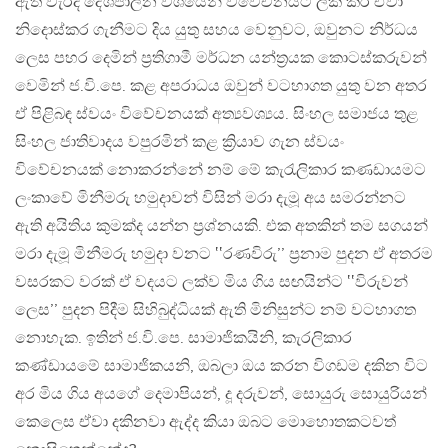
ඇති වැරදි දේශපාලන වශයෙන් වවේචනයට ලක් කර ඒවා
නිදොස්කර ගැනීමට දිය යුතු සහය වෙනුවට, ඔවුනට නිර්ධය
ලෙස පහර දෙමින් ප්‍රතිගාමී මර්ධන යන්ත්‍රයක කොටස්කරුවන්
වෙමින් ජ.වි.පෙ. කළ අපරාධය ඔවුන් වටහාගත යුතු වන අතර
ඒ පිළිබඳ ස්වයං විවේචනයක් අත්‍යවශ්‍යය. සිංහල සමාජය තුළ
සිංහල ජාතිවාදය වපුරමින් කළ ක්‍රියාව ගැන ස්වයං
විවේචනයක් නොකරන්නේ නම් මේ කැරැලිකාර කණඩායමට
ලංකාවේ මිනීමරු හමුදාවන් විසින් මරා දැමූ අය සමරන්නට
ඇති අයිතිය කුමක්ද යන්න ප්‍රශ්නයකි. එක අතකින් තම සගයන්
මරා දැමූ මිනීමරු හමුදා වනට ‛‛රණවිරු’’ ප්‍රනාම පුදන ඒ අතරම
වසරකට වරක් ඒ වදයට ලක්ව මිය ගිය සඟයින්ට ‛‛විරුවන්
ලෙස’’ පුදන පිදීම සිහිබුද්ධියක් ඇති මිනිසුන්ට නම් වටහාගත
නොහැක. ඉතින් ජ.වි.පෙ. සාමාජිකයිනි, කැරලිකාර
කණ්ඩායමේ සාමාජිකයනි, ඔබලා ඔය කරන විගඩම දකින විට
අර මිය ගිය අයගේ දෙමාපියන්, දූ දරුවන්, සොයුරු සොයුරියන්
කෙලෙස ඒවා දකිනවා ඇද්ද කියා ඔබට මොහොතකටවත්