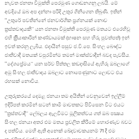
නැවත ජනතා විමුක්ති පෙරමුණ ගොඩනගනු ලබයි. මේ
අවදියේ ඔබ අප දන්නා පරිදි උතුර ගිනිගෙන තිබුණි. ඉතින්
‛‛උතුරේ පවතින්නේ ජනවාර්ගික ප්‍රශ්නයක් නොව
ත්‍රස්තවාදයකි’’ යන ජනතා විමුක්ති පෙරමුණ මතයට එරෙහිවූ
එහි ක්‍රිියාකාරීන් කණ්ඩායමක් (භාෂන සහ හිරු පුවත්පත්) ඉන්
ඉවත් කරනු ලැබීය. එදායින් පසුව ජ.වි.පෙ. සිංහල බෞද්ධ
ජාතිවාදී මතයක් වපුරමින්ම තමන් මාක්ස්වාදීන් බවද පැවසීය.
‛‛දේශප්‍රේමය’’ යන සර්ව පිත්තල කඩදාසියේ ඇහිරූ ඔබලාගේ
අමු සිංහල ජාතිවාදය ඔබලාට නොපෙණුනාට ලොවට එය
රහසක් නොවීය.
උතුරුකරයේ දෙමළ ජනයා තම අයිතීන් වෙනුවෙන් ඉල්ලීම්
ඉදිරිපත් කරමින් සටන් කාමී මාවතකට පිවිසෙන විට එයට
‛‛ත්‍රස්තවාදී’’ ලේබලය ඇලවීමට මූලිකත්වය ගත් ඔබ පක්‍ෂය
සිංහල ජනයා අතර එම මතය ප්‍රචලිත කිරීමේ හොරණෑව බවට
ද පත්විය. මෙහි ඇති අනෙක් ඛේදවාචකයනම් 71 දී එම