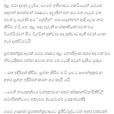
තුළ මරා දමනු ලැබීය. මා මේ ඉතිහාසය කෙටියෙන් මෙසේ
සඳහන් කරන්නේ පක්‍ෂයට අලුතින් එන අය මත ගැටුම් මත
ඉවත් වූ පැරණි අය ‛‛ද්‍රෝහීන්’’ පාවාදෙන්නන් ආදී ලෙස නම්
කිරීම ජ.වි.පෙ. තුළ සදා පැවති සංස්කෘතියක් බවත් එය
විජේවීරගේ සිට ටිල්වින් දක්වාම අද දක්වාම ඇති බවත් ගෙන
හැර දැක්වීමටයි.
ප්‍රජාතන්ත්‍රවාදයක් මෙම පක්‍ෂය තුළ නොතිබුණ අතර අද වත් එය
නිවැරදිකර ගන්න අවශ්‍ය නම් මේ වැරදි ඔවුන් දැකිය යුතුය.
– මත ඉදිරිපත් කිරීම, ප්‍රශ්න කිරීම ජ.වි.පෙ.ට ආගන්තුකවන
අතර ප්‍රශ්න ඉදිරිපත් කරන අය කැපී යයි.
– මෙහි නායකත්වය වන්දනාවන අතර තර්කාන්විත සිතිවිලි
සමාජීකත්වයට අකැපය. (වැඩවසම් ලක්‍ෂණයකි)
මෙම ලක්‍ෂණ ප්‍රජාතන්ත්‍රවාදයට ප්‍රතිවිරුද්ධ වන අතර එක්කෝ