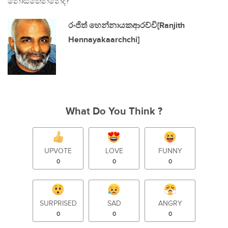
නොසිතෙන්නේද?
රංජිත් හෙන්නායකආරච්චි[Ranjith
Hennayakaarchchi]
What Do You Think ?
UPVOTE
LOVE
FUNNY
0
0
0
SURPRISED
SAD
ANGRY
0
0
0