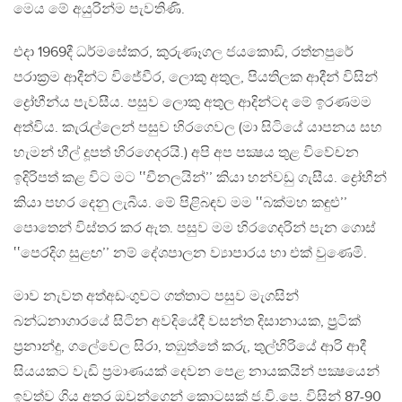
මෙය මේ අයුරින්ම පැවතිණි.
එදා 1969දී ධර්මසේකර, කුරුණෑගල ජයකොඩි, රත්නපුරේ
පරාක්‍රම ආදීන්ට විජේවීර, ලොකු අතුල, පියතිලක ආදීන් විසින්
ද්‍රෝහීන්ය පැවසීය. පසුව ලොකු අතුල ආදින්ටද මේ ඉරණමම
අත්විය. කැරැල්ලෙන් පසුව හිරගෙවල (මා සිටියේ යාපනය සහ
හැමන් හීල් දූපත් හිරගෙදරයි.) අපි අප පක්‍ෂය තුළ විවේචන
ඉදිරිපත් කළ විට මට ‛‛චීනලයින්’’ කියා හන්වඩු ගැසීය. ද්‍රෝහීන්
කියා පහර දෙනු ලැබීය. මේ පිළිබඳව මම ‛‛බක්මහ කඳුළු’’
පොතෙන් විස්තර කර ඇත. පසුව මම හිරගෙදරින් පැන ගොස්
‛‛පෙරදිග සුළඟ’’ නම් දේශපාලන ව්‍යාපාරය හා එක් වුණෙමි.
මාව නැවත අත්අඩංගුවට ගත්තාට පසුව මැගසින්
බන්ධනාගාරයේ සිටින අවදියේදී වසන්ත දිසානායක, ප්‍රුටික්
ප්‍රනාන්දු, ගලේවෙල සිරා, තඹුත්තේ කරු, තුල්හිරියේ ආරි ආදී
සියයකට වැඩි ප්‍රමාණයක් දෙවන පෙළ නායකයින් පක්‍ෂයෙන්
ඉවත්ව ගිය අතර ඔවුන්ගෙන් කොටසක් ජ.වි.පෙ. විසින් 87-90