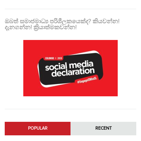
ඔබත් සමාජමාධ්‍ය පරිශීලකයෙක්ද? කියවන්න!
දැනගන්න! ක්‍රියාත්මකවන්න!
POPULAR
RECENT