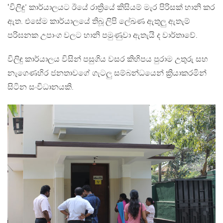
‛විලිඳු’ කාර්යාලයට ඊයේ රාත්‍රියේ කිසියම් මැර පිරිසක් හානි කර
ඇත. එසේම කාර්යාලයේ තිබූ ලිපි ලේඛණ ඇතුලු ඇතැම්
පරිඝනක උපාංග වලට හානි පමුණුවා ඇතැයි ද වාර්තාවේ.
විලිඳු කාර්යාලය විසින් පසුගිය වසර කිහිපය පුරාම උතුරු සහ
නැගෙණහිර ජනතාවගේ ගැටලු සම්බන්ධයෙන් ක්‍රියාකරමින්
සිටින සංවිධානයකි.