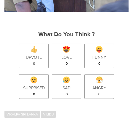
What Do You Think ?
UPVOTE
LOVE
FUNNY
0
0
0
SURPRISED
SAD
ANGRY
0
0
0
VIKALPA SRI LANKA
VILIDU