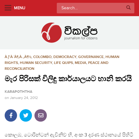
S
Search
MENU
k
for:
i
p
t
o
m
À·ƑÀ·’À¶‚À·„À¶½
,
COLOMBO
,
DEMOCRACY
,
GOVERNANCE
,
HUMAN
a
RIGHTS
,
HUMAN SECURITY
,
LIFE QUIPS
,
MEDIA
,
PEACE AND
i
RECONCILIATION
n
මැර පිරිසක් විලිඳු කාර්යාලයට හානි කරයි
c
o
KARAPOTHTHA
n
on
January 24, 2012
t
e
n
t
කොලඹ, ටොරින්ටන් ඇවිනිව් හි, අංක 3 දරණ ස්ථානයේ පිහිටි