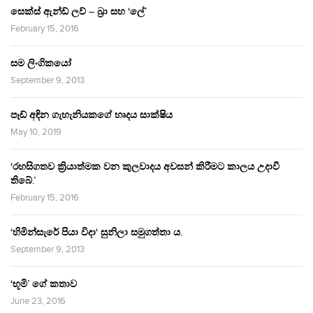
සෙක්ස් ඇන්ඩ් ලව් – බ්‍රා සහ ‘ලේ’
February 15, 2016
සම ලිංගිකයෝ
September 9, 2013
පෑඩ් අඳින ගැහැනියකගේ හෘදය සාක්ෂිය
May 10, 2019
‘රහසිගතව ක්‍රියාත්මක වන කුලවාදය අවසන් කිරීමට කාලය උදාවී
තිබේ.’
February 15, 2016
‘හිමින්සැරේ පියා විදා‘ සුනිලා සමුගත්තා ය.
September 9, 2013
‘භූමි’ ගේ කතාව
June 23, 2016