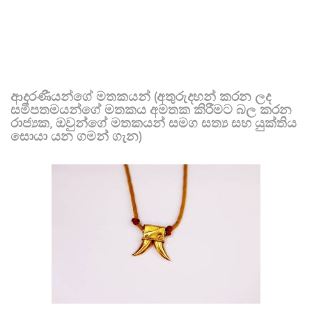
ආදරණීයන්ගේ මතකයන් (අතුරුදහන් කරන ලද
සමීපතමයන්ගේ මතකය අමතක කිරීමට බල කරන
රාජ්‍යක, ඔවුන්ගේ මතකයන් සමග සත්‍ය සහ යුක්තිය
සොයා යන ගමන් ගැන)