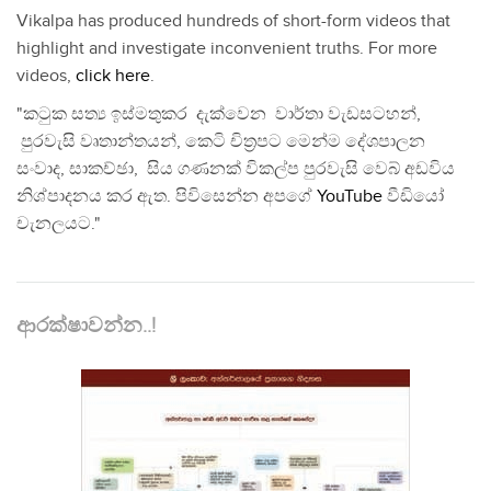
Vikalpa has produced hundreds of short-form videos that
highlight and investigate inconvenient truths. For more
videos,
click here
.
"කටුක සත්‍ය ඉස්මතුකර දැක්වෙන වාර්තා වැඩසටහන්,
පුරවැසි වෘතාන්තයන්, කෙටි චිත්‍රපට මෙන්ම දේශපාලන
සංවාද, සාකච්ඡා, සිය ගණනක් විකල්ප පුරවැසි වෙබ් අඩවිය
නිශ්පාදනය කර ඇත. පිවිසෙන්න අපගේ
YouTube
වීඩියෝ
චැනලයට."
ආරක්ෂාවන්න..!