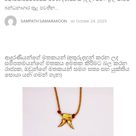
බන්ධනාගාර තුළ පවතින…
SAMPATH SAMARAKOON
on
October 29, 2025
ආදරණීයන්ගේ මතකයන් (අතුරුදහන් කරන ලද
සමීපතමයන්ගේ මතකය අමතක කිරීමට බල කරන
රාජ්‍යක, ඔවුන්ගේ මතකයන් සමග සත්‍ය සහ යුක්තිය
සොයා යන ගමන් ගැන)