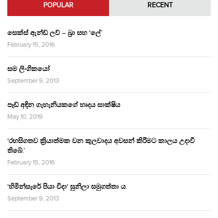
POPULAR
RECENT
සෙක්ස් ඇන්ඩ් ලව් – බ්‍රා සහ ‘ලේ’
February 15, 2016
සම ලිංගිකයෝ
September 9, 2013
පෑඩ් අඳින ගැහැනියකගේ හෘදය සාක්ෂිය
May 10, 2019
‘රහසිගතව ක්‍රියාත්මක වන කුලවාදය අවසන් කිරීමට කාලය උදාවී
තිබේ.’
February 15, 2016
‘හිමින්සැරේ පියා විදා‘ සුනිලා සමුගත්තා ය.
September 9, 2013