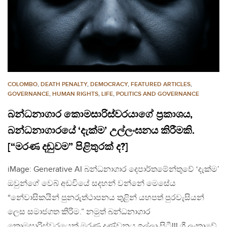
COLOMBO
,
DEATH PENALTY
,
DEMOCRACY
,
FEATURED ARTICLES
,
GOVERNANCE
,
HUMAN RIGHTS
,
LIFE
,
POLITICS AND GOVERNANCE
බන්ධනාගාර කොමසාරිස්වරයාගේ ප්‍රකාශය,
බන්ධනාගාරයේ ‘දැක්ම’ උල්ලංඝනය කිරීමකි.
[“මරණ දඬුවම” පිළිතුරක් ද?]
iMage: Generative AI බන්ධනාගාර දෙපාර්තමේන්තුවේ ‘දැක්ම’
ඔවුන්ගේ වෙබ් අඩවියේ සදහන් වන්නේ මෙසේය
“නේවාසිකයින් පුනරුත්ථාපනය තුළින් යහපත් පුරවැසියන්
ලෙස සමාජගත කිරිම.” නමුත් බන්ධනාගාර
කොමසාරිස්වරයෙක් මරණ දණ්ඩනය ඉල්ලා සිටී!!! ශ්‍රී ලංකාවේ