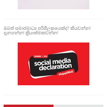
ඔබත් සමාජමාධ්‍ය පරිශීලකයෙක්ද? කියවන්න!
දැනගන්න! ක්‍රියාත්මකවන්න!