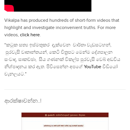
Vikalpa has produced hundreds of short-form videos that
highlight and investigate inconvenient truths. For more
videos,
click here
.
"කටුක සත්‍ය ඉස්මතුකර දැක්වෙන වාර්තා වැඩසටහන්,
පුරවැසි වෘතාන්තයන්, කෙටි චිත්‍රපට මෙන්ම දේශපාලන
සංවාද, සාකච්ඡා, සිය ගණනක් විකල්ප පුරවැසි වෙබ් අඩවිය
නිශ්පාදනය කර ඇත. පිවිසෙන්න අපගේ
YouTube
වීඩියෝ
චැනලයට."
ආරක්ෂාවන්න..!