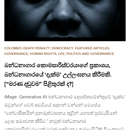
COLOMBO
,
DEATH PENALTY
,
DEMOCRACY
,
FEATURED ARTICLES
,
GOVERNANCE
,
HUMAN RIGHTS
,
LIFE
,
POLITICS AND GOVERNANCE
බන්ධනාගාර කොමසාරිස්වරයාගේ ප්‍රකාශය,
බන්ධනාගාරයේ ‘දැක්ම’ උල්ලංඝනය කිරීමකි.
[“මරණ දඬුවම” පිළිතුරක් ද?]
iMage: Generative AI බන්ධනාගාර දෙපාර්තමේන්තුවේ ‘දැක්ම’
ඔවුන්ගේ වෙබ් අඩවියේ සදහන් වන්නේ මෙසේය
“නේවාසිකයින් පුනරුත්ථාපනය තුළින් යහපත් පුරවැසියන්
ලෙස සමාජගත කිරිම.” නමුත් බන්ධනාගාර
කොමසාරිස්වරයෙක් මරණ දණ්ඩනය ඉල්ලා සිටී!!! ශ්‍රී ලංකාවේ