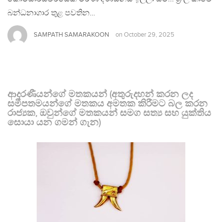
බන්ධනාගාර තුළ පවතින…
SAMPATH SAMARAKOON
on
October 29, 2025
ආදරණීයන්ගේ මතකයන් (අතුරුදහන් කරන ලද
සමීපතමයන්ගේ මතකය අමතක කිරීමට බල කරන
රාජ්‍යක, ඔවුන්ගේ මතකයන් සමග සත්‍ය සහ යුක්තිය
සොයා යන ගමන් ගැන)