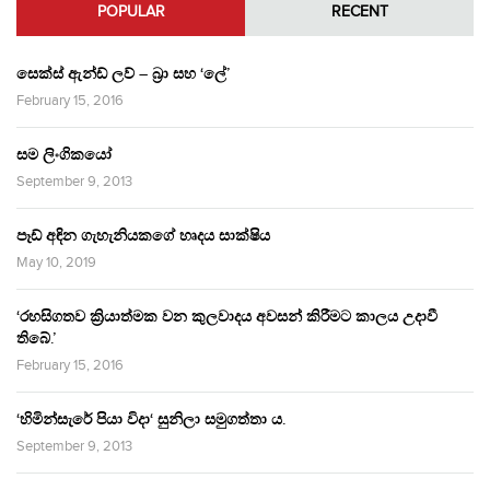
POPULAR
RECENT
සෙක්ස් ඇන්ඩ් ලව් – බ්‍රා සහ ‘ලේ’
February 15, 2016
සම ලිංගිකයෝ
September 9, 2013
පෑඩ් අඳින ගැහැනියකගේ හෘදය සාක්ෂිය
May 10, 2019
‘රහසිගතව ක්‍රියාත්මක වන කුලවාදය අවසන් කිරීමට කාලය උදාවී
තිබේ.’
February 15, 2016
‘හිමින්සැරේ පියා විදා‘ සුනිලා සමුගත්තා ය.
September 9, 2013