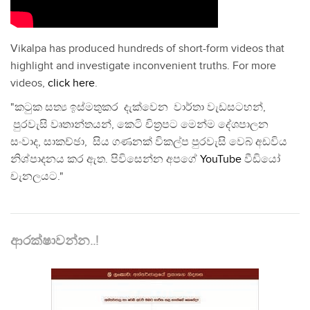
Vikalpa has produced hundreds of short-form videos that
highlight and investigate inconvenient truths. For more
videos,
click here
.
"කටුක සත්‍ය ඉස්මතුකර දැක්වෙන වාර්තා වැඩසටහන්,
පුරවැසි වෘතාන්තයන්, කෙටි චිත්‍රපට මෙන්ම දේශපාලන
සංවාද, සාකච්ඡා, සිය ගණනක් විකල්ප පුරවැසි වෙබ් අඩවිය
නිශ්පාදනය කර ඇත. පිවිසෙන්න අපගේ
YouTube
වීඩියෝ
චැනලයට."
ආරක්ෂාවන්න..!