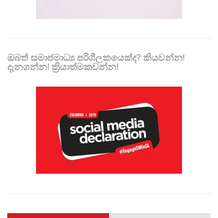
ඔබත් සමාජමාධ්‍ය පරිශීලකයෙක්ද? කියවන්න!
දැනගන්න! ක්‍රියාත්මකවන්න!