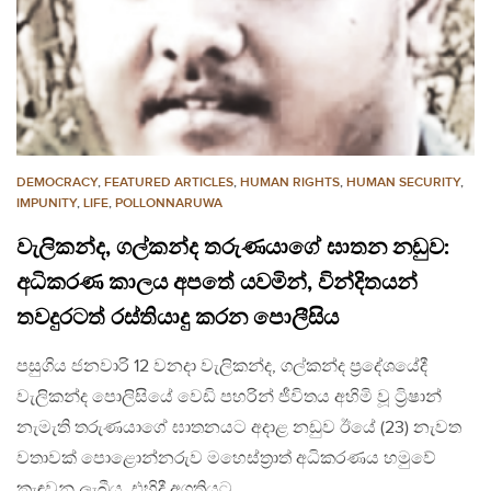
DEMOCRACY
,
FEATURED ARTICLES
,
HUMAN RIGHTS
,
HUMAN SECURITY
,
IMPUNITY
,
LIFE
,
POLLONNARUWA
වැලිකන්ද, ගල්කන්ද තරුණයාගේ ඝාතන නඩුව:
අධිකරණ කාලය අපතේ යවමින්, වින්දිතයන්
තවදුරටත් රස්තියාදු කරන පොලීසිය
පසුගිය ජනවාරි 12 වනදා වැලිකන්ද, ගල්කන්ද ප්‍රදේශයේදී
වැලිකන්ද පොලිසියේ වෙඩි පහරින් ජීවිතය අහිමි වූ ට්‍රිෂාන්
නැමැති තරුණයාගේ ඝාතනයට අදාළ නඩුව ඊයේ (23) නැවත
වතාවක් පොළොන්නරුව මහෙස්ත්‍රාත් අධිකරණය හමුවේ
කැඳවනු ලැබීය. එහිදී අගතියට…