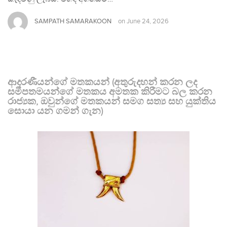
SAMPATH SAMARAKOON
on
June 24, 2026
ආදරණීයන්ගේ මතකයන් (අතුරුදහන් කරන ලද
සමීපතමයන්ගේ මතකය අමතක කිරීමට බල කරන
රාජ්‍යක, ඔවුන්ගේ මතකයන් සමග සත්‍ය සහ යුක්තිය
සොයා යන ගමන් ගැන)