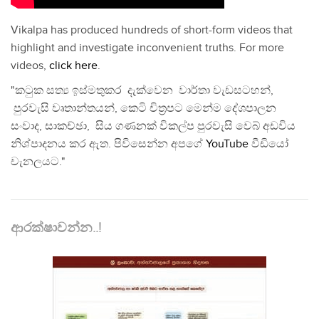
Vikalpa has produced hundreds of short-form videos that
highlight and investigate inconvenient truths. For more
videos,
click here
.
"කටුක සත්‍ය ඉස්මතුකර දැක්වෙන වාර්තා වැඩසටහන්,
පුරවැසි වෘතාන්තයන්, කෙටි චිත්‍රපට මෙන්ම දේශපාලන
සංවාද, සාකච්ඡා, සිය ගණනක් විකල්ප පුරවැසි වෙබ් අඩවිය
නිශ්පාදනය කර ඇත. පිවිසෙන්න අපගේ
YouTube
වීඩියෝ
චැනලයට."
ආරක්ෂාවන්න..!