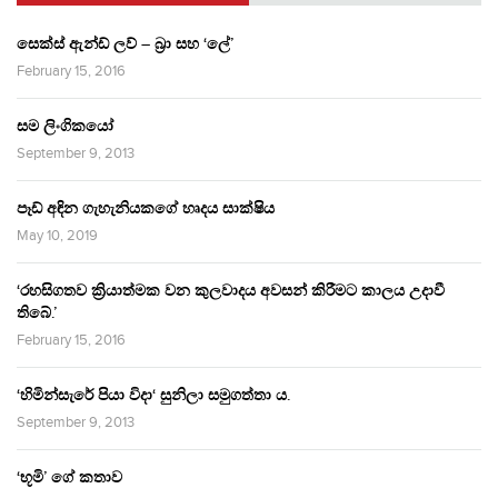
සෙක්ස් ඇන්ඩ් ලව් – බ්‍රා සහ ‘ලේ’
February 15, 2016
සම ලිංගිකයෝ
September 9, 2013
පෑඩ් අඳින ගැහැනියකගේ හෘදය සාක්ෂිය
May 10, 2019
‘රහසිගතව ක්‍රියාත්මක වන කුලවාදය අවසන් කිරීමට කාලය උදාවී
තිබේ.’
February 15, 2016
‘හිමින්සැරේ පියා විදා‘ සුනිලා සමුගත්තා ය.
September 9, 2013
‘භූමි’ ගේ කතාව