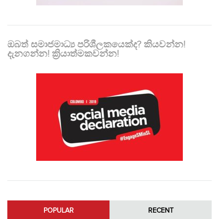
ඔබත් සමාජමාධ්‍ය පරිශීලකයෙක්ද? කියවන්න!
දැනගන්න! ක්‍රියාත්මකවන්න!
POPULAR
RECENT