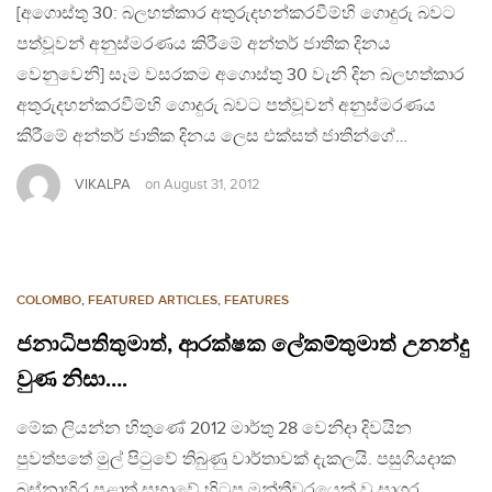
[අගොස්තු 30: බලහත්කාර අතුරුදහන්කරවීම්හි ගොදුරු බවට
පත්වූවන් අනුස්මරණය කිරීමේ අන්තර් ජාතික දිනය
වෙනුවෙනි] සෑම වසරකම අගොස්තු 30 වැනි දින බලහත්කාර
අතුරුදහන්කරවීම්හි ගොදුරු බවට පත්වූවන් අනුස්මරණය
කිරීමේ අන්තර් ජාතික දිනය ලෙස එක්සත් ජාතින්ගේ…
VIKALPA
on
August 31, 2012
COLOMBO
,
FEATURED ARTICLES
,
FEATURES
ජනාධිපතිතුමාත්, ආරක්ෂක ලේකම්තුමාත් උනන්දු
වුණ නිසා….
මේක ලියන්න හිතුණේ 2012 මාර්තු 28 වෙනිදා දිවයින
පුවත්පතේ මුල් පිටුවේ තිබුණු වාර්තාවක් දැකලයි. පසුගියදාක
බස්නාහිර පළාත් සභාවේ හිටපු මන්ත්‍රීවරයෙක් වූ සාගර