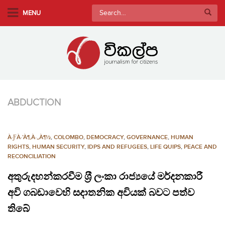
S
Search
MENU
k
for:
i
p
t
o
m
a
ABDUCTION
i
n
c
À·ƑÀ·’À¶‚À·„À¶½
,
COLOMBO
,
DEMOCRACY
,
GOVERNANCE
,
HUMAN
o
RIGHTS
,
HUMAN SECURITY
,
IDPS AND REFUGEES
,
LIFE QUIPS
,
PEACE AND
n
RECONCILIATION
t
අතුරුදහන්කරවීම ශ‍්‍රී ලංකා රාජ්‍යයේ මර්දනකාරී
e
අවි ගබඩාවෙහි සදාතනික අවියක් බවට පත්ව
n
t
තිබේ