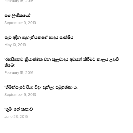
February 15, 2016
සම ලිංගිකයෝ
September 9, 2013
පෑඩ් අඳින ගැහැනියකගේ හෘදය සාක්ෂිය
May 10, 2019
‘රහසිගතව ක්‍රියාත්මක වන කුලවාදය අවසන් කිරීමට කාලය උදාවී
තිබේ.’
February 15, 2016
‘හිමින්සැරේ පියා විදා‘ සුනිලා සමුගත්තා ය.
September 9, 2013
‘භූමි’ ගේ කතාව
June 23, 2016