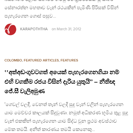
සේනාරත්න මහතාව වෑන් රථයකින් පැමිණි පිරිසක් විසින්
පැහැරගෙන ගොස් පසුව…
KARAPOTHTHA
on
March 31, 2012
COLOMBO
,
FEATURED ARTICLES
,
FEATURES
‛‛අත්අඩංගුවටගත් අයෙක් පැහැරගෙනගියා නම්
එහි වගකීම රජය විසින් දැරිය යුතුයි’’ – නීතිඥ
ජේ.සී වැලිඅමුණ
‛ගෙවල් වලදී, වෙනත් තැන් වලදි සුදු වෑන් වලින් පැහැරගෙන
යාම මෙච්චර කාලයක් සිදුවුණා. නමුත් අධිකරණ භූමිය තුළ සුදු
වෑන් එකකින් පැහැරගෙන යාම සිද්ධ වුන ප්‍රථම අවස්ථාව
මේක තමයි. අනිත් කාරණය තමයි කෙනෙකු…