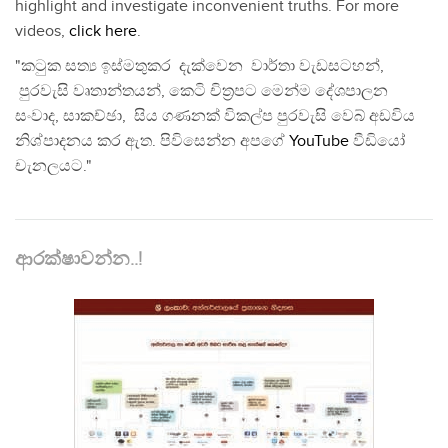
highlight and investigate inconvenient truths. For more
videos,
click here
.
"කටුක සත්‍ය ඉස්මතුකර දැක්වෙන වාර්තා වැඩසටහන්,
පුරවැසි වෘතාන්තයන්, කෙටි චිත්‍රපට මෙන්ම දේශපාලන
සංවාද, සාකච්ඡා, සිය ගණනක් විකල්ප පුරවැසි වෙබ් අඩවිය
නිශ්පාදනය කර ඇත. පිවිසෙන්න අපගේ
YouTube
වීඩියෝ
චැනලයට."
ආරක්ෂාවන්න..!