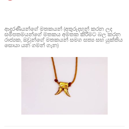
ආදරණීයන්ගේ මතකයන් (අතුරුදහන් කරන ලද
සමීපතමයන්ගේ මතකය අමතක කිරීමට බල කරන
රාජ්‍යක, ඔවුන්ගේ මතකයන් සමග සත්‍ය සහ යුක්තිය
සොයා යන ගමන් ගැන)