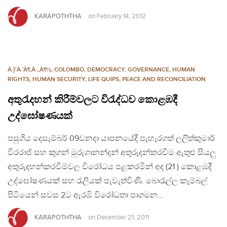
KARAPOTHTHA
on
February 14, 2012
À·ƑÀ·’À¶‚À·„À¶½
,
COLOMBO
,
DEMOCRACY
,
GOVERNANCE
,
HUMAN
RIGHTS
,
HUMAN SECURITY
,
LIFE QUIPS
,
PEACE AND RECONCILIATION
අතුරැදහන් කිරීම්වලට විරැද්ධව කොළඹදී
උද්ඝෝෂණයක්
පසුගිය දෙසැම්බර් 09වනදා යාපනයේදී පැහැරගත් ලලිත්කුමාර්
වීරරාජ් සහ කුගන් මුරුගානන්දන් අතුරුදන්කරවීම ඇතුළු සියලු
අතුරුදහන්කරවීම්වල විරෝධය පළකරමින් අද (21 ) කොළඹදී
උද්ඝෝෂණයක් සහ රැලියක් පැවැත්විණි. බොරැල්ල කැම්බල්
පිටියෙන් සවස 2ට ඇරඹි විරෝධතා පාගමන…
KARAPOTHTHA
on
December 21, 2011