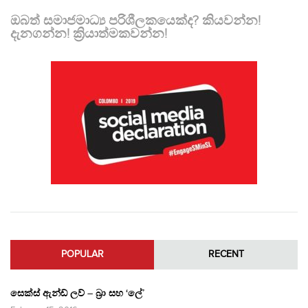
ඔබත් සමාජමාධ්‍ය පරිශීලකයෙක්ද? කියවන්න!
දැනගන්න! ක්‍රියාත්මකවන්න!
POPULAR
RECENT
සෙක්ස් ඇන්ඩ් ලව් – බ්‍රා සහ ‘ලේ’