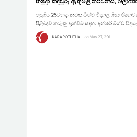
හමුදා කඳවුරු ඇතුළෙ තර්ජනය, බලහත
පසුගිය 25වනදා නවක විශ්ව විද්‍යාල ශිෂ්‍ය ශිෂ්‍
පිළිබදව කරුණු දැක්වීම සඳහා අන්තර් විශ්ව විද්‍ය
KARAPOTHTHA
on
May 27, 2011