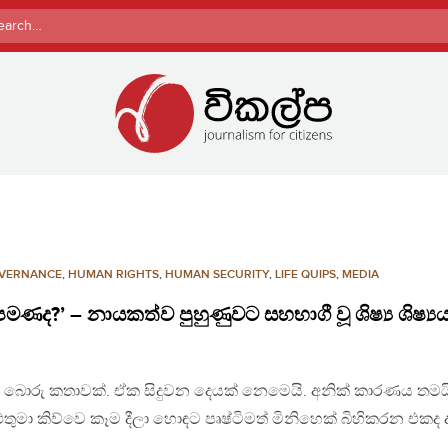
rch
VERNANCE
,
HUMAN RIGHTS
,
HUMAN SECURITY
,
LIFE QUIPS
,
MEDIA
මණද?’ – නායකත්ව පුහුණුවට සහභාගී වූ ශිෂ්‍ය ශිෂ්‍
ක බොරු කතාවක්. ඒක සිදුවන දෙයක් නෙමෙයි. අනික් කාරණය තමය
එතුමා කිව්වෙ කෑම දීලා හොඳට පෘෂ්ටිමත් මිනිහෙක් බිහිකරන එකද