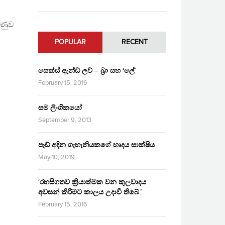
ුණුව
POPULAR
RECENT
සෙක්ස් ඇන්ඩ් ලව් – බ්‍රා සහ ‘ලේ’
February 15, 2016
සම ලිංගිකයෝ
September 9, 2013
පෑඩ් අඳින ගැහැනියකගේ හෘදය සාක්ෂිය
May 10, 2019
‘රහසිගතව ක්‍රියාත්මක වන කුලවාදය
අවසන් කිරීමට කාලය උදාවී තිබේ.’
February 15, 2016