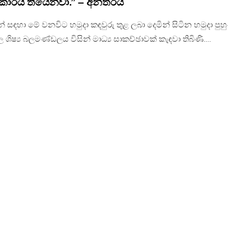
්කාරය තියෙනවා.” – අන්තරය
යාවන් සඳහා මේ වනවිට හමුදා කඳවුරු තුළ ලබා දෙමින් සිටින හමුදා පුහ
ාල ශිෂ්‍ය බලමණ්ඩලය විසින් මාධ්‍ය සාකච්ඡාවක් කැඳවා තිබිණි….