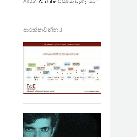
අපගේ
YouTube
වීඩියෝ චැනලයට."
ආරක්ෂාවන්න..!