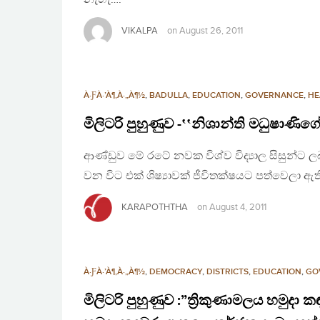
VIKALPA
on
August 26, 2011
À·ƑÀ·’À¶‚À·„À¶½
,
BADULLA
,
EDUCATION
,
GOVERNANCE
,
HE
මිලිටරි පුහුණුව -‛‛නිශාන්ති මධුෂාණ
ආණ්ඩුව මේ රටේ නවක විශ්ව විද්‍යාල සිසුන්ට ලබ
වන විට එක් ශිෂ්‍යාවක් ජීවිතක්ෂයට පත්වෙලා ඇ
KARAPOTHTHA
on
August 4, 2011
À·ƑÀ·’À¶‚À·„À¶½
,
DEMOCRACY
,
DISTRICTS
,
EDUCATION
,
GO
මිලිටරි පුහුණුව :”ත්‍රිකුණාමලය හමුදා