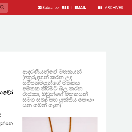
Subscribe:
RSS
|
EMAIL
ARCHIVES
ආදරණීයන්ගේ මතකයන්
(අතුරුදහන් කරන ලද
සමීපතමයන්ගේ මතකය
අමතක කිරීමට බල කරන
යයාවෝ
රාජ්‍යක, ඔවුන්ගේ මතකයන්
සමග සත්‍ය සහ යුක්තිය සොයා
යන ගමන් ගැන)
ි
 දන්නෙ