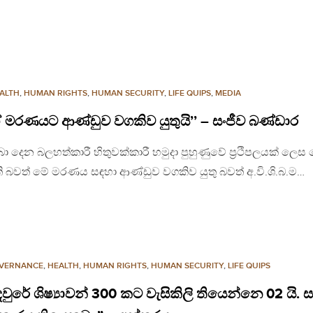
ALTH
,
HUMAN RIGHTS
,
HUMAN SECURITY
,
LIFE QUIPS
,
MEDIA
ිගේ මරණයට ආණ්ඩුව වගකිව යුතුයි’’ – සංජීව බණ්ඩාර
ා දෙන බලහත්කාරී හිතුවක්කාරී හමුදා පුහුණුවේ ප්‍රථිපලයක් ලෙස
ති බවත් මේ මරණය සඳහා ආණ්ඩුව වගකිව යුතු බවත් අ.වි.ශි.බ.ම…
VERNANCE
,
HEALTH
,
HUMAN RIGHTS
,
HUMAN SECURITY
,
LIFE QUIPS
 කඳවුරේ ශිෂ්‍යාවන් 300 කට වැසිකිලි තියෙන්නෙ 02 යි.