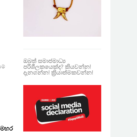
ඔබත් සමාජමාධ්‍ය
පරිශීලකයෙක්ද? කියවන්න!
 මේ
දැනගන්න! ක්‍රියාත්මකවන්න!
 සමහර