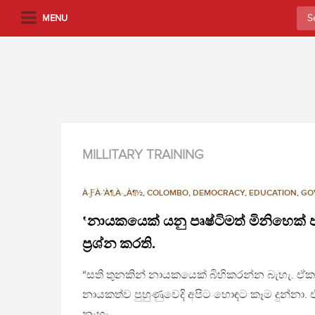
S
Sea
MENU
k
for:
i
p
t
o
m
a
i
MILLITARY TRAINING
n
c
À·ƑÀ·’À¶‚À·„À¶½
,
COLOMBO
,
DEMOCRACY
,
EDUCATION
,
GO
o
n
‛නායකයෙක් යනු පෘෂ්ටිමත් මිනිහෙක් ප
t
ප්‍රශ්න කරති.
e
n
“සති තුනකින් නායකයෙක් බිහිකරන්න බැහැ. ඒ
t
නායකත්ව පුහුණුවෙදි අපිට හොඳට කෑම දුන්නා. 
නැහැ….