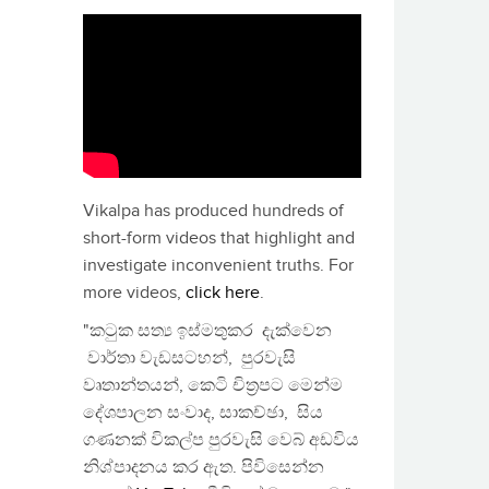
Vikalpa has produced hundreds of
short-form videos that highlight and
investigate inconvenient truths. For
more videos,
click here
.
"කටුක සත්‍ය ඉස්මතුකර දැක්වෙන
වාර්තා වැඩසටහන්, පුරවැසි
වෘතාන්තයන්, කෙටි චිත්‍රපට මෙන්ම
දේශපාලන සංවාද, සාකච්ඡා, සිය
ගණනක් විකල්ප පුරවැසි වෙබ් අඩවිය
නිශ්පාදනය කර ඇත. පිවිසෙන්න