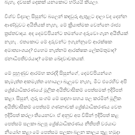
බැහැ. දවසක් දෙකක් යනකොට හරියයි කියලා.
විශ්ව විද්‍යාල සිසුන්ව බලෙන් කඳවුරු ඇතුළට දාලා වද දෙන්න
ආණ්ඩුවට අයිතියක් නැහැ. මේ ක්‍රියාත්මක වෙන්නෙ රාජ්‍ය
ත්‍රස්තවාදය. අද දෙමව්පියන්ට තමන්ගෙ දරුවො ගැන අයිතියක්
නැහැ . එතකොට මේ දරුවන්ට ඉගැන්නුවේ ආරක්ෂක
අමාත්‍යාංශයද? එහෙම නැත්නම් ආරක්ෂක ලේකම්තුමාද?
ජනාධිපතිවරයාද? මේක ඛේදවාචකයක්.
මේ පුහුණුව ආරම්භ කරද්දි සිසුන්ගේ, දෙමව්පියන්ගෙ
කැමැත්ත අකමැත්ත හොයලා බැලුවෙ නැහැ. මීට එරෙහිව අපි
ශ්‍රේෂ්ඨාධිකරණයේ මූලික අයිතිවාසිකම් පෙත්සමක් ඉදිරිපත්
කළා. සිසුන්, ගුරු සංගම් මේ සඳහා සහය පල කරමින් මූලික
අයිතිවාසිකම් පෙත්සම් ගණනාවක් ශ්‍රේෂ්ඨාධිකරණය වෙත
ඉදිරිපත් කරලා තියෙනවා. ඒ අනුව අප විසින් ඉදිරිපත් කළ
පෙත්සම් සලකා බලපු ශ්‍රේෂ්ඨාධිකරණය නීතිපති වරයාට
නියෝග කළා මේ පෙත්සම සලකා බලන කාලය තුළ හමුදා