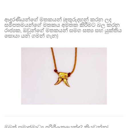
ආදරණීයන්ගේ මතකයන් (අතුරුදහන් කරන ලද
සමීපතමයන්ගේ මතකය අමතක කිරීමට බල කරන
රාජ්‍යක, ඔවුන්ගේ මතකයන් සමග සත්‍ය සහ යුක්තිය
සොයා යන ගමන් ගැන)
ඔබත් සමාජමාධ්‍ය පරිශීලකයෙක්ද? කියවන්න!