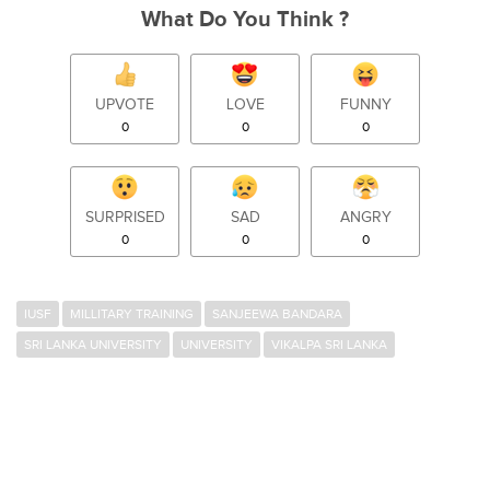
What Do You Think ?
UPVOTE
LOVE
FUNNY
0
0
0
SURPRISED
SAD
ANGRY
0
0
0
IUSF
MILLITARY TRAINING
SANJEEWA BANDARA
SRI LANKA UNIVERSITY
UNIVERSITY
VIKALPA SRI LANKA