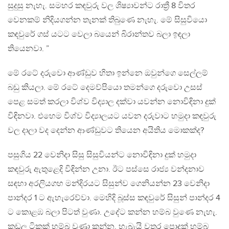
සුදුසු නැහැ. සමහර කඳවුරු වල ශිෂ්‍යාවන්ට රාත්‍රී 8 විතර
වෙනකම් නිදියගන්න තැනක් තිබුණෙ නැහැ. මේ සිසුවියො
කඳවුරේ ගස් යටට වෙලා බයෙන් බිරාන්තව බලා ඉඳලා
තියෙනවා. ”
මේ රටේ දරුවො ආණ්ඩුව හිතා ඉන්නෙ ඔවුන්ගෙ සෙල්ලම්
බඩු කියලා. මේ රටේ දෙමව්පියො තමන්ගෙ දරුවො උසස්
පෙළ සමත් කරලා විශ්ව විද්‍යාල දක්වා යවන්න නොවිඳිනා දුක්
විඳිනවා. එහෙම විශ්ව විද්‍යාලයට යවන දරුවාට හමුදා කඳවුරු
වල දාලා වද දෙන්න ආණ්ඩුවට තියෙන අයිතිය මොකක්ද?
පසුගිය 22 වෙනිදා සිසු සිසුවියන්ට නොවිඳිනා දුක් හමුදා
කඳවුරු ඇතුළෙදි විඳින්න උනා. ඊට පස්සෙ රාජ්‍ය වන්දනාව
සඳහා අරලියගහ මන්දිරයට සිසුන්ව ගෙනියන්න 23 වෙනිදා
පාන්දර 1 ට ඇහැරෙව්වා. මෙහිදි බූස්ස කඳවුරේ සිසුන් පාන්දර 4
ට කොළඹ බලා පිටත් වුණා. උදේට කන්න හම්බ වුණෙ නැහැ.
කඩල ටිකක් හම්බ වුණා කන්න. හැබැයි වතුර පොදක් හම්බ