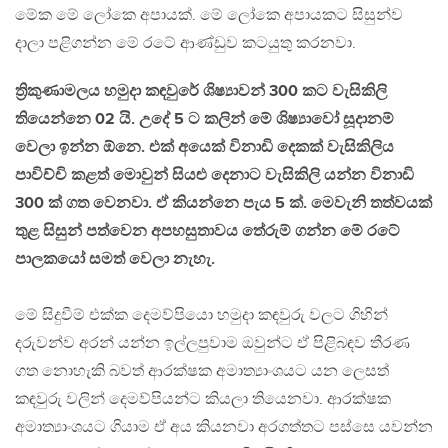
මේක මේ ලෝකෙ අපායක්. මේ ලෝකෙ අපායකට සිසුන්ව
දාලා පළිගන්න මේ රටේ ආණ්ඩුව කටයුතු කරනවා.
ත්‍රිකුණාමලය හමුදා කඳවුරේ ශිෂ්‍යාවන් 300 කට වැසිකිලි
තියෙන්නෙ 02 යි. උදේ 5 ට කලින් මේ ශිෂ්‍යාවෝ සූදානම්
වෙලා ඉන්න ඕනෙ. එක් අයෙක් විනාඩි දෙකක් වැසිකිලිය
පාවිච්චි කළත් මොවුන් සියළු දෙනාට වැසිකිලි යන්න විනාඩි
300 ක් ගත වෙනවා. ඒ කියන්නෙ පැය 5 ක්. මෙවැනි තත්වයක්
තුළ සිසුන් පත්වෙන අපහසුතාවය තේරුම් ගන්න මේ රටේ
පාලකයෝ සමත් වෙලා නැහැ.
මේ සිදුවීම් එක්ක දෙමව්පියො හමුදා කඳවුරු වලට ගිහින්
දරුවන්ව අරන් යන්න ඉල්ලපුවාම ඔවුන්ට ඒ පිළිබඳව තීරණ
ගත නොහැකි බවත් ආරක්ෂක අමාත්‍යාංශයට යන ලෙසත්
කඳවුරු වලින් දෙමව්පියන්ට කියලා තියෙනවා. ආරක්ෂක
අමාත්‍යාංශයට ගියාම ඒ අය කියනවා අරගත්තට පස්සෙ යවන්න