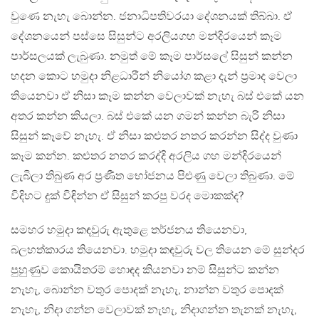
වුණෙ නැහැ බොන්න. ජනාධිපතිවරයා දේශනයක් තිබ්බා. ඒ
දේශනයෙන් පස්සෙ සිසුන්ට අරලියගහ මන්දිරයෙන් කෑම
පාර්සලයක් ලැබුණා. නමුත් මේ කෑම පාර්සලේ සිසුන් කන්න
හදන කොට හමුදා නිළධාරීන් නියෝග කළා දැන් ප්‍රමාද වෙලා
තියෙනවා ඒ නිසා කෑම කන්න වෙලාවක් නැහැ බස් එකේ යන
අතර කන්න කියලා. බස් එකේ යන ගමන් කන්න බැරි නිසා
සිසුන් කෑවේ නැහැ. ඒ නිසා කළුතර නතර කරන්න සිද්ද වුණා
කෑම කන්න. කළුතර නතර කරද්දි අරලිය ගහ මන්දිරයෙන්
ලැබිලා තිබුණ අර ප්‍රණීත භෝජනය පිළුණු වෙලා තිබුණා. මේ
විදිහට දුක් විඳින්න ඒ සිසුන් කරපු වරද මොකක්ද?
සමහර හමුදා කඳවුරු ඇතුළෙ තර්ජනය තියෙනවා,
බලහත්කාරය තියෙනවා. හමුදා කඳවුරු වල තියෙන මේ සුන්දර
පුහුණුව කොයිතරම් හොඳද කියනවා නම් සිසුන්ට කන්න
නැහැ, බොන්න වතුර පොදක් නැහැ, නාන්න වතුර පොදක්
නැහැ, නිදා ගන්න වෙලාවක් නැහැ, නිදාගන්න තැනක් නැහැ,