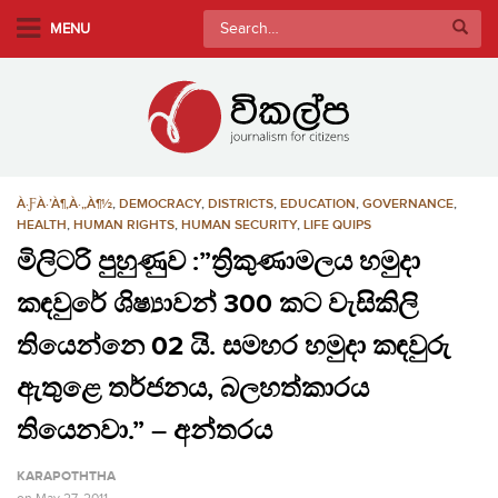
S
Search
MENU
k
for:
i
p
t
o
m
À·ƑÀ·’À¶‚À·„À¶½
,
DEMOCRACY
,
DISTRICTS
,
EDUCATION
,
GOVERNANCE
,
a
HEALTH
,
HUMAN RIGHTS
,
HUMAN SECURITY
,
LIFE QUIPS
i
මිලිටරි පුහුණුව :”ත්‍රිකුණාමලය හමුදා
n
c
කඳවුරේ ශිෂ්‍යාවන් 300 කට වැසිකිලි
o
තියෙන්නෙ 02 යි. සමහර හමුදා කඳවුරු
n
t
ඇතුළෙ තර්ජනය, බලහත්කාරය
e
තියෙනවා.” – අන්තරය
n
t
KARAPOTHTHA