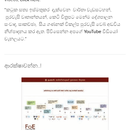
"කටුක සත්‍ය ඉස්මතුකර දැක්වෙන වාර්තා වැඩසටහන්,
පුරවැසි වෘතාන්තයන්, කෙටි චිත්‍රපට මෙන්ම දේශපාලන
සංවාද, සාකච්ඡා, සිය ගණනක් විකල්ප පුරවැසි වෙබ් අඩවිය
නිශ්පාදනය කර ඇත. පිවිසෙන්න අපගේ
YouTube
වීඩියෝ
චැනලයට."
ආරක්ෂාවන්න..!