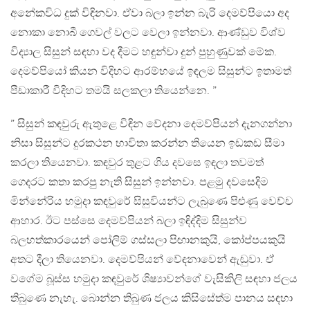
අනේකවිධ දුක් විඳිනවා. ඒවා බලා ඉන්න බැරි දෙමව්පියො අද
නොකා නොබී ගෙවල් වලට වෙලා ඉන්නවා. ආණ්ඩුව විශ්ව
විද්‍යාල සිසුන් සඳහා වද දීමට හඳුන්වා දුන් පුහුණුවක් මේක.
දෙමව්පියෝ කියන විදිහට ආරම්භයේ ඉඳලම සිසුන්ට ඉතාමත්
පීඩාකාරී විදිහට තමයි සලකලා තියෙන්නෙ. ”
” සිසුන් කඳවුරු ඇතුළෙ විඳින වේදනා දෙමව්පියන් දැනගන්නා
නිසා සිසුන්ට දුරකථන භාවිතා කරන්න තියෙන ඉඩකඩ සීමා
කරලා තියෙනවා. කඳවුර තුළට ගිය දවසෙ ඉඳලා තවමත්
ගෙදරට කතා කරපු නැති සිසුන් ඉන්නවා. පළමු දවසෙදිම
මින්නේරිය හමුදා කඳවුරේ සිසුවියන්ට ලැබුණෙ පිළුණු වෙච්ච
ආහාර. ඊට පස්සෙ දෙමව්පියන් බලා ඉඳිද්දිම සිසුන්ව
බලහත්කාරයෙන් පෝලිම් ගස්සලා පිඟානකුයි, කෝප්පයකුයි
අතට දීලා තියෙනවා. දෙමව්පියන් වේඳනාවෙන් ඇඬුවා. ඒ
වගේම බූස්ස හමුදා කඳවුරේ ශිෂ්‍යාවන්ගේ වැසිකිලි සඳහා ජලය
තිබුණෙ නැහැ. බොන්න තිබුණ ජලය කිසිසේත්ම පානය සඳහා