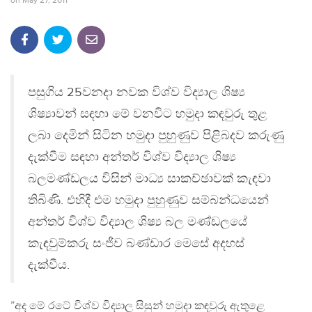
on
May 27, 2011
පසුගිය 25වනදා නවක විශ්ව විද්‍යාල ශිෂ්‍ය
ශිෂ්‍යාවන් සඳහා මේ වනවිට හමුදා කඳවුරු තුළ
ලබා දෙමින් සිටින හමුදා පුහුණුව පිළිබදව කරුණු
දැක්වීම සඳහා අන්තර් විශ්ව විද්‍යාල ශිෂ්‍ය
බලමණ්ඩලය විසින් මාධ්‍ය සාකච්ඡාවක් කැඳවා
තිබිණි. එහිදී එම හමුදා පුහුණුව සම්බන්ධයෙන්
අන්තර් විශ්ව විද්‍යාල ශිෂ්‍ය බල මණ්ඩලයේ
කැඳවුම්කරු සංජීව බණ්ඩාර මෙසේ අදහස්
දැක්වීය.
”අද මේ රටේ විශ්ව විද්‍යාල සිසුන් හමුදා කඳවුරු ඇතුළෙ