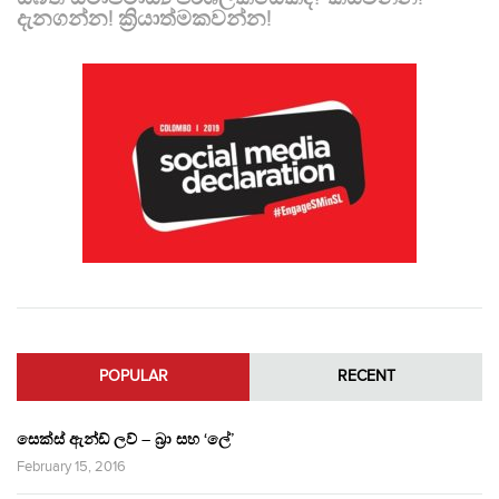
දැනගන්න! ක්‍රියාත්මකවන්න!
POPULAR
RECENT
සෙක්ස් ඇන්ඩ් ලව් – බ්‍රා සහ ‘ලේ’
February 15, 2016