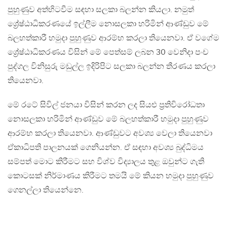
පුහුණුව අත්හිටවීම සඳහා සලකා බලන්න කියලා. නමුත්
ශ්‍රේෂ්ඨාධිකරණයේ ඉල්ලීම නොසලකා හරිමින් ආණ්ඩුව මේ
බලහත්කාරී හමුදා පුහුණුව ආරම්භ කරලා තියෙනවා. ඒ වගේම
ශ්‍රේෂ්ඨාධිකරණය විසින් මේ පෙත්සම් ලබන 30 වෙනිදා පංච
පුද්ගල විනිසුරු මඩුල්ල ඉදිරිපිට සලකා බලන්න තීරණය කරලා
තියෙනවා.
මේ රටේ සිවිල් ජනයා විසින් කරන ලද සියළු ප්‍රතිවිරෝධතා
නොසලකා හරිමින් ආණ්ඩුව මේ බලහත්කාරී හමුදා පුහුණුව
ආරම්භ කරලා තියෙනවා. ආණ්ඩුවට අවශ්‍ය වෙලා තියෙනවා
ඒකාධිපති පාලනයක් ගෙනියන්න. ඒ සඳහා අවශ්‍ය බුද්ධිමය
සම්පත් මොට කිරීමට සහ විශ්ව විද්‍යාලය තුළ ඔවුන්ට ගැති
කොටසක් නිර්මාණය කිරීමට තමයි මේ කියන හමුදා පුහුණුව
ගෙනල්ලා තියෙන්නෙ.