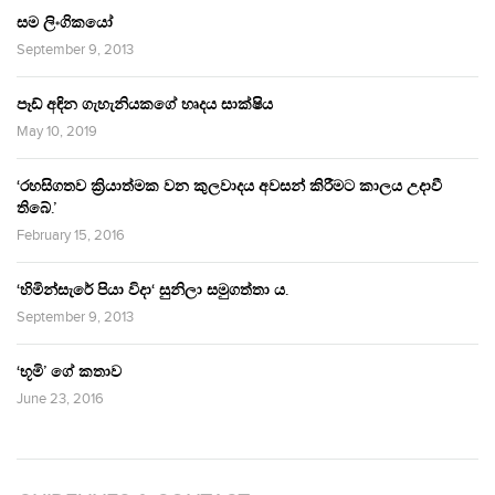
සම ලිංගිකයෝ
September 9, 2013
පෑඩ් අඳින ගැහැනියකගේ හෘදය සාක්ෂිය
May 10, 2019
‘රහසිගතව ක්‍රියාත්මක වන කුලවාදය අවසන් කිරීමට කාලය උදාවී
තිබේ.’
February 15, 2016
‘හිමින්සැරේ පියා විදා‘ සුනිලා සමුගත්තා ය.
September 9, 2013
‘භූමි’ ගේ කතාව
June 23, 2016