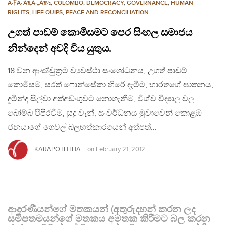
À·ƑÀ·’À¶‚À·„À¶½
,
COLOMBO
,
DEMOCRACY
,
GOVERNANCE
,
HUMAN
RIGHTS
,
LIFE QUIPS
,
PEACE AND RECONCILIATION
උගත් පාඩම් කොමිසමට පෙර සිංහල සමාජය
නින්දෙන් අවදි විය යුතුය.
18 වන ආණ්ඩුක්‍රම ව්‍යවස්ථා සංශෝධනය, උගත් පාඩම්
කොමිසම, සරත් ෆොන්සේකා හිරේ දැමීම, භාරතගේ ඝාතනය,
දුමින්ද සිල්වා අත්අඩංගුවට නොගැනීම, විශ්ව විද්‍යාල වල
බෝම්බ පිපිරවීම, සුදු වෑන්, සංවර්ධනය මුවාවෙන් කොළඹ
ජනයාගේ ගෙවල් බලහත්කාරයෙන් අත්පත්…
KARAPOTHTHA
on
February 21, 2012
ආදරණීයන්ගේ මතකයන් (අතුරුදහන් කරන ලද
සමීපතමයන්ගේ මතකය අමතක කිරීමට බල කරන