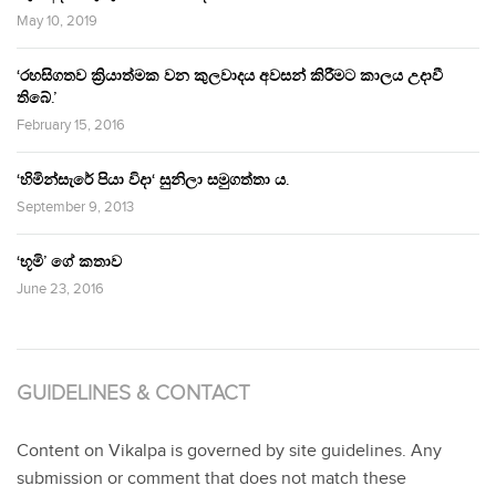
May 10, 2019
‘රහසිගතව ක්‍රියාත්මක වන කුලවාදය අවසන් කිරීමට කාලය උදාවී
තිබේ.’
February 15, 2016
‘හිමින්සැරේ පියා විදා‘ සුනිලා සමුගත්තා ය.
September 9, 2013
‘භූමි’ ගේ කතාව
June 23, 2016
GUIDELINES & CONTACT
Content on Vikalpa is governed by site guidelines. Any
submission or comment that does not match these