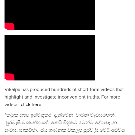
Vikalpa has produced hundreds of short-form videos that
highlight and investigate inconvenient truths. For more
videos,
click here
.
"කටුක සත්‍ය ඉස්මතුකර දැක්වෙන වාර්තා වැඩසටහන්,
පුරවැසි වෘතාන්තයන්, කෙටි චිත්‍රපට මෙන්ම දේශපාලන
සංවාද, සාකච්ඡා, සිය ගණනක් විකල්ප පුරවැසි වෙබ් අඩවිය