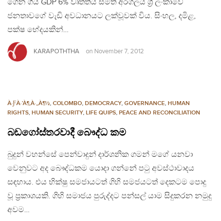
ගෙන ගිය GDP 6% වෘත්තීය සමිති අරගලය ශ‍්‍රී ලංකාවේ
ජනතාවගේ වැඩි අවධානයට ලක්වූවක් විය. සිංහල, දමිළ,
පක්ෂ භේදයකින්…
KARAPOTHTHA
on
November 7, 2012
À·ƑÀ·’À¶‚À·„À¶½
,
COLOMBO
,
DEMOCRACY
,
GOVERNANCE
,
HUMAN
RIGHTS
,
HUMAN SECURITY
,
LIFE QUIPS
,
PEACE AND RECONCILIATION
බඩගෝස්තරවාදී බෞද්ධ කම
බුදුන් වහන්සේ පෙන්වාදුන් දාර්ශනික ගමන් මගේ යනවා
වෙනුවට අද බෞද්ධකම යොදා ගන්නේ පටු අවස්ථාවාදය
සඳහාය. එය භික්ෂු සමජායටත් ගිහි සමජයටත් දෙකටම පොදු
වූ ප‍්‍රකාශයකි. ගිහි සමාජය පුරුද්දට පන්සල් යාම සිදුකරන නමුදු
අවම…