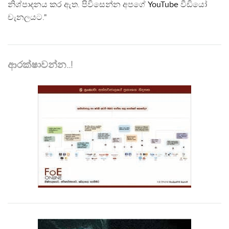
නිශ්පාදනය කර ඇත. පිවිසෙන්න අපගේ
YouTube
වීඩියෝ
චැනලයට."
ආරක්ෂාවන්න..!