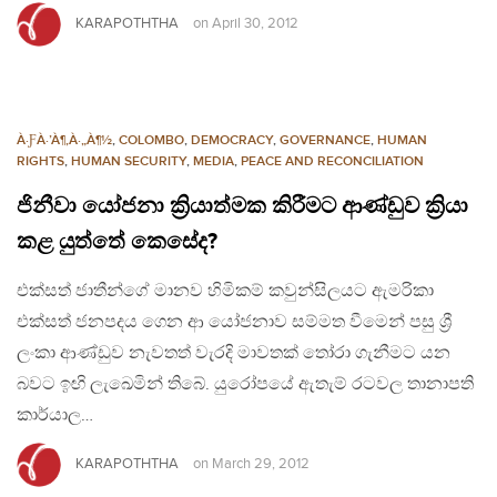
KARAPOTHTHA
on
April 30, 2012
À·ƑÀ·’À¶‚À·„À¶½
,
COLOMBO
,
DEMOCRACY
,
GOVERNANCE
,
HUMAN
RIGHTS
,
HUMAN SECURITY
,
MEDIA
,
PEACE AND RECONCILIATION
ජිනීවා යෝජනා ක්‍රියාත්මක කිරීමට ආණ්ඩුව ක්‍රියා
කළ යුත්තේ කෙසේද?
එක්සත් ජාතීන්ගේ මානව හිමිකම් කවුන්සිලයට ඇමරිකා
එක්සත් ජනපදය ගෙන ආ යෝජනාව සම්මත වීමෙන් පසු ශ්‍රී
ලංකා ආණ්ඩුව නැවතත් වැරදි මාවතක් තෝරා ගැනීමට යන
බවට ඉඟි ලැඛෙමින් තිබේ. යුරෝපයේ ඇතැම් රටවල තානාපති
කාර්යාල…
KARAPOTHTHA
on
March 29, 2012