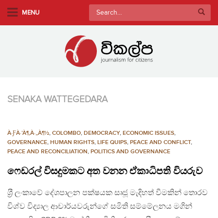
S
Search
MENU
k
for:
i
p
t
o
m
a
SENAKA WATTEGEDARA
i
n
c
À·ƑÀ·’À¶‚À·„À¶½
,
COLOMBO
,
DEMOCRACY
,
ECONOMIC ISSUES
,
o
GOVERNANCE
,
HUMAN RIGHTS
,
LIFE QUIPS
,
PEACE AND CONFLICT
,
n
PEACE AND RECONCILIATION
,
POLITICS AND GOVERNANCE
t
ෆෙඩරල් විසදුමකට අත වනන ඒකාධිපති වියරුව
e
n
ශ‍්‍රී ලංකාවේ දේශපාලන පක්ෂයක සෘජූ මැදිහත් වීමකින් තොරව
t
විශ්ව විද්‍යාල ආචාර්යවරුන්ගේ සමිති සම්මේලනය මගින්