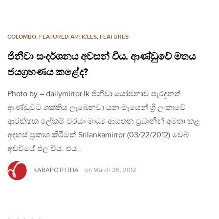
COLOMBO
,
FEATURED ARTICLES
,
FEATURES
ජිනීවා සංදර්ශනය අවසන් විය. ආණ්ඩුවේ මතය
ජයග්‍රහණය කළේද?
Photo by – dailymirror.lk ජිනීවා යෝජනාව පැරදුනත්
ආණ්ඩුවට ශක්තිය ලැඛෙනවා යන මැයෙන් ශ්‍රි ලංකාවේ
ආරක්ෂක ලේකම් වරයා මාධ්‍ය ආයතන ප්‍රධානීන් අමතා කළ
අදහස් ප්‍රකාශ කිරීමක් Srilankamirror (03/22/2012) වෙබ්
අඩවියේ ඵල විය. එය…
KARAPOTHTHA
on
March 26, 2012