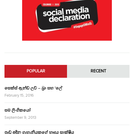
POPULAR
RECENT
සෙක්ස් ඇන්ඩ් ලව් – බ්‍රා සහ ‘ලේ’
February 15, 2016
සම ලිංගිකයෝ
September 9, 2013
පෑඩ් අඳින ගැහැනියකගේ හෘදය සාක්ෂිය