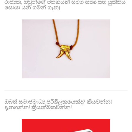
රාජ්‍යක, ඔවුන්ගේ මතකයන් සමග සත්‍ය සහ යුක්තිය
සොයා යන ගමන් ගැන)
ඔබත් සමාජමාධ්‍ය පරිශීලකයෙක්ද? කියවන්න!
දැනගන්න! ක්‍රියාත්මකවන්න!