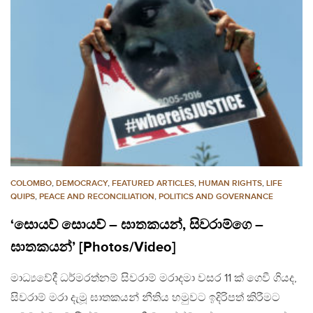
COLOMBO
,
DEMOCRACY
,
FEATURED ARTICLES
,
HUMAN RIGHTS
,
LIFE
QUIPS
,
PEACE AND RECONCILIATION
,
POLITICS AND GOVERNANCE
‘සොයව් සොයව් – ඝාතකයන්, සිවරාම්ගෙ –
ඝාතකයන්’ [Photos/Video]
මාධ්‍යවේදී ධර්මරත්නම් සිවරාම් මරාදමා වසර 11 ක් ගෙවී ගියද,
සිවරාම් මරා දැමූ ඝාතකයන් නීතිය හමුවට ඉදිරිපත් කිරීමට