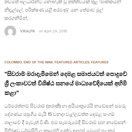
තවමත් බලධාරීන්ට නොහැකි වූ තත්ත්වයක් තුළ ‘ඝාතකයන්
නිදැල්ලේ, පරීක්ෂණ යළි අරඹණු‘ යන තේමාව මුල්
කරගනිමින්,…
VIKALPA
on
April 29, 2016
COLOMBO
,
END OF THE WAR
,
FEATURED ARTICLES
,
FEATURES
”සිවරාම් මරාදැමීමෙන් දෙමළ සමාජයටත් පොදුවේ
ශ්‍රී ලංකාවටත් විශිෂ්ඨ ඝනයේ මාධ්‍යවේදියෙක් අහිමි
කළා”
ධර්මරත්නම් සිවරාම් (තරාකී) හා අයියාතුරෙයි නඩේසන් සමරු
දේශණය පසුගිය මැයි 15 වනදා වැල්ලවත්ත දෙමළ සංගම්
ශාලාවේ දී පැවැත් විණි. එම සැමරුමේදී සිවරාම් සහ නඩේසන්
පිලිබඳව ධර්මසිරි ලංකාපේලි දැක්වූ අදහස් මෙසේ පළකර