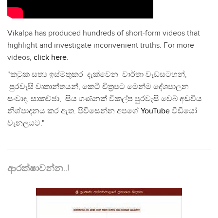
Vikalpa has produced hundreds of short-form videos that
highlight and investigate inconvenient truths. For more
videos,
click here
.
"කටුක සත්‍ය ඉස්මතුකර දැක්වෙන වාර්තා වැඩසටහන්,
පුරවැසි වෘතාන්තයන්, කෙටි චිත්‍රපට මෙන්ම දේශපාලන
සංවාද, සාකච්ඡා, සිය ගණනක් විකල්ප පුරවැසි වෙබ් අඩවිය
නිශ්පාදනය කර ඇත. පිවිසෙන්න අපගේ
YouTube
වීඩියෝ
චැනලයට."
ආරක්ෂාවන්න..!