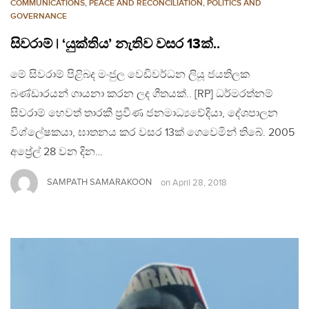
COMMUNICATIONS
,
PEACE AND RECONCILIATION
,
POLITICS AND
GOVERNANCE
සිවරාම් | ‘යුක්තිය’ නැතිව වසර 13ක්..
මේ සිවරාම් පිළිබද මංජුල වෙඩිවර්ධන ලියූ ජයතිලක
බණ්ඩාරයන් ගායනා කරන ලද ගීතයක්.. [RP] ධර්මරත්නම්
සිවරාම් හෙවත් තාරකී ප්‍රවීණ ජනමාධ්‍යවේදියා, දේශපාලන
විශ්ලේෂකයා, ඝාතනය කර වසර 13ක් ගෙවෙමින් තිබේ. 2005
අප්‍රේල් 28 වන දින…
SAMPATH SAMARAKOON
on
April 28, 2018