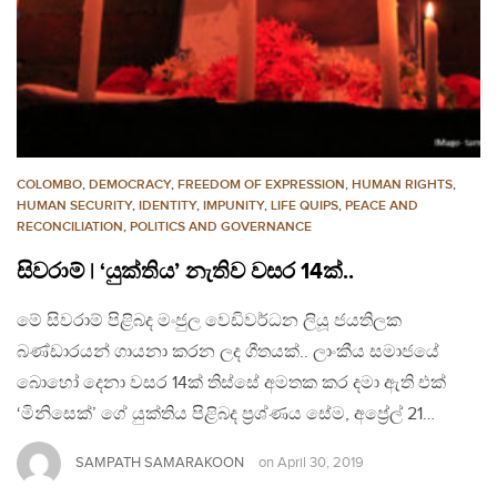
COLOMBO
,
DEMOCRACY
,
FREEDOM OF EXPRESSION
,
HUMAN RIGHTS
,
HUMAN SECURITY
,
IDENTITY
,
IMPUNITY
,
LIFE QUIPS
,
PEACE AND
RECONCILIATION
,
POLITICS AND GOVERNANCE
සිවරාම් | ‘යුක්තිය’ නැතිව වසර 14ක්..
මේ සිවරාම් පිළිබද මංජුල වෙඩිවර්ධන ලියූ ජයතිලක
බණ්ඩාරයන් ගායනා කරන ලද ගීතයක්.. ලාංකීය සමාජයේ
බොහෝ දෙනා වසර 14ක් තිස්සේ අමතක කර දමා ඇති එක්
‘මිනිසෙක්’ ගේ යුක්තිය පිළිබද ප්‍රශ්ණය සේම, අප්‍රේල් 21…
SAMPATH SAMARAKOON
on
April 30, 2019