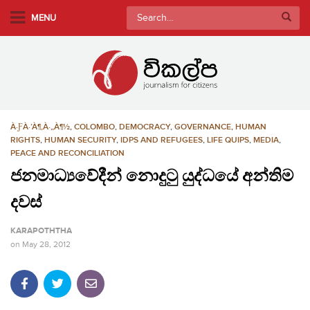
S
Search
MENU
k
for:
i
p
t
o
m
À·ƑÀ·’À¶‚À·„À¶½
,
COLOMBO
,
DEMOCRACY
,
GOVERNANCE
,
HUMAN
a
RIGHTS
,
HUMAN SECURITY
,
IDPS AND REFUGEES
,
LIFE QUIPS
,
MEDIA
,
i
PEACE AND RECONCILIATION
n
ජනමාධ්‍යවේදීන් නොදුටු යුද්ධයේ අන්තිම
c
o
දවස්
n
KARAPOTHTHA
t
on
May 28, 2012
e
n
t