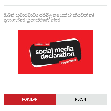
ඔබත් සමාජමාධ්‍ය පරිශීලකයෙක්ද? කියවන්න!
දැනගන්න! ක්‍රියාත්මකවන්න!
POPULAR
RECENT