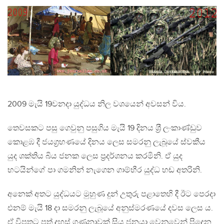
2009 මැයි 19වනදා යුද්ධය නිල වශයෙන් අවසන් විය.
තෙවසකට පසු ගෙවුනු පසුගිය මැයි 19 දිනය ශ‍්‍රී ලංකාණ්ඩුව
කොළඹ දී ජයග‍්‍රහණයේ දිනය ලෙස සමරනු ලැබූයේ ස්වකීය
යුද ශක්තිය බිය ජනක ලෙස ප‍්‍රදර්ශනය කරමිනි. ඒ යුද
භටයින්ගේ පා ගමනින් නැගෙන ගාම්භීර යුද්ධ හඬ අතරිනි.
අනෙක් අතට යුද්ධයට මුහුණ දුන් උතුරු පළාතෙහි දී ඊට පෙරදා
එනම් මැයි 18 දා සමරනු ලැබූයේ අනුස්මරණයේ දවස ලෙස ය.
ඒ විපතට පත් දහස් ගණනාවක් සිය ජනයා වෙනුවෙන් පිදෙන