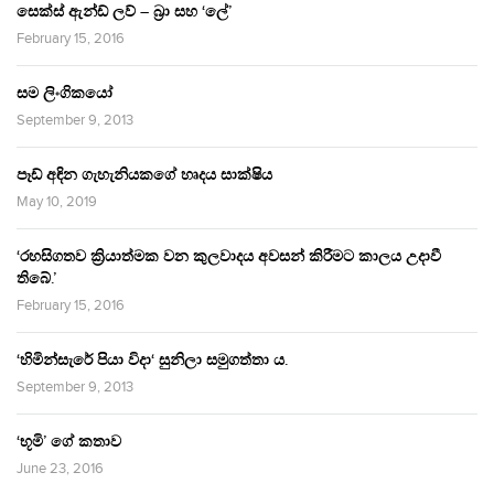
සෙක්ස් ඇන්ඩ් ලව් – බ්‍රා සහ ‘ලේ’
February 15, 2016
සම ලිංගිකයෝ
September 9, 2013
පෑඩ් අඳින ගැහැනියකගේ හෘදය සාක්ෂිය
May 10, 2019
‘රහසිගතව ක්‍රියාත්මක වන කුලවාදය අවසන් කිරීමට කාලය උදාවී
තිබේ.’
February 15, 2016
‘හිමින්සැරේ පියා විදා‘ සුනිලා සමුගත්තා ය.
September 9, 2013
‘භූමි’ ගේ කතාව
June 23, 2016