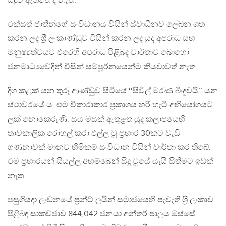
සිදුව ඇත්තේ ද නැත.
එක්සත් ජාතීන්ගේ සංවිධානය විසින් ස්වාධීනව ලේඛන ගත
කරන ලද ශ‍්‍රී ලංකාණ්ඩුව විසින් කරන ලද යුද අපරාධ සහ
මනුෂ්‍යත්වයට එරෙහි අපරාධ පිළිබඳ වාර්තාව බොහෝ
ජනමාධ්‍යවේදීන් විසින් සම්පූර්නයෙන්ම කියවාවත් නැත.
දිග කළක් යන තුරු ආණ්ඩුව සිටියේ ‘‘සිවිල් මරණ බිංදුවයි’’ යන
ස්ථාවරයේ ය. එම විකාරාකාර ප‍්‍රකාශය හරි හැටි අභියෝගයට
ලක් නොකෙරුණි. සය මසක් ඇතුළත යුද කලාපයෙහි
තාවකාලික රෝහල් කරා එල්ල වූ ප‍්‍රහාර 30කට වැඩි
ගණනාවක් මානව හිමිකම් සංවිධාන විසින් වාර්තා කර තිබේ.
එම ප‍්‍රහාරයන් සියල්ල අහම්බෙන් සිදු වූයේ යැයි සිතීමට ඉඩක්
නැත.
පසුගියදා ලංඩනයේ ප්‍රන්ට් ලයින් සමාජයෙහි පැවැති ශ‍්‍රී ලංකාව
පිළිබඳ සාකච්ජාව 844,042 ජනයා අන්තර් ජාලය ඔස්සේ