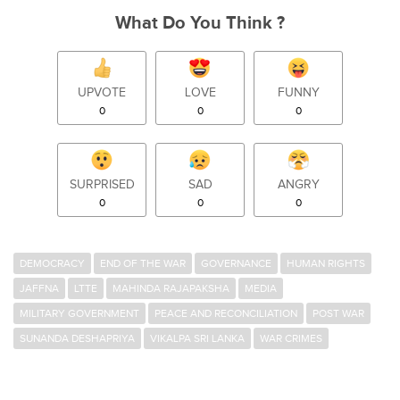
What Do You Think ?
UPVOTE
LOVE
FUNNY
0
0
0
SURPRISED
SAD
ANGRY
0
0
0
DEMOCRACY
END OF THE WAR
GOVERNANCE
HUMAN RIGHTS
JAFFNA
LTTE
MAHINDA RAJAPAKSHA
MEDIA
MILITARY GOVERNMENT
PEACE AND RECONCILIATION
POST WAR
SUNANDA DESHAPRIYA
VIKALPA SRI LANKA
WAR CRIMES