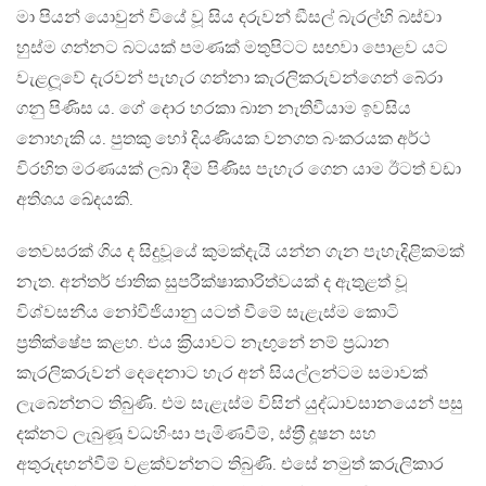
මා පියන් යොවුන් වියේ වූ සිය දරුවන් ඞීසල් බැරල්හි බස්වා
හුස්ම ගන්නට බටයක් පමණක් මතුපිටට සඟවා පොළව යට
වැළලූවේ දැරවන් පැහැර ගන්නා කැරලිකරුවන්ගෙන් බේරා
ගනු පිණිස ය. ගේ දොර හරකා බාන නැතිවීයාම ඉවසිය
නොහැකි ය. පුතකු හෝ දියණියක වනගත බංකරයක අර්ථ
විරහිත මරණයක් ලබා දීම පිණිස පැහැර ගෙන යාම ඊටත් වඩා
අතිශය ඛේදයකි.
තෙවසරක් ගිය ද සිදුවූයේ කුමක්දැයි යන්න ගැන පැහැදිළිකමක්
නැත. අන්තර් ජාතික සුපරීක්ෂාකාරිත්වයක් ද ඇතුළත් වූ
විශ්වසනීය නෝවීජියානු යටත් වීමේ සැළැස්ම කොටි
ප‍්‍රතික්ෂේප කළහ. එය ක‍්‍රියාවට නැඟුනේ නම් ප‍්‍රධාන
කැරලිකරුවන් දෙදෙනාට හැර අන් සියල්ලන්ටම සමාවක්
ලැබෙන්නට තිබුණි. එම සැළැස්ම විසින් යුද්ධාවසානයෙන් පසු
දක්නට ලැබුණූ වධහිංසා පැමිණවීම්, ස්ත‍්‍රී දූෂන සහ
අතුරුදහන්වීම් වළක්වන්නට තිබුණි. එසේ නමුත් කරුලිකාර