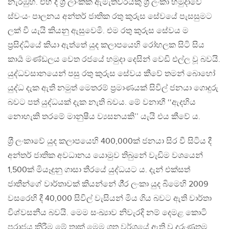
නැරඹුහ. එහි දී ශ‍්‍රී ලාංකික ඇමැතිවරයකු ශ‍්‍රී ලංකා හමුදාවේ
ස්වංයං පාලනය අන්තර් ජාතික රතු කුරුස සේවයේ පැසසුමට
ලක් වී යැයි කියනු ඇසුවෙමි. එම රතු කුරුස සේවය ම
ප‍්‍රසිද්ධියේ කියා ඇත්තේ යුද කලාපයෙහි රෝහලක සිටි සිය
කාර්‍ය මණ්ඩලය වෙත රජයේ හමුදා දෙසින් වෙඩි එල්ල වූ බවයි.
යුද්ධවසානයෙන් පසු රතු කුරුස සේවය කීවේ තමන් බොහෝ
යුද්ධ දැක ඇති නමුත් මෙතරම් ප්‍රමාණයක් සිවිල් ජනයා ගොදුරු
බවට පත් යුද්ධයක් දැක නැති බවය. මේ වනාහී ‘‘ඇදහිය
නොහැකි තරමේ මානුෂීය ව්‍යසනයකි’’ යැයි එය කීවේ ය.
ශ‍්‍රී ලංකාවේ යුද කලාපයෙහි 400,000ක් ජනයා සිර වී සිටිය දී
අන්තර් ජාතික අවධානය යොමුව තිබුනේ වැඩිම වශයෙන්
1,500ක් මියෑදුනු ගාසා තීරයේ යුද්ධයට ය. දැන් එක්සත්
ජාතීන්ගේ වාර්තාවක් කියන්නේ ශී‍්‍ර ලංකා යුද බිමෙහි 2009
වසරෙහි දී 40,000 සිවිල් වැසියන් මිය ගිය බවට ඇති වාර්තා
විශ්වසනීය බවයි. මෙම සංඛ්‍යාව නිවැරදි නම් දෙමළ කොටි
පරාජය කිරීම මේ තාක් මෙම ශත වර්ශයේ ඇති වූ දරුණුතම