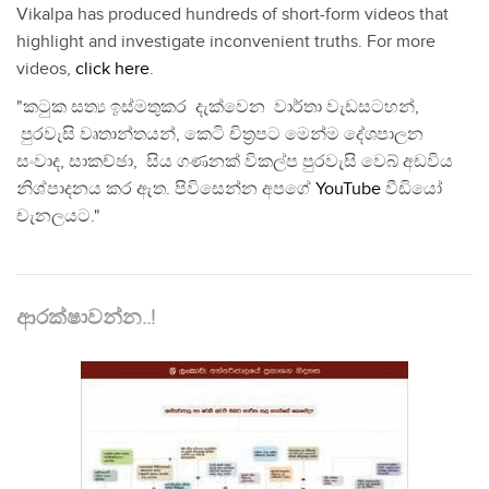
Vikalpa has produced hundreds of short-form videos that
highlight and investigate inconvenient truths. For more
videos,
click here
.
"කටුක සත්‍ය ඉස්මතුකර දැක්වෙන වාර්තා වැඩසටහන්,
පුරවැසි වෘතාන්තයන්, කෙටි චිත්‍රපට මෙන්ම දේශපාලන
සංවාද, සාකච්ඡා, සිය ගණනක් විකල්ප පුරවැසි වෙබ් අඩවිය
නිශ්පාදනය කර ඇත. පිවිසෙන්න අපගේ
YouTube
වීඩියෝ
චැනලයට."
ආරක්ෂාවන්න..!