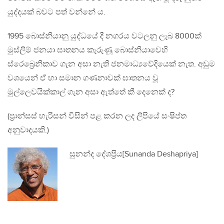
යුද්දයක් බවට පත් වන්නේ ය.
1995 බොස්නියානු යුද්ධයේ දී නගරය වටලනු ලැබ 8000ක්
මුස්ලිම් ජනයා ඝාතනය කැරුණූ බොස්නියාවෙහි
ස්රෙබ්‍රෙනිකාව ගැන අසා නැති ජනමාධ්‍යවේදියෙක් නැත. අඩුම
වශයෙන් ඒ හා සමාන ගණනාවක් ඝාතනය වූ
මුල්ලෙවයික්කාල් ගැන අසා ඇත්තේ කී දෙනෙක් ද?
(ප‍්‍රාන්සස් හැරිසන් විසින් පළ කරන ලද ලිපියේ සංෂිප්ත
අනුවාදයකි.)
සුනන්ද දේශප‍්‍රිය[Sunanda Deshapriya]