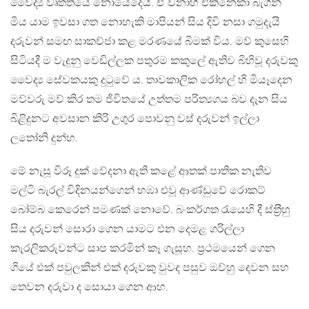
වෛද්‍ය වෘත්තියේ නොයෙදෙයි. ඒ වනාහී එකිනෙකා බැගින්
මිය යාම ඉවසා ගත නොහැකි මාපියන් සිය දිවි නසා ගමුදැයි
දරුවන් සමඟ සාකච්ජා කළ මරණයේ බිමක් විය. මව් කුසෙහි
සිටියදී ම වැදුනු වෙඩිල්ලක පතුරම කකුලේ ඇතිව බිහිවූ දරුවකු
වෛද්‍ය සේවකයකු දුටුවේ ය. තාවකාලික රෝහල් හි මියෑදෙන
මව්වරු මව් කිර තම ජිවිතයේ උත්තම පරිත්‍යගය බව දැන සිය
බිළිදුනට අවසාන කිරි උගුර පොවනු වස් දරුවන් ඉල්ලා
ලතෝනි දුන්හ.
මේ නැසූ විරූ දුක් වේදනා ඇති කළේ ආතක් පාතික නැතිව
මල්ටි බැරල් විදිනයන්ගෙන් හඹා එවූ ආණ්ඩුවේ රොකට්
බෝම්බ කෙරෙන් පමණක් නොවේ. බංකර්ගත රැයෙහි දී ස්ත‍්‍රීහු
සිය දරුවන් සොරා ගෙන යාමට එන දෙමළ ගරිල්ලා
කැරලිකරුවන්ට සාප කරමින් කෑ ගැසූහ. ප‍්‍රථමයෙන් ගෙන
ගියේ එක් පවුලකින් එක් දරුවකු වුවද පසුව ඔව්හු දෙවන සහ
තෙවන දරුවා ද සොයා ගෙන ආහ.