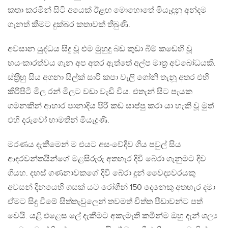
කතා කරමින් සිටි අයෙක් ඊළඟ මොහොතේ මියෑදුනු අන්දම
ගැනත් කීමට දුක්බර කතාවක් තිබුණි.
අවසාන යුද්ධය සිදු වූ එම මුහුදු බඩ කුඩා බිම් කඩෙහි වූ
භයංකාරත්වය ගැන අප අතර ඇත්තේ අල්ප මාත‍්‍ර අවබෝධයකි.
ස්ත‍්‍රීහු සිය අගනා සිල්ක් සාරි කපා වැලි ගෝනි තැනූ අතර එහි
කිරිපිටි මිල රන් මිලට වඩා වැඩි විය. එතැන් සිට පැයක
ගමනකින් ආහාර පානාදිය පිරි කඩ සාප්පු කරා යා හැකි වූ මුත්
එහි දරුවෝ හාමතින් මියැදුණි.
මරණය දැකීමෙන් ම එයට අසංවේදීව ගිය පවුල් සිය
ආදරවන්තයින්ගේ මළසිරුරු අතහැර දිවි බේරා ගැනුමට දිව
ගියහ. දහස් ගණනාවකගේ දිවි බේරා දුන් වෛද්‍යවරයකු
අවසන් දිනයෙහි ගසක් යට රෝගීන් 150 දෙනෙකු අතහැර දමා
ඒමට සිදු වීමේ සිත්තැවුලෙන් තවමත් චිත්ත පීඩාවන්ට පත්
වෙයි. යළි එළෙස ලේ දැකීමට අකැමැති කමින්ම ඔහු දැන් ශල්‍ය