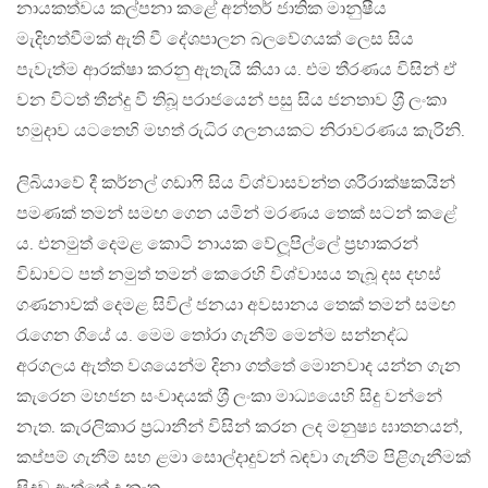
නායකත්වය කල්පනා කළේ අන්තර් ජාතික මානුෂීය
මැදිහත්වීමක් ඇති වී දේශපාලන බලවේගයක් ලෙස සිය
පැවැත්ම ආරක්ෂා කරනු ඇතැයි කියා ය. එම තීරණය විසින් ඒ
වන විටත් තීන්දු වී තිබූ පරාජයෙන් පසු සිය ජනතාව ශ‍්‍රී ලංකා
හමුදාව යටතෙහි මහත් රුධිර ගලනයකට නිරාවරණය කැරිනි.
ලිබියාවේ දී කර්නල් ගඩාෆි සිය විශ්වාසවන්ත ශරීරාක්ෂකයින්
පමණක් තමන් සමඟ ගෙන යමින් මරණය තෙක් සටන් කළේ
ය. එනමුත් දෙමළ කොටි නායක වේලූපිල්ලේ ප‍්‍රභාකරන්
විඩාවට පත් නමුත් තමන් කෙරෙහි විශ්වාසය තැබූ දස දහස්
ගණනාවක් දෙමළ සිවිල් ජනයා අවසානය තෙක් තමන් සමඟ
රැගෙන ගියේ ය. මෙම තෝරා ගැනීම් මෙන්ම සන්නද්ධ
අරගලය ඇත්ත වශයෙන්ම දිනා ගත්තේ මොනවාද යන්න ගැන
කැරෙන මහජන සංවාදයක් ශ‍්‍රී ලංකා මාධ්‍යයෙහි සිදු වන්නේ
නැත. කැරලිකාර ප‍්‍රධානීන් විසින් කරන ලද මනුෂ්‍ය ඝාතනයන්,
කප්පම් ගැනීම් සහ ළමා සොල්දාදුවන් බඳවා ගැනීම් පිළිගැනීමක්