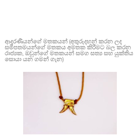
ආදරණීයන්ගේ මතකයන් (අතුරුදහන් කරන ලද
සමීපතමයන්ගේ මතකය අමතක කිරීමට බල කරන
රාජ්‍යක, ඔවුන්ගේ මතකයන් සමග සත්‍ය සහ යුක්තිය
සොයා යන ගමන් ගැන)