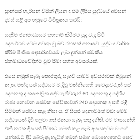
ප‍්‍රාන්සස් හැරිසන් විසින් ලියන ද එම ලිපිය යුද්ධයේ අවසන්
දවස් යළි අප හමුවේ විචිත‍්‍රනය කරයි:
යුදබිම ජනමාධ්‍යයට තහනම් කිරීමට යුද වැද සිටි
දෙපාර්ශවයටම අවශ්‍ය වූ බව රහසක් නොවේ. යුද්ධය වාර්තා
කිරීම පිණිස දෙපාර්ශවයම ලබා දුන්නේ ස්වකීය
ජනමාධ්‍යවේදීන්ට වුව සීමා සහිත අවසරයකි.
එසේ නමුත් සැබෑ තොරතුරු සැගවී යාමට අවස්ථාවක් තිබුනේ
නැත. මන්ද යත් යුද්ධයට මැදිවූ වන්නියෙහි වෛද්‍යවරුන් පස්
දෙනෙකු ද කතෝලික දේවගැතිවරුන් 60 දෙනෙකු ද දේශීය
රාජ්‍ය නොවන සේවක සේවිකාවන් 240 දෙනෙකු ද එහි රුඳී
සිටිමින් සේවය කළ නිසා ය. ඒ සියළු දෙනාටමත් වඩා මෙම
යුද්ධයෙන් දිවි ගලවා ගත් ජනයා සැබැ තතු දනිති. එම මාසයන්හි
එකී නරකාදියෙන් පිටතට ගමන් කළ සෑම අයෙකුටම වාගේ
යන්තමට දිවි බේරුණු හැටිත් තමන් සමඟ මොහොතකට පෙර