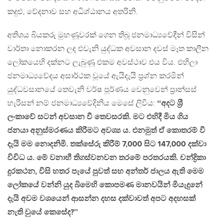
කදුළු, වේදනාව සහ අධිශ්ඨානය අතරිනි.
අතිශය බියකරු මුහණූවරක් ගෙන තිබූ ජනමාධ්‍යවේදීන් විසින්
වාර්තා නොකරන ලද එවැනි යුද්ධක අවසාන දවස් මෑත කාලීන
ලෝකයෙහි දක්නට ලැබුණූ එකම අවස්ථාව එය විය. එහිලා
ජනමාධ්‍යවේදය අසාර්ථක වූයේ ඇයිදැයි ප‍්‍රශ්න කරමින්
යුද්ධවසානයේ තෙවැනි වර්ෂ පූර්ණය වෙනුවෙන් ප‍්‍රාන්සස්
හැරිසන් නම් ජනමාධ්‍යවේදිනිය මෙසේ ලිවීය:
‘‘අදට ශ‍්‍රී
ලංකාවේ සටන් අවසාන වී තෙවසරකි. මට එහිදී මිය ගිය
ජනයා අනුස්මරණය කිරීමට අවශ්‍ය ය. එනමුත් ඒ කොතරම් වී
දැයි මම නොදනිමි. තක්සේරු කිරීම් 7,000 සිට 147,000 දක්වා
විවිධ ය. මේ වනාහී තිගස්වනවන තරමේ පරතරයකි. චන්ද්‍රිකා
දුරකථන, විසි හතර පැයේ පුවත් සහ අන්තර් ජාලය ඇති මෙම
ලෝකයේ වන්නි යුද බිමෙහි කොපමණ මානවයින් මියැදුනේ
දැයි අවම වශයෙන් ආසන්න දහස දක්වාවත් අපට අදහසක්
නැති වුයේ කෙසේද?’’