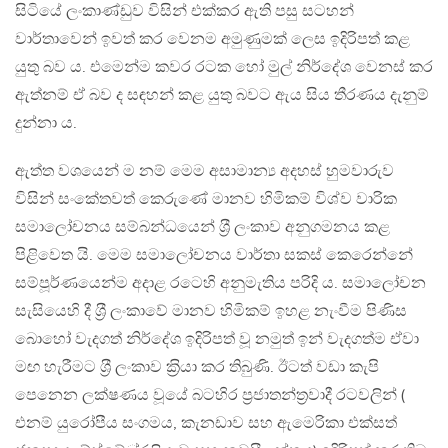
සිටියේ ලංකාණ්ඩුව විසින් එක්කර ඇති පසු සටහන්
වාර්තාවෙන් ඉවත් කර වෙනම අමුණුමක් ලෙස ඉදිරිපත් කළ
යුතු බව ය. එමෙන්ම කවර රටක හෝ මුල් නිර්දේශ වෙනස් කර
ඇත්නම් ඒ බව ද සඳහන් කළ යුතු බවට ඇය සිය තීරණය දැනුම්
දුන්නා ය.
ඇත්ත වශයෙන් ම නම් මෙම අසාමාන්‍ය අදහස් හුමවාරුව
විසින් සංකේතවත් කෙරුණේ මානව හිමිකම් විශ්ව වාරික
සමාලෝචනය සම්බන්ධයෙන් ශ‍්‍රී ලංකාව අනුගමනය කළ
පිළිවෙත යි. මෙම සමාලෝචනය වාර්තා සකස් කෙරෙන්නේ
සම්පූර්ණයෙන්ම අදාළ රටෙහි අනුමැතිය පරිදි ය. සමාලෝචන
සැසියෙහි දී ශ‍්‍රී ලංකාවේ මානව හිමිකම් ඉහළ නැංවීම පිණිස
බොහෝ වැදගත් නිර්දේශ ඉදිරිපත් වූ නමුත් ඉන් වැදගත්ම ඒවා
මඟ හැරීමට ශ‍්‍රී ලංකාව ක‍්‍රියා කර තිබුණි. ඊටත් වඩා කැපි
පෙනෙන ලක්ෂණය වූයේ බටහිර ප‍්‍රජාතන්ත‍්‍රවාදී රටවලින් (
එනම් යුරෝපීය සංගමය, කැනඩාව සහ ඇමෙරිකා එක්සත්