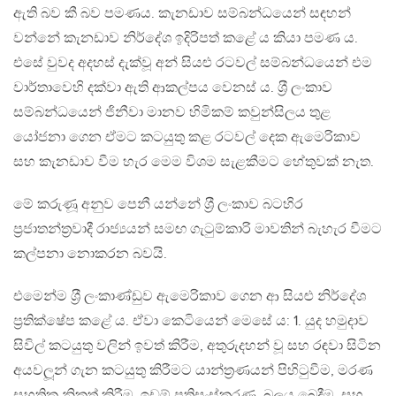
ඇති බව කී බව පමණය. කැනඩාව සම්බන්ධයෙන් සඳහන්
වන්නේ කැනඩාව නිර්දේශ ඉදිරිපත් කළේ ය කියා පමණ ය.
එසේ වුවද අදහස් දැක්වූ අන් සියළු රටවල් සම්බන්ධයෙන් එම
වාර්තාවෙහි දක්වා ඇති ආකල්පය වෙනස් ය. ශ‍්‍රී ලංකාව
සම්බන්ධයෙන් ජිනීවා මානව හිමිකම් කවුන්සිලය තුළ
යෝජනා ගෙන ඒමට කටයුතු කළ රටවල් දෙක ඇමෙරිකාව
සහ කැනඩාව වීම හැර මෙම විශම සැළකීමට හේතුවක් නැත.
මේ කරුණූ අනුව පෙනී යන්නේ ශ‍්‍රී ලංකාව බටහිර
ප‍්‍රජාතන්ත‍්‍රවාදී රාජ්‍යයන් සමඟ ගැටුම්කාරි මාවතින් බැහැර වීමට
කල්පනා නොකරන බවයි.
එමෙන්ම ශ‍්‍රී ලංකාණ්ඩුව ඇමෙරිකාව ගෙන ආ සියළු නිර්දේශ
ප‍්‍රතික්ෂේප කළේ ය. ඒවා කෙටියෙන් මෙසේ ය: 1. යුද හමුදාව
සිවිල් කටයුතු වලින් ඉවත් කිරීම, අතුරුදහන් වූ සහ රඳවා සිටින
අයවලූන් ගැන කටයුතු කිරීමට යාන්ත‍්‍රණයන් පිහිටුවීම, මරණ
සහතික නිකුත් කිරීම, ඉඩම් ප‍්‍රතිසංස්කරණ, බලය බෙදීම, සහ