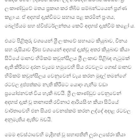
ලංකාණ්ඩුවේ මතය ප‍්‍රකාශ කර තිබීම සම්බන්ධයෙන් ප‍්‍රශ්ණ
කළා ය. ඒ අදහස් දැක්වීමට සහාය පළ කරමින් ප‍්‍රංශය,
බෙල්ජියම සහ ස්විස්ටර්ලන්තය කෙටි අදහස් දැක්වීම් කළෝ ය.
එයට පිළිතුරු වශයෙන් ශ‍්‍රී ලංකාවේ සහායට කියුබාව, චීනය
සහ රුසියාව දීර්ඝ වශයෙන් අදහස් දැක්වූ අතර කියුබාව කියා
සිටියේ මානව හිමිකම් කවුන්සිලය ශ‍්‍රී ලංකාව පිළිබඳ ගැටුමක්
ඇති කිරීමට දරන වෑයම හමුවෙහි සිය රටවලට ගොස් මානව
හිමිකම් කවුන්සිලය වෙනුවෙන් වැය කරන මුදල් තමන්ගේ
රටවල දුප්පත්කම නැති කිරීමට යොදා ගැනීම වඩා
ප‍්‍රයෝජනවත් විය හැකි බවයි. ශ‍්‍රී ලංකාණ්ඩුව වෙනුවෙන්
අදහස් දැක් වූ තානාපති රවිනාථ ආරියසිංහ කියා සිටියේ
වාර්තාවෙහි එන සියළු වෙනස්කම් කරන ලද්දේ අදාළ රටවල
අනුමැතිය ඇතිව බවයි.
මෙම අවස්ථාවෙහි මැදිහත් වූ සභාපතිනි ලූරා ලසේරා කියා