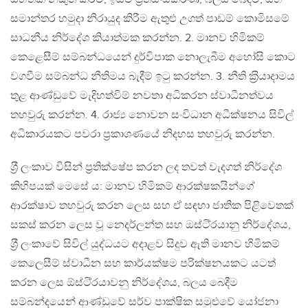
සමාන්තර හමුදා නිරායුද කිරීම ඇතුළු උගත් පාඩම් කොමිසමේ
සාධනීය නිර්දේශ කියාත්මක කරන්න. 2. මානව හිමිකම්
කෙළෙසීම් සම්බන්ධයෙන් දුර්විපාක නොලැබීම අහෝසි කොට
වගවීම සම්බන්ධ නීතිමය බැදීම් ඉටු කරන්න. 3. නීති ක‍්‍රියාදාමය
තුළ ආණ්ඩුවේ මැදිහත්විම් නවතා අධිකරන ස්වාධීනත්වය
තහවුරු කරන්න. 4. රාජ්‍ය නොවන සංවිධාන අධීක්ෂනය සිවිල්
අධිකාරයකට පවරා ප‍්‍රකාශණයේ නිදහස තහවුරු කරන්න.
ශ‍්‍රී ලංකාව විසින් ප‍්‍රතික්ෂේප කරන ලද තවත් වැදගත් නිර්දේශ
කිහිපයක් මෙසේ ය: මානව හිමිකම් ආරක්ෂකයින්ගේ
ආරක්ෂාව තහවුරු කරන ලෙස සහ ඒ සඳහා ජාතික පිළිවෙතක්
සකස් කරන ලෙස වූ නෙදර්ලන්ත සහ ඔස්ටි‍්‍රයානු නිර්දේශය,
ශ‍්‍රී ලංකාවේ සිවිල් යුද්ධයට අදාළව සිදුව ඇති මානව හිමිකම්
කෙලෙසීම් ස්වාධීන සහ කාර්යක්ෂම පරික්ෂනයකට යටත්
කරන ලෙස ඕස්ටි‍්‍රයාවනු නිර්දේශය, බලය බෙදීම
සම්බන්දයෙන් ආණ්ඩුවේ සර්ව පාක්ෂික සමුළුවේ යෝජනා