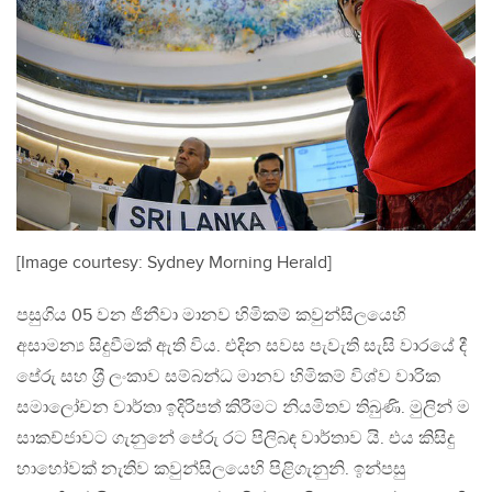
[Image courtesy: Sydney Morning Herald]
පසුගිය 05 වන ජිනීවා මානව හිමිකම් කවුන්සිලයෙහි
අසාමන්‍ය සිදුවීමක් ඇති විය. එදින සවස පැවැති සැසි වාරයේ දී
පේරු සහ ශ‍්‍රී ලංකාව සම්බන්ධ මානව හිමිකම් විශ්ව වාරික
සමාලෝචන වාර්තා ඉදිරිපත් කිරීමට නියමිතව තිබුණි. මුලින් ම
සාකච්ජාවට ගැනුනේ පේරු රට පිලිබඳ වාර්තාව යි. එය කිසිදු
හාහෝවක් නැතිව කවුන්සිලයෙහි පිළිගැනුනි. ඉන්පසු