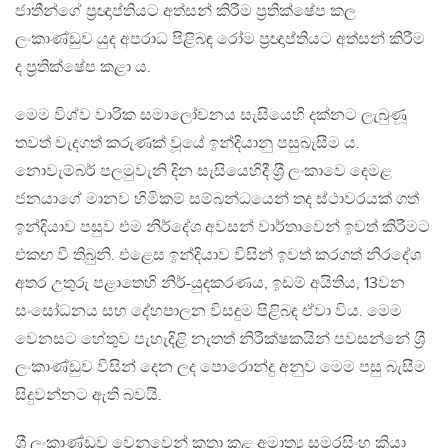
ජාතීන්ගේ ප‍්‍රඥාප්තියට අත්සන් කිරීම ප‍්‍රතික්ෂේප කල
ලංකාණ්ඩුව යුද අපරාධ පිළිබඳ රෝම ප‍්‍රඥාප්තියට අත්සන් කිරීම
ද ප‍්‍රතික්ෂේප කළා ය.
මෙම විශ්ව වාරික සමාලෝචනය සැසියෙහි දක්නට ලැබුණූ
තවත් වැදගත් කරුණක් වූයේ ඉන්දියානු පසුබැසීම ය.
නොවැම්බර් පලමුවැනි දින සැසියෙහිදී ශ‍්‍රී ලංකාවෙ දෙමළ
ජනයාගේ මානව හිමිකම් සම්බන්ධයෙන් තද ස්ථාවරයක් ගත්
ඉන්දියාව පසුව එම නිර්දේශ අවසන් වාර්තාවෙන් ඉවත් කිරීමට
එකඟ වී තිබුනි. එළෙස ඉන්දියාව විසින් ඉවත් කරගත් නිරදේශ
අතර උතුරු පළාතෙහි නිර්-යුදකරණය, ඉඩම් අයිතිය, 13වන
සංසෝධනය සහ දේහපාලන විසඳුම පිළිබඳ ඒවා විය. මෙම
වෙනසට හේතුව පැහැදිළි නැතත් නිරීක්ෂකයින් පවසන්නේ ශ‍්‍රී
ලංකාණ්ඩුව විසින් දෙන ලද පොරොන්දු අනුව මෙම පසු බැසීම
සිදුවන්නට ඇති බවයි.
ශ‍්‍රී ලංකාණ්ඩුව වෙනුවෙන් කතා කළ අමාත්‍ය සමරසිංහ කියා