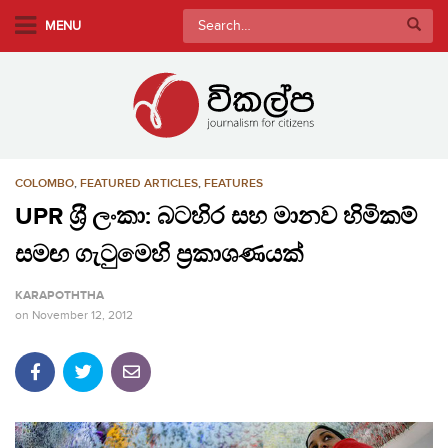
S
Search
MENU
k
for:
i
p
t
o
m
COLOMBO
,
FEATURED ARTICLES
,
FEATURES
a
i
UPR ශ‍්‍රී ලංකා: බටහිර සහ මානව හිමිකම්
n
සමඟ ගැටුමෙහි ප‍්‍රකාශණයක්
c
o
KARAPOTHTHA
n
on
November 12, 2012
t
e
n
t