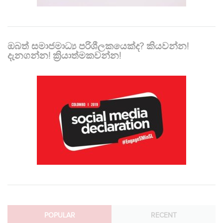
ඔබත් සමාජමාධ්‍ය පරිශීලකයෙක්ද? කියවන්න!
දැනගන්න! ක්‍රියාත්මකවන්න!
POPULAR
RECENT