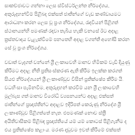
සාකච්ජාවට ගන්නා ලෙස ස්විස්ටර්ලන්ත නිර්දේශය,
අතුරුදහන්වීම් පිළිබද එක්සත් ජාතින්ගේ වැඩ කණ්ඩායමට
ආරාධනා කරන ලෙස වූ ප‍්‍රංශ නිර්දේශය, රැඳවියන් පිළිගත්
ස්ථානයන්හි පමණක් රඳවා තැබිය හැකි වනසේ ඊට අදාළ
ත්‍රස්ත‍වාදය වැළැක්වීමේ පනතෙහි අදාළ වගන්ති අහෝසි කරන
සේ වු ප‍්‍රංශ නිර්දේශය.
වඩාත් වැදගත් වන්නේ ශ‍්‍රී ලංකාවෙහි මානව හිමිකම් වැඩි දියුණු
කිරීමට අදාළ නීති ප‍්‍රතිසංස්කරණ ඇති කිරීම ඉලක්ක කරගත්
සියළු නිර්දේශයන් ශ‍්‍රී ලංකාණ්ඩුව විසින් ප‍්‍රතික්ෂේප කිරීම යි.
වධහිංසා පැමිනවීම, අතුරුදහන් කරවීම් යන ශ‍්‍රී ලංකාවෙහි
මුල්බැස ගත් මානව විරෝධි ව්‍යසනයන්ට අදාළ එක්සත්
ජාතීන්ගේ ප‍්‍රඥාප්තීන්ට අදාළව ඉදිරිපත් කෙරුණූ නිර්දේශ ශ‍්‍රී
ලංකාණ්ඩුව පිළිගත්තේ නැත. එපමණක් නොව ස්ත‍්‍රී
අයිතිවාසිකම් පිළිබඳ ප‍්‍රඥාප්තියේ යම් යම් කොටස් පිළිගැනීම ද
එය ප‍්‍රතික්ෂේප කළා ය. මරණ දඩුවම ඉවත් කිරීමේ එක්සත්