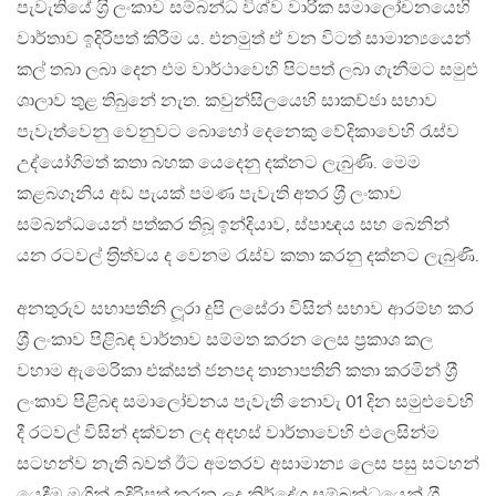
පැවැතියේ ශ‍්‍රි ලංකාව සම්බන්ධ විශ්ව වාරික සමාලෝචනයෙහි
වාර්තාව ඉදිරිපත් කිරීම ය. එනමුත් ඒ වන විටත් සාමාන්‍යයෙන්
කල් තබා ලබා දෙන එම වාර්ථාවෙහි පිටපත් ලබා ගැනීමට සමුළු
ශාලාව තුළ තිබුනේ නැත. කවුන්සිලයෙහි සාකච්ජා සභාව
පැවැත්වෙනු වෙනුවට බොහෝ දෙනෙකු වේදිකාවෙහි රැස්ව
උද්යෝගිමත් කතා බහක යෙදෙනු දක්නට ලැබුණි. මෙම
කළබගෑනිය අඩ පැයක් පමණ පැවැති අතර ශ‍්‍රී ලංකාව
සම්බන්ධයෙන් පත්කර තිබූ ඉන්දියාව, ස්පාඥය සහ බෙනින්
යන රටවල් ත‍්‍රිත්වය ද වෙනම රැස්ව කතා කරනු දක්නට ලැබුණි.
අනතුරුව සභාපතිනි ලූරා දුපි ලසේරා විසින් සභාව ආරම්භ කර
ශ‍්‍රී ලංකාව පිළිබඳ වාර්තාව සම්මත කරන ලෙස ප‍්‍රකාශ කල
වහාම ඇමෙරිකා එක්සත් ජනපද තානාපතිනි කතා කරමින් ශ‍්‍රී
ලංකාව පිළිබඳ සමාලෝචනය පැවැති නොවැ 01 දින සමුළුවෙහි
දී රටවල් විසින් දක්වන ලද අදහස් වාර්තාවෙහි එලෙසින්ම
සටහන්ව නැති බවත් ඊට අමතරව අසාමාන්‍ය ලෙස පසු සටහන්
යෙදීම මගින් ඉදිරිපත් කරන ලද නිර්දේශ සම්බන්ධයෙන් ශ‍්‍රී