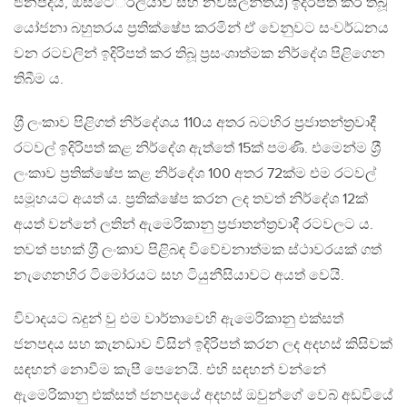
ජනපදය, ඕස්ටේ‍්‍රලියාව සහ නවසීලන්තය) ඉදිරිපත් කර තිබූ
යෝජනා බහුතරය ප‍්‍රතික්ෂේප කරමින් ඒ වෙනුවට සංවර්ධනය
වන රටවලින් ඉදිරිපත් කර තිබූ ප‍්‍රසංශාත්මක නිර්දේශ පිළිගෙන
තිබීම ය.
ශ‍්‍රී ලංකාව පිළිගත් නිර්දේශය 110ය අතර බටහිර ප‍්‍රජාතන්ත‍්‍රවාදී
රටවල් ඉදිරිපත් කළ නිර්දේශ ඇත්තේ 15ක් පමණි. එමෙන්ම ශ‍්‍රී
ලංකාව ප‍්‍රතික්ෂේප කළ නිර්දේශ 100 අතර 72ක්ම එම රටවල්
සමූහයට අයත් ය. ප‍්‍රතික්ෂේප කරන ලද තවත් නිර්දේශ 12ක්
අයත් වන්නේ ලතින් ඇමෙරිකානු ප‍්‍රජාතන්ත‍්‍රවාදී රටවලට ය.
තවත් පහක් ශ‍්‍රී ලංකාව පිළිබඳ විවේචනාත්මක ස්ථාවරයක් ගත්
නැගෙනහිර ටිමෝරයට සහ ටියුනීසියාවට අයත් වෙයි.
විවාදයට බදුන් වු එම වාර්තාවෙහි ඇමෙරිකානු එක්සත්
ජනපදය සහ කැනඩාව විසින් ඉදිරිපත් කරන ලද අදහස් කිසිවක්
සඳහන් නොවීම කැපී පෙනෙයි. එහි සඳහන් වන්නේ
ඇමෙරිකානු එක්සත් ජනපදයේ අදහස් ඔවුන්ගේ වෙබ් අඩවියේ