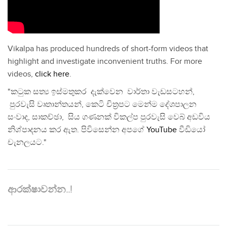
Vikalpa has produced hundreds of short-form videos that
highlight and investigate inconvenient truths. For more
videos,
click here
.
"කටුක සත්‍ය ඉස්මතුකර දැක්වෙන වාර්තා වැඩසටහන්,
පුරවැසි වෘතාන්තයන්, කෙටි චිත්‍රපට මෙන්ම දේශපාලන
සංවාද, සාකච්ඡා, සිය ගණනක් විකල්ප පුරවැසි වෙබ් අඩවිය
නිශ්පාදනය කර ඇත. පිවිසෙන්න අපගේ
YouTube
වීඩියෝ
චැනලයට."
ආරක්ෂාවන්න..!