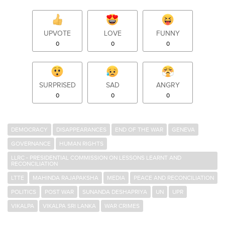
UPVOTE
LOVE
FUNNY
0
0
0
SURPRISED
SAD
ANGRY
0
0
0
DEMOCRACY
DISAPPEARANCES
END OF THE WAR
GENEVA
GOVERNANCE
HUMAN RIGHTS
LLRC - PRESIDENTIAL COMMISSION ON LESSONS LEARNT AND
RECONCILIATION
LTTE
MAHINDA RAJAPAKSHA
MEDIA
PEACE AND RECONCILIATION
POLITICS
POST WAR
SUNANDA DESHAPRIYA
UN
UPR
VIKALPA
VIKALPA SRI LANKA
WAR CRIMES