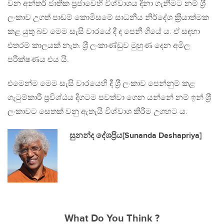
වන අන්තර් ජාතික ප‍්‍රජාවෙහි විශ්වාශය දිනා ගැනීමට නම් ශ‍්‍රී
ලංකාව උගත් පාඩම් කොමිසමේ සාධනීය නිර්දේශ ක‍්‍රියාත්මක
කළ යුතු බව මෙම සැසි වාරයේ දී ද පෙනී ගියේ ය. ඒ සඳහා
එතරම් කාලයක් නැත. ශ‍්‍රී ලංකාණ්ඩුව මුහුණ දෙන අමිල
පරීක්ෂණය එය යි.
එමෙන්ම මෙම සැසි වාරයෙහි දී ශ‍්‍රී ලංකාව පෙන්නුම් කළ
ගැටුම්කාරී ප‍්‍රවිශ්ඨය දිගටම පවත්වා ගෙන යන්නේ නම් ඉන් ශ‍්‍රී
ලංකාවට සෙතක් වනු ඇතැයි විශ්වාශ කිරීම උගහට ය.
සුනන්ද දේශප‍්‍රිය[Sunanda Deshapriya]
What Do You Think ?