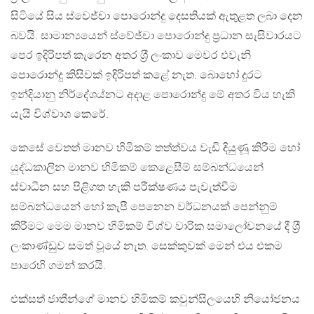
සිටියේ සිය ස්වෙජ්චා පොරොන්දු දෙසතියක් ඇතුළත ලබා දෙන
බවයි. සාමාන්‍යයෙන් ස්වේඡ්චා පොරොන්දු ප‍්‍රධාන සැසිවාරයට
පෙර ඉදිරිපත් කැරෙන අතර ශ‍්‍රී ලංකාව මෙවර එවැනි
පොරොන්දු කිසිවක් ඉදිරිපත් කළේ නැත. බොහෝ දුරට
ඉන්දියානු නිර්දේශය්නට අදාළ පොරොන්දු මේ අතර විය හැකි
යැයි විශ්වාශ කෙරේ.
කෙසේ වෙතත් මානව හිමිකම් තත්ත්වය වැඩි දියුණූ කිරීම හෝ
යුද්ධකාලින මානව හිමිකම් කෙළෙසීම් සම්බන්ධයෙන්
ස්වාධීන සහ පිළිගත හැකි පරීක්ෂණය පැවැත්වීම
සම්බන්ධයෙන් හෝ කැපී පෙනෙන වර්ධනයක් පෙන්නුම්
කිරීමට මෙම මානව හිමිකම් විශ්ව වාරික සමාලෝචනයේ දී ශ‍්‍රී
ලංකාණ්ඩුව සමත් වූයේ නැත. සෙක්කුවක් මෙන් එය එකම
පාරෙහි ගමන් කරයි.
එක්සත් ජාතීන්ගේ මානව හිමිකම් කවුන්සිලයෙහි නියෝජනය