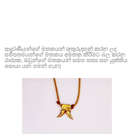
ආදරණීයන්ගේ මතකයන් (අතුරුදහන් කරන ලද
සමීපතමයන්ගේ මතකය අමතක කිරීමට බල කරන
රාජ්‍යක, ඔවුන්ගේ මතකයන් සමග සත්‍ය සහ යුක්තිය
සොයා යන ගමන් ගැන)