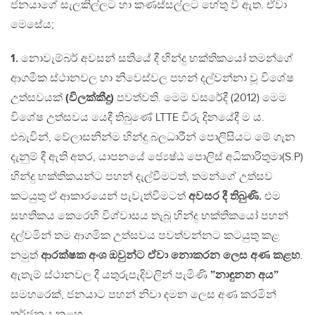
ජනයාගේ සැලකිල්ලට හා කණස්සල්ලට හේතු වී ඇත. ඒවා
මෙසේය;
1.
නොවැම්බර් අවසන් සතියේ දී හින්දු භක්තිකයෝ තමන්ගේ
ආගමීක ස්ථානවල හා නිවෙස්වල පහන් දල්වන්නා වූ විශේෂ
උත්සවයක්
(විලක්කීදු)
පවත්වති. මෙම වසරේදී (2012) මෙම
විශේෂ උත්සවය යෙදී තිබුණේ LTTE විරු දිනයේදී ම ය.
එබැවින්, වේලාසනින්ම හින්දු බලධාරීන් පොලිසියට මේ ගැන
දැනුම් දී ඇති අතර, යාපනයේ ජ්‍යෙෂ්ඨ පොලිස් අධිකාරිතුමා(S.P)
හින්දු භක්තිකයන්ට පහන් දැල්වීමටත්, තමන්ගේ උත්සව
කටයුතු ඒ ආකාරයෙන් පැවැත්වීමටත්
අවසර දී තිබුණි.
එම
සහතිකය කෙරෙහි විශ්වාසය තැබූ හින්දු භක්තිකයෝ පහන්
දල්වමින් තම ආගමික උත්සවය පවත්වන්නට කටයුතු කළ
නමුත්
ආරක්ෂක අංශ ඔවුන්ට ඒවා නොකරන ලෙස අණ කළහ
.
ඇතැම් ස්ථානවල දී යතුරුපැදිවලින් පැමිණි
”නාඳුනන අය”
සමහරෙක්, ජනයාට පහන් නිවා දමන ලෙස අණ කරමින්
තර්ජනය කළහ.