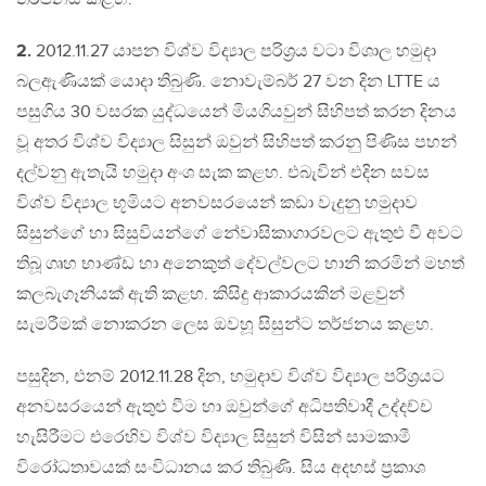
2.
2012.11.27 යාපන විශ්ව විද්‍යාල පරිශ‍්‍රය වටා විශාල හමුදා
බලඇණියක් යොදා තිබුණි. නොවැම්බර් 27 වන දින LTTE ය
පසුගිය 30 වසරක යුද්ධයෙන් මියගියවුන් සිහිපත් කරන දිනය
වූ අතර විශ්ව විද්‍යාල සිසුන් ඔවුන් සිහිපත් කරනු පිණිස පහන්
දල්වනු ඇතැයි හමුදා අංශ සැක කළහ. එබැවින් එදින සවස
විශ්ව විද්‍යාල භූමියට අනවසරයෙන් කඩා වැදුනු හමුදාව
සිසුන්ගේ හා සිසුවියන්ගේ නේවාසිකාගාරවලට ඇතුළු වී අවට
තිබූ ගෘහ භාණ්ඩ හා අනෙකුත් දේවල්වලට හානි කරමින් මහත්
කලබැගෑනියක් ඇති කළහ. කිසිදු ආකාරයකින් මළවුන්
සැමරීමක් නොකරන ලෙස ඔවහූ සිසුන්ට තර්ජනය කළහ.
පසුදින, එනම් 2012.11.28 දින, හමුදාව විශ්ව විද්‍යාල පරිශ‍්‍රයට
අනවසරයෙන් ඇතුළු වීම හා ඔවුන්ගේ අධිපතිවාදී උද්දච්ච
හැසිරීමට එරෙහිව විශ්ව විද්‍යාල සිසුන් විසින් සාමකාමී
විරෝධතාවයක් සංවිධානය කර තිබුණි. සිය අදහස් ප‍්‍රකාශ