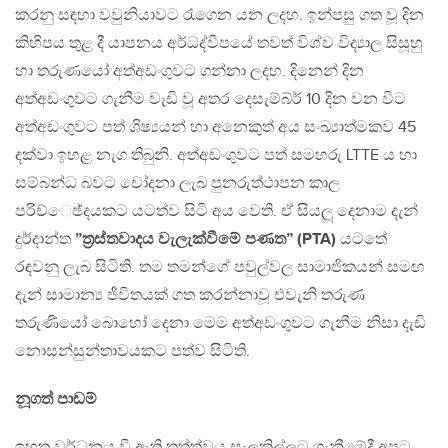
කරනු සඳහා වවුනියාවට රැගෙන යන ලදහ. ඉන්පසු ගත වූ දින
කිහිපය තුළ දී යාපනය අර්ධද්වීපයේ තවත් විශ්ව විද්‍යාල සිසූහු
හා තරුණයෝ අත්අඩංගුවට ගන්නා ලදහ. දිනෙන් දින
අත්අඩංගුවට ගැනීම වැඩි වූ අතර දෙසැම්බ්ර් 10 දින වන විට
අත්අඩංගුවට පත් ශිෂ්‍යයන් හා අනෙකුත් අය සංඛ්‍යාත්මකව 45
දක්වා ඉහළ නැග තිබුනි. අත්අඩංගුවට පත් සමහරු LTTE ය හා
සම්බන්ධ බවට චෝදනා ලැබ පුනරුත්ථාපන කාල
පරිච්ෙඡ්දයකට යටත්ව සිටි අය වෙති. ඒ සියලූ දෙනාම දැන්
දුර්දාන්ත
”ත‍්‍රස්තවාදය වැලැක්වීමේ පණත” (PTA)
යටතේ
රඳවනු ලැබ සිටිති. තම තමන්ගේ පවුල්වල සාමාජිකයන් සමඟ
දැන් සාමාන්‍ය ජීවිතයක් ගත කරන්නාවූ එවැනි තරුණ
තරුණියෝ බොහෝ දෙනා මෙම අත්අඩංගුවට ගැනීම නිසා දැඩි
නොසන්සුන්තාවයකට පත්ව සිටිති.
නූගත් පාඩම්
ඉහත වර්ධනය වී ඇති තත්ත්වය සැලකිල්ලට ගැනීමේදී අපට