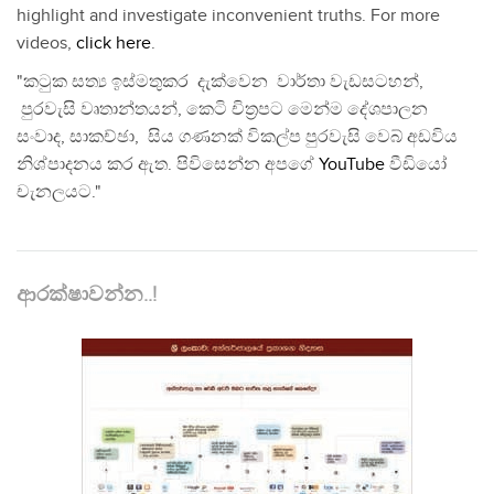
highlight and investigate inconvenient truths. For more
videos,
click here
.
"කටුක සත්‍ය ඉස්මතුකර දැක්වෙන වාර්තා වැඩසටහන්,
පුරවැසි වෘතාන්තයන්, කෙටි චිත්‍රපට මෙන්ම දේශපාලන
සංවාද, සාකච්ඡා, සිය ගණනක් විකල්ප පුරවැසි වෙබ් අඩවිය
නිශ්පාදනය කර ඇත. පිවිසෙන්න අපගේ
YouTube
වීඩියෝ
චැනලයට."
ආරක්ෂාවන්න..!