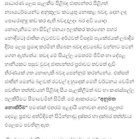
සාධාරණ ලෙස සැලකීම පිළිබඳ ජාත්‍යන්තර පිළිගත්
න්‍යායධර්මයන්ට අනුකූලව කටයුතු නොකළ බවද, දෙන ලද
පොරොනුදු කඩ කර ඇති බවද,(උදා. බර අවි යොදා
නොගැනීමට හා සිවිල් ජනයා ඉලක්කර කරගෙන පහර
නොදීමට) ජාතික ගැටළුවට අර්ථවත් විසඳුම් පැකේජයක් ලබාදීම
දීර්ඝ ලෙස ප‍්‍රමාද කරමින් තිබෙන බවද අවබෝධ වන්නට පටන්
ගෙන ඇත්තේය. තවද මේ සියල්ල මෙතරම් ජීවිත හා දේපළ
හානියකට පසුව වුවද ජාත්‍යන්තර ප‍්‍රජාවට තවමත් දැඩි
තීරණයක් ගත නොහැකි බවද පෙන්නුම් කරන්නේය. එක්සත්
ජාතීන් මෙන්ම බලවත් රටවල් ද හුදෙක් මෙහි වර්ධනය වෙමින්
පවතින තත්ත්වයන් පිළිබඳ සිය සැලකිලිමත් බව හා කණස්සල්ල
පලකිරීමට සීමාවෙමින් සිටිති. මේ ආකාරයට
”අනුමත
නොකිරීම”
පමණක් එතරම් පළදායී නොවන අතර සුලූතර
දෙමළ ප‍්‍රජාව අත්විඳිමන් සිටින්නාවූ දුෂ්කර හා දුක්බර තත්ත්වය
එලෙසට පවතිනු ඇත.