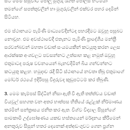
සිටි මෙම සිසුවාට පොලූ මුගුරු රැගත් පොලිස් භටයෝ
තමන්ගේ සපත්තුවලින් හා මුගුරුවලින් එක්වර පහර දෙමින්
සිටියහ.
එම ස්ථානයට පැමිණි මාධ්‍යවේදීන්ටද පහරදීමට ඔවුහූ පසුබට
නොවූහ. එම අවස්ථාවේදී එතැනට පැමිණි ප‍්‍රාදේශීය මන්ත‍්‍රී
සරවන්බවන් මහතා වඩාත් සංයමයකින් කටයුතු කරන ලෙස
ආරක්ෂක අංශවලට පවසන්නට උත්සාහ කළ නමුත් ඔවුහූ
එතුමාටද පරුෂ වචනයෙන් බැනවදිමින් බිය ගන්වන්නට
කටයුතු කළහ. හමුදාව රැදී සිටි ස්ථානයේ නවතා තිබූ එතුමාගේ
මෝටර් රථයේ ඉදිරිපසු වීදුරුවද කුඩුපට්ටම් කර තිබුණි.
3.
මෙම කැම්පස් සිද්ධීන් නිසා ඇති වී ඇති තත්ත්වය වඩාත්
වියවුල් සහගත වන අතර හාත්පස භීතියේ රැළ්ළක් නිර්මාණය
කරමින් සන්ත‍්‍රාසය ජනිත කර ඇත. විශ්ව විද්‍යාල සිසුන්ගේ
සාමකාමී උද්ඝෝෂණය යකඩ හස්තයෙන් මර්දනය කිරීමෙන්
අනතුරුව සිසුන් හතර දෙනෙක් අත්අඩංගුවට ගෙන ප‍්‍රශ්න