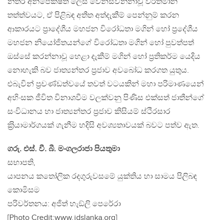
නිතර අනපේක්ෂිත ලෙස වෙනස්වන්නාවූ වර්තමාන
තත්ත්වයට, ඒ පිළිබඳ අතීත අත්දැකීම් පෙන්නුම් කරන
ආකාරයට ප‍්‍රාදේශීය මහජන විරෝධතා මගින් හෝ ප‍්‍රදේශීය
මහජන නියෝජිතයන්ගේ විරෝධතා මගින් හෝ පුවත්පත්
ඔස්සේ කරන්නාවූ හෙළා දැකීම් මගින් හෝ ප‍්‍රතිකර්ම යෙදිය
නොහැකි බව ජාත්‍යන්තර ප‍්‍රජාව අවබෝධ කරගත යුතුය.
එබැවින් ප‍්‍රචණ්ඩත්වයේ තවත් වටයකින් මහා පරිමාණයෙන්
අහිංසක ජීවිත විනාශවීම වලක්වනු පිණිස එක්සත් ජාතීන්ගේ
සංවිධානය හා ජාත්‍යන්තර ප‍්‍රජාව කිසියම් ස්ථිරසාර
ක‍්‍රියාමාර්ගයක් ගැනීම හදිසි අවශ්‍යතාවයක් බවට පත්ව ඇත.
ගරු. එස්. වී. බී. මංගලරාජා පියතුමා
සභාපති,
යාපනය කතෝලික රදගුරුවසමේ යුක්තිය හා සාමය පිලිබඳ
කොමිසම
පරිවර්තනය: අජිත් හැඞ්ලි පෙරේරා
[Photo Credit:www.jdslanka.org]