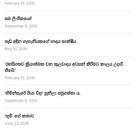
February 15, 2016
සම ලිංගිකයෝ
September 9, 2013
පෑඩ් අඳින ගැහැනියකගේ හෘදය සාක්ෂිය
May 10, 2019
‘රහසිගතව ක්‍රියාත්මක වන කුලවාදය අවසන් කිරීමට කාලය උදාවී
තිබේ.’
February 15, 2016
‘හිමින්සැරේ පියා විදා‘ සුනිලා සමුගත්තා ය.
September 9, 2013
‘භූමි’ ගේ කතාව
June 23, 2016