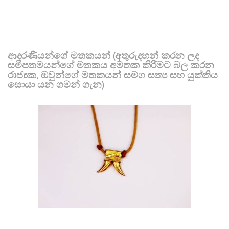
ආදරණීයන්ගේ මතකයන් (අතුරුදහන් කරන ලද
සමීපතමයන්ගේ මතකය අමතක කිරීමට බල කරන
රාජ්‍යක, ඔවුන්ගේ මතකයන් සමග සත්‍ය සහ යුක්තිය
සොයා යන ගමන් ගැන)