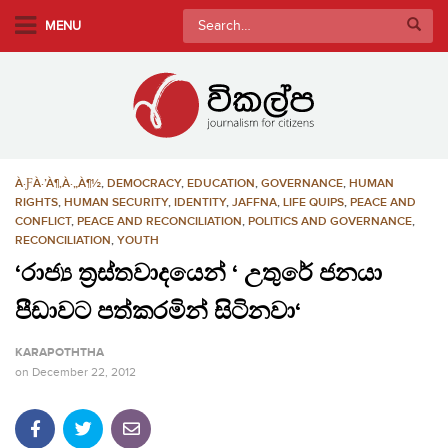
S
Search
MENU
k
for:
i
p
t
o
m
À·ƑÀ·’À¶‚À·„À¶½
,
DEMOCRACY
,
EDUCATION
,
GOVERNANCE
,
HUMAN
a
RIGHTS
,
HUMAN SECURITY
,
IDENTITY
,
JAFFNA
,
LIFE QUIPS
,
PEACE AND
i
CONFLICT
,
PEACE AND RECONCILIATION
,
POLITICS AND GOVERNANCE
,
n
RECONCILIATION
,
YOUTH
c
‘රාජ්‍ය ත්‍රස්තවාදයෙන් ‘ උතුරේ ජනයා
o
පීඩාවට පත්කරමින් සිටිනවා‘
n
t
KARAPOTHTHA
e
on
December 22, 2012
n
t