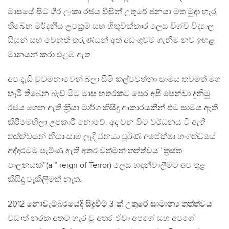
මාසයේ සිට ශී‍්‍ර ලංකා රජය විසින් උතුරේ ජනයා මත මුදා හැර
තිබෙන මර්දනීය උපක‍්‍රම සහ හිතුවක්කාර ලෙස විශ්ව විද්‍යාල
සිසුන් සහ වෙනත් තරුණයන් අත් අඩංගුවට ගැනීම නව ඉහළ
මානයන් කරා එළඹ ඇත.
අප දැඩි වුවමනාවෙන් බලා සිටි කල්පවත්නා සාමය තවමත් මග
හැරී තිබෙන බැව් මීට මාස හතරකට පෙර අපි පෙන්වා දුනිමු.
රජය ගෙන ඇති ක‍්‍රියා මාර්ග කිසිදු ආකාරයකින් එම සාමය ඇති
කිරීමෙහිලා උපකාරී නොවේ. අද වන විට වර්ධනය වී ඇති
තත්ත්වයන් නිසා සාම ලැදි ජනයා පූර්ණ අපේක්ෂා භංගත්වයේ
අද්දරටම පැමිණ ඇති අතර වත්මන් තත්ත්වය ”ත‍්‍රස්ත
පාලනයක්”(a ” reign of Terror) ලෙස හඳුන්වාලීමට අප තුළ
කිසිදු පැකිලීමක් නැත.
2012 නොවැම්බරයේදී සිදුවීම් 3 ක් උතුරේ සාමාන්‍ය තත්ත්වය
වඩාත් නරක අතට හැර වූ අතර ඒවා අපගේ සහ අපගේ