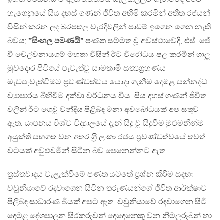
හැගෙනුයේ සිය දහස් ගණන් ජීවිත අහිමි කරමින් අතීත රජයන්
විසින් කරන ලද බරපතල වැරදිවලින් පාඩම් ඉගෙන ගෙන නැති
බවය;
”සිංහල පමණයි”
පණත සම්මත වූ අවස්ථාවේදී, එස්. ජේ
වී චෙල්වනායගම් මහතා විසින් ඊට විරෝධය පල කරමින් ගාලූ
මුවදොර පිටියේ පැවැත්වූ සාමකාමී සත්‍යග‍්‍රහණය
මැඩපැවැත්වීමට ප‍්‍රචණ්ඩත්වය යොදා ගැනීම දෙමළ සන්නද්ධ
ව්‍යාපාරය බිහිවීම දක්වා වර්ධනය විය. සිය දහස් ගණන් ජීවිත
වලින් ඊට ගෙවූ වන්දිය පිළිබඳ මනා අවබෝධයක් අප සතුව
ඇත. යාපනය විශ්ව විද්‍යාලයේ දැන් සිදු වූ සිදුවීම මුළුමනින්ම
අයුක්ති සහගත වන අතර ශ‍්‍රී ලංකා රජය ප‍්‍රචණ්ඩත්වයේ තවත්
වටයක් අවුළුවමින් සිටින බව පෙනෙන්නට ඇත.
ත‍්‍රස්තවාදය වැලැක්වීමේ පණත යටතේ ප‍්‍රශ්න කිරීම සඳහා
වවුනියාවේ රඳවාගෙන සිටින තරුණයන්ගේ ජීවිත ආර්ක්ෂාව
පිලිබඳ සාධාරණ බියක් අපට ඇත. වවුනියාවේ රඳවාගෙන සිටි
දෙමළ දේශපාලන සිරකරුවන් දෙදෙනෙකු වන නිමලරූබන් හා