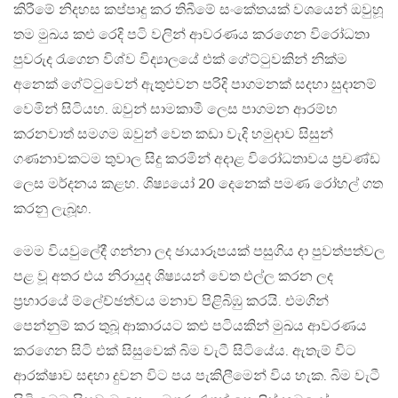
කිරීමේ නිදහස කප්පාදු කර තිබීමේ සංකේතයක් වශයෙන් ඔවුහූ
තම මුඛය කළු රෙදි පටි වලින් ආවරණය කරගෙන විරෝධතා
පුවරුද රැගෙන විශ්ව විද්‍යාලයේ එක් ගේට්ටුවකින් නික්ම
අනෙක් ගේට්ටුවෙන් ඇතුළුවන පරිදි පාගමනක් සදහා සුදානම්
වෙමින් සිටියහ. ඔවුන් සාමකාමී ලෙස පාගමන ආරම්භ
කරනවාත් සමගම ඔවුන් වෙත කඩා වැදි හමුදාව සිසුන්
ගණනාවකටම තුවාල සිදු කරමින් අදාළ විරෝධතාවය ප‍්‍රචණ්ඩ
ලෙස මර්දනය කළහ. ශිෂ්‍යයෝ 20 දෙනෙක් පමණ රෝහල් ගත
කරනු ලැබූහ.
මෙම වියවුලේදී ගන්නා ලද ඡායාරූපයක් පසුගිය දා පුවත්පත්වල
පළ වූ අතර එය නිරායුද ශිෂ්‍යයන් වෙත එල්ල කරන ලද
ප‍්‍රහාරයේ ම්ලේච්ඡත්වය මනාව පිළිබිඹු කරයි. එමගින්
පෙන්නුම් කර තුබූ ආකාරයට කළු පටියකින් මුඛය ආවරණය
කරගෙන සිටි එක් සිසුවෙක් බිම වැටී සිටියේය. ඇතැම් විට
ආරක්ෂාව සඳහා දුවන විට පය පැකිලීමෙන් විය හැක. බිම වැටී