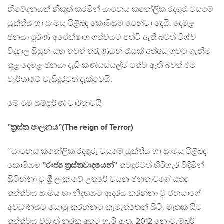
නිවේදනයක් නිකුත් කරමින් යාපනය කතෝලික රදගුරැ වසමේ
යුක්තිය හා සාමය පිළිබඳ කොමිසම පෙන්වා දෙයි. දෙමළ
ජනයා පූර්ණ අපේක්ෂාභංගත්වයට පත්වී ඇති බවත් විශ්ව
විද්‍යාල සිසුන් සහ තවත් තරුණයන් රැසක් අත්අඩංගුවට ගැනීම
තුළ දෙමළ ජනයා දැඩි කණසස්සල්ට පත්ව ඇති බවත් එම
වාර්තාවේ වැඩිදුරටත් දැක්වෙයි.
මේ එම සම්පූර්ණ වාර්තාවයි
”ත‍්‍රස්ත පාලනය”(The reign of Terror)
‘‘යාපනය කතෝලික රදගුරු වසමේ යුක්තිය හා සාමය පිළිබඳ
කොමිසම
”රාජ්‍ය ත‍්‍රස්තවාදයෙන්”
තවදුරටත් හිරිහැර විඳිමින්
සිටින්නා වූ ශ‍්‍රී ලංකාවේ උතුරේ වසන ජනතාවගේ සත්‍ය
තත්ත්වය සාමය හා නිදහසට ආදරය කරන්නා වූ ජනයාගේ
අවධානයට යොමු කරන්නට කැමැත්තෙන් සිටී. මෑතක සිට
තත්ත්වය වඩාත් නරක අතට හැරී ඇත. 2012 නොවැම්බර්