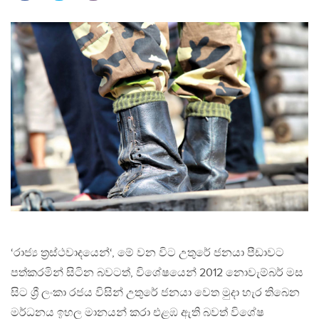
‘රාජ්‍ය ත්‍රස්ථවාදයෙන්‘, මේ වන විට උතුරේ ජනයා පීඩාවට
පත්කරමින් සිටින බවටත්, විශේෂයෙන් 2012 නොවැම්බර් මස
සිට ශ්‍රී ලංකා රජය විසින් උතුරේ ජනයා වෙත මුදා හැර තිබෙන
මර්ධනය ඉහල මානයන් කරා එළඹ ඇති බවත් විශේෂ