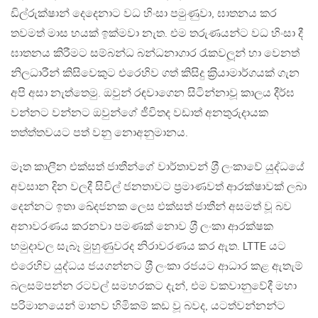
ඩිල්රුක්ෂාන් දෙදෙනාට වධ හිංසා පමුණුවා, ඝාතනය කර
තවමත් මාස හයක් ඉක්මවා නැත. එම තරුණයන්ට වධ හිංසා දී
ඝාතනය කිරීමට සම්බන්ධ බන්ධනාගාර රැකවලූන් හා වෙනත්
නිලධාරීන් කිසිවෙකුට එරෙහිව ගත් කිසිදු ක‍්‍රියාමාර්ගයක් ගැන
අපි අසා නැත්තෙමු. ඔවුන් රඳවාගෙන සිටින්නාවූ කාලය දීර්ඝ
වන්නට වන්නට ඔවුන්ගේ ජීවිතද වඩාත් අනතුරුදායක
තත්ත්තවයට පත් වනු නොඅනුමානය.
මෑත කාලීන එක්සත් ජාතීන්ගේ වාර්තාවන් ශ‍්‍රී ලංකාවේ යුද්ධයේ
අවසාන දින වලදී සිවිල් ජනතාවට ප‍්‍රමාණවත් ආරක්ෂාවක් ලබා
දෙන්නට ඉතා ඛේදජනක ලෙස එක්සත් ජාතීන් අසමත් වූ බව
අනාවරණය කරනවා පමණක් නොව ශ‍්‍රී ලංකා ආරක්ෂක
හමුදාවල සැබෑ මුහුණුවරද නිරාවරණය කර ඇත. LTTE යට
එරෙහිව යුද්ධය ජයගන්නට ශ‍්‍රී ලංකා රජයට ආධාර කළ ඇතැම්
බලසම්පන්න රටවල් සමහරකට දැන්, එම වකවානුවේදී මහා
පරිමානයෙන් මානව හිමිකම් කඩ වූ බවද, යටත්වන්නන්ට