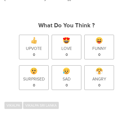
What Do You Think ?
UPVOTE
LOVE
FUNNY
0
0
0
SURPRISED
SAD
ANGRY
0
0
0
VIKALPA
VIKALPA SRI LANKA