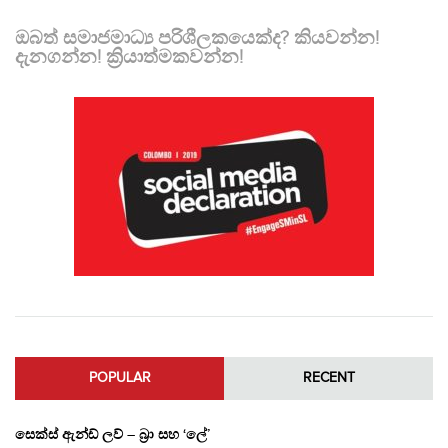
ඔබත් සමාජමාධ්‍ය පරිශීලකයෙක්ද? කියවන්න!
දැනගන්න! ක්‍රියාත්මකවන්න!
POPULAR
RECENT
සෙක්ස් ඇන්ඩ් ලව් – බ්‍රා සහ ‘ලේ’