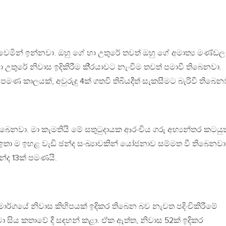
 වෙමින් ඉන්නවා. ඔහු ගේ හා උතුරේ තවත් ඔහු ගේ අමාත්‍ය මණ්ඩල
 උතුරේ නිවාස ඉදිකිරීම කි‍්‍රයාවට නැංවීම තවත් පමාවී තිබෙනවා.
 මෙපමණ කාලයක්, අවුරුදු 4ක් ගතවී තිබියදීත් සැකසීමට බැරිවී තිබෙන
බෙනවා. මා කැමතියි මේ සතුටුදායක ආරංචිය ගරු අභ්‍යන්තර කටයුත
 ඉතා ම ඉහළ වැඩි ඡන්ද සංඛ්‍යාවකින් යෝජනාව සම්මත වී තිබෙනවා
න්ද 13ක් පමණයි.
මඩු මාර්ගයේ නිවාස කිහිපයක් ඉදිකර තිබෙන බව නැවත පදිංචිකිරීමේ
ුමා සිය කතාවේ දී සඳහන් කළා. ඒක ඇත්ත, නිවාස 52ක් ඉදිකර