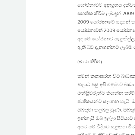
යෝජනාවට අනුග‍්‍රහය දක්වන්
සහතික කිරීම් ලබාදුන් 200
2009 යෝජනාවේ සඳහන් කර ත
යෝජනාවත් 2009 යෝජනාවේ 
අද මේ යෝජනාව සැළකිල්ල
ඇති බව දැනගන්නට ලැබීම ග
(බාධා කිරීම්)
තමන් කතාකරන විට බාධාකරන
කළාට පසු අපි එතුමාට බා
මන්ත‍්‍රීවරුන්ට කියන්න ත
ජාතිකයන්ට සලකන හැටි. ඔබතු
ඔබතුමා කලබල වුණා. ඔබතු
ඉන්නැයි ඔබ ඉල්ලා සිටියාට
අපට මේ විදියට සළකන විට 