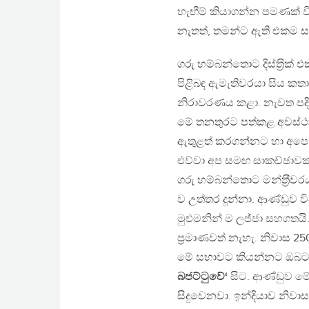
හැඟීම් කියාගන්න පමණක් 
නැතත්, තමන්ට ඇති එකම සභ
ගරු හම්බන්තොට දිස්ත‍්‍රික් 
පිළිබඳ ඇමැතිවරයා සිය කතාව
නිරාවරණය කළා. නැවත පදි
මේ තනතුරට පත්කළ අවස්ථාව
ඇතුළත් කරගන්නට හා අපෙන
එව්වා අප සමඟ සාකච්ඡාවක් 
ගරු හම්බන්තොට මන්ත‍්‍රීවරය
ව උත්තර දුන්නා. ආණ්ඩුව වි
මුළුමනින් ම ලජ්ජා සහගතයි
ප‍්‍රමාණවත් නැහැ. නිවාස
මේ සභාවට කියන්නට ඔබට ල
බජට්ටුවේ‘
සිට. ආණ්ඩුව මේ
සිදුවෙනවා. ඉන්දියාව නිවා