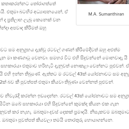
මා අද කතාකරන්නට තෝරාගත්තේ
ියයි. එතුමා බටහිර අධ්‍යාපනයෙන්, ඒ
M.A. Sumanthiran
් ද ප‍්‍රතිලාභ ලැබූ කෙනෙක් වන
න්දා අපවාද කිරීමත් ඔහු
 සම අනුග‍්‍රහය දැක්වූ රටවල් ගණන් කිරීමේදීවත් ඔහු අළුත්ම
ගැන මා කණගාටු වෙනවා. සමහර විට එහි සිදුවන්නේ මොනවාදැ යි
ගේ සහකාරයා එතුමාව හරිහැටි දැනුවත් නොකළා වෙන්නට පුළුවන්. 
 එහි ඉන්න තිබුණේ. ඇත්තට ම රටවල් 43ක් යෝජනාවට සම අනුග‍්
ක් බව කී පුවත්පත් එතුමා කියවා තිබුණා වෙන්නත් පුළුවන්.
තාව නිවැරැදි කරන්න ඉඩදෙන්න. රටවල් 43ක් යෝජනාවට සම අනුග‍්‍
ා සිටින ඔබේ සහකාරයා එහි සිදුවන්නේ කුමක්ද කියන එක ගැන
ත් කර නැහැ. ඔබතුමා දවස් දෙකක් ප‍්‍රමාදයි. නිසැකවම ඔබතුමා
 ඔබතුමා පුවත්පත් කියවලා තමයි තොරතුරු හොයාගන්නෙ.