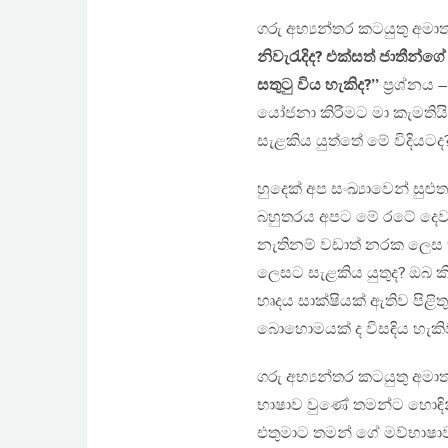
ගරු අභ්‍යන්තර කටයුතු අමාත
නිවැරැදිද? එක්සත් ජාතීන්
සතුටු විය හැකිද?’’
ප‍්‍රශ්නය
යෝජනා කිරීමට මා කැමතිය
සැළකිය යුත්තේ මේ විදියටද
හුදෙක් අප සංඛ්‍යාවෙන් සුළ
බහුතරය අපට මේ රටේ දෙවැ
නැතිනම් වඩාත් නරක ලෙස ත
ලෙසට සැළකිය යුතුද? ඔබ කි
හෘදය සාක්ෂියක් ඇතිව පිළිතුර
බොහොමයක් ද විසඳිය හැකි
ගරු අභ්‍යන්තර කටයුතු අම
භාෂාව වුණේ තමන්ට හොඳින් හුර
එතුමාට තමන් ගේ මව්භාෂ