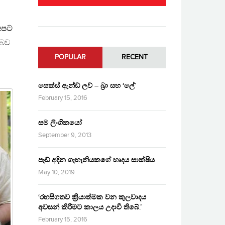
 අපට
 බව
POPULAR
RECENT
සෙක්ස් ඇන්ඩ් ලව් – බ්‍රා සහ ‘ලේ’
February 15, 2016
සම ලිංගිකයෝ
September 9, 2013
පෑඩ් අඳින ගැහැනියකගේ හෘදය සාක්ෂිය
May 10, 2019
‘රහසිගතව ක්‍රියාත්මක වන කුලවාදය
අවසන් කිරීමට කාලය උදාවී තිබේ.’
February 15, 2016