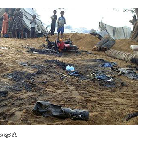
ක තුමනි,