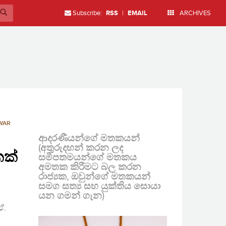
Subscribe:
RSS
|
EMAIL
ARCHIVES
WAR
ආදරණීයන්ගේ මතකයන්
(අතුරුදහන් කරන ලද
කක්
සමීපතමයන්ගේ මතකය
අමතක කිරීමට බල කරන
රාජ්‍යක, ඔවුන්ගේ මතකයන්
සමග සත්‍ය සහ යුක්තිය සොයා
යන ගමන් ගැන)
ඒ.