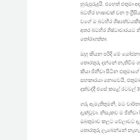
හුරුපුරුදුයි. එහෙත් එතු
බටහිර භාෂාවක් වන ඉංග‍්‍රීස
වගේ ම බටහිර ශිෂ්‍යත්වයකින
අතර බටහිර ශිෂ්ටාචාරයට නි
තෝරාගත්තා.
ඔහු කියන පරිදි මේ යෝජනාවට
තොරතුරු දන්නේ නැතිවීම 
කියා ජිනීවා සිටින එතුමා
සහකාරයා නොවෙයි, එතුමායි
දක්වද්දී එසේ කළේ රටවල් 32
ගරු ඇමැතිතුමනි, මට වාර්
දැක්වූවා. නිසැකව ම ජිනීව
ඔබතුමාව කලට වේලාවට දැනුව
තොරතුරු ලැබෙන්නේ නැහැ.