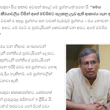
්‍යතුමා සිය කතාව අවසන් කළේ මේ ප‍්‍රශ්නයත් සමඟ යි:
‘‘මෙය
ගේ කි‍්‍රයාවලිය විසින් අපේ මව්බිමට සලකනු ලැබ ඇති ආකාරය ගැන
 – වඩාත් ම අදාළ ප‍්‍රශ්නය සහ වඩාත් බැරෑරුම් ප‍්‍රශ්නය – එය නොවන
ි. අපට, මේ රටේ ම පුරවැසියන් කොටසක් වන අපට, අපේ මව්බිම
?
ුතරය වන නිසාම, සංඛ්‍යාවෙන්
නි පන්තියේ පුරවැසියන් ලෙසට,
ුන්වැනි පන්තියේ පුරවැසියන්
යන පරිදි ඔබට අර ප‍්‍රශ්නයට හොඳ
ු දිය හැකිනම්, මේ ප‍්‍රශ්නවලින්
වනවා ඇති.
ාත්‍යතුමා කතාකරන්නට තෝරාගත්
ුපුරුදු රැජිනගේ ඉංග‍්‍රීසිය යි.
ාවත් ඒ තරමටම හෝ ඊටත් වඩා