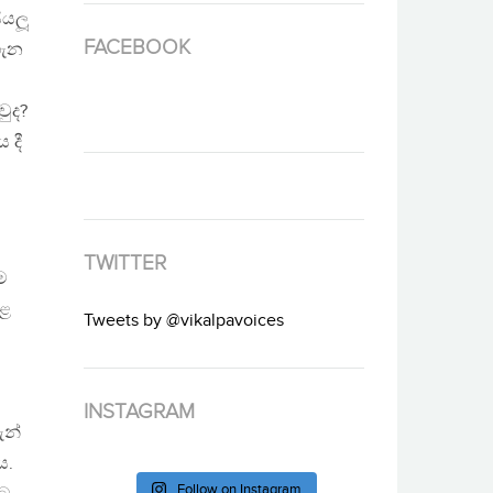
ියලූ
FACEBOOK
ගැන
ුද?
 දී
TWITTER
ම
ෙළ
Tweets by @vikalpavoices
ව
INSTAGRAM
ුන්
ය.
Follow on Instagram