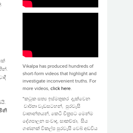
්
යක්
Vikalpa has produced hundreds of
ින්.
short-form videos that highlight and
ාදී
investigate inconvenient truths. For
more videos,
click here
.
"කටුක සත්‍ය ඉස්මතුකර දැක්වෙන
යි.
වාර්තා වැඩසටහන්, පුරවැසි
මිනි
වෘතාන්තයන්, කෙටි චිත්‍රපට මෙන්ම
දේශපාලන සංවාද, සාකච්ඡා, සිය
ගණනක් විකල්ප පුරවැසි වෙබ් අඩවිය