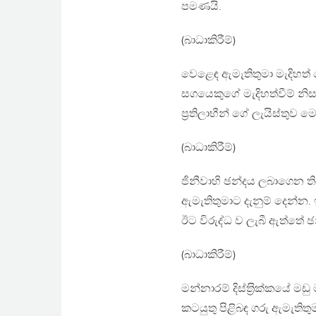
පමණයි.
(බාධාකිරීම්)
වෙළෙඳ ඇමැතිතුමා මැදිහත්
සගයෙකුගේ මැදිහත්වීම් නිසා
ප‍්‍රතිලාභීන් ගේ ලැයිස්තුව
(බාධාකිරීම්)
ජිනීවාහි ඡන්දය ලබාගෙන ති
ඇමැතිතුමාට දැනුම් දෙන්න.
ඊට විරුද්ධ ව ලැබී ඇත්තේ ඡ
(බාධාකිරීම්)
මන්නාරම් දිස්ත‍්‍රික්කයේ 
කටයුතු පිළිබඳ ගරු ඇමැතිත