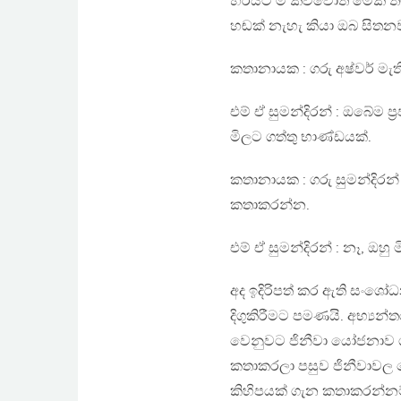
හරියට ම කිව්වොත් මේක තමයි
හඬක් නැහැ කියා ඔබ සිතනව
කතානායක : ගරු අෂ්වර් මැ
එම් ඒ සුමන්දිරන් : ඔබේම 
මිලට ගත්තු භාණ්ඩයක්.
කතානායක : ගරු සුමන්දිරන්
කතාකරන්න.
එම් ඒ සුමන්දිරන් : නෑ, ඔහු
අද ඉදිරිපත් කර ඇති සංශෝධන
දිගුකිරීමට පමණයි. අභ්‍යන
වෙනුවට ජිනීවා යෝජනාව
කතාකරලා පසුව ජිනීවාවල
කිහිපයක් ගැන කතාකරන්න