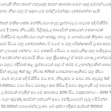
වියහැකි නිසා තමන් ගනුදෙනු කරන කාරණා සමඟ ඍජු සම්බන්ධයක
ාව නිසා ඔහු ඒ සඳහා මේ පාර්ලිමේන්තුව තෝරාගන්න ඇති.
එක්සත් ජාතික පක්ෂ මන්තීවරයා නැඟූ ප‍්‍රශ්නවලට නැවත පදිංචිකිරීම්
ේ දී ඉතාම නිවැරැදිව පිළිතුරු ලබාදෙමින් සත්‍යයන් ගණනාවක්
ංචිකිරීමේ ඇමතිවරයා ගැන අපතුළ ඉහළ ම ගෞරවයක් තිබුණා. ඔහු
ේ සිටම ඔහු තෝරාගත්තා, ඒ වගේ ම ඔහු පරීක්ෂාකාරී වුණා අපව
් උපදෙස් ගන්නට. මට මතකයි හරියට ම පහුවැනිදා ඔහු පණිවුඩ
පවත්වන්න අවශ්‍යයි කියා. ඔහු ක‍්‍රියාකළේ ඒ තරම් හොඳ උනන්දුවක
ා ඔහුට ඉදිරිපත් කළ ප‍්‍රශ්නයටත් ඔහු ඒ තරම් ම උනන්දුවකින් සත්‍යව
සින් අවුරුදු 4ක් තුළ නිවාස 470ක් ගොඩනඟා ඇතිබව ඔහු කීවා.
. ඔබේ නැවත පදිංචිකිරීම එය නම්, නිසැකව ම ඔබට තව අවුරුදු 3ක්
 250,000කට වඩා බිමට සමතලා කර තිබිය දී ඔබට කළහැකි දේ එපමණ
ජ්ජාවක් නැතිද? අප මේ කාරණය 2010 සිට මතුකරනවා – 2010
‘
 ගැන කුමක්ද කරමින් ඉන්නේ? අපට ඉන්දියාවෙන් ඉල්ලා සිටින්න
ස 50,000ක් පොරොන්දු වුණා. මේ දක්වා ඉදිකර ඇත්තේ 1000ක්