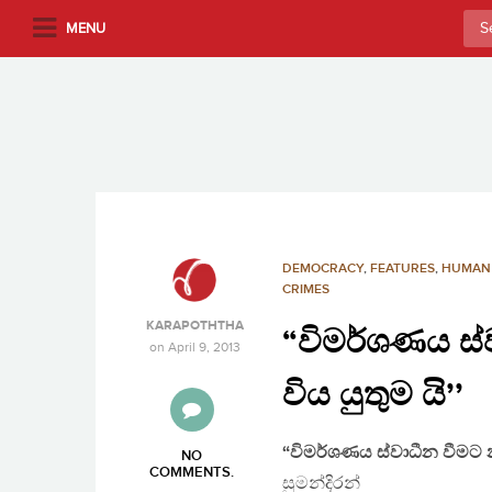
S
Sea
MENU
k
for:
i
p
t
o
m
a
i
n
DEMOCRACY
,
FEATURES
,
HUMAN 
c
CRIMES
o
KARAPOTHTHA
“විමර්ශණය ස්
n
on
April 9, 2013
t
විය යුතුම යි’’
e
n
t
“විමර්ශණය ස්වාධීන වීමට නම
NO
COMMENTS
.
සුමන්දිරන්