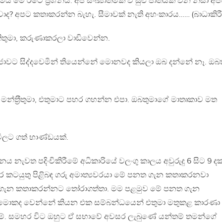
 මේ රටේ ප‍්‍රශ්නය. අප සංඛ්‍යාත්මක ව සුළු ජාතියක් වන නිසා අ
ාද? අපට කතාකරන්න බැහැ. සීමාවක් නැති අහංකාරය…… (බාධාකිරීම
තිතුමා, කරුණාකරලා වාඩිවෙන්න.
ප‍්‍රජාවට සිද්දවෙමින් තියෙන්නේ මොනවද කියලා ඔබ දන්නේ නෑ. ඔබ
 මන්ත‍්‍රීතුමා, එතුමාට පහර ගහන්න එපා. ඔබතුමාගේ මාතෘකාව මත
 මිලට ගත් භාණ්ඩයක්.
ය නැවත පදිංචිකිරීමේ අධිකාරියේ වලංගු කාලය අවුරුදු 6 සිට 9 දක
්තර කටයුතු පිළිබඳ ගරු අමාත්‍යවරයා මේ පනත ගැන කතාකරනවා
 ගැන කතාකරන්නට තෝරාගත්තා. මම පළමුව මේ පනත ගැන
 මොකද වෙන්නේ කියන එක සම්බන්ධයෙන් එතුමා මතුකළ කාරණා
ම්. සමහර විට ඔහුට ඒ සභාවේ අවසර ලැබුණේ යන්තම් තමන්ගේ