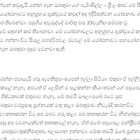
නේ කවුදැයි යන්න ගැන ඔබතුමා ගේ පැමිණිල්ල – ශ‍්‍රී ලංකාව මේ ස
9 යෝජනාවට අනුග‍්‍රහය දැක්වූයේ කවුද? අද ඉදිරිපත්වන යෝජනාව 
ිබෙනවා. පසුගිය අවුරුද්දේ මාර්තු මස 23වැනිදා සම්මත වූ
සඳහන් කර තිබෙනවා. මේ යෝජනාවලට අනුග‍්‍රහය දැක්වූයේ කව
ට ගන්නා විට සියලූ මහද්වීපවල රටවල් මේ යෝජනාවට සහයෝගය
ැන ඔබතුමා පුදුම වෙනවා ඇති.
්න එපායැයි ගරු ඇමතිතුමා අපෙන් ඉල්ලා සිටියා. එතුමා ඒ ඉල්ලී
ධා කළේ නැහැ. අපටත් ඒ ලෙසින් ම සළකන්න කියා තමන් ගේ පසුප
රම් ශිෂ්ටකමක් එතුමාට නැහැ. මේ තමයි ඔබලා ඔබේ රටේ සුළු
මා වරප‍්‍රසාද ප‍්‍රශ්නයක් මතු කළා: ඔබතුමාව නිවැරැදි කරනවිට
මා කතාකරන විට අප ඔබට ගරු කළා. ඔබ කතාකරන විට නිශ්ශබ්ද
 පසු අප වචනයක්වත් කතාකළේ නැහැ. ඒත් ඔබේ පසුපෙළ මන්ත‍්‍රීවර
ඔබතුමා තුෂ්නිම්භූතව බලාගෙන ඉන්නවා. මේක තමයි ඔබේ ප‍්‍රශ්න