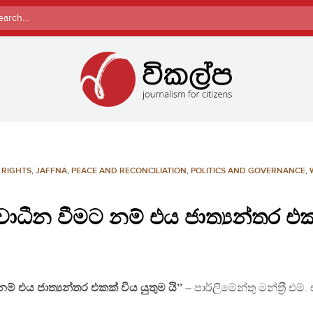
rch
RIGHTS
,
JAFFNA
,
PEACE AND RECONCILIATION
,
POLITICS AND GOVERNANCE
,
වාධීන වීමට නම් එය ජාත්‍යන්තර එ
් එය ජාත්‍යන්තර එකක් විය යුතුම යි’’
– පාර්ලිමේන්තු මන්ත‍්‍රී එම්. 