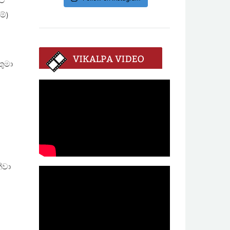
පට
්)
තුමා
්වා