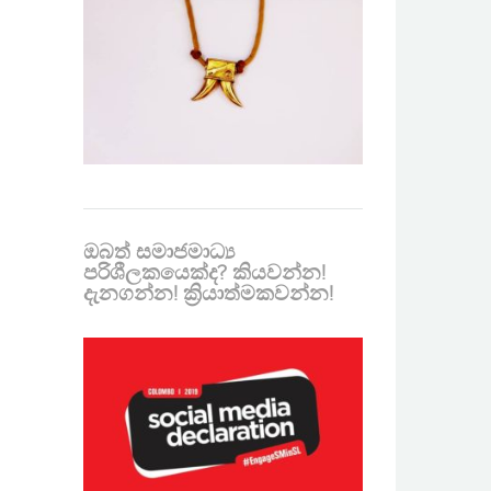
ඔබත් සමාජමාධ්‍ය
පරිශීලකයෙක්ද? කියවන්න!
දැනගන්න! ක්‍රියාත්මකවන්න!