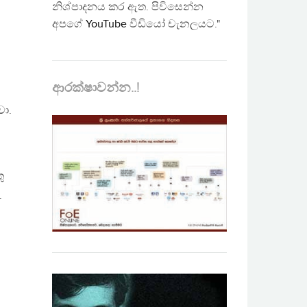
නිශ්පාදනය කර ඇත. පිවිසෙන්න
අපගේ
YouTube
වීඩියෝ චැනලයට."
ආරක්ෂාවන්න..!
වා.
ු
.