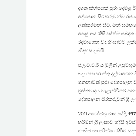
දශක කිහිපයක් පුරා දෙමළ 
දේශපාන සිරකරුවන්ව රජය
ලක්කරමින් සිටී. මින් ස
සෙසු අය කිසිසේත්ම සබඳ
රඳවාගෙන වද හිංසාවට ලක
නිදහස ලබයි.
එල්.ටී.ටී.ඊ ය මුලින් උපුට
බලාපොරොත්තු දල්වාගෙන 
ගනනාවක් පුරා දේශපාලන සි
ත‍්‍රස්තවාදය වැළැක්වීමේ
දේශපාලන සිරකරුවන් ශ‍්‍රී ල
2011 අගෝස්තු මාසයේදී,
197
හරිමින් ශ‍්‍රී ලංකාව හදිසි
ගැනීම හා පරීක්ෂා කිරීම සඳ