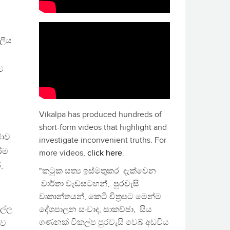
ඩලීය
ට
Vikalpa has produced hundreds of
short-form videos that highlight and
ජාව
investigate inconvenient truths. For
රිම
more videos,
click here
.
,
"කටුක සත්‍ය ඉස්මතුකර දැක්වෙන
වාර්තා වැඩසටහන්, පුරවැසි
වෘතාන්තයන්, කෙටි චිත්‍රපට මෙන්ම
ැල්ල
දේශපාලන සංවාද, සාකච්ඡා, සිය
ගණනක් විකල්ප පුරවැසි වෙබ් අඩවිය
ුව