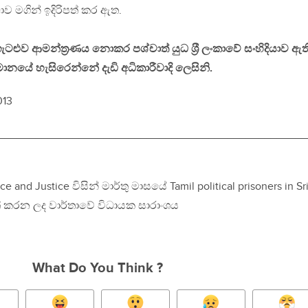
ාව මගින් ඉදිරිපත් කර ඇත.
ුව ආමන්ත‍්‍රණය නොකර පශ්චාත් යුධ ශ‍්‍රී ලංකාවේ සංහිදියාව ඇත
යේ හැසිරෙන්නේ දැඩි අධිකාරීවාදි ලෙසිනි.
013
__________________________________________________
e and Justice විසින් මාර්තු මාසයේ Tamil political prisoners in Sr
ත් කරන ලද වාර්තාවේ විධායක සාරාංශය
What Do You Think ?