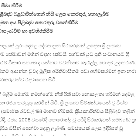
 සීමා කිරීම
ිළිබඳව බළධාරීන්ගෙන් නිසි ලෙස තොරතුරු නොලැබීම
ාදමන අය පිළිබඳව තොරතුරු වසන්කිරීම
මාපැණවීම හා අවහිරකිරීම
යක් පුරා දෙමළ දේශපාලන සිරකරුවන් උදෙසා ශ‍්‍රී ලංකාව
 තේමාවන් මගින් විදහා දක්වයි. පශ්චාත් යුධ ප‍්‍රති සංධානයට ශ‍්‍රී
රම් විකාර සහගත ද යන්නට වව්නියාව කැරැල්ල හොදම උදාහරණය
කට ආසන්න වුවද මූලික අයිතිවාසිකම් පවා අහිමිකරමින් ඉතා න
ිරකරුවන්ව රඳවාගෙන සිටී.
ඇති බැඳීම් මෙන්ම තමන්ගේම නීති රීති පවා නොසලකා හරිමින් දෙමළ
ජය කටයුතු කරමින් සිටී. ශ‍්‍රී ලංකාව සිම්බන්ධයෙන් වූ විශ්ව
මාජික රටවල් 193 මානව හිමිකම් ක‍්‍රියාකාරීත්වය පිළිබඳව කළින්
ී, රජය 2008 වසරේදී පොරොන්දු වූ පරිදි සිරකරුවන් සම්බන්ධ ප‍්‍ර
ිය විසින් පෙන්වා දෙනු ලැබිණි. සමස්තයක් ලෙස ඉදිරිපත් වූ