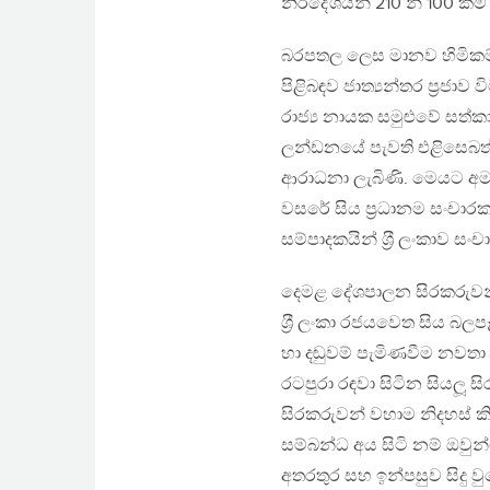
නිරිදේශයන් 210 න් 100 ක්ම 
බරපතල ලෙස මානව හිමිකම් 
පිළිබඳව ජාත්‍යන්තර ප‍්‍රජා
රාජ්‍ය නායක සමුළුවේ සත්ක
ලන්ඩනයේ පැවති එළිසෙබත් 
ආරාධනා ලැබිණි. මෙයට අ
වසරේ සිය ප‍්‍රධානම සංචාරක
සම්පාදකයින් ශ‍්‍රී ලංකාව ස
දෙමළ දේශපාලන සිරකරුවන්ග
ශ‍්‍රී ලංකා රජයවෙත සිය බලප
හා දඬුවම් පැමිණවීම නවතා
රටපුරා රඳවා සිටින සියලූ 
සිරකරුවන් වහාම නිදහස් කි
සම්බන්ධ අය සිටි නම් ඔවුන
අතරතුර සහ ඉන්පසුව සිදු ව