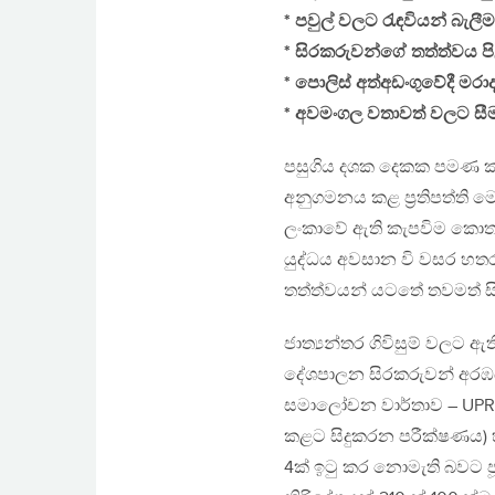
* පවුල් වලට රැඳවියන් බැලීම
* සිරකරුවන්ගේ තත්ත්වය ප
* පොලිස් අත්අඩංගුවේදී මර
* අවමංගල වතාවත් වලට සී
පසුගිය දශක දෙකක පමණ කාල
අනුගමනය කළ ප‍්‍රතිපත්ති මෙම
ලංකාවේ ඇති කැපවිම කොත
යුද්ධය අවසාන වි වසර හතර
තත්ත්වයන් යටතේ තවමත් ස
ජාත්‍යන්තර ගිවිසුම් වලට 
දේශපාලන සිරකරුවන් අරඹයා ර
සමාලෝචන වාර්තාව – UPR (ස
කළට සිදුකරන පරීක්ෂණය) හිද
4ක් ඉටු කර නොමැති බවට ජූර