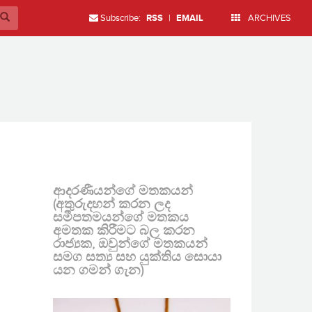
Subscribe:
RSS
|
EMAIL
ARCHIVES
ආදරණීයන්ගේ මතකයන්
(අතුරුදහන් කරන ලද
සමීපතමයන්ගේ මතකය
අමතක කිරීමට බල කරන
රාජ්‍යක, ඔවුන්ගේ මතකයන්
සමග සත්‍ය සහ යුක්තිය සොයා
යන ගමන් ගැන)