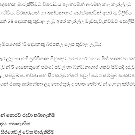
3 දෙනෙකු මාරුකිරීමට විරෝධය පළකරමින් ආරම්භ කළ කැරැල්ලට
ගීවිය. සිරකරුවන් හා බන්ධනාගාර ආරක්ෂකයින් අතර ඇවිලීගිය
ඳවියන් 28 දෙනෙකු තුවාල ලැබූ අතර කැරැල්ල මැඩපැවැත්වීමට පොලිස
 මියගොස් 15 දෙනෙකු බරපතල ලෙස තුවාල ලැබීය.
ැල්ල හා එහි ප‍්‍රතිවිපාක පිළිබඳව මෙම වාර්ථාව මගින් සාකච්ඡා කර
ුවන් 5 දෙනෙකුගේ පමණ පවුල් හා බන්ධනාගාර ගතවී සිටියදී දරුව
කළ සම්මුඛ සාකච්ඡා සහ සිරකරුවන්ගේ පවුල් සමග සම්මුඛ සාකච්ඡ
ගෙන් එකතු කරගන්නා ලද තොරතුරු ද පහත තේමාවන් ගොනු කිරීම
න් තොරව රඳවා තබාගැනීම
ඳවා තබාගැනිම
නු සිරගෙවල් වෙත මාරුකිරීම