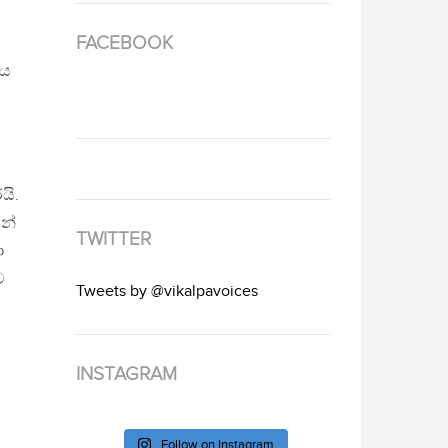
FACEBOOK
ිය
යි.
න්
TWITTER
ා
ට
Tweets by @vikalpavoices
INSTAGRAM
Follow on Instagram