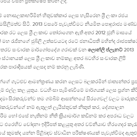
රජය විසින් ප‍්‍රතික්ෂේප කරන ලදි.
නොසලකාහරිමින් හිතුවක්කාර ලෙස හැසිරෙන ශ‍්‍රී ලංකා රජය
ව විමසිලිමත්ව සිටී. 2013 වසරේ පැවැත්වීමට නියමිත පොදුරාජ්‍ය මණ්
ාරක රට ලෙස ශ‍්‍රී ලංකාව තෝරාගෙන ඇති අතර 2012 ජූනි මාසයේ
මහ රැජිනගේ ජුබිලි උත්සවයටද රටේ ජනාධිපති මහින්ද රාජපක්ෂ
මතරව සංචාරක මාර්ගෝපදේශ ගරාවක් වන
ලොන්ලි ප්ලැනට්
2013
 ස්ථානයක් ලෙස ශ‍්‍රී ලංකාව නම්කළ අතර බටහිර සංචාරක ලිපි
ංචාරක පාරාදීසයක් ලෙසද නම් කරනු ලැබිණි.
ේ ගැටළුව ආමන්ත‍්‍රණය කරන ලෙසට බලකරමින් ජාත්‍යන්තර ප‍්‍ර
ෑම් එල්ල කල යුතුය. වධහිංසා පැමිණවීමේ මාර්ගයක් ලෙස ප‍්‍රශ්න කි
 දමා සිරකරුවන්ව තම ගම්බිම් ආසන්නයේ සිරගෙවල් වලට මාරුකර
සිරකරුවන්ගේ නම් ඇතුලත් ලැයිස්තුවක් නිකුත් කර, දේශපාලන
රීම හෝ එසේ නැතිනම් නීති ක‍්‍රියාමාර්ග කඩිනම් කර අපරාධ වලට
්ට එරෙහිව චෝදනා ඉදිරිපත් කළයුතු අතර වව්නියාව හිරගෙදර කැර
ුයේ කුමක්ද යන්න පිළිබඳව ස්වාධීන පරීක්ෂණයක් පැවැත්වීමද ඇතුළ