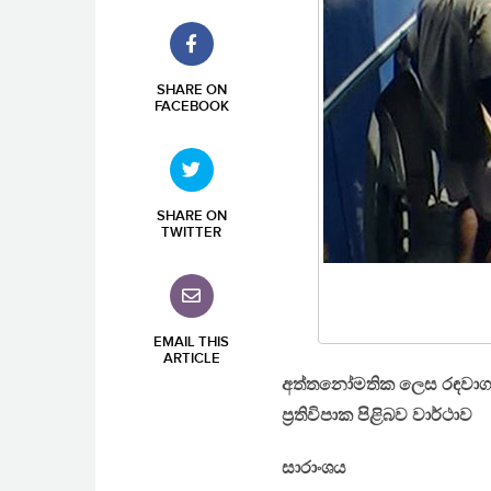
SHARE ON
FACEBOOK
SHARE ON
TWITTER
EMAIL THIS
ARTICLE
අත්තනෝමතික ලෙස රඳවාගැන
ප‍්‍රතිවිපාක පිළිබව වාර්ථාව
සාරාංශය