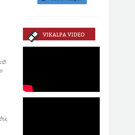
කි.
රක
තිඥා