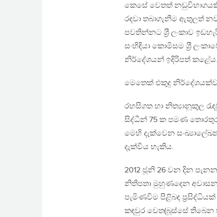
කෙසේ වෙතත් නඩුවිභාගයකි
රඳවා තබාගැනීම ඇතුලත් නව 
පවතින්නට ශ‍්‍රී ලංකාව ඉ
සංහිඳියා කොමිසම ශ‍්‍රී ලංක
නිර්දේශයන් ඉදිරිපත් කළේය
මෙතෙක් එකුදු නිර්දේශයක්වත
රහසිගත හා නිත්‍යානූකුල රැ
සිද්ධීන් 75 ක පමණ තොරතු
මෙහි දැක්වෙන සංඛ්‍යාලේඛන
දැක්විය හැකිය.
2012 ජූනි 26 වන දින පැන
නිතිපතා මුහුණදෙන අවාස
පැමිණවිම පිළිබඳ ප‍්‍රසිද්ධිය
කඳවුර වෙත(බූස්සේ තිබෙන