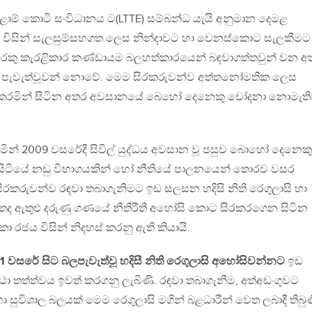
ඊළාම් කොටි සංවිධානය ට(LTTE) සම්බන්ධ යැයි අනුමාන දෙමළ
 විසින් සැලසුම්සහගත ලෙස නින්දාවට හා වෙනස්කොට සැලකීමට
මහරෙකු කැරළිකාර කණ්ඩායම බලහත්කාරයෙන් බඳවාගත්තවුන් වන අ
තා පැවැත්වූවන් නොවේ. මෙම සිරකරුවන්ව අත්තනෝමතික ලෙස
්කරමින් සිටින අතර අවසානයේ බෙහෝ දෙනෙකු චෝදනා නොමැත
ාදමමින් 2009 වසරේදී සිවිල් යුද්ධය අවසාන වූ පසුව බොහෝ දෙනෙකු
සිටියේ නඩු විභාගයකින් හෝ නීතියේ පාලනයෙන් තොරව වසර
රකරුවන්ව රඳවා තබාගැනිමට ඉඩ සලසන හදිසි නිති රෙගුලාසි හා
 පනතද ඇතුළු දරුණු ගණයේ නීතිරීතී අහෝසි කොට සිරකරගෙන සිටින
ංකා රජය විසින් නිදහස් කරනු ඇති කියායි.
1 වසරේ සිට බලපැවැත්වූ හදිසී නිති රෙගුලාසි අහෝසිවන්නට
ඉඩ
 අවස්ථා තත්ත්වය ඉවත් කරගනු ලැබිණි. රඳවා තබාගැනීම, අත්අඩංගුවට
හා සුවිශාල බලයක් මෙම රෙගුලාසි මගින් බළධාරීන් වෙත ලබාදී තිබුණ