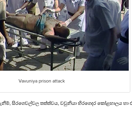
Vavuniya prison attack
ීම්, සිරගෙවල්වල තත්ත්වය, වවුනියා හිරගෙදර කෝළහාලය හා එ