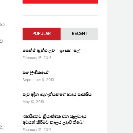
තර
POPULAR
RECENT
ිව
සෙක්ස් ඇන්ඩ් ලව් – බ්‍රා සහ ‘ලේ’
February 15, 2016
සම ලිංගිකයෝ
September 9, 2013
පෑඩ් අඳින ගැහැනියකගේ හෘදය සාක්ෂිය
May 10, 2019
‘රහසිගතව ක්‍රියාත්මක වන කුලවාදය
අවසන් කිරීමට කාලය උදාවී තිබේ.’
ි.
February 15, 2016