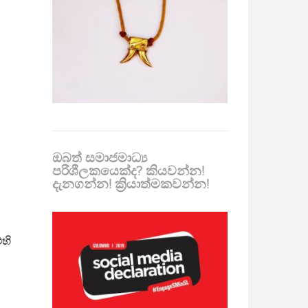
ඔබත් සමාජමාධ්‍ය
පරිශීලකයෙක්ද? කියවන්න!
දැනගන්න! ක්‍රියාත්මකවන්න!
හි