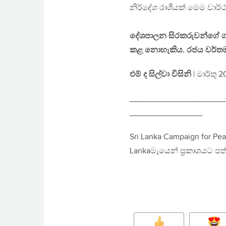
නිර්දේශ රාශීයක් මෙම වාර්ථ
දේශපාලන සිරකරුවන්ගේ ගැටළ
කළ නොහැකිය. රජය වර්තමාන
එම් ද සිල්වා විසිනි
| මාර්තු 2
_____________________
________________
Sri Lanka Campaign for Peac
Lankaමැයෙන් ප්‍රකාශයට ප