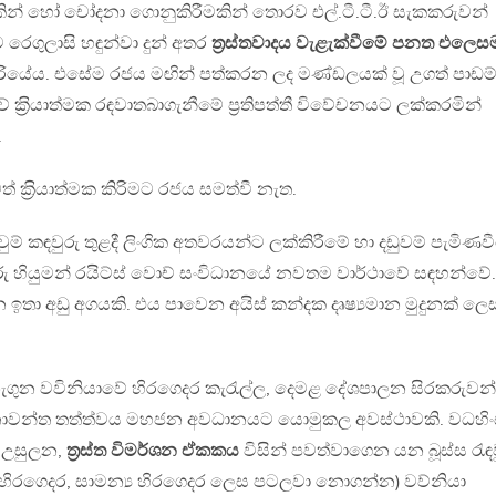
න් හෝ චෝදනා ගොනුකිරීමකින් තොරව එල්.ටී.ටී.ඊ සැකකරුවන්
රෙගුලාසි හඳුන්වා දුන් අතර
ත‍්‍රස්තවාදය වැළැක්වීමේ පනත එලෙස
ඩහැරියේය. එසේම රජය මඟින් පත්කරන ලද මණ්ඩලයක් වූ උගත් පාඩම්
ාවේ ක‍්‍රියාත්මක රඳවාතබාගැනීමේ ප‍්‍රතිපත්තී විවේචනයට ලක්කරමින්
.
් ක‍්‍රියාත්මක කිරිමට රජය සමත්වී නැත.
ඳවුම් කඳවුරු තුළදී ලිංගික අතවරයන්ට ලක්කිරීමේ හා දඩුවම් පැමිණව
රු හියුමන් රයිට්ස් වොච් සංවිධානයේ නවතම වාර්ථාවේ සඳහන්වේ.
 ඉතා අඩු අගයකි. එය පාවෙන අයිස් කන්දක දෘෂ්‍යමාන මුදුනක් ලෙ
නැගුන වවිනියාවේ හිරගෙදර කැරැල්ල, දෙමළ දේශපාලන සිරකරුවන්
නාවන්ත තත්ත්වය මහජන අවධානයට යොමුකල අවස්ථාවකි. වධහිං
ක් උසුලන,
ත‍්‍රස්ත විමර්ශන ඒකකය
විසින් පවත්වාගෙන යන බූස්ස රැඳව
 හිරගෙදර, සාමන්‍ය හිරගෙදර ලෙස පටලවා නොගන්න) වව්නියා