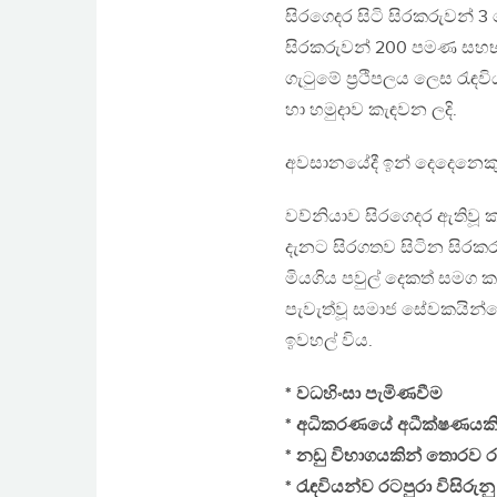
සිරගෙදර සිටි සිරකරුවන් 
සිරකරුවන් 200 පමණ සහභා
ගැටුමේ ප‍්‍රථිපලය ලෙස රැ
හා හමුදාව කැඳවන ලදි.
අවසානයේදී ඉන් දෙදෙනෙකු
වව්නියාව සිරගෙදර ඇතිවූ කැර
දැනට සිරගතව සිටින සිරකර
මියගිය පවුල් දෙකත් සමග 
පැවැත්වූ සමාජ සේවකයින්
ඉවහල් විය.
* වධහිංසා පැමිණවීම
* අධිකරණයේ අධීක්ෂණයකි
* නඩු විභාගයකින් තොරව ර
* රැඳවියන්ව රටපුරා විසිරු