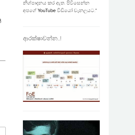
නිශ්පාදනය කර ඇත. පිවිසෙන්න
අපගේ
YouTube
වීඩියෝ චැනලයට."
ි
ආරක්ෂාවන්න..!
__
i