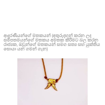
ආදරණීයන්ගේ මතකයන් (අතුරුදහන් කරන ලද
සමීපතමයන්ගේ මතකය අමතක කිරීමට බල කරන
රාජ්‍යක, ඔවුන්ගේ මතකයන් සමග සත්‍ය සහ යුක්තිය
සොයා යන ගමන් ගැන)