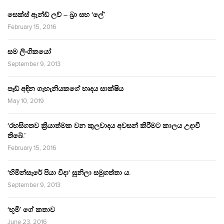
සෙක්ස් ඇන්ඩ් ලව් – බ්‍රා සහ ‘ලේ’
February 15, 2016
සම ලිංගිකයෝ
September 9, 2013
පෑඩ් අඳින ගැහැනියකගේ හෘදය සාක්ෂිය
May 10, 2019
‘රහසිගතව ක්‍රියාත්මක වන කුලවාදය අවසන් කිරීමට කාලය උදාවී
තිබේ.’
February 15, 2016
‘හිමින්සැරේ පියා විදා‘ සුනිලා සමුගත්තා ය.
September 9, 2013
‘භූමි’ ගේ කතාව
June 23, 2016