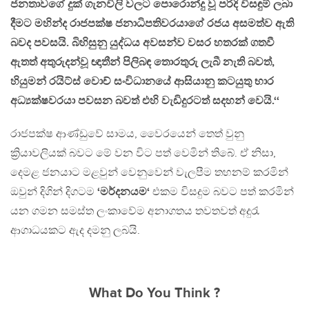
ජනතාවගේ දුක් ගැනවිලි වලට පොරොන්දු වූ පරිදි විසඳුම් ලබා
දීමට මහින්ද රාජපක්ෂ ජනාධිපතිවරයාගේ රජය අසමත්ව ඇති
බවද පවසයි. බිහිසුනු යුද්ධය අවසන්ව වසර හතරක් ගතවී
ඇතත් අතුරුදන්වූ ඥාතීන් පිලිබඳ තොරතුරු ලැබී නැති බවත්,
හියුමන් රයිට්ස් වොච් සංවිධානයේ ආසියානු කටයුතු භාර
අධ්‍යක්ෂවරයා පවසන බවත් එහි වැඩිදුරටත් සදහන් වෙයි.‘‘
රාජපක්ෂ ආණ්ඩුවේ සාමය, වෛරයෙන් තෙත් වුනු
ක්‍රියාවලියක් බවට මේ වන විට පත් වෙමින් තිබේ. ඒ නිසා,
දෙමළ ජනයාට මළවුන් වෙනුවෙන් වැලපීම තහනම් කරමින්
ඔවුන් දිගින් දිගටම
‘මර්දනයම‘
එකම විසදුම බවට පත් කරමින්
යන ගමන සමස්ත ලංකාවේම අනාගතය තවතවත් අදුරැ
ආගාධයකට ඇද දමනු ලබයි.
What Do You Think ?