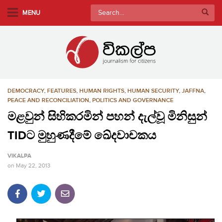
S
Search
MENU
k
for:
i
p
t
o
m
DEMOCRACY
,
FEATURES
,
HUMAN RIGHTS
,
HUMAN SECURITY
,
JAFFNA
,
a
PEACE AND RECONCILIATION
,
POLITICS AND GOVERNANCE
i
මළවුන් සිහිකරමින් පහන් දැල්වූ මිනිසුන්
n
c
TIDට මුහුණදීමේ ඛේදවාචකය
o
n
VIKALPA
t
on
May 22, 2013
e
n
t