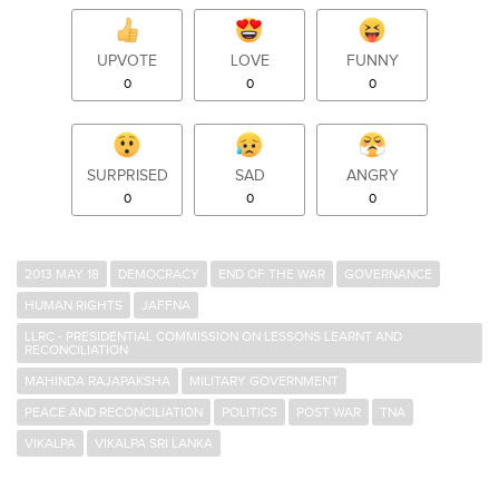
UPVOTE
LOVE
FUNNY
0
0
0
SURPRISED
SAD
ANGRY
0
0
0
2013 MAY 18
DEMOCRACY
END OF THE WAR
GOVERNANCE
HUMAN RIGHTS
JAFFNA
LLRC - PRESIDENTIAL COMMISSION ON LESSONS LEARNT AND
RECONCILIATION
MAHINDA RAJAPAKSHA
MILITARY GOVERNMENT
PEACE AND RECONCILIATION
POLITICS
POST WAR
TNA
VIKALPA
VIKALPA SRI LANKA