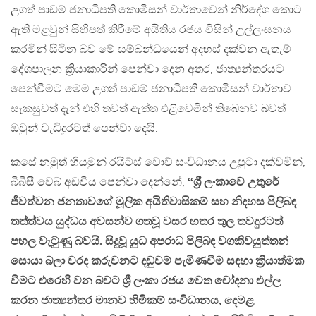
උගත් පාඩම් ජනාධිපති කොමිසන් වාර්තාවෙන් නිර්දේශ කොට
ඇති මළවුන් සිහිපත් කිරීමේ අයිතිය රජය විසින් උල්ලංඝනය
කරමින් සිටින බව මේ සම්බන්ධයෙන් අදහස් දක්වන ඇතැම්
දේශපාලන ක්‍රියාකාරීන් පෙන්වා දෙන අතර, ජාත්‍යන්තරයට
පෙන්වීමට මෙම උගත් පාඩම් ජනාධිපති කොමිසන් වාර්තාව
සැකසුවත් දැන් එහි තවත් ඇත්ත එළිවෙමින් තිබෙනව බවත්
ඔවුන් වැඩිදුරටත් පෙන්වා දෙයි.
කසේ නමුත් හියමුන් රයිට්ස් වොච් සංවිධානය උපුටා දක්වමින්,
බිබීසී වෙබ් අඩවිය පෙන්වා දෙන්නේ,
‘‘ශ්‍රී ලංකාවේ උතුරේ
ජීවත්වන ජනතාවගේ මූලික අයිතිවාසිකම් සහ නිදහස පිලිබඳ
තත්ත්වය යුද්ධය අවසන්ව ගතවූ වසර හතර තුල තවදුරටත්
පහල වැටුණු බවයි. සිදුවූ යුධ අපරාධ පිලිබඳ වගකිවයුත්තන්
සොයා බලා වරද කරුවනට දඬුවම් පැමිණවීම සඳහා ක්‍රියාත්මක
වීමට එරෙහි වන බවට ශ්‍රී ලංකා රජය වෙත චෝදනා එල්ල
කරන ජාත්‍යන්තර මානව හිමිකම් සංවිධානය, දෙමළ