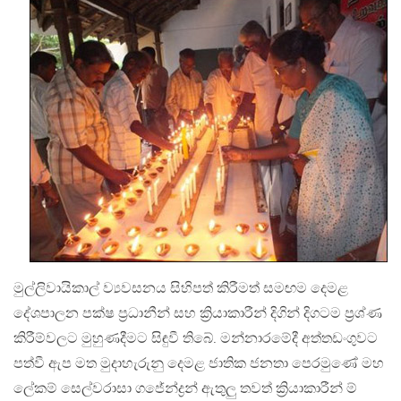
මුල්ලිවායිකාල් ව්‍යවසනය සිහිපත් කිරීමත් සමඟම දෙමළ
දේශපාලන පක්ෂ ප්‍රධානීන් සහ ක්‍රියාකාරීන් දිගින් දිගටම ප්‍රශ්ණ
කිරීම්වලට මුහුණදීමට සිඳුවී තිබේ. මන්නාරමේදී අත්තඩංගුවට
පත්වී ඇප මත මුදාහැරුනු දෙමළ ජාතික ජනතා පෙරමුණේ මහ
ලේකම් සෙල්වරාසා ගජේන්ද්‍රන් ඇතුලු තවත් ක්‍රියාකාරීන් ම්