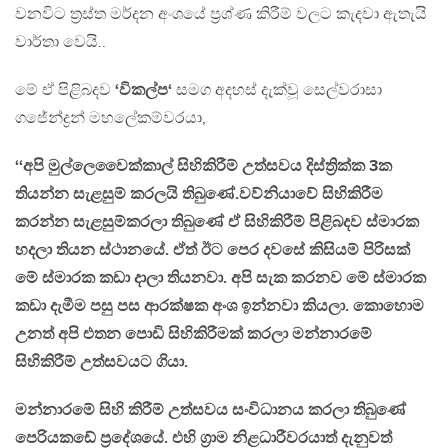
වනවිට ත්‍රස්ත මර්දන අංශයේ ප්‍රශ්ණ කිරීම් වලට කැදවා ඇතැයි
වාර්තා වෙයි..
මේ ඒ පිළිබදව
‘විකල්ප‘
සමග අදහස් දැක්වූ සෙල්වරාසා
ගජේන්ද්‍රන් මහලේකම්වරයා,
‘‘අපි මුල්ලෙවෛක්කාල් සිහිකිරීම් උත්සවය දිස්ත්‍රික්ක 3ක
තියන්න සැළසුම් කරලයි තිබුණේ.වව්නියාවේ සිහිකිරීම
කරන්න සැළසුම්කරලා තිබුණේ ඒ සිහිකිරීම් පිළිබදව ස්මාරක
හදලා තියන ස්ථානයේ. ඒත් ඊට පෙර දවසේ කිසියම් පිරිසක්
මේ ස්මාරක කඩා දාලා තියනවා. අපි සැක කරනව මේ ස්මාරක
කඩා දැමීම පසු පස ආරක්ෂක අංශ ඉන්නවා කියලා. කොහොම
උනත් අපි එතන පොඩි සිහිකිරීමක් කරලා මන්නාරමේ
සිහිකිරීම් උත්සවයට ගියා.
මන්නාරමේ සිහි කිරීම් උත්සවය සංවිධානය කරලා තිබුණේ
පෙරියකඩේ ප්‍රදේශයේ. එහි ග්‍රාම නිළධාරීවරයාත් දැනුවත්