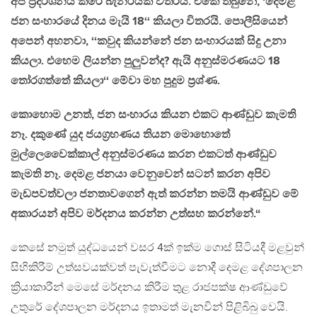
අපි ප්‍රදර්ශනය කරේ බැනරයක් විතරයි. එකේ තිබුනේ, ‘දෙමළ
ජන සංහාරයේ දිනය මැයි 18‘‘ කියලා විතරයි. පොලීසියෙන්
අපෙන් අහනවා, ‘‘කවුද කියන්නේ ජන සංහාරයක් සිදු උනා
කියලා. එහෙම ලියන්න පුලුවන්ද? ඇයි අනුස්මරණයට 18
තෝරගත්තේ කියලා‘‘ මේවා මහ පුදුම ප්‍රශ්ණ.
කොහොම උනත්, ජන සංහාරය කියන එකට ආණ්ඩුව කැමති
නෑ. දකුණේ යුද ජයග්‍රහණය තියන මොහොතේ
මුල්ලෙවෛක්කාල් අනුස්මරණය කරන එකටත් ආණ්ඩුව
කැමති නෑ. දෙමළ ජනයා වෙනුවෙන් සටන් කරන අපිව
මැඩපවත්වලා ජනතාවගෙන් ඇත් කරන්න තමයි ආණ්ඩුව මේ
අකාරයන් අපිව මර්දනය කරන්න උත්සහ කරන්නේ.“
කෙසේ නමුත් යුද්ධයෙන් වසර 4ක් ඉක්ම ගොස් සිටියදී මළවුන්
සිහිකිරීම් උත්සවයක්වත් පැවැත්වීමට නොදී දෙමළ දේශපාලන
ක්‍රියාකාරීන් මෙසේ මර්දනය කිරීම තුළ රාජපක්ෂ ආණ්ඩුවේ
උතුරේ දේශපාලන මර්දනය ඉතාමත් මැනවින් පිළිබිබු වෙයි.