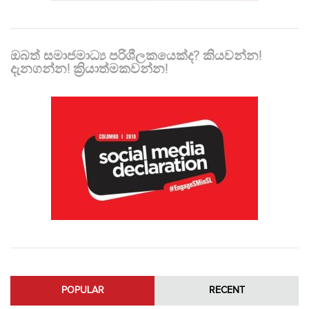
ඔබත් සමාජමාධ්‍ය පරිශීලකයෙක්ද? කියවන්න!
දැනගන්න! ක්‍රියාත්මකවන්න!
POPULAR
RECENT