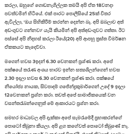
කරලා, ඔහුගේ ගොඩනැගිල්ලක තමයි අපි ඒත 18වනදා
පවත්වමින් හිටියේ. එක් පාරට පොලීසියේ 25ක් විතර
ඇවිල්ලා, ‘ඔය සිහිකිරීම් කරන්න දෙන්න බෑ. අපි ඔබලාව අත්
අඩංගුවට ගන්නවා‘ යැයි කියමින් අපි අත්අඩංගුවට ගත්තා. ඊට
පස්සේ අපි නිදහස් කරලා ඊයේ(20) අපි ආපහු ත්‍රස්ත විමර්ෂන
ඒකකයට කැදෙව්වා.
මගෙන් හවස 3ඉදන් 6.30 වෙනකන් ප්‍රශ්ණ කරා. අපේ
පක්ෂයේ තරැණ අංශය භාරව ඉන්න සත්‍යශිලන්ගෙන් හවස
2.30 ඉදලා හවස 6.30 වෙනකන් ප්‍රශ්ණ කරා. පක්ෂයේ
නියෝජ්‍ය නායක, සිවපාදම් ගජේන්ද්‍රකුමාර්ගෙන් උදේ 9 ඉදලා
12වෙනකන් ප්‍රශ්න කරා. තවත් අපේ සාමාජිකයෙක් වන
වසන්තරෑබන්ගෙනුත් මේ ආකාරයට ප්‍රශ්න කරා.
සමහර මාධ්‍යවල අපි දැක්කා අපේ සැමරැමේදී ප්‍රභාකරන්ගේ
පොටෝ තිබුනා කියලා. අපි ළග කගේවත් පොටෝ තිබුණේ නෑ.