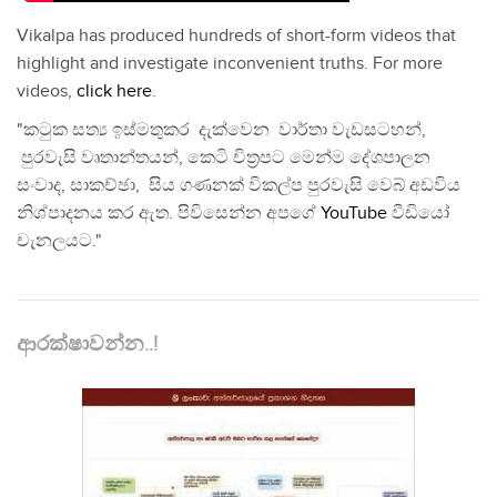
Vikalpa has produced hundreds of short-form videos that
highlight and investigate inconvenient truths. For more
videos,
click here
.
"කටුක සත්‍ය ඉස්මතුකර දැක්වෙන වාර්තා වැඩසටහන්,
පුරවැසි වෘතාන්තයන්, කෙටි චිත්‍රපට මෙන්ම දේශපාලන
සංවාද, සාකච්ඡා, සිය ගණනක් විකල්ප පුරවැසි වෙබ් අඩවිය
නිශ්පාදනය කර ඇත. පිවිසෙන්න අපගේ
YouTube
වීඩියෝ
චැනලයට."
ආරක්ෂාවන්න..!