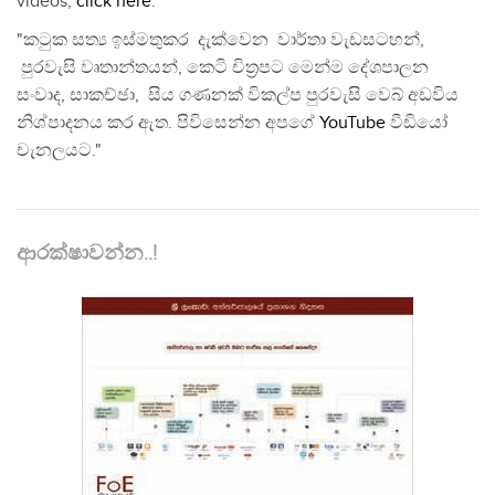
videos,
click here
.
"කටුක සත්‍ය ඉස්මතුකර දැක්වෙන වාර්තා වැඩසටහන්,
පුරවැසි වෘතාන්තයන්, කෙටි චිත්‍රපට මෙන්ම දේශපාලන
සංවාද, සාකච්ඡා, සිය ගණනක් විකල්ප පුරවැසි වෙබ් අඩවිය
නිශ්පාදනය කර ඇත. පිවිසෙන්න අපගේ
YouTube
වීඩියෝ
චැනලයට."
ආරක්ෂාවන්න..!