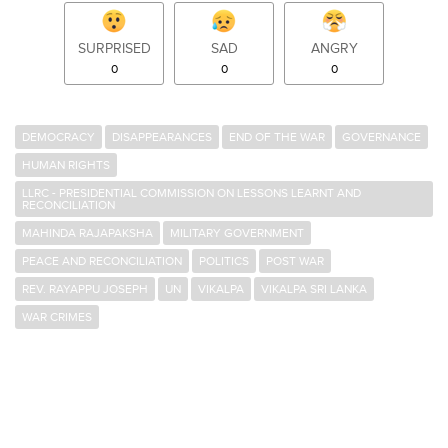
SURPRISED
SAD
ANGRY
0
0
0
DEMOCRACY
DISAPPEARANCES
END OF THE WAR
GOVERNANCE
HUMAN RIGHTS
LLRC - PRESIDENTIAL COMMISSION ON LESSONS LEARNT AND
RECONCILIATION
MAHINDA RAJAPAKSHA
MILITARY GOVERNMENT
PEACE AND RECONCILIATION
POLITICS
POST WAR
REV. RAYAPPU JOSEPH
UN
VIKALPA
VIKALPA SRI LANKA
WAR CRIMES