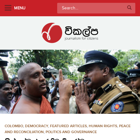
S
Search
MENU
k
for:
i
p
t
o
m
a
i
n
c
o
n
t
e
n
COLOMBO
,
DEMOCRACY
,
FEATURED ARTICLES
,
HUMAN RIGHTS
,
PEACE
t
AND RECONCILIATION
,
POLITICS AND GOVERNANCE