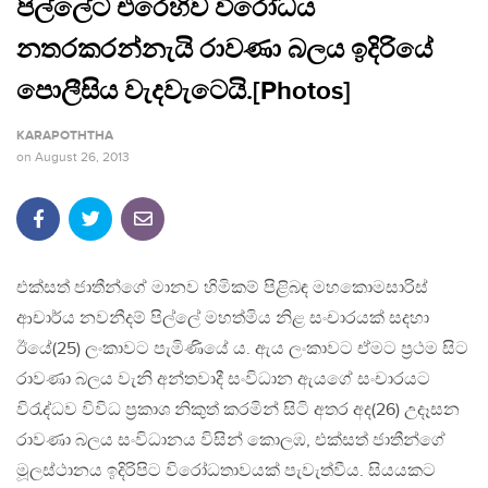
පිල්ලේට එරෙහිව විරෝධය
නතරකරන්නැයි රාවණා බලය ඉදිරියේ
පොලීසිය වැදවැටෙයි.[Photos]
KARAPOTHTHA
on
August 26, 2013
එක්සත් ජාතීන්ගේ මානව හිමිකම් පිළිබඳ මහකොමසාරිස්
ආචාර්ය නවනීදම් පිල්ලේ මහත්මිය නිළ සංචාරයක් සදහා
ඊයේ(25) ලංකාවට පැමිණියේ ය. ඇය ලංකාවට ඒමට ප්‍රථම සිට
රාවණා බලය වැනි අන්තවාදී සංවිධාන ඇයගේ සංචාරයට
විරැද්ධව විවිධ ප්‍රකාශ නිකුත් කරමින් සිටි අතර අද(26) උදෑසන
රාවණා බලය සංවිධානය විසින් කොලඹ, එක්සත් ජාතීන්ගේ
මූලස්ථානය ඉදිරිපිට විරෝධතාවයක් පැවැත්වීය. සියයකට