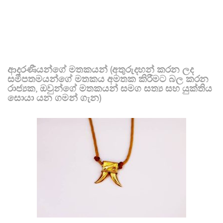
ආදරණීයන්ගේ මතකයන් (අතුරුදහන් කරන ලද
සමීපතමයන්ගේ මතකය අමතක කිරීමට බල කරන
රාජ්‍යක, ඔවුන්ගේ මතකයන් සමග සත්‍ය සහ යුක්තිය
සොයා යන ගමන් ගැන)