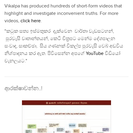
Vikalpa has produced hundreds of short-form videos that
highlight and investigate inconvenient truths. For more
videos,
click here
.
"කටුක සත්‍ය ඉස්මතුකර දැක්වෙන වාර්තා වැඩසටහන්,
පුරවැසි වෘතාන්තයන්, කෙටි චිත්‍රපට මෙන්ම දේශපාලන
සංවාද, සාකච්ඡා, සිය ගණනක් විකල්ප පුරවැසි වෙබ් අඩවිය
නිශ්පාදනය කර ඇත. පිවිසෙන්න අපගේ
YouTube
වීඩියෝ
චැනලයට."
ආරක්ෂාවන්න..!