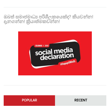
ඔබත් සමාජමාධ්‍ය පරිශීලකයෙක්ද? කියවන්න!
දැනගන්න! ක්‍රියාත්මකවන්න!
POPULAR
RECENT