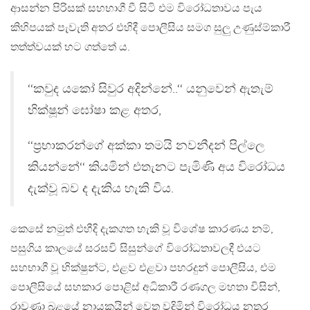
ආසන්න පිරිසක් සහභාගී වී සිටි එම විරෝධතාවය පැය
කිහිපයක් පැවැති අතර එහිදී පොලීසිය සමග සුලු උණුස්ම්කාරී
තත්ත්වයක් හට ගත්තේ ය.
‘‘කවුද යකෝ සිවුර අදින්නේ..‘‘ යනුවෙන් ඇතැම්
භික්ෂූන් ඝෝෂා කළ අතර,
‘‘ප්‍රභාකරන්ගේ අක්කා තමයි නවනීදන් පිල්ලෙ
කියන්නේ‘‘ කියමින් එතැනට පැමිණි අය විරෝධය
දැක්වූ බව ද දැකිය හැකි විය.
කෙසේ නමුත් එහීදි දැකගත හැකි වූ විශේෂ කාරණය නම්,
පසුගිය කාලයේ සරසවි සිසුන්ගේ විරෝධතාවලදී එයට
සහභාගී වූ භික්ෂුන්ට, එළව එළවා පහරදුන් පොලීසිය, එම
පොලීසියේ සහකාර පොළිස් අධිකාරී රණගල මහතා විසින්,
රාවණා බළයේ නායකයින් වෙත වදිමින් විරෝධය නතර