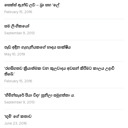
සෙක්ස් ඇන්ඩ් ලව් – බ්‍රා සහ ‘ලේ’
February 15, 2016
සම ලිංගිකයෝ
September 9, 2013
පෑඩ් අඳින ගැහැනියකගේ හෘදය සාක්ෂිය
May 10, 2019
‘රහසිගතව ක්‍රියාත්මක වන කුලවාදය අවසන් කිරීමට කාලය උදාවී
තිබේ.’
February 15, 2016
‘හිමින්සැරේ පියා විදා‘ සුනිලා සමුගත්තා ය.
September 9, 2013
‘භූමි’ ගේ කතාව
June 23, 2016