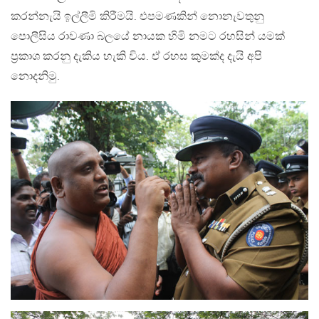
කරන්නැයි ඉල්ලීමි කිරීමයි. එපමණකින් නොනැවතුනු
පොලීසිය රාවණා බලයේ නායක හිමි නමට රහසින් යමක්
ප්‍රකාශ කරනු දැකිය හැකි විය. ඒ රහස කුමක්ද දැයි අපි
නොදනිමු.