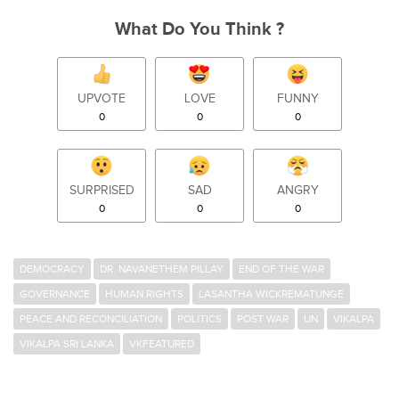
What Do You Think ?
UPVOTE
LOVE
FUNNY
0
0
0
SURPRISED
SAD
ANGRY
0
0
0
DEMOCRACY
DR. NAVANETHEM PILLAY
END OF THE WAR
GOVERNANCE
HUMAN RIGHTS
LASANTHA WICKREMATUNGE
PEACE AND RECONCILIATION
POLITICS
POST WAR
UN
VIKALPA
VIKALPA SRI LANKA
VKFEATURED