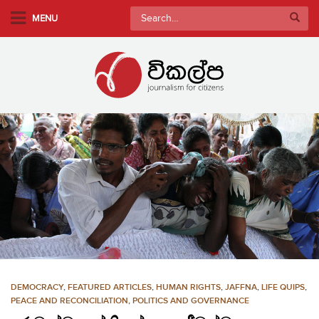
S
Search
MENU
k
for:
i
p
t
o
m
a
i
n
c
o
n
t
e
n
DEMOCRACY
,
FEATURED ARTICLES
,
HUMAN RIGHTS
,
JAFFNA
,
LIFE QUIPS
,
t
PEACE AND RECONCILIATION
,
POLITICS AND GOVERNANCE