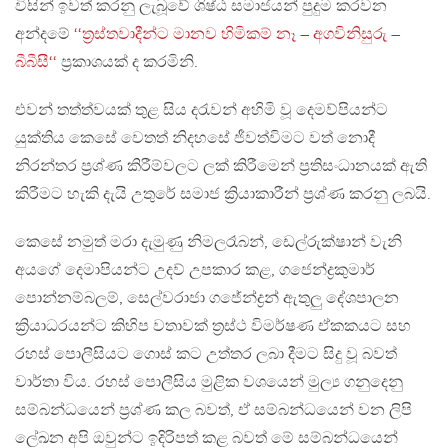
විසින් ඉවත් කරනු ලැබූවේ ශිෂ්ඨ සමාජයන් පුදුම කරවන
අන්දමේ
‘‘ත්‍රස්තවාදීන්ට මානව හිමිකම් නෑ – අගවිනිසුරු –
බීබීසී‘‘
ප්‍රකාශයක් ද කරමිනි.
එවන් තත්ත්වයක් තුළ සිය දරැවන් අහිමි වූ දෙමව්පියන්ට
යුක්තිය කෙසේ වෙතත් නිදහසේ ජීවත්විමට වත් නොදී
නිරන්තර ප්‍රශ්ණ කිරීම්වලට ලක් කිරීමෙන් ප්‍රතිසංධානයක් ඇති
කිරීමට හැකි දැයි උතුරේ සමාජ ක්‍රියාකාරීන් ප්‍රශ්ණ කරනු ලබයි.
කෙසේ නමුත් මරා දැමුණු නිමලරෑබන්, ඩෙල්රුක්ෂාන් වැනි
අයගේ දෙමාපියන්ට උදව් උපකාර කළ, ගජෙන්ද්‍රකුමාර්
පොන්නම්බලම්, සෙල්වරාජා ගජේන්ද්‍රන් ඇතුලු දේශපාලන
ක්‍රියාධරයන්ට කිහිප වතාවක් ත්‍රස්ථ විමර්ෂණ ඒකකයට සහ
රහස් පොලීසියට ගොස් කට උත්තර ලබා දීමට සිදු වූ බවත්
වාර්තා විය. රහස් පොලීසිය මුළික වශයෙන් මුල්‍ය ගනුදෙනු
සම්බන්ධයෙන් ප්‍රශ්ණ කල බවත්, ඒ සම්බන්ධයෙන් වන ලිපි
ලේඛන අපි ඔවුන්ට ඉදිරිපත් කළ බවත් මේ සම්බන්ධයෙන්