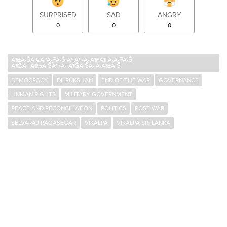
SURPRISED
SAD
ANGRY
0
0
0
À¶±À·ŠÀ·€À·’À·ƑÀ·Š À¶¸À¶»À·’À¶ºÀ¶¯À·À·ƑÀ·Š
À¶©À·™À¶½À·ŠÀ¶»À·”À¶ŠÀ·ŠÀ·‚À·À¶±À·Š
DEMOCRACY
DILRUKSHAN
END OF THE WAR
GOVERNANCE
HUMAN RIGHTS
MILITARY GOVERNMENT
PEACE AND RECONCILIATION
POLITICS
POST WAR
SELVARAJ RAGASEGAR
VIKALPA
VIKALPA SRI LANKA