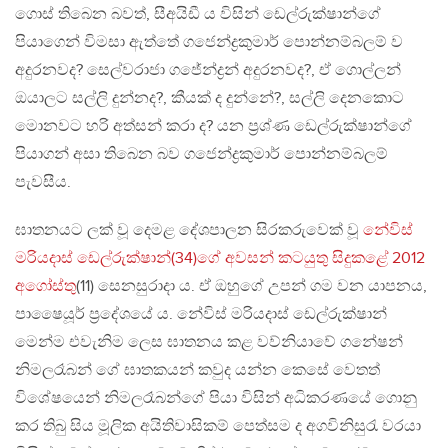
ගොස් තිබෙන බවත්, සීඅයිඩී ය විසින් ඩෙල්රුක්ෂාන්ගේ
පියාගෙන් විමසා ඇත්තේ ගජෙන්ද්‍රකුමාර් පොන්නම්බලම් ව
අදුරනවද? සෙල්වරාජා ගජේන්ද්‍රන් අදුරනවද?, ඒ ගොල්ලන්
ඔයාලට සල්ලි දුන්නද?, කීයක් ද දුන්නේ?, සල්ලි දෙනකොට
මොනවට හරි අත්සන් කරා ද? යන ප්‍රශ්ණ ඩෙල්රුක්ෂාන්ගේ
පියාගන් අසා තිබෙන බව ගජෙන්ද්‍රකුමාර් පොන්නම්බලම්
පැවසීය.
ඝාතනයට ලක් වූ දෙමළ දේශපාලන සිරකරුවෙක් වූ
නේවිස්
මරියදාස් ඩෙල්රුක්ෂාන්(34)ගේ අවසන් කටයුතු සිදුකළේ 2012
අගෝස්තු
(11) සෙනසුරාදා ය. ඒ ඔහුගේ උපන් ගම වන යාපනය,
පාෂෛයූර් ප්‍රදේශයේ ය. නේවිස් මරියදාස් ඩෙල්රුක්ෂාන්
මෙන්ම එවැනිම ලෙස ඝාතනය කළ වව්නියාවේ ගනේෂන්
නිමලරෑබන් ගේ ඝාතකයන් කවුද යන්න කෙසේ වෙතත්
විශේෂයෙන් නිමලරෑබන්ගේ පියා විසින් අධිකරණයේ ගොනු
කර තිබු සිය මූලික අයිතිවාසිකම් පෙත්සම ද අගවිනිසුරැ වරයා