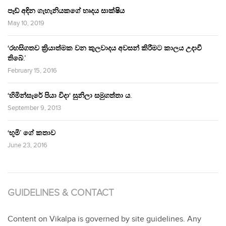
පෑඩ් අඳින ගැහැනියකගේ හෘදය සාක්ෂිය
May 10, 2019
‘රහසිගතව ක්‍රියාත්මක වන කුලවාදය අවසන් කිරීමට කාලය උදාවී
තිබේ.’
February 15, 2016
‘හිමින්සැරේ පියා විදා‘ සුනිලා සමුගත්තා ය.
September 9, 2013
‘භූමි’ ගේ කතාව
June 23, 2016
GUIDELINES & CONTACT
Content on Vikalpa is governed by site guidelines. Any