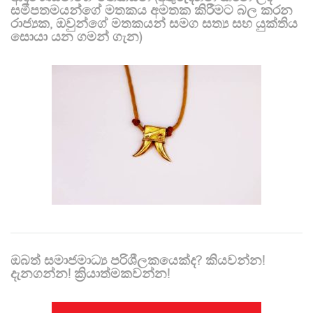
සමීපතමයන්ගේ මතකය අමතක කිරීමට බල කරන
රාජ්‍යක, ඔවුන්ගේ මතකයන් සමග සත්‍ය සහ යුක්තිය
සොයා යන ගමන් ගැන)
ඔබත් සමාජමාධ්‍ය පරිශීලකයෙක්ද? කියවන්න!
දැනගන්න! ක්‍රියාත්මකවන්න!