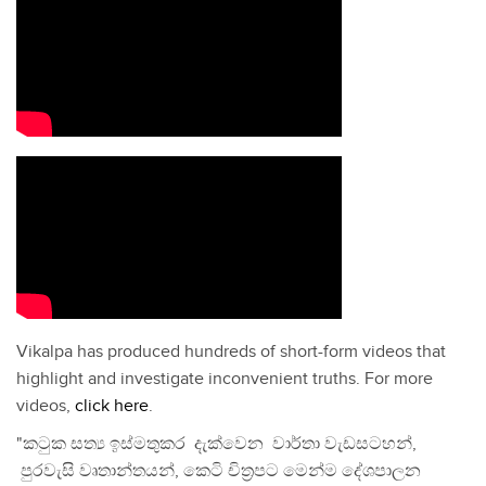
Vikalpa has produced hundreds of short-form videos that
highlight and investigate inconvenient truths. For more
videos,
click here
.
"කටුක සත්‍ය ඉස්මතුකර දැක්වෙන වාර්තා වැඩසටහන්,
පුරවැසි වෘතාන්තයන්, කෙටි චිත්‍රපට මෙන්ම දේශපාලන