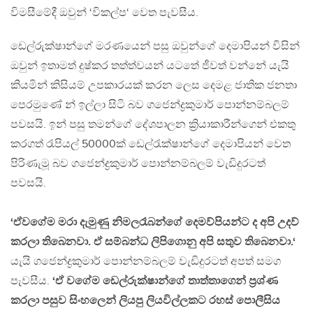
විමසීමේදී ඔවුන් ‘විකල්ප‘ වෙත පැවසීය.
ඩෙල්රුක්ෂාන්ගේ මරණයෙන් පසු ඔවුන්ගේ දෙමාපියන් විසින්
ඔවුන් ඉතාමත් දුෂ්කර තත්ත්වයන් යටතේ ජීවත් වන්නේ යැයි
කියමින් කිසියම් උපකාරයක් කරන ලෙස දෙමළ ජාතික ජනතා
පෙරමුණේ න් ඉල්ලා සිටි බව ගජෙන්ද්‍රකුමාර් පොන්නම්බලම්
පවසයි. ඉන් පසු තමන්ගේ දේශපාලන ක්‍රියාකාරීන්ගෙන් එකතු
කරගත් රැපියල් 50000ක් ඩෙල්රැක්ෂාන්ගේ දෙමාපියන් වෙත
පිරිණැමූ බව ගජෙන්ද්‍රකුමාර් පොන්නම්බලම් වැඩිදුරටත්
පවසයි.
‘ඒවගේම මරා දැමුණු නිමලරෑබන්ගේ දෙමව්පියන්ට ද අපි උදව්
කරලා තිබෙනවා. ඒ සම්බන්ධ ලිපිගොනු අපි සතුව තිබෙනවා.‘
යැයි ගජෙන්ද්‍රකුමාර් පොන්නම්බලම් වැඩිදුරටත් අපත් සමග
පැවසීය.
‘ඒ වගේම ඩෙල්රුක්ෂාන්ගේ තාත්තාගෙන් ප්‍රශ්ණ
කරලා පසුව සිංහලෙන් ලියපු ලියවිල්ලකට රහස් පොලීසිය