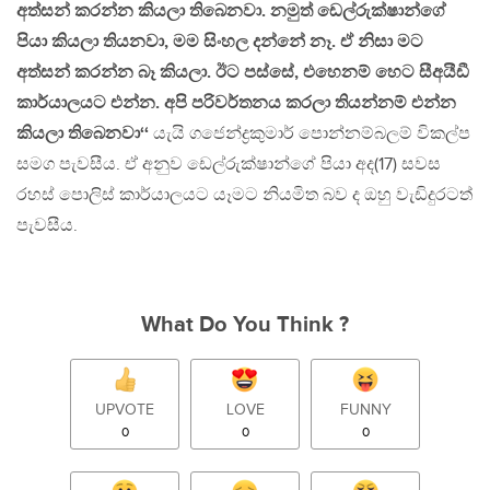
අත්සන් කරන්න කියලා තිබෙනවා. නමුත් ඩෙල්රුක්ෂාන්ගේ
පියා කියලා තියනවා, මම සිංහල දන්නේ නෑ. ඒ නිසා මට
අත්සන් කරන්න බෑ කියලා. ඊට පස්සේ, එහෙනම් හෙට සීඅයීඩී
කාර්යාලයට එන්න. අපි පරිවර්තනය කරලා තියන්නම් එන්න
කියලා තිබෙනවා‘‘
යැයි ගජෙන්ද්‍රකුමාර් පොන්නම්බලම් විකල්ප
සමග පැවසීය. ඒ අනුව ඩෙල්රුක්ෂාන්ගේ පියා අද(17) සවස
රහස් පොලිස් කාර්යාලයට යෑමට නියමිත බව ද ඔහු වැඩිදුරටත්
පැවසීය.
What Do You Think ?
UPVOTE
LOVE
FUNNY
0
0
0