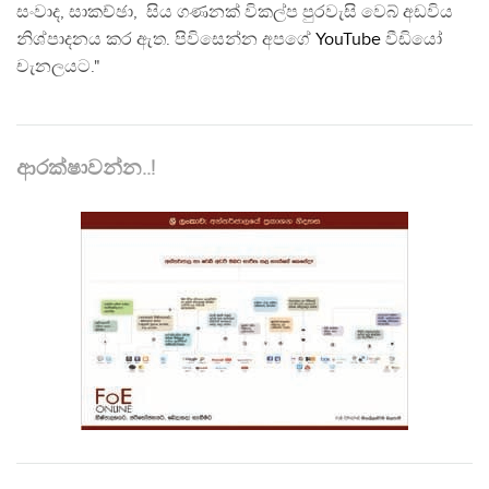
සංවාද, සාකච්ඡා, සිය ගණනක් විකල්ප පුරවැසි වෙබ් අඩවිය
නිශ්පාදනය කර ඇත. පිවිසෙන්න අපගේ
YouTube
වීඩියෝ
චැනලයට."
ආරක්ෂාවන්න..!