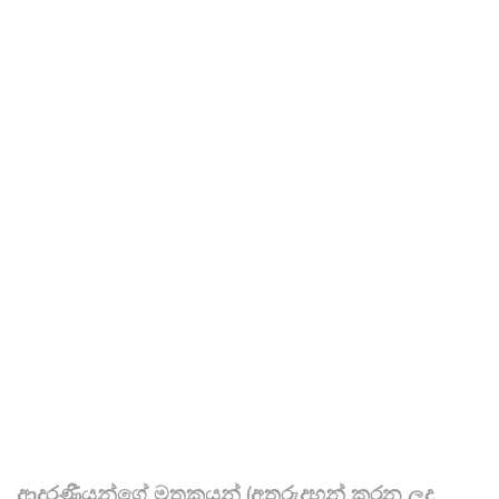
ආදරණීයන්ගේ මතකයන් (අතුරුදහන් කරන ලද