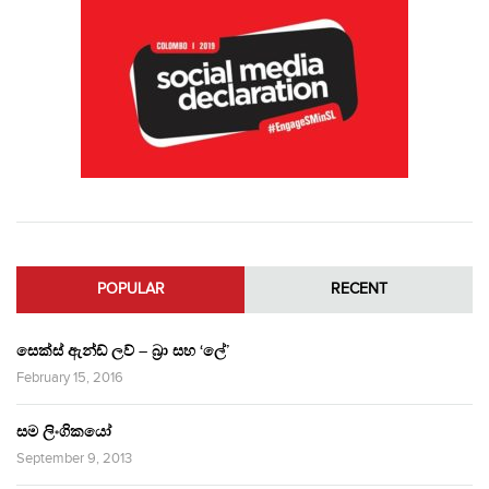
POPULAR
RECENT
සෙක්ස් ඇන්ඩ් ලව් – බ්‍රා සහ ‘ලේ’
February 15, 2016
සම ලිංගිකයෝ
September 9, 2013