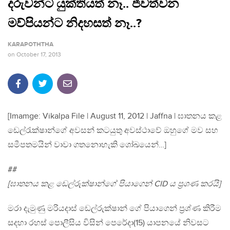
දරුවන්ට යුක්තියත් නෑ.. ජීවත්වන
මව්පියන්ට නිදහසත් නෑ..?
KARAPOTHTHA
on
October 17, 2013
[Imamge: Vikalpa File | August 11, 2012 | Jaffna | ඝාතනය කළ
ඩෙල්රැක්ෂාන්ගේ අවසන් කටයුතු අවස්ථාවේ ඔහුගේ මව සහ
සමීපතමයින් වාවා ගතනොහැකි ශෝඛයෙන්…]
##
[ඝාතනය කළ ඩෙල්රුක්ෂාන්ගේ පියාගෙන් CID ය ප්‍රශණ කරයි]
මරා දැමුණු මරියදාස් ඩෙල්රුක්ෂාන් ගේ පියාගෙන් ප්‍රශ්ණ කිරීම
සදහා රහස් පොලීසිය විසින් පෙරේදා(15) යාපනයේ නිවසට