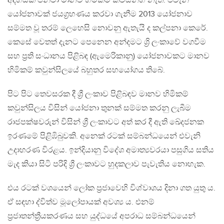
අදහසක් ජිනීවා මානව හිමිකම් කවයන්හි නැත. එවැනි
යෝජනාවක් ජයග්‍රහණය කරවා ගැනීම 2013 යෝජනාව
සම්මත වූ තරම් ලෙහෙසි නොවනු ඇතැයි ද කල්පනා කෙරේ.
කෙසේ වෙතත් දැනට පෙනෙන අන්දමට ශ්‍රි ලංකාවේ වගවීම
සහ ප්‍රති සංධානය පිළිබඳ (ඇමෙරිකානු) යෝජනාවකට මානව
හිමිකම් කවුන්සිලයේ බහුතර සහයෝගය තිබේ.
පිට පිට තෙවසරක දී ශ්‍රී ලංකාව පිළිබඳව මානව හිමිකම්
කවුන්සිලය විසින් යෝජනා තුනක් සම්මත කරනු ලැබීම
රාජපක්ෂවරුන් විසින් ශ්‍රී ලංකාවට අත් කර දී ඇති ඛේදජනක
ඉරණමේ පිළිඹිබුවකි. අනෙක් රටක් සම්බන්ධයෙන් එවැනි
උදාහරණ විරළය. ඉන්දියානු විදේශ අමාත්‍යවරයා ‍පසුගිය සතිය
මැද කියා සිටි පරිදි ශ්‍රී ලංකාවට හුදකලාව පැවැතිය නොහැක.
එය රටක් වශයෙන් ලෝක ප්‍රජාවෙහි විශ්වාශය දිනා ගත යුතු ය.
ඒ සඳහා ද්විත්ව මූලෝපායක් අවශ්‍ය ය. එනම්
ප්‍රජාතන්ත්‍රීයකරණය සහ යුද්ධයේ අපරාධ සම්බන්ධයෙන්