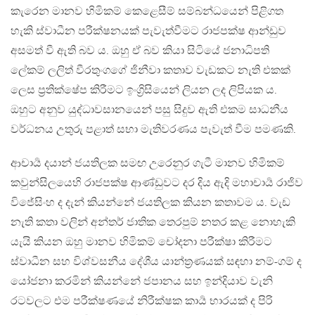
කැරෙන මානව හිමිකම් කෙළෙසීම් සම්බන්ධයෙන් පිළිගත
හැකි ස්වාධීන පරීක්ෂනයක් පැවැත්වීමට රාජපක්ෂ ආන්ඩුව
අසමත් වී ඇති බව ය. ඔහු ඒ බව කියා සිටියේ ජනාධිපති
ලේකම් ලලිත් වීරතුංගගේ ජිනීවා කතාව වැඩකට නැති එකක්
ලෙස ප්‍රතික්ෂේප කිරීමට ඉංග්‍රිසියෙන් ලියන ලද ලිපියක ය.
ඔහුට අනුව යුද්ධාවසානයෙන් පසු ‍සිදුව ඇති එකම සාධනීය
වර්ධනය උතුරු පළාත් සභා මැතිවරණය පැවැත් වීම පමණකි.
ආචාර්‍ය දයාන් ජයතිලක සමඟ උරෙනුර ගැටී මානව හිමිකම්
කවුන්සිලයෙහි රාජපක්ෂ ආණ්ඩුවට දර දිය ඇදි මහාචාර්‍ය රාජිව
විජේසිංහ ද දැන් කියන්නේ ජයතිලක කියන කතාවම ය. වැඩ
නැති කතා වලින් අන්තර් ජාතික තෙරපුම් නතර කළ නොහැකි
යැයි කියන ඔහු මානව හිමිකම් චෝදනා පරීක්ෂා කිරීමට
ස්වාධීන සහ විශ්වසනීය දේශීය යාන්ත්‍රණයක් සඳහා නම්-ගම් ද
යෝජනා කරමින් කියන්නේ ජපානය සහ ඉන්දියාව වැනි
රටවලට එම පරීක්ෂණයේ නිරීක්ෂක කාර්‍ය භාරයක් ද පිරි