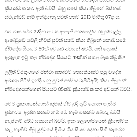
කියා සිටියේ උගත් පාඩම් කොමිසමේ නිර්දේශ සියයට 99ක්
ක්‍රියාත්මක කර ඇති බවයි. ඔහු එසේ කියා තිබුනේ බිස්නස්
ස්ටෑන්ඩඩ් නම් ඉන්දියානු පුවත් පතට 2013 මාර්තු 07දා ය.
එම මාසයේම 22දින මාධ්‍ය ඇමැති කෙහෙලිය රඹුක්වැල්ල
ආණ්ඩුවේ ඩේලි නිව්ස් පුවත් පතට කියා තිබුනේ කොම්සමේ
නිර්දේශ සියයට 50ක් ඉටුකර අවසන් බවයි. සති දෙකක්
ඇතුළත ඉටු කළ නිර්දේශ සියයට 49කින් පහළ බැස තිබුණි!!
ලලිත් වීරතුංගගේ ජිනීවා කතාවට තෙසතියකට පසු විදේශ
අමාත්‍ය පීරිස් ඉන්දියානු පුවත් සේවයට(පීටීඅයි) කියා තිබුණේ
නිර්දේශයන්ගෙන් සියයට 85ක්ම ක්‍රියාත්මක කර අවසන් බවයි.
මෙම ප්‍රකාශයන්ගෙන් කුමක් නිවැරදි දැයි සොයා ගැනීම
දුෂ්කරය. ඇත්ත කතාව නම් මේ හැම එකක්ම බොරු බවයි;
නැත්නම් අර්ධ සත්‍යයන් බවයි. ඉතා ‍ලෙ‍හෙසියෙන් ක්‍රියාත්මත
කළ හැකිව තිබූ යුද්ධයේ දී මිය ගිය සියළු දෙනා සිහි කැරෙන