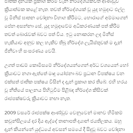
ජාතික දිනයක් ප්‍රකාශ කිරීම වැනි නිර්දේශයක්වත් ආණ්ඩුව
ක්‍රියාත්මක කළේ නැත. තවත් නිර්දේශයක් වූ යුද හමුදාට එල්ල
වූ මිනිස් ඝාතන චෝදනා විභාග කිරීමට, හොරාගේ අම්මාගෙන්
පේන අසන්නා සේ, යුද හමුදාවේම අධිකරණයක් පත් කිරීම
තවත් බොරැවක් බවට පත් විය. ඉටු නොකරන ලද මිනිස්
හැකියාව අනුව කල හැකිව තිබූ නිර්දේශ ලැයිස්තුවක් ම දැන්
ජිනීවා හි සංසරණය වෙයි.
උගත් පාඩම් කොමිසමේ නිර්දේශයන්ගෙන් අර්ධ වශයෙන් හෝ
ක්‍රියාවට නගා ඇත්තේ මෘදු යෝජනා බව ප්‍රධාන විපක්ෂය වන
එක්සත් ජාතික පක්ෂය විසින් ද දැන් ප්‍රකාශ කර තිබේ. එහි හරය
වූ නීතියේ පාලනය පිහිටුවීම පිළිබඳ නිර්දේශ කිසිවක්
රාජපක්ෂවරු ක්‍රියාවට නඟා නැත.
2009 වසරේ රාජපක්ෂ ආණ්ඩුව වෙනුවෙන් මානව හිමිකම්
කවුන්සිලයේ දර දිය ඇද්දේ තානාපති දයාන් ජයතිලකය. ඔහු
දැන් කියන්නේ යුද්ධයේ අවසන් සමයේ දී සිදුවූ බවට චෝදනා