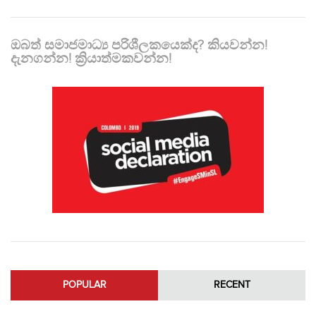
ඔබත් සමාජමාධ්‍ය පරිශීලකයෙක්ද? කියවන්න!
දැනගන්න! ක්‍රියාත්මකවන්න!
POPULAR
RECENT