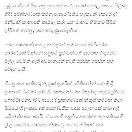
යුද්ධ භුමියේ මියෑදුනු දස දහස් ගණනාවක් දෙමළ ජනයා පිළිබඳ
නිසි පරීක්ෂණයක් කරනු ඇතැයි සිතිය හැක්කේ කෙසේ ද?
ජිනීවාහි කානාපති කාර්‍යාල කරා යන මානව හිමිකම් පිරිස්
ඉදිරිපත් කරනු ලබන කරුණු එවැනි ය.
මෙම තානාපති අංශ උනන්දුවක් දක්වන තවත් විශේෂ
කාරණයක් වන්නේ සුලුතර ප්‍රජාවන්ගේ ආගමික නිදහසට
එල්ල වෙමින් ඇති අවසානයක් නැති තර්ජන ගර්ජන සහ
මර්දනය යි.
හිටපු තානාපතිවරුන්, ශ්‍රාස්ත්‍රඥයින්, නීති‍වේදීන් යනාදී ශ්‍රී
ලංකාවේ විද්වත් පුරවැසි එකතුවක් වන සිකුරාදා හමුව(ෆ්‍රයිඩේ
‍‍ෆෝරම්) ජනවාරි මාසයේ දී ප්‍රකාශණයක් නිකුත් කරමින් කියා
සිටියේ ශ්‍රී ලංකාව අත්ත‍නෝමතික රාජ්‍ය පාලනයක් කරා ඇදී
යමින් තිබෙන බවයි. ඒ වනාහී පසුගිය අගෝස්තු අග සතියෙහි
ශ්‍රී ලංකාවේ සංචාරයක නිරත වූ මානව හිමිකම් මහ