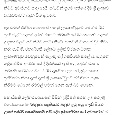
අනෙක් රටවල් නියෝජිතයිනට ශ්‍රී ලංකාව ගැන වාක්‍යක් දෙකක්
කීමට අවස්ථාව පාදා දෙයි. එබැවින් ප්‍රථම සතියේ දීම ශ්‍රී ලංකාව
සාකච්ජාවට බදුන් වීම ඇරඹේ.
දැනටමත් ජිනීවා තානාපති අංශ ශ්‍රී ලංකාණ්ඩුවේ මෙන්ම ඊට
ප්‍රතිවිරුද්ධ අදහස් දරණ මානව හිමිකම් සංවිධානයන්හි අදහස්
උදහස් වලට සවන් දීම අරඹා තිබේ. ජනවාරි මාසයේ දී ජිනීවා
කරා පැමිණි ජනාධිපති ලේකම් ලලිත් වීරතුංග මහතා
ලංකාණ්ඩුව වෙනුවෙන් ලොකු මැදිහත්වීමක් කලේ ය. ඔහුගේ
මැදිහත්වීම ආරම්භයේ දී දීප්තියක් ඇති කල නමුත් මානව
හිමිකම් සංවිධාන විසින් ඊට දැක්වන ලද කරුණු සහගත
ප්‍රතිචාරය නිසා දැන් දැන් ශ්‍රී ලංකාණ්ඩුවේ ස්ථාවරය සැක
කිරීමට බෙහෝ රටවල් පටන් ගෙන ඇති බව පෙනේ.
ජනාධිපති ලේකම්වරයාගේ විසින් ඉදිරිපත් කරන ලද කරුණූ
විශේෂයෙන්ම
‘මනුෂ්‍ය හැකියාව අනුව ඉටු කළ හැකි සියළු
උගත් පාඩම් කොමිසමේ නිර්දේශ ක්‍රියාත්මක කර අවසන්ය’
යි