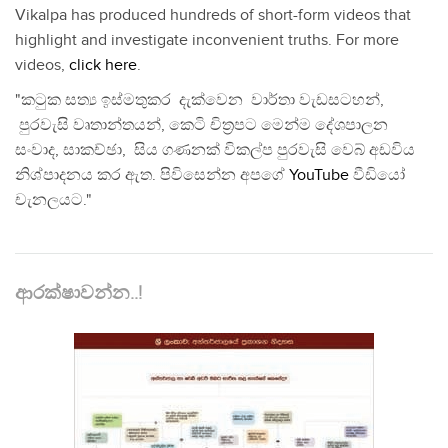
Vikalpa has produced hundreds of short-form videos that
highlight and investigate inconvenient truths. For more
videos,
click here
.
"කටුක සත්‍ය ඉස්මතුකර දැක්වෙන වාර්තා වැඩසටහන්,
පුරවැසි වෘතාන්තයන්, කෙටි චිත්‍රපට මෙන්ම දේශපාලන
සංවාද, සාකච්ඡා, සිය ගණනක් විකල්ප පුරවැසි වෙබ් අඩවිය
නිශ්පාදනය කර ඇත. පිවිසෙන්න අපගේ
YouTube
වීඩියෝ
චැනලයට."
ආරක්ෂාවන්න..!