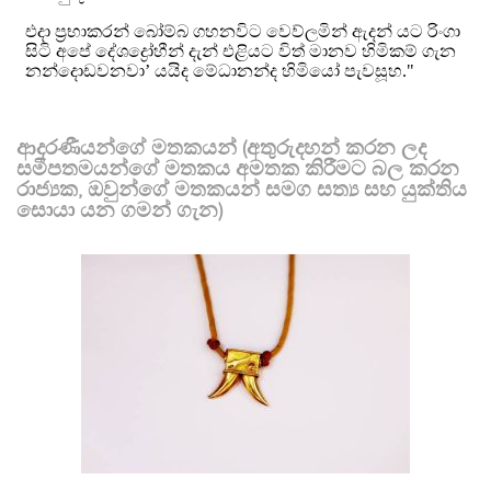
ආදරණීයන්ගේ මතකයන් (අතුරුදහන් කරන ලද
සමීපතමයන්ගේ මතකය අමතක කිරීමට බල කරන
රාජ්‍යක, ඔවුන්ගේ මතකයන් සමග සත්‍ය සහ යුක්තිය
සොයා යන ගමන් ගැන)