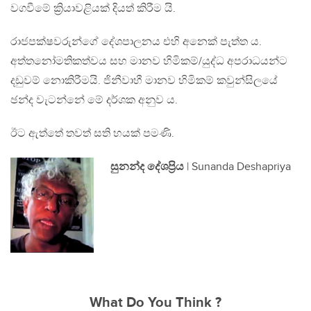
වගවීමේ ක්‍රියාවළියක් දියත් කිරීම යි.
රාජපක්ෂවරුන්ගේ දේශපාලනය එහි අනෙක් පැත්ත ය.
අත්තනෝමතිකත්වය සහ මානව හිමිකම්/යුද්ධ අපරාධයන්ට
දඩුවම් නොකිරීමයි. ජිනීවාහී මානව හිමිකම් කවුන්සිලයේ
ඡන්ද වැටන්නේ මේ දර්ශක අනුව ය.
ඊට ඇත්තේ තවත් සති හයක් පමණි.
සුනන්ද දේශප්‍රිය
| Sunanda Deshapriya
What Do You Think ?