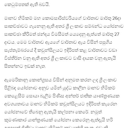
කෙටුම්පතක් ඇති බවයි‍.
මානව හිමිකම් මහ කොමසාරිස්වරියගේ වාර්තාව මාර්තු 26දා
සාකච්ඡාවට ගැනෙනු ඇති අතර ශ්‍රී ලංකාව සම්බන්ධ යෝජනාව
සාකච්ඡා කිරීමත් ඡන්දය විමසීමත් යෙදෙනු ඇත්තේ මාර්තු 27
දාටය. මෙම වාර්තාව ඇයගේ වාර්තාව ඇය විසින් පසුගිය
සැප්තැම්බරයේ දී කවුන්සිලයට ඉදිරිපත් කළ වාර්තාවට වඩා
විස්තීර්න වනු ඇති අතර ශ්‍රී ලංකාවට වාසි දායක වනු ඇතැයි
සිතන්නට ඉඩක් නැත.
ඇමෙරිකානු කොන්ග්‍රසය විසින් අනුමත කරන ලද ශ්‍රී ලංකාව
පිළිබඳ යෝජනාව අනුව යමින් යුද්ධ කාලීන මානව හිමිකම්
කෙළෙසීම් සොයා බැලීම පිණිස අන්තර් ජාතික යාණ්ත්‍රණයක
අවශයතාවය මානව හිමිකම් කවුන්සිලයට ඉදිරිපත් කැරෙන
යෝජනාවේ තිබෙනු ඇතැයි කල්පනා කෙරේ. නමුත්
‍කුමණාකාර යාන්ත්‍රණයක් යෝජනා කෙරෙනු ඇත්දැයි හරි