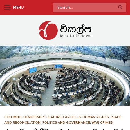
S
Search
MENU
k
for:
i
p
t
o
m
a
i
n
c
o
n
t
e
n
COLOMBO
,
DEMOCRACY
,
FEATURED ARTICLES
,
HUMAN RIGHTS
,
PEACE
t
AND RECONCILIATION
,
POLITICS AND GOVERNANCE
,
WAR CRIMES