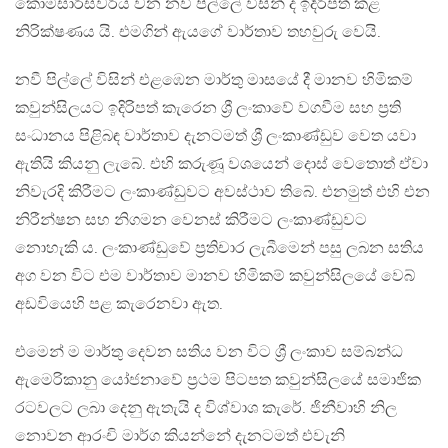
කොමසාරිස්වරිය‍ වන නවී පිල්ලේ විසින් ද ඉදිරිපත් කළ
නිරික්ෂණය යි. එමගින් ඇයගේ වාර්තාව තහවුරු වෙයි.
නවී පිල්ලේ විසින් එළඹෙන මාර්තු මාසයේ දී මානව හිමිකම්
කවුන්සිලයට ඉදිරිපත් කැරෙන ශ්‍රී ලංකාවේ වගවීම සහ ප්‍රති
සංධානය පිළිබඳ වාර්තාව දැනටමත් ශ්‍රී ලංකාණ්ඩුව වෙත යවා
ඇතියි කියනු ලැබේ. එහි කරුණූ වශයෙන් දොස් වෙතොත් ඒවා
නිවැරදි කිරීමට ලංකාණ්ඩුවට අවස්ථාව තිබේ. එනමුත් එහි එන
නිරීන්ෂන සහ නිගමන වෙනස් කිරීමට ලංකාණ්ඩුවට
නොහැකි ය. ලංකාණ්ඩුවේ ප්‍රතිචාර ලැබීමෙන් පසු ලබන සතිය
අග වන විට එම වාර්තාව මානව හිමිකම් කවුන්සිලයේ වෙබ්
අඩවියෙහි පළ කැරෙනවා ඇත.
එමෙන් ම මාර්තු දෙවන සතිය වන විට ශ්‍රී ලංකාව සම්බන්ධ
ඇමෙරිකානු යෝජනාවේ ප්‍රථම පිටපත කවුන්සිලයේ සමාජික
රටවලට ලබා දෙනු ඇතැයි ද විශ්වාශ කැරේ. ජිනීවාහි නිල
නොවන ආරංචි මාර්ග කියන්නේ දැනටමත් එවැනි