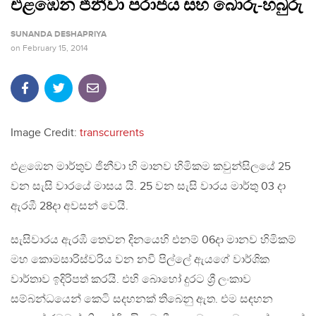
එළඹෙන ජිනීවා පරාජය සහ බොරු-හබුරු
SUNANDA DESHAPRIYA
on
February 15, 2014
Image Credit:
transcurrents
එළඹෙන මාර්තුව ජිනීවා හි මානව හිමිකම කවුන්සිලයේ 25
වන සැසි වාරයේ මාසය යි. 25 වන සැසි වාරය මාර්තු 03 දා
ඇරඹී 28දා අවසන් වෙයි.
සැසිවාරය ඇරඹී ‍තෙවන දිනයෙහි එනම් 06දා මානව හිමිකම්
මහ කොමසාරිස්වරිය වන නවී පිල්ලේ ඇයගේ වාර්ශික
වාර්තාව ඉදිරිපත් කරයි. එහි බොහෝ දුරට ශ්‍රී ලංකාව
සම්බන්ධයෙන් කෙටි සදහනක් තිබෙනු ඇත. ‍එම සඳහන