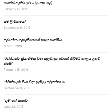
සෙක්ස් ඇන්ඩ් ලව් – බ්‍රා සහ ‘ලේ’
February 15, 2016
සම ලිංගිකයෝ
September 9, 2013
පෑඩ් අඳින ගැහැනියකගේ හෘදය සාක්ෂිය
May 10, 2019
‘රහසිගතව ක්‍රියාත්මක වන කුලවාදය අවසන් කිරීමට කාලය උදාවී
තිබේ.’
February 15, 2016
‘හිමින්සැරේ පියා විදා‘ සුනිලා සමුගත්තා ය.
September 9, 2013
‘භූමි’ ගේ කතාව
June 23, 2016