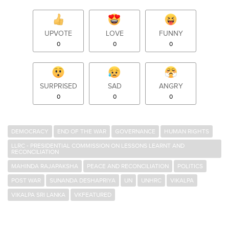
UPVOTE
LOVE
FUNNY
0
0
0
SURPRISED
SAD
ANGRY
0
0
0
DEMOCRACY
END OF THE WAR
GOVERNANCE
HUMAN RIGHTS
LLRC - PRESIDENTIAL COMMISSION ON LESSONS LEARNT AND
RECONCILIATION
MAHINDA RAJAPAKSHA
PEACE AND RECONCILIATION
POLITICS
POST WAR
SUNANDA DESHAPRIYA
UN
UNHRC
VIKALPA
VIKALPA SRI LANKA
VKFEATURED