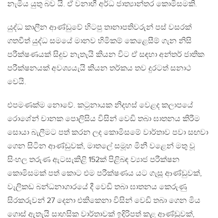
නැමිය යුතු බව යි. ඒ වනාහී අර්ධ ජාත්‍යාන්තර කොමිසමකි.
යුද්ධ කාලීන ආණ්ඩුවේ හිටපු තානාපතිවරුන් පස් වසරක්
ගතවීත් යුද්ධ සමයේ මානව හිමිකම් කෙළෙසීම් ගැන නිසි
පරීක්ෂණයක් සිදුව නැතැයි කියන විට ඒ සඳහා අන්තර් ජාතික
පරීක්ෂනයක් අවශ්‍යයැයි කියන තර්කය තව දුරටත් සනාථ
වෙයි.
එපමණක්ම නොවේ. කටුනායක නිදහස් වෙළද කලාපයේ
රොශේන් චානක පොලිසිය විසින් වෙඩි තබා ඝාතනය කිරීම
සොයා බැලීමට පත් කරන ලද ‍කොමිසමේ වාර්තාව පවා සඟවා
ගෙන සිටින ආණ්ඩුවක්, මාතලේ සමූහ මිනී වළෙන් මතු වූ
සිංහල තරුණ ඇටසැකිළි 152ක් පිළිබඳ ව්‍යාජ පරීක්ෂන
කොමිසමක් පත් කොට එම පරීක්ෂණය යට ගැසූ ආණ්ඩුවක්,
වැලිකඩ බන්ධනාගාරයේ දී වෙඩි තබා ඝාතනය කෙරුණු
සිරකරුවන් 27 දෙනා එකිකෙනා විසින් වෙඩි තබා ගෙන මිය
ගොස් ඇතැයි සාහසික වාර්තාවක් ඉදිරිපත් කළ ආණ්ඩුවක්,