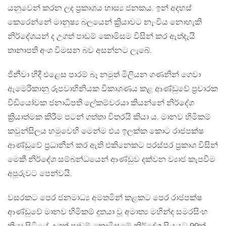
යනුවෙන් කරන ලද ප්‍රකාශය හාස්‍ය ජනකය. ඉන් අදහස්
කෙරෙන්නේ මානුෂ්‍ය බලයෙන් ක්‍රියාවට නැංවිය නොහැකි
නිර්දේශයන් ද උගත් පාඩම් කොමිසම විසින් කර ඇත්දැයි
තානාපති අංශ විමසන බව අසන්නට ලැබේ.
ජිනීවා හිදී එළෙස පාරම් බෑ නමුත් මිලියන ගණනින් ගෙවා
ඇමෙරිකානු රූපවාහිනියක විකාශණය කළ ආණ්ඩුවේ ප්‍රචාරක
වීඩියෝවක ජනාධිපති ලේකම්වරයා කියන්නේ නිර්දේශ
ක්‍රියාත්මක කිරීම පටන් ගත්තා විතරයි කියා ය. මානව හිමිකම්
කවුන්සිලය හමුවෙහි මෙන්ම එය ඉලක්ක කොට රාජපක්ෂ
ආණ්ඩුවේ ප්‍රධානීන් කර ඇති එකිනෙකට පරස්පර ප්‍රකාශ විසින්
මෙකී නිර්දේශ සම්බන්ධයෙන් ආණ්ඩුව දක්වන ව්‍යාජ කැපවීම
අපූරුවට පෙන්වයි.
වසරකට පෙර ජනමාධ්‍ය අමතමින් කළකට පෙර රාජපක්ෂ
ආණ්ඩුවේ මානව හිමිකම් දූතයා වූ අමාත්‍ය මහින්ද සමරසිංහ