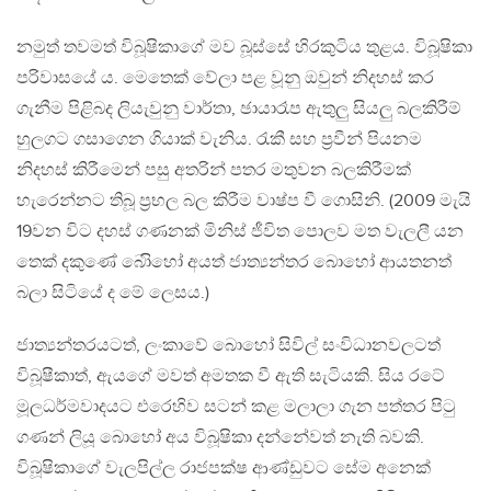
නමුත් තවමත් විබූෂිකාගේ මව බූස්සේ හිරකුටිය තුළය. විබූෂිකා
පරිවාසයේ ය. මෙතෙක් වේලා පළ වූනු ඔවුන් නිදහස් කර
ගැනීම පිළිබද ලියැවුනු වාර්තා, ඡායාරෑප ඇතුලු සියලු බලකිරීම්
හුලගට ගසාගෙන ගියාක් වැනිය. රැකී සහ ප්‍රවීන් පියනම
නිදහස් කිරීමෙන් පසු අතරින් පතර මතුවන බලකිරීමක්
හැරෙන්නට තිබූ ප්‍රභල බල කිරීම වාෂ්ප වී ගොසිනි. (2009 මැයි
19වන විට දහස් ගණනක් මිනිස් ජීවිත පොලව මත වැලලී යන
තෙක් දකුණේ බොිහෝ අයත් ජාත්‍යන්තර බොහෝ ආයතනත්
බලා සිටියේ ද මේ ලෙසය.)
ජාත්‍යන්තරයටත්, ලංකාවේ බොහෝ සිවිල් සංවිධානවලටත්
විබූෂීකාත්, ඇයගේ මවත් අමතක වී ඇති සැටියකි. සිය රටේ
මූලධර්මවාදයට එරෙහිව සටන් කළ මලාලා ගැන පත්තර පිටු
ගණන් ලියූ බොහෝ අය විබූෂිකා දන්නේවත් නැති බවකි.
විබූෂිකාගේ වැලපිල්ල රාජපක්ෂ ආණ්ඩුවට සේම අනෙක්