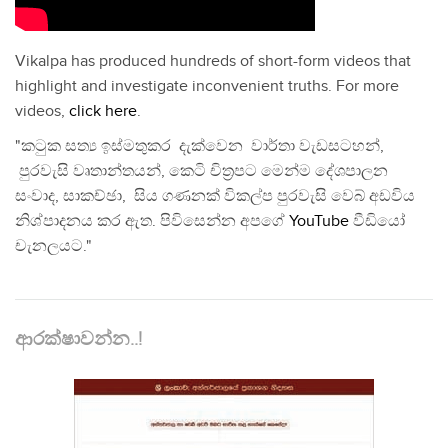
Vikalpa has produced hundreds of short-form videos that
highlight and investigate inconvenient truths. For more
videos,
click here
.
"කටුක සත්‍ය ඉස්මතුකර දැක්වෙන වාර්තා වැඩසටහන්,
පුරවැසි වෘතාන්තයන්, කෙටි චිත්‍රපට මෙන්ම දේශපාලන
සංවාද, සාකච්ඡා, සිය ගණනක් විකල්ප පුරවැසි වෙබ් අඩවිය
නිශ්පාදනය කර ඇත. පිවිසෙන්න අපගේ
YouTube
වීඩියෝ
චැනලයට."
ආරක්ෂාවන්න..!