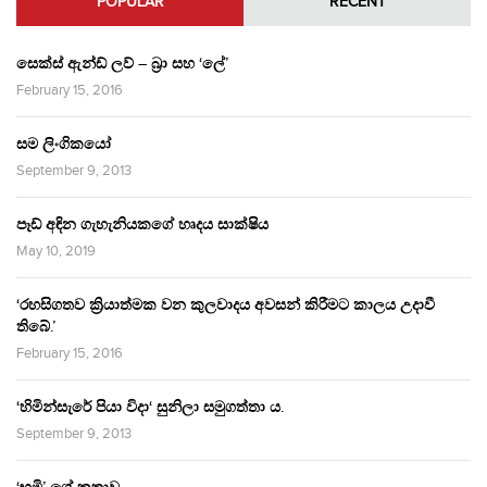
POPULAR
RECENT
සෙක්ස් ඇන්ඩ් ලව් – බ්‍රා සහ ‘ලේ’
February 15, 2016
සම ලිංගිකයෝ
September 9, 2013
පෑඩ් අඳින ගැහැනියකගේ හෘදය සාක්ෂිය
May 10, 2019
‘රහසිගතව ක්‍රියාත්මක වන කුලවාදය අවසන් කිරීමට කාලය උදාවී
තිබේ.’
February 15, 2016
‘හිමින්සැරේ පියා විදා‘ සුනිලා සමුගත්තා ය.
September 9, 2013