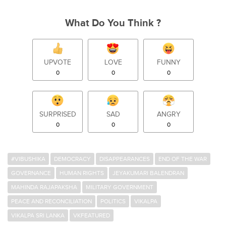
What Do You Think ?
UPVOTE
LOVE
FUNNY
0
0
0
SURPRISED
SAD
ANGRY
0
0
0
#VIBUSHIKA
DEMOCRACY
DISAPPEARANCES
END OF THE WAR
GOVERNANCE
HUMAN RIGHTS
JEYAKUMARI BALENDRAN
MAHINDA RAJAPAKSHA
MILITARY GOVERNMENT
PEACE AND RECONCILIATION
POLITICS
VIKALPA
VIKALPA SRI LANKA
VKFEATURED