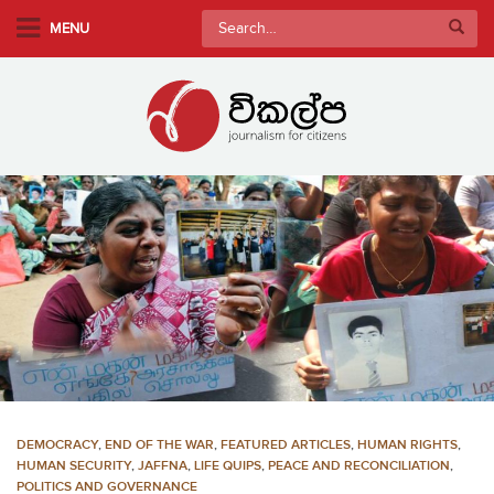
S
Search
MENU
k
for:
i
p
t
o
m
a
i
n
c
o
n
t
e
n
DEMOCRACY
,
END OF THE WAR
,
FEATURED ARTICLES
,
HUMAN RIGHTS
,
t
HUMAN SECURITY
,
JAFFNA
,
LIFE QUIPS
,
PEACE AND RECONCILIATION
,
POLITICS AND GOVERNANCE