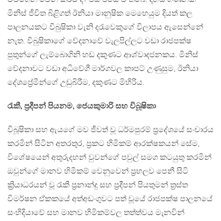
මිනිස් ජීවිත බිළිගත් ඊනියා මානුෂික මෙහෙයුම දියත් කල
පාලනයකට විබුෂිකා වැනි දරැවෙකුගේ විලාපය ඇසෙන්නේ
නැත. විබුෂිකාගේ වේදනාවේ වැලපිල්ලට වඩා රාජපක්ෂ
පුතුන්ගේ ලැම්බොගිනි හඩ දකුණට ආශ්වාදජනකය. මිනිස්
වේදනාවට වඩා අධිවේගී මාර්ගවල කාපට් උණුසුම, ඊනියා
දේශප්‍රේමීන්ගේ උඩුබිරීම, දකුණට මිහිරිය.
රැකී, ප්‍රදීපන් පියනම, ජෙයකුමාරි සහ විබූෂිකා
විබූෂිකා සහ ඇයගේ මව ජීවත් වූ ධර්මපුරම් ප්‍රදේශයේ සංචාරය
කරමින් සිටින අතරතුර, ප්‍රකට හිමිකම් ආරක්ෂකයන් සේම,
විශේෂයෙන් අතුරුදහන් වුවන්ගේ පවුල් සමග කටයුතු කරමින්
ඔවුන්ගේ මානව හිමිකම් වෙනුවෙන් ප්‍රභලව පෙනී සිටි
ක්‍රියාධරයන් වූ රැකී ප්‍රනාන්දු සහ ප්‍රදීපන් පියතුමන් ත්‍රස්ත
විමර්ෂන ඒකකයේ අත්අඩංගුවට පත් වූයේ රාජපක්ෂ පාලනයේ
සංහිදියාවේ සහ මානව හිමිකම්වල තත්ත්වය මැනවින්