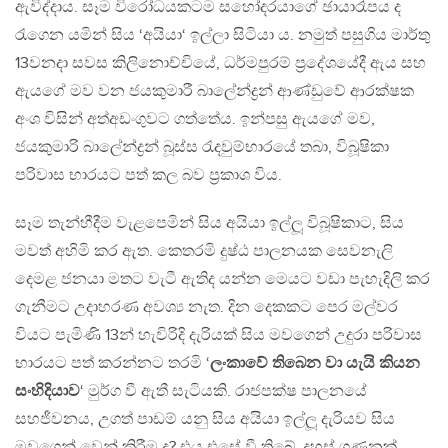
ඇවිද්දාය. සෑම විරෝධයකටම සහෝදරයාගේ ඡායාරෑපය ද
රැගෙන යමින් සිය ‘අයියා‘ ඉල්ලා සිටියා ය. නමුත් පසුගිය මාර්තු
13වනදා සවස කිලිනොච්චියේ, ධර්මපුරම් ප්‍රදේශයේදී ඇය සහ
ඇයගේ මව වන ජයකුමාරී බාලේන්ද්‍රන් ආණ්ඩුවේ ආරක්ෂක
අංශ විසින් අත්අඩංගුවට ගත්තේය. ඉන්පසු ඇයගේ මව,
ජයකුමාරි බාලේන්ද්‍රන් බූස්ස රැදවුම්භාරයේ තබා, විබූෂිකා
පරිවාස භාරයට පත් කල බව ප්‍රකාශ විය.
සෑම තැන්හීදීම වැළපෙමින් සිය අයියා ඉල්ලූ විබූෂිකාට, සිය
මවත් අහිමි කර ඇත. කෙතරමි දුෂ්ඨ පාලනයක සෙවනැලි
දෙමළ ජනයා මතට වැටී ඇතිද යන්න මෙයට වඩා පැහැදිලි කර
ගැනීමට උදාහරණ අවශ්‍ය නැත. දින දෙකකට පෙර මල්වර
වියට පැමිණි 13න් හැවිරිදි දැරියක් සිය මවගෙන් උදුරා පරිවාස
භාරයට පත් කරන්නට තරමි ‘
ලංකාවේ තිබෙන වා යැයි කියන
සංහිදියාව
‘ මුර්ග වී ඇතී සැටියකි. රාජපක්ෂ පාලනයේ
සහජීවනය, උගත් පාඩම් යනු සිය අයියා ඉල්ලූ දැරියව සිය
මවගෙන් වෙන් කිරීම ද? එය එසේ වී තිබේ. දහස් ගණනක්