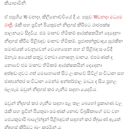
කියාපාමිනි.
ඒ පසුගිය 16 වනදා, කිලිනොච්චියේ දී ය. පසුව
18වනදා මධ්‍යම
රාත්‍රි
, රැකී සහ ප්‍රවීන් පියතුමන් නිදහස් කිරීමට රාජපක්ෂ
පාලනයට සිදුවිය. එම මානව හිමිකම් ආරක්ෂකයින් දෙදෙනා
නිදහස් කිරීම පිළිබදව මානව හිමිකම්, ප්‍රජාතන්ත්‍රවාදය සුරකින
සමාජයක් වෙනුවෙන් වෙහෙසෙන සහ ඒ පිළිබද සංවෙිදී
ඕනෑම අයෙක් සතුටු වනවා නොඅනු මානය. එපමණක් ද
නොවේ එම මානව හිමිකම් ආරක්ෂකයින් දෙදෙනා
අත්අඩංගුවට ගත් මොහොතේ සිට ලංකාවේ සිවිල් සංවිධාන සහ
ජාත්‍යන්තර සංවිධාන මෙන්ම අන්තර්ජාල මාධ්‍ය ද සිය ප්‍රභල
බලපෑම ඔවුන් නිදහස් කර ගැනීම සදහා යෙදවීය.
ඔවුන් නිදහස් කර ගැනීම සදහා පළ කල බෙහෝ ප්‍රකාශණ වල
රැකි සහ ප්‍රවීන් පියතුමා පමණක් නොව විබූෂිකාගේ මව වන
ජෙයකුමාරි බාලේන්ද්‍රන් පිළිබදවත් සදහන් කර තිබුණේ ඇයත්
නිදහස් කිරීමට බල කරමින් ය.