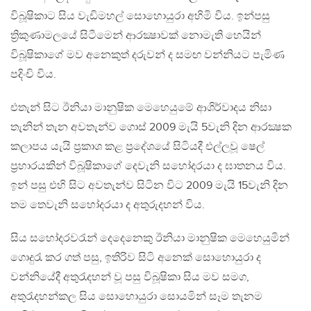
විබූෂිකාට සිය වැඩිමහල් සොහොයුරා අහිමි විය. ඉන්පසු
ත්‍රිකුණාමලයේ සිටීමෙන් ආරක්‍ෂාවක් නොමැති හෙයින්
විබූෂිකාගේ මව අනෙකුත් දරුවන් ද සමඟ වන්නියට පැමිණ
පදිංචි විය.
එතැන් සිට ඊනියා මානුෂික මෙහෙයුමේ ආශිර්වාදය නිසා
තැනින් තැන අවතැන්ව ගොස් 2009 මැයි 5වැනි දින ආරක්‍ෂක
කලාපය යැයි ප්‍රකාශ කළ ප්‍රදේශයේ සිටියදී එල්ලවූ ෂෙල්
ප්‍රහාරයකින් විබූෂිකාගේ දෙවැනි සහෝදරයා ද ඝාතනය විය.
ඉන් පසු එහි සිට අවතැන්ව සිටින විට 2009 මැයි 15වැනි දින
තම තෙවැනි සහෝදරයා ද අතුරුදහන් විය.
සිය සහෝදරවරැන් දෙදෙනෙකු ඊනියා මානුෂික මෙහෙයුමින්
ගොදුරැ කර ගත් පසු, ඉතිරිව සිටි අනෙක් සොහොයුරා ද
වන්නියේදී අතුරැදහන් වූ පසු විබූෂිකා සිය මව සමග,
අතුරැදහන්කල සිය සොහොයුරා සොයමින් සෑම තැනම