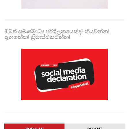
ඔබත් සමාජමාධ්‍ය පරිශීලකයෙක්ද? කියවන්න!
දැනගන්න! ක්‍රියාත්මකවන්න!