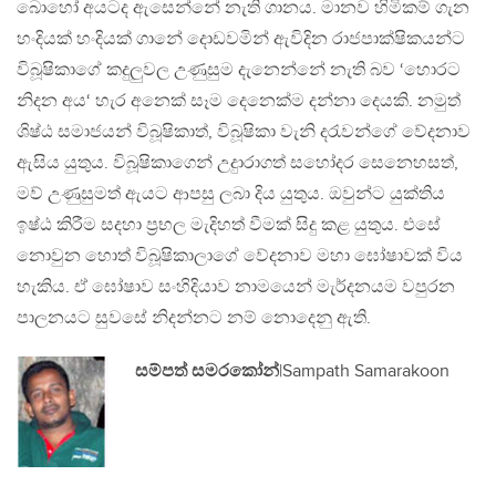
බොහෝ අයටද ඇසෙන්නේ නැති ගානය. මානව හිමිකම් ගැන
හංදියක් හංදියක් ගානේ දොඩවමින් ඇවිදින රාජපාක්ෂිකයන්ට
විබූෂිකාගේ කදුලුවල උණුසුම දැනෙන්නේ නැති බව ‘හොරට
නිදන අය‘ හැර අනෙක් සෑම දෙනෙක්ම දන්නා දෙයකි. නමුත්
ශිෂ්ඨ සමාජයන් විබූෂිකාත්, විබූෂිකා වැනි දරැවන්ගේ වේදනාව
ඇසිය යුතුය. විබූෂිකාගෙන් උදුාරාගත් සහෝදර සෙනෙහසත්,
මව් උණුසුමත් ඇයට ආපසු ලබා දිය යුතුය. ඔවුන්ට යුක්තිය
ඉෂ්ඨ කිරීම සදහා ප්‍රභල මැදිහත් වීමක් සිදු කළ යුතුය. එසේ
නොවුන හොත් විබූෂිකාලාගේ වේදනාව මහා ඝෝෂාවක් විය
හැකිය. ඒ ඝෝෂාව සංහිදියාව නාමයෙන් මැර්දනයම වපුරන
පාලනයට සුවසේ නිදන්නට නම් නොදෙනු ඇති.
සම්පත් සමරකෝන්
|Sampath Samarakoon