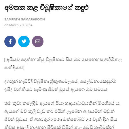
අමතක කළ විබූෂිකාගේ කඳුළු
SAMPATH SAMARAKOON
on
March 20, 2014
[‘අයියව දෙන්න‘ කියූ විබූෂිකාට සිය මව් සෙනෙහස අහිමිකල
සංහිදියාව]
දහතුන් හැවිරිදි විබූෂිකා ත්‍රිකුණාමලයේ, සෙල්වනායකපුරම්
ඉපිද වන්නියට පැමිණ ජීවත් වූයේ ඇයගෙ මව සමගය.
තම කුඩා කලේදීම ඇයගේ පියා හෘදයාබාධයකින් මියගියේ ය.
ඇයගේ මව කුලී වැඩ කර එයින් ලැබෙන ආදායමින් ඔවුන්
ජීවත් වුවාය. ඒ අතරතුර 2006 ඔක්තෝබර් 20 වැනි දින සිය
නිවස අසලදී නාඳුනන පිරිසක් විසින් කළ වෙඩි තැබීමකින්