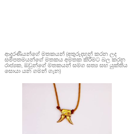
ආදරණීයන්ගේ මතකයන් (අතුරුදහන් කරන ලද
සමීපතමයන්ගේ මතකය අමතක කිරීමට බල කරන
රාජ්‍යක, ඔවුන්ගේ මතකයන් සමග සත්‍ය සහ යුක්තිය
සොයා යන ගමන් ගැන)