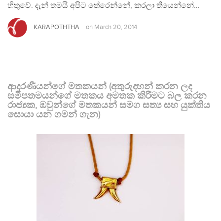
හිතුවේ. දැන් තමයි අපිට තේරෙන්නේ, කරලා තියෙන්නේ…
KARAPOTHTHA
on
March 20, 2014
ආදරණීයන්ගේ මතකයන් (අතුරුදහන් කරන ලද
සමීපතමයන්ගේ මතකය අමතක කිරීමට බල කරන
රාජ්‍යක, ඔවුන්ගේ මතකයන් සමග සත්‍ය සහ යුක්තිය
සොයා යන ගමන් ගැන)