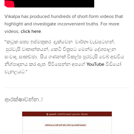
Vikalpa has produced hundreds of short-form videos that
highlight and investigate inconvenient truths. For more
videos,
click here
.
"කටුක සත්‍ය ඉස්මතුකර දැක්වෙන වාර්තා වැඩසටහන්,
පුරවැසි වෘතාන්තයන්, කෙටි චිත්‍රපට මෙන්ම දේශපාලන
සංවාද, සාකච්ඡා, සිය ගණනක් විකල්ප පුරවැසි වෙබ් අඩවිය
නිශ්පාදනය කර ඇත. පිවිසෙන්න අපගේ
YouTube
වීඩියෝ
චැනලයට."
ආරක්ෂාවන්න..!