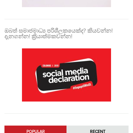
ඔබත් සමාජමාධ්‍ය පරිශීලකයෙක්ද? කියවන්න!
දැනගන්න! ක්‍රියාත්මකවන්න!
POPULAR
RECENT