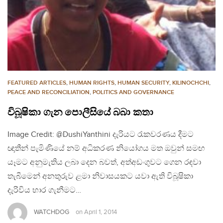
FEATURED ARTICLES
,
HUMAN RIGHTS
,
HUMAN SECURITY
,
KILINOCHCHI
,
PEACE AND RECONCILIATION
,
POLITICS AND GOVERNANCE
විබූෂිකා ගැන පොලීසියේ බබා කතා
Image Credit: @DushiYanthini දැරියට රැකවරණය දීමට
ඥාතීන් පැමිණියේ නම් අධිකරණ නියෝගය මත ඔවුන් සමඟ
යෑමට අනුමැතිය ලබා දෙන බවත්, අත්අඩංගුවට ගෙන රඳවා
තැබීමෙන් අනතුරුව ළමා නිවාසයකට යවා ඇති විබූෂිකා
දැරිවිය භාර ගැනීමට…
WATCHDOG
on
April 1, 2014