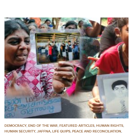
DEMOCRACY
,
END OF THE WAR
,
FEATURED ARTICLES
,
HUMAN RIGHTS
,
HUMAN SECURITY
,
JAFFNA
,
LIFE QUIPS
,
PEACE AND RECONCILIATION
,