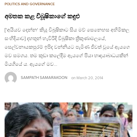
POLITICS AND GOVERNANCE
අමතක කළ විබූෂිකාගේ කඳුළු
[‘අයියව දෙන්න‘ කියූ විබූෂිකාට සිය මව් සෙනෙහස අහිමිකල
සංහිදියාව] දහතුන් හැවිරිදි විබූෂිකා ත්‍රිකුණාමලයේ,
සෙල්වනායකපුරම් ඉපිද වන්නියට පැමිණ ජීවත් වූයේ ඇයගෙ
මව සමගය. තම කුඩා කලේදීම ඇයගේ පියා හෘදයාබාධයකින්
මියගියේ ය. ඇයගේ මව…
SAMPATH SAMARAKOON
on
March 20, 2014