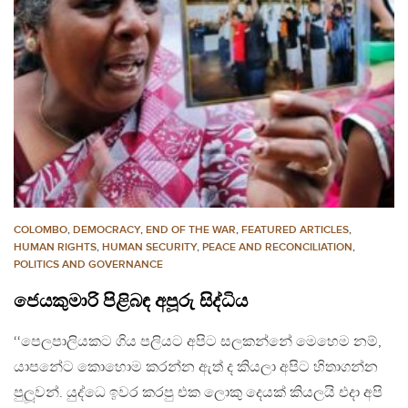
COLOMBO
,
DEMOCRACY
,
END OF THE WAR
,
FEATURED ARTICLES
,
HUMAN RIGHTS
,
HUMAN SECURITY
,
PEACE AND RECONCILIATION
,
POLITICS AND GOVERNANCE
ජෙයකුමාරි පිළිබඳ අපූරු සිද්ධිය
‘‘පෙලපාලියකට ගිය පලියට අපිට සලකන්නේ මෙහෙම නම්,
යාපනේට කොහොම කරන්න ඇත් ද කියලා අපිට හිතාගන්න
පුලූවන්. යුද්ධෙ ඉවර කරපු එක ලොකු දෙයක් කියලයි එදා අපි