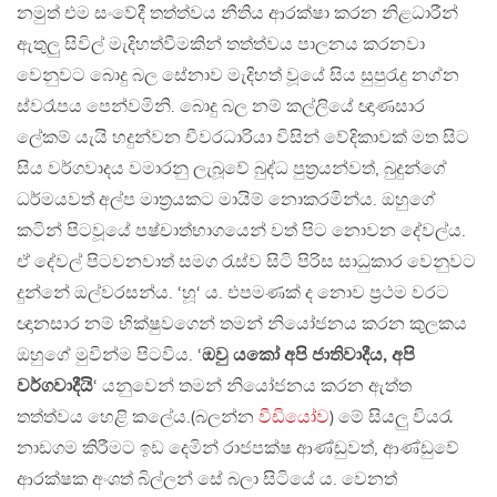
නමුත් එම සංවේදී තත්ත්වය නීතිය ආරක්ෂා කරන නිළධාරීන්
ඇතුලු සිවිල් මැදිහත්වීමකින් තත්ත්වය පාලනය කරනවා
වෙනුවට බොදු බල සේනාව මැදිහත් වූයේ සිය සුපුරැදු නග්න
ස්වරෑපය පෙන්වමිනි. බොදු බල නම් කල්ලියේ ඥාණසාර
ලේකම් යැයි හදුන්වන චීවරධාරියා විසින් වේදිකාවක් මත සිට
සිය වර්ගවාදය වමාරනු ලැබූවේ බුද්ධ පුත්‍රයන්වත්, බුදුන්ගේ
ධර්මයවත් අල්ප මාත්‍රයකට මායිම් නොකරමින්ය. ඔහුගේ
කටින් පිටවූයේ පෂ්චාත්භාගයෙන් වත් පිට නොවන දේවල්ය.
ඒ දේවල් පිටවනවාත් සමග රැස්ව සිටි පිරිස සාධුකාර වෙනුවට
දුන්නේ ඔල්වරසන්ය. ‘හූ‘ ය. එපමණක් ද නොව ප්‍රථම වරට
ඥානසාර නම් භික්ෂුවගෙන් තමන් නියෝජනය කරන කුලකය
ඔහුගේ මුවින්ම පිටවිය. ‘
ඔවු යකෝ අපි ජාතිවාදීය, අපි
වර්ගවාදීයි
‘ යනුවෙන් තමන් නියෝජනය කරන ඇත්ත
තත්ත්වය හෙළි කලේය.(බලන්න
වීඩියෝව
) මේ සියලු වියරැ
නාඩගම කිරීමට ඉඩ දෙමින් රාජපක්ෂ ආණ්ඩුවත්, ආණ්ඩුවේ
ආරක්ෂක අංශත් බිල්ලන් සේ බලා සිටියේ ය. වෙනත්