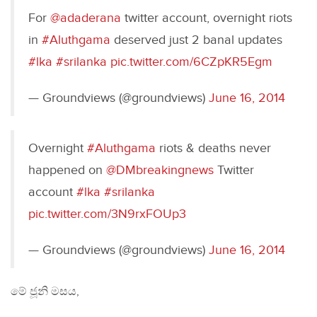
For
@adaderana
twitter account, overnight riots
in
#Aluthgama
deserved just 2 banal updates
#lka
#srilanka
pic.twitter.com/6CZpKR5Egm
— Groundviews (@groundviews)
June 16, 2014
Overnight
#Aluthgama
riots & deaths never
happened on
@DMbreakingnews
Twitter
account
#lka
#srilanka
pic.twitter.com/3N9rxFOUp3
— Groundviews (@groundviews)
June 16, 2014
මේ ජූනි මසය,