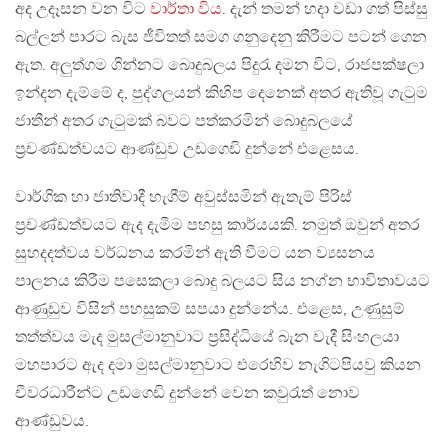
අද උදෑසන වන විට
වාර්තා විය
. දැන් තමන් හදා වඩා ගත් පිස්සු
බල්ලන් පාරට බැස ජීවිතත් සමග ගනුදෙනු කිරීමට පටන් ගෙන
ඇත. අලුත්ගම ගින්නට බොදුබලය පිදුරැ දමන විට, රාජපක්ෂලා
ඉන්දන දැම්මේ ද, පුද්ගලයන් කිහිප දෙනෙක් අතර ඇතිවූ ගැටුම
ජාතීන් අතර ගැටුමක් බවට පත්කරමින් බොදුබලයේ
ප්‍රචණ්ඩත්වයට ආණ්ඩුව උඩගෙඩි දුන්නේ එළෙසය.
වාර්ගික හා ජාතිවාදී හැගීම් අවුස්සමින් ඇතැම් පිරිස්
ප්‍රචණ්ඩත්වයට ඇද දැමීම පහසු කාර්යයකි. නමුත් ඔවුන් අතර
සුහදදත්වය වර්ධනය කරමින් ඇති වීමට යන ව්‍යසනය
පාලනය කිරීම පසෙකලා බොදු බලයට සිය නග්න භාවිතාවයට
ආණුඩුව විසින් පහසුකම් සපයා දුන්නේය. එළෙස, උණුසුම්
තත්ත්වය මැද මුසල්මානුවාට ප්‍රසිද්ධියේ බැන වැදී සිංහලයා
මහපාරට ඇද දමා මුසල්මානුවාට එරෙහිව නැගිටපියවු කියන
චීවරධාරීන්ට උඩගෙඩි දුන්නේ වෙන කවුරැත් නොව
ආණ්ඩුවය.