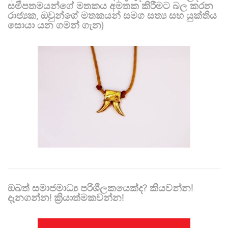
සමීපතමයන්ගේ මතකය අමතක කිරීමට බල කරන
රාජ්‍යක, ඔවුන්ගේ මතකයන් සමග සත්‍ය සහ යුක්තිය
සොයා යන ගමන් ගැන)
ඔබත් සමාජමාධ්‍ය පරිශීලකයෙක්ද? කියවන්න!
දැනගන්න! ක්‍රියාත්මකවන්න!