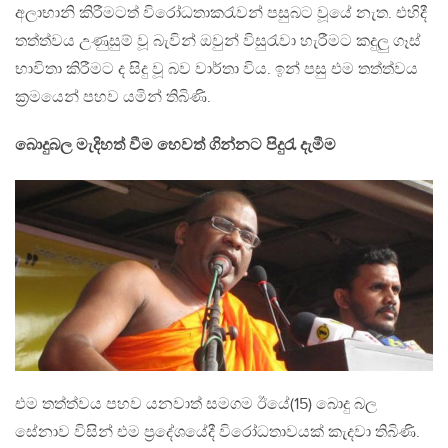
අලාභානි කිරීමටත් විරෝධතාකරැවන් පසුබට වූයේ නැත. එහිදී
තත්ත්වය උණුසුම් වූ බැවින් ඔවුන් විසුරැවා හැරීමට කදුලු ගෑස්
භාවිතා කිරීමට ද සිදු වූ බව වාර්තා විය. ඉන් පසු එම තත්ත්වය
ක්‍රමයෙන් පහව යමින් තිබිණි.
බොදුබල මැදිහත් වීම හෙවත් ගින්නට පිදුරැ දැමීම
එම තත්ත්වය පහව යනවාත් සමගම ඊ‍යේ(15) බොදු බල
සේනාව විසින් එම ප්‍රදේශයේදී විරෝධතාවයක් කැදවා තිබිණි.