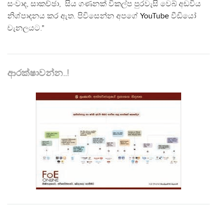
සංවාද, සාකච්ඡා, සිය ගණනක් විකල්ප පුරවැසි වෙබ් අඩවිය
නිශ්පාදනය කර ඇත. පිවිසෙන්න අපගේ
YouTube
වීඩියෝ
චැනලයට."
ආරක්ෂාවන්න..!