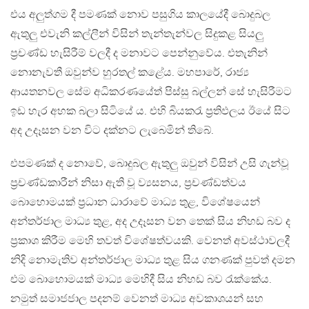
එය අලුත්ගම දී පමණක් නොව පසුගිය කාලයේදී බොදුබල
ඇතුලු එවැනි කල්ලීන් විසින් තැන්තැන්වල සිදුකළ සියලු
ප්‍රචණ්ඩ හැසිරීම් වලදී ද මනාවට පෙන්නුවේය. එතැනින්
නොනැවතී ඔවුන්ව හුරතල් කළේය. මහපාරේ, රාජ්‍ය
ආයතනවල සේම අධිකරණයේත් පිස්සු බල්ලන් සේ හැසිරීමට
ඉඩ හැර අහක බලා සිටියේ ය. එහි බියකරැ ප්‍රතිඵලය ඊයේ සිට
අද උදෑසන වන විට දක්නට ලැබෙමින් තිබේ.
එපමණක් ද නොවේ, බොදුබල ඇතුලු ඔවුන් විසින් උසි ගැන්වූ
ප්‍රචණ්ඩකාරීන් නිසා ඇති වූ ව්‍යසනය, ප්‍රචණ්ඩත්වය
බොහොමයක් ප්‍රධාන ධාරාවේ මාධ්‍ය තුළ, විශේෂයෙන්
අන්තර්ජාල මාධ්‍ය තුළ, අද උදෑසන වන තෙක් සිය නිහඩ බව ද
ප්‍රකාශ කිරීම මෙහි තවත් විශේෂත්වයකි. වෙනත් අවස්ථාවලදී
නිදි නොමැතිව අන්තර්ජාල මාධ්‍ය තුළ සිය ගනණක් පුවත් දමන
එම බොහොමයක් මාධ්‍ය මෙහිදී සිය නිහඩ බව රැක්කේය.
නමුත් සමාජජාල පදනම් වෙනත් මාධ්‍ය අවකාශයන් සහ