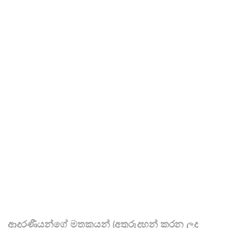
ආදරණීයන්ගේ මතකයන් (අතුරුදහන් කරන ලද