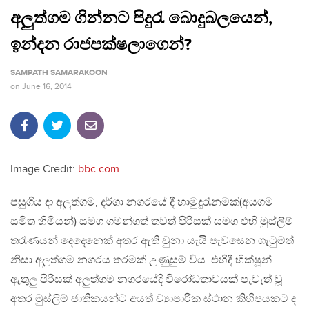
අලුත්ගම ගින්නට පිදුරැ බොදුබලයෙන්,
ඉන්දන රාජපක්ෂලාගෙන්?
SAMPATH SAMARAKOON
on
June 16, 2014
Image Credit:
bbc.com
පසුගිය දා අලුත්ගම, දර්ගා නගරයේ දී හාමුදුරැනමක්(අයගම
සමිත හිමියන්) සමග ගමන්ගත් තවත් පිරිසක් සමග එහි මුස්ලිම්
තරැණයන් දෙදෙනෙක් අතර ඇති වුනා යැයි පැවසෙන ගැටුමත්
නිසා අලුත්ගම නගරය තරමක් උණුසුම් විය. එහිදී භික්ෂූන්
ඇතුලු පිරිසක් අලුත්ගම නගරයේදී විරෝධතාවයක් පැවැත් වූ
අතර මුස්ලිම් ජාතිකයන්ට අයත් ව්‍යාපාරික ස්ථාන කිහිපයකට ද