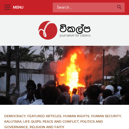
S
Search
MENU
k
for:
i
p
t
o
m
a
i
n
c
o
n
t
e
n
DEMOCRACY
,
FEATURED ARTICLES
,
HUMAN RIGHTS
,
HUMAN SECURITY
,
t
KALUTARA
,
LIFE QUIPS
,
PEACE AND CONFLICT
,
POLITICS AND
GOVERNANCE
,
RELIGION AND FAITH