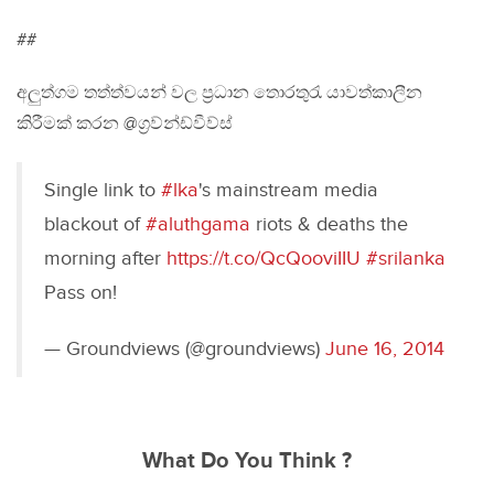
##
අලුත්ගම තත්ත්වයන් වල ප්‍රධාන තොරතුරැ යාවත්කාලීන
කිරීමක් කරන @ග්‍රව්න්ඩ්වීව්ස්
Single link to
#lka
's mainstream media
blackout of
#aluthgama
riots & deaths the
morning after
https://t.co/QcQooviIIU
#srilanka
Pass on!
— Groundviews (@groundviews)
June 16, 2014
What Do You Think ?