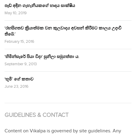
පෑඩ් අඳින ගැහැනියකගේ හෘදය සාක්ෂිය
May 10, 2019
‘රහසිගතව ක්‍රියාත්මක වන කුලවාදය අවසන් කිරීමට කාලය උදාවී
තිබේ.’
February 15, 2016
‘හිමින්සැරේ පියා විදා‘ සුනිලා සමුගත්තා ය.
September 9, 2013
‘භූමි’ ගේ කතාව
June 23, 2016
GUIDELINES & CONTACT
Content on Vikalpa is governed by site guidelines. Any