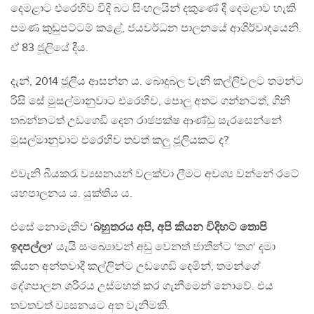
දෙමළාට එරෙහිව වීදි බට සිංහලයින් දකුණේ දී දෙමළාව හැකි
පමණ කුඩුපට්ටම් කළේ, ජයවර්ධන පාලනයේ ආශිර්වාදයෙනි.
ඒ 83 ජූලියේ දීය.
දැන්, 2014 ජූලිය ආසන්න ය. බොදුබල වැනි කල්ලිවලට තමන්ට
රිසි සේ මුසල්මානුවාට එරෙහිව, පොලු අතට ගන්නටත්, ගිනි
තබන්නටත් උඩගෙඩි දෙන රාජපක්ෂ ආණ්ඩු සැරසෙන්නේ
මුසල්මානුවාට එරෙහිව තවත් කලු ජූලියකට ද?
එවැනි බියකරැ ව්‍යසනයන් වලක්වා ලීමට අවශ්‍ය වන්නේ රටේ
යහපාලනය ය. යුක්තිය ය.
එසේ නොමැතිව ‘
බහුතරය අපි, අපි කියන විදිහට තොපි
ඉදපල්ලා
‘ යැයි සංඛ්‍යාෙවන් අඩු වෙනත් ජාතීන්ට ‘තග‘ දමා
කියන අන්තවාදී කල්ලින්ට උඩගෙඩි දෙමින්, තමන්ගේ
දේශපාලන ශරීරය උස්මහත් කර ගැනීමෙන් නොවේ. එය
තවතවත් ව්‍යසනයට අත වැනිමකි.