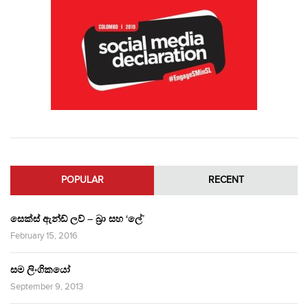
POPULAR
RECENT
සෙක්ස් ඇන්ඩ් ලව් – බ්‍රා සහ ‘ලේ’
February 15, 2016
සම ලිංගිකයෝ
September 9, 2013