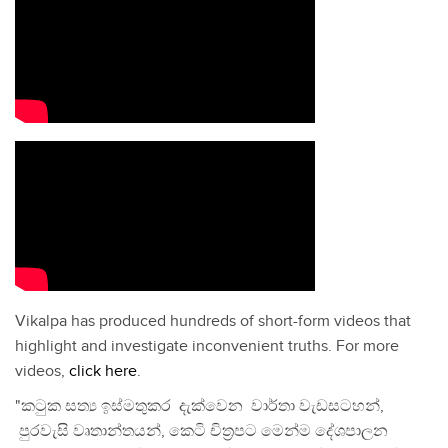
Vikalpa has produced hundreds of short-form videos that
highlight and investigate inconvenient truths. For more
videos,
click here
.
"කටුක සත්‍ය ඉස්මතුකර දැක්වෙන වාර්තා වැඩසටහන්,
පුරවැසි වෘතාන්තයන්, කෙටි චිත්‍රපට මෙන්ම දේශපාලන