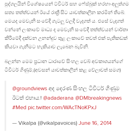
පුද්ගලයින් විශේෂයෙන් ට්වීටර් සහ ෆේස්බුක් හරහා අලුත්ගම
සත්‍ය තත්ත්වයන් ඊයේ රාත්‍රී සිට යාවත්කාලීන කරමින් තිබේ.
මෙයද මෙවැනි සංවේදී ගැටලු වලදී වැදගත් ය. එසේ වැදගත්
වන්නේ ලංකාවේ මාධ්‍ය ද මෙවැනි සංවේදී තත්ත්වයන් වාර්තා
කිරීමේදී දක්වන උනන්දුව තුළ ලංකාවේ තවත් එක් පැතිකඩක්
කියවා ගැනීමට හැකියාව ලැබෙන බැවිනි.
බලන්න මෙම ප්‍රධාන ධාරාවේ සිංහල වෙබ් අවකාශයන්ගේ
ටිවීටර් ගිණුම්,(අවසන් යාවත්කාලීන් කළ වේලාවත් සමග)
@groundviews
අද දෙරණ සිංහල ටිවීටර් ගිණුම
ඊටත් එහාය.!
@adaderana
@DMbreakingnews
#Med
pic.twitter.com/WAcTNoKPxJ
— Vikalpa (@vikalpavoices)
June 16, 2014