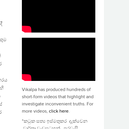
දී
කුම
්
ර
ගරය
හි
Vikalpa has produced hundreds of
න
short-form videos that highlight and
investigate inconvenient truths. For
්
more videos,
click here
.
ර
"කටුක සත්‍ය ඉස්මතුකර දැක්වෙන
වාර්තා වැඩසටහන්, පුරවැසි