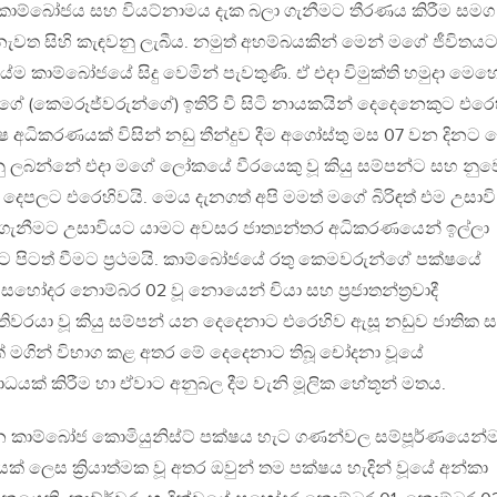
වට කාම්බෝජය සහ වියට්නාමය දැක බලා ගැනීමට තීරණය කිරීම සමග
නැවත සිහි කැඳවනු ලැබීය. නමුත් අහම්බයකින් මෙන් මගේ ජීවිතය
යේම කාම්බෝජයේ සිදු වෙමින් පැවතුණි. ඒ එදා විමුක්ති හමුදා මෙ
ේ (කෙමරූජ්වරුන්ගේ) ඉතිරි වී සිටි නායකයින් දෙදෙනෙකුට එරෙ
ෂ අධිකරණයක් විසින් නඩු තීන්දුව දීම අගෝස්තු මස 07 වන දිනට ය
 දෙනු ලබන්නේ එදා මගේ ලෝකයේ වීරයෙකු වූ කියු සම්පන්ට සහ නුව
් දෙපලට එරෙහිවයි. මෙය දැනගත් අපි මමත් මගේ බිරිඳත් එම උසාවි
ලා ගැනීමට උසාවියට යාමට අවසර ජාත්‍යන්තර අධිකරණයෙන් ඉල්ලා
ට පිටත් වීමට ප්‍රථමයි. කාම්බෝජයේ රතු කෙමවරුන්ගේ පක්ෂයේ
දර නොම්බර 02 වූ නොයෙන් චියා සහ ප්‍රජාතන්ත්‍රවාදී
තිවරයා වූ කියු සම්පන් යන දෙදෙනාට එරෙහිව ඇසූ නඩුව ජාතික 
්ලක් මගින් විභාග කළ අතර මේ දෙදෙනාට තිබූ චෝදනා වූයේ
ධයක් කිරීම හා ඒවාට අනුබල දීම වැනි මූලික හේතූන් මතය.
්වුන කාම්බෝජ කොමියුනිස්ට් පක්ෂය හැට ගණන්වල සම්පූර්ණයෙන්
ක් ලෙස ක්‍රියාත්මක වූ අතර ඔවුන් තම පක්ෂය හැදින් වූයේ අන්කා