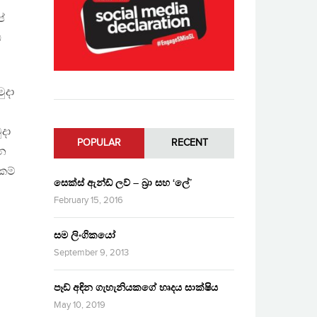
ේ
ඩ
ුදා
දා
POPULAR
RECENT
ින
කම්
සෙක්ස් ඇන්ඩ් ලව් – බ්‍රා සහ ‘ලේ’
February 15, 2016
සම ලිංගිකයෝ
September 9, 2013
පෑඩ් අඳින ගැහැනියකගේ හෘදය සාක්ෂිය
May 10, 2019