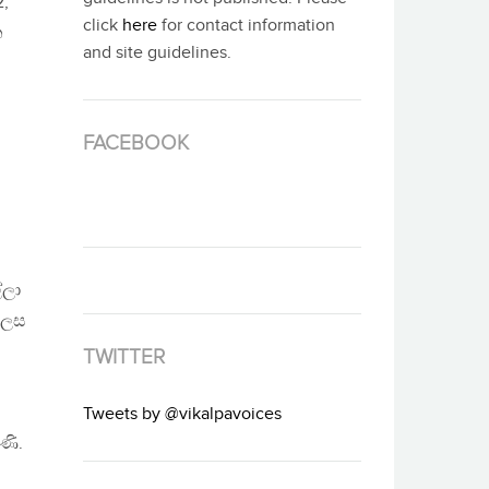
2,
click
here
for contact information
න
and site guidelines.
FACEBOOK
්ලා
ලෙස
TWITTER
Tweets by @vikalpavoices
ණි.