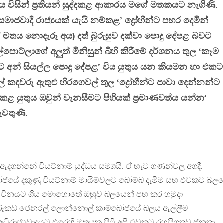
පක්ෂය විසින් ප්‍රතියන් සුද්දකළ ආකාරය මගේ මතකයට නැගිණි.
මාජවාදී රාජ්‍යයක් යැයි නම්කළ’ ද්‍රෝහීන්ට පහර දෙමින්
යේ මතය නොදැරූ අය) දත් බුරුසුව දක්වා පොදු දේපළ බවට
ට්ලාගේ අලුත් මිනිසුන් බිහි කිරීමේ දර්ශනය තුල ‘කෑම
ට අන් සියල්ල පොදු දේපළ’ විය යුතුය යන කියමන හා එකට
් කඳවරු ඇතුළු හිරගෙවල් තුල ‘
ද්‍රෝහීන්ට පාවා දෙන්නන්ට
ළ යුතුය ඔවුන් වැනසීමට පිහියක් ප්‍රමාණවත්ය යන්න
‘
ැවතුණි.
ගන්නේ වියට්නාම් යුද්ධය සමගයි. ඒ හැට ගණන්වල අගදී.
ෝජයේ දකුණු වියට්නාම් මායිම්වලට බෝම්බ දැමීම සහ එවකට බල
රුන් චීනයට ගිය මොහොතේ ඔහුව බලයෙන් පහ කර හමුදා
න් රූකඩ ජෙනරල් ලොන්නොල් කාම්බෝජයේ බලය ඇල්ලීම
ධිරාජ්‍යවාදයට එරෙහි මතයක සිටි අපි එවකට රහසිගතව ජනතා