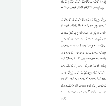
ඇති සුළු ජන කණ්ඩායම් 
සමාජයක් බිහි කිරීම අරමුණ
නොම් පෙන් නගරය තුල තිබූ ර
මගේ නිති සිහියට නැගුනේ 
පොලිස් මූලස්ථානය වූ ගෙස
මුලින්ම ෆොටෝ ගසා ලේඛණ ග
දිනය සඳහන් කර ඇත. මෙම 
නොවේ . මෙම වධකාගාරතුල 
මෙයින් වැඩි දෙනෙකු ‘කෙමර
කාඩර්වරු සහ ඔවුන්ගේ ප
මැද තිබූ මහ විද්‍යාලයක ව
අපව තබාගෙන වදදුන් වධකා
ජනාකීර්ණ පෙදෙස්වල මෙම 
වධකාගාරය සහ විජේරාම ම
වේ.