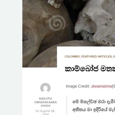
COLOMBO
,
FEATURED ARTICLES
,
කාම්බෝජ මත
Image Credit:
dreamstime
[
RANJITH
මේ ම්ලේච්ඡ මරා දැම
HENAYAKAARA
CHCHI
අතීතය මා ඉදිරියේ මැව
on
August 28,
2014