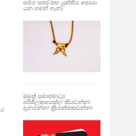
සමග සත්‍ය සහ යුක්තිය සොයා
යන ගමන් ගැන)
ඔබත් සමාජමාධ්‍ය
පරිශීලකයෙක්ද? කියවන්න!
දැනගන්න! ක්‍රියාත්මකවන්න!
යේ