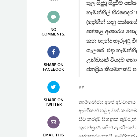
තුල සිදුවූ සිදුවීම් 
හැමන්හිල් හිරගෙදර ‘ස
(ද්‍රෝහීන් යනු පක්ෂ
NO
පත්කළ ආකාරය පොල්පො
COMMENTS
.
කන හැන්ද හැරුණු වි
ගැලපේ. එදා හැමන්හිල
උන්ඩයක් වියදම් නොක
SHARE ON
ජනප්‍රිය කියමනක්ව ප
FACEBOOK
##
SHARE ON
කාම්බෝජය අපේ අවධානය ඇද
TWITTER
ඇමරිකන් හමුදාවන් කාම්බ
සිටි නරදම් සිහනුක් කුම
කුමන්ත්‍රණයකින් ඇමරික
EMAIL THIS
හේතුකරගෙනයි. ඇමරිකන් අ