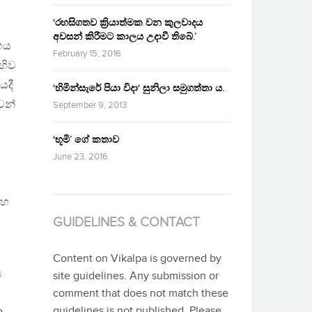
‘රහසිගතව ක්‍රියාත්මක වන කුලවාදය
ට
අවසන් කිරීමට කාලය උදාවී තිබේ.’
හෙය
February 15, 2016
හිව
ෙදී
‘හිමින්සැරේ පියා විදා‘ සුනිලා සමුගත්තා ය.
ෙන්
September 9, 2013
‘භූමි’ ගේ කතාව
June 23, 2016
සහ
GUIDELINES & CONTACT
Content on Vikalpa is governed by
ම
site guidelines. Any submission or
comment that does not match these
guidelines is not published. Please