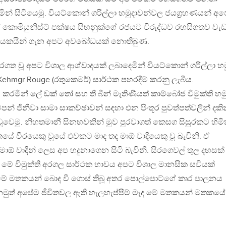
ින් සිටියෙමු. වියට්කොන් ගරිල්ලා හමුදාවන්වල ජයග්‍රහණයන් අප
යේ කොමියුනිස්ට් පක්ෂය සිහනුක්ගේ රජයට විරුද්ධව රහසිගතව වැ
ායකයින් ගැන අපට අවබෝධයක් නොතිබුණ.
සිරගත වූ අපට විශාල ආශ්වාදයක් ලබාදෙමින් වියට්කොන් ගරිල්ලා හම
ehmgr Rouge (රතුකෙමර්) සාර්ථක පහරදීම් කරනු ලැබීය.
මින් ලේ ඩක් තෝ සහ තී බීන් මැතිණියත් කාම්බෝජ විමුක්ති හමු
න් ජිනීවා සාමා සාකච්ඡාවන් සඳහා එන පිංතූර පුවත්පත්වලින් දක
 වූවෙමු. නිහතමානී සිනහවකින් මුව පුරවාගත් කෙසග සිසුරකට හිමි
යේ වීරයෙකු වූයේ එවකට මාද තද මාඕ වාදියෙකු වූ බැවිනි. ඒ
මාඕ වාදීන් ලෙස අප හදුනාගෙන සිටි බැවිනි. සිරගෙවල් තුල දහසක්
ත් මේ විමුක්ති අරගල සාර්ථක භාවය අපට විශාල මානසික සවියක්
මේ මතකයන් බොද වී ගොස් තිබූ අතර පොල්පොට්ගේ කෘර පාලනය
නමුත් අපේම ජීවිතවල ඇති හැලහැප්පීම් මැද මේ මතකයන් මතකයේ
.