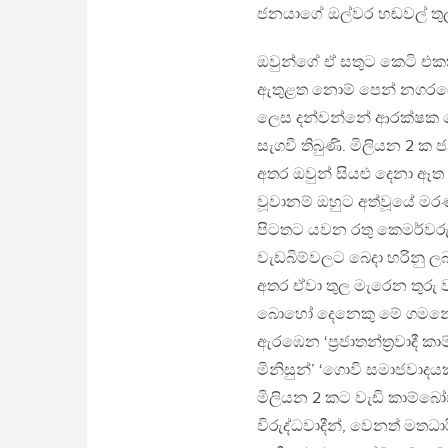
ජනයාගේ ඔල්වර හඬවල් තුල ර
ඔවුන්ගේ ඒ සතුට කෙටි එකක් 
ඇතුළත නොම් පෙන් නගරයේ 
ලෙස දන්වන්නේ ආරක්ෂක හ
සැගවී තිබුණි. මිලියන 2 ක
අතර ඔවුන් සියළු දෙනා ඈ
වූවානම් ඔහුට අත්වූයේ ම
පිටතට යවන රතු කෙමර්වරු න
වැඩබිම්වලට බෙදා හරිනු 
අතර ඒවා තුල මැරෙන තුරු 
බොහෝ දෙනෙකු මේ ගමනේදීම
ඇරඹෙන ‘ප්‍රජාතන්ත්‍රවාදී 
මිනිසුන්’ ‘ගොවි සමාජවාදයක
මිලියන 2 කට වැඩි කාම්බෝ
විරුද්ධවාදීන්, වෙනත් මතධ