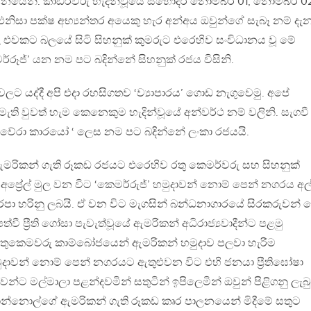
 වචනයෙනි. කාඩ්ර්වරු හැදින්වූයේ සහෝදර නොම්බර 01, නොම්බර 0
නිසා පක්ෂ අභ්‍යන්තර අයෙකු හැර අන්අය ඔවුන්ගේ සැබෑ නම් දැ
එවකට බලයේ සිටි සිහනුක් කුමරුට එරෙහිව සංවිධානය වූ මේ
්රූජ්’ යන නම පට බදින්නේ සිහනුක් රජය විසිනි.
යද්දී අපි එදා රහසිගතව ‘ව්‍යාපාරය’ ගොඩ නැගුවෙමු. අපේ
 වුවත් හැම කෙනෙකුම හැදින්වූයේ අන්වර්ථ නම් වලිනි. සැගවී
ගුවේරා කාරයෝ ‘ ලෙස නම පට බදින්නේ ලංකා රජයයි.
ිකන් ගැති රූකඩ රජයට එරෙහිව රතු කෙමර්වරු සහ සිහනුක්
්‍රේල් මුල වන විට ‘කෙමර්රුජ්’ හමුදාවන් නොම් පෙන් නගරය අල
ා හරිනු ලබයි. ඒ වන විට මැගසින් බන්ධනාගාරයේ සිරකරුවන් 
ත්වී ප්‍රීති ගෝසා පැවැත්වූයේ ඇමරිකන් අධිරාජ්‍යවාදීන්ට පළමු
න් රතුකෙමවරු කාම්බෝජයෙන් ඇමරිකන් හමුදාව පලවා හැරීම
හමුදාවන් නොම් පෙන් නගරයට ඇතුළුවන විට එහි ජනයා ප්‍රීතිඝෝෂා
වන්ට මල්මාලා පළන්දවමින් සතුටින් ඉපිලෙමින් ඔවුන් පිළිගනු ලැබු
න්නොල්ගේ ඇමරිකන් ගැති රූකඩ කෘර පාලනයෙන් මිදීමේ සතුට