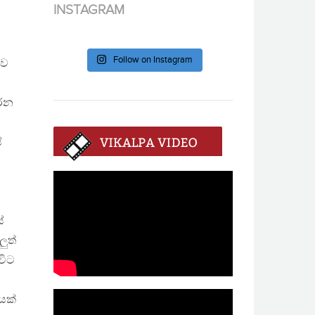
INSTAGRAM
Follow on Instagram
ුව
කරන
ේ
ේ
ලුත්
විට
යක්