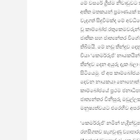
මේ වසරේ ග්‍රීස්ම නිවාඩු
අතීත මතකයන් ප්‍රමාණයක් 
වැදගත් සිදුවීමක්ද මේ අවධි
වූ කාම්බෝජ රතුකෙමවරුන්ග
ජාතික සහ ජාත්‍යන්තර විශේ
තිබීමයි. මේ නඩු තීන්දුව
චියා ‘කෙමර්රූජ්’ නායකයින
තීන්දුව දෙන අයුරු දැක බ
සිටියෙමු. ඒ අප කාම්බෝජය
දෙවන නායකයා නොහොත් සහෝ
කාම්බෝජයේ ප්‍රථම ජනාධිප
ජාත්‍යන්තර විනිසුරු මඩුල
මනුෂ්‍යත්වයට එරෙහිව අපරා
‘කෙමර්රූජ්’ නමින් හැදින
රහසිගතව සැගවුණු ව්‍යාපාරය