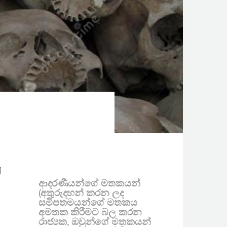
]
ආදරණීයන්ගේ මතකයන්
(අතුරුදහන් කරන ලද
සමීපතමයන්ගේ මතකය
අමතක කිරීමට බල කරන
රාජ්‍යක, ඔවුන්ගේ මතකයන්