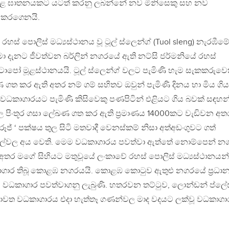
සමූළ ඝාතනයකට යටත් කරනු ලබන්නේ නව මිනිසෙකු සහ නව
ු කරගෙනයි.
හස් පොලිස් මධ්‍යස්ථානය වූ ටූල් ස්ලෙන්ග් (Tuol sleng) නැරඹීමේ
මා දැනට ජීවත්වන බර්ලින් නගරයේ ඇති නට්සි ජර්මනියේ රහස්
්ටාපෝ මූළස්ථානයයි. ටූල් ස්ලෙන්ග් වලට පැමිණි හැම සැකකරුවෙ
ත කර ඇති අතර නම් ගම් සහිතව ඔවුන් පැමිණි දිනය හා මිය ගිය
වධකාගාරයට පැමිණි කිසිවෙකු පණපිටින් එළියට ගිය බවක් සඳහන
පිංතූර ගසා ලේඛණ ගත කර ඇති ප්‍රමාණය 14000කට වැඩිවන අත
ූජ් ‘ පක්ෂය තුල සිටි මතවාදී වෙනස්කම් නිසා අත්අඩංගුවට ගත්
වුල්වල අය වෙති. මෙම වධකාගාරය පවත්වා ඇත්තේ නොම්පෙන් න
න අතර මගේ සිහියට මතුවූයේ ලංකාවේ රහස් පොලිස් මධ්‍යස්ථානයන්
ගාර තිබූ කොළඹ නගරයයි. කොළඹ කොටුව ඇතුළු නගරයේ ප්‍රධා
වධකාගාර පවත්වාගනු ලැබුණි. හතරවන තට්ටුව, ලොන්ඩන් ප්ලේස
ාවත වධකාගාරය එදා හැත්තෑ ගණන්වල මාද වදයට ලක්වූ වධකාගා