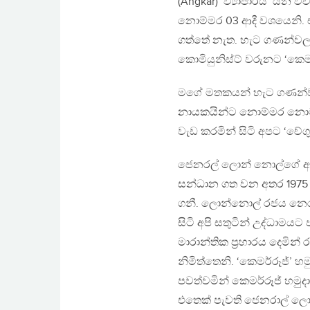
(Angkar) ‘ව්‍යාපාරය’ යන
නොම්මර 03 ආදී වශයෙනි. එ
ගත්තේ නැත. හැට ගණන්වල 
කොමියුනිස්ට් වරුනට ‘කෙමර
මගේ මතකයන් හැට ගණන්වලට 
නායකයින්ට නොම්මර නොමැති
වැඩ කරමින් සිටි අපට ‘චේ
ජෙනරල් ලොන් නොල්ගේ ඇමර
සන්ධාන ගත වන අතර 1975 අප
ගනී. ලොන්නොල් රජය නෙරප
සිටි අපි සතුටින් උද්ධාමයට ප
මාරාන්තික ප්‍රහාරය දෙමි
නිමිත්තෙනි. ‘කෙමර්රූජ්’ 
පවත්වමින් කෙමර්රූජ් හමුදා
එතෙක් පැවති ජෙනරාල් ලො