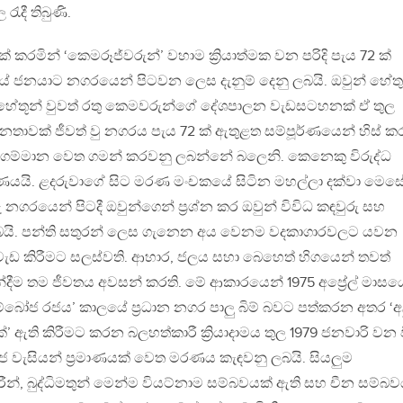
ැදී තිබුණි.
කරමින් ‘කෙමරූජ්වරුන්’ වහාම ක්‍රියාත්මක වන පරිදි පැය 72 ක්
ජනයාට නගරයෙන් පිටවන ලෙස දැනුම් දෙනු ලබයි. ඔවුන් හේත
ේතූන් වුවත් රතු කෙමවරුන්ගේ දේශපාලන වැඩසටහනක් ඒ තුල
 ජනතාවක් ජීවත් වු නගරය පැය 72 ක් ඇතුළත සම්පූර්ණයෙන් හිස් 
ත ගම්මාන වෙත ගමන් කරවනු ලබන්නේ බලෙනි. කෙනෙකු විරුද්ධ
රණයයි. ළදරුවාගේ සිට මරණ මංචකයේ සිටින මහල්ලා දක්වා මෙස
ගරයෙන් පිටදී ඔවුන්ගෙන් ප්‍රශ්න කර ඔවුන් විවිධ කඳවුරු සහ
ලබයි. පන්ති සතුරන් ලෙස ගැනෙන අය වෙනම වදකාගාරවලට යවන
වැඩ කිරීමට සලස්වති. ආහාර, ජලය සහා බෙහෙත් හිගයෙන් තවත්
 තම ජීවතය අවසන් කරති. මේ ආකාරයෙන් 1975 අප්‍රේල් මාසය
කාම්බෝජ රජය’ කාලයේ ප්‍රධාන නගර පාලු බිම් බවට පත්කරන අතර ‘අ
්’ ඇති කිරීමට කරන බලහත්කාරී ක්‍රියාදාමය තුල 1979 ජනවාරි වන 
ජ වැසියන් ප්‍රමාණයක් වෙත මරණය කැඳවනු ලබයි. සියලුම
ාරීන්, බුද්ධිමතුන් මෙන්ම වියට්නාම සම්බවයක් ඇති සහ චීන සම්බව