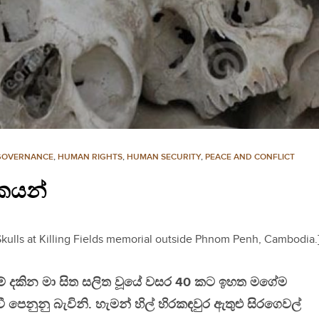
GOVERNANCE
,
HUMAN RIGHTS
,
HUMAN SECURITY
,
PEACE AND CONFLICT
කයන්
Skulls at Killing Fields memorial outside Phnom Penh, Cambodia.
ීම් දකින මා සිත සලිත වූයේ වසර 40 කට ඉහත මගේම
ී පෙනුනු බැවිනි. හැමන් හිල් හිරකඳවුර ඇතුළු සිරගෙවල්