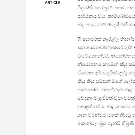
ARTICLE
විමුක්ති පෙරමුණ ගොඩ නගම
ප්‍රාර්ථනය විය. කාම්බෝජ
කළ හැට ගණන්වලදී එහි න
71 අසාර්ථක කැරැල්ල නිසා 
සහ කාම්බෝජ ‘කෙමර්රූජ්’ K
වියට්කොන්වරු නියෝජනය කර
නියෝජනය කරමින් කියු සම්ප
කියවන අපි සතුටින් උද්දාම
කියූ කියු සම්පන් මගේ ලෝක
කාම්බෝජ ‘කෙමර්රූජ්වරුද’ 
වේදනා මැද ජීවත් වූවා වුව
ලබාදුන්නේය. කාලය සමග 
ගැන වරින්වර යමක් කියවූ 
කොන්වල මුළු ගැන්වී තිබුණි