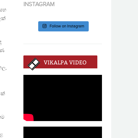
INSTAGRAM
 සහ
ක්
Follow on Instagram
ු
රණ
හල,
ක්
තම
කළ