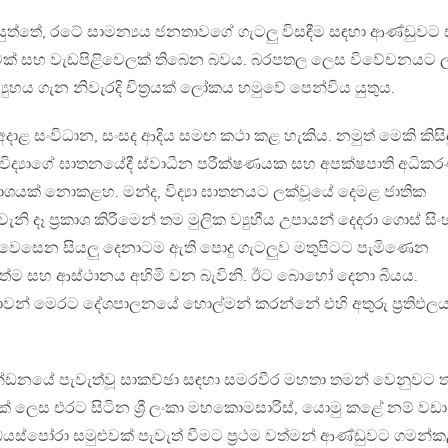
ත්තේ, රටේ සාමන්‍යය ජනතාවගේ ගැටලු විසඳීම සඳහා ආණ්ඩුවට
ක් සහ වැඩපිළිවෙලක් තිබෙන බවය. බරපතල ලෙස විවේචනයට ල
‍යුහය ගැන නිවැරදි චිත්‍රයක් ලෝකය හමුවේ පෙන්විය යුතුය.
අදාළ සංවිධාන, සංසද ආදිය සමඟ කථා කළ හැකිය. නමුත් මෙකි කිසිඳ
විද්‍යාගේ ඝාතනයේදී ස්වාධීන පරීක්ෂණයක සහ අපක්ෂපාති අධික
 ප්‍රකාශයක් නොකළහ. මන්ද, විද්‍යා ඝාතනයට ලක්වූයේ දෙමළ ජාතික
ි දෑ ප්‍රකාශ කිරීමෙන් තම මුලික ව්‍යුහීය උපායන් දෙදරා ගොස් සිං
ි වෙසෙන සියලු දෙනාටම ඇති පොදු ගැටලුව මතුපිටට පැමිණෙන
ැත්ම සහ ආස්ථානය අහිමි වන බැවිනි. ඊට බොහෝ දෙනා බියය.
ාවන් මෙරට දේශපාලනයේ හොල්මන් කරන්නේ එහි අතුරු ප්‍රතිඵලය
්ඩනයේ පැවැත්වූ සාකච්ඡා සඳහා සමරවීර මහතා තමන් වෙනුවට 
ලෙස එරට සිටින ශ්‍රී ලංකා මහකොමසාරිස්, යොමු කළේ නම් වඩා
ස්පෝරා සමුළුවක් පැවැත් වීමට ප්‍රථම වත්මන් ආණ්ඩුවට ගමන්