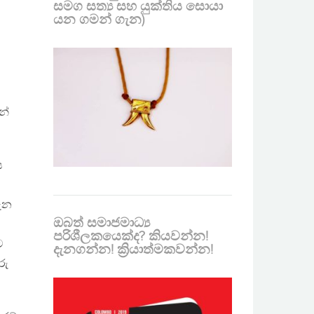
සමග සත්‍ය සහ යුක්තිය සොයා
යන ගමන් ගැන)
න්
ය
ගැන
ඔබත් සමාජමාධ්‍ය
පරිශීලකයෙක්ද? කියවන්න!
ට
දැනගන්න! ක්‍රියාත්මකවන්න!
රු