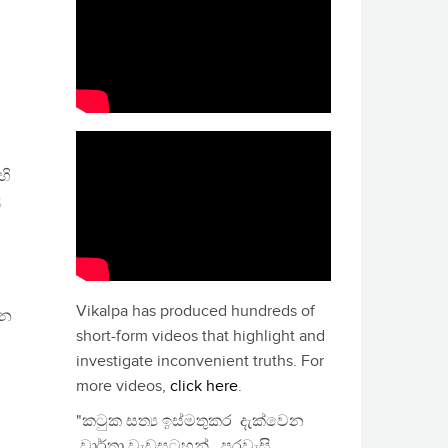
හි
්
Vikalpa has produced hundreds of
ෙන
short-form videos that highlight and
investigate inconvenient truths. For
more videos,
click here
.
"කටුක සත්‍ය ඉස්මතුකර දැක්වෙන
වාර්තා වැඩසටහන්, පුරවැසි