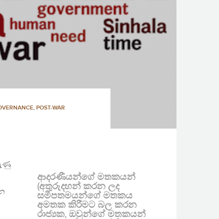
GOVERNANCE
,
POST-WAR
ුණු
ආදරණීයන්ගේ මතකයන්
(අතුරුදහන් කරන ලද
වන
සමීපතමයන්ගේ මතකය
අමතක කිරීමට බල කරන
රාජ්‍යක, ඔවුන්ගේ මතකයන්