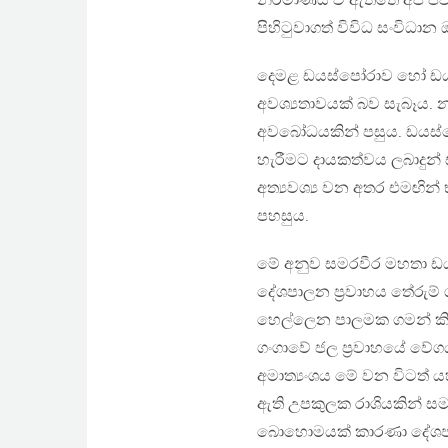
නිර්මාණය වී ඇත්තේ අප ජීවත
පිහිටුවාගත් විවිධ සංවිධා
දෙමළ ඩයස්පෝරාව හෝ ඩයස්
අවශ්‍යතාවයක් බව සැබෑය. 
අවබෝධයකින් පසුය. ඩයස්ප
හැරීමට දායකත්වය ලබාදුන් ස
අත්‍යවශ්‍ය වන අතර එමඟි
පහසුය.
මේ අනුව සමරවීර මහතා ඩය
දේශපාලන ප්‍රවාහය තේරුම
හෙල්ලෙන පාලමක ගමන් කි
ගංගාවේ ජල ප්‍රවාහයේ ව
අමාත්‍යංශය මේ වන විටත්
ඇති උපකුලක රාශියකින් සම
බොහොමයක් කාරණා දේශපාලන