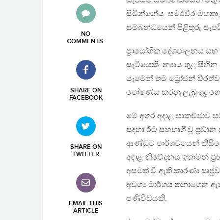
සැපයීම සම්බන්ධයෙන් මතු ව
සිටින්නේය. සමරවීර මහතා
සම්බන්ධයෙන් පිළිතුරු සැපය
NO
COMMENTS
.
ප්‍රායෝගික දේශපාලනය සහ 
සැටියෙකි. න්‍යාය තුළ සිහ
යෑමෙන් තම ට්‍රෝජන් වීරත්ව
SHARE ON
පෝෂණය කරනු ලැබූ ශුද්‍ර ග
FACEBOOK
මේ අතර අදාළ සාකච්ඡාව ස
සඳහා ඊට සහභාගී වූ ප්‍රධ
ආණ්ඩුව පාර්ශවයෙන් කිසි
SHARE ON
TWITTER
අදාළ නිවේදනය ඉතාමන් ප්
අසමත් වී ඇති කාරණා ඍජුව
අවශ්‍ය මාර්ගය තනාගෙන ඇත.
පණිවිඩයකි.
EMAIL THIS
ARTICLE