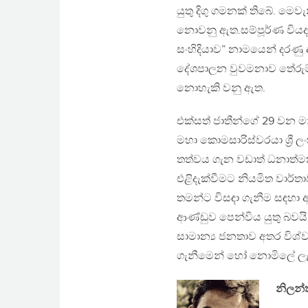
යුතු දිගු ගමනක් තිබේ. මෙවැ
නොවනු ඇත.සම්පූර්ණ වියදම
සංහිදියාව” නාමයෙන් දරණ
දේශපාලන වුවමනාව තේරුම
නොහැකි වනු ඇත.
එක්සත් ජාතීන්ගේ 29 වන මාන
මහා කොමසාරිස්වරයා ශ්‍රී
තත්වය ගැන වඩාත් ධනාත්ම
එළිදැක්වීමට නියමිත වාර්ත
තමන්ට විසඳා ගැනීම සඳහා 
ආණ්ඩුව පෙන්විය යුතු බව
සාමාන්‍ය ජනතාව අතර විශ්වා
ගැනීමෙන් හෝ නොමිලේ ලැ
නිලන්