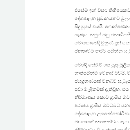
එසේම ඉන් වසර කිහිපයකට
දේශපාලන ප්‍රවාහයකට මුලා
සිදු වූයේ එයයි. ෆොන්සේක
සැබෑය. නමුත් ඔහු ජනාධිප
මොහොතේදී මුහුණ දුන් යතා
ජනතාවට පාරට පසින්න යැයි
මෙහිදී තේරුම් ගත යුතු මූ
හාත්පසින්ම වෙනස් බවයි. 
ජයග්‍රහණයක් වනබව සැබෑය.
පවා මැළිකමක් දැක්වූහ. එය 
නිර්මාණය කොට ග්‍රාමීය මට
පරාජය ග්‍රාමීය මට්ටමට යනව
දේශපාලන උභතෝකෝටිකයකට ම
මහතාගේ නායකත්වය ගැන නො