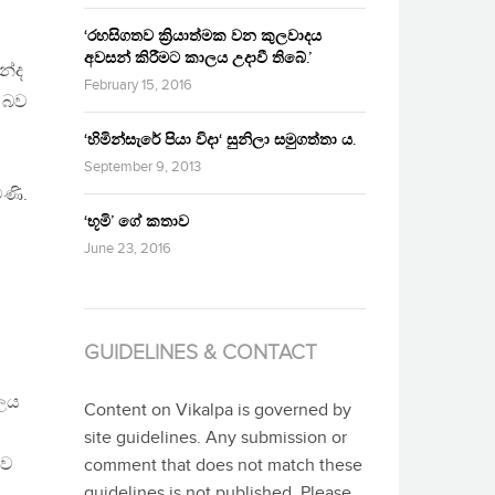
‘රහසිගතව ක්‍රියාත්මක වන කුලවාදය
අවසන් කිරීමට කාලය උදාවී තිබේ.’
න්ද
February 15, 2016
ු බව
‘හිමින්සැරේ පියා විදා‘ සුනිලා සමුගත්තා ය.
September 9, 2013
මණි.
‘භූමි’ ගේ කතාව
June 23, 2016
GUIDELINES & CONTACT
හලය
Content on Vikalpa is governed by
site guidelines. Any submission or
ුව
comment that does not match these
guidelines is not published. Please