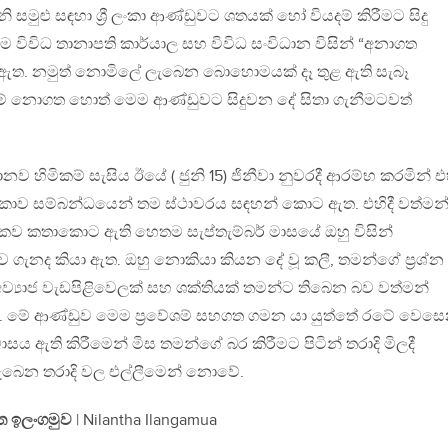
නි සමුළු සඳහා ශ්‍රී ලංකා ආණ්ඩුවට ශතයක් හෝ වියදම් කිරීමට සිදු
 විවිධ තානාපති කාර්යාල සහ විවිධ සංවිධාන විසින් “අනාගත
ු ඇත. නමුත් නොමිලේ ලැබෙන බොහොමයක් දෑ තුළ ඇති සැබෑ
් නොගත හොත් මෙම ආණ්ඩුවට සිදුවන දේ සිතා ගැනීමටවත්
ව හිමිකම් සැසිය ඊයේ ( ජුනි 15) ජිනීවා නුවරදී ආරම්භ කරමින් එ
 ලංකාව සම්බන්ධයෙන් තම ස්ථාවරය සඳහන් කොට ඇත. එහිදී වත්මන
කව කතාකොට ඇති හෙතම සැප්තැම්බර් මාසයේ ඔහු විසින්
ාව ගැනද කියා ඇත. ඔහු නොකියා කියන දේ වූ කලී, තමන්ගේ ප්‍රශ්න
අව්‍යාජ වැඩපිළිවෙලක් සහ ශක්තියක් තමන්ට තිබෙන බව වත්මන්
යි. මේ ආණ්ඩුව මෙම ප්‍රවේශම් සහගත ගමන යා යුත්තේ රටේ වෙස
සය ඇති කිරීමෙන් මිස තමන්ගේ බර කිරීමට පිටින් තරාදි මිලදී
බෙන තරාදි වල එල්ලීමෙන් නොවේ.
ත ඉලංගමුව
| Nilantha Ilangamua