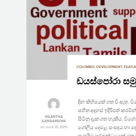
COLOMBO
,
DEVELOPMENT
,
FEATU
ඩයස්පෝරා සමුළ
දින කිහිපයක් ගත වී ඇත. ව
සහිත අදහස් ඉදිරිපත් කරමි
NILANTHA
සිටිනු දැක ගත හැකිය. වි
ILANGAMUWA
on
June 16, 2015
ගෝලීය දෙමළ සංසදය හා දෙ