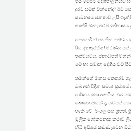
එය මෙරට දේශපාලනයට සම්
දුරට සමත් වන්නේද? ඊට පෙර
සාමන්‍යය ජනතාව උසී ගැන්
සාක්ෂි ඕනෑ තරම් ඉතිහාසය 
මතුවෙමින් පවතින තත්වය 
රිය අනතුරකින් මරණය පත් වූ 
තත්වයටය. ජනාධිපති මහින්
මේ හා සමාන දේශීය වට පිටාව
තමන්ගේ මනස කෙතරම් ගැඹු
ඔබ අත් විඳින සමාජ ක්‍රම
මාර්ගය ඉතා කෙටිය. එම කෙටි
බොහොමයක් දෑ යටපත් කොට එ
හැකි වේ. මංගල සහ ශ්‍රීපති,
මූලික ශෝකජනක කථාව ලියව
හිටි අඩියේ කඩාවැටෙන විට 