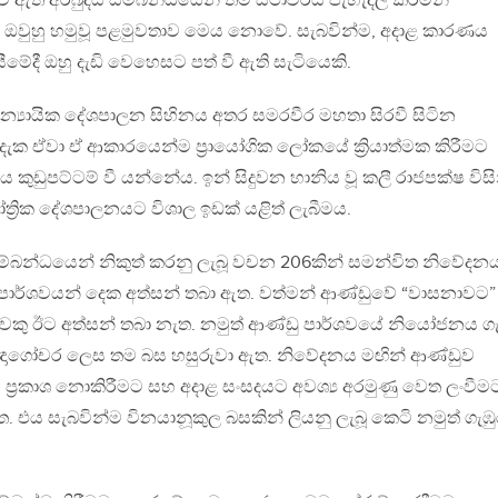
ී ඇති අර්බුදය සම්බන්ධයෙන් තම ස්ථාවරය පැහැදිලි කරමින්
, ඔවුහු හමුවූ පළමුවතාව මෙය නොවේ. සැබවින්ම, අදාළ කාරණය
ීමේදී ඔහු දැඩි වෙහෙසට පත් වී ඇති සැටියෙකි.
න්‍යායික දේශපාලන සිහිනය අතර සමරවීර මහතා සිරවී සිටින
ින දැක ඒවා ඒ ආකාරයෙන්ම ප්‍රායෝගික ලෝකයේ ක්‍රියාත්මක කිරීමට
ය කුඩුපට්ටම් වී යන්නේය. ඉන් සිදුවන හානිය වූ කලී රාජපක්ෂ විසි
ෝත්‍රික දේශපාලනයට විශාල ඉඩක් යළිත් ලැබීමය.
ම්බන්ධයෙන් නිකුත් කරනු ලැබූ වචන 206කින් සමන්විත නිවේදන
ාන පාර්ශවයන් දෙක අත්සන් තබා ඇත. වත්මන් ආණ්ඩුවේ “වාසනාවට”
වෙකු ඊට අත්සන් තබා නැත. නමුත් ආණ්ඩු පාර්ශවයේ නියෝජනය 
‍රඥාගෝචර ලෙස තම බස හසුරුවා ඇත. නිවේදනය මඟින් ආණ්ඩුව
 ප්‍රකාශ නොකිරීමට සහ අදාළ සංසදයට අවශ්‍ය අරමුණු වෙත ලංවීම
 එය සැබවින්ම විනයානූකුල බසකින් ලියනු ලැබූ කෙටි නමුත් ගැඹු