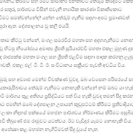
බන්ධ කිරීමට සහ රටේ සාමාන්‍ය ජනතාවට තේරුම් කරදීමට කෙත
 සතුරු පාර්ශවය විසින් එවැනි න්‍යායික කාරණා විකෘතිකොට
වීමට සමත්වන්නේද? යන්න තේරුම් ගැනීම සඳහා අපට ප්‍රමාණවත්
පුරා ඇත. දේශපාලනය වූ කලී එයයි.
ඉතාම කිට්ටු වන්නේ, මංගල සමරවීර මහතා සහ අදහගැනීමට නොහ
හිටපු නියෝජ්‍යය අමාත්‍ය ශ්‍රීපති සූරියාරච්චි මහතා එකල මුහුණ දුන
ද රාජපක්ෂ මහතා මංගල සහ ශ්‍රීපති එළවීම සඳහා පාදක කරගනු ලැබ
කි. එකල එල්. ටී. ටී. ඊ. සංවිධානය සක්‍රීයව පැවති අවධිය විය.
රු සහ අව්‍යාජ මෙන්ම විචක්ෂණ වුවද, ඔබ වෙසෙන පරිසරයේ 
යේ යතාරූපීබාවය තේරුම් ගැනීමට නොහැකි වන්නේ නම් ඔබට යා හැක
 මාර්ගය තුළ අතිශය ප්‍රසිද්ධියට පත් විය හැකි වුවද තමන් සිදු කර
මඟින් ඔබේ දේශපාලන උපායන් කුඩුපට්ටම් කිරීමට ප්‍රතිවාදියා
 ශ්‍රී ලංකා නිදහස් පක්ෂයේ මහජන පාර්ශවය නිර්මාණය කිරීමට පසුබිම
ී තිබුණේ එම රාමුවට යටත්වය. ඊට වැඩිදුර යෑමට නොහැකි විය.
අපේක්‍ෂා කළ මහජන නැගිටීමවත් සිදු වූයේ නැත.