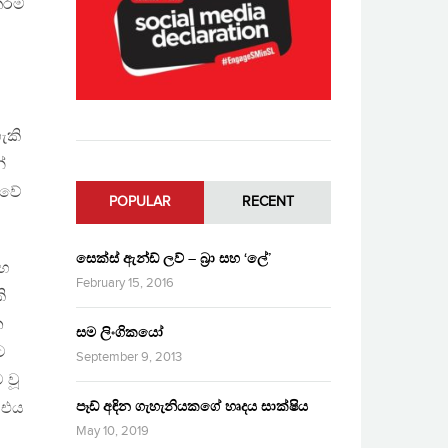
රම්
ැකි
්
ුවේ
POPULAR
RECENT
සෙක්ස් ඇන්ඩ් ලව් – බ්‍රා සහ ‘ලේ’
සහ
February 15, 2016
ි
න
සම ලිංගිකයෝ
ට
September 9, 2013
 වූ
පෑඩ් අඳින ගැහැනියකගේ හෘදය සාක්ෂිය
 එය
May 10, 2019