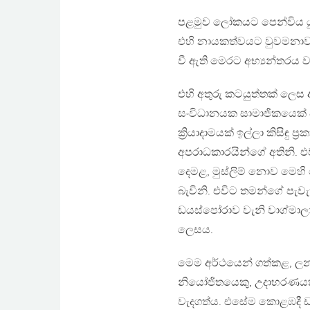
පළමුව ලෝකයට පෙන්විය යු
එහි නායකත්වයට වුවමනාව
වී ඇති මෙරට අභ්‍යන්තරය ව්
එහි අතුරු කටයුත්තක් ලෙස 
සංවිධානයක සාමාජිකයෙක් 
ක්‍රියාදාමයක් ඉල්ලා කිසිඳු
අපරාධකාරයින්ගේ අතිනි. එවැන
දෙමළ, මුස්ලිම් නොව මෙහ
බැවිනි. එවිට තමන්ගේ පැව
ඩයස්පෝරාව වැනි වාග්මාල
ලෙසය.
මෙම අර්ථයෙන් ගත්කළ, ලන
නියෝජිතයෙකු, උදාහරණයක් 
වැදගත්ය. එසේම කොළඹදී ඩය