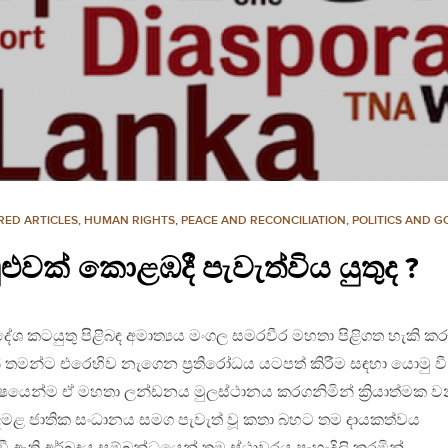
RED ARTICLES
,
HUMAN RIGHTS
,
PEACE AND RECONCILIATION
,
POLITICS AND 
ුවක් කොළඹදී පැවැත්විය යුතුද ?
ිදේශ කටයුතු පිළිබඳ අමාත්‍යය මංගල සමරවීර මහතා පිළිගත හැකි කර
න් තමන්ට එරෙහිව නැගෙන ප්‍රතිරෝධය යටපත් කිරීම සඳහා යොමු වී
ශේෂයෙන්ම ඒ මහතා ලන්ඩනය මුලස්ථානය කරගනිමින් ක්‍රියාත්මක 
මළ ජාතික සංධානය සමග පැවැත් වූ කතා බහට තම දායකත්වය