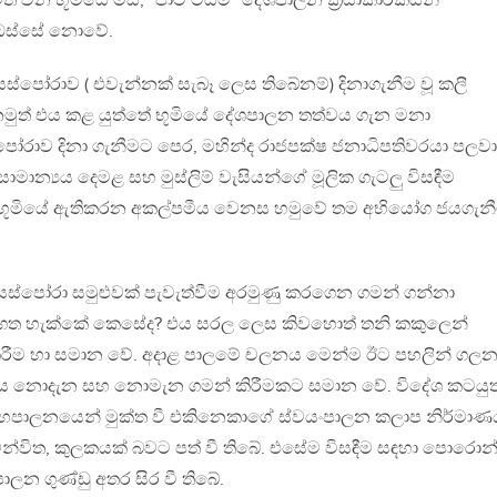
් වන භූමියේ මිස, “පාට් ටයිම්” දේශපාලන ක්‍රියාකාරිකයින්
න ඔස්සේ නොවේ.
පෝරාව ( එවැන්නක් සැබෑ ලෙස තිබේනම්) දිනාගැනීම වූ කලී
නමුත් එය කළ යුත්තේ භූමියේ දේශපාලන තත්වය ගැන මනා
ෝරාව දිනා ගැනීමට පෙර, මහින්ද රාජපක්ෂ ජනාධිපතිවරයා පලවා
ාමාන්‍යය දෙමළ සහ මුස්ලිම් වැසියන්ගේ මූලික ගැටලු විසඳීම
න් භූමියේ ඇතිකරන අකල්පමීය වෙනස හමුවේ තම අභියෝග ජයගැන
ස්පෝරා සමුළුවක් පැවැත්වීම අරමුණු කරගෙන ගමන් ගන්නා
් ගත හැක්කේ කෙසේද? එය සරල ලෙස කිවහොත් තනි කකුලෙන්
රීම හා සමාන වේ. අදාළ පාලමේ චලනය මෙන්ම ඊට පහලින් ගල
ේගය නොදැන සහ නොමැන ගමන් කිරීමකට සමාන වේ. විදේශ කටයුත
 යහපාලනයෙන් මුක්ත වී එකිනෙකාගේ ස්වයංපාලන කලාප නිර්මාණය
න්විත, කුලකයක් බවට පත් වී තිබේ. එසේම විසඳීම සඳහා පොරොන්ද
 ගුණ්ඩු අතර සිර වී තිබේ.