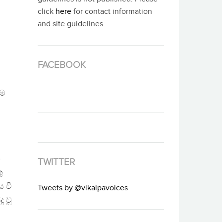
click
here
for contact information
and site guidelines.
FACEBOOK
ීම
න
TWITTER
ු
 වී
Tweets by @vikalpavoices
ු වූ