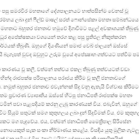
 පසු සමරවීර මහතාගේ දේශපාලනයට හාත්පසින්ම වෙනස් වූ
රම්භය ලබා දුන් ෆීල්ඩ් මාෂල් සරත් ෆොන්සේකා මහතා සම්බන්ධයෙ
ා මහතාට බහුතර ජනතාව හමුවේ දිගාවීමට පළල් අවකාශයක් තිබුණ
තිධූර අපේක්ෂකයා වශයෙන් තරග කළ පසු ප්‍රතිඵල නිකුත්කරන
ර්ථයක් තිබුණි. ඔහුගේ දියණියන් සමාජ වෙබ් ජාලයන් ඔස්සේ
 බැගෑපත් වුවද ඔවුහුට උරුම වූයේ අපේක්‍ෂාභංගත්වයට පත්වීම ප
ලික කාරණය වූ කලී, වත්මන් තත්වය එකල තිබුණු තත්වයටත් වඩා
මහින්ද රාජපක්ෂ පරිපාලනය පරාජය කිරීම වූ කලී ජනතාවගේ
 නමුත් බහුතර ජනතාව එවැන්නක් සිදු වනු ඇතැයි විශ්වාස කිරීමට
තම ප්‍රචාරණ ව්‍යාපෘතිය ඔස්සේ හිටපු ජනාධිපති රාජපක්ෂ මහතා
්ටමින් පවා පැළපදියම් කරනු ලැබූ කාරණයක් විය. එබැවින්, ඔහුගේ
ිට සියුම් සතුටක් සමග කුතුහලය ලබා දුන් සිදුවීමක් විය. එම කුතු
ග පෑදුවේය. එය, වත්මන් ජනාධිපති මෛත්‍රිපාල සිරිසේන
යෙකුත් සැක සංකා නිර්මාණය කළේය. විසඳිය යුතු මුලික ගැටල