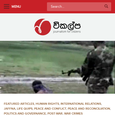
S
Search
MENU
k
for:
i
p
t
o
m
a
i
n
c
o
n
t
e
n
FEATURED ARTICLES
,
HUMAN RIGHTS
,
INTERNATIONAL RELATIONS
,
t
JAFFNA
,
LIFE QUIPS
,
PEACE AND CONFLICT
,
PEACE AND RECONCILIATION
,
POLITICS AND GOVERNANCE
,
POST-WAR
,
WAR CRIMES