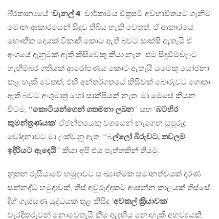
බි‍්‍රතාන්‍යයේ ‘
චැනල් 4
’ වාර්තාමය චිත‍්‍රපටි අවභාවිතයට ගැනීම්
මොන ආකාරයෙන් සිදුව තිබිය හැකි වෙතත්, ඒ ආකාරයේ
භෞතික දෙයක් විකෘති කොට ඇති බවට සාක්ෂි ඇතැයි ඒ
අංශයේ දැනුමක් ඇති කිසිවෙකු කියා නැත. එම සිදුවීම්වලට
හැඟීම්බර ගතියක් ආරෝපණය කොට ඇතැයි යමෙකු යෝජනා
කළ හැකි වෙතත්, එහි අන්තර්ගතයේ කිසිවක් බොරුවට ගොතා
ඇති බවට අංශුමාත‍්‍ර හෝ සාක්ෂියක් නැත. මා මෙසේ කියන
විටම, ‘‘
කොටියන්ගෙන් ගතමනා ලබන
’’ සහ ‘
බටහිර
කුමන්ත‍්‍රණයක
’ ඒජන්තයෙකු වශයෙන් නැගෙන සුපුරුදු
චෝදනාවට මා ලක්වනු ඇත. ‘‘බ
ල්ලෝ බිරුවට, තවලම
ඉදිරියට ඇදෙයි
’’ කියා අපි එය පැත්තකින් තියමු.
නූතන රුසියාවේ හමුදාවට සංඛ්‍යාත්මක සමානත්වයක් දරණ
සන්නද්ධ හමුදාවක්, තිස් අවුරුද්දකට ආසන්න කාලයක් තිස්සේ
දිග් ගැස්සුණු යුද්ධයක් තුළ කිසිදු ‘
අවකල් ක‍්‍රියාවක
’
වැරදිකරුවන් නොවෙතැයි කීම ඇදහිය නොහැකි අභව්‍යයකි.