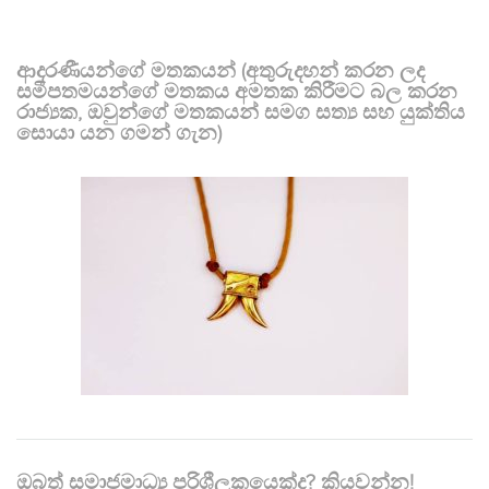
ආදරණීයන්ගේ මතකයන් (අතුරුදහන් කරන ලද
සමීපතමයන්ගේ මතකය අමතක කිරීමට බල කරන
රාජ්‍යක, ඔවුන්ගේ මතකයන් සමග සත්‍ය සහ යුක්තිය
සොයා යන ගමන් ගැන)
ඔබත් සමාජමාධ්‍ය පරිශීලකයෙක්ද? කියවන්න!