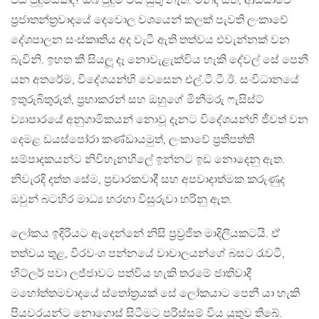
එය පුදුමයක්ද? ඔබ පුදුම විය යුතු නැත. මන්ද යත්, ආසියාවේ
ප‍්‍රජාතන්ත‍්‍රවාදයේ දෙවොල වශයෙන් කලක් පැවති ලංකාවේ
දේශපාලන සංස්කෘතිය අද වැටී ඇති තත්වය එවැන්නක් වන
බැවිනි. ඉහත කී සියලූ දෑ නොවැළැක්විය හැකි දේවල් සේ පෙනී
යන අතරේම, විදේශයන්හි වෙසෙන එල්.ටී.ටී.ඊ. සංවිධානයේ
ඉතුරුබිතුරුත්, ප‍්‍රභාකරන් සහ ඔහුගේ මිනීමරු ෆැසිස්ට්
ව්‍යාපාරයේ අනුගාමිකයන් නොවූ දැනට විදේශයන්හි ජීවත් වන
දෙමළ ඩයස්පෝරා කණ්ඩායමුත්, ලංකාවේ ප‍්‍රතිපත්ති
සම්පාදකයන්ට නිවිහැනහිලේ ඉන්නට ඉඩ නොදෙනු ඇත.
නිවැරදි දත්ත සේම, ප‍්‍රචාරකවාදී සහ අපවාදාත්මක කරුණුද
ඔවුන් බටහිර මාධ්‍ය හරහා විසුරුවා හරිනු ඇත.
ලෝකය ඉදිරියට ඇදෙන්නේ නිසි ප‍්‍රව‍්‍රජිත මාදිලියකටයි. ඒ
තත්වය තුළ, වීරවංශ පන්නයේ වාචාලයන්ගේ බසට රැවටී,
හිට්ලර් පවා ලජ්ජාවට පත්විය හැකි තරමේ ජාතිවාදී
මහෝත්තමවාදයේ ස්තෝත‍්‍රයක් සේ ලෝකයාට පෙනී යා හැකි
පියවරයන්ට නොගොස් සිටීමට පරිස්සම් විය යුතුව තිබේ.