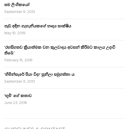
සම ලිංගිකයෝ
September 9, 2013
පෑඩ් අඳින ගැහැනියකගේ හෘදය සාක්ෂිය
May 10, 2019
‘රහසිගතව ක්‍රියාත්මක වන කුලවාදය අවසන් කිරීමට කාලය උදාවී
තිබේ.’
February 15, 2016
‘හිමින්සැරේ පියා විදා‘ සුනිලා සමුගත්තා ය.
September 9, 2013
‘භූමි’ ගේ කතාව
June 23, 2016