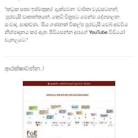
"කටුක සත්‍ය ඉස්මතුකර දැක්වෙන වාර්තා වැඩසටහන්,
පුරවැසි වෘතාන්තයන්, කෙටි චිත්‍රපට මෙන්ම දේශපාලන
සංවාද, සාකච්ඡා, සිය ගණනක් විකල්ප පුරවැසි වෙබ් අඩවිය
නිශ්පාදනය කර ඇත. පිවිසෙන්න අපගේ
YouTube
වීඩියෝ
චැනලයට."
ආරක්ෂාවන්න..!