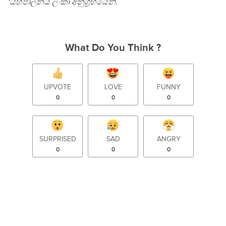
‘යහපාලනය ලංකා අනුග‍්‍රහයෙනි.
What Do You Think ?
UPVOTE
LOVE
FUNNY
0
0
0
SURPRISED
SAD
ANGRY
0
0
0