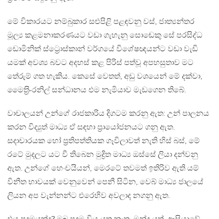
මේ විකාරයට නම්බුකාර සළුපිළි පළඳවනු වස්, ජාත්‍යන්තර
මූල්‍ය කළමනාකරණයට වඩා ගැහැනු සොඬෙකු සේ පරසිද්ධ
ඩොමිනික් ස්ට්‍රොස්කාන් වර්ගයේ විශේෂඥයන්ට වඩා වැඩි
යමක් අවශ්‍ය බවට අදහස් කළ පිරිස් පත්වූ අපහසුතාව මට
තේරුම් ගත හැකිය. කෙසේ වෙතත්, අඩු වශයෙන් මේ දක්වා,
මෛත‍්‍රි-රනිල් සන්ධානය එම නැමියාව මැඩගෙන තිබේ.
වාචාලයන් උන්ගේ රාජකාරිය දිගටම කරනු ඇත: උන් පාලනය
කරන විද්‍යුත් මාධ්‍ය ඒ සඳහා ප‍්‍රායෝජනයට ගනු ඇත.
සදාචාරයක හෝ ප‍්‍රතිපත්තියක ගෑවිලාවත් නැති හිස් බස්, මේ
රටේ මුදලට යට වී තිබෙන මුද්‍රිත මාධ්‍ය ඔස්සේ ලියා දන්වනු
ඇත. උන්ගේ හෙංචයියන්, මෙරටේ තවමත් ඉතිරිව ඇති යම්
විනීත භාවයක් වෙනුවෙන් පෙනී සිටින, වෙබ් මාධ්‍ය ජාලයේ
ලියන අප වැන්නන්ට එරෙහිව අවලාද නගනු ඇත.