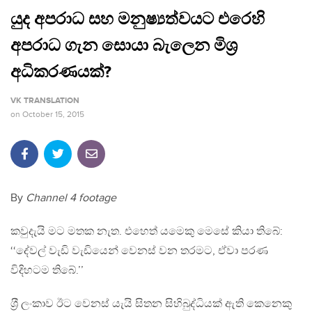
යුද අපරාධ සහ මනුෂ්‍යත්වයට එරෙහි
අපරාධ ගැන සොයා බැලෙන මිශ‍්‍ර
අධිකරණයක්?
VK TRANSLATION
on
October 15, 2015
By
Channel 4 footage
කවුදැයි මට මතක නැත. එහෙත් යමෙකු මෙසේ කියා තිබේ:
‘‘දේවල් වැඩි වැඩියෙන් වෙනස් වන තරමට, ඒවා පරණ
විදිහටම තිබේ.’’
ශ‍්‍රී ලංකාව ඊට වෙනස් යැයි සිතන සිහිබුද්ධියක් ඇති කෙනෙකු