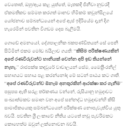
වෙතොත්, ඔහු/ඇය කළ යුත්තේ, මෑතකදී ජිනීවා නුවරදී
ඒකමතිකව සම්මත කරගත් මානව හිමිකම් කවුන්සිලයේ
යෝජනාව සම්බන්ධයෙන් අපේ ඇස් ඉදිරියේම දැන් දිග
හැරෙමින් පවතින විගඩම දෙස බැලීමයි.
ගොඬේ අමනයෝ, දේශපාලනික බකපණ්ඩිතයන් සේ පෙනී
සිටිමින් එකම මෝඩ බයිලාව ගයති: ‘‘
කිසිම පරීක්ෂණයකින්
අපේ රණවිරුවන්ට හානියක් වෙන්න අපි ඉඩ තියන්නේ
නැහැ.
’’ රාජපක්ෂ කඳවුරේ වාචාලයන් සේම, මෛත‍්‍රී-රනිල්
සභාගයට සහාය පළ කරන්නෝද මේ සටන් පාඨය කට ගාති.
‘‘
අපේ රණවිරුවන්ව ඕනෑම අනතුරකින් ආරක්ෂා කර ගැනීම
’’
පසුපස ඇති සරළ තර්කණය වන්නේ, රුසියානු හමුදාවට
සංඛ්‍යාත්මකව සමාන වන අපේ සන්නද්ධ හමුදාවන්හි කිසි
සාමාජිකයෙකු සම්බන්ධයෙන් පරීක්ෂණ නොපැවැත්විය යුතු
බවයි. පවතින ශ‍්‍රී ලංකාවේ නීතිය යටතේ නඩු පැවරීමකට
කොහෙත්ම ඔවුන් ලක්නොවන බවයි.