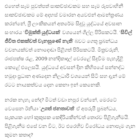
එහෙත් සෑම පුවත්පත් සාකච්ඡාවකම සහ සෑම රූපවාහිනී
සාකච්ඡාවකම මේ අදහස් වමාරන අයවළුන් ආමන්ත‍්‍රණය
කරන්නේ, ශ‍්‍රී ලාංකිකයන් අතරේම සිදුවූ යුද්ධයේ අවසාන
සංහාරය ‘
විමුක්ති යුද්ධයක්
’ වශයෙන් ගිල්ල පිරිසකටයි. ‘
සිවිල්
ජීවිත එකක්වත් වැනසුණේ නැති
’ බවට ගෙතූ ප‍්‍රබන්ධය
වචනයක්වත් නොදොඩා පිළිගත් පිරිසකටයි. මිත‍්‍රවරුනි,
රාජපක්ෂ රැළ, 2009 නන්දිකාදල් වෙරළේ සිදුවීම පැහැදිළි
කෙළේ එලෙසයි. යුද්ධයේ අවසන් දින කිහිපයේ සන්නද්ධ
හමුදා ප‍්‍රධාන අණදෙන නිලධාරී වශයෙන් සිටි සහ දැන් මේ
රටට නායකත්වය දෙන කෙනා ඉන් කෙනෙකි.
නරක නැහැ නේද? මීටත් වඩා නපුර වන්නේ, මෙරටේ
වෙසෙන ඊනියා ’
උගත් ජනතාවත්
’ ඒ අපරූපී ප‍්‍රබන්ධය,
සැකයක හෝ කුකුසක කෙඳිරියකින්වත් තොරව පිළිගැනීමයි.
පිළිගැනීම එසේ වන විට, ඊට එරෙහිව විරෝධය නොපෑම ගැන
කුමන කතාද?