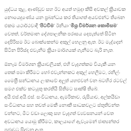
යුද්ධය තුළ, ආණ්ඩුව සහ ඊට අයත් හමුදා කිසි අවකල් ක‍්‍රියාවක
නොයෙදුණේය යන ප‍්‍රබන්ධය කර තියාගත් අයවළුන්ට තිබෙන
එකම යථාර්ථවාදී ‘
පිටවීම
’ ඊනියා ‘
මිශ‍්‍ර විමර්ශන කොමිසම
’
වෙතත්, වර්තමාන දේශපාලනික පරාසය දෙපැත්තේ සිටින
දෙපිරිසම ඊට බොක්කෙන්ම අකුල් හෙලනු ඇත. ඊට මැද්දෙන්
සිටින පිරිස්ද එවැනිම ක‍්‍රියා මාර්ගයක් ගැනීමට බැරි නැත.
ඕනෑම විමර්ශන ක‍්‍රියාවලියක්, එහි වැදගත්කම වියැකී යන
තෙක් පමා කිරීමට හෝ එවැන්නකට අකුල් හෙලීමට, රනිල්-
මෛත‍්‍රී සන්ධානය ලංකාවේ අලූත් යහළුවන් වන බටහිර රටවල්
සමග එක්ව කටයුතු කරතියි සිතීමට සාක්ෂි තිබේ.
අයි.එස්.අයි.එස්. සංවිධානය, ඇමරිකාව, රුසියාව, අල්කයිඩා
සංවිධානය සහ තවත් මෙකී නොකී සාධකවලට ස්තුතිවන්ත
වන්නට, මීට වඩා ලොකු සහ වැදගත් ව්‍යවසනයන් වෙත
අවධානය යොමු කිරීමට, කාලයාගේ ඇවෑමෙන් ජාත්‍යන්තර
ප‍්‍රජාවට සිදුවනු ඇත.