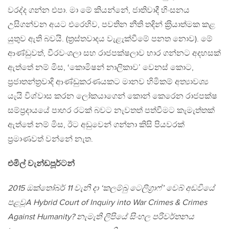
වරද්ද ගන්න එපා. මා මේ කියන්නේ, ජාතිවාදී හිංසනය
උසිගන්වන අයට එරෙහිව, පවතින නීති තදින් ක‍්‍රියාත්මක කළ
යුතුව ඇති බවයි. (ත‍්‍රස්තවාදය වැළැක්වීමේ පනත නොව). මේ
ආණ්ඩුවත්, වීරවංශලා සහ රාජපක්ෂලාව භාර ගන්නට අදහසක්
ඇත්තේ නම් මිස, ‘කොමිෂන් නාලිකාව’ වෙනස් කොට,
ප‍්‍රජාතන්ත‍්‍රවාදි ආණ්ඩුකරණයකට මානව හිමිකම් අත්‍යාවශ්‍ය
යැයි විශ්වාස කරන ලෝකයාගෙන් කොන් කෙරෙන රාජපක්ෂ
සම්ප‍්‍රදායයේ පාහර රටක් බවට නැවතත් පත්වීමට කැමැත්තක්
ඇත්තේ නම් මිස, ඊට අඩුවෙන් ගන්නා කිසි පියවරක්
ප‍්‍රමාණවත් වන්නේ නැත.
එමිල් වැන්ඩපූර්ටන්
2015 ඔක්තෝබර් 11 වැනි දා ‘කලම්බු ටෙලිග‍්‍රාෆ්’ වෙබ් අඩවියේ
පළවූA Hybrid Court of Inquiry into War Crimes & Crimes
Against Humanity? නැමැති ලිපියේ සිංහල පරිවර්තනය