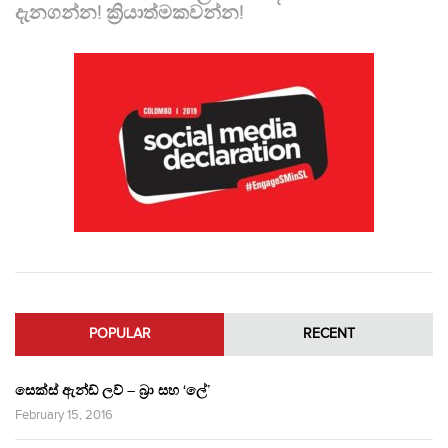
දැනගන්න! ක්‍රියාත්මකවන්න!
POPULAR
RECENT
සෙක්ස් ඇන්ඩ් ලව් – බ්‍රා සහ ‘ලේ’
February 15, 2016