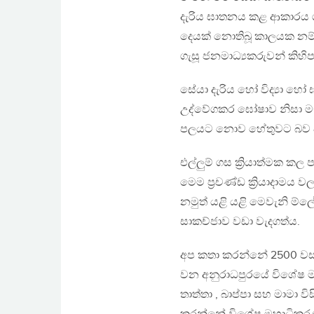
දැරිය ඝාතනය කළ ආකාරය ග
දෙයක් නොතිබූ කාලයක නම් 
ගැසූ ජනමාධ්‍යකරුවන් කිහි
සේයා දැරිය හෝ විද්‍යා හෝ 
උද්වේගකර ඝෝෂාව නිසා මැකී
පලයට නොව හේතුවට බව අප
එල්ලුම් ගස ක්‍රියාත්මක
මෙම ප්‍රචණ්ඩ ක්‍රියාදාම
නමුත් යළි යළි මෙවැනි ම්ල
සාකච්ජාව වඩා වැදගත්ය.
අප කතා කරන්නේ 2500 වසරක
වන අනුරාධපුරයේ විශේෂ මහා
තාත්තා , බාප්පා සහ මාමා ව