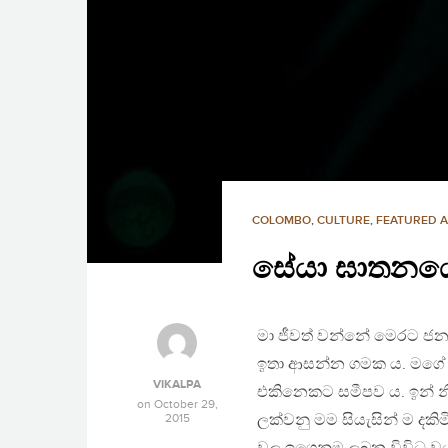
COLOMBO
,
CULTURE
,
FEATURED A
සේයා ඝාතනයෙන
මා ජීවත් වන්නේ මෙරට ජනයාග
ඉතා ආසන්න ගමක ය. මගේ න
VIKALPA
එකිනෙකට සමීපව ය. ඉන් නි
on
October 29,
2015
ලක්වනු මම සියැසින් ම දක