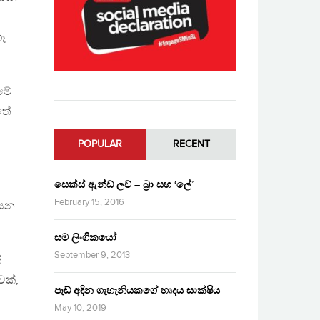
ෑ
ිමේ
තේ
POPULAR
RECENT
සෙක්ස් ඇන්ඩ් ලව් – බ්‍රා සහ ‘ලේ’
.
February 15, 2016
 යන
සම ලිංගිකයෝ
September 9, 2013
්
වක්,
පෑඩ් අඳින ගැහැනියකගේ හෘදය සාක්ෂිය
May 10, 2019