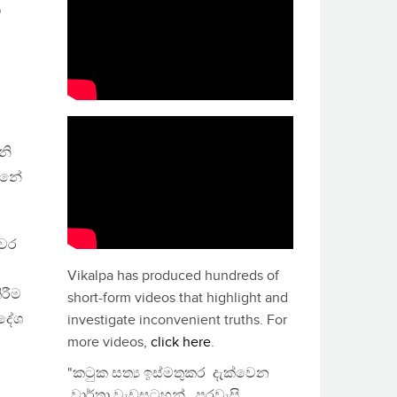
ා
නි
න්නේ
යවර
Vikalpa has produced hundreds of
ිරීම
short-form videos that highlight and
ිදේශ
investigate inconvenient truths. For
more videos,
click here
.
"කටුක සත්‍ය ඉස්මතුකර දැක්වෙන
වාර්තා වැඩසටහන්, පුරවැසි