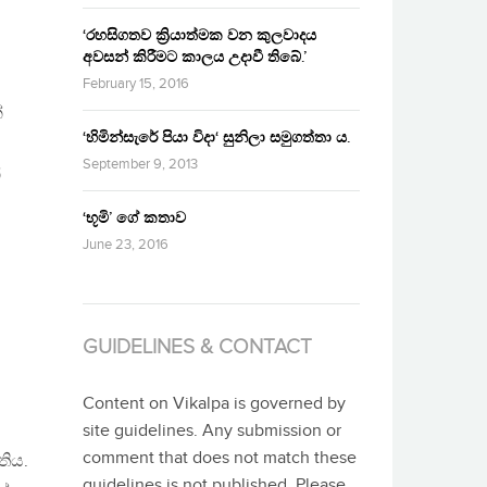
‘රහසිගතව ක්‍රියාත්මක වන කුලවාදය
අවසන් කිරීමට කාලය උදාවී තිබේ.’
February 15, 2016
්
‘හිමින්සැරේ පියා විදා‘ සුනිලා සමුගත්තා ය.
September 9, 2013
්
‘භූමි’ ගේ කතාව
June 23, 2016
GUIDELINES & CONTACT
Content on Vikalpa is governed by
site guidelines. Any submission or
comment that does not match these
තිය.
guidelines is not published. Please