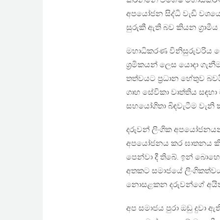
කරන්නේ විශේෂ මහාධිකරණ ව
අපයෝජන සිද්ධි වැඩි වශයෙ
සුරුකී ඇති බව කියන ග්‍රාමීය 
මහාධිකරණ විනිසුරුවරිය පෙ
ශ්‍රමිකයන් ලෙස යොදා ගැනී
තත්වයට ප්‍රධාන හේතුව බවය
ගෘහ සේවිකා වෘත්තිය සඳහා
සහයෝගිතා බිඳවැටීම‍ වැනි
දරුවන් ලිංගික අපයෝජනයන
අපයෝජනය කර ඝාතනය කිරී
පෙන්වා දී තිබේ. ඉන් බො
අතකට සමාජයේ ලිංගිකත්වය 
නොසළකන දරුවන්ගේ අයිත
අප සමාජය පුරා ඔඩු දුවා ඇ