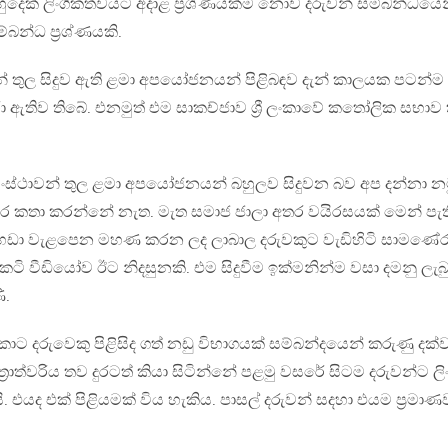
හුදෙක් ලිංගිකත්වයට අදාළ ප්‍රශ්ණයක්ම නොව දරුවන් සම්බන්ධයෙ
න්ධ ප්‍රශ්ණයකි.
 තුල සිදුව ඇති ළමා අපයෝජනයන් පිළිබඳව දැන් කාලයක පටන්ම
රා ඇතිව තිබේ. එනමුත් එම සාකච්ජාව ශ්‍රී ලංකාවේ කතෝලික සභාව 
ංස්ථාවන් තුල ළමා අපයෝජනයන් බහුලව සිදුවන බව අප දන්නා නම
ඇර කතා කරන්නේ නැත. මැත සමාජ ජාලා අතර වයිරසයක් මෙන් පැත
න් හඩා වැළපෙන මහණ කරන ලද ලාබාල දරුවකුට වැඩිහිටි සාමණේ
ි වීඩියෝව ඊට නිදසුනකි. එම සිදුවීම ඉක්මනින්ම වසා දමනු ලැබු
ි.
ොට දරුවෙකු පිළිසිද ගත් නඩු විභාගයක් සම්බන්දයෙන් කරුණු දක
‍රාත්වරිය තව දුරටත් කියා සිටින්නේ පළමු වසරේ සිටම දරුවන්ට ලි
යි. එයද එක් පිළියමක් විය හැකිය. පාසල් දරුවන් සදහා එයම ප්‍රමාණ