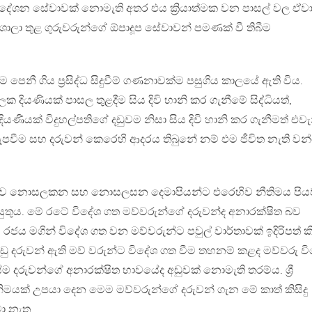
පදේශන සේවාවක් නොමැති අතර එය ක්‍රියාත්මක වන පාසල් වල ඒව
ශාලා තුළ ගුරුවරුන්ගේ ඕපාදූප සේවාවන් පමණක් වී තිබීම
පෙනී ගිය ප්‍රසිද්ධ සිදුවීම් ගණනාවක්ම පසුගිය කාලයේ ඇති විය.
ලක දියණියක් පාසල තුළදීම සිය දිවි හානි කර ගැනීමේ සිද්ධියත්,
ියණියක් විදුහල්පතිගේ දඩුවම නිසා සිය දිවි හානි කර ගැනීමත් එවැ
ුම කැපවීම සහ දරුවන් කෙරෙහි ආදරය තිබුනේ නම් එම ජීවිත නැති ව
්ෂාව නොසලකන සහ නොසලසන දෙමාපියන්ට එරෙහිව නීතිමය පි
 යුතුය. මේ රටේ විදේශ ගත මව්වරුන්ගේ දරුවන්ද අනාරක්ෂිත බව
රජය මගින් විදේශ ගත වන මව්වරුන්ට පවුල් වාර්තාවක් ඉදිරිපත් ක
 අඩු දරුවන් ඇති මව් වරුන්ට විදේශ ගත වීම තහනම් කළද මව්වරු ව
ම දරුවන්ගේ අනාරක්ෂිත භාවයේද අඩුවක් නොමැති තරම්ය. ශ්‍රී
නිමයක් උපයා දෙන මෙම මව්වරුන්ගේ දරුවන් ගැන මේ කාත් කිසිදු
වා නැත.