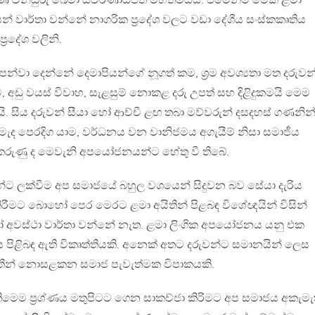
ිනිසුරු ඛේමා ස්වර්ණාධිපති මහත්මියයි. එමෙන්ම මෙකී ළමා
න් වාර්තා වන්නේ නාගරික ප්‍රදේශ වලට වඩා දේශීය සංස්කකෘතිය
ප්‍රදේශ වලිනි.
න්වා දෙන්නේ දෙමාපියන්ගේ නූගත් කම, ශ්‍රම අවශ්‍යතා මත දරුවන
ම, අඩු වයස් විවාහ, සැළසුම් නොකළ දරු උපත් සහ දිළිදුකමයි මෙම
ි. සිය දරුවන් සීයා හෝ ආච්චී ළඟ තබා මව්වරුන් දසදහස් ගණනින
 මැද පෙරදිග යාම, වර්ධනය වන වානිජමය අගැයීම් නිසා සමාජීය
 කරුණු ද මෙවැනි අපයෝජනයන්ට හේතු වී තිබේ.
්ට ලක්වීම අප සමාජයේ බහුල වශයෙන් සිදුවන බව සේයා දැරිය
මට බොහෝ පෙර මෙරට ළමා අයිතින් පිළබඳ විශේඥයින් විසින්
හෝ අවස්ථා වාර්තා වන්නේ නැත. ළමා ලිංගික අපයෝජනය යනු එක
පිළිබඳ ඇති විකෘත්තියකි. අනෙක් අතට දරුවන්ට සමානයින් ලෙස
ීන් නොසළකන සමාජ පැවැත්මක විපාකයකි.
තිමෙම ප්‍රශ්ණය මතුපිටට ගෙන සාකච්ජා කිරිමට අප සමාජය අකැමැ