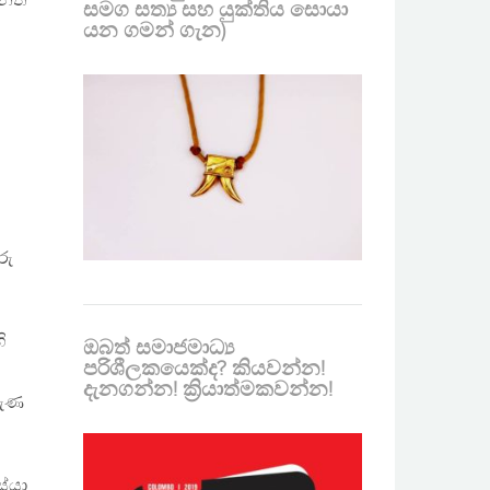
නත්
සමග සත්‍ය සහ යුක්තිය සොයා
යන ගමන් ගැන)
රු
ි
ඔබත් සමාජමාධ්‍ය
පරිශීලකයෙක්ද? කියවන්න!
දැනගන්න! ක්‍රියාත්මකවන්න!
රුණ
සේයා