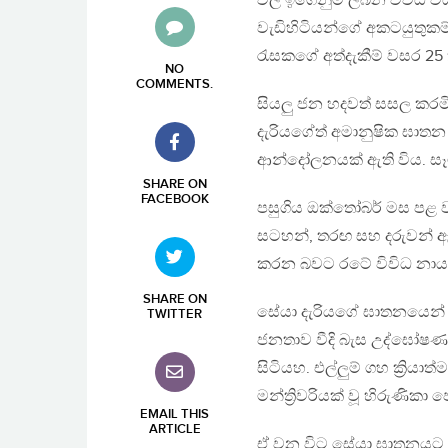
වල ඉගෙනුම ලබන විවිධ වයස
වැඩිහිටියන්ගේ අකටයුතුකම
රැසකගේ අත්දැකීම් වසර 25
NO
COMMENTS
.
සියලු ජන හදවත් සසල කරමින
දැරියගේත් අමානුෂික ඝාතන
ආන්දෝලනයක් ඇති විය. සෑමවි
SHARE ON
FACEBOOK
පසුගිය ඔක්තෝබර් මස පළ ව
සටහන්, තරඟ සහ දරුවන් ඇගය
කරන බවට රටේ විවිධ නායක
SHARE ON
සේයා දැරියගේ ඝාතනයෙන් පස
TWITTER
ජනතාව වීදි බැස උද්ඝෝෂ
සිටියහ. එල්ලුම් ගහ ක්‍රි
මන්ත්‍රිවරියක් වූ හිරුණිකා පේ
EMAIL THIS
ARTICLE
ඒ වන විට සේයා ඝාතනයට පො