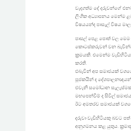
වැදගත්ම දේ දරුවන්ගේ එනම්
ලිංගික අධ්‍යාපනය මෙන්ම ළමා
විෂයයන්ද පාසැල් විෂය මාල
පාසල් පෙළ පොත් වල මෙම ව
කොටස්කරුවන් වන බැවින්ම
ක්‍රමයකි. එමෙන්ම වැඩිහිටි
කරති.
එබැවින් අප සමාජයක් වශයෙන
පූජකයින් ද දේශපාලනඥයන්ද
එවැනි සමෝධාන සැලැස්මක්
මඟපෙන්වීම් ද සිවිල් සමාජය 
ඊට අමතරව සමාජයක් වශයෙන්
දරුවා වැඩිහිටියකු බවට පත
අනුගමනය කළ යුතුය. ක්‍රමා