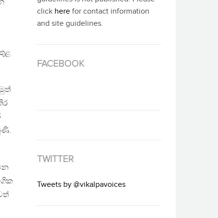
න්
click
here
for contact information
and site guidelines.
තුළ
FACEBOOK
ුත්
ිර
ර
ණි.
TWITTER
්වන
ංගික
Tweets by @vikalpavoices
වත්