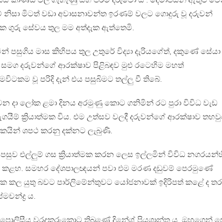
් කාණ්ඩ වල ගැහැණු සහ පිරිමි දරුවෝ ය . දෙමාපියන් ඇතුළු වෙ
් නිසා මිටත් වඩා අවාසනාවන්ත ඉරණම් වලට ගොදුරු වූ දරුවන්
 ක ගුරු සේවය තුල මම අත්දැක ඇත්තෙමි.
් පසුගිය මාස කිහිපය තුල උතුරේ විද්‍යා දැරියගේත්, දකුණේ සේයා
 සමග දරුවන්ගේ ආරක්ෂාව පිළිබඳව මුළු රටෙහිම මහත්
ටකම වූ පරිදි දැන් එය පසුබිමට තල්ලු වී තිබේ.
න දා ලෝක ළමා දිනය අරමුණු කොට ගනිමින් රට පුරා විවිධ වැඩ
ීම් ක්‍රියාත්මක විය. එම උත්සව වලදී දරුවන්ගේ ආරක්ෂාව තහවු
යින් ශපථ කරනු දක්නට ලැබුණි.
ුව එල්ලුම් ගස ක්‍රියාත්මක කරන ලෙස ඉල්ලමින් විවි‍‍ධ නගරයන්හ
ණ කළහ. සමහර දේශපාලඥයන් පවා එම මරණ දඩුවම් පෙරමුණේ
යාත්මක කල යුතු බවට පාර්ලිමේන්තුවට යෝජනාවක් ඉදිරිපත් කළේ ද ත
මචන්ද්‍ර ය.
ලිසීය වරදකරුකොට තිබුණේ දිනේශ් ප්‍රියශාන්ත ය. ඔහුගෙන් 