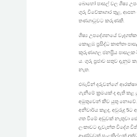
බොහෝ පාසල් වල ශිෂ්‍ය උ
ගුරු විවේකාගාර තුළ, ආපන 
තණගාටුවට කරුණකි.
ශිෂ්‍ය උපදේශනයේ වැදගත්කම 
කොළඹ ප්‍රසිද්ධ කාන්තා පාස
කුරුණාගල ජනප්‍රිය පාසලක ද
ය. ගුරු ප්‍රජාව සතුව දැන
නැත.
එබැවින් දරුවන්ගේ ආරක
ගැනීමේ ක්‍රමයක් ද ඇති කළ
අමුතුවෙන් කිව යුතු නොවේ. 
අනිවාර්ය කළද, අවුරුදු 5ට
ගත වීමේ අඩුවක් නැතුවා සේ
ලංකාවට දැවැන්ත විදේශ වි
ආණ්ඩුවක් සැළකිල්ලක් දක්