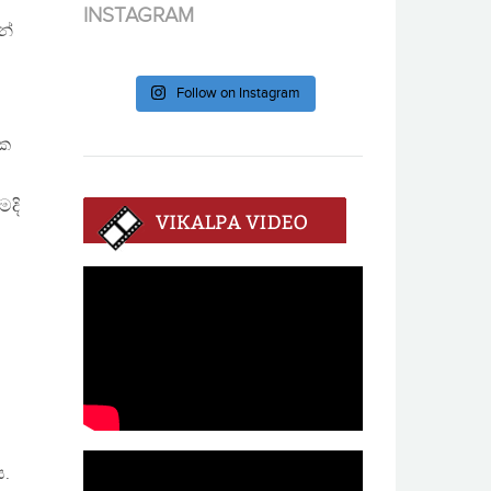
INSTAGRAM
න්
Follow on Instagram
යක
මදි
ය.