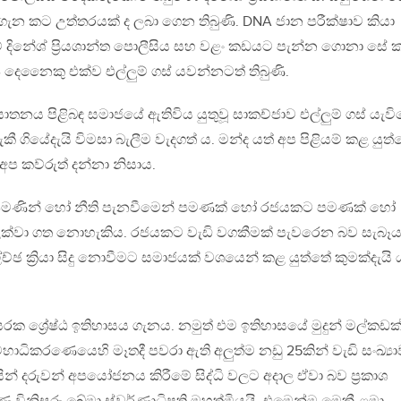
ැන කට උත්තරයක් ද ලබා ගෙන තිබුණි. DNA ජාන පරීක්ෂාව කියා
දිනේශ් ප්‍රියශාන්ත පොලීසිය සහ වළං කඩයට පැන්න ගොනා සේ ක
ප දෙනෛකු එක්ව එල්ලුම් ගස් යවන්නටත් තිබුණි.
ඝාතනය පිළිබඳ සමාජයේ ඇතිවිය යුතුවූ සාකච්ජාව එල්ලුම් ගස් යැව
 ගියේදැයි විමසා බැලීම වැදගත් ය. මන්ද යත් අප පිළියම් කළ යුත්
 කව්රුත් දන්නා නිසාය.
 කල පමණින් හෝ නීති පැනවීමෙන් පමණක් හෝ රජයකට පමණක් හෝ
ය වලක්වා ගත නොහැකිය. රජයකට වැඩි වගකීමක් පැවරෙන බව සැබෑය
ේච්ඡ ක්‍රියා සිදු නොවීමට සමාජයක් වශයෙන් කළ යුත්තේ කුමක්දැයි
 ශ්‍රේෂ්ඨ ඉතිහාසය ගැනය. නමුත් එම ඉතිහාසයේ මුදුන් මල්කඩක
ධිකරණෙයෙහි මෑතදී පවරා ඇති අලුත්ම නඩු 25කින් වැඩි සංඛ්‍යා
ිසින් දරුවන් අපයෝජනය කිරීමේ සිද්ධි වලට අදාල ඒවා බව ප්‍රකාශ