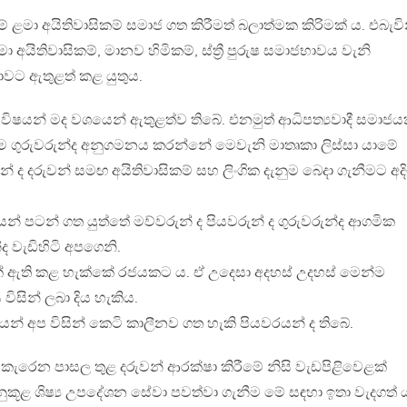
 ළමා අයිතිවාසිකම් සමාජ ගත කිරීමත් බලාත්මක කිරිමක් ය. එබැවි
 අයිතිවාසිකම්, මානව හිමිකම්, ස්ත්‍රී පුරුෂ සමාජභාවය වැනි
ාවට ඇතුළත් කළ යුතුය.
ිෂයන් මද වශයෙන් ඇතුළත්ව තිබේ. එනමුත් ආධිපත්‍යවාදී සමාජ
 ගුරුවරුන්ද අනුගමනය කරන්නේ මෙවැනි මාතෘකා ලිස්සා යාමේ
යන් ද දරුවන් සමඟ අයිතිවාසිකම් සහ ලිංගික දැනුම බෙදා ගැනීමට අදි
් පටන් ගත යුත්තේ මව්වරුන් ද පියවරුන් ද ගුරුවරුන්ද ආගමික
 වැඩිහිටි අපගෙනි.
 ඇති කළ හැක්කේ රජයකට ය. ඒ උදෙසා අදහස් උදහස් මෙන්ම
විසින් ලබා දිය හැකිය.
 අප විසින් කෙටි කාලීනව ගත හැකි පියවරයන් ද තිබේ.
් කැරෙන පාසල තුළ දරුවන් ආරක්ෂා කිරීමේ නිසි වැඩපිළිවෙළක්
නුකූළ ශිෂ්‍ය උපදේශන සේවා පවත්වා ගැනීම මේ සඳහා ඉතා වැදගත් 