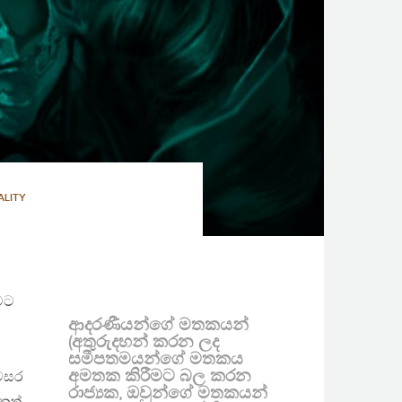
ALITY
ුවට
ආදරණීයන්ගේ මතකයන්
(අතුරුදහන් කරන ලද
සමීපතමයන්ගේ මතකය
අමතක කිරීමට බල කරන
 වසර
රාජ්‍යක, ඔවුන්ගේ මතකයන්