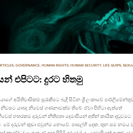
RTICLES
,
GOVERNANCE
,
HUMAN RIGHTS
,
HUMAN SECURITY
,
LIFE QUIPS
,
SEXU
් එපිටට: දුරට හිතමු
ේ අයිතිවාසිකම් සුරැකීමට බැදී සිටින ශ්‍රී ලංකාවේ පාර්ලිමේන්ත
ිවසට යාබද නිවෙස් ගණනාවක්ම තිබේ. ඒවා පිහිටා ඇත්තේ
වෙස් හතරකම දරුවන් නිතිපතා දෙමාපියන් අතින් කායික දඬුවමට
ිමි. මේ දරුවන් කුඩා එවුන්ම නොවේ. පාසල්හි දෙක, තුන සම නමය