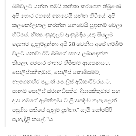
බිම්වලට යන්න තමයි කතිකා කරගෙන තිබුණේ.
අපි හොර රහසේ නෙවෙයි යන්න හිටියේ. අපි
කලකෝලහාල කරන්න නෙවෙයි සුදානම් වෙලා
හිටියේ. නිත්‍යාණුකුලව දැණුම්දිය යුතු සියලූම
දෙනාට දැනුම්දුන්නා අපි 28 වෙනිදා අපේ ගම්බිම්
වලට යනවා ඊට ඔබගේ සහය ලබාදෙන්න
කියලා. අම්පාර මානව හිමිකම් ආයතනයට,
පොලිස්පතිතුමාට, පොලිස් කොමිසමට,
නැගෙනහිර පළාත් පොලිස් අධිිකාරිවරයාට,
පානම පොලිස් ස්ථානධිපතිට, දිසාපතිතුමාට සහ
දයා ගමගේ ඇමතිතුමා ට ලියාපදිංචි තැපෑලෙන්
පසුගිය සතියේ දැනුම් දුන්නා.” යැයි සෝමසිරි
පැහැදිළි කළේ්ය.