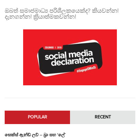
ඔබත් සමාජමාධ්‍ය පරිශීලකයෙක්ද? කියවන්න!
දැනගන්න! ක්‍රියාත්මකවන්න!
POPULAR
RECENT
සෙක්ස් ඇන්ඩ් ලව් – බ්‍රා සහ ‘ලේ’