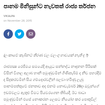
පානම මිනිසුන්ට නැවතත් රාජ්‍ය තර්ජන
VIKALPA
on
November 28, 2015
(ලංකාවේ කැබිනට් තීරණ වල වලංගු භාවයක් නැති ද ?)
රාජපක්‍ෂ රෙජීමය සමයේදි ආයුධ සන්නද්ධ නාදුනන පිරිසක්
විසින් විශාල අලාබ හානි පමුණුවමින් ගිණිතැබිම් ද නීච පහරදීම්
ද සිදුකරවමින් සිය ගම්දොරවලින් පලවා හරිණු ලැබු
පානම්පත්තුවේ ජනතාව අද එනම් නොවැම්බර් 28දා ඔවුන්ගේ
ඉඩම්වලට ඇතුළු වීමට පියවරගෙන තිබියදී, ඊට බාධා
පමුණුවමින් එසේ නොකරන ලෙසට නියෝග කර පොතුවිල්