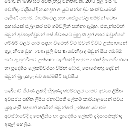
මොවුන් 1999 සිට අවතැන්වු ජනතාවක්. 2010 ජුලි මස 10
වෙනිදා රාත‍්‍රියේදි නානදුන ආයුධ සන්නද්ධ කණ්ඩායමක්
පැමිණ පානම, රාගම්වෙල සහ ශාස්ත‍්‍රවෙල ගම්මුන් වෙත
ප‍්‍රහාරයක් එල්ලකර එම ගම්වලින් පන්නා දැමුහ. එතැන්පටන්
ඔවුන් අවතැන්වුවන් සේ ජීවතයට මුහුණ දුන් අතර ඔවුන්ගේ
ගම්බිම් වලට යාම සඳහා විටෙන් විට ඔවුන් විවිධ උත්සාහයන්
තුළ නිරත වුහ. 2015 ජුලි මස 15 වෙනිදා ද ඔවුන් සිය ගම්බිම්
කරා ඇතුළුවීමට උත්සාහා ගැනීමේදි නැවත වරක් දිසාපතිවරයා
හා ප‍්‍රදේශීය ලේකම්වරයා විසින් බොරු පොරොන්දු දෙමින්
ඔවුන් මුලාකළ බව සෝමසිරි පැවසීය.
කැබිනට් තීරණ ලබාදී තිබුණද ඉඩම්වලට යාමට අවශ්‍ය ලිඛිත
අවසරය සහිත ලිපිය ජනාධිපති ලේකම් කාර්යාලයෙන් එවිය
යුතු යැයි සඳහන් කරමින් ඔවුන්ගේ උත්සාහයට එම
අවස්ථාවේදී ද පොලීසිය හා ප‍්‍රාදේශීය ලේකම් ද දිසාපතිතුමාද
අකුල් හෙළීය.