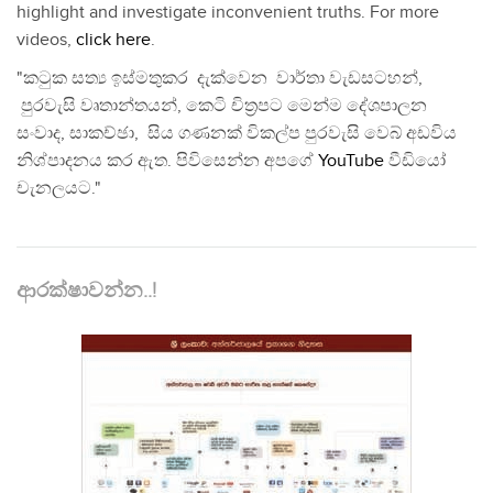
highlight and investigate inconvenient truths. For more
videos,
click here
.
"කටුක සත්‍ය ඉස්මතුකර දැක්වෙන වාර්තා වැඩසටහන්,
පුරවැසි වෘතාන්තයන්, කෙටි චිත්‍රපට මෙන්ම දේශපාලන
සංවාද, සාකච්ඡා, සිය ගණනක් විකල්ප පුරවැසි වෙබ් අඩවිය
නිශ්පාදනය කර ඇත. පිවිසෙන්න අපගේ
YouTube
වීඩියෝ
චැනලයට."
ආරක්ෂාවන්න..!