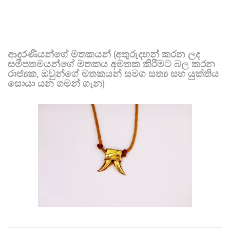
ආදරණීයන්ගේ මතකයන් (අතුරුදහන් කරන ලද
සමීපතමයන්ගේ මතකය අමතක කිරීමට බල කරන
රාජ්‍යක, ඔවුන්ගේ මතකයන් සමග සත්‍ය සහ යුක්තිය
සොයා යන ගමන් ගැන)