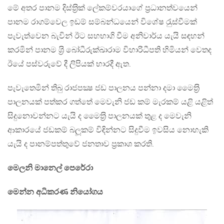
මේ අතර පානම දිස්ත‍්‍රික් ලේකම්වරයාගේ ප‍්‍රධානත්වයෙන්
පානම රාගම්වෙල ඉඩම් සම්බන්ධයෙන් විශේෂ රැුස්වීමක්
පැවැත්වෙන බැවින් ඊට සහභාගි වීම අනිවාර්ය යැයි සඳහන්
කරමින් පානම ශ‍්‍රි බෝධීරුක්ඛාරාම විහාරිධීපති හිමියන් වෙතද
ඊයේ පස්වරුවේ දී ලිපියක් භාරදී ඇත.
පැවැතෙමින් තිබු රාජපක්‍ෂ ජඩ පාලනය පන්නා දමා මෛත‍්‍රි
පාලනයක් පත්කර ගත්තේ මෙවැනි ජඩ කම් මැරකම් යළි යළිත්
සිදුනොවන්නට යැයි ද මෛත‍්‍රි පාලනයක් තුළ ද මෙවැනි
ආකාරයේ ජඩකම් බලූකම් විඳින්නට සිදුවීම ඉවසිය නොහැකි
යැයි ද පානම්පත්තුවේ ජනතාව ප‍්‍රකාශ කරති.
මෙලනි මානෙල් පෙරේරා
මෙන්න අධිකරණ නියෝගය