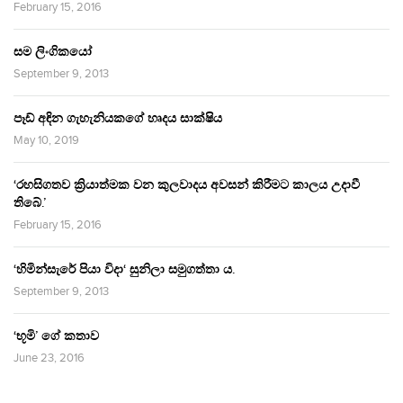
February 15, 2016
සම ලිංගිකයෝ
September 9, 2013
පෑඩ් අඳින ගැහැනියකගේ හෘදය සාක්ෂිය
May 10, 2019
‘රහසිගතව ක්‍රියාත්මක වන කුලවාදය අවසන් කිරීමට කාලය උදාවී
තිබේ.’
February 15, 2016
‘හිමින්සැරේ පියා විදා‘ සුනිලා සමුගත්තා ය.
September 9, 2013
‘භූමි’ ගේ කතාව
June 23, 2016