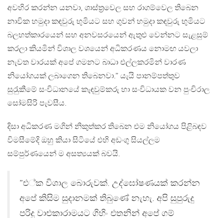
අවහිර කරන්න යනවා, ශාස්ත‍්‍රවෙල සහ රාගම්වෙල තිබෙන
නාවික හමුදා කඳවුරු භුමියට සහ ගුවන් හමුදා කඳවුරු භුමියට
බලහත්කාරයෙන් සහ අනවසරයෙන් ඇතුළු වෙන්නට සැළසුම්
කරලා කියමින් විශාල වශයෙන් අධිකරණය නොමඟ යවලා
නැවත වාරයක් අපේ ගමනට බාධා එල්ලකරමින් වාරණ
නියෝගයක් ලබාගෙන තිබෙනවා.” යැයි පානම්පත්තුව
සුරැුකීමේ සංවිධානයේ කැඳවුම්කරු හා සංවිධායක වන පුංචිරාල
සෝමසිරි පැවසීය.
දිසා අධිකරණ මගින් නිකුත්කර තිබෙන එම නියෝගය පිළිබඳව
විමසීමේදි ඔහු කියා සිටියේ එහි අඩංගු සියල්ලම
සම්පුර්ණයෙන් ම අසත්‍යයක් බවයි.
”එ්ක විශාල බොරුවක්. උද්ඝෝෂණයක් කරන්න
අපේ කිසිම සුදානමක් තිබුණේ නැහැ. අපි සුපුරුදු
පරිදු වාළුකාරාමයට ගිහිං එතනින් අපේ ගම්