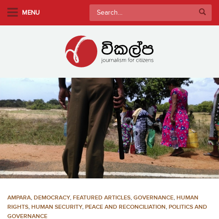
S
Search
MENU
k
for:
i
p
t
o
m
a
i
n
c
o
n
t
e
n
AMPARA
,
DEMOCRACY
,
FEATURED ARTICLES
,
GOVERNANCE
,
HUMAN
t
RIGHTS
,
HUMAN SECURITY
,
PEACE AND RECONCILIATION
,
POLITICS AND
GOVERNANCE