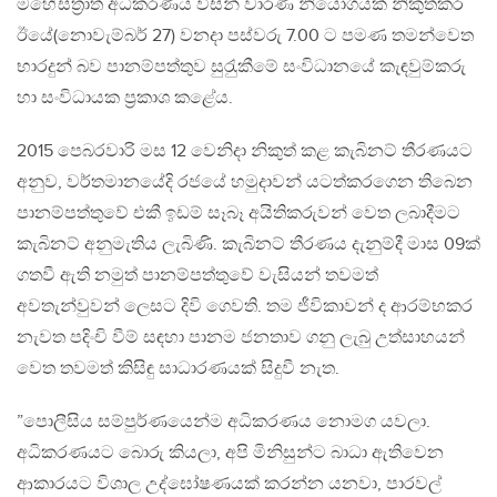
මහේස්ත‍්‍රාත් අධිකරණය විසින් වාරණ නියෝගයක් නිකුත්කර
ඊයේ(නොවැම්බර් 27) වනදා පස්වරු 7.00 ට පමණ තමන්වෙත
භාරදුන් බව පානම්පත්තුව සුරැුකීමේ සංවිධානයේ කැඳවුම්කරු
හා සංවිධායක ප‍්‍රකාශ කළේය.
2015 පෙබරවාරි මස 12 වෙනිදා නිකුත් කළ කැබිනට් තීරණයට
අනුව, වර්තමානයේදි රජයේ හමුදාවන් යටත්කරගෙන තිබෙන
පානම්පත්තුවේ එකී ඉඩම් සෑබෑ අයිතිකරුවන් වෙත ලබාදීමට
කැබිනට් අනුමැතිය ලැබිණි. කැබිනට් තීරණය දැනුම්දී මාස 09ක්
ගතවී ඇති නමුත් පානම්පත්තුවේ වැසියන් තවමත්
අවතැන්වුවන් ලෙසට දිවි ගෙවති. තම ජීවිකාවන් ද ආරම්භකර
නැවත පදිංචි වීම් සඳහා පානම ජනතාව ගනු ලැබු උත්සාහයන්
වෙත තවමත් කිසිඳු සාධාරණයක් සිදුවී නැත.
”පොලීසිය සම්පුර්ණයෙන්ම අධිකරණය නොමග යවලා.
අධිකරණයට බොරු කියලා, අපි මිනිසුන්ට බාධා ඇතිවෙන
ආකාරයට විශාල උද්ඝෝෂණයක් කරන්න යනවා, පාරවල්