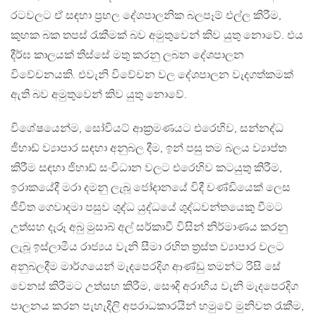
රටවලට ඒ සඳහා ප්‍රභල දේශපාලනික බලපෑම් එල්ල කිරීම,
කුහක බක තපස් රැකීමක් බව අමුතුවෙන් කිව යුතු නොවේ. එය
දීර්ඝ කාලයක් තිස්සේ මතු කරනු ලබන දේශපාලන
විවේචනයකි. එවැනි විවේචන වල දේශපාලන වැදගත්කමක්
ඇති බව අමුතුවෙන් කිව යුතු නොවේ.
විශේෂයෙන්ම, සෝවියට් ආක්‍රමණයට එරෙහිව, සන්නද්ධ
ජිහාඩ් ව්‍යාපාර සඳහා අනුබල දීම, ඉන් පසු තම බලය ව්‍යාප්ත
කිරීම සඳහා ජිහාඩ් සංවිධාන වලට එරෙහිව කටයුතු කිරීම,
ඉරාකයේදී මරා දමනු ලැබූ ජෝදානයේ විදී චණ්ඩියෙක් ලෙස
ජීවිත ගෙවාදමා පසුව ශුද්ධ යුද්ධයේ ශුද්ධවන්තයෙකු වීමට
උත්සහ දැරූ අබු මුසාබ් අල් සර්කාවී විසින් නිර්මාණය කරනු
ලැබූ ඉස්ලාමීය රාජ්‍යය වැනි සීමා රහිත ත්‍රස්ත ව්‍යාපාර වලට
අනුබලදීම මාර්ගයෙන් මැදපෙරදිග ආණ්ඩු තමන්ට රිසි සේ
වෙනස් කිරීමට උත්සහ කිරීම, සෞදි අරාභිය වැනි මැදපෙරදිග
පාලනය කරන පැහැදිලි අපරාධකාරයින් හමුවේ මුනිවත රැකීම,