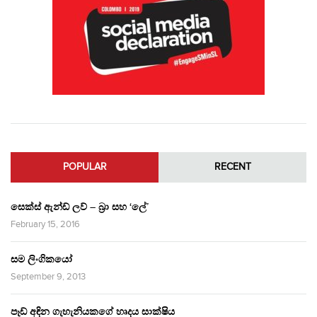
POPULAR
RECENT
සෙක්ස් ඇන්ඩ් ලව් – බ්‍රා සහ ‘ලේ’
February 15, 2016
සම ලිංගිකයෝ
September 9, 2013
පෑඩ් අඳින ගැහැනියකගේ හෘදය සාක්ෂිය