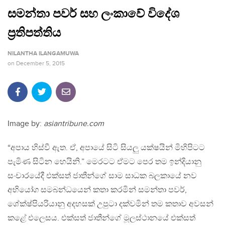
සමන්තා පවර් සහ ලංකාවේ විදේශ
ප්‍රතිපත්තිය
NILANTHA ILANGAMUWA
on
December 5, 2015
Image by:
asiantribune.com
“අපාය හිස්වී ඇත. ඒ, අපායේ සිටි සියලු යක්ෂයින් මිහිපිටට
පැමිණ සිටින හෙයිනි.” මෙරටට ඒමට පෙර තම ඉන්දියානු
සංචාරයේදී එක්සත් ජාතීන්ගේ සාම සාධක බලකායේ නව
අභියෝග සමබන්ධයෙන් කතා කරමින් සමන්තා පවර්,
ශේක්ෂ්පියරියානු අදහසක් උපුටා දක්වමින් තම කතාව අවසන්
කළේ එලෙසය. එක්සත් ජාතීන්ගේ මූලස්ථානයේ එක්සත්