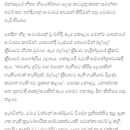
ජනපදයේ නිත්‍ය නියෝජිතයා ලෙස කටයුතු කරන සමන්තා
පවර් තම ඉන්දියානු සංචාරය අවසන් කිරීමන් පසු මෙරටට
පැමිණියාය.
තෙදින නිල සංචාරයක් වූ එහිදී, ඇය කොළඹ මෙන්ම යාපනයේ
සංචාරය කරමින්, යාපනේදී වැස්සේ තෙමෙමින් එල්ලේ
ක්‍රීඩාවේ නිරත වූවාය. ඇය එල්ලේ ක්‍රීඩාව හැඳින්වූයේ ක්‍රිකට්
ක්‍රීඩාවේ සහෝදරිය ලෙසය. කොළඹදී පැවති සම්මන්ත්‍රණයකදී
ඇය, “තමන්ට ද්‍රවිඩ බස ඉගෙන ගැනීමට කිසිඳු ලෙසකින්
හැකියාවක් නැතිමුත්, එල්ලේ ක්‍රීඩාවට ඇති හැකියාව දියුණු
කරගත හැකි බව ප්‍රකාශ කළාය”. පෙරදා නොදුටු, ධනාත්මක
සහ ශුභවාදී ආකල්පයකින් ඇය මෙරට ගත කළ දින කිහිපය පසු
කළාය.
සැබවින්ම, මෙය වත්මන් ආණ්ඩුවේ විදේශ ප්‍රතිපත්තිය තුළ දැක
ගත හැකි ක්‍රමෝපායික සාර්ථකත්වයකි. සමන්තා පවර් වූ කලී
පසුගිය ආණ්ඩුවට එරෙහිව ප්‍රභල ලෙස හඬක් නැගූ එක්සත්