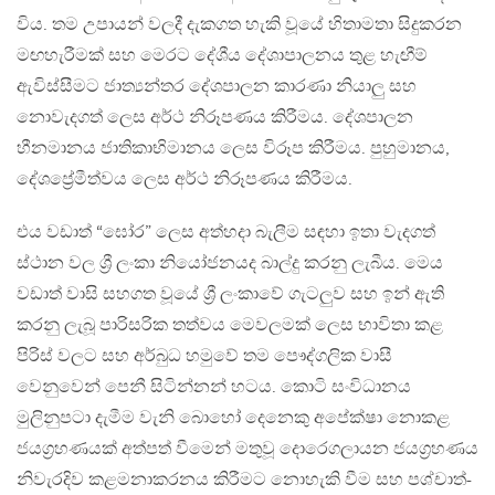
විය. තම උපායන් වලදී දැකගත හැකි වූයේ හිතාමතා සිදුකරන
මඟහැරීමක් සහ මෙරට දේශීය දේශාපාලනය තුළ හැඟීම්
ඇවිස්සීමට ජාත්‍යන්තර දේශපාලන කාරණා නියාලු සහ
නොවැදගත් ලෙස අර්ථ නිරූපණය කිරීමය. දේශපාලන
හීනමානය ජාතිකාභිමානය ලෙස විරූප කිරීමය. පුහුමානය,
දේශප්‍රේමීත්වය ලෙස අර්ථ නිරූපණය කිරීමය.
එය වඩාත් “ඝෝර” ලෙස අත්හදා බැලීම සඳහා ඉතා වැදගත්
ස්ථාන වල ශ්‍රී ලංකා නියෝජනයද බාල්දු කරනු ලැබීය. මෙය
වඩාත් වාසි සහගත වූයේ ශ්‍රී ලංකාවේ ගැටලුව සහ ඉන් ඇති
කරනු ලැබූ පාරිසරික තත්වය මෙවලමක් ලෙස භාවිතා කළ
පිරිස් වලට සහ අර්බුධ හමුවේ තම පෞද්ගලික වාසී
වෙනුවෙන් පෙනී සිටින්නන් හටය. කොටි සංවිධානය
මුලිනුපටා දැමීම වැනි බොහෝ දෙනෙකු අපේක්ෂා නොකළ
ජයග්‍රහණයක් අත්පත් වීමෙන් මතුවූ දොරෙගලායන ජයග්‍රහණය
නිවැරදිව කළමනාකරනය කිරීමට නොහැකි වීම සහ පශ්චාත්-