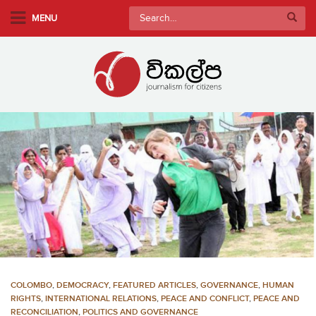
S
Search
MENU
k
for:
i
p
t
o
m
a
i
n
c
o
n
t
e
n
COLOMBO
,
DEMOCRACY
,
FEATURED ARTICLES
,
GOVERNANCE
,
HUMAN
t
RIGHTS
,
INTERNATIONAL RELATIONS
,
PEACE AND CONFLICT
,
PEACE AND
RECONCILIATION
,
POLITICS AND GOVERNANCE