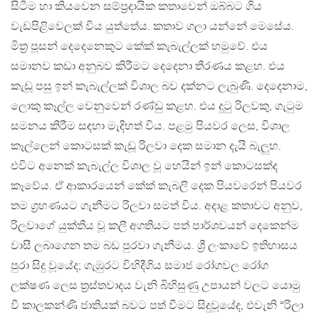
සිටීම හා කියවෙන සම්ප්‍රදායික කතාවෙන් ඔබ්බට ගිය
වැඩපිළිවෙලක් විය යුත්තේය. කතාව ගලා යන්නේ මෙසේය.
මිත්‍ර පූසන් දෙදෙනෙකුට කේක් කැබැල්ලක් හමුවේ. එය
සමානව කඩා අනුබව කිරීමට දෙදෙනා තීරණය කළහ. එය
කැඩූ පසු ඉන් කැබැල්ලක් විශාල බව දක්නට ලැබුණි. දෙදෙනාම,
ලොකු කෑල්ල වෙනුවෙන් රණ්ඩු කළහ. එය දුටු රිලවකු, ගැටුම
සමනය කිරීම සඳහා මැදිහත් විය. පළමු පියවර ලෙස, විශාල
කෑල්ලෙන් කොටසක් කැඩූ රිලවා දෙක සමාන දැයි බැලුහ.
එවිට අනෙක් කැබැල්ල විශාල වූ හෙයින් ඉන් කොටසක්ද
කෑවේය. ඒ ආකාරයෙන් කේක් කැබලි දෙක පියවරෙන් පියවර
තම ග්‍රහණයට ගැනීමට රිලවා සමත් විය. අදාළ කතාවට අනුව,
රිලවාගේ යුක්තිය වූ කලී අගතියට පත් පාර්ශවයන් දෙකෙන්ම
වාසී ලබාගෙන තම බඩ පුරවා ගැනීමය. ශ්‍රී ලංකාවේ ඉතිහාසය
පුරා සිදු වූයේද; ගැඹුරට විහිදීගිය සමාජ රෝගවල රෝග
ලක්ෂණ ලෙස ත්‍රස්තවාදය වැනි බිහිසුණු උපායන් වලට යොමු
වී කාලකන්ණි ජාතියක් බවට පත් වීමට සිදුවූයේද, එවැනි “රිලා