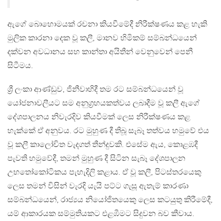
ඇගේ බොහොමයක් රචනා කියවීමේදී නිරීක්ෂණය කළ හැකි
මුලික කාරනා දෙක වූ කලී, මානව හිමිකම් සම්බන්ධයෙන්
දක්වන අවධානය සහ කාන්තා අයිතීන් වෙනුවෙන් පෙනී
සිටීමය.
ශ්‍රී ලංකා ආණ්ඩුව, ජිනීවාහිදී තම රට සම්බන්ධයෙන් වූ
යෝජනාවලීයට සම අනුග්‍රහයකත්වය ලබාදීම වූ කලී ඇගේ
දේශපාලනය නිවැරදිව කියවීමක් ලෙස නිරීක්ෂණය කළ
හැක්කේ ඒ අනුවය. රට මුහුණ දී තිබූ සැබෑ තත්වය හමුවේ එය
වූ කලී කාලෝචිත වැදගත් තීන්දුවකි. එසේම ඇය, කොළඹදී
පැවති හමුවේදී, තමන් මුහුණ දී සිටින සැබෑ දේශපාලන
උභතෝකෝටිකය පැහැදිලි කළාය. ඒ වූ කලී, පිටස්තරයෙකු
ලෙස තමන් විසින් වැරදි යැයි පට්ට ගැසූ ඇතැම් කාරණා
සම්බන්ධයෙන්, රාජ්‍යය නියෝජිතයෙකු ලෙස කටයුතු කිරීමේදී,
යම් ආකාරයක සම්මුතියකට එළඹීමට සිදුවන බව කීවාය.