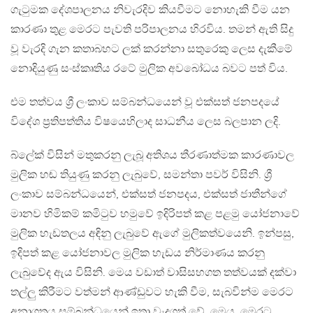
ගැටුමක දේශපාලනය නිවැරදිව කියවීමට නොහැකි වීම යන
කාරණා තුළ මෙරට පැවති පරිපාලනය හිරවිය. තමන් ඇති සිදු
වූ වැරදි ගැන කතාබහට ලක් කරන්නා සතුරෙකු ලෙස දැකීමේ
නොදියුණු සංස්කෘතිය රටේ මුලික අවබෝධය බවට පත් විය.
එම තත්වය ශ්‍රී ලංකාව සම්බන්ධයෙන් වූ එක්සත් ජනපදයේ
විදේශ ප්‍රතිපත්තිය විෂයෙහිලාද සාධනීය ලෙස බලපාන ලදි.
බ්ලේක් විසින් මතුකරනු ලැබූ අතිශය තීරණාත්මක කාරණාවල
මුලික හඬ තියුණු කරනු ලැබුවේ, සමන්තා පවර් විසිනි. ශ්‍රී
ලංකාව සම්බන්ධයෙන්, එක්සත් ජනපදය, එක්සත් ජාතීන්ගේ
මානව හිමිකම් කමිටුව හමුවේ ඉදිරිපත් කළ පළමු යෝජනාවේ
මුලික හැඩතලය අඳිනු ලැබුවේ ඇගේ මුලිකත්වයෙනි. ඉන්පසු,
ඉදිපත් කළ යෝජනාවල මුලික හැඩය නිර්මාණය කරනු
ලැබුවේද ඇය විසිනි. මෙය වඩාත් වාසිසහගත තත්වයක් දක්වා
තල්ලු කිරීමට වත්මන් ආණ්ඩුවට හැකි වීම, සැබවින්ම මෙරට
අනාගතය සම්බන්ධයෙන් ඉතා වැදගත් වේ. මෙය, මෙරට