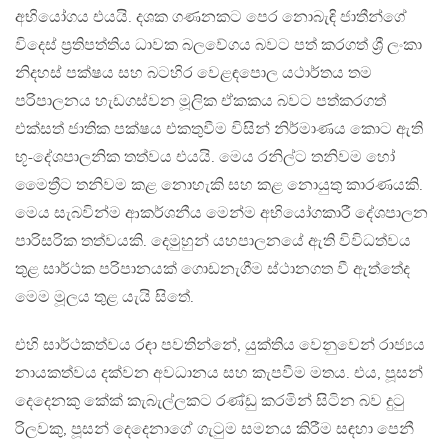
අභියෝගය එයයි. දශක ගණනකට පෙර නොබැඳි ජාතීන්ගේ
විදෙස් ප්‍රතිපත්තිය ධාවක බලවේගය බවට පත් කරගත් ශ්‍රී ලංකා
නිදහස් පක්ෂය සහ බටහිර වෙළඳපොල යථාර්තය තම
පරිපාලනය හැඩගස්වන මූලික ඒකකය බවට පත්කරගත්
එක්සත් ජාතික පක්ෂය එකතුවීම විසින් නිර්මාණය කොට ඇති
භූ-දේශපාලනික තත්වය එයයි. මෙය රනිල්ට තනිවම හෝ
මෛත්‍රීට තනිවම කළ නොහැකි සහ කළ නොයුතු කාරණයකි.
මෙය සැබවින්ම ආකර්ශනීය මෙන්ම අභියෝගකාරී දේශපාලන
පාරිසරික තත්වයකි. දෙමුහුන් යහපාලනයේ ඇති විවිධත්වය
තුළ සාර්ථක පරිපානයක් ගොඩනැගීම ස්ථානගත වී ඇත්තේද
මෙම මූලය තුළ යැයි සිතේ.
එහි සාර්ථකත්වය රඳා පවතින්නේ, යුක්තිය වෙනුවෙන් රාජ්‍යය
නායකත්වය දක්වන අවධානය සහ කැපවීම මතය. එය, පූසන්
දෙදෙනකු කේක් කැබැල්ලකට රණ්ඩු කරමින් සිටින බව දුටු
රිලවකු, පූසන් දෙදෙනාගේ ගැටුම සමනය කිරීම සඳහා පෙනී