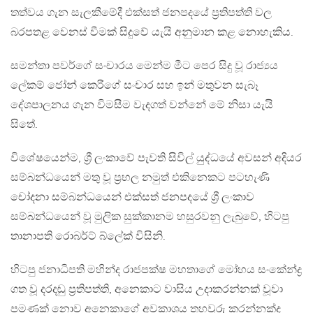
තත්වය ගැන සැලකීමේදී එක්සත් ජනපදයේ ප්‍රතිපත්ති වල
බරපතළ වෙනස් වීමක් සිදුවේ යැයි අනුමාන කළ නොහැකිය.
සමන්තා පවර්ගේ සංචාරය මෙන්ම මීට පෙර සිදු වූ රාජ්‍යය
ලේකම් ජෝන් කෙරීගේ සංචාර සහ ඉන් මතුවන සැබෑ
දේශපාලනය ගැන විමසීම වැදගත් වන්නේ මේ නිසා යැයි
සිතේ.
විශේෂයෙන්ම, ශ්‍රී ලංකාවේ පැවති සිවිල් යුද්ධයේ අවසන් අදියර
සම්බන්ධයෙන් මතු වූ ප්‍රභල නමුත් එකිනෙකට පටහැණි
චෝදනා සම්බන්ධයෙන් එක්සත් ජනපදයේ ශ්‍රී ලංකාව
සම්බන්ධයෙන් වූ මුලික සුක්කානම හසුරවනු ලැබුවේ, හිටපු
තානාපති රොබර්ට් බ්ලේක් විසිනි.
හිටපු ජනාධිපති මහින්ද රාජපක්ෂ මහතාගේ මෝහය සංකේන්ද්‍ර
ගත වූ දරදඬු ප්‍රතිපත්ති, අනෙකාට වාසිය උදාකරන්නක් වූවා
පමණක් නොව අනෙකාගේ අවකාශය තහවුරු කරන්නක්ද