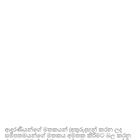
ආදරණීයන්ගේ මතකයන් (අතුරුදහන් කරන ලද
සමීපතමයන්ගේ මතකය අමතක කිරීමට බල කරන