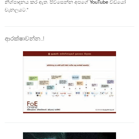
නිශ්පාදනය කර ඇත. පිවිසෙන්න අපගේ
YouTube
වීඩියෝ
චැනලයට."
ආරක්ෂාවන්න..!