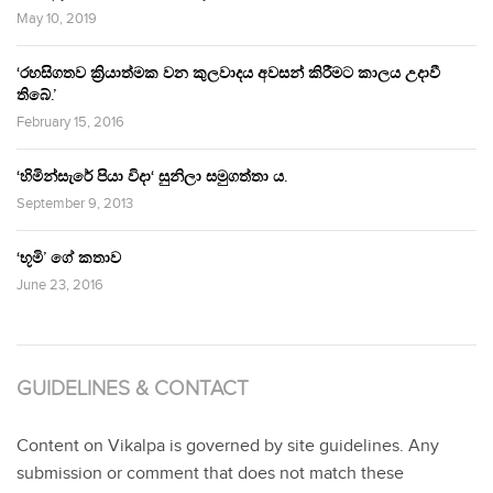
May 10, 2019
‘රහසිගතව ක්‍රියාත්මක වන කුලවාදය අවසන් කිරීමට කාලය උදාවී
තිබේ.’
February 15, 2016
‘හිමින්සැරේ පියා විදා‘ සුනිලා සමුගත්තා ය.
September 9, 2013
‘භූමි’ ගේ කතාව
June 23, 2016
GUIDELINES & CONTACT
Content on Vikalpa is governed by site guidelines. Any
submission or comment that does not match these