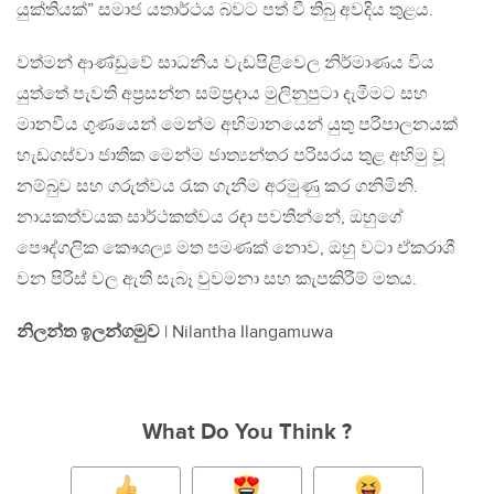
යුක්තියක්” සමාජ යතාර්ථය බවට පත් වී තිබු අවදිය තුළය.
වත්මන් ආණ්ඩුවේ සාධනීය වැඩපිළිවෙල නිර්මාණය විය
යුත්තේ පැවති අප්‍රසන්න සම්ප්‍රදාය මුලිනුපුටා දැමීමට සහ
මානවීය ගුණයෙන් මෙන්ම අභිමානයෙන් යුතු පරිපාලනයක්
හැඩගස්වා ජාතික මෙන්ම ජාත්‍යන්තර පරිසරය තුළ අහිමු වූ
නම්බුව සහ ගරුත්වය රැක ගැනීම අරමුණු කර ගනිමිනි.
නායකත්වයක සාර්ථකත්වය රඳා පවතින්නේ, ඔහුගේ
පෞද්ගලික කෞශල්‍ය මත පමණක් නොව, ඔහු වටා ඒකරාශී
වන පිරිස් වල ඇති සැබෑ වුවමනා සහ කැපකිරීම් මතය.
නිලන්ත ඉලන්ගමුව
| Nilantha Ilangamuwa
What Do You Think ?