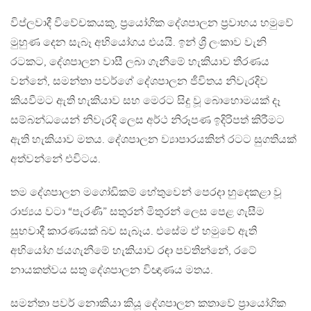
විප්ලවාදී විවේචකයකු, ප්‍රයෝගික දේශපාලන ප්‍රවාහය හමුවේ
මුහුණ දෙන සැබෑ අභියෝගය එයයි. ඉන් ශ්‍රී ලංකාව වැනි
රටකට, දේශපාලන වාසී ලබා ගැනීමේ හැකියාව තීරණය
වන්නේ, සමන්තා පවර්ගේ දේශපාලන ජීවිතය නිවැරදිව
කියවීමට ඇති හැකියාව සහ මෙරට සිදු වූ බොහොමයක් දෑ
සම්බන්ධයෙන් නිවැරදි ලෙස අර්ථ නිරූපණ ඉදිරිපත් කිරීමට
ඇති හැකියාව මතය. දේශපාලන ව්‍යාපාරයකින් රටට සුගතියක්
අත්වන්නේ එවිටය.
තම දේශපාලන මගෝඩිකම් හේතුවෙන් පෙරදා හුදෙකළා වූ
රාජ්‍යය වටා “පැරණි” සතුරන් මිතුරන් ලෙස පෙළ ගැසීම
සුභවාදී කාරණයක් බව සැබෑය. එසේම ඒ හමුවේ ඇති
අභියෝග ජයගැනීමේ හැකියාව රඳා පවතින්නේ, රටේ
නායකත්වය සතු දේශපාලන විඥාණය මතය.
සමන්තා පවර් නොකියා කියූ දේශපාලන කතාවේ ප්‍රායෝගික