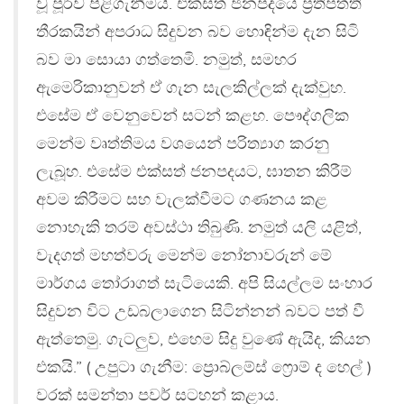
වූ පූර්ව පිළිගැනීමයි. එක්සත් ජනපදයේ ප්‍රතිපත්ති
තීරකයින් අපරාධ සිදුවන බව හොඳින්ම දැන සිටි
බව මා සොයා ගත්තෙමි. නමුත්, සමහර
ඇමෙරිකානුවන් ඒ ගැන සැලකිල්ලක් දැක්වුහ.
එසේම ඒ වෙනුවෙන් සටන් කළහ. පෞද්ගලික
මෙන්ම වෘත්තිමය වශයෙන් පරිත්‍යාග කරනු
ලැබූහ. එසේම එක්සත් ජනපදයට, ඝාතන කිරීම්
අවම කිරීමට සහ වැලක්වීමට ගණනය කළ
නොහැකි තරම් අවස්ථා තිබුණි. නමුත් යලි යළිත්,
වැදගත් මහත්වරු මෙන්ම නෝනාවරුන් මේ
මාර්ගය තෝරාගත් සැටියෙකි. අපි සියල්ලම සංහාර
සිදුවන විට උඩබලාගෙන සිටින්නන් බවට පත් වී
ඇත්තෙමු. ගැටලුව, එහෙම සිදු වුණේ ඇයිද, කියන
එකයි.” ( උපුටා ගැනීම: ප්‍රොබ්ලම්ස් ෆ්‍රොම් ද හෙල් )
වරක් සමන්තා පවර් සටහන් කළාය.