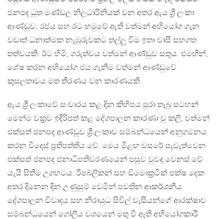
ජනපද ධූත මණ්ඩල නිලධාරිනියක් වන අතර ඇය ශ්‍රී ලංකා
ආණ්ඩුව, රජය සහ රට හමුවේ ඇති වත්මන් අභියෝග ගැන
වඩාත් ධනාත්මක නැඹුරුවකට තල්ලු වීම ඉතා වාසී සහගත
තත්වයකි. ඊට හිමි, ගරුත්වය වත්මන් ආණ්ඩුව සතුය. එමඟින්,
ශේෂ කරන අභියෝග ජය ගැනීම වත්මන් ආණ්ඩුවේ
කුසලතාවය මත තීරණය වන කාරණයකි.
ඇය ශ්‍රී ලංකාවේ සංචාරය කළ දින කිහිපය පුරා තැබූ සටහන්
මෙන්ම වක්‍රව ඉදිරිපත් කළ දේශපාලන කාරණා වූ කලී, වත්මන්
එක්සත් ජනපද ආණ්ඩුව ශ්‍රී ලංකාව සම්බන්ධයෙන් අනුගමනය
කරන විදෙස් ප්‍රතිපත්තිය වේ. මෙය මීළඟ වසරේ පැවැත්වෙන
එක්සත් ජනපද ජනාධිපතිවරණයෙන් පසුව වුවද වෙනස් වේ
යැයි සිතීම උගහටය. රිපබ්ලිකන් සහ ඩිමොක්‍රටික් පක්ෂ දෙක
අතර දිනෙන දින උණුසුම් වෙමින් පවතින ආකර්ශනීය
දේශපාලන විවාදය සහ නිරායුධ සිවිල් වැසියන්ගේ ආරක්ෂාව
සම්බන්ධයෙන් ගෝලීය වශයෙන් මතු වී ඇති අභියෝගකාරී