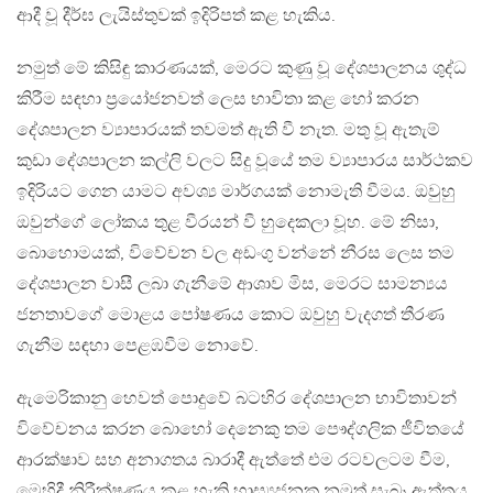
ආදී වූ දීර්ඝ ලැයිස්තුවක් ඉදිරිපත් කළ හැකිය.
නමුත් මේ කිසිඳු කාරණයක්, මෙරට කුණු වූ දේශපාලනය ශුද්ධ
කිරීම සඳහා ප්‍රයෝජනවත් ලෙස භාවිතා කළ හෝ කරන
දේශපාලන ව්‍යාපාරයක් තවමත් ඇති වී නැත. මතු වූ ඇතැම්
කුඩා දේශපාලන කල්ලි වලට සිදු වූයේ තම ව්‍යාපාරය සාර්ථකව
ඉදිරියට ගෙන යාමට අවශ්‍ය මාර්ගයක් නොමැති වීමය. ඔවුහු
ඔවුන්ගේ ලෝකය තුළ වීරයන් වී හුදෙකලා වූහ. මේ නිසා,
බොහොමයක්, විවේචන වල අඩංගු වන්නේ නීරස ලෙස තම
දේශපාලන වාසී ලබා ගැනීමේ ආශාව මිස, මෙරට සාමන්‍යය
ජනතාවගේ මොළය පෝෂණය කොට ඔවුහු වැදගත් තීරණ
ගැනීම සඳහා පෙළඹවීම නොවේ.
ඇමෙරිකානු හෙවත් පොදුවේ බටහිර දේශපාලන භාවිතාවන්
විවේචනය කරන බොහෝ දෙනෙකු තම පෞද්ගලික ජීවිතයේ
ආරක්ෂාව සහ අනාගතය බාරාදී ඇත්තේ එම රටවලටම වීම,
මෙහිදී නිරීක්ෂණය කළ හැකි හාස්‍යජනක නමුත් සැබෑ ඇත්තය.