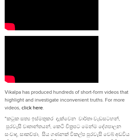
Vikalpa has produced hundreds of short-form videos that
highlight and investigate inconvenient truths. For more
videos,
click here
.
"කටුක සත්‍ය ඉස්මතුකර දැක්වෙන වාර්තා වැඩසටහන්,
පුරවැසි වෘතාන්තයන්, කෙටි චිත්‍රපට මෙන්ම දේශපාලන
සංවාද, සාකච්ඡා, සිය ගණනක් විකල්ප පුරවැසි වෙබ් අඩවිය