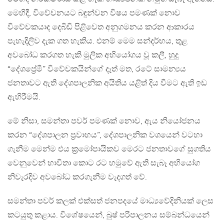
මෙහිදී, විවේචනයට බඳුන්වන විෂය පමණක් නොව
විවේචකයාද දෙබිඩි පිළිවෙත අනුගමනය කරන ආකාරය
පැහැදිලිව දැක ගත හැකිය. එනම් මෙම සන්දර්භය, තුළ
අවබෝධ කරගත හැකි මුලික අභියෝගය වූ කලී, හුදු
“දේශප්‍රේමී” විවේචකයින්ගේ දෑත් මත, රටේ සාමන්‍යය
ජනතාවට ඇති දේශපාලනික අයිතිය යළිත් දිය වීමට ඇති ඉඩ
ඇහිරීමයි.
මේ නිසා, සමන්තා පවර් පමණක් නොව, ඇය නියෝජනය
කරන “දේශපාලන ප්‍රවාහය”, දේශපාලනික වශයෙන් වටහා
ගැනීම මෙන්ම එය ක්‍රමෝපායිකව මෙරට ජනතාවගේ සුගතිය
වෙනුවෙන් භාවිතා කොට රට හමුවේ ඇති සැබෑ අභියෝග
නිවැරදිව අවබෝධ කරගැනීම වැදගත් වේ.
සමන්තා පවර් කලක් එක්සත් ජනපදයේ මාධ්‍යවේදිනියක් ලෙස
කටයුතු කළාය. විශේෂයෙන්, බුෂ් පරිපාලනය සම්බන්ධයෙන්