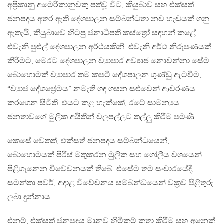
අප්‍රිකානු අමෙරිකානුවකු පත්වූ විට, කියුබාව සහ එක්සත්
ජනපදය අතර ඇති දේශපාලන සම්බන්ධතා නව හැඩයක් ගනු
ඇතැයි, කියුබාවේ හිටපු ජනාධිපති කස්ත්‍රෝ සඳහන් කළේ
එවැනි පුළුල් දේශපාලන අර්ථයකිනි. එවැනි අර්ථ නිරූපණයක්
කිරීමට, මෙරට දේශපාලන ව්‍යාපාර අව්‍යාජ නොවන්නා සේම
බොහොමක් ව්‍යාපාර තම කපටි දේශපාලන ගුණ්ඩු ඇටවීම,
“ව්‍යාජ දේශප්‍රේමය” නමැති ගඳ ගසන සළුවෙන් ආවරණය
කරගෙන සිටිති. එයට කළ හැක්කේ, රටේ සාමන්‍යය
ජනතාවගේ මුලික අයිතීන් වලපල්ලට තල්ලු කිරීම පමණි.
කෙසේ වෙතත්, එක්සත් ජනපදය සම්බන්ධයෙන්,
බොහොමයක් පිරිස් මතුකරන මුලික සහ ගෝලීය වශයෙන්
පිළිගැනෙන විවේචනයක් තිබේ. එසේම තම සංචාරයේදී,
සමන්තා පවර්, අදාළ විවේචනය සම්බන්ධයෙන් වක්‍රව පිළිතුරු
ලබා දුන්නාය.
එනම්, එක්සත් ජනපදය මානව හිමිකම් කතා කිරීම සහ අනෙක්