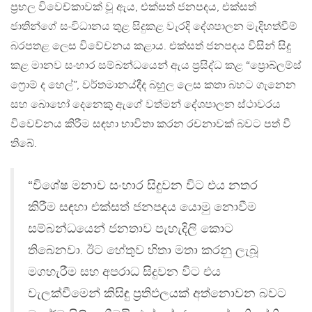
ප්‍රභල විවෙච්කාවක් වූ ඇය, එක්සත් ජනපදය, එක්සත්
ජාතින්ගේ සංවිධානය තුළ සිදුකළ වැරදි දේශපාලන මැදිහත්වීම්
බරපතළ ලෙස විවේචනය කළාය. එක්සත් ජනපදය විසින් සිදු
කළ මානව සංහාර සම්බන්ධයෙන් ඇය ප්‍රසිද්ධ කළ “ප්‍රොබ්ලම්ස්
ෆ්‍රොම් ද හෙල්”, වර්තමානය්දීද බහුල ලෙස කතා බහට ගැනෙන
සහ බොහෝ දෙනෙකු ඇගේ වත්මන් දේශපාලන ස්ථාවරය
විවෙච්නය කිරීම සඳහා භාවිතා කරන රචනාවක් බවට පත් වී
තිබේ.
“විශේෂ මනාව සංහාර සිදුවන විට එය නතර
කිරීම සඳහා එක්සත් ජනපදය යොමු නොවීම
සම්බන්ධයෙන් ජනතාව පැහැදිලි කොට
තිබෙනවා. ඊට හේතුව හිතා මතා කරනු ලැබූ
මගහැරීම සහ අපරාධ සිදුවන විට එය
වැලක්වීමෙන් කිසිඳු ප්‍රතිඵලයක් අත්නොවන බවට