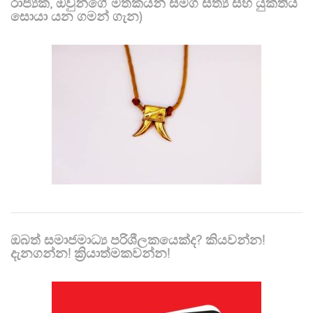
රාජ්‍යක, ඔවුන්ගේ මතකයන් සමග සත්‍ය සහ යුක්තිය
සොයා යන ගමන් ගැන)
ඔබත් සමාජමාධ්‍ය පරිශීලකයෙක්ද? කියවන්න!
දැනගන්න! ක්‍රියාත්මකවන්න!