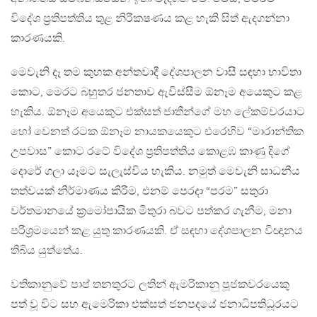
විදේශ ප්‍රතිපත්තිය තුළ නිරීකෂණය කළ හැකි සිත් ඇදගන්නා
කාරණයකි.
මෙවැනි දෑ තම කුහක අන්තවාදී දේශපාලන වාසී සඳහා භාවිතා
කොට, මෙරට බහුතර ජනතාව ඇවිස්සීම ඕනෑම අයෙකුට කළ
හැකිය. ඕනෑම අයෙකුට එක්සත් ජාතීන්ගේ මහ ලේකම්වරයාට
හෝ වෙනත් රටක ඕනෑම නායකයෙකුට එරෙහිව “මාරාන්තික
උපවාස” කොට රටේ විදේශ ප්‍රතිපත්තිය කොළඹ කාණු දිගේ
දොරේ ගලා යෑමට සැලැස්විය හැකිය. නමුත් මෙවැනි සාධනීය
තත්වයක් නිර්මාණය කිරීම, එනම් පෙරදා “පරම” සතුරා
වර්තමානයේ ක්‍රමෝපායික මිතුරා බවට පත්කර ගැනීම, මනා
පරිශ්‍රමයෙන් කළ යුතු කාරණයකි. ඒ සඳහා දේශපාලන විඥානය
තිබිය යුත්තේය.
වතිකානුවේ පාප් තනතුරට ලතින් ඇමරිකානු පූජකවරයෙකු
පත් වූ විට සහ ඇමෙරිකා එක්සත් ජනපදයේ ජනාධිපතිධූරයට