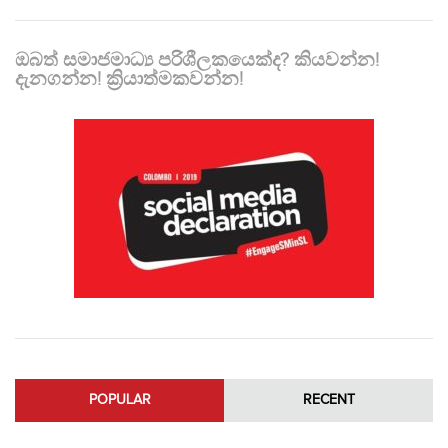
ඔබත් සමාජමාධ්‍ය පරිශීලකයෙක්ද? කියවන්න!
දැනගන්න! ක්‍රියාත්මකවන්න!
POPULAR
RECENT