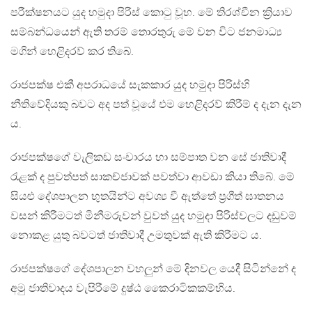
පරීක්ෂනයට යුද හමුදා පිරිස් කොටු වූහ. මේ තිරශ්චීන ක්‍රියාව
සම්බන්ධයෙන් ඇති තරම් තොරතුරු මේ වන විට ජනමාධ්‍ය
මගින් හෙළිදරව් කර තිබේ.
රාජපක්ෂ එකී අපරාධයේ සැකකාර යුද හමුදා පිරිස්හි
නීතිවේදියකු බවට අද පත් වූයේ එම හෙළිදරව් කිරීම් ද දැන දැන
ය.
රාජපක්ෂගේ වැලිකඩ සංචාරය හා සම්පාත වන සේ ජාතිවාදී
රැළක් ද පුවත්පත් සාකච්ජාවක් පවත්වා ආවඩා කියා තිබේ. මේ
සියළු දේශපාලන භුතයින්ට අවශ්‍ය වී ඇත්තේ ප්‍රගීත් ඝාතනය
වසන් කිරීමටත් මිනීමරුවන් වුවත් යුද හමුදා පිරිස්වලට දඩුවම්
නොකළ යුතු බවටත් ජාතිවාදී උමතුවක් ඇති කිරීමට ය.
රාජපක්ෂගේ දේශපාලන වහලුන් මේ දිනවල යෙදී සිටින්නේ ද
අමු ජාතිවාදය වැපිරීමේ දුෂ්ඨ කෛරාටිකකම්හිය.