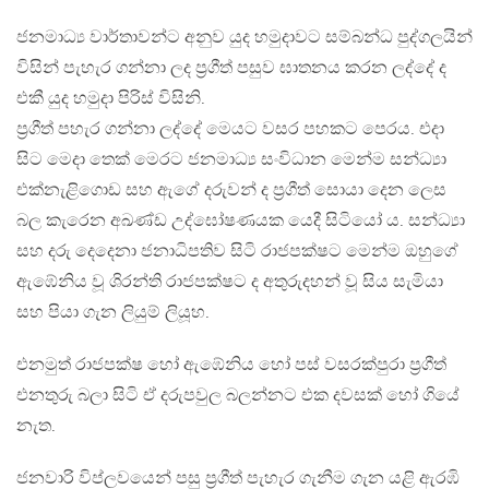
ජනමාධ්‍ය වාර්තාවන්ට අනුව යුද හමුදාවට සම්බන්ධ පුද්ගලයින්
විසින් පැහැර ගන්නා ලද ප්‍රගීත් පසුව ඝාතනය කරන ලද්දේ ද
එකී යුද හමුදා පිරිස් විසිනි.
ප්‍රගීත් පහැර ගන්නා ලද්දේ මෙයට වසර පහකට පෙරය. එදා
සිට මෙදා තෙක් මෙරට ජනමාධ්‍ය සංවිධාන මෙන්ම සන්ධ්‍යා
එක්නැළිගොඩ සහ ඇගේ දරුවන් ද ප්‍රගීත් සොයා දෙන ලෙස
බල කැරෙන අඛණ්ඩ උද්ඝෝෂණයක යෙදී සිටියෝ ය. සන්ධ්‍යා
සහ දරු දෙදෙනා ජනාධිපතිව සිටි රාජපක්ෂට මෙන්ම ඔහුගේ
ඇඹේනිය වූ ශිරන්ති රාජපක්ෂට ද අතුරුදහන් වූ සිය සැමියා
සහ පියා ගැන ලියුම් ලියූහ.
එනමුත් රාජපක්ෂ හෝ ඇඹේනිය හෝ පස් වසරක්පුරා ප්‍රගීත්
එනතුරු බලා සිටි ඒ දරුපවුල බලන්නට එක දවසක් හෝ ගියේ
නැත.
ජනවාරි විප්ලවයෙන් පසු ප්‍රගීත් පැහැර ගැනීම ගැන යළි ඇරඹි