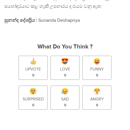
සහෝදරයාට කළ හැකි උපහාරය ද එයම වනු ඇත.
සුනන්ද දේශප්‍රිය
| Sunanda Deshapriya
What Do You Think ?
UPVOTE
LOVE
FUNNY
0
0
0
SURPRISED
SAD
ANGRY
0
0
0