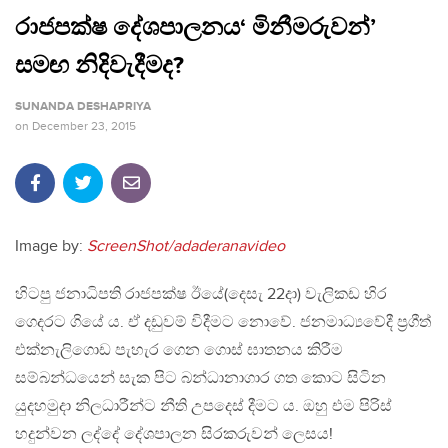
රාජපක්ෂ දේශපාලනය‘ මිනීමරුවන්’
සමඟ නිදිවැදීමද?
SUNANDA DESHAPRIYA
on
December 23, 2015
Image by:
ScreenShot/adaderanavideo
හිටපු ජනාධිපති රාජපක්ෂ ඊයේ(දෙසැ 22දා) වැලිකඩ හිර
ගෙදරට ගියේ ය. ඒ දඩුවම් විදීමට නොවේ. ජනමාධ්‍යවේදී ප්‍රගීත්
එක්නැලිගොඩ පැහැර ගෙන ගොස් ඝාතනය කිරීම
සම්බන්ධයෙන් සැක පිට බන්ධානාගාර ගත කොට සිටින
යුදහමුදා නිලධාරීන්ට නීති උපදෙස් දීමට ය. ඔහු එම පිරිස්
හදුන්වන ලද්දේ දේශපාලන සිරකරුවන් ලෙසය!