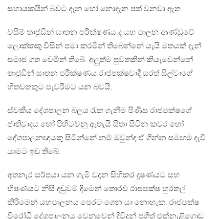
සහායකයින් බවට දැන හෝ නොදැන පත් වනවා ඇත.
වසීම් තාජුඩීන් ඝාතන පරීක්ෂණය ද යහ පාලන ආණ්ඩුවේ
ලොක්කකු විසින් පමා කරමින් තිබෙන්නේ යැයි මතයක් දැන්
සමාජ ගත වෙමින් තිබේ. අලුත්ම පුවතකින් කියැවෙන්නේ
තාජුඩීන් ඝාතන පරීක්ෂණය රාජපක්ෂවාදී සරත් සිල්වාගේ
හිතවතකුට පැවරීමට යන බවයි.
ස්වකීය දේශපාලන බලය රැක ගැනීම පිණිස රාජපක්ෂගේ
ජාතිවාදය හෝ පිහිටවනු ඇතැයි සිතා සිටින කවර හෝ
දේශපාලනඥයකු සිටින්නේ නම් ඔවුන්ද ඒ ගින්න සමඟම දැවී
යාමට ඉඩ තිබේ.
අතනැර සර්පයා යන ගැමි වදන සිහිකර දූෂණයට සහ
භීෂණයට නිසි දඩුවම් දීමෙන් තොරව රාජපක්ෂ හුරතල්
කිරීමෙන් යහපාලනය පෙරට ගෙන යා නොහැක. රාජපක්ෂ
විරෝධී දේශපාලනය වෙනුවෙන් දිවිදුන් ප්‍රගීත් එක්නැළිගොඩ