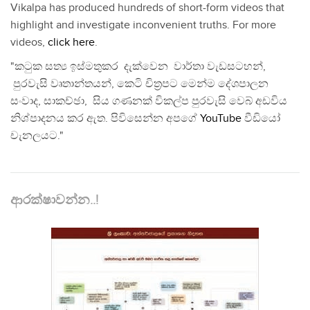
Vikalpa has produced hundreds of short-form videos that
highlight and investigate inconvenient truths. For more
videos,
click here
.
"කටුක සත්‍ය ඉස්මතුකර දැක්වෙන වාර්තා වැඩසටහන්,
පුරවැසි වෘතාන්තයන්, කෙටි චිත්‍රපට මෙන්ම දේශපාලන
සංවාද, සාකච්ඡා, සිය ගණනක් විකල්ප පුරවැසි වෙබ් අඩවිය
නිශ්පාදනය කර ඇත. පිවිසෙන්න අපගේ
YouTube
වීඩියෝ
චැනලයට."
ආරක්ෂාවන්න..!