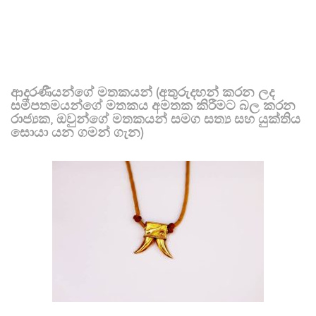
ආදරණීයන්ගේ මතකයන් (අතුරුදහන් කරන ලද
සමීපතමයන්ගේ මතකය අමතක කිරීමට බල කරන
රාජ්‍යක, ඔවුන්ගේ මතකයන් සමග සත්‍ය සහ යුක්තිය
සොයා යන ගමන් ගැන)