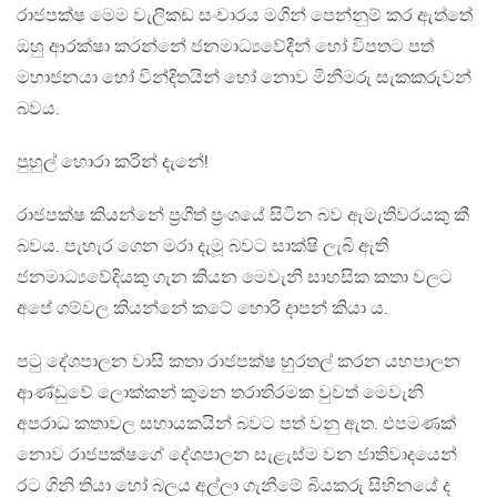
රාජපක්ෂ මෙම වැලිකඩ සංචාරය මගින් පෙන්නුම් කර ඇත්තේ
ඔහු ආරක්ෂා කරන්නේ ජනමාධ්‍යවේදීන් හෝ විපතට පත්
මහාජනයා හෝ වින්දිතයින් හෝ නොව මිනීමරු සැකකරුවන්
බවය.
පුහුල් හොරා කරින් දැනේ!
රාජපක්ෂ කියන්නේ ප්‍රගීත් ප්‍රංශයේ සිටින බව ඇමැතිවරයකු කී
බවය. පැහැර ගෙන මරා දැමූ බවට සාක්ෂි ලැබි ඇති
ජනමාධ්‍යවේදියකු ගැන කියන මෙවැනි සාහසික කතා වලට
අපේ ගම්වල කියන්නේ කටේ හොරි දාපන් කියා ය.
පටු දේශපාලන වාසි කතා රාජපක්ෂ හුරතල් කරන යහපාලන
ආණ්ඩුවේ ලොක්කන් කුමන තරාතිරමක වුවත් මෙවැනි
අපරාධ කතාවල සහායකයින් බවට පත් වනු ඇත. එපමණක්
නොව රාජපක්ෂගේ දේශපාලන සැළැස්ම වන ජාතිවාදයෙන්
රට ගිනි තියා හෝ බලය අල්ලා ගැනීමේ බියකරු සිහිනයේ ද