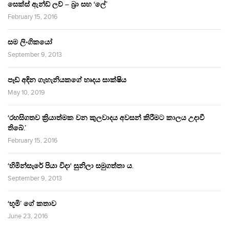
සෙක්ස් ඇන්ඩ් ලව් – බ්‍රා සහ ‘ලේ’
February 15, 2016
සම ලිංගිකයෝ
September 9, 2013
පෑඩ් අඳින ගැහැනියකගේ හෘදය සාක්ෂිය
May 10, 2019
‘රහසිගතව ක්‍රියාත්මක වන කුලවාදය අවසන් කිරීමට කාලය උදාවී
තිබේ.’
February 15, 2016
‘හිමින්සැරේ පියා විදා‘ සුනිලා සමුගත්තා ය.
September 9, 2013
‘භූමි’ ගේ කතාව
June 23, 2016