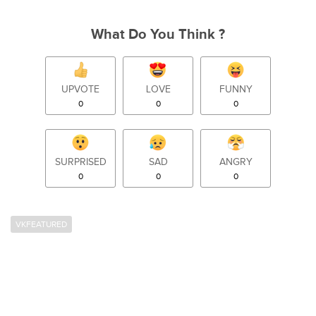
What Do You Think ?
UPVOTE
LOVE
FUNNY
0
0
0
SURPRISED
SAD
ANGRY
0
0
0
VKFEATURED