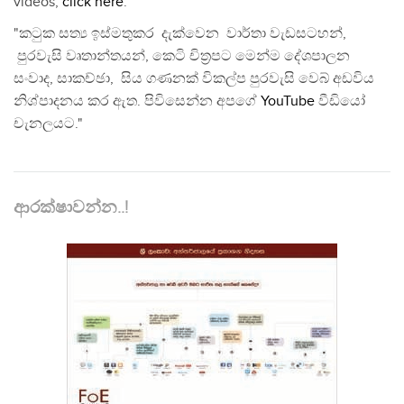
videos,
click here
.
"කටුක සත්‍ය ඉස්මතුකර දැක්වෙන වාර්තා වැඩසටහන්,
පුරවැසි වෘතාන්තයන්, කෙටි චිත්‍රපට මෙන්ම දේශපාලන
සංවාද, සාකච්ඡා, සිය ගණනක් විකල්ප පුරවැසි වෙබ් අඩවිය
නිශ්පාදනය කර ඇත. පිවිසෙන්න අපගේ
YouTube
වීඩියෝ
චැනලයට."
ආරක්ෂාවන්න..!