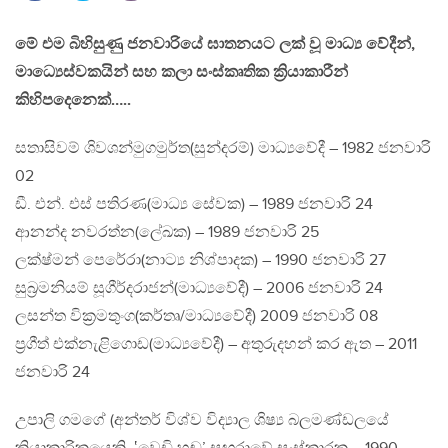
මේ එම බිහිසුණු ජනවාරියේ ඝාතනයට ලක් වූ මාධ්‍ය වේදීන්,
මාධ්‍යෙස්වකයින් සහ කලා සංස්කෘතික ක්‍රියාකාරීන්
කිහිපදෙනෙක්…..
සතාසිවම් ශිවශන්මුගමුර්ත(සුන්දරම්) මාධ්‍යවේදී – 1982 ජනවාරි
02
ඩී. එන්. එස් පතිරණ(මාධ්‍ය සේවක) – 1989 ජනවාරි 24
ආනන්ද නවරත්න(ලේඛක) – 1989 ජනවාරි 25
ලක්ෂ්මන් පෙරේරා(නාට්‍ය නිශ්පාදක) – 1990 ජනවාරි 27
සුබ්‍රමනියම් සූගීර්දරාජන්(මාධ්‍යවේදී) – 2006 ජනවාරි 24
ලසන්ත වික්‍රමතුංග(කර්තෘ/මාධ්‍යවේදී) 2009 ජනවාරි 08
ප්‍රගීත් එක්නැළිගොඩ(මාධ්‍යවේදී) – අතුරුදහන් කර ඇත – 2011
ජනවාරි 24
උපාලි ගමගේ (අන්තර් විශ්ව විද්‍යාල ශිෂ්‍ය බලමණ්ඩලයේ