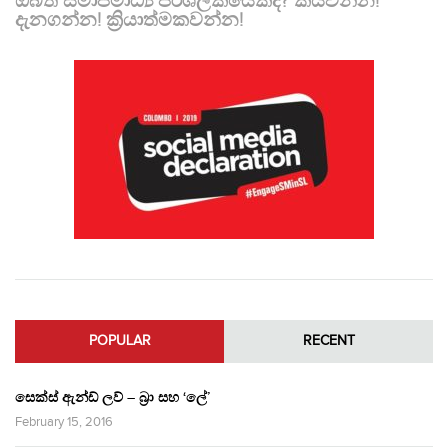
ඔබත් සමාජමාධ්‍ය පරිශීලකයෙක්ද? කියවන්න!
දැනගන්න! ක්‍රියාත්මකවන්න!
POPULAR
RECENT
සෙක්ස් ඇන්ඩ් ලව් – බ්‍රා සහ ‘ලේ’
February 15, 2016