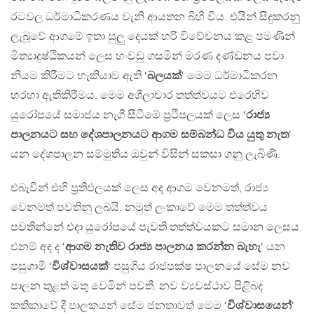
රටවල ධර්මාධිකරණය වැනි ආයතන බිහි විය. එයින් සිදුකරනු
ලැබූවේ ආගමේ ඉතා සුලු දෙයක් හරි විවේචනය කළ පමණින්
මිත්‍යාදුෂ්ඨිකයන් ලෙස හංවඩු ගසමින් මරණ දණ්ඩනය පවා
නියම කිරීමට හැකියාව ඇති ‘
බලයක්
‘ මෙම ධර්මාධිකරන
හරහා ඇතිකිරීමය. මෙම අශීලාචාර තත්ත්වයට එරෙහිව
යුරෝපයේ සමාජය නැගී සීටීමේ ප්‍රථිපලයක් ලෙස ‘
රාජ්‍ය
පාලනයට සහ දේශපාලනයට ආගම සම්බන්ධ විය යුතු නැත
‘
යන දේශපාලන සම්මුතිය ඔවුන් විසින් සකසා ගනු ලැබිණි.
එබැවින් එහි ප්‍රතිඵලයක් ලෙස අද ආගම වෙනමත්, රාජ්‍ය
වෙනමත් පවතිනු ලබයි. නමුත් ලංකාවේ මෙම තත්ත්වය
පවතින්නේ එදා යුරෝපයේ පැවති තත්ත්වයකට සමාන ලෙසය.
එනම් අද ද ‘
ආගම නැතිව රාජ්‍ය පාලනය කරන්න බැහැ
‘ යන
පසුගාමී ‘
විශ්වාසයක්
‘ පසුගිය රාජපක්ෂ පාලනයේ සේම නව
පාලන තුළත් මතු වෙමින් පවතී. නව ව්‍යවස්ථාව පිළිබද
කතිකාවේ දී පාලකයන් සේම ජනතාවත් මෙම ‘
විශ්වාසයෙන්
‘