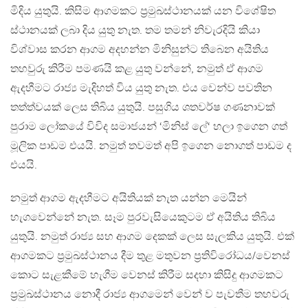
මිදිය යුතුයි. කිසිම ආගමකට ප්‍රමුඛස්ථානයක් යන විශේෂිත
ස්ථානයක් ලබා දිය යුතු නැත. තම තමන් නිවැරදියි කියා
විශ්වාස කරන ආගම අදහන්න මිනිසුන්ට තිබෙන අයිතිය
තහවුරු කිරීම පමණයි කළ යුතු වන්නේ, නමුත් ඒ ආගම
ඇදහීමට රාජ්‍ය මැදිහත් විය යුතු නැත. එය වෙන්ව පවතින
තත්ත්වයක් ලෙස තිබිය යුතුයි. පසුගිය ශතවර්ෂ ගණනාවක්
පුරාම ලෝකයේ විවිද සමාජයන් ‘මිනිස් ලේ‘ හලා ඉගෙන ගත්
මූලික පාඩම එයයි. නමුත් තවමත් අපි ඉගෙන නොගත් පාඩම ද
එයයි.
නමුත් ආගම ඇදහීමට අයිතියක් නැත යන්න මෙයින්
හැගවෙන්නේ නැත. සෑම පුරවැසියෙකුටම ඒ අයිතිය තිබිය
යුතුයි. නමුත් රාජ්‍ය සහ ආගම දෙකක් ලෙස සැලකිය යුතුයි. එක්
ආගමකට ප්‍රමුඛස්ථානය දීම තුළ මතුවන ප්‍රතිවිරෝධය/වෙනස්
කොට සැළකීමේ හැගීම වෙනස් කිරීම සදහා කිසිදු ආගමකට
ප්‍රමුඛස්ථානය නොදී රාජ්‍ය ආගමෙන් වෙන් ව පැවතීම තහවරු