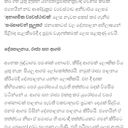
කර ගත යුතු නූතන යහපත්/ප්‍රජාතන්ත්‍රවාදී වෙනස් කමකි.
එහෙයින් නව ආණ්ඩුක්‍රම ව්‍යවස්ථාව අනිවාර්ය ලෙසම
‘
අනාගමික ව්‍යවස්ථාවක්
‘ ලෙස නැවත සකස් කර ගැනීම
‘
සංඛ්‍යාවෙන් සුලුතර
‘ ජනකොටස් වල දේශපාලන අභිලාෂයන්
පිළිබද සැලකීමේදී ද ප්‍රමුඛ වැදගත්කමක් ලෙස සළකුණු වෙයි.
දේශපාලනය, රාජ්‍ය සහ ආගම
අනෙක බුද්ධාගම පමණක් නොවේ, කිසිදු ආගමක් ලෞකික විය
යුතු නැත. සියලු ආගම් ලෝකෝත්තරයි. නමුත් රාජ්‍ය පාලනය
කිරීමේදී දේශපාලනය යන්න ලෞකිකයි. එහ දී දශක
කිහිපයකට පෙර යුරෝපයේ පැවති තත්ත්වය මදක් විමසීම
වටින්නේ ය. ආගම සහ රාජ්‍ය එකතු කර යුරෝපයේ වසර
ගණනාවක් පාලනය පැවති වකවානුවේ ප්‍රධාන දෙයක් සිදුවිය.
එනම් ආගම විසින් දේශපාලනය පාලනය කිරීමයි. එහෙයින් ඒ
තත්ත්වය නිසා ඒ සමාජය හිංසාවාදී තත්ත්වයකට ගමන් කිරීමට
එය බොහෝ දුරට බලපානු ලැබිණි. එහි ප්‍රථිපලයක් ලෙස ඇතැම්