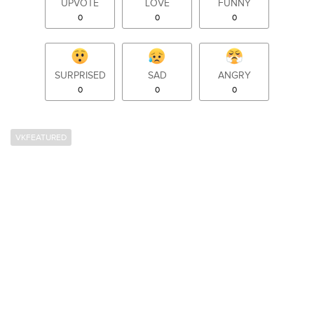
UPVOTE
LOVE
FUNNY
0
0
0
SURPRISED
SAD
ANGRY
0
0
0
VKFEATURED