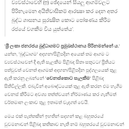
ව්‍යවස්ථාවෙහි (ඉ) ඡේදයෙන් සියලු ආගම්වලට
පිරිනැමෙන අයිතිවාසිකම් ආරක්‍ෂා කර දෙන අතර
බුද්ධ ශාසනය සුරක්‍ෂිත කොට පෝෂණය කිරීම
රජයේ වගකීම විය යුත්තේය’.
‘
ශ‍්‍රී ලංකා ජනරජය බුද්ධාගමට ප‍්‍රමුඛස්ථානය පිරිනමන්නේ ය.
‘
යන්න, ‘බුද්ධාගම‘ අදහන/පිළිපදින අයෙක් තම ආගම ට
ව්‍යවස්ථාවෙන් දී ඇති සැලකීම පිළිබද සිතා සතුටට/ ප්‍රීතියට
පත්වුවත් වෙනත් ආගමක් අදහන/පිළිපදින පුද්ගලයෙක් තුළ
ඇති කරනු ලබන්නේ ‘
වෙනස්කොට සැලකීම
‘ පිළිබද
සිතිවිල්ලකි. එබැවින් අබෞද්ධයෙක් තුළ ඇති කරන එම හැගීම
වෙනස් කිරීමට අවශ්‍ය තත්ත්වයන් නිර්මාණය කර ගැනීමත්
වර්තමාන ලංකාව තුළ ඉතාමත් වැදගත් වෙයි.
මෙය එක් පැත්තකින් ඉහතින් සදහන් කළ බහුතරයේ
වුවමනාවන් පිළිබද කතිකාව නැති නම් බහුතරයේ වුවමනාවන්