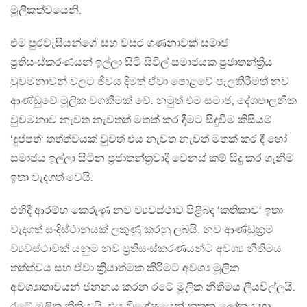
මූලිකත්වයෙනි.
එම පුරවැසියන්ගේ සහ වසර ගණනාවක් සමාජ
ප්‍රතිසංස්කරණයන් ඉල්ලා සිටි සිවිල් සමාජයක ප්‍රජාතන්ත්‍රීය
වුවමනාවන් වලට ජීවය දීමත් ඒවා පොළවේ පැලකීරීමත් නව
ආණ්ඩුවේ මූලික වගකීමක් වේ. නමුත් එම සමාජ, දේශපාලනික
වුවමනාව නැවත නැවතත් මතක් කර දීමට සිදුවීම කිසියම්
‘දුප්පත්‘ තත්ත්වයක් වුවත් එය නැවත නැවත් මතක් කර දී හෝ
සමාජය ඉල්ලා සිටින ප්‍රජාතන්ත්‍රවාදී වෙනස් කම් සිදු කර ගැනීම
ඉතා වැදගත් වෙයි.
එහිදී ආරම්භ කෙරුණු නව ව්‍යවස්ථාව පිළිබද ‘කතිකාව‘ ඉතා
වැදගත් සංදිස්ථානයක් ලකුණු කරනු ලබයි. නව ආණ්ඩුක්‍රම
ව්‍යවස්ථාවක් යනුම නව ප්‍රතිසංස්කරණයන්ට අවශ්‍ය නීතිමය
තත්ත්වය සහ ඒවා ක්‍රියාත්මක කිරීමට අවශ්‍ය මූලික
අවශ්‍යාතාවයන් ජනනය කරන රටේ මූලික නීතිමය ලියවිල්ලයි.
රටේ මූලික නීතිය යි. එය විශේෂයෙන් නූතන ලෝකය හා