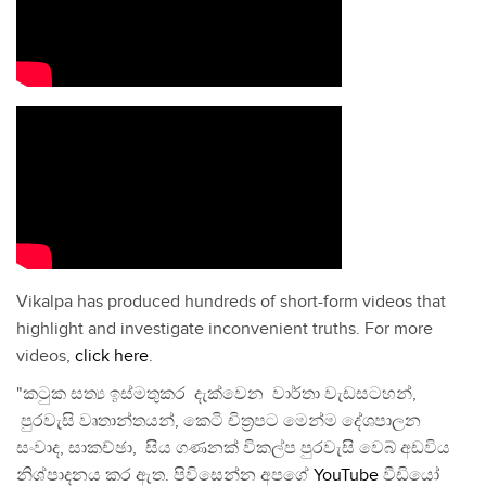
Vikalpa has produced hundreds of short-form videos that
highlight and investigate inconvenient truths. For more
videos,
click here
.
"කටුක සත්‍ය ඉස්මතුකර දැක්වෙන වාර්තා වැඩසටහන්,
පුරවැසි වෘතාන්තයන්, කෙටි චිත්‍රපට මෙන්ම දේශපාලන
සංවාද, සාකච්ඡා, සිය ගණනක් විකල්ප පුරවැසි වෙබ් අඩවිය
නිශ්පාදනය කර ඇත. පිවිසෙන්න අපගේ
YouTube
වීඩියෝ