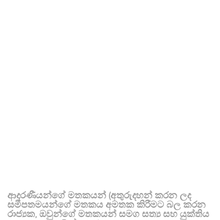
ආදරණීයන්ගේ මතකයන් (අතුරුදහන් කරන ලද
සමීපතමයන්ගේ මතකය අමතක කිරීමට බල කරන
රාජ්‍යක, ඔවුන්ගේ මතකයන් සමග සත්‍ය සහ යුක්තිය