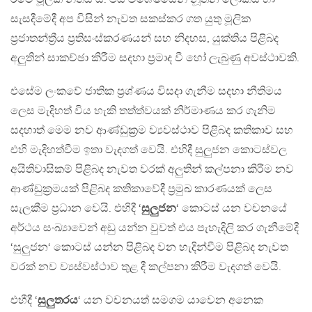
සැසදීමේදී අප විසින් නැවත සකස්කර ගත යුතු මූලික
ප්‍රජාතන්ත්‍රීය ප්‍රතිසංස්කරණයන් සහ නිදහස, යුක්තිය පිළිබද
අලුතින් සාකච්ඡා කිරීම සදහා ප්‍රමාද වී හෝ ලැබුණු අවස්ථාවකි.
එසේම ලංකවේ ජාතික ප්‍රශ්ණය විසදා ගැනීම සදහා නීතිමය
ලෙස මැදිහත් විය හැකි තත්ත්වයක් නිර්මාණය කර ගැනිම
සදහාත් මෙම නව ආණ්ඩුක්‍රම ව්‍යවස්ථාව පිළිබද කතිකාව සහ
එහි මැදිහත්වීම ඉතා වැදගත් වෙයි. එහිදී සුලුජන කොටස්වල
අයිතිවාසිකම් පිළිබද නැවත වරක් අලුතින් කල්පනා කිරීම නව
ආණ්ඩුක්‍රමයක් පිළිබද කතිකාවේදී ප්‍රමුඛ කාරණයක් ලෙස
සැලකීම ප්‍රධාන වෙයි. එහිදී ‘
සුලුජන
‘ කොටස් යන වචනයේ
අර්ථය සංඛ්‍යාවෙන් අඩු යන්න වුවත් එය පැහැදිලි කර ගැනීමේදී
‘සුලුජන‘ කොටස් යන්න පිළිබද වන හැදින්වීම පිළිබද නැවත
වරක් නව ව්‍යස්වස්ථාව තුළ දී කල්පනා කිරීම වැදගත් වෙයි.
එහීදී ‘
සුලුතරය
‘ යන වචනයත් සමගම යාවෙන අනෙක