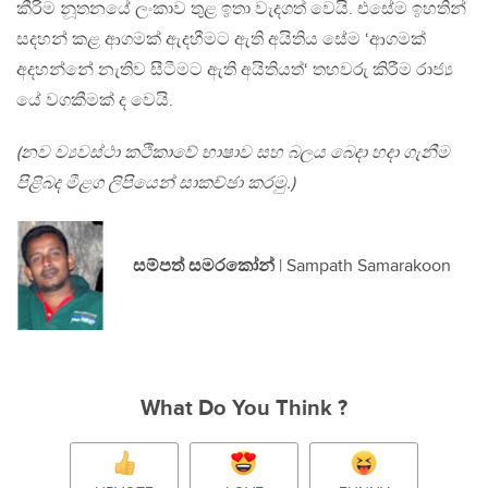
කීරිම නූතනයේ ලංකාව තුළ ඉතා වැදගත් වෙයි. එසේම ඉහතින්
සදහන් කළ ආගමක් ඇදහීමට ඇති අයිතිය සේම ‘ආගමක්
අදහන්නේ නැතිව සීටීමට ඇති අයිතියත්‘ තහවරු කිරීම රාජ්‍ය
යේ වගකීමක් ද වෙයි.
(නව ව්‍යවස්ථා කථිකාවේ භාෂාව සහ බලය බෙදා හදා ගැනීම
පිළිබද මීළග ලිපියෙන් සාකච්ඡා කරමු.)
සම්පත් සමරකෝන්
| Sampath Samarakoon
What Do You Think ?