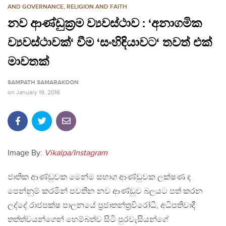
AND GOVERNANCE
,
RELIGION AND FAITH
නව ආණ්ඩුක්‍රම ව්‍යවස්ථාව : ‘අනාගමික
ව්‍යවස්ථාවක්‘ වීම ‘සංහිඳියාවට‘ තවත් එක්
මාවතක්
SAMPATH SAMARAKOON
on
January 19, 2016
Image By:
Vikalpa/Instagram
ජාතික ආණ්ඩුවක මෙන්ම සභාග ආණ්ඩුවක ලක්ෂණ ද
පෙන්නුම් කරමින් පවතින නව ආණ්ඩුව බලයට පත් කරන
ලද්දේ රාජපක්ෂ පාලනයේ ප්‍රජාතන්ත්‍රවිරෝධී, අධිපතිවාදී
තත්ත්වයන්ගෙන් හෙම්බත්ව සිටි පුරවැසියන්ගේ