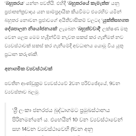
‘
බහුතරය
‘ යන්න පවතියි. එහිදී ‘
බහුතරයේ කැමැත්ත
‘ යනු
ප්‍රජාතන්ත්‍රවාදය යන සාම්ප්‍රදායික කියවීමට එරෙහිව යමින්
බහුතර නොවන ප්‍රජාවගේ අයිතිවාසිකම් වලටද ‘
යුක්තිසහගත
දේශපාලන නියෝජනයක්
‘ ලැබෙන ‘
බහුත්වවාදී
‘ ලක්ෂණ මතු
වෙන ලෙස මෙම හැදින්වීම් නැවත සකස් කර ගැනීමත් නව
ව්‍යවස්ථාවක් සකස් කර ගැනීමේදී අවධානය යොමු විය යුතු
ප්‍රධාන කරුණකි.
අනාගමික ව්‍යවස්ථාවක්
පවතින ආණ්ඩුක්‍රම ව්‍යවස්ථවේ 2වන පරිච්ඡේදයේ, 9වන
ව්‍යවස්තාව බලමු.
‘ශ‍්‍රී ලංකා ජනරජය බුද්ධාගමට ප‍්‍රමුඛස්ථානය
පිරිනමන්නේ ය. එහෙයින් 10 වන ව්‍යවස්ථාවෙන්
සහ 14වන ව්‍යවස්ථාවෙහි (1වන අනු