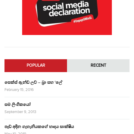
POPULAR
RECENT
සෙක්ස් ඇන්ඩ් ලව් – බ්‍රා සහ ‘ලේ’
February 15, 2016
සම ලිංගිකයෝ
September 9, 2013
පෑඩ් අඳින ගැහැනියකගේ හෘදය සාක්ෂිය
May 10, 2019