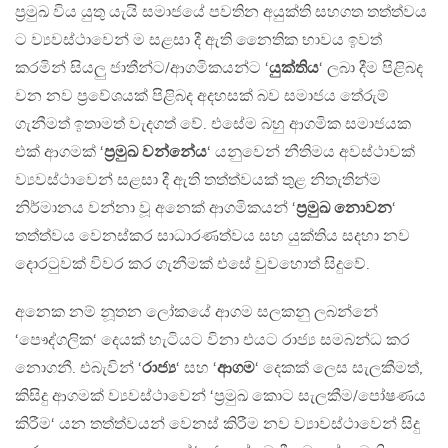
ප්‍රමුඛ විය යුතු යැයි සමාජයේ පවතින අයුක්ති සහගත තත්ත්වය
ට ව්‍යවස්ථාවෙන් ම සළසා දී ඇති නෛතික භාවය ඉවත්
කරමින් සියලු ජාතීන්ට/ආගමිකයන්ට ‘
යුක්තිය
‘ ලබා දීම පිළිබද
වන නව ප්‍රවේශයක් පිළිබද අදහසක් බව සමාජය තේරුම්
ගැනීමත් ඉතාමත් වැදගත් වේ. එසේම බහු ආගමික සමාජයක
එක් ආගමක් ‘
ප්‍රමුඛ වන්නේය
‘ යනුවෙන් නීතිමය අවස්ථාවක්
ව්‍යවස්ථාවෙන් සළසා දී ඇති තත්ත්වයක් තුළ නිතැතින්ම
නිර්මානය වන්නා වූ අනෙක් ආගමිකයන් ‘
ප්‍රමුඛ නොවන
‘
තත්ත්වය වෙනස්කර සාධාරණත්වය සහ යුක්තිය සදහා නව
දොරටුවක් විවර කර ගැනීමක් එසේ වුවහොත් සිදුවේ.
අනෙක නම් නූතන ලෝකයේ ආගම සලකනු ලබන්නේ
‘පෞද්ගලික‘ දෙයක් හැටියට විනා එයට රාජ්‍ය සමබන්ධ කර
නොගනී. එබැවින් ‘
රාජ්‍ය
‘ සහ ‘
ආගම
‘ දෙකක් ලෙස සැලකීමත්,
කිසිදු ආගමක් ව්‍යවස්ථාවෙන් ‘ප්‍රමුඛ කොට සැලකීම/පෝෂණය
කිරීම‘ යන තත්ත්වයන් වෙනස් කිරීම නව ව්‍යාවස්ථාවෙන් සිදු