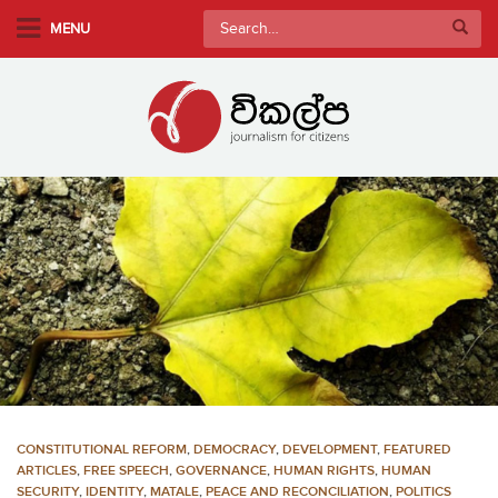
S
Search
MENU
k
for:
i
p
t
o
m
a
i
n
c
o
n
t
e
n
CONSTITUTIONAL REFORM
,
DEMOCRACY
,
DEVELOPMENT
,
FEATURED
t
ARTICLES
,
FREE SPEECH
,
GOVERNANCE
,
HUMAN RIGHTS
,
HUMAN
SECURITY
,
IDENTITY
,
MATALE
,
PEACE AND RECONCILIATION
,
POLITICS