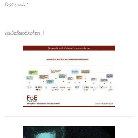
චැනලයට."
ආරක්ෂාවන්න..!