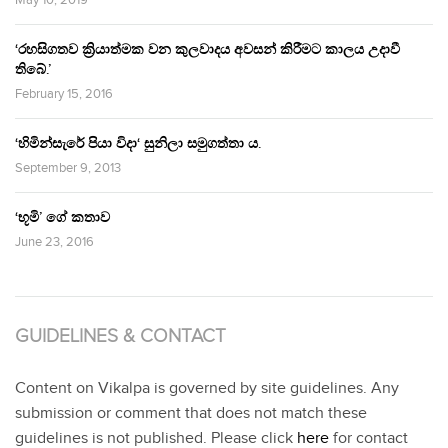
‘රහසිගතව ක්‍රියාත්මක වන කුලවාදය අවසන් කිරීමට කාලය උදාවී
තිබේ.’
February 15, 2016
‘හිමින්සැරේ පියා විදා‘ සුනිලා සමුගත්තා ය.
September 9, 2013
‘භූමි’ ගේ කතාව
June 23, 2016
GUIDELINES & CONTACT
Content on Vikalpa is governed by site guidelines. Any
submission or comment that does not match these
guidelines is not published. Please click
here
for contact