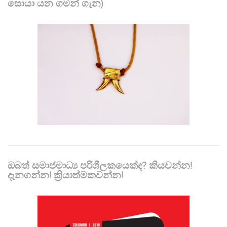
සොයා යන ගමන් ගැන)
ඔබත් සමාජමාධ්‍ය පරිශීලකයෙක්ද? කියවන්න!
දැනගන්න! ක්‍රියාත්මකවන්න!