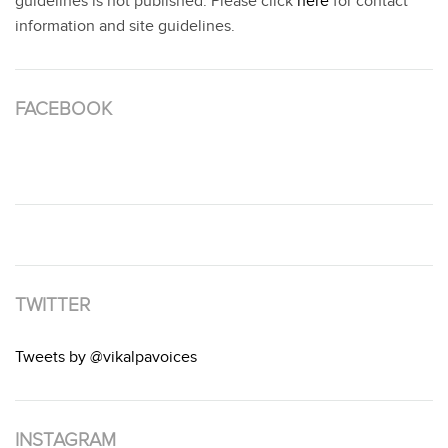
guidelines is not published. Please click
here
for contact
information and site guidelines.
FACEBOOK
TWITTER
Tweets by @vikalpavoices
INSTAGRAM