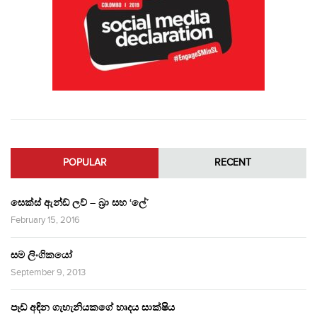
POPULAR
RECENT
සෙක්ස් ඇන්ඩ් ලව් – බ්‍රා සහ ‘ලේ’
February 15, 2016
සම ලිංගිකයෝ
September 9, 2013
පෑඩ් අඳින ගැහැනියකගේ හෘදය සාක්ෂිය