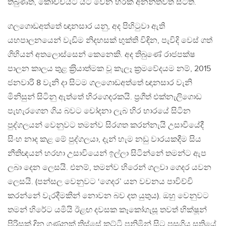
තිබුණත්, කෝච්චියට යට වෙන හරක් අනන්තවත් සිටිති.
ගලගොඩඅත්තේ ඥානසාර යනු, අද පිහිටුවා ඇති
යහපාලනයෙන් වැඩිම නිදහසක් භුක්ති විඳින, පැවිදි වෙස් ගත්
ගිහියන් අතලොස්සෙන් කෙනෙකි. අද තිබුණේ රාජපක්ෂ
පාලන කාලය තුළ ක‍්‍රියාත්මක වූ කැලෑ ක‍්‍රමවේදයම නම්, 2015
ජනවාරි 8 වැනි දා සිටම ගලගොඩඅත්තේ ඥානසාර වැනි
මිනිසුන් සිටිනු ඇත්තේ හිරගෙදරකයි. ප‍්‍රගීත් එක්නැලිගොඩ
පැහැරගෙන ගිය බවට චෝදනා ලැබ හිර භාරයේ සිටින
පුද්ගලයන් වෙනුවට තමන්ව සිරගත කරන්නැයි උසාවියේදී
සිංහ නාද කළ මේ පුද්ගලයා, දැන් හැම නඩු වාරයකදීම සිය
නීතිඥයන් හරහා උසාවියෙන් ඉල්ලා සිටින්නේ තමන්ට ඇප
ලබා දෙන ලෙසයි. එනම්, තමන්ව හිරෙන් ගලවා ගෙදර යවන
ලෙසයි. (පන්සල වෙනුවට ‘ගෙදර’ යන වචනය පාවිච්චි
කරන්නේ වැරදීමකින් නොවන බව දත යුතුය). ඔහු වෙනුවට
තමන් හිරේට යමියි ඊළඟ දවසක කෑකෝගැසූ තවත් භික්ෂූන්
පිරිසක් දින ගණනක් තිස්සේ කට්ටි පනිමින් සිට පසුගිය සතියේ