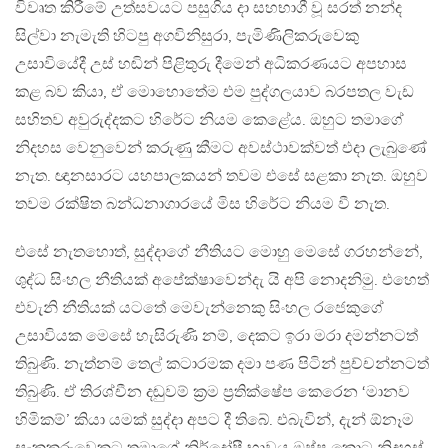
විවෘත කිරීමේ උත්සවයට පසුගිය දා සහභාගී වූ සරත් නන්ද
සිල්වා නැමැති හිටපු අගවිනිසුරා, පැමිණිලිකරුවෙකු
උසාවියේදී උස් හඬින් පිළිතුරු දීමෙන් අධිකරණයට අපහාස
කළ බව කියා, ඒ මොහොතේම එම පුද්ගලයාව බරපතල වැඩ
සහිතව අවුරුද්දකට හිරේට නියම කෙළේය. ඔහුට තමාගේ
නිදහස වෙනුවෙන් කරුණු කීමට අවස්ථාවක්වත් එදා ලැබුණේ
නැත. ඥානසාරට යහපාලකයන් තවම එසේ සළකා නැත. ඔහුව
තවම රක්ෂිත බන්ධනාගාරයේ මිස හිරේට නියම වී නැත.
එසේ නැතහොත්, සුද්දාගේ නීතියට මොහු මෙසේ ගරහන්නේ,
ශුද්ධ සිංහල නීතියක් අපේක්ෂාවෙන්දැ යි අපි නොදනිමු. එහෙත්
එවැනි නීතියක් යටතේ මෙවැන්නෙකු සිංහල රජෙකුගේ
උසාවියක මෙසේ හැසිරුණි නම්, දෙකට ඉරා මරා දමන්නටත්
තිබුණි. නැත්නම් තෙල් කටාරමක දමා පණ පිටින් පුච්චන්නටත්
තිබුණි. ඒ තිරශ්චීන දඬුවම් ක‍්‍රම ප‍්‍රතික්ෂේප කෙරෙන ‘මානව
හිමිකම්’ කියා යමක් සුද්දා අපට දී තිබේ. එබැවින්, දැන් ඕනෑම