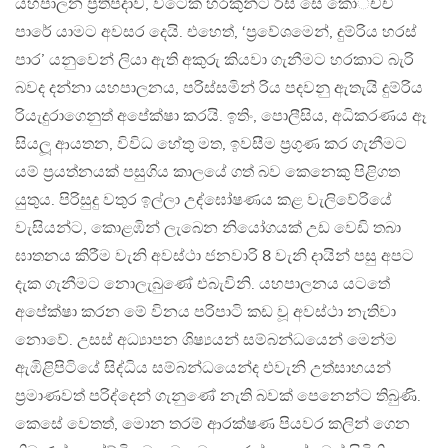
යහපාලන ප‍්‍රතිපදාව, විටෙක හරකුන්ට රිසි සේ කෝ්ච්චි
පාරේ යාමට අවසර දෙයි. එහෙත්, ‘ප‍්‍රවේශමෙන්, දුම්රිය හරස්
පාර’ යනුවෙන් ලියා ඇති අකුරු කියවා ගැනීමට හරකාට බැරි
බවද දන්නා යහපාලනය, පරිස්සමින් රිය පදවනු ඇතැයි දුම්රිය
රියැදුරාගෙනුත් අපේක්ෂා කරයි. ඉතිං, පොලීසිය, අධිකරණය ඈ
සියලූ ආයතන, විවිධ හේතු මත, ඉවසීම ප‍්‍රගුණ කර ගැනීමට
යම් ප‍්‍රයත්නයක් පසුගිය කාලයේ ගත් බව කෙනෙකු පිළිගත
යුතුය. පිරිසුදු වතුර ඉල්ලා උද්ඝෝෂණය කළ වැලිවේරියේ
වැසියන්ට, කොළඹින් ලැබෙන නියෝගයක් උඩ වෙඩි තබා
ඝාතනය කිරීම වැනි අවස්ථා ජනවාරි 8 වැනි දායින් පසු අපට
දැක ගැනීමට නොලැබුණේ එබැවිනි. යහපාලනය යටතේ
අපේක්ෂා කරන මේ විනය පරිපාටි කඩ වූ අවස්ථා නැතිවා
නොවේ. උසස් අධ්‍යාපන ශිෂ්‍යයන් සම්බන්ධයෙන් මෙන්ම
ඇඹිළිපිටියේ සිද්ධිය සම්බන්ධයෙන්ද එවැනි උත්සාහයන්
ප‍්‍රමාණවත් පරිද්දෙන් ගැනුණේ නැති බවක් පෙනෙන්ට තිබුණි.
කෙසේ වෙතත්, මොන තරම් ආරක්ෂණ පියවර කලින් ගෙන