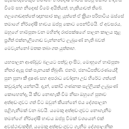
සැකකරුවෙකුට තමාගේ නිර්දෝෂී භාවය ඔප්පු කොට නිදහස්
වීමේ සහ නිදොස් වීමේ අයිතියත්, හැකියාවත් තිබේ.
ගලගොඩඅත්තේ ඥානසාර කළ යුත්තේ ඒ ක‍්‍රියා පරිපාටිය ඔස්සේ
තමාගේ නිර්දෝෂී භාවය ඔප්පු කොට පෙන්වීමයි. ඒ අවසරය,
ඔහුගේ හාම්පුතා වන මහින්ද රාජපක්ෂගේ පාලන කාලය තුළ
ප‍්‍රගීත් එක්නැලිගොඩ වැන්නන්ට ලැබුණේ නැති බවත්
මෙවැන්නෝ මතක තබා ගත යුත්තාහ.
යහපාලන ආණ්ඩුව බලයට පත්වූ දා සිට, මොහුගේ හාම්පුතා
නිතර ඇසූ එක් පැනයක් තිබුණි. එනම්, ජනාධිපතිවරණයේදී
පුන පුනා කී දූෂණ සහ අපරාධ චෝදනා උඩ හිරේට ගත්තේ
කවුරුන්ද යන්නයි. දැන්, කෝටි ගණනක සල්ලියක් ලැබුණේ
කොහෙන්දැ යි කිව නොහැකි වීම නිසා ඔහුගේ පුතාව
අත්අඩංගුවට ගත් විට ඔවුන් කියන්නේ එය දේශපාලන
පළිගැනීමක් වන බවයි. යමෙකු අත්අඩංගුවට නොගැනීම
තමන්ගේ නිර්දෝෂී භාවය ඔප්පු වීමක් වශයෙන් එක්
අවස්ථාවකදීත්, යමෙකු අත්අඩංගුවට ගැනීම දේශපාලනික