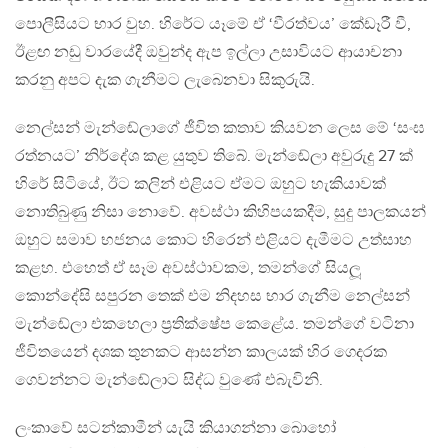
පොලීසියට භාර වුහ. හිරේට යෑමේ ඒ ‘වීරත්වය’ කේඩෑරී වී,
ඊළඟ නඩු වාරයේදී ඔවුන්ද ඇප ඉල්ලා උසාවියට ආයාචනා
කරනු අපට දැක ගැනීමට ලැබෙනවා සිකුරුයි.
නෙල්සන් මැන්ඬේලාගේ ජීවිත කතාව කියවන ලෙස මේ ‘සංඝ
රත්නයට’ නිර්දේශ කළ යුතුව තිබේ. මැන්ඬේලා අවුරුදු 27 ක්
හිරේ සිටියේ, ඊට කලින් එළියට ඒමට ඔහුට හැකියාවක්
නොතිබුණු නිසා නොවේ. අවස්ථා කිහිපයකදීම, සුදු පාලකයන්
ඔහුට සමාව භජනය කොට හිරෙන් එළියට දැමීමට උත්සාහ
කළහ. එහෙත් ඒ සෑම අවස්ථාවකම, තමන්ගේ සියලූ
කොන්දේසි සපුරන තෙක් එම නිදහස භාර ගැනීම නෙල්සන්
මැන්ඬේලා එකහෙලා ප‍්‍රතික්ෂේප කෙළේය. තමන්ගේ වටිනා
ජීවිතයෙන් දශක තුනකට ආසන්න කාලයක් හිර ගෙදරක
ගෙවන්නට මැන්ඬේලාට සිද්ධ වුණේ එබැවිනි.
ලංකාවේ සටන්කාමීන් යැයි කියාගන්නා බොහෝ