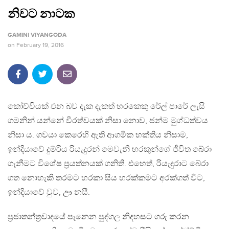
නිවට නාටක
GAMINI VIYANGODA
on
February 19, 2016
කෝච්චියක් එන බව දැක දැකත් හරකෙකු රේල් පාරේ ලැසි
ගමනින් යන්නේ වීරත්වයක් නිසා නොව, ජන්ම මුග්ධත්වය
නිසා ය. ගවයා කෙරෙහි ඇති ආගමික භක්තිය නිසාම,
ඉන්දියාවේ දුම්රිය රියැදුරන් මෙවැනි හරකුන්ගේ ජීවිත බේරා
ගැනීමට විශේෂ ප‍්‍රයත්නයක් ගනිති. එහෙත්, රියැදුරාට බේරා
ගත නොහැකි තරමට හරකා සිය හරක්කමට අරක්ගත් විට,
ඉන්දියාවේ වුව, ඌ නසී.
ප‍්‍රජාතන්ත‍්‍රවාදයේ පැනෙන පුද්ගල නිදහසට ගරු කරන