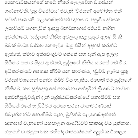
කෛරාටිකයන්ගේ කටේ නිතර ළෙලවෙන ව්‍යාජයන්
ගණනාවකි. ‘සුදු විරෝධය’ එවැනි ‘වීරයන්’ අමෝරන එක්
සටන් පාඨයකි. ගලගොඩඅත්තේ ඥානසාර, පසුගිය දවසක
උසාවියට ගෙනැවිත් ආපසු බන්ධනාගාර රථයට නගින
අවස්ථාවේ, ‘සුද්දාගේ නීතිය අවලංගු කළ යුතුව ඇතැ’ යි කී
බවක් මාධ්‍ය වාර්තා කෙළේය. ඔහු එයින් අදහස් කරන්ට
ඇත්තේ, තමාව අත්අඩංගුවට ගත්තේ සහ දැන් ඇප ඉල්ලා
සිටීමට තමාට සිදුව ඇත්තේ, සුද්දාගේ නීතිය යටතේ ගත් විට,
අධිකරණයට අපහාස කිරීම යන කාරණය, දඬුවම් ලැබිය යුතු
වරදක් වශයෙන් පනවා තිබීම විය හැකිය. එහෙත් එම සුද්දාගේ
නීතියම, කළු සුද්දෙකු සේ නොමනා අන්දමින් ක‍්‍රියාවට නංවන
අගවිනිසුරුවරුන් දැන් ශ්‍රේෂ්ඨාධිකරණයේ නොසිටීම සහ
සිටියත් එසේ හැසිරීමට අවශ්‍ය කරන වාතාවරණයක්
එවැන්නන්ට නොතිබීම ගැන, මුලින්ම ගලගොඩඅත්තේ
ඥානසාර වැන්නෝ යහපාලන ආණ්ඩුවට කෘතඥ විය යුත්තාහ.
ඔහුගේ හාම්පුතා වන මහින්ද රාජපක්ෂගේ අලූත් කාර්යාලය