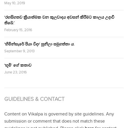
May 10, 2019
‘රහසිගතව ක්‍රියාත්මක වන කුලවාදය අවසන් කිරීමට කාලය උදාවී
තිබේ.’
February 15, 2016
‘හිමින්සැරේ පියා විදා‘ සුනිලා සමුගත්තා ය.
September 9, 2013
‘භූමි’ ගේ කතාව
June 23, 2016
GUIDELINES & CONTACT
Content on Vikalpa is governed by site guidelines. Any
submission or comment that does not match these