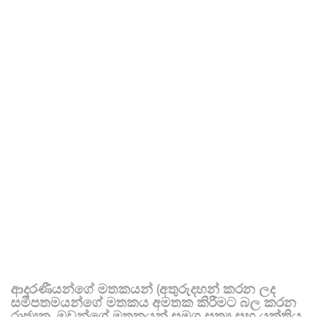
ආදරණීයන්ගේ මතකයන් (අතුරුදහන් කරන ලද
සමීපතමයන්ගේ මතකය අමතක කිරීමට බල කරන
රාජ්‍යක, ඔවුන්ගේ මතකයන් සමග සත්‍ය සහ යුක්තිය