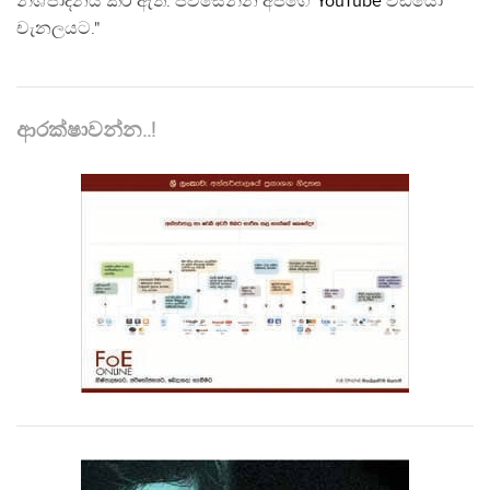
නිශ්පාදනය කර ඇත. පිවිසෙන්න අපගේ
YouTube
වීඩියෝ
චැනලයට."
ආරක්ෂාවන්න..!