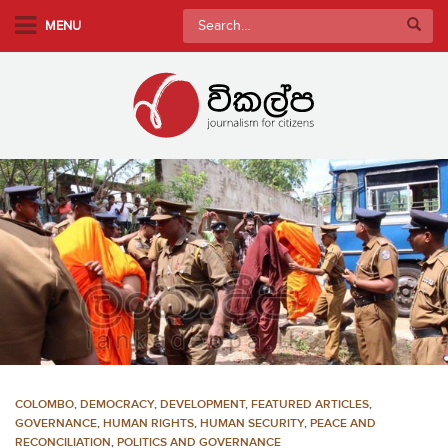
S
Search
MENU
k
for:
i
p
t
o
m
a
i
n
c
o
n
t
e
n
COLOMBO
,
DEMOCRACY
,
DEVELOPMENT
,
FEATURED ARTICLES
,
t
GOVERNANCE
,
HUMAN RIGHTS
,
HUMAN SECURITY
,
PEACE AND
RECONCILIATION
,
POLITICS AND GOVERNANCE