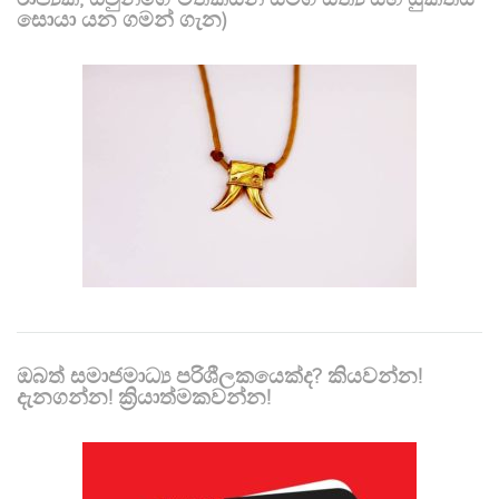
සොයා යන ගමන් ගැන)
ඔබත් සමාජමාධ්‍ය පරිශීලකයෙක්ද? කියවන්න!
දැනගන්න! ක්‍රියාත්මකවන්න!