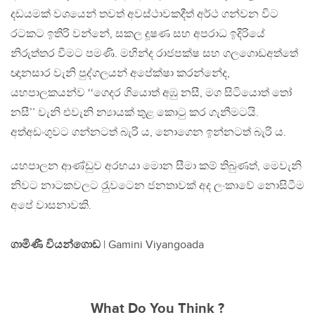
දඩයමක් වශයෙන් තවත් අවස්ථාවකදීත් අර්ථ ගන්වන විට
රටකට ඉතිරි වන්නේ, සකල දූෂණ සහ අපරාධ ඉදිරියේ
නිරුත්තර වීමට පමණි. මහින්ද රාජපක්ෂ සහ ගලගොඩඅත්තේ
ඥානසාර වැනි පුද්ගලයන් අපේක්ෂා කරන්නේද,
යහපාලකයන්ව ‘‘ගෙදර ගියොත් අඹු නසී, මග සිටියොත් තෝ
නසී’’ වැනි එවැනි න්‍යායක් තුළ කොටු කර ගැනීමටයි.
අත්අඩංගුවට ගන්නටත් බැරි ය, නොගෙන ඉන්නටත් බැරි ය.
යහපාලන ආණ්ඩුව අරභයා මොන සීමා කම් තිබුණත්, මෙවැනි
නිවට නාටකවලට රැුවටෙන ජනතාවක් අද ලංකාවේ නොසිටීම
අපේ වාසනාවකි.
ගාමිණී වියන්ගොඩ
| Gamini Viyangoada
What Do You Think ?