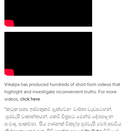
Vikalpa has produced hundreds of short-form videos that
highlight and investigate inconvenient truths. For more
videos,
click here
.
"කටුක සත්‍ය ඉස්මතුකර දැක්වෙන වාර්තා වැඩසටහන්,
පුරවැසි වෘතාන්තයන්, කෙටි චිත්‍රපට මෙන්ම දේශපාලන
සංවාද, සාකච්ඡා, සිය ගණනක් විකල්ප පුරවැසි වෙබ් අඩවිය