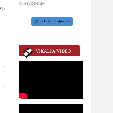
INSTAGRAM
ී./
Follow on Instagram