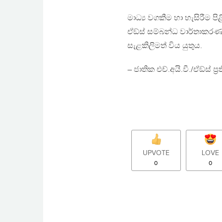
මාධ්‍ය වගකීම හා හැසිරීම පිළ
ඒඞ්ස් සම්බන්ධ වාර්තාකරණය
සැළකිලිමත් විය යුතුය.
– ජාතික එච්.අයි.වී./ඒඞ්ස් ප‍්‍රත
UPVOTE
LOVE
0
0