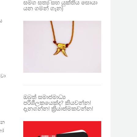
සමග සත්‍ය සහ යුක්තිය සොයා
යන ගමන් ගැන)
ය
ුවා
ඔබත් සමාජමාධ්‍ය
පරිශීලකයෙක්ද? කියවන්න!
දැනගන්න! ක්‍රියාත්මකවන්න!
 යන
හෝ