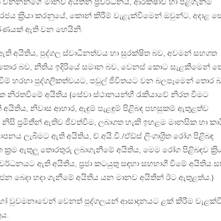
වත් වන්නන්ගේ මානව අයිතීන් ප‍්‍රවර්ධනය, ආරක්ෂාව හා පිළිගැනීම
ංකා රජය ක‍්‍රියා කරනුයේ, කොන් කිරීම් වැළැක්වීමෙන් ඔවුන්ට, අදාළ ස
වරණයක් ඇති වන හෙයිනි.
 ඇති අයිතිය, පුද්ගල ස්වාධීනත්වය හා සුරක්ෂිත බව, අවමන් සහගත
ින් තොර බව, නීතිය ඉදිරියේ සමාන බව, වෙනස් කොට සැළකීමෙන් 
වීම් හරහා පුද්ගලිකත්වයට, පවුල් ජීවිතයට වන බලපෑමෙන් තොර 
ක නිරතවීමේ අයිතිය (සේවා ස්ථානයන්හී රැකියාවේ නිරත වීමට
ි අයිතිය, නිවාස ආහාර, ඇඳුම් පැළඳුම් පිළිබඳ පහසුකම් ඇතුළත්ව
ිසි ප‍්‍රමිතීන් ඇතිව ජීවත්වීම, ලබාගත හැකි ඉහළම මානසික හා කා
පනය ලැබීමට ඇති අයිතිය, ච්.අයි.වී./ඒඞ්ස් ලිංගාශ‍්‍රිත රෝග පිළිබඳ
ක‍්‍රම ඇතුලූ තොරතුරු ලබාගැනීමේ අයිතිය, මෙම රෝග පිළිබඳව ක‍්‍රි
වර්ධනයට ඇති අයිතිය, ප‍්‍රජා කටයුතු සඳහා සහභාගී වීමේ අයිතිය 
‍්‍රයෝජන බෙදා හදා ගැනීමේ අයිතිය යන මානව අයිතීන් ඊට ඇතුළත්ය.)
 වුවමනාවෙන් වෙනත් පුද්ගලයන් ආසාදනයට ළක් කිරීම වැළක්ව
ුය.