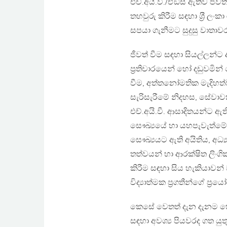
එච්.අයි.වී./ඒඞ්ස් ඇතිව ජී
තහවුරු කිරීම සඳහා ශ‍්‍රී ල
සපයා ගැනීමට සුදුසු වාතා
ජීවත් වීම සඳහා සියල්ලන්ට
ප‍්‍රතිචාරයෙන් හෝ දඩුවම
වීම, අත්තනෝමතික මැදිහත්
සැරිසැරීමේ නිදහස, සේවාව
එච්.අයි.වී. ආසාදිතයන්ට ඇත
සෞඛ්‍යයේ හා යහපැවැත්මේ න
සෞඛ්‍යයට ඇති අයිතිය, අධ්‍යා
තත්වයන් හා ආරක්ෂිත ලිංගික 
කිරීම සඳහා සිය හැකියාවන් 
විද්‍යාත්මක ප‍්‍රගතීන්ගේ ප
කෙසේ වෙතත් දැන දැනම හෝ
සඳහා අවශ්‍ය පියවරද ගත යුත