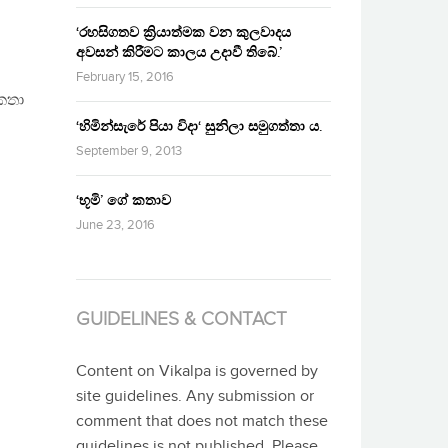
‘රහසිගතව ක්‍රියාත්මක වන කුලවාදය
අවසන් කිරීමට කාලය උදාවී තිබේ.’
February 15, 2016
කතා
‘හිමින්සැරේ පියා විදා‘ සුනිලා සමුගත්තා ය.
September 9, 2013
‘භූමි’ ගේ කතාව
June 23, 2016
GUIDELINES & CONTACT
Content on Vikalpa is governed by
site guidelines. Any submission or
comment that does not match these
guidelines is not published. Please