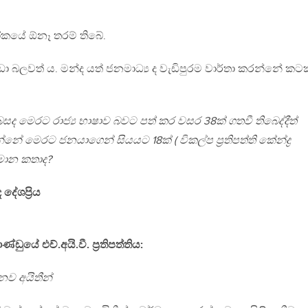
ලෝකයේ ඕනෑ තරම් තිබේ.
බලවත් ය. මන්ද යත් ජනමාධ්‍ය ද වැඩිපුරම වාර්තා කරන්නේ කට
ද මෙරට රාජ්‍ය භාෂාව බවට පත් කර වසර 38ක් ගතවී තිබෙද්දීත්
්නේ මෙරට ජනයාගෙන් සියයට 18ක් ( විකල්ප ප්‍රතිපත්ති කේන්ද්‍ර
මොන කතාද?
දේශප්‍රිය
ංකාණ්ඩුයේ එච්.අයි.වී. ප්‍රතිපත්තිය:
ානව අයිතීන්