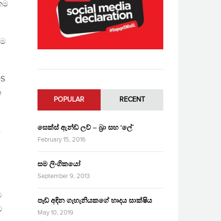
කම
ීම
DS
න
POPULAR
RECENT
සෙක්ස් ඇන්ඩ් ලව් – බ්‍රා සහ ‘ලේ’
.
February 15, 2016
සම ලිංගිකයෝ
September 9, 2013
ට
පෑඩ් අඳින ගැහැනියකගේ හෘදය සාක්ෂිය
ට
May 10, 2019