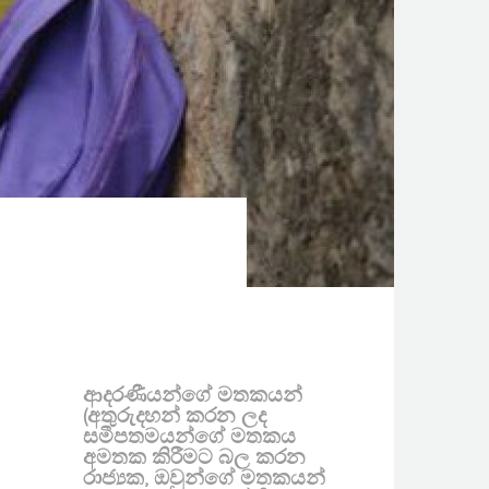
ආදරණීයන්ගේ මතකයන්
(අතුරුදහන් කරන ලද
සමීපතමයන්ගේ මතකය
අමතක කිරීමට බල කරන
රාජ්‍යක, ඔවුන්ගේ මතකයන්