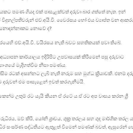
යකට පමණ ගියද එක් පාසැළක්වත් දරුවා බාර ගත්තේ නැත. ඉන්
 විදුහල්පතිවරුන් එච්.අයි.වී. වෛරසය හෝ එය ව්‍යාප්ත වන ආකර
් නොදන්නාකම නොවේ ද?
රයෙහි එච්.අයි.වී. වයිරසය නැති බවට සහතිකයක් පවා තිබේ.
ධ්‍යාපන කාර්යාලය ඉදිරිපිට උපවාසයක් කිරීමෙන් පසු දරුවාට
යාංශයේ මැදිහත්වීම නිසා පමණය.
ිම රටක් අසන්නට ලැබි නැති නරුම සහ මුග්ධ ක්‍රියාවකි. එනම් දර
ම දරුවන් එම පාසැළෙන් ඉවත් කරගැනීමයි.
න්ම උතුම් රට යැයි කියන ඒ රටේ ය.ඒ රට අප වාසය කරන ශ්‍රී
රුධිරය, මව් කිරි, යෝනි ශ්‍රාවය, ශුක්‍ර තරලය සහ ගුද මාර්ගික තරල
ධිර සංසර්ණ පද්ධතියට ඇතුළත් වීමෙන් පමණක් බවත්, ඇසුරෙන් 