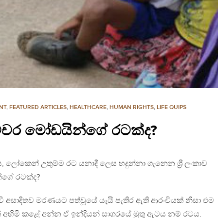
NT
,
FEATURED ARTICLES
,
HEALTHCARE
,
HUMAN RIGHTS
,
LIFE QUIPS
මෙච්චර මෝඩයින්ගේ රටක්ද?
, ලෝකෙන් උතුම්ම රට යනාදී ලෙස හදුන්නා ගැනෙන ශ්‍රී ලංකාව
්ගේ රටක්ද?
ිවී අසාදිතව මරණයට පත්වූයේ යැයි පැතිර ඇති ආරංචියක් නිසා එම
් අහිමි කළේ අන්න ඒ ඉන්දියන් සාගරයේ මුතු ඇටය නම් රටය.