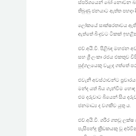
ස්පර්ශයෙන් බෝ නොවන බවත
තිබුණු ජනයාට ඇත්ත පහදා 
ලෝකයේ සාක්ෂරතාවය ඇති ර
ඇත්තේ බිංදුවට ටිකක් ඉහළ
එච්.අයි.වි. පිළිබඳ මහජන අ
සහ ශ්‍රී ලංකා රජය එකතුව ව
පුද්ගලයෙකු වැළද ගත්තේ පරසිඳ
එවැනි අවස්ථාවන්ට ප්‍රචා
මන්ද යත් බිය ගැන්වීම හො
එම දරුවාට බියෙන් සිය ද
ජනමාධ්‍ය ද වගකිව යුතු ය.
එච්.අයි.වී. ශරීර ගතවූ ලක
පැසිපන්දු ක්‍රීඩකයකු වූ අර්වි