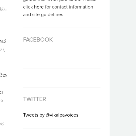
click
here
for contact information
ේවා
and site guidelines.
FACEBOOK
තොර
බව,
යික
යා
TWITTER
සහ
Tweets by @vikalpavoices
ීම