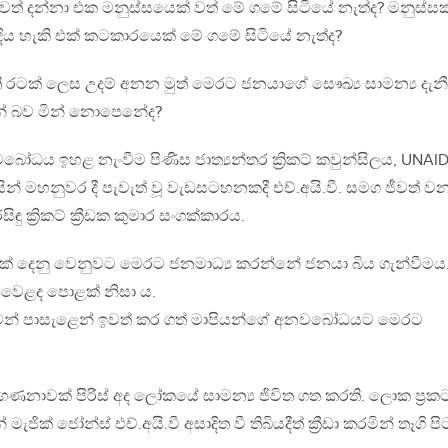
් දන්නා එක මනුස්සයෙක් වත් මේ ගමේ සිටියේ නැත්ද? මනුස්ස
දිය හැකි එක් කටකාරයෙක් මේ ගමේ සිටියේ නැත්ද?
ටක් ලෙස උදම් අනන මුත් මෙරට ජනයාගේ සෞඛ්‍ය සාමන්‍ය දැන
ින් බව මින් නොපෙනේද?
වබෝධය ඉහළ නැංවීම පිණිස ජාත්‍යන්තර ක්‍රිකට් කවුන්සිලය, UNAI
ිසින් මහනුවර දී පැවැත් වූ වැඩසටහනකදී එච්.අයි.වී. සමග ජීවත් ව
ු ක්‍රිකට් ක්‍රීඩක කුමාර සංගක්කාරය.
රයක් දෙනු වෙනුවට මෙරට ජනමාධ්‍ය කරන්නේ ජනයා බිය ගැන්වීමය
ඳ වෙළද පොළක් නිසා ය.
රුවන් පාසැළෙන් ඉවත් කර ගත් මාපියන්ගේ අනවබෝධයට මෙරට
්ෂ ගණනාවක් පිරිස් අද ලෝකයේ සාමන්‍ය ජිවිත ගත කරති. ලොක ප්‍රක
න් මැජික් ජෝන්ස් එච්.අයි.වී අසාදිත වී තිබියදීත් ක්‍රීඩා කරමින් තෑගි පි