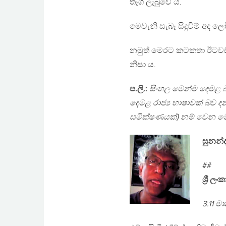
තෑගි ලැබුවේ ය.
මෙවැනි සැබෑ සිදුවීම් අද 
නමුත් මෙරට කටකතා ඊටවඩා 
නිසා ය.
ප.ලි.:
සිංහල මෙන්ම දෙමළ බස
දෙමළ රාජ්‍ය භාෂාවක් බව දන
සමික්ෂණයක්) නම් වෙන 
සුනන්ද 
##
ශ්‍රී ල
3.11 ම