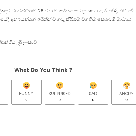
ිබඳව ව්‍යවස්ථාවේ 28 වන වගන්තියෙන් ප‍්‍රකාශව ඇති පරිදි, එච්.අයි.ව
ේදී අන්‍යයන්ගේ අයිතීන්ට ගරු කිරීමේ වගකීම කෙරෙහි මාධ්‍යය
ිපත්තිය, ශ‍්‍රී ලංකාව
What Do You Think ?
FUNNY
SURPRISED
SAD
ANGRY
0
0
0
0