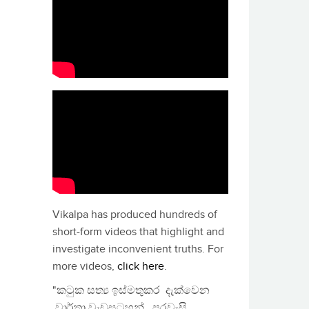
Vikalpa has produced hundreds of
short-form videos that highlight and
investigate inconvenient truths. For
more videos,
click here
.
"කටුක සත්‍ය ඉස්මතුකර දැක්වෙන
වාර්තා වැඩසටහන්, පුරවැසි