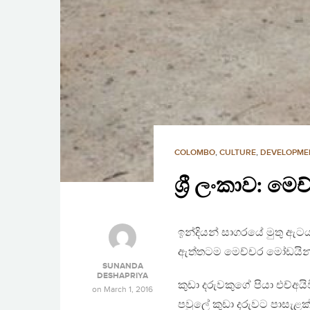
COLOMBO
,
CULTURE
,
DEVELOPME
ශ්‍රී ලංකාව: 
ඉන්දියන් සාගරයේ මුතු ඇටය
ඇත්තටම මෙච්චර මෝඩයින
SUNANDA
DESHAPRIYA
කුඩා දරුවකුගේ පියා එච්අය
on
March 1, 2016
පවුලේ කුඩා දරුවට පාසැළක