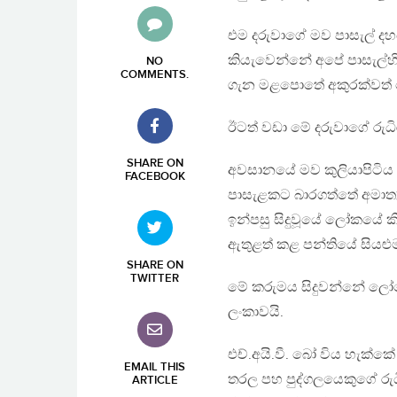
එම දරුවාගේ මව පාසැල් දහ
කියැවෙන්නේ අපේ පාසැල්හි
NO
COMMENTS
.
ගැන මළපොතේ අකුරක්වත
ඊටත් වඩා මේ දරුවාගේ රුධි
SHARE ON
අවසානයේ මව කුලියාපිටිය අ
FACEBOOK
පාසැළකට බාරගත්තේ අමාත්‍
ඉන්පසු සිදුවූයේ ලෝකයේ කිස
ඇතුළත් කළ පන්තියේ සියළු
SHARE ON
TWITTER
මේ කරුමය සිදුවන්නේ ලෝකෙ
ලංකාවයි.
එච්.අයි.වී. බෝ විය හැක්කේ 
EMAIL THIS
තරල පහ පුද්ගලයෙකුගේ රු
ARTICLE