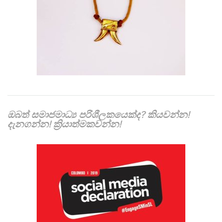
ඔබත් සමාජමාධ්‍ය පරිශීලකයෙක්ද? කියවන්න!
දැනගන්න! ක්‍රියාත්මකවන්න!