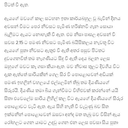
පිටත් වී ඇත.
ඇයගේ මවගේ කාල සටහන ඉතා කාර්යබහුල වූ බැවින් දිනය
අවසන් වීමට පෙර නිවසට පැමිණ හරිෂ්නවී ගැන සොයා
බැලීමට ඇයට නොහැකි වී ඇත. එම නිසා පාසල අවසන් වී
සවස 2.15 ට පමණ නිවසට පැමිණ බයිසිකලය නැවතූ විට
ඇයගේ පුතා නිවසට ඇතුළු වී ඇති අතර පසුව පිටතට
දුවගෙනවිත් තම නැගණියට සිදු වී ඇති දෙය බලන ලෙස
ඔහුගේ මවට කෑ ගසා කියා ඇත. මව නිවාස තුලට දිවගිය විට
දැක ඇත්තේ සාරියකින් ගෙල සිර වී පොළොවෙන් අඩියක්
පමණ ඉහලින් වහලයේ එල්ලෙමින් තිබු තම දියණියගේ
සිරුරයි. දියණිය තමා බිය ගැන්වීමට විහිළුවක් කරන්නේ යයි
සිතා එවෙලේම සාරිය ලිහිල් කල විට ඇයගේ දියණියගේ සිරුර
පොළොවට වැටි ඇත. ඇය සිහි නැති වී වැටුණු බව සිත
ඉක්මනින් පොළොවෙන් ඔසවා අන්ද මත තැබූ මව විසින් ඇය
රෝහලට ගෙන යාමට උදවු ගෙන එන ලෙස පවසා සිය පුතා