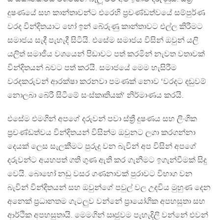
දුෂණයේ සහ කාන්තාවන්ට එරෙහි ප්‍රචණ්ඩත්වයේ සම්පුර්ණ
වරද වින්දිතයාට හෝ ඉන් බේරුණු කාන්තාවට එල්ල කිරීමට
සමාජය සැදී පැහැදී සිටියි. එසේම සමාජය විසින් ඔවුන් යලි
යලිත් සමාජීය වශයෙන් පිඩාවට පත් කරමින් නැවත වතාවක්
වින්දිතයන් බවට පත් කරයි. සමාජයේ මෙම හැසිරීම
වරදකරුවන් ආරක්ෂා කරනවා පමණක් නොව ‘වරදට දඬුවම්
නොලබා බේරී සිටීමේ සංස්කෘතියක්‘ නිර්මාණය කරයි.
එසේම එමගින් අපගේ දරුවන් පවා ස්ත්‍රී දුෂණය සහ ලිංගික
ප්‍රචණ්ඩත්වය වින්දිතයන් විසින්ම ඔවුනට ලගා කරගන්නා
දෙයක් ලෙස සැලකීමට පුරුදු වන බැවින් අප විසින් අපගේ
දරුවන්ට අයහපත් ගති ගුණ ඇති කර ගැනීමට ඉගැන්වීමක් සිදු
වෙයි. බොහෝ නඩු වසර ගණනාවක් පුරාවට විභාග වන
බැවින් වින්දිතයන් සහ ඔවුන්ගේ පවුල් වල උදවිය මුහුණ දෙන
අනෙක් ප්‍රධානතම ගැටලුව වන්නේ ප්‍රායෝගික අපහසුතා සහ
ආර්ථික අපහසුතායි. මෙමගින් ඍජුවම පැහැදිලි වන්නේ එවන්