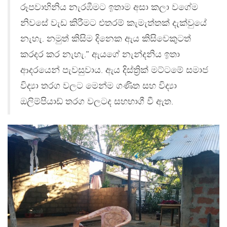
රූපවාහිනිය නැරඹීමට ඉතාම අසා කලා වගේම
නිවසේ වැඩ කිරීමට එතරම් කැමැත්තක් දැක්වුයේ
නැහැ. නමුත් කිසිම දිනෙක ඇය කිසිවෙකුටත්
කරදර කර නැහැ.” ඇයගේ නැන්දනිය ඉතා
ආදරයෙන් පැවසුවාය. ඇය දිස්ත්‍රික් මට්ටමේ සමාජ
විද්‍යා තරග වලට මෙන්ම ගණිත සහ විද්‍යා
ඔලිම්පියාඩ් තරග වලටද සහභාගී වී ඇත.