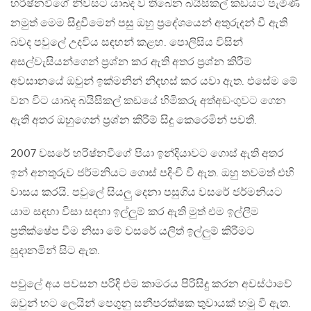
හරිෂ්නවීගේ නිවසට යාබද ව තිබෙන බයිසිකල් කඩයට පැමිණි
නමුත් මෙම සිදුවීමෙන් පසු ඔහු ප්‍රදේශයෙන් අතුරුදන් වී ඇති
බවද පවුලේ උදවිය සඳහන් කළහ. පොලිසිය විසින්
අසල්වැසියන්ගෙන් ප්‍රශ්න කර ඇති අතර ප්‍රශ්න කිරීම්
අවසානයේ ඔවුන් ඉක්මනින් නිදහස් කර යවා ඇත. එසේම මේ
වන විට යාබද බයිසිකල් කඩයේ හිමිකරු අත්අඩංගුවට ගෙන
ඇති අතර ඔහුගෙන් ප්‍රශ්න කිරීම් සිදු කෙරෙමින් පවතී.
2007 වසරේ හරිෂ්නවීගේ පියා ඉන්දියාවට ගොස් ඇති අතර
ඉන් අනතුරුව ජර්මනියට ගොස් පදිංචි වී ඇත. ඔහු තවමත් එහි
වාසය කරයි. පවුලේ සියලු දෙනා පසුගිය වසරේ ජර්මනියට
යාම සඳහා විසා සඳහා ඉල්ලුම් කර ඇති මුත් එම ඉල්ලීම
ප්‍රතික්ෂේප වීම නිසා මේ වසරේ යලිත් ඉල්ලුම් කිරීමට
සුදානමින් සිට ඇත.
පවුලේ අය පවසන පරිදි එම කාමරය පිරිසිදු කරන අවස්ථාවේ
ඔවුන් හට ලෙයින් පෙගුනු සනීපරක්ෂක තුවායක් හමු වී ඇත.