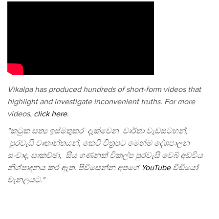
Vikalpa has produced hundreds of short-form videos that
highlight and investigate inconvenient truths. For more
videos,
click here
.
"කටුක සත්‍ය ඉස්මතුකර දැක්වෙන වාර්තා වැඩසටහන්,
පුරවැසි වෘතාන්තයන්, කෙටි චිත්‍රපට මෙන්ම දේශපාලන
සංවාද, සාකච්ඡා, සිය ගණනක් විකල්ප පුරවැසි වෙබ් අඩවිය
නිශ්පාදනය කර ඇත. පිවිසෙන්න අපගේ
YouTube
වීඩියෝ
චැනලයට."