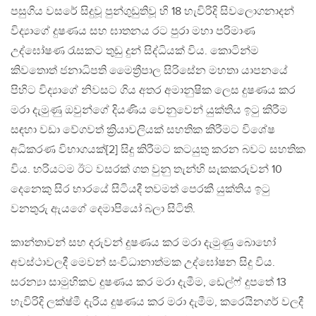
පසුගිය වසරේ සිදුවූ පුන්ගුඩුතිවූ හි 18 හැවිරිදි සිවලොගනාදන්
විද්‍යාගේ දුෂණය සහ ඝාතනය රට පුරා මහා පරිමාණ
උද්ඝෝෂණ රැසකට තුඩු දුන් සිද්ධියක් විය. කොටින්ම
කිවතොත් ජනාධිපති මෛත්‍රීපාල සිරිසේන මහතා යාපනයේ
පිහිට විද්‍යාගේ නිවසට ගිය අතර අමානුෂික ලෙස දුෂණය කර
මරා දැමුණු ඔවුන්ගේ දියණිය වෙනුවෙන් යුක්තිය ඉටු කිරීම
සඳහා වඩා වේගවත් ක්‍රියාවලියක් සහතික කිරීමට විශේෂ
අධිකරණ විභාගයක්[2] සිදු කිරීමට කටයුතු කරන බවට සහතික
විය. හරියටම ඊට වසරක් ගත වුනු තැන්හි සැකකරුවන් 10
දෙනෙකු සිර භාරයේ සිටියදී තවමත් පෙරකී යුක්තිය ඉටු
වනතුරු ඇයගේ දෙමාපියෝ බලා සිටිති.
කාන්තාවන් සහ දරුවන් දුෂණය කර මරා දැමුණු බොහෝ
අවස්ථාවලදී මෙවන් සංවිධානාත්මක උද්ඝෝෂන සිදු විය.
සරන්‍යා සාමුහිකව දුෂණය කර මරා දැමීම, ඩෙල්ෆ් දුපතේ 13
හැවිරිදි ලක්ෂ්මී දැරිය දුෂණය කර මරා දැමීම, කරෙයිනගර් වලදී