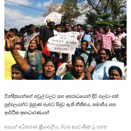
වින්දිතයන්ගේ පවුල් වලට සහ අපරාධයෙන් දිවි ගලවා ගත්
පුද්ගලයන්ට මුහුණ පෑමට සිදුව ඇති නීතිමය, සමාජීය සහ
ආර්ථික අසාධාරණයන්
අපගේ අධිකරණ ක්‍රියාවලිය, ඊටම අවේණික වූ පහත