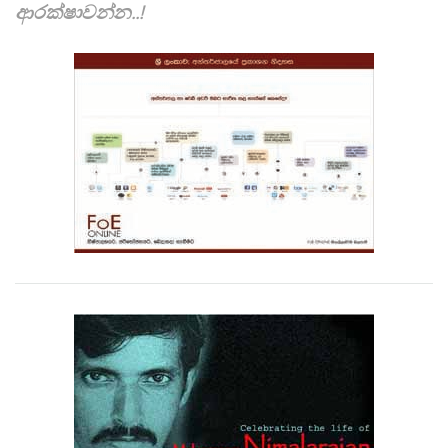
ආරක්ෂාවන්න..!