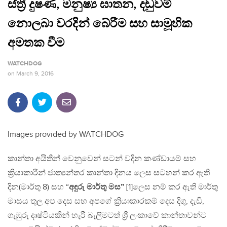
ස්ත්‍රී දුෂණ, මනුෂ්‍ය ඝාතන, දඬුවම්
නොලබා වරදින් බේරීම සහ සාමූහික
අමතක වීම
WATCHDOG
on
March 9, 2016
Images provided by WATCHDOG
කාන්තා අයිතීන් වෙනුවෙන් සටන් වදින කණ්ඩායම් සහ
ක්‍රියාකාරීන් ජාත්‍යන්තර කාන්තා දිනය ලෙස සටහන් කර ඇති
දින(මාර්තු 8) සහ “
අඳුරු
මාර්තු මස”
[1]ලෙස නම් කර ඇති මාර්තු
මාසය තුල අප දෙස සහ අපගේ ක්‍රියාකාරකම් දෙස දිගු, දැඩි,
ගැඹුරු දෘෂ්ටියකින් හැරී බැලීමටත් ශ්‍රී ලංකාවේ කාන්තාවන්ට