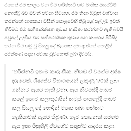
එහෙත් එම කාලය වන විට හරිෂ්නවී හට මාසික ඔසප්වීම්
නොතිබූ බව ඔවුන් පවසා සිටියහ. එම නිසා ඔවුන් විශ්වාස
කරන්නේ ඝාතකයා විසින් පොළවෙහි තිබු ළේ පල්ලම් ඉවත්
කිරීමට එම සනීපාරක්ෂක තුවාය භාවිතා කරන්නට ඇති බවයි.
පවුලේ උදවිය එම සනීපරක්ෂක තුවාය සහ කාමරය පිරිසිදු
කරන විට හමු වූ සියලු දේ බෑගයක දමා ඇත්තේ පොලිස්
පරීක්ෂණ සඳහා අවශ්‍ය වුවහොත් ලබා දීමටයි.
“හරිශ්නවී ඉතාම කාරුණික, නිහඬ ඒ වගේම දක්ෂ
දරුවෙක්. ශිෂ්‍යත්ව විභාගයෙන් ලකුණු 170ක් ලබා
ගන්නට ඇයට හැකි වුනා. ඇය නිවසේදී පාඩම්
කලේ ඉතාම කලාතුරකින් නමුත් පාසලේදී පාඩම්
කල සියලු දේ හොදින් මතක තබා ගන්නට
හැකියාවක් ඇයට තිබුණා. හැම කෙනෙක් සමගම
ඇය ඉතා මිත්‍රශීලී ඒවගේම සතුන්ට ආදරය කළා.