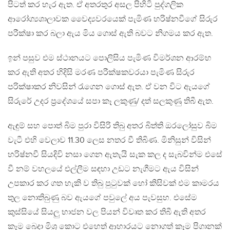
පිටත් කර හැර ඇත. ඒ අතරතුර අසල පිහිටි පුද්ගලික
ආරෝග්‍යශාලාවක වෛද්‍යවරයෙක් පැමිණ හරිෂ්නවීගේ සිරුර
පරීක්ෂා කර බලා ඇය මිය ගොස් ඇති බවට නිගමය කර ඇත.
ඉන් පසුව එම ස්ථානයට පොලිසිය පැමිණ විමර්ශන ආරම්භ
කර ඇති අතර හිදිසි මරණ පරීක්ෂකවරයා පැමිණ සිරුර
පරික්ෂාකර නිවසින් රැගෙන ගොස් ඇත. ඒ වන විට ඇයගේ
සිරුරේ උදර ප්‍රදේශයේ සපා කෑ ලකුණු/ දත් සලකුණු තිබී ඇත.
ඇඳුම් සහ පොත් බිම පුරා විසිරි තිබු අතර බිත්ති ඔරලෝසුව බිම
වැටී එහි වෙලාව 11.30 ලෙස නතර වී තිබිණ. මිනිසුන් විසින්
හරිෂ්නවී සියදිවි නසා ගෙන ඇතැයි සැක කල ද සැබවින්ම එසේ
වී නම් වහලයේ එල්ලීම සඳහා උඩට නැගීමට ඇය විසින්
උපකාර කර ගත හැකි ව තිබු පුටුවක් හෝ කිසිවක් එම කාමරය
තුල නොතිබුණු බව ඇයගේ පවුලේ අය පැවසුහ. එසේම
කුස්සියේ සියලු භාජන වල පියන් විවෘත කර තිබී ඇති අතර
කෑම බෙදා මිශ්‍ර කොට එහෙත් ආහාරයට නොගත් කෑම පිගානක්