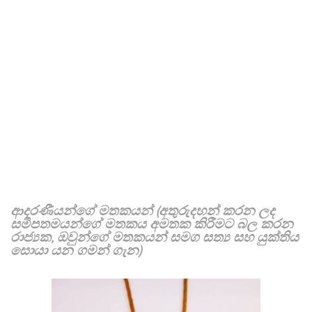
ආදරණීයන්ගේ මතකයන් (අතුරුදහන් කරන ලද
සමීපතමයන්ගේ මතකය අමතක කිරීමට බල කරන
රාජ්‍යක, ඔවුන්ගේ මතකයන් සමග සත්‍ය සහ යුක්තිය
සොයා යන ගමන් ගැන)