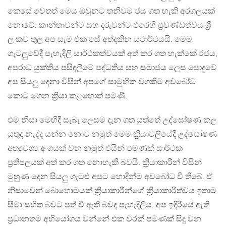
කෙසේ වෙතත් මෙය ඔවුනට තනිවම ජය ගත හැකි අරගලයක්
නොවේ. කාන්තාවන්ට සහ දරුවන්ට එරෙහි ප්‍රචණ්ඩත්වය ශ්‍රී
ලංකව තුල අප සැම එක සේ අත්දකින යථාර්ථයයි. මෙම
ගැටලුවේදී පැහැදිලි සාර්ථකත්වයක් අත් කර ගත හැක්කේ රජය,
අපරාධ යුක්තිය පසිඳලීමේ පද්ධතිය සහ සමාජය ලෙස පොදුවේ
අප සියලු දෙනා විසින් අපගේ සාමුහික වගකීම අවබෝධ
කොට ගෙන ක්‍රියා කළහොත් පමණි.
එම නිසා මෙහිදී සැබෑ ලෙසම දැන ගත යුත්තේ උද්ඝෝෂණ කල
යුතුද නැද්ද යන්න නොව නමුත් මෙම ක්‍රියාවලියේදී උද්ඝෝෂණ
අත්‍යවශ්‍ය අංගයක් වන නමුත් එයින් පමණක් සාර්ථක
ප්‍රතිපලයක් අත් කර ගත නොහැකි බවයි. ක්‍රියාකාරීන් විසින්
මුහුණ දෙන සියලු ගැටළු අපට හොදින්ම අවබෝධ වී තිබේ. ඒ
නිසාවෙන් බොහොමයක් ක්‍රියාකාරීන්ගේ ක්‍රියාකාරිත්වය ඉතාම
සීමා සහිත බවට පත් වී ඇති බවද පැහැදිලිය. අප ඉදිරියේ ඇති
ප්‍රධානතම අභියෝගය වන්නේ එක වරක් පමණක් සිදු වන