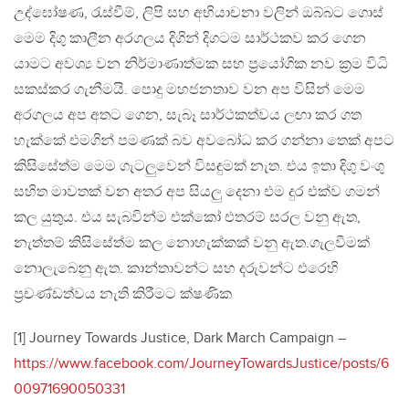
උද්ඝෝෂණ, රැස්වීම්, ලිපි සහ අභියාචනා වලින් ඔබ්බට ගොස්
මෙම දිගු කාලීන අරගලය දිගින් දිගටම සාර්ථකව කර ගෙන
යාමට අවශ්‍ය වන නිර්මාණාත්මක සහ ප්‍රයෝගික නව ක්‍රම විධි
සකස්කර ගැනීමයි. පොදු මහජනතාව වන අප විසින් මෙම
අරගලය අප අතට ගෙන, සැබෑ සාර්ථකත්වය ලඟා කර ගත
හැක්කේ එමගින් පමණක් බව අවබෝධ කර ගන්නා තෙක් අපට
කිසිසේත්ම මෙම ගැටලුවෙන් විසඳුමක් නැත. එය ඉතා දිගු වංගු
සහිත මාවතක් වන අතර අප සියලු දෙනා එම දුර එක්ව ගමන්
කල යුතුය. එය සැබවින්ම එක්කෝ එතරම් සරල වනු ඇත,
නැත්තම් කිසිසේත්ම කල නොහැක්කක් වනු ඇත.ගැලවීමක්
නොලැබෙනු ඇත. කාන්තාවන්ට සහ දරුවන්ට එරෙහි
ප්‍රචණ්ඩත්වය නැති කිරීමට ක්ෂණික
[1] Journey Towards Justice, Dark March Campaign –
https://www.facebook.com/JourneyTowardsJustice/posts/6
00971690050331