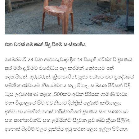
එක වරක් පමණක් සිදු වීමේ සංස්කෘතිය
පෙබරවාරි 23 වන අඟහරුවාදා දින 13 වියැති හරිෂ්නවී දුෂණය
කර මරා දැමීමට විරෝධය පල කරමින් කෝපයට පත්
දෙමාපියන්, ගුරුවරුන්, ක්‍රියාකාරීන්, පූජ්‍ය පක්ෂය සහ ප්‍රදේශයේ
සමිති කණ්ඩායම් නියෝජනය කල විශාල සංඛ්‍යාත පිරිසක් වීදි
බැස උද්ගෝෂණ කළහ. 500කට අධික පිරිසක් ගාමිණී මාධ්‍ය
මහා විද්‍යාලයේ සිට වවුනියාව දිස්ත්‍රික් ලේකම් කාර්යාලය
දක්වා පා ගමනින් ගොස් හරිෂ්නවීගේ දුෂණය සහ ඝාතනයට
සහ කාන්තාවන්ට සහ ළමයින්ට සිදුවන ප්‍රචණ්ඩ ක්‍රියා පිලිබඳ
අනෙක් සිදුවීම් වලට යුක්තිය ඉටු කරන ලෙස ඉල්ලා සිටියහ.