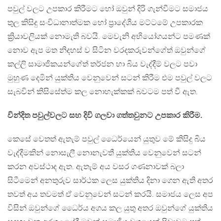
පවුල් වලට උපකාර කිරීමට හෝ ඔවුන් දිරි ගැන්වීමට සමාජය
තුල කිසිදු සංවිධානාත්මක හෝ ප්‍රාදේශීය මට්ටමේ උපකාරක
ක්‍රියාවලියක් නොමැති බවයි. මෙවැනි අභියෝගයන්ට පමණක්
නොව ඇප මත නිදහස් ව සිටින වරදකරුවන්ගේත් ඔවුන්ගේ
කල්ලි සාමාජිකයන්ගේත් තර්ජන හා බිය වැද්දීම් වලට පවා
මුහුණ දෙමින් යුක්තිය වෙනුවෙන් සටන් කිරීම එම පවුල් වලට
සැබවින් කිසිසේත්ම කල නොහැක්කක් බවටම පත් වී ඇත.
වින්දිත පවුල්වලට සහ දිවි ගලවා ගත්තවුනට උපකාර කිරීම.
කෙසේ වෙතත් ඇතැම් පවුල් ධෛර්යෙන් යුතුව මේ කිසිදු බිය
වැද්දීමකින් නොසැලී නොනැවතී යුක්තිය වෙනුවෙන් සටන්
කරන අවස්ථාද ඇත. ඇතැම් අය වසර ගණනාවක් බලා
සිටීමෙන් අනතුරුව සාර්ථක ලෙස යුක්තිය දිනා ගෙන ඇති අතර
තවත් අය තවමත් ඒ වෙනුවෙන් සටන් කරයි. සමාජය ලෙස අප
විසින් ඔවුන්ගේ ධෛර්ය අගය කල යුතු අතර ඔවුන්ගේ යුක්තිය