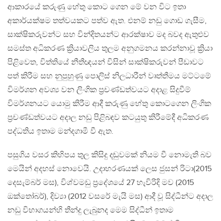
ආකාරයේ කරුණු හේතු කොට ගෙන මේ වන විට ඉතා
අකාර්යක්ෂම තත්වයකට පත්ව ඇත. එනම් නඩු ගොඩ ගැසීම,
සාක්ෂිකරුවන්ට සහ වින්දිතයන්ට ආරක්ෂාව මද බවද ඇතුළුව
සමස්ත අධිකරණ ක්‍රියාවලිය තුලම අනුගමනය කරන්නාවූ ක්‍රියා
පිළිවෙත, විත්තියේ නීතීඥයන් විසින් සාක්ෂිකරුවන් පීඩාවට
පත් කිරීම සහ නුපුහුණු පොලිස් නිලධාරීන් වෘත්තීමය මට්ටමේ
විමර්ශන අවශ්‍ය වන ලිංගික ප්‍රචණ්ඩත්වයට අදාළ සිදුවීම්
විමර්ශනයට යොමු කිරීම ආදී කරුණු හේතු කොටගෙන ලිංගික
ප්‍රචණ්ඩත්වයට අදාල නඩු පිළිබඳව කටයුතු කිරීමේදී අධිකරණ
පද්ධතිය ඉතාම මන්දගාමී වී ඇත.
පසුගිය වසර කිහිපය තුල කිසිදු දඬුවමක් නියම වී නොමැති බව
මෙයින් අදහස් නොවෙයි. උදාහරණයක් ලෙස ජුසන් රිටා(2015
දෙසැම්බර් මස), විශ්වමඩු ප්‍රදේශයේ 27 හැවිරිදි මව (2015
ඔක්තෝබර්), දිව්‍යා (2012 වසරේ මැයි මස) ආදී වූ සිද්ධීන්ට අදාල
නඩු විභාගයන්හි තීන්දු ලැබුනද මෙම සිද්ධීන් ඉතාම