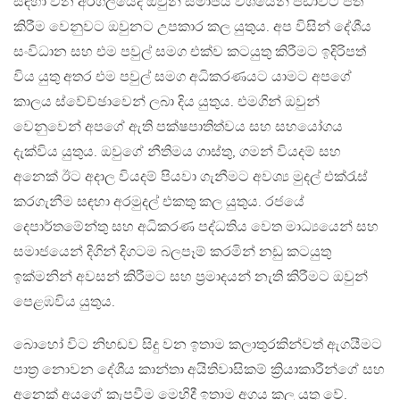
සඳහා වන අරගලයේදී ඔවුන් සමාජීය වශයෙන් පිඩාවට පත්
කිරීම වෙනුවට ඔවුනට උපකාර කල යුතුය. අප විසින් දේශීය
සංවිධාන සහ එම පවුල් සමග එක්ව කටයුතු කිරීමට ඉදිරිපත්
විය යුතු අතර එම පවුල් සමග අධිකරණයට යාමට අපගේ
කාලය ස්වේච්ඡාවෙන් ලබා දිය යුතුය. එමගින් ඔවුන්
වෙනුවෙන් අපගේ ඇති පක්ෂපාතිත්වය සහ සහයෝගය
දැක්විය යුතුය. ඔවුගේ නීතිමය ගාස්තු, ගමන් වියදම් සහ
අනෙක් ඊට අදාල වියදම් පියවා ගැනීමට අවශ්‍ය මුදල් එක්රැස්
කරගැනීම සඳහා අරමුදල් එකතු කල යුතුය. රජයේ
දෙපාර්තමේන්තු සහ අධිකරණ පද්ධතිය වෙත මාධ්‍යයෙන් සහ
සමාජයෙන් දිගින් දිගටම බලපෑම් කරමින් නඩු කටයුතු
ඉක්මනින් අවසන් කිරීමට සහ ප්‍රමාදයන් නැති කිරීමට ඔවුන්
පෙළඹවිය යුතුය.
බොහෝ විට නිහඬව සිදු වන ඉතාම කලාතුරකින්වත් ඇගයීමට
පාත්‍ර නොවන දේශීය කාන්තා අයිතිවාසිකම් ක්‍රියාකාරීන්ගේ සහ
අනෙක් අයගේ කැපවීම මෙහිදී ඉතාම අගය කල යුතු වේ.