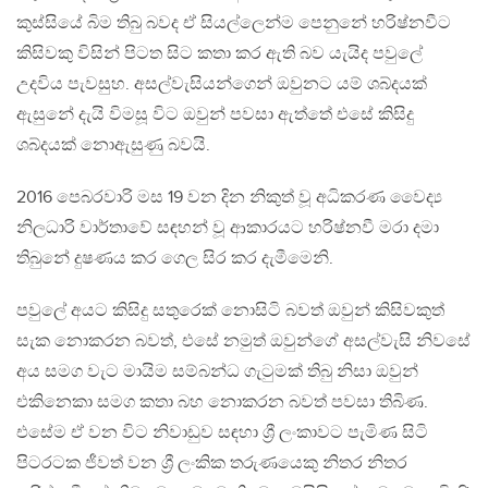
කුස්සියේ බිම තිබු බවද ඒ සියල්ලෙන්ම පෙනුනේ හරිෂ්නවීට
කිසිවකු විසින් පිටත සිට කතා කර ඇති බව යැයිද පවුලේ
උදවිය පැවසුහ. අසල්වැසියන්ගෙන් ඔවුනට යම් ශබ්දයක්
ඇසුනේ දැයි විමසූ විට ඔවුන් පවසා ඇත්තේ එසේ කිසිදු
ශබ්දයක් නොඇසුණු බවයි.
2016 පෙබරවාරි මස 19 වන දින නිකුත් වූ අධිකරණ වෛද්‍ය
නිලධාරි වාර්තාවේ සඳහන් වූ ආකාරයට හරිෂ්නවී මරා දමා
තිබුනේ දුෂණය කර ගෙල සිර කර දැමීමෙනි.
පවුලේ අයට කිසිදු සතුරෙක් නොසිටි බවත් ඔවුන් කිසිවකුත්
සැක නොකරන බවත්, එසේ නමුත් ඔවුන්ගේ අසල්වැසි නිවසේ
අය සමග වැට මායිම සම්බන්ධ ගැටුමක් තිබු නිසා ඔවුන්
එකිනෙකා සමග කතා බහ නොකරන බවත් පවසා තිබිණ.
එසේම ඒ වන විට නිවාඩුව සඳහා ශ්‍රී ලංකාවට පැමිණ සිටි
පිටරටක ජීවත් වන ශ්‍රී ලංකික තරුණයෙකු නිතර නිතර