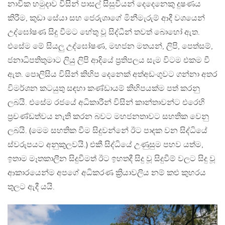
නාවික හමුදාව විසින් පාසල් සිසුවියන් දෙදෙනෙකු දුෂණය
කිරීම, කුඩා සේයා සහ ජෙරුශාගේ මිනීමැරුම් ආදී වශයෙන්
උද්ඝෝෂණ සිදු වීමට හේතු වූ සිද්ධීන් තවත් බොහෝ ඇත.
එසේම මේ සියලු උද්ඝෝෂණ, මහජන මතයන්, ලිපි, පෙත්සම්,
ජනාධිපතිතුමාට ලියු ලිපි ආදියේ ප්‍රතිපලය සැම විටම එකම වී
ඇත. පොලිසිය විසින් කිහිප දෙනෙක් අත්අඩංගුවට ගන්නා අතර
විමර්ශන කටයුතු සඳහා කණ්ඩායම් කිහිපයක්ම පත් කරනු
ලබයි. එසේම රජයේ අධිකාරීන් විසින් කාන්තාවන්ට එරෙහි
ප්‍රචණ්ඩත්වය නැති කරන බවට මහජනතාවට සහතික වෙනු
ලබයි. (මෙම සහතික වීම සිදුවන්නේ ඊට පාදක වන සිද්ධියේ
ස්වරුපයට අනුකුලවයි.) එකී සිද්ධියේ උණුසුම පහව යත්ම,
ඉතාම මෑතකාලීන සිදුවීමත් ඊට ඉහතදී සිදු වූ සිදුවීම් වලට සිදු වූ
ආකාරයෙන්ම අපගේ අධිකරණ ක්‍රියාවලිය නම් කළු කුහරය
තුලට ඇදී යයි.