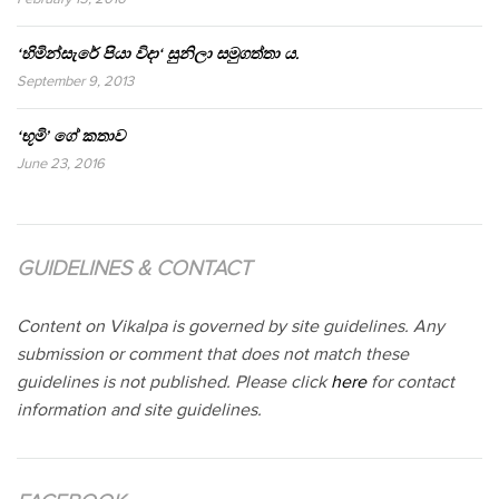
‘හිමින්සැරේ පියා විදා‘ සුනිලා සමුගත්තා ය.
September 9, 2013
‘භූමි’ ගේ කතාව
June 23, 2016
GUIDELINES & CONTACT
Content on Vikalpa is governed by site guidelines. Any
submission or comment that does not match these
guidelines is not published. Please click
here
for contact
information and site guidelines.