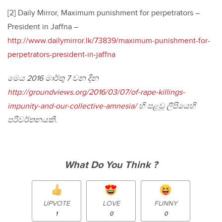
[2] Daily Mirror, Maximum punishment for perpetrators –
President in Jaffna –
http://www.dailymirror.lk/73839/maximum-punishment-for-
perpetrators-president-in-jaffna
මෙය 2016 මාර්තු 7 වන දින
http://groundviews.org/2016/03/07/of-rape-killings-
impunity-and-our-collective-amnesia/
හි පළවූ ලිපියෙහි
පරිවර්තනයකි.
What Do You Think ?
UPVOTE
LOVE
FUNNY
1
0
0