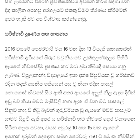
සහ ළමයින්ට එරෙහි ප්‍රචණ්ඩත්වය අවසන් කිරීම සඳහා වන
දිගු කාලීන අපහසු අරගලයට එකතු වීමට තීරණය කිරීමටත්
අපට හැකි බව අප විශ්වාස කරන්නෙමු.
හරිෂ්නවී දුෂණය සහ ඝාතනය
2016 වසරේ පෙබරවාරි මස 16 වන දින 13 වියැති කනකතරන්
හරිෂ්නවී දැරියගේ සිරුර වවුනියාවේ උක්කුලන්කුලම පිහිටි
ඇයගේ නිවසේදීම දුෂණය කර මරා දමා තිබියදී සොයා ගනු
ලැබිණ. විපුලානන්ද විද්‍යාලයේ ඉතා දක්ෂ සිසුවියක වූ හරිෂ්නවී
එදින මදක් අසනීප ගතියෙන් පසු වූ නිසා එදින පාසල්
නොගොස් නිවසේ සිට ඇති අතර ඇයගේ අලුත් නිල ඇඳුම දිගින්
අඩු බව කියා මවට මැසිවිලි නගා ඇත. ඒ වන විට පාසලේ
සීනුව නාද වී තිබු බැවින් ගුරුවරියක වූ ඇයගේ මවට පාසලට
යාමට සිදු වී ඇති අතර ය හරිෂ්නවී හට නිවසේ දොර වසාගෙන
සිටින ලෙස පවසා, වයස අවුරුදු 10 සහ 15 වන ඇයගේ
අනෙක් දරුවන් දෙදෙනා සමග පෙරවරු 7.50 ට පමණ නිවසින්