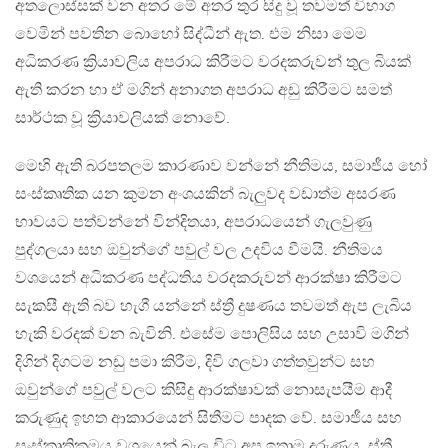
අතලොස්සක් වන අතර මේ අතර තුර සිදු වූ තවමත් විභාග
වෙමින් පවතින බොහෝ සිද්ධීන් ඇත. එම නිසා මෙම
අධිකරණ ක්‍රියාවලිය අපරාධ කිරීමට වරදකරුවන් තුල බියක්
ඇති කරන හා ඒ මගින් අනාගත අපරාධ අඩු කිරීමට සමත්
සාර්ථක වූ ක්‍රියාවලියක් නොවේ.
මෙහි ඇති බරපතලම කාරණාව වන්නේ නීතිමය, සමාජීය හෝ
සංස්කෘතික යන කුමන අංශයකින් බැලුවද වඩාත්ම අසරණ
භාවයට පත්වන්නේ වින්දිතයා, අපරාධයෙන් ගැලවුණු
පුද්ගලයා සහ ඔවුන්ගේ පවුල් වල උදවිය වීමයි. නීතිමය
වශයෙන් අධිකරණ පද්ධතිය වරදකරුවන් ආරක්ෂා කිරීමට
සැකසී ඇති බව හැගී යන්නේ ස්ත්‍රී දුෂණය තවමත් ඇප ලැබිය
හැකි වරදක් වන බැවිනි. එසේම පොලිසිය සහ උසාවි මගින්
දිගින් දිගටම නඩු පමා කිරීම, දිවි ගලවා ගත්තවුන්ට සහ
ඔවුන්ගේ පවුල් වලට කිසිදු ආරක්ෂාවක් නොසැපයීම ආදී
කරුණුද ඉහත ආකාරයෙන් සිතීමට පාදක වේ. සමාජීය සහ
සංස්කෘතිකමය වශයෙන් බැලූ විට අප ඉතාම දරුණුය. ස්ත්‍රී