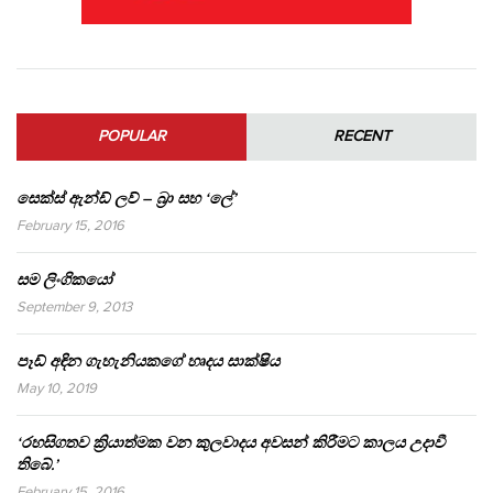
POPULAR
RECENT
සෙක්ස් ඇන්ඩ් ලව් – බ්‍රා සහ ‘ලේ’
February 15, 2016
සම ලිංගිකයෝ
September 9, 2013
පෑඩ් අඳින ගැහැනියකගේ හෘදය සාක්ෂිය
May 10, 2019
‘රහසිගතව ක්‍රියාත්මක වන කුලවාදය අවසන් කිරීමට කාලය උදාවී
තිබේ.’
February 15, 2016