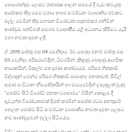
පොරොන්දුව ලෙසට රාජපක්‍ෂ පාලන සමයේ දී වැඩ කටයුතු
ආරම්කර තිබු මෙම වරාය නගර සංවර්ධන ව්‍යාපෘතිය එවකට
එල්ල වෙමින් තිබු මහජන විරෝධතා පදනම්කර ගනිමින්
ආණ්ඩුව පත්වීමත් සමගම ව්‍යාපෘතිිය යළි අධ්‍යනය කිරීමට යැයි
වහා නවතා දමන ලදී.
ඒ ,2015 මාර්තු මස 04 වෙනිදාය. ඊට පෙරදා එනම් මාර්තු මස
03 වෙනිදා, පරිසරවේදීන්, ධිවරයින්, කිතුණු බොදුණු ආගමීක
නායකයින්, විකල්ප මත දරණ කණ්ඩායම්, පරිසර හිතකාමි
විද්වතුන් මෙන්ම පරිසර හිතකාමි සාමාන්‍ය ජනතාවත්, සිවිල්
සමාජ සංවිධාන නියෝජිතයින් හා මාධ්‍යවේදින් ද ඇතුලත් වුණු
”පොර්ට් සිටි විරෝධි ජනතා ව්‍යාපාරය” විසින් කොළඹ දී
දැවැන්ත විරෝධතාවක් දියත් කරමින් සමස්ත රටම අනතුරේ
හෙලන පොර්ට් සිටි සංවර්ධන ව්‍යාපෘතිය නවතා දමන ලෙසට
නව ආණ්ඩුවෙන් ඉල්ලා සිටියේය.