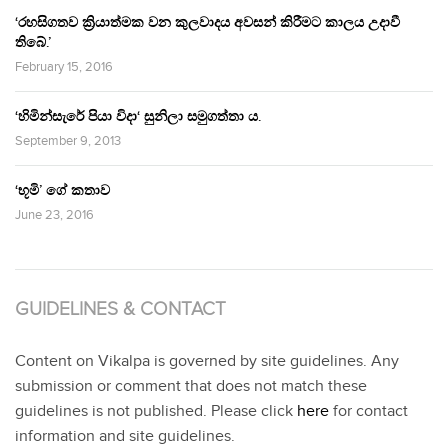
‘රහසිගතව ක්‍රියාත්මක වන කුලවාදය අවසන් කිරීමට කාලය උදාවී
තිබේ.’
February 15, 2016
‘හිමින්සැරේ පියා විදා‘ සුනිලා සමුගත්තා ය.
September 9, 2013
‘භූමි’ ගේ කතාව
June 23, 2016
GUIDELINES & CONTACT
Content on Vikalpa is governed by site guidelines. Any
submission or comment that does not match these
guidelines is not published. Please click
here
for contact
information and site guidelines.