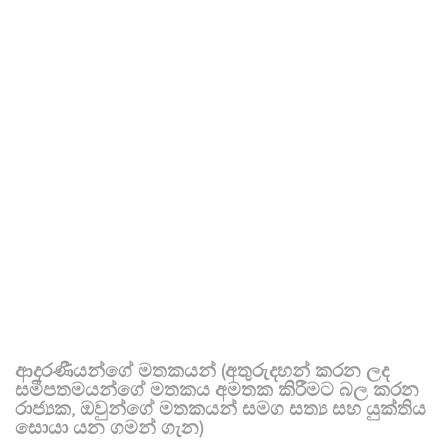
ආදරණීයන්ගේ මතකයන් (අතුරුදහන් කරන ලද
සමීපතමයන්ගේ මතකය අමතක කිරීමට බල කරන
රාජ්‍යක, ඔවුන්ගේ මතකයන් සමග සත්‍ය සහ යුක්තිය
සොයා යන ගමන් ගැන)