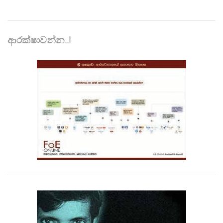
ආරක්ෂාවන්න..!