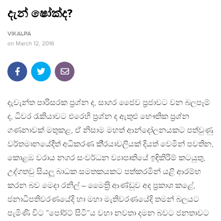
දැන් ෂෝක්ද?
VIKALPA
on
March 12, 2016
දැවැන්ත පාරිසරක ප‍්‍රශ්න ද, සාගර ජෛව ප‍්‍රජාවට වන බලපෑම්
ද, ධිවර රැකියාවට එරෙහි ප‍්‍රශ්න ද ඇතුළු භෞතික ප‍්‍රශ්න
ගණනාවක් මතුකළ, ඒ නිසාම මහත් ආන්දෝලනයකට පත්වුණු
වර්තමානයේදීත් අධිකරණ කි‍්‍රයාවලියක් දියත් වෙමින් පවතින,
කොළඹ වරාය නගර සංවර්ධන ව්‍යාපෘතියේ ඉඳිකිරිම් කටයුතු,
උද්ගතවු සියලූ බාධක සමතකයකට පත්කරමින් යළි ආරම්භ
කරන බව මෙදා රනිල් – මෛත‍්‍රි ආණ්ඩුව අද ප‍්‍රකාශ කළේ,
ජනාධිපතිවරණයේදි හා මහා මැතිවරණයේදි තමන් බලයට
පැමිණි විට ”පෝර්ට් සිටි”ය වහා නවතා දමන බවට ජනතාවට