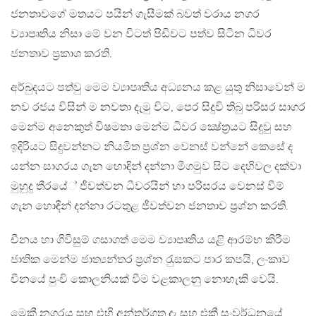
ජනතාවගේ මතයට පයින් ගැසීමක් බවත් වරාය නගර
ව්‍යාපෘතිය නිසා මේ වන විටත් පිඩිවට පත්ව සිටින ධිවර
ජනතාව ප‍්‍රකාශ කරති.
අර්බුදයට පත්වු මෙම ව්‍යාපෘතිය අධ්‍යනය කළ යුතු නිසාවෙන් ම
නව රජය විසින් ම නවතා දැමු විට, පෙර සිදුවි තිබු පරිසර සාගර
මෙන්ම අනෙකුත් විෂමතා මෙන්ම ධිවර ක්‍ෂේත‍්‍රයට සිදුවු සහ
ඉදිරියට සිදුවන්නට නියමිත ප‍්‍රශ්න වෙනස් වන්නේ කෙසේ ද
යන්න සාගරය ගැන හොඳින් දන්නා මීගමුව සිට දෙහිවල දක්වා
මුහුදු තීරයේ් ජීවත්වන ධීවරයින් හා පරිසරය වෙනස් වීම්
ගැන හොඳින් දන්නා රටතුළ ජීවත්වන ජනතාව ප‍්‍රශ්න කරති.
චීනය හා ගිවිසුම් ගසාගත් මෙම ව්‍යාපෘතිය යළි ආරම්භ කිරීම
ජාතික මෙන්ම ජාත්‍යන්තර ප‍්‍රශ්න රැුසකට පාර කපයි, ලංකාව
චීනයේ පුංචි කොලනියක් වීම වළකාලනු නොහැකි වෙයි.
මෙකී නගරය සහ එහි අන්තර්ගත දැ සහ එකී සංවර්ධනයේ