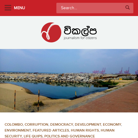
S
Search
MENU
k
for:
i
p
t
o
m
a
i
n
c
o
n
t
e
n
COLOMBO
,
CORRUPTION
,
DEMOCRACY
,
DEVELOPMENT, ECONOMY
,
t
ENVIRONMENT
,
FEATURED ARTICLES
,
HUMAN RIGHTS
,
HUMAN
SECURITY
,
LIFE QUIPS
,
POLITICS AND GOVERNANCE