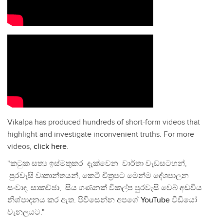
Vikalpa has produced hundreds of short-form videos that
highlight and investigate inconvenient truths. For more
videos,
click here
.
"කටුක සත්‍ය ඉස්මතුකර දැක්වෙන වාර්තා වැඩසටහන්,
පුරවැසි වෘතාන්තයන්, කෙටි චිත්‍රපට මෙන්ම දේශපාලන
සංවාද, සාකච්ඡා, සිය ගණනක් විකල්ප පුරවැසි වෙබ් අඩවිය
නිශ්පාදනය කර ඇත. පිවිසෙන්න අපගේ
YouTube
වීඩියෝ
චැනලයට."