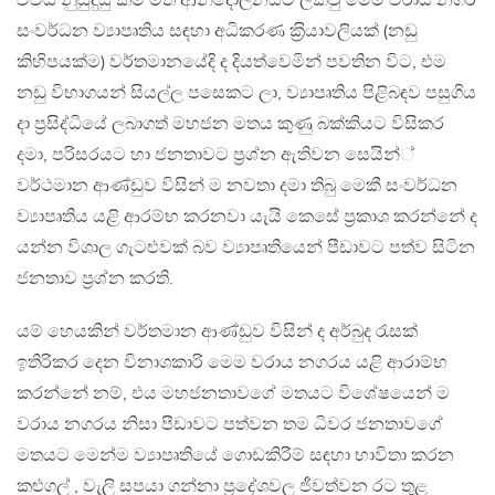
විවිධ නුසුදුසු කම් මත ආන්දෝලනයට ලක්වු මෙම වරාය නගර
සංවර්ධන ව්‍යාපෘතිය සඳහා අධිකරණ ක‍්‍රියාවලියක් (නඩු
කිහිපයක්ම) වර්තමානයේදි ද දියත්වෙමින් පවතින විට, එම
නඩු විභාගයන් සියල්ල පසෙකට ලා, ව්‍යාපෘතිය පිළිබඳව පසුගිය
දා ප‍්‍රසිද්ධියේ ලබාගත් මහජන මතය කුණු බක්කියට විසිකර
දමා, පරිසරයට හා ජනතාවට ප‍්‍රශ්න ඇතිවන සෙයින්්
වර්ථමාන ආණ්ඩුව විසින් ම නවතා දමා තිබු මෙකී සංවර්ධන
ව්‍යාපෘතිය යළි ආරම්භ කරනවා යැයි කෙසේ ප‍්‍රකාශ කරන්නේ ද
යන්න විශාල ගැටළුවක් බව ව්‍යාපෘතියෙන් පීඩාවට පත්ව සිටින
ජනතාව ප‍්‍රශ්න කරති.
යම් හෙයකින් වර්තමාන ආණ්ඩුව විසින් ද අර්බුද රැසක්
ඉතිරිකර දෙන විනාශකාරි මෙම වරාය නගරය යළි ආරාම්භ
කරන්නේ නම්, එය මහජනතාවගේ මතයට විශේෂයෙන් ම
වරාය නගරය නිසා පීඩාවට පත්වන තම ධිවර ජනතාවගේ
මතයට මෙන්ම ව්‍යාපෘතියේ ගොඩකිරීම් සඳහා භාවිතා කරන
කළුගල් , වැලි සපයා ගන්නා ප‍්‍රදේශවල ජීවත්වන රට තුළ