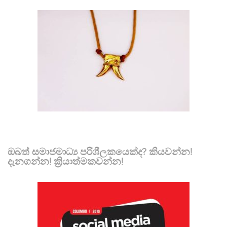
ඔබත් සමාජමාධ්‍ය පරිශීලකයෙක්ද? කියවන්න!
දැනගන්න! ක්‍රියාත්මකවන්න!