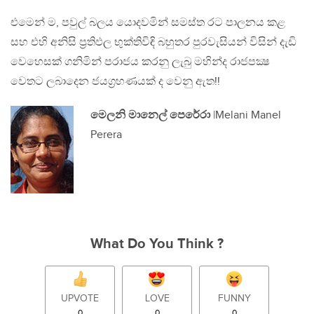
එමෙන් ම, පවුල් බලය යොදවමින් සමස්ත රට පාලනය කළ
සහ එහි අනිසි ප‍්‍රතිඵල භුක්තිවිඳි බහුතර පුරවැසියන් විසින් දැඩි
වෙහෙසක් ගනිමින් පරාජය කරනු ලැබු මහින්ද රාජපක්‍ෂ
වෙතට ලබාදෙන ජයග‍්‍රහණයක් ද වෙනු ඇත!!
මෙලනි මානෙල් පෙරේරා
|Melani Manel
Perera
What Do You Think ?
UPVOTE
LOVE
FUNNY
0
0
0