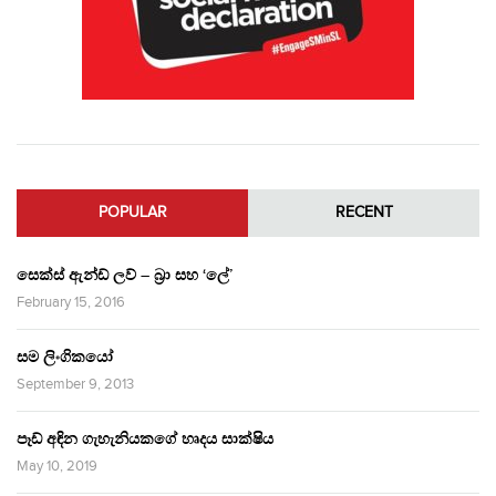
POPULAR
RECENT
සෙක්ස් ඇන්ඩ් ලව් – බ්‍රා සහ ‘ලේ’
February 15, 2016
සම ලිංගිකයෝ
September 9, 2013
පෑඩ් අඳින ගැහැනියකගේ හෘදය සාක්ෂිය
May 10, 2019