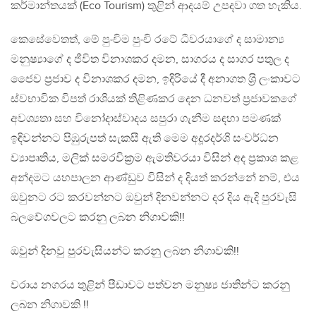
කර්මාන්තයක් (Eco Tourism) තුළින් ආදයම් උපදවා ගත හැකිය.
කෙසේවෙතත්, මේ පුංචිම පුංචි රටේ ධීවරයාගේ ද සාමාන්‍ය
මනුෂ්‍යාගේ ද ජීවිත විනාශකර දමන, සාගරය ද සාගර පතුල ද
ජෛව ප‍්‍රජාව ද විනාශකර දමන, ඉදිරියේ දී අනාගත ශ‍්‍රි ලංකාවට
ස්වභාවික විපත් රාශියක් තිළිණකර දෙන ධනවත් ප‍්‍රජාවකගේ
අවශ්‍යතා සහ විනෝදාස්වාදය සපුරා ගැනීම සඳහා පමණක්
ඉඳිවන්නට පිඹුරුපත් සැකසී ඇති මෙම අදූරදර්ශි සංවර්ධන
ව්‍යාපෘතිය, මලික් සමරවික‍්‍රම ඇමතිවරයා විසින් අද ප‍්‍රකාශ කළ
අන්දමට යහපාලන ආණ්ඩුව විසින් ද දියත් කරන්නේ නම්, එය
ඔවුනට රට කරවන්නට ඔවුන් දිනවන්නට දර දිය ඇදි පුරවැසි
බලවේගවලට කරනු ලබන නිගාවකි!!
ඔවුන් දිනවු පුරවැසියන්ට කරනු ලබන නිගාවකි!!
වරාය නගරය තුළින් පීඩාවට පත්වන මනුෂ්‍ය ජාතින්ට කරනු
ලබන නිගාවකි !!