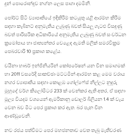
දුන් පොරොන්දුව නග්න ලෙස පාගා දමමිනි.
පෝර්ට් සිටි ව්‍යාපෘතියේ ඉඳිකිරීම් කටයුතු යළි ආරම්භ කිරීම
සඳහා කැබිනට් අනුමැතිය ලැබුණු බවත් සියලූ ගැටළු විසඳුණු
බවත් පාරිසරික අධිකාරියේ අනුමැතිය ලැබුණු බවත් සංවර්ධන
ක‍්‍රමෝපාය හා ජාත්‍යන්තර වෙළෙඳ ඇමති මලික් සමරවික‍්‍රම
පෙබරවාරි 10 ප‍්‍රකාශ කළේය.
චයිනා හාබර් ඉන්ජිනියරින් කෝපරේෂන් යන චීන සමාගමක්
හා 2011 වසරේදි සාකච්ඡා මට්ටමින් ආරම්භ කළ මෙම වරාය
නගර ව්‍යාපෘතිය සඳහා කොළඹ ගෝල්ෆේස් නිල්ලට නුදුරු
මුහුදේ වර්ග කිලෝමීටර 233 ක් වෙන්කර ඇති අතර, ඒ සඳහා
මූල්‍ය වියදම වශයෙන් ඇමරිකානු ඩොලර් බිලියන 1.4 ක් වැය
වෙන බව මීට පෙර ප‍්‍රකාශ කර ඇත. බර පැන චීන
ආණ්ඩුවෙනි.
නව රජය පත්වීමට පෙර මහජනතාව වෙත තැබු මැතිවරණ