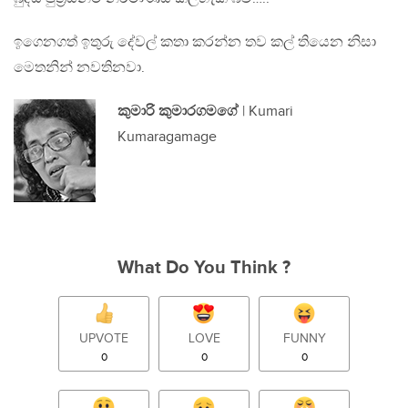
ඉගෙනගත් ඉතුරු දේවල් කතා කරන්න තව කල් තියෙන නිසා
මෙතනින් නවතිනවා.
කුමාරි කුමාරගමගේ
| Kumari
Kumaragamage
What Do You Think ?
UPVOTE
LOVE
FUNNY
0
0
0