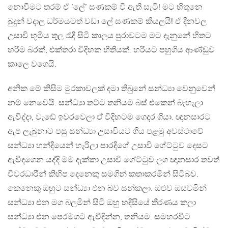
නොවීමට තරම් ඒ ’ලේ’ ඝණකම් වී ඇති සැටි! මට හිතුනෙ
බුදුන් වදාල ධර්මයටත් වඩා ලේ ඝණකම් කියලයි! ඒ දිනවල
උසාවි භූමිය තුල රැදී සිටි කාලය පුරාවටම මට දැනුනේ හිතට
හරිම බරක්, එක්තරා විදිහක භීතියක්. හරියට පහුගිය ආණ්ඩුව
කාලෙ වගෙයි.
අනික මේ කිසිම මුරකාවලක් දමා තිබුනේ සන්ධ්‍යා වෙනුවෙන්
නම් නෙවෙයි. සන්ධ්‍යා තට්ට තනියම බස් එකෙන් බැහැලා
ඇවිද්දා, වැඬේ ඉවරවෙලා ඒ විදිහටම ගෙදර ගියා. ඥානසාරට
ඇප ලැබුනාට පසු සන්ධ්‍යා උසාවියට ගිය පළමු අවස්ථාවේ
සන්ධ්‍යා හන්දියෙන් හැරිලා පාරදිගේ උසාවි ගේට්ටුව දෙසට
ඇවිදගෙන යද්දි මම දැක්කා උසාවි ගේට්ටුව ලග ඥානසාර තවත්
චීවරධාරීන් කිහිප දෙනෙකු සමගින් කතාකරමින් සිටිබව.
කෙනෙකු ඔහුට සන්ධ්‍යා එන බව සන්කලා. ඔළුව ඔසවමින්
සන්ධ්‍යා එන මග බලමින් සිටි ඔහු හදිසියේ තීරණය කලා
සන්ධ්‍යා එන පෙරමගට ඇවිදින්න, තනියම. සමහරවිට