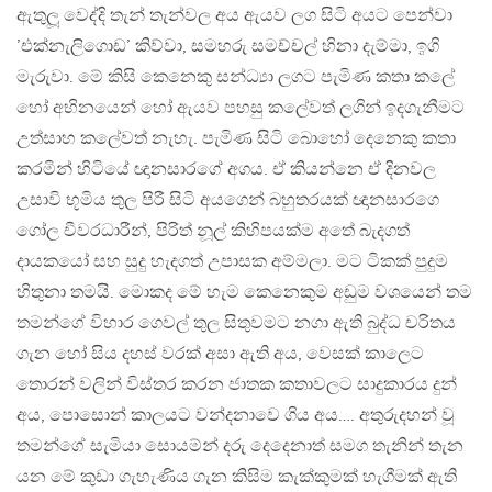
ඇතුලූ වෙද්දි තැන් තැන්වල අය ඇයව ලග සිටි අයට පෙන්වා
’එක්නැලිගොඩ’ කිව්වා, සමහරු සමච්චල් හිනා දැම්මා, ඉගි
මැරුවා. මේ කිසි කෙනෙකු සන්ධ්‍යා ලගට පැමිණ කතා කලේ
හෝ අභිනයෙන් හෝ ඇයව පහසු කලේවත් ලගින් ඉදගැනීමට
උත්සාහ කලේවත් නැහැ. පැමිණ සිටි බොහෝ දෙනෙකු කතා
කරමින් හිටියේ ඥානසාරගේ අගය. ඒ කියන්නෙ ඒ දිනවල
උසාවි භූමිය තුල පිරී සිටි අයගෙන් බහුතරයක් ඥානසාරගෙ
ගෝල චීවරධාරීන්, පිරිත් නූල් කිහිපයක්ම අතේ බැදගත්
දායකයෝ සහ සුදු හැදගත් උපාසක අම්මලා. මට ටිකක් පුදුම
හිතුනා තමයි. මොකද මේ හැම කෙනෙකුම අඩුම වශයෙන් තම
තමන්ගේ විහාර ගෙවල් තුල සිතුවමට නගා ඇති බුද්ධ චරිතය
ගැන හෝ සිය දහස් වරක් අසා ඇති අය, වෙසක් කාලෙට
තොරන් වලින් විස්තර කරන ජාතක කතාවලට සාදුකාරය දුන්
අය, පොසොන් කාලයට වන්දනාවෙ ගිය අය…. අතුරුදහන් වූ
තමන්ගේ සැමියා සොයම්න් දරු දෙදෙනාත් සමග තැනින් තැන
යන මේ කුඩා ගැහැණිය ගැන කිසිම කැක්කුමක් හැගීමක් ඇති