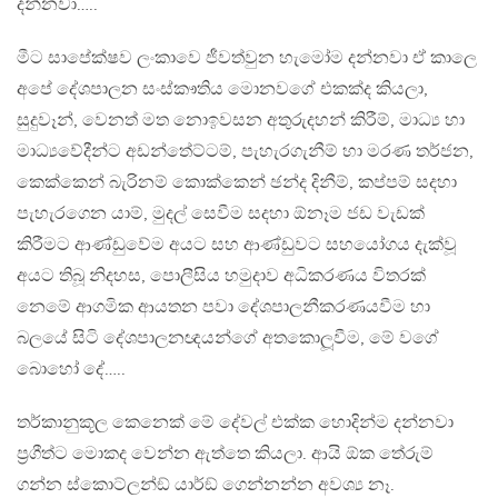
දන්නවා…..
මීට සාපේක්ෂව ලංකාවෙ ජීවත්වුන හැමෝම දන්නවා ඒ කාලෙ
අපේ දේශපාලන සංස්කෟතිය මොනවගේ එකක්ද කියලා,
සුදුවෑන්, වෙනත් මත නොඉවසන අතුරුදහන් කිරීම්, මාධ්‍ය හා
මාධ්‍යවේදීන්ට අඩන්තේට්ටම්, පැහැරගැනීම් හා මරණ තර්ජන,
කෙක්කෙන් බැරිනම් කොක්කෙන් ඡන්ද දිනීම්, කප්පම් සදහා
පැහැරගෙන යාම්, මුදල් සෙවීම සදහා ඕනෑම ජඩ වැඩක්
කිරීමට ආණ්ඩුවේම අයට සහ ආණ්ඩුවට සහයෝගය දැක්වූ
අයට තිබූ නිදහස, පොලීසිය හමුදාව අධිකරණය විතරක්
නෙමේ ආගමික ආයතන පවා දේශපාලනීකරණයවීම හා
බලයේ සිටි දේශපාලනඥයන්ගේ අතකොලූවීම, මේ වගේ
බොහෝ දේ…..
තර්කානුකූල කෙනෙක් මේ දේවල් එක්ක හොදින්ම දන්නවා
ප‍්‍රගීත්ට මොකද වෙන්න ඇත්තෙ කියලා. ආයි ඕක තේරුම්
ගන්න ස්කොට්ලන්ඞ් යාර්ඞ් ගෙන්නන්න අවශ්‍ය නෑ.