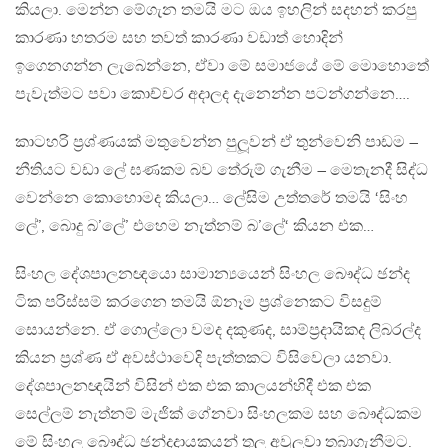
කියලා. මෙන්න මේගැන තමයි මට ඔය ඉහලින් සදහන් කරපු
කාරණා හතරම සහ තවත් කාරණා වඩාත් හොදින්
ඉගෙනගන්න ලැබෙන්නෙ, ඒවා මේ සමාජයේ මේ මොහොතේ
පැවැත්මට පවා කොච්චර අදාලද දැනෙන්න පටන්ගන්නෙ….
කාටහරි ප‍්‍රශ්ණයක් මතුවෙන්න පුලූවන් ඒ තුන්වෙනි පාඩම –
නීතියට වඩා ලේ ඝණකම බව තේරුම් ගැනීම – මෙතැනදී සිද්ධ
වෙන්නෙ කොහොමද කියලා… ලේසිම උත්තරේ තමයි ‘සිංහ
ලේ’, බොදු බ’ලේ’ එහෙම නැත්නම් බ’ලේ‘ කියන එක…
සිංහල දේශපාලනඥයො සාමාන්‍යයෙන් සිංහල බෞද්ධ ඡන්ද
ටික පරිස්සම් කරගෙන තමයි ඕනෑම ප‍්‍රශ්නෙකට විසදුම්
සොයන්නෙ. ඒ ගොල්ලො වමද දකුණද, සාම්ප‍්‍රදායිකද ලිබරල්ද
කියන ප‍්‍රශ්ණ ඒ අවස්ථාවෙදි පැත්තකට විසිවෙලා යනවා.
දේශපාලනඥයින් විසින් එක එක කාලයන්හිදී එක එක
සෙල්ලම් නැත්නම් මැජික් ගේනවා සිංහලකම සහ බෞද්ධකම
මේ සිංහල බෞද්ධ ඡන්දදායකයන් තුල අවුලුවා තබාගැනීමට.