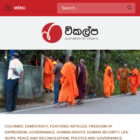
S
Search
MENU
k
for:
i
p
t
o
m
a
i
n
c
o
n
t
e
n
COLOMBO
,
DEMOCRACY
,
FEATURED ARTICLES
,
FREEDOM OF
t
EXPRESSION
,
GOVERNANCE
,
HUMAN RIGHTS
,
HUMAN SECURITY
,
LIFE
QUIPS
,
PEACE AND RECONCILIATION
,
POLITICS AND GOVERNANCE