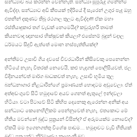
සන්ධ්‍යාව බය කරන්න වෙන්නැති. සන්ධ්‍යා සුපුරුදු ගමනින්ම
ඇවිද්දා, සන්ධ්‍යාට අඩි කීපයක් ඉදිරියේ දී සැරෙන් උගුර පෑදූ ඔහු
එතනින් දකුණට තිබූ රථගාල තුලට ඇවිද්දා!!! ඒක මහා
රස්තියාදුකාර තග් වැඩක් නෙමෙයිද? කවුරුහරි තාමත්
කියනවාද ඥානසාර භික්ෂුවක් කියලා? එසේනම් බුදුන් වදාල
ධර්මයට සිදුවී ඇත්තේ මොන නස්පැත්තියක්ද?
අන්තිමට උසාවි ගිය දවසේ චීවරධාරීන් කිසිවෙකු පෙනෙන්න
හිටියේ නැහැ විතරක් නෙවෙයි, කළු හැදගත් පොලීසියවත්, ජල
විදිනයන්වත් මාර්ග බාධකවත් නැහැ. උසාවි භූමිය තුල
බන්ධනාගාර නිළධාරීන්ගේ ප‍්‍රමාණයත් හොදටම අඩුවෙලා. ඒත්
අත්අඩංගුවේ සිටි හමුදාවේ අයව ගෙනත් ඇතුලේ ඉන්දවලා
හිටියා. වටා පිටාවේ සිටි කිහිප දෙනෙකු ඇරෙන්න අනික් අය
සන්ධ්‍යාට කෙනෙහිලිකම් පෙන්නුවෙත් නැහැ. එතකොට මේ
භීතිය මවන්නේ බුද්ධ පුත‍්‍රයන් විසින්ද? ඒ අරුමයක්ම නොවේද?
ඒකයි මම ඉගෙනගත්තු විශේෂ පාඩම…. හමුදාවට වැඩි භීතියක්
බුද්ධ පුත‍්‍රයන්ට නිර්මාණය කලහැකි බව…..