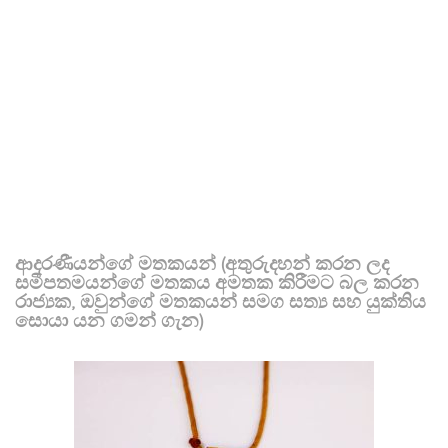
ආදරණීයන්ගේ මතකයන් (අතුරුදහන් කරන ලද
සමීපතමයන්ගේ මතකය අමතක කිරීමට බල කරන
රාජ්‍යක, ඔවුන්ගේ මතකයන් සමග සත්‍ය සහ යුක්තිය
සොයා යන ගමන් ගැන)