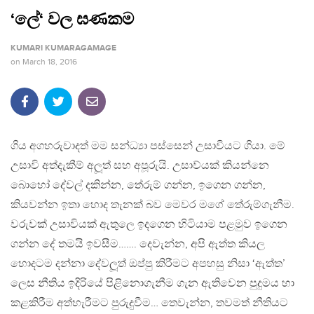
‘ලේ‘ වල ඝණකම
KUMARI KUMARAGAMAGE
on
March 18, 2016
ගිය අගහරුවාදත් මම සන්ධ්‍යා පස්සෙන් උසාවියට ගියා. මේ
උසාවි අත්දැකීම් අලූත් සහ අපූරුයි. උසාව්යක් කියන්නෙ
බොහෝ දේවල් දකින්න, තේරුම් ගන්න, ඉගෙන ගන්න,
කියවන්න ඉතා හොද තැනක් බව මෙවර මගේ තේරුම්ගැනීම.
වරුවක් උසාවියක් ඇතුලෙ ඉදගෙන හිටියාම පළමුව ඉගෙන
ගන්න දේ තමයි ඉවසීම……. දෙවැන්න, අපි ඇත්ත කියල
හොදටම දන්නා දේවලූත් ඔප්පු කිරීමට අපහසු නිසා ‘ඇත්ත’
ලෙස නීතිය ඉදිරියේ පිළිනොගැනීම ගැන ඇතිවෙන පුදුමය හා
කළකිරීම අත්හැරීමට පුරුදුවීම… තෙවැන්න, තවමත් නීතියට