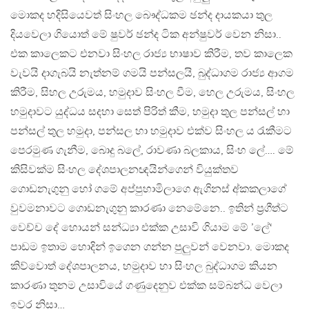
මොකද හදිසියෙවත් සිංහල බෞද්ධකම ඡන්ද දායකයා තුල
දියවෙලා ගියොත් මේ ෂුවර් ඡන්ද ටික අන්ෂුවර් වෙන නිසා..
එක කාලෙකට එනවා සිංහල රාජ්‍ය භාෂාව කිරීම, තව කාලෙක
වැවයි දාගැබයි නැත්නම් ගමයි පන්සලයි, බුද්ධාගම රාජ්‍ය ආගම
කිරීම, සිහල උරුමය, හමුදාව සිංහල වීම, හෙල උරුමය, සිංහල
හමුදාවට යුද්ධය සදහා සෙත් පිරිත් කීම, හමුදා තුල පන්සල් හා
පන්සල් තුල හමුදා, පන්සල හා හමුදාව එක්ව සිංහල ය රැකීමට
පෙරමුණ ගැනීම, බොදු බලේ, රාවණා බලකාය, සිංහ ලේ…. මේ
කිසිවක්ම සිංහල දේශපාලනඥයින්ගෙන් වියුක්තව
ගොඩනැගුනු හෝ ගමේ අප්පුහාමිලාගෙ ඇගිනස් අ්කකලාගේ
වුවමනාවට ගොඩනැගුනු කාරණා නෙමේනෙ.. ඉතින් ප‍්‍රගීත්ට
වෙච්ච දේ හොයන් සන්ධ්‍යා එක්ක උසාවි ගියාම මේ ’ලේ‘
පාඩම ඉතාම හොදින් ඉගෙන ගන්න පුලුවන් වෙනවා. මොකද
කිව්වොත් දේශපාලනය, හමුදාව හා සිංහල බුද්ධාගම කියන
කාරණා තුනම උසාවියේ ගණුදෙනුව එක්ක සම්බන්ධ වෙලා
ඉවර නිසා…