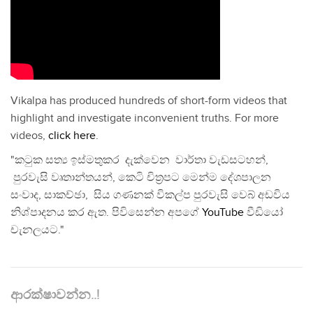
Vikalpa has produced hundreds of short-form videos that
highlight and investigate inconvenient truths. For more
videos,
click here
.
"කටුක සත්‍ය ඉස්මතුකර දැක්වෙන වාර්තා වැඩසටහන්,
පුරවැසි වෘතාන්තයන්, කෙටි චිත්‍රපට මෙන්ම දේශපාලන
සංවාද, සාකච්ඡා, සිය ගණනක් විකල්ප පුරවැසි වෙබ් අඩවිය
නිශ්පාදනය කර ඇත. පිවිසෙන්න අපගේ
YouTube
වීඩියෝ
චැනලයට."
ආරක්ෂාවන්න..!