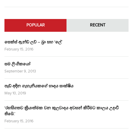
POPULAR
RECENT
සෙක්ස් ඇන්ඩ් ලව් – බ්‍රා සහ ‘ලේ’
February 15, 2016
සම ලිංගිකයෝ
September 9, 2013
පෑඩ් අඳින ගැහැනියකගේ හෘදය සාක්ෂිය
May 10, 2019
‘රහසිගතව ක්‍රියාත්මක වන කුලවාදය අවසන් කිරීමට කාලය උදාවී
තිබේ.’
February 15, 2016