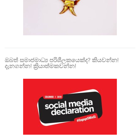
ඔබත් සමාජමාධ්‍ය පරිශීලකයෙක්ද? කියවන්න!
දැනගන්න! ක්‍රියාත්මකවන්න!