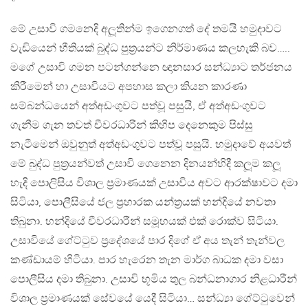
මේ උසාවි ගමනෙදි අලූතින්ම ඉගෙනගත් දේ තමයි හමුදාවට
වැඩියෙන් භීතියක් බුද්ධ පුත‍්‍රයන්ට නිර්මාණය කලහැකි බව…..
මගේ උසාවි ගමන පටන්ගන්නෙ ඥානසාර සන්ධ්‍යාට තර්ජනය
කිරීමෙන් හා උසාවියට අපහාස කලා කියන කාරණා
සම්බන්ධයෙන් අත්අඩංගුවට පත්වූ පසුයි, ඒ අත්අඩංගුවට
ගැනීම ගැන තවත් චීවරධාරීන් කිහිප දෙනෙකුම පිස්සු
නැටීමෙන් ඔවුනුත් අත්අඩංගුවට පත්වූ පසුයි. හමුදාවේ අයවත්
මේ බුද්ධ පුත‍්‍රයන්වත් උසාවි ගෙනෙන දිනයන්හිදී කලූම කලූ
හැදි පොලිසිය විශාල ප‍්‍රමාණයක් උසාවිය අවට ආරක්ෂාවට දමා
සිටියා, පොලීසියේ ජල ප‍්‍රහාරක යන්ත‍්‍රයක් හන්දියේ නවතා
තිබුනා. හන්දියේ චීවරධාරීන් සමූහයක් එක් රොක්ව සිටියා.
උසාවියේ ගේට්ටුව ප‍්‍රදේශයේ පාර දිගේ ඒ අය තැන් තැන්වල
කණ්ඩායම් හිටියා. පාර හැරෙන තැන මාර්ග බාධක දමා වසා
පොලීසිය දමා තිබුනා. උසාවි භූමිය තුල බන්ධනාගාර නිළධාරීන්
විශාල ප‍්‍රමාණයක් සේවයේ යෙදී සිටියා… සන්ධ්‍යා ගේට්ටුවෙන්