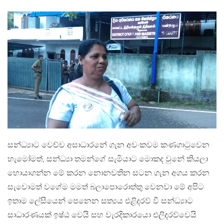
සන්ධ්‍යාට වෙච්ච අසාධාරනේ ගැන අවංකවම කණගාටුවෙන
හැමෝමත්, සන්ධ්‍යා තමන්ගේ සැමියාට මොකද වුනේ කියලා
හොයාගන්න මේ කරන නොනවතින සටන ගැන අගය කරන
සැවොමත් වගේම මමත් බලාපොරොත්තු වෙනවා මේ අපිට
ඉතාම ලේසියෙන් පෙනෙන සත්‍යය එළිදරව් වී සන්ධ්‍යාට
සාධාරණයක් ඉෂ්ඨ වෙයි සහ වැරදිකාරයො එලිදරව්වෙයි