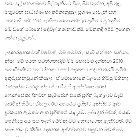
වඩා ලේ ඝනකමබව පිළිගැනීමට වීම, සිව්වැන්න, අපි තුල
මතුවෙන සාධාරණ හා තර්කානුකූල ප‍්‍රශ්ණ දෙවැනි සහ
තෙවැනි තේ්රුම් ගැනීම් හරහා අත්හැර දැමීමට පුරුදුවීම……
මේ වගේ බොහෝ දේවල් ගණනාවක්ම මෙතනදී අපිට ඉගෙන
ගන්න පුලූවන්..
උදාහරනෙකට කිව්වොත්, මම මෙවර උසාවි යන්නෙ සන්ධ්‍යා
නිසා. මේ ගමන පටන්ගනිද්දිම මම හොදටම දන්නවා 2010
ජනාධිපතිවරනෙට දිනකට හෝ දෙකකට කලින් තමයි ප‍්‍රගීත්
අතුරුදහන්වුනේ කියලා.. ඒ මොහොතෙ බලයෙ හිටපු මහින්ද
රාජපක්ෂව පරදවන්න ජනාධිපති අපේක්ෂක සරත්
ෆොන්සේකා දිනවන කැම්පේන් එකේ ප‍්‍රගීත් බැහැලාම වැඩ
කරමින් හිටියා කියලා. ඊට අමතරව ප‍්‍රගීත්ට අන්තිමට ආව
දුරකථන ඇමතුම් අංක ප‍්‍රගීත්ගේ යාලූවො ලබා දුන් බවත්, එයාව
ගෙනියපු අය සහ තැන් මේවන විට හොයාගෙන ඇතිබවත්, ඊට
සම්බන්ධ වූ කිහිප දෙනෙකු අත්අඩංගුවේ පසුවන බවත් මම