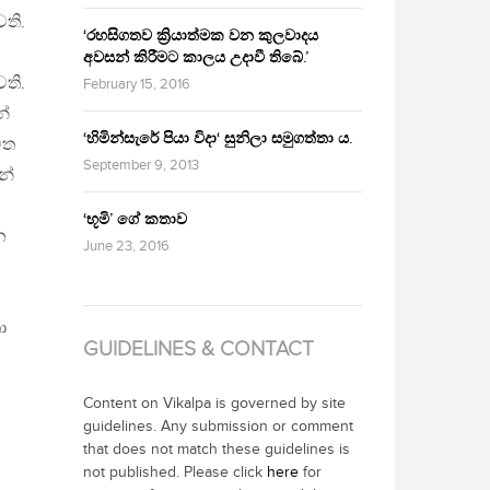
ති.
‘රහසිගතව ක්‍රියාත්මක වන කුලවාදය
අවසන් කිරීමට කාලය උදාවී තිබේ.’
ති.
February 15, 2016
න්
‘හිමින්සැරේ පියා විදා‘ සුනිලා සමුගත්තා ය.
ිත
September 9, 2013
න්
‘භූමි’ ගේ කතාව
න
June 23, 2016
ා
GUIDELINES & CONTACT
Content on Vikalpa is governed by site
guidelines. Any submission or comment
that does not match these guidelines is
not published. Please click
here
for