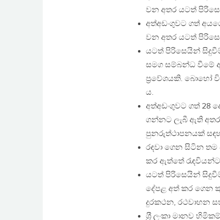
වන අතර යටත් පිරිසෙ
අත්අඩංගුවට ගත් අයගෙ
වන අතර යටත් පිරිසෙ
යටත් පිරිසෙයින් සිදු
සමග සම්බන්ධ වීමේ අ
ප‍්‍රවේශයකි. බොහෝ 
ය.
අත්අඩංගුවට ගත් 28 
ගන්නට ලැබී ඇති අතර
පුනරුත්ථාපනයක් සඳ
රඳවා ගෙන සිටින තම 
කර ඇත්තේ රැඳවියන්ට 
යටත් පිරිසෙයින් සිදු
දේපළ අත් කර ගෙන ක
දුරකථන, රථවාහන සහ ය
ශ‍්‍රී ලංකා මානව හි