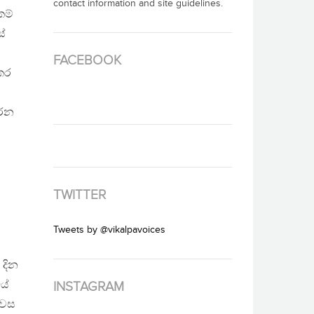
contact information and site guidelines.
කම්
ස්
FACEBOOK
 කර
රෙන
ට
TWITTER
Tweets by @vikalpavoices
 දින
යේ
INSTAGRAM
ිවස