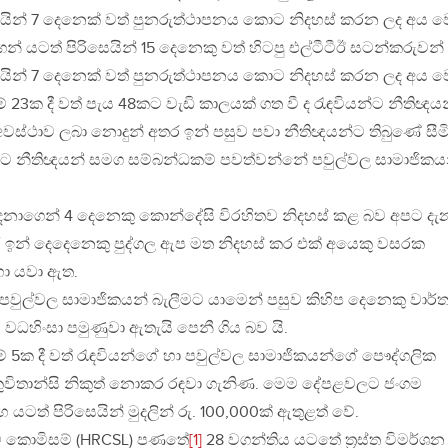
යින් 7 දෙනෙක් වත් පුනරුත්ථාපනය කොට නිදහස් කරන ලද අය වෙ
න් යටත් පිරිසෙයින් 15 දෙනෙකු වත් හිටපු එල්ටීටීඊ සටන්කරුවන්
යින් 7 දෙනෙක් වත් පුනරුත්ථාපනය කොට නිදහස් කරන ලද අය වෙ
වීම් 23ක දී වත් පැය 48කට වැඩි කාලයක් ගත වී ද රැඳවියන්ට නීතිඥය
වස්ථාව ලබා නොදුන් අතර ඉන් පසුව පවා නීතිඥයන්ට තිබුණේ සීම
විට නීතිඥයන් සමග සම්බන්ධකම් පවත්වන්නේ පවුල්වල සාමාජිකය
දෙනාගෙන් 4 දෙනෙකු කොන්දේසි විරහිතව නිදහස් කළ බව අපට දැ
 ඉන් දෙදෙනෙකු පුද්ගල ඇප මත නිදහස් කර එක් අයෙකු වසරක
හා යවා ඇත.
පවුල්වල සාමාජිකයන් බැලීමට යාමෙන් පසුව කිහිප දෙනෙකු වාර්ත
වධහිංසා පමුණුවා ඇතැයි පෙනී ගිය බව යි.
වීම් 5ක දී වත් රැඳවියන්ගේ හා පවුල්වල සාමාජිකයන්ගේ පෞද්ගලික
ුවිතාන්සි නිකුත් නොකර රඳවා ගැනිණ. මෙම දේපළවලට ජංගම
ටත් පිරිසෙයින් මුදලින් රු. 100,000ක් ඇතුළත් වේ.
මිකම් කොමිසම් (HRCSL) පණතේ
[1]
28 වගන්තිය යටතේ ත‍්‍රස්ත විමර්ශන