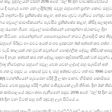
ාශ කළ පුද්ගලයන් විසින් 2016 අපේ‍්‍රල් 10 දින චාවාකච්චේරියේ
ටිය දී පැහැර ගෙන යන ලදි[5] [6]. ඔවුහු ඔහුගෙන් ප‍්‍රශ්න කොට ඔහුට
දැයි හඳුන්වා දීම ප‍්‍රතික්ෂේප කළහ, අත් අඩංගුවට ගැනීමට හේතුව ස
 පවුලේ සාමාජිකයන්ට පැවසීම ප‍්‍රතික්ෂේප කළහ, කිසිදු සලකුණ
් ඔහු රැගෙන ගියහ. පවුලේ සාමාජිකයන් නොදන්නා ස්ථානවල දින
ෙන සිටියහ. ජෙයන්දන්ගේ සොහොයුරාගේ නමට ලියාපදිංචි කර තිබූ
 ඔහුගේ බිරිඳට හා මවට අයත් ජංගම දුරකථන 3ක් අත්පත් කර ගත්හ. 
වැඩි කාලයක් ගත වුවත් ඔවුන්ගේ පෞද්ගලික දේපළ කිසිවක් ආපස
 දී නැත. අත්පත් කර ගත් දේපළ සඳහා කුවිතාන්සියක් වත් ඔවුන්ට 
ිළිබඳ නිවේදනය ඔහුගේ පවුල වෙත යවන ලද්දේ ඔහු සැබවින් අත්
ගත වූ පසුව ය. කෙසේ වුව ද, ඔහු අත්අඩංගුවට ගත් බව 1996 මා
1) වගන්තියෙන් පැවරෙන පරිදි ශ‍්‍රී ලංකා මානව හිමිකම් කොමිසම
ම වෙත සුපුරුදු පරිදි ෆැක්ස් පණිවුඩයක් ලැබී තිබිණ. දින 2ක් තිස
ක කාර්යාලයේ රඳවා තබා ගැනීමෙන් පසුව 2016 අපේ‍්‍රල් 12 දින ඔ
23 දින වන විටත් ඔහු එහි රඳවනු ලැබ සිටියේ ය.
(නොහොත් කාලයියාරාසන්) හිටපු එල්ටීටීඊ බුද්ධි අංශ ප‍්‍රධානියෙකු