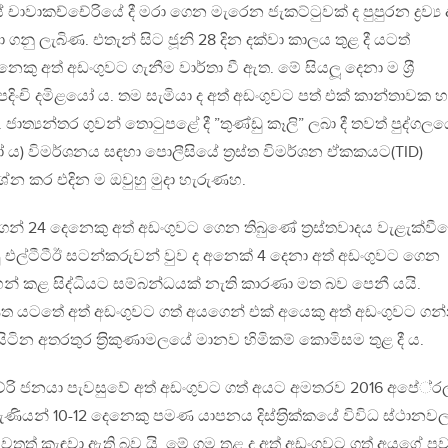
 චාවාකච්චේරියේ දී මරා ගෙන මැරෙන ජැකට්ටුවක් ද පුපුරන ද්‍රව්‍ය 
නු ලැබිණ. එතැන් සිට ජූනි 28 දින දක්වා කාලය තුළ දී යටත්
නෙකු අත් අඩංගුවට ගැනීම වාර්තා වී ඇත. මේ සියලූ දෙනා ම ශ‍්‍රී
ිංචි දමිළයෝ ය. තම සැමියා ද අත් අඩංගුවට පත් එක් කාන්තාවක හ
හ. ජාත්‍යන්තර ගුවන් තොටුපළේ දී ”තුණ්ඩු කෑලි” ලබා දී තවත් පුද්ගල
 ය) විමර්ශනය සඳහා පොලීසියේ ත‍්‍රස්ත විමර්ශන ඒකකයට(TID)
රශ්න කර එදින ම ඔවුහු මුදා හැරුණහ.
ෙන් 24 දෙනෙකු අත් අඩංගුවට ගෙන තිබුණේ ත‍්‍රස්තවාදය වැළැක්වී
 එල්ටීටීඊ සටන්කරුවන් වුව ද අනෙක් 4 දෙනා අත් අඩංගුවට ගෙන
් කළ සිද්ධියට සම්බන්ධයක් නැති කාරණා මත බව පෙනී යයි.
පණත යටතේ අත් අඩංගුවට ගත් අයගෙන් එක් අයෙකු අත් අඩංගුවට ගන
සිටින අතරතුර ත‍්‍රිකුණාමලයේ මානව හිමිකම් කොමිසම තුළ දී ය.
ි ජනයා පැවසුවේ අත් අඩංගුවට ගත් අයට අමතරව 2016 අපේ‍්‍රල
රුණියන් 10-12 දෙනෙකු පමණ යාපනය දිස්ත‍්‍රික්කයේ විවිධ ස්ථානව
නැවතත් කැඳවා ඇති බව යි. මේ ගම තුළ ද අත් අඩංගුවට ගත් අයගේ පවු