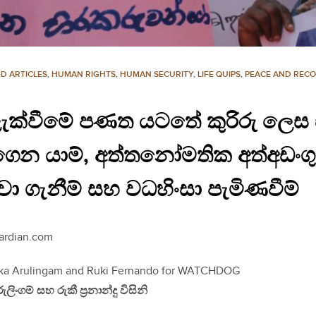
D ARTICLES
,
HUMAN RIGHTS
,
HUMAN SECURITY
,
LIFE QUIPS
,
PEACE AND RECO
වැළැක්වීමේ පණත යටතේ කුරිරු ලෙ
 ගෙන යාම්, අත්තනෝමතික අත්අඩංගු
ඳවා ගැනීම් සහ වධහිංසා පැමිණවීම්
ardian.com
hika Arulingam and Ruki Fernando for WATCHDOG
ලිංගම් සහ රුකී ප‍්‍රනාන්දු විසිනි