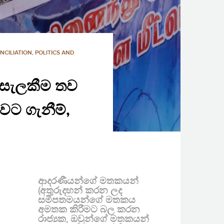
NCILIATION
,
POLITICS AND
ස සැලකීම තව
වට ගැනීම්,
ආදරණීයන්ගේ මතකයන්
(අතුරුදහන් කරන ලද
සමීපතමයන්ගේ මතකය
අමතක කිරීමට බල කරන
රාජ්‍යක, ඔවුන්ගේ මතකයන්