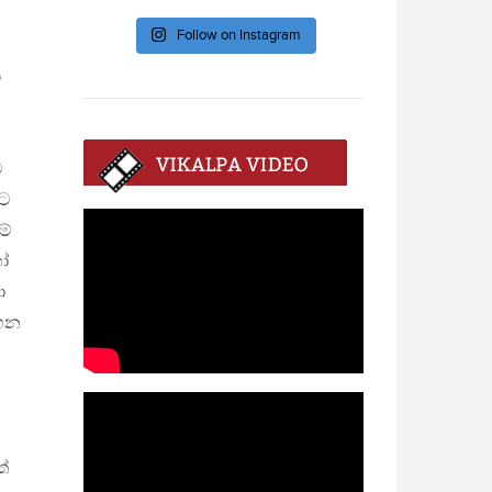
Follow on Instagram
ා
ට
ලට
ම්
හෝ
ා
ාහන
ත්