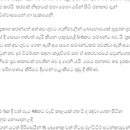
 රජ කරයි. තරමක් නිදහසේ එහා මෙහා යමින් සිටි ජනතාව දැන්
ිශ්වාසයෙන් හා සැකයෙනි.
්‍රකාශ කරන්නේ අත් අඩංගුවට ගැනීම්වලින් බොහොමයක් පුපුරන ද්‍රව්
 සොයා ගත්තේ යැයි කියන යතුරුපැදි 5-6කට සම්බන්ධ බව යි. ත‍්‍ර
 අත් අඩංගුවට ගෙන ඇති අය සමග සම්බන්ධකම් පවත්වා ඇති අ
ුන් තව දුර විමර්ශන සඳහා කැඳවීමේ සහ ඒ අතරවාරයේ ඔවුන්ගෙන
ීමේ ප‍්‍රවණතාවක් පවතින බව ද පෙනී යයි. මෙය ජනතාව තම දුර
පරිහරණය කිරීමට දීමෙන් වැළකීමට තුඩු දී තිබිණ.
වීම් 5ක දී වත් පැය 48කට වැඩි කාලයක් ගත වී ද රඳවා ගෙන සිටින
නුම් නොදෙන ලදි.
ෙන් යටත් පිරිසෙයින් 15 දෙනෙකු වත් හිටපු එල්ටීටීඊ සටන්කරුවන්