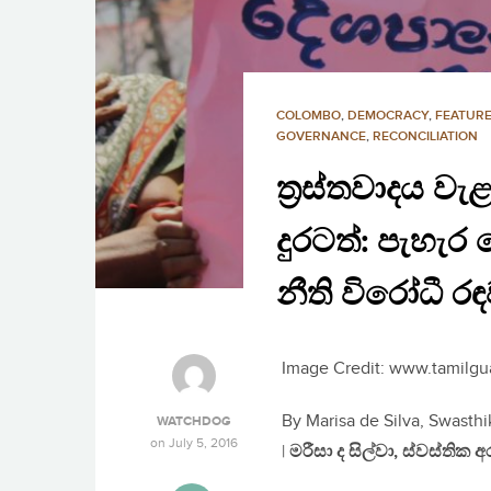
COLOMBO
,
DEMOCRACY
,
FEATURE
GOVERNANCE
,
RECONCILIATION
ත‍්‍රස්තවාදය 
දුරටත්: පැහැර
නීති විරෝධී ර
Image Credit: www.tamilgu
By Marisa de Silva, Swast
WATCHDOG
on
July 5, 2016
|
මරීසා ද සිල්වා, ස්වස්තික අරු