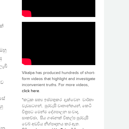
හ
ක්
ඔහු
ු
ලැබී
Vikalpa has produced hundreds of short-
form videos that highlight and investigate
නව
inconvenient truths. For more videos,
click here
.
්සේ
"කටුක සත්‍ය ඉස්මතුකර දැක්වෙන වාර්තා
වැඩසටහන්, පුරවැසි වෘතාන්තයන්, කෙටි
හු
චිත්‍රපට මෙන්ම දේශපාලන සංවාද,
සාකච්ඡා, සිය ගණනක් විකල්ප පුරවැසි
වෙබ් අඩවිය නිශ්පාදනය කර ඇත.
 වන