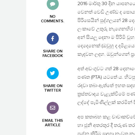
2016 මාර්තු 30 දින යාපනයේ
වෙනත් වෙඩි උණ්ඩ ද සොයා ග
NO
පිරිසෙයින් පුද්ගලයන් 28 දෙ
COMMENTS
.
ලංකාවේ උතුරු නැගෙනහිර පද
අන් සියලූ දෙනා ම පිරිමි වූ
දෙදෙනෙක් (ඔවුහු ද දමිළයෝ
SHARE ON
කැඳවන ලදහ. ඔවුන්ගෙන් ප‍්‍
FACEBOOK
අත් අඩංගුවට ගත් 28 දෙනාග
පණත (PTA) යටතේ ය. හිටපු
රඳවා තබා ඇත්තේ ඉහත සඳහන
SHARE ON
TWITTER
ත‍්‍රස්තවාදය වැළැක්වීමේ 
ලද්දේ පැමිණිල්ලක් කරමින් 
අප කතාබහ කළ චාවාකච්චේර
EMAIL THIS
හා ජූනි අතරතුර දී තරුණ ත
ARTICLE
ප‍්‍රශ්න කිරීම සඳහා නැවත 