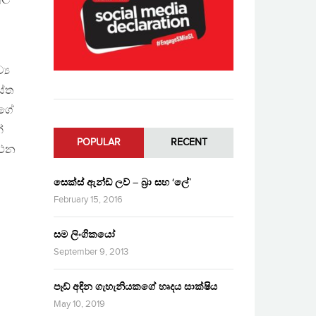
‍ය
ස්ත
යගේ
්
POPULAR
RECENT
කථන
සෙක්ස් ඇන්ඩ් ලව් – බ්‍රා සහ ‘ලේ’
February 15, 2016
සම ලිංගිකයෝ
September 9, 2013
පෑඩ් අඳින ගැහැනියකගේ හෘදය සාක්ෂිය
May 10, 2019