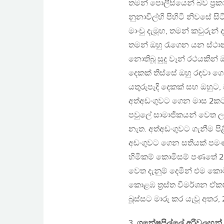
තමන් පොලීසියෙන් බව ප‍්‍රක
නුනාවිල්හි පිහිටි නිවසේ සි
මාංචු දැමූහ, තමන් කවුරුන් 
තමන් ඔහු රැගෙන යන ස්ථානය
නොතිබූ සුදු වෑන් රථයකින
දෙකක් තිස්සේ ඔහු රඳවා ග
යතුරුපැදි දෙකක් සහ ඔහුට,
අත්අඩංගුවට ගෙන මාස 2කට 
පවුලේ සාමාජිකයන් වෙත ලබා
නැත. අත්අඩංගුවට ගැනීම ප
අඩංගුවට ගෙන සතියක් පමණ 
හිමිකම් කොමිසම් පණතේ 28(
වෙත දැනුම් දෙමින් එම කොමිස
කොළඹ ත‍්‍රස්ත විමර්ශන ඒක
බූස්සට මාරු කර යැවූ අතර, 
3.
ගනේෂපිල්ලේ අරිවලහන්