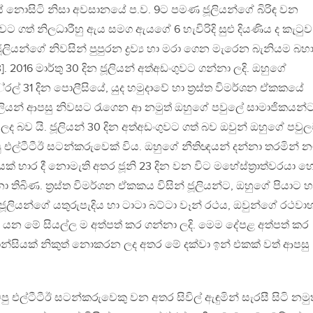
වසේ නොසිටි නිසා අවසානයේ ප.ව. 9ට පමණ ජූලියන්ගේ බිරිඳ වන
වට ගත් නිලධාරීහු ඇය සමග ඇයගේ 6 හැවිරිදි සුළු දියණිය ද කැටුව
ජූලියන්ගේ නිවසින් පුපුරන ද්‍රව්‍ය හා මරා ගෙන මැරෙන බැනියම බහ
 2016 මාර්තු 30 දින ජූලියන් අත්අඩංගුවට ගන්නා ලදි. ඔහුගේ
ල් 31 දින පොලීසියේ, යුද හමුදාවේ හා ත‍්‍රස්ත විමර්ශන ඒකකයේ
ජූලියන් ආපසු නිවසට රැගෙන ආ නමුත් ඔහුගේ පවුලේ සාමාජිකයන්
 බව යි. ජූලියන් 30 දින අත්අඩංගුවට ගත් බව ඔවුන් ඔහුගේ පවු
හිටපු එල්ටීටීඊ සටන්කරුවෙක් විය. ඔහුගේ නීතිඥයන් දන්නා තරමින් න
ක් භාර දී නොමැති අතර ජූනි 23 දින වන විට මහේස්ත‍්‍රාත්වරයා 
තිබිණ. ත‍්‍රස්ත විමර්ශන ඒකකය විසින් ජූලියන්ට, ඔහුගේ පියාට හ
 ජූලියන්ගේ යතුරුපැදිය හා ටාටා බට්ටා වෑන් රථය, ඔවුන්ගේ රථව
් යන මේ සියල්ල ම අත්පත් කර ගන්නා ලදි. මෙම දේපළ අත්පත් කර
ිතාන්සියක් නිකුත් නොකරන ලද අතර මේ දක්වා ඉන් එකක් වත් ආපසු
පු එල්ටීටීඊ සටන්කරුවෙකු වන අතර සිවිල් ඇඳුමින් සැරසී සිටි නමු