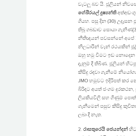
වැටලූ බව යි. ජූලියන් නි
ගේබි‍්‍රයල් දුෂ්‍යන්ති
අත්අඩංගු
ගියහ. පසු දින (30) උදෑසන 
තිබූ ගබඩාව සොයා ගැනිණ[3].
නීතිඥයන් පවසන්නේ අපේ‍්‍ර
නිලධාරීන් වෑන් රථයකින් 
ඔහු හමු වීමට ඉඩ නොදෙන ලද
දැනුම් දී තිබිණ. ජූලියන් 
කිසිදු රඳවා ගැනීමේ නියෝගය
JMO හමුවට ඉදිරිපත් කර නො 
බිරිඳට අයත් ජංගම දුරකථන,
ලියකියවිලි සහ ගිණුම් පොත
ගැනීමෙන් පසුව කිසිදු කුව
ලබා දී නැත.
2.
රාසතුරෙයි ජෙයන්දන්
හිට