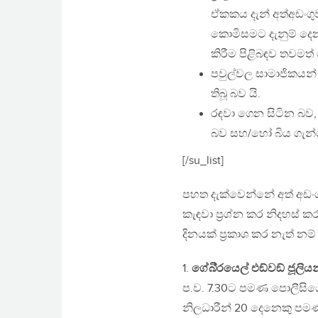
ඒකකය දැන් අත්අඩංගුව
කොමිසමට දැනුම් දෙන න
කිරීම පිළිබඳව තවමත
පවුල්වල සාමාජිකයන් 
තිබූ බව යි.
රඳවා ගෙන සිටින බව,
බව සහ/හෝ බිය ගැන්ව
[/su_list]
පහත දැක්වෙන්නේ අත් අඩංග
කැඳවා ප‍්‍රශ්න කර නිදහස්
දිනයක් ප‍්‍රකාශ කර නැත් න
1.
ගේබි‍්‍රයෙල් එඞ්වඞ් ජූලිය
ප.ව. 7.30ට පමණ පොලීසියේ,
නිලධාරීන් 20 දෙනෙකු පමණ 