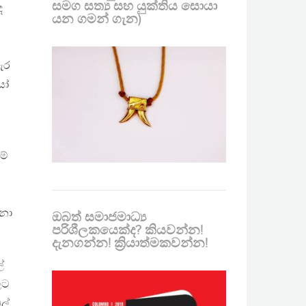
සමග සත්‍ය සහ යුක්තිය සොයා
ද
යන ගමන් ගැන)
ැර
යෝ
මේ
්නා
ඔබත් සමාජමාධ්‍ය
පරිශීලකයෙක්ද? කියවන්න!
දැනගන්න! ක්‍රියාත්මකවන්න!
්
ලට
ල්