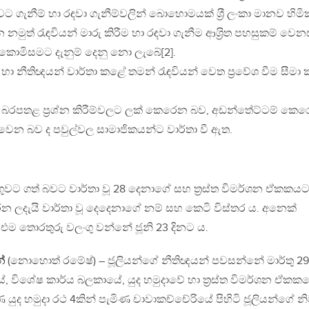
ට ගැනීම් හා රඳවා ගැනීම්වලින් බොහොමයක් ශ‍්‍රී ලංකා මානව හිමි
මුත් රැඳවියන් මාරු කිරීම හා රඳවා ගැනීම ආශ‍්‍රිත පහසුකම් වෙන
් කොමිසමට දැනුම් දෙනු නො ලැබේ[2].
හා නීතිඥයන් වාර්තා කළේ තමන් රැඳවියන් වෙත ප‍්‍රවේශ වීම සීමා
 බරපතළ ප‍්‍රශ්න කිරීම්වලට ලක් කෙරෙන බව, අඩන්තේට්ටම් කෙ
ෙන බව ද පවුල්වල සාමාජිකයන්ට වාර්තා වී ඇත.
ුවට ගත් බවට වාර්තා වූ 28 දෙනාගේ සහ ත‍්‍රස්ත විමර්ශන ඒකකය
 කරන ලදැයි වාර්තා වූ දෙදෙනාගේ නම් සහ කෙටි විස්තර ය. අනෙක්
ම් එම තොරතුරු වලංගු වන්නේ ජූනි 23 දිනට ය.
න්
(නොහොත් රමේෂ්) – ජූලියන්ගේ නීතිඥයන් පවසන්නේ මාර්තු 29
 විශේෂ කාර්ය බලකායේ, යුද හමුදාවේ හා ත‍්‍රස්ත විමර්ශන ඒකක
යුද හමුදා රථ 4කින් පැමිණ චාවාකච්චේරියේ පිහිටි ජූලියන්ගේ න