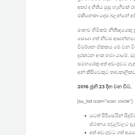
අතර ද භීතිය මුසු හැඟීමක්
එකිනෙකා දෙස බලන්නේ අව
මානව හිමිකම් නීතිඥයෙකු ප‍
සොයා ගත් නිවස ආසන්නයේ දී
විමර්ශන ඒකකය මේ වන විට
දුරකථන අංක හඹා යාමේ, ඔව
සමහරෙකු අත් අඩංගුවට ගැන
අන් කිසිවෙකුට තාවකාලිකව 
2016 ජූනි 23 දින වන විට,
[su_list icon=”icon: circle”]
යටත් පිරිසෙයින් සිදු
ස්ථානය පවුල්වලට දැ
අත් අඩංගුවට ගත් අයග