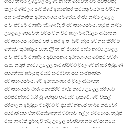
රාජ්‍ය නාට්‍ය උළෙලේ පළවෙනි සහ දෙවෙනි වට පවත්වත්දී
කලා මණ්ඩලය පැවතියේ අභ්‍යන්තර කටයුතු වයඹ සංවර්ධන
සහ සංස්කෘතික අමාත්‍යාංශය යටතේය. රාජ්‍ය නාට්‍ය උළෙල
පැවැත්වීමේ වගකීම තිබුණේද ඒ අමාත්‍යාංශයටයි. නමුත් නාට්‍ය
උළෙලේ තෙවෙනි වටය වන විට කලා මණ්ඩලය අධ්‍යාපන
අමාත්‍යාංශය යටතට පත් කෙරී ඇත. (මේ හදිසි වෙනස කිරීමට
හේතුව කුමක්දැයි පැහැදිලි නැත) එසේම රාජ්‍ය නාට්‍ය උළෙල
පැවැත්වීමේ වගකීම ද අධ්‍යාපනය අමාත්‍යාංශය වෙතට පවරා
ඇත. නමුත් නාට්‍ය උළෙල පැවැත්වීමට මුදල් වෙන් කර තිබුණේ
අභ්‍යන්තර කටයුතු වයඹ සංවර්ධන සහ සංස්කෘතික
අමාත්‍යාංශයටයි. මේ අමාත්‍යාංශය ඒ මුදල් අධ්‍යාපන
අමාත්‍යාංශයට මාරු නොකිරීම රාජ්‍ය නාට්‍ය උළෙල හරිහැටි
පවත්වන්නට බැරි වූ හේතුව හැටියට දැක්වේ. මේ විකල්
පරිපාලන අර්බුදය විසදීමට මැදිහත්වන්නැයි නාට්‍ය කරුවෝ
අගමැති සහ ජනාධිපතිගෙනුත් විවෘතව ඉල්ලා සිටියෝය. නමුත්
මාස ගාණක් ප්‍රමාද වී තිබූ උළෙල පවත්වන්නට අවසානයේ