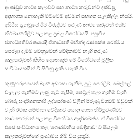
ආණ්ඩුව නාට්‍ය කලාවට සහ නාට්‍ය කරුවන්ට දක්වපු,
අදහාගත නොහැකි මට්ටෙම් අවමන් සහගත සැලකිල්ල නිසයි.
අසිරිය දැනවූයේ ඊට විරුද්ධව තරුණ නාට්‍ය කරුවන් එක්ව
නිර්මාණශීලීව පළ කළ ප්‍රබල විරෝධයයි. පසුගිය
ජනාධිපතිවරණයේදී ඒකාධිපති මහින්ද රාජපක්ෂ රෙජීමය
පෙරළා දැමීම වෙනුවෙන් වේදිකාවට නැගි තරුණ
කලාකරුවන් කිහිප දෙනෙකුම මේ විරෝධයේ මූලික
සංවිධායකයින් වී සිටිනු දැකිය හැකි විය.
කුණුහරුපයෙන් බැණ අඩගසා ගැනීම්, පුටු පෙරළීම්, බෙල්ලේ
වැල ලා ගැනීමට ලණු ගැට ගැසීම්, පෙට්‍රල් හලා ගැනීම් වැනි
බොරු සංදර්ශනකාරී උද්ඝෝෂණ වලින් පිරුණු විගඩම් මඩුවක්
වැනි රටක සම්මාන වේදිකාව යොදා ගෙන නිර්ප්‍රචණ්ඩව
නාට්‍යකරුවන් පළ කළ විරෝධය ආදර්ශමත්ය. ඒ විරෝධය
එසේ සංවිධානය කළ ‘ගෞරවනීය වේදිකාව‘ ට සියලුම
කලාකරුවන්ගේ ප්‍රණාමය හිමි විය යුතුයි.