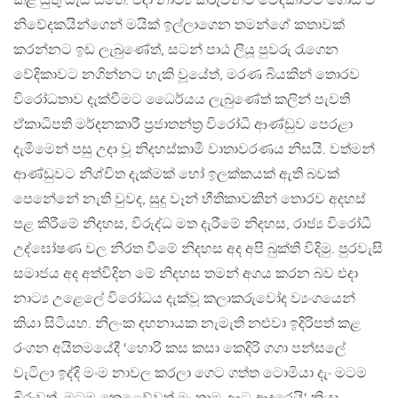
කළ යුතු යැයි සිතේ. එදා නාට්‍ය කරුවන්ට වේදිකාවට ගොඩ වී
නිවේදකයින්ගෙන් මයික් ඉල්ලාගෙන තමන්ගේ කතාවක්
කරන්නට ඉඩ ලැබුණේත්, සටන් පාඨ ලියූ පුවරු රැගෙන
වේදිකාවට නගින්නට හැකි වූයේත්, මරණ බියකින් තොරව
විරෝධතාව දැක්වීමට ධෛර්යය ලැබුණේත් කලින් පැවති
ඒකාධිපති මර්දනකාරී ප්‍රජාතන්ත්‍ර විරෝධී ආණ්ඩුව පෙරළා
දැමීමෙන් පසු උදා වූ නිදහස්කාමී වාතාවරණය නිසයි. වත්මන්
ආණ්ඩුවට නිශ්චිත දැක්මක් හෝ ඉලක්කයක් ඇති බවක්
පෙනේනේ නැති වුවද, සුදු වෑන් භීතිකාවකින් තොරව අදහස්
පළ කිරීමේ නිදහස, විරුද්ධ මත දැරීමේ නිදහස, රාජ්‍ය විරෝධී
උද්ඝෝෂණ වල නිරත වීමේ නිදහස අද අපි බුක්ති විදිමු. පුරවැසි
සමාජය අද අත්විදින මේ නිදහස තමන් අගය කරන බව එදා
නාට්‍ය උළෙලේ විරෝධය දැක්වූ කලාකරුවෝද ව්‍යංගයෙන්
කියා සිටියහ. නිලංක දහනායක නැමැති නළුවා ඉදිරිපත් කළ
රංගන අයිතමයේදී ‘හොරි කස කසා කෙදිරි ගගා පන්සලේ
වැටිලා ඉද්දි මංම නාවල කරලා ගෙට ගත්ත ටොමියා දැං මටම