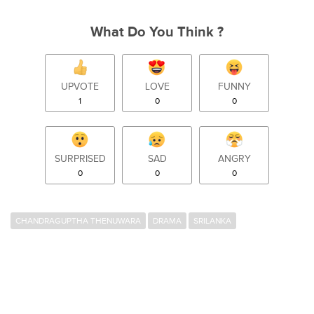
What Do You Think ?
UPVOTE
LOVE
FUNNY
1
0
0
SURPRISED
SAD
ANGRY
0
0
0
CHANDRAGUPTHA THENUWARA
DRAMA
SRILANKA