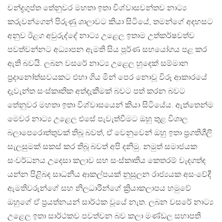
චන්ද්‍රගුප්ත තේනුවර මහතා ඉතා විශ්වාසවන්තව නාට්‍ය
කරුවන්ගෙන් පිරුණු ශාලාවට කියා සිටියේ, තමන්ගේ අදහසට
අනුව ඊළග අවුරුද්දේ නාට්‍ය උළෙල ඉතාම උත්කර්ෂවත්ව
පවත්වන්නට අධ්‍යාපන ඇමති සිය පූර්ණ සහයෝගය පළ කර
ඇති බවයි. ලබන වසරේ නාට්‍ය උළෙල හුදෙක් සම්මාන
ප්‍රදානෝත්සවයකට එහා ගිය මින් පෙර නොවූ විරූ ආකාරයේ
දැවැන්ත සංස්කෘතික අත්දැකීමක් බවට පත් කරන බවට
තේනුවර මහතා ඉතා විශ්වාසයෙන් කියා සිටියේය. ඇත්තෙන්ම
මෙවර නාට්‍ය උළෙල එසේ පැවැත්වීමට ඔහු තුළ විශාල
බලාපෙරොත්තුවක් තිබූ බවත්, ඒ වෙනුවෙන් ඔහු ඉතා ප්‍රගතිශීලි
සැලසුමක් සකස් කර තිබූ බවත් අපි දනිමු. නමුත් සමාජයක
සංවර්ධනය උදෙසා කලාව සහ සංස්කෘතිය කෙතරම් වැදගත්ද
යන්න පිළිබද සාධනීය ආකල්පයක් නූසුලන රාජ්‍යයක අසංවේදී
ඇමතිවරුන්ගේ සහ නිලධාරීන්ගේ ක්‍රියාකලාපය හමුවේ
ඔහුගේ ඒ ප්‍රයත්නයන් සාර්ථක වූයේ නැත. ලබන වසරේ නාට්‍ය
උළෙල ඉතා සාර්ථකව පවත්වන බව කලා මණ්ඩල සභාපති