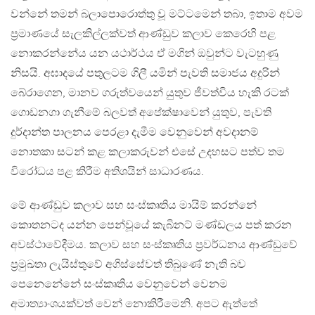
වන්නේ තමන් බලාපොරොත්තු වූ මට්ටමෙන් තබා, ඉතාම අවම
ප්‍රමාණයේ සැලකිල්ලක්වත් ආණ්ඩුව කලාව කෙරෙහි පළ
නොකරන්නේය යන යථාර්ථය ඒ මගින් ඔවුන්ට වැටහුණු
නිසයි. අඝාදයේ පතුලටම ගිලී යමින් පැවති සමාජය අදුරින්
බේරාගෙන, මානව ගරුත්වයෙන් යුතුව ජීවත්විය හැකි රටක්
ගොඩනගා ගැනීමේ බලවත් අපේක්ෂාවෙන් යුතුව, පැවති
දුර්දාන්ත පාලනය පෙරළා දැමීම වෙනුවෙන් අවදානම්
නොතකා සටන් කළ කලාකරුවන් එසේ උදහසට පත්ව තම
විරෝධය පළ කිරීම අතිශයින් සාධාරණය.
මේ ආණ්ඩුව කලාව සහ සංස්කෘතිය මායිම් කරන්නේ
කොතනටද යන්න පෙන්වූයේ කැබිනට් මණ්ඩලය පත් කරන
අවස්ථාවේදීමය. කලාව සහ සංස්කෘතිය ප්‍රවර්ධනය ආණ්ඩුවේ
ප්‍රමුඛතා ලැයිස්තුවේ අගිස්සේවත් තිබුණේ නැති බව
පෙනෙනේනේ සංස්කෘතිය වෙනුවෙන් වෙනම
අමාත්‍යාංශයක්වත් වෙන් නොකිරීමෙනි. අපට ඇත්තේ