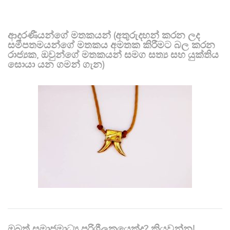
ආදරණීයන්ගේ මතකයන් (අතුරුදහන් කරන ලද
සමීපතමයන්ගේ මතකය අමතක කිරීමට බල කරන
රාජ්‍යක, ඔවුන්ගේ මතකයන් සමග සත්‍ය සහ යුක්තිය
සොයා යන ගමන් ගැන)
ඔබත් සමාජමාධ්‍ය පරිශීලකයෙක්ද? කියවන්න!