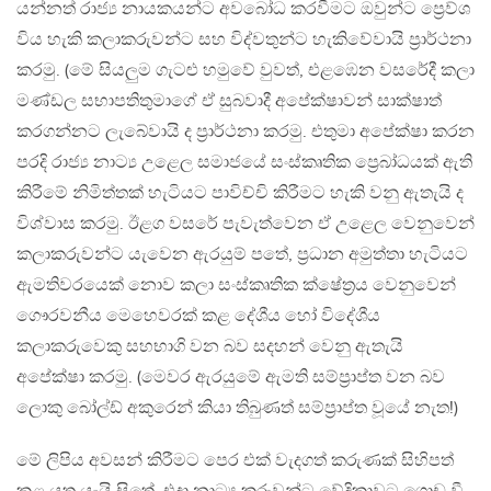
යන්නත් රාජ්‍ය නායකයන්ට අවබෝධ කරවීමට ඔවුන්ට ප්‍රෙව්ශ
විය හැකි කලාකරුවන්ට සහ විද්වතුන්ට හැකිවේවායි ප්‍රාර්ථනා
කරමු. (මේ සියලුම ගැටළු හමුවේ වුවත්, එළඹෙන වසරේදී කලා
මණ්ඩල සභාපතිතුමාගේ ඒ සුබවාදී අපේක්ෂාවන් සාක්ෂාත්
කරගන්නට ලැබේවායි ද ප්‍රාර්ථනා කරමු. එතුමා අපේක්ෂා කරන
පරදි රාජ්‍ය නාට්‍ය උළෙල සමාජයේ සංස්කෘතික ප්‍රෙබා්ධයක් ඇති
කිරීමේ නිමිත්තක් හැටියට පාවිච්චි කිරීමට හැකි වනු ඇතැයි ද
විශ්වාස කරමු. ඊළග වසරේ පැවැත්වෙන ඒ උළෙල වෙනුවෙන්
කලාකරුවන්ට යැවෙන ඇරයුම් පතේ, ප්‍රධාන අමුත්තා හැටියට
ඇමතිවරයෙක් නොව කලා සංස්කෘතික ක්ෂේත්‍රය වෙනුවෙන්
ගෞරවනීය මෙහෙවරක් කළ දේශීය හෝ විදේශීය
කලාකරුවෙකු සහභාගි වන බව සදහන් වෙනු ඇතැයි
අපේක්ෂා කරමු. (මෙවර ඇරයුමේ ඇමති සම්ප්‍රාප්ත වන බව
ලොකු බෝල්ඩ් අකුරෙන් කියා තිබුණත් සම්ප්‍රාප්ත වූයේ නැත!)
මේ ලිපිය අවසන් කිරීමට පෙර එක් වැදගත් කරුණක් සිහිපත්