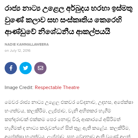
රාජ්‍ය නාට්‍ය උළෙල අර්බුදය හරහා ඉස්මතු
වුණේ කලාව සහ සංස්කෘතිය කෙරෙහි
ආණ්ඩුවේ නිශේධනීය ආකල්පයයි
NADIE KAMMALLAWEERA
on
July 12, 2016
Image Credit:
Respectable Theatre
මෙවර රාජ්‍ය නාට්‍ය උළෙල එකවර වේදනාව, උදහස, අපේක්ෂා
භංගත්වය, කලකිරීම, ලැජ්ජාව, වැනි අහිතකර හැගීම්
කන්දරාවක් එක්කම පෙර නොවූ විරූ ආකාරයේ අසිරිමත්
හැගීමක් ද නාට්‍ය කරුවන්ගේ සිත් තුළ ඇති කළේය. කලකිරීම,
අපේක්ෂා භංගත්වය, ලැජ්ජාව, සහ වේදනාව ඇති වුණේ අලුත්