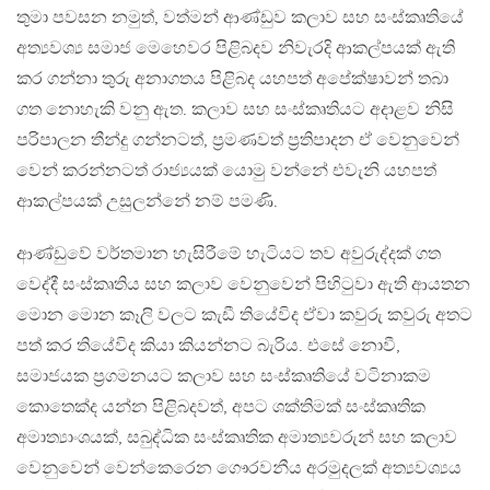
තුමා පවසන නමුත්, වත්මන් ආණ්ඩුව කලාව සහ සංස්කෘතියේ
අත්‍යවශ්‍ය සමාජ මෙහෙවර පිළිබදව නිවැරදි ආකල්පයක් ඇති
කර ගන්නා තුරු අනාගතය පිළිබද යහපත් අපේක්ෂාවන් තබා
ගත නොහැකි වනු ඇත. කලාව සහ සංස්කෘතියට අදාළව නිසි
පරිපාලන තීන්දු ගන්නටත්, ප්‍රමණවත් ප්‍රතිපාදන ඒ වෙනුවෙන්
වෙන් කරන්නටත් රාජ්‍යයක් යොමු වන්නේ එවැනි යහපත්
ආකල්පයක් උසුලන්නේ නම් පමණි.
ආණ්ඩුවේ වර්තමාන හැසිරීමේ හැටියට තව අවුරුද්දක් ගත
වෙද්දී සංස්කෘතිය සහ කලාව වෙනුවෙන් පිහිටුවා ඇති ආයතන
මොන මොන කෑලි වලට කැඩී තියේවිද ඒවා කවුරු කවුරු අතට
පත් කර තියේවිද කියා කියන්නට බැරිය. එසේ නොවී,
සමාජයක ප්‍රගමනයට කලාව සහ සංස්කෘතියේ වටිනාකම
කොතෙක්ද යන්න පිළිබදවත්, අපට ශක්තිමක් සංස්කෘතික
අමාත්‍යාංශයක්, සබුද්ධික සංස්කෘතික අමාත්‍යවරුන් සහ කලාව
වෙනුවෙන් වෙන්කෙරෙන ගෞරවනීය අරමුදලක් අත්‍යවශ්‍යය