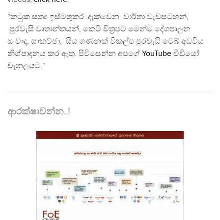
"කටුක සත්‍ය ඉස්මතුකර දැක්වෙන වාර්තා වැඩසටහන්,
පුරවැසි වෘතාන්තයන්, කෙටි චිත්‍රපට මෙන්ම දේශපාලන
සංවාද, සාකච්ඡා, සිය ගණනක් විකල්ප පුරවැසි වෙබ් අඩවිය
නිශ්පාදනය කර ඇත. පිවිසෙන්න අපගේ
YouTube
වීඩියෝ
චැනලයට."
ආරක්ෂාවන්න..!