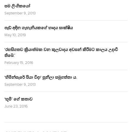
සම ලිංගිකයෝ
September 9, 2013
පෑඩ් අඳින ගැහැනියකගේ හෘදය සාක්ෂිය
May 10, 2019
‘රහසිගතව ක්‍රියාත්මක වන කුලවාදය අවසන් කිරීමට කාලය උදාවී
තිබේ.’
February 15, 2016
‘හිමින්සැරේ පියා විදා‘ සුනිලා සමුගත්තා ය.
September 9, 2013
‘භූමි’ ගේ කතාව
June 23, 2016