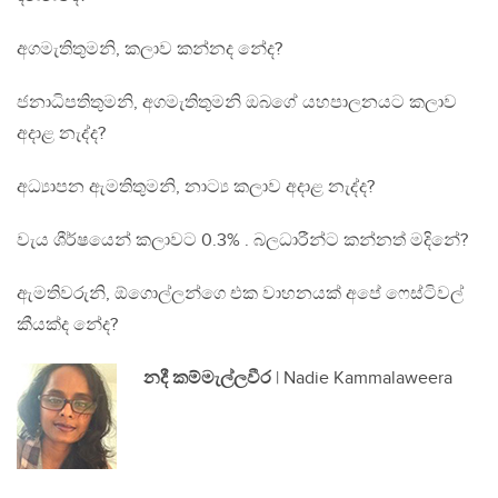
අගමැතිතුමනි, කලාව කන්නද නේද?
ජනාධිපතිතුමනි, අගමැතිතුමනි ඔබගේ යහපාලනයට කලාව
අදාළ නැද්ද?
අධ්‍යාපන ඇමතිතුමනි, නාට්‍ය කලාව අදාළ නැද්ද?
වැය ශීර්ෂයෙන් කලාවට 0.3% . බලධාරීන්ට කන්නත් මදිනේ?
ඇමතිවරුනි, ඕගොල්ලන්ගෙ එක වාහනයක් අපේ ‍ෆෙස්ටිවල්
කීයක්ද නේද?
නදී කම්මැල්ලවීර
| Nadie Kammalaweera