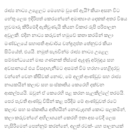
රාජ්‍ය නාට්‍ය උළෙලට මෙහෙම වුණේ ඇයි? කියා අසන විට
හේතු ලෙස ඉදිරිපත් කෙරනේනේ අමාත්‍යාංශ දෙකක් අතර විෂය
හුවමාරු කිරීමේදී ඇතිවුණැයි කියන විකාර රූපි පරිපාලන
අවුලකි. එදින නාට්‍ය කරුවන් හමුවේ කතා කරමින් කලා
මණ්ඩලයේ සභාපති ආචාර්ය චන්ද්‍රගුප්ත තේනුවර කියා
සිටියේත්, එයයි. නමුත් සැබවින්ම රාජ්‍ය නාට්‍ය උළෙල
සම්බන්ධයෙන් මාස ගණනක් තිස්සේ ඇදුණු අර්බුදය සහ
අවසානයේ එය විසදාගැනීමට අසමත් වීම හරහා හෙළිදරවු
වන්නේ වෙන කිසිවක් නොව, මේ අලුත් ආණ්ඩුව සහ රාජ්‍ය
නායකයින් කලාව සහ සංස්කෘතිය කෙරෙහි දක්වන
ආකල්පයයි. ඔවුන් ඒ කෙරෙහි පළ කරන සැලකිල්ලේ තරමයි.
පෙර පැවති ආණ්ඩු විසින් කළ පරිදිම මේ ආණ්ඩුවත් රටේ
කලාව සහ සංස්කෘතිය අතිශයින් නොවැදගත් කොට සලකමින්,
කලා කරුවන්ගේ අභිලාශයන් කෙරහි ඉතා අසංවේදී ලෙස
හැසිරීමෙන් පෙන්නුම් කරන්නේ, අලුත් රටක්- යහ පාලනයක්