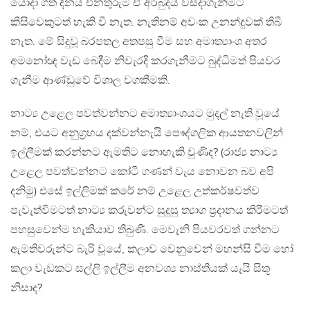
යොදා ගත් දිනය එනතුරුම ඒ අර්බුදය විසදාගැනීමට
කිසිවෙකුටත් හැකි වී නැත. නැතිනම් අවංක උනන්දුවක් තිබී
නැත. මේ සිදුවූ බරපතල අතපසු වීම සහ අමාත්‍යාංශ අතර
අමනෝඥ වැඩ බෙදීම නිවැරදි කරගැනීමට බුද්ධිමත් පියවර
ගැනීම ආණ්ඩුවේ විශාල වගකීමකි.
නාට්‍ය උළෙල පවත්වන්නට අමාත්‍යාංශයට මුදල් නැති වූයේ
නම්, එයට අනුග්‍රහය දක්වන්නැයි පෞද්ගලික ආයතනවලින්
ඉල්ලීමක් කරන්නට ඇමතිට නොහැකි වුණිද? (රාජ්‍ය නාට්‍ය
උළෙල පවත්වන්නට කෝටි ගණන් වැය නොවන බව අපි
දනිමු) එසේ ඉල්ලිමක් කරේ නම් උළෙල උත්කර්ෂවත්ව
පැවැත්වීමටත් නාට්‍ය කරුවන්ට සුදුසු ත්‍යාග ප්‍රදානය කිරීමටත්
පහසුවෙන්ම හැකියාව තිබුණි. මෙවැනි පියවරවත් ගන්නට
ඇමතිවරුන්ට බැරි වූයේ, කලාව වෙනුවෙන් මහන්සි වීම හෝ
කලා වැඩකට සල්ලි ඉල්ලීම අනවශ්‍ය නාස්තියක් යැයි සිතූ
නිසාද?