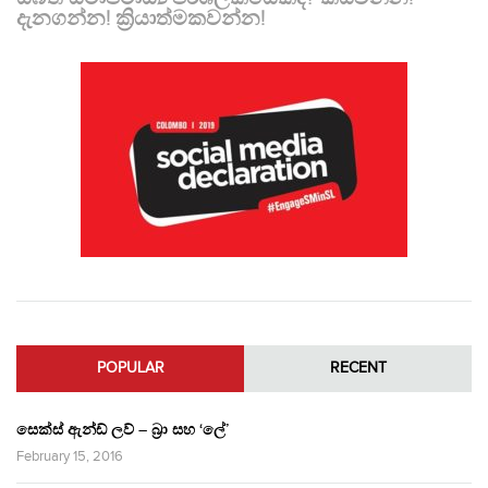
දැනගන්න! ක්‍රියාත්මකවන්න!
POPULAR
RECENT
සෙක්ස් ඇන්ඩ් ලව් – බ්‍රා සහ ‘ලේ’
February 15, 2016