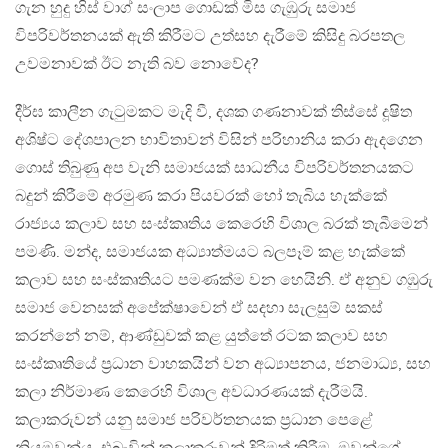
ගැන හුදු හිස් වාග් සංලාප ගොඩක් මිස ගැඹුරු සමාජ
විපරිවර්තනයක් ඇති කිරීමට උත්සහ දැරීමේ කිසිදු බරපතල
උවමනාවක් ඊට නැති බව නොවේද?
දීර්ඝ කාලීන ගැටුමකට මැදි වී, දශක ගණනාවක් තිස්සේ දූෂිත
අශිෂ්ට දේශපාලන භාවිතාවන් විසින් පරිහානිය කරා ඇදගෙන
ගොස් තිබුණු අප වැනි සමාජයක් සාධනීය විපරිවර්තනයකට
බදුන් කිරීමේ අරමුණ කරා පියවරක් හෝ තැබිය හැක්කේ
රාජ්‍යය කලාව සහ සංස්කෘතිය කෙරෙහි විශාල බරක් තැබීමෙන්
පමණි. මන්ද, සමාජයක අධ්‍යාත්මයට බලපෑම් කළ හැක්කේ
කලාව සහ සංස්කෘතියට පමණක්ම වන හෙයිනි. ඒ අනුව ගඹුරු
සමාජ වෙනසක් අපේක්ෂාවෙන් ඒ සදහා සැලසුම් සකස්
කරන්නේ නම්, ආණ්ඩුවක් කළ යුත්තේ රටක කලාව සහ
සංස්කෘතියේ ප්‍රධාන වාහකයින් වන අධ්‍යාපනය, ජනමාධ්‍ය, සහ
කලා නිර්මාණ කෙරෙහි විශාල අවධාරණයක් දැරීමයි.
කලාකරුවන් යනු සමාජ පරිවර්තනයක ප්‍රධාන පෙළේ