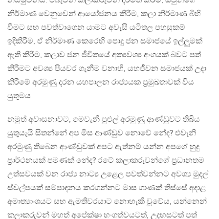
නියමුවන්ය. එබැවින් කලාකරුවන් දිරිමත් කිරීම, ඔවුන්ගේ
නිර්මාණ වෙනුවෙන් ආයෝජනය කිරීම, කලා නිර්මාණ බිහි
වීමට සහ පවත්වාගෙන යාමට අවැසි යටිතල පහසුකම්
ඉදිකිරීම, ඒ නිර්මාණ කෙරෙහි පොදු ජන සමාජයේ ඉල්ලුමක්
ඇති කිරීම, කලාව ජන ජීවිතයේ අත්‍යවශ්‍ය අංගයක් බවට පත්
කිරීමට අවශ්‍ය පියවර ගැනීම වනාහි, යහජීවන සමාජයක් උදා
කිරීමේ අරමුණු දරන යහපාලන රාජ්‍යයක ප්‍රමුඛතාවක් විය
යුතුමය.
නමුත් අවාසනාවට, මෙවැනි පුළුල් අරමුණු ආණ්ඩුවට තිබිය
යුතුයැයි සිතන්නේ අප මිස ආණ්ඩුව නොවේ නේද? එවැනි
අරමුණු තිබෙන ආණ්ඩුවක් අපට ඇත්නම් යන්න අපගේ හුදු
ප්‍රාර්ථනයක් පමණක් නේද? රටේ කලාකරුවන්ගේ ප්‍රධානතම
උත්සවයක් වන රාජ්‍ය නාට්‍ය උළෙල පවත්වන්නට අවශ්‍ය මුදල්
ස්වල්පයක් සම්පාදනය කරගන්නට මාස ගාණක් තිස්සේ අදාළ
අමාත්‍යාංශයට සහ ඇමතිවරයාට නොහැකි වූවේය, යන්නෙන්
කලාකරුවන් මහත් අපේක්ෂා භංගත්වයටත්, උදහසටත් පත්