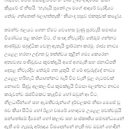
බිරුවත්, මටම කෙළෙව්වත් මං තාම ඌට ආදරෙයි‘ කියා
කියුවේ ඒ නිසයි. ‘හැබැයි පුතෝ ඌ මගේ ආදරේ වැරදියට
තේරුං ගත්තොත් බලාගත්තෑකි ‘ කියා ද පසුව එකතුවක් කළේය.
තමන්ව බලයට ගෙන ඒමට වෙහෙස වුණු පුරවැසි සමාජය
විරෝධය පළ කරන විට, ඒ සංඥා නිවැරදිව තේරුම් ගන්නට
ආණ්ඩුව සබුද්ධික වෙනු ඇතැයි ප්‍රාර්ථනා කරමු. රාජ්‍ය නාට්‍ය
උළෙල හරහා උද්ගත වූ තත්ත්වය තුළින් ගම්‍ය කෙරෙන
අත්‍යවශ්‍ය පණිවුඩය කුමක්දැයි අපේ අගමැති සහ ජනාධිපති
දෙපළ නිවැරදිව තේරුම් ගත යුතුයි. ඒ මේ අවුරුද්දේ නාට්‍ය
උළෙල හරිහැටි තියාගන්නට බැරි වීම වැනි චූල ගැටළුවක්
නොවේ. සිදුවූ අලකලංචිය කුමක්දැයි විමසා බලන්නට නාට්‍ය
කරුවන්ව රැස්වීමකට කැදවීම හෝ ඔවුන් ආ විට,
නිලධාරීන්ගේ සහ ඇමතිවරුන්ගේ දුර්වලකම් නිසා මෙසේ වූ
බව කියා සිටීම හෝ ඊළග වසරේ හොදටම උළෙල පවත්වමුයි
සන්තෝසම් දීමෙන් හෝ කලාව සහ සංස්කෘතිය සම්බන්ධයෙන්
ඇති මේ ගැඹුරු අර්බුදය විසදෙන්නේ නැති බව ඔවුන් හොදින්