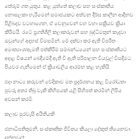
තේරුම් ගත යුතුය. කළ යුත්තේ කලාව සහ සංස්කෘතිය
නොසලකා හැරීමෙන් සමාජයකට අත්වන දීර්ඝ කාලීන ආදීනව
පිළිබදව වටහාගෙන, ඒ වෙනුවෙන් වහ වහා සක්‍රියව ක්‍රියා
කිරීමයි. රටේ ප්‍රගතිශීලි කලාකරුවන් සහ බුද්ධිමතුන් කැදවා
ඔවුන්ගේ අදහස් විමසමින්, මේ දක්වා කර ඇති විපරීත
අමාත්‍යාංශ/ඇමති පත්කිරීම් සම්බන්ධයෙන් සහ සංස්කෘතියට
අදාළ විෂයන් බෙදීමේදී ඇති වී ඇති පරිපාලන වියවුල් විසදීමට
පියවර ගැනීමෙන් ඒ ක්‍රියාවලිය ආරම්භ කළ හැකියි.
එදා නාට්‍ය කරුවන් වේදිකාව මත ප්‍රදර්ශනය කළ විරෝධතා
පුවරු අතර තිබූ වැකි කිහිපයක් යළි සිහිපත් කරමින් ලිපිය
අවසන් කරමි.
කලාව පුරවැසි අයිතියකි
ජනාධිපතිතුමනි, සංස්කෘතික ජීවිතය කියලා දේකුත් තියෙනවා.
දන්නවද?