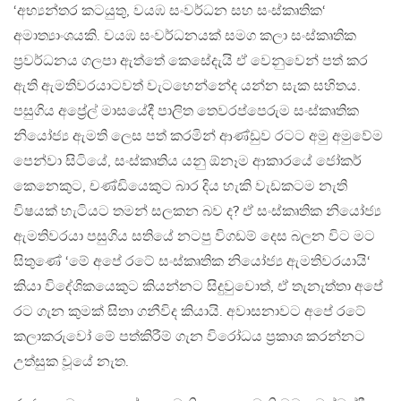
‘අභ්‍යන්තර කටයුතු, වයඹ සංවර්ධන සහ සංස්කෘතික‘
අමාත්‍යාංශයකි. වයඹ සංවර්ධනයක් සමග කලා සංස්කෘතික
ප්‍රවර්ධනය ගලපා ඇත්තේ කෙසේදැයි ඒ වෙනුවෙන් පත් කර
ඇති ඇමතිවරයාටවත් වැටහෙන්නේද යන්න සැක සහිතය.
පසුගිය අප්‍රේල් මාසයේදී පාලිත තෙවරප්පෙරුම සංස්කෘතික
නියෝජ්‍ය ඇමති ලෙස පත් කරමින් ආණ්ඩුව රටට අමු අමුවේම
පෙන්වා සිටියේ, සංස්කෘතිය යනු ඕනෑම ආකාරයේ ජෝකර්
කෙනෙකුට, චණ්ඩියෙකුට බාර දිය හැකි වැඩකටම නැති
විෂයක් හැටියට තමන් සලකන බව ද? ඒ සංස්කෘතික නියෝජ්‍ය
ඇමතිවරයා පසුගිය සතියේ නටපු විගඩම් දෙස බලන විට මට
සිතුණේ ‘මේ අපේ රටේ සංස්කෘතික නියෝජ්‍ය ඇමතිවරයායි‘
කියා විදේශිකයෙකුට කියන්නට සිදුවුවොත්, ඒ තැනැත්තා අපේ
රට ගැන කුමක් සිතා ගනීවිද කියායි. අවාසනාවට අපේ රටේ
කලාකරුවෝ මේ පත්කිරීම් ගැන විරෝධය ප්‍රකාශ කරන්නට
උත්සුක වූයේ නැත.