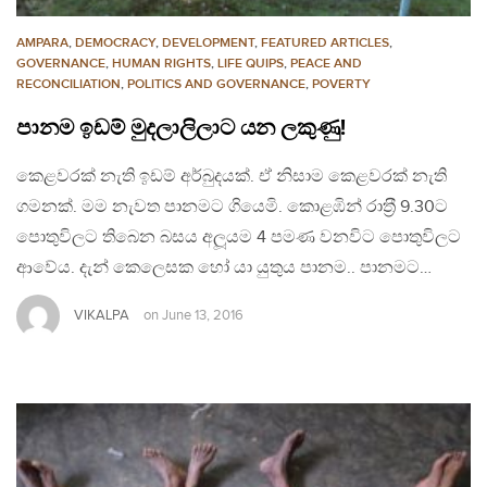
AMPARA
,
DEMOCRACY
,
DEVELOPMENT
,
FEATURED ARTICLES
,
GOVERNANCE
,
HUMAN RIGHTS
,
LIFE QUIPS
,
PEACE AND
RECONCILIATION
,
POLITICS AND GOVERNANCE
,
POVERTY
පානම ඉඩම් මුදලාලිලාට යන ලකුණු!
කෙළවරක් නැති ඉඩම් අර්බුදයක්. ඒ නිසාම කෙළවරක් නැති
ගමනක්. මම නැවත පානමට ගියෙමි. කොළඹින් රාත‍්‍රී 9.30ට
පොතුවිලට තිබෙන බසය අලූයම 4 පමණ වනවිට පොතුවිලට
ආවේය. දැන් කෙලෙසක හෝ යා යුතුය පානම.. පානමට…
VIKALPA
on
June 13, 2016