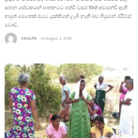
සහන සේවකයන් ඝාතනයට පත්වී වසර 10ක් අවසන්වී ඇති
නමුත් මෙතෙක් එයට යුක්තියක් ලැබී නැති බව හියුමන් රයිට්ස්
වොඩ්…
VIKALPA
on
August 3, 2016