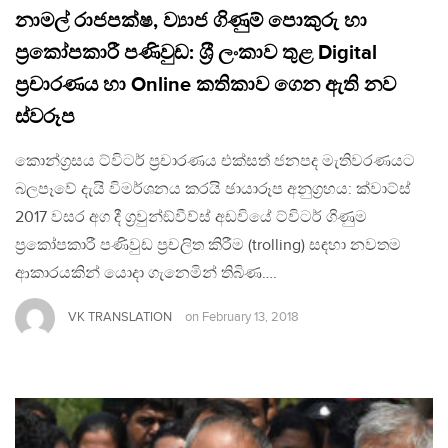
නාමල් රාජපක්ෂ, ව්‍යාජ ගිණුම් පොකුරු හා
ප‍්‍රකෝපකාරී පණිවුඩ: ශ‍්‍රී ලංකාව තුළ Digital
ප‍්‍රචාරණය හා Online කතිකාව ගෙන ඇති නව
ස්වරූප
කොන්ග‍්‍රසය ට්විටර් ප‍්‍රචාරණය එක්සත් ජනපද මැතිවරණයට
බලපෑවේ දැයි විමර්ශනය කරයි ඡායාරූප අනුග‍්‍රහය: ක්වාට්ස්
2017 වසර අග දී ග‍්‍රවුන්ඞ්වීව්ස් අඩවියේ ට්විටර් ගිණුම
ප‍්‍රකෝපකාරී පණිවුඩ ප‍්‍රචලිත කිරීම (trolling) සඳහා නවතම
ආකාරයකින් යොදා ගැනෙමින් තිබිණ….
VK TRANSLATION
on
February 13, 2018