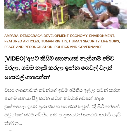
AMPARA
,
DEMOCRACY
,
DEVELOPMENT, ECONOMY
,
ENVIRONMENT
,
FEATURED ARTICLES
,
HUMAN RIGHTS
,
HUMAN SECURITY
,
LIFE QUIPS
,
PEACE AND RECONCILIATION
,
POLITICS AND GOVERNANCE
[VIDEO]‘අපට කිසිම සහනයක් නැතිනම් අපිව
මරලා, ගමම නැති කරලා ඉන්න ගෙවල් වලත්
හොටල් ගහගන්න’
වසර ගණනාවක් තමන්ගේ ඉඩම් අයිතිය ඉල්ලා සටන් කරන
පානම ජනයා සිදු කරන සටන තවමත් අවසන් නැත.
ශ්‍රාස්තවෙල ඉඩම් ප්‍රමාණයක පමණක් ඔවුන් රැදී සිටිනේනේ
ඔවුන්ගේ ඉඩම් අයිතිය නව පාලනයවත් තහවරු කරාවි යැයි
තිබෙන…