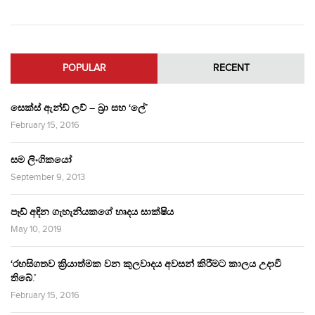
POPULAR
RECENT
සෙක්ස් ඇන්ඩ් ලව් – බ්‍රා සහ ‘ලේ’
February 15, 2016
සම ලිංගිකයෝ
September 9, 2013
පෑඩ් අඳින ගැහැනියකගේ හෘදය සාක්ෂිය
May 10, 2019
‘රහසිගතව ක්‍රියාත්මක වන කුලවාදය අවසන් කිරීමට කාලය උදාවී
තිබේ.’
February 15, 2016