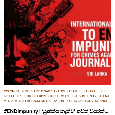
COLOMBO
,
DEMOCRACY
,
DISAPPEARANCES
,
FEATURED ARTICLES
,
FREE
SPEECH
,
FREEDOM OF EXPRESSION
,
HUMAN RIGHTS
,
IMPUNITY
,
JAFFNA
,
MEDIA
,
MEDIA FREEDOM
,
MILITARIZATION
,
POLITICS AND GOVERNANCE
#ENDImpunity | ‘යුක්තිය නැතිව’ තවත් වසරක්…