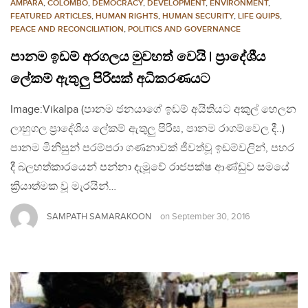
AMPARA
,
COLOMBO
,
DEMOCRACY
,
DEVELOPMENT
,
ENVIRONMENT
,
FEATURED ARTICLES
,
HUMAN RIGHTS
,
HUMAN SECURITY
,
LIFE QUIPS
,
PEACE AND RECONCILIATION
,
POLITICS AND GOVERNANCE
පානම ඉඩම් අරගලය මුවහත් වෙයි | ප්‍රාදේශීය
ලේකම් ඇතුලු පිරිසක් අධිකරණයට
Image:Vikalpa (පානම ජනයාගේ ඉඩම් අයිතියට අකුල් හෙලන
ලාහුගල ප්‍රාදේශිය ලේකම් ඇතුලු පිරිස, පානම රාගම්වෙල දී..)
පානම මිනිසුන් පරම්පරා ගණනාවක් ජීවත්වූ ඉඩම්වලින්, පහර
දී බලහත්කාරයෙන් පන්නා දැමූවේ රාජපක්ෂ ආණ්ඩුව සමයේ
ක්‍රියාත්මක වූ මැරයින්…
SAMPATH SAMARAKOON
on
September 30, 2016