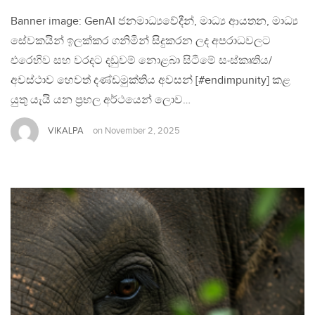
Banner image: GenAI ජනමාධ්‍යවේදීන්, මාධ්‍ය ආයතන, මාධ්‍ය
සේවකයින් ඉලක්කර ගනිමින් සිදුකරන ලද අපරාධවලට
එරෙහිව සහ වරදට දඩුවම් නොළබා සිටීමේ සංස්කෘතිය/
අවස්ථාව හෙවත් දණ්ඩමුක්තිය අවසන් [#endimpunity] කළ
යුතු යැයි යන ප්‍රභල අර්ථයෙන් ලොව…
VIKALPA
on
November 2, 2025