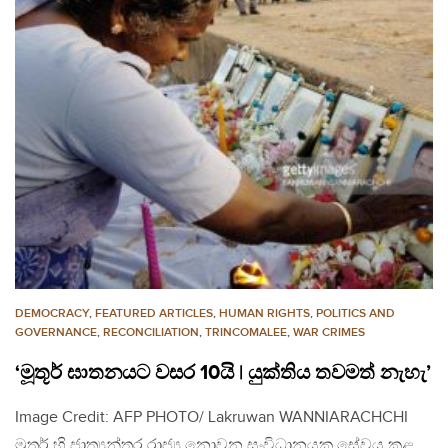
DEMOCRACY
,
FEATURED ARTICLES
,
HUMAN RIGHTS
,
POLITICS AND
GOVERNANCE
,
RECONCILIATION
,
TRINCOMALEE
,
WAR CRIMES
‘මූතූර් ඝාතනයට වසර 10යි | යුක්තිය තවමත් නැහැ’
Image Credit: AFP PHOTO/ Lakruwan WANNIARACHCHI
මූතුර් හි ජාත්‍යන්තර රාජ්‍ය නොවන සංවිධානයක සේවය කළ