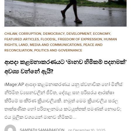
CHILAW
,
CORRUPTION
,
DEMOCRACY
,
DEVELOPMENT, ECONOMY
,
FEATURED ARTICLES
,
FLOODSL
,
FREEDOM OF EXPRESSION
,
HUMAN
RIGHTS
,
LAND
,
MEDIA AND COMMUNICATIONS
,
PEACE AND
RECONCILIATION
,
POLITICS AND GOVERNANCE
ආපදා කළමනාකරණයට ‘මානව හිමිකම් පදනමක්’
අවශ්‍ය වන්නේ ඇයි?
iMage:AP ආපදා කළමනාකරණය යනු ස්වභාවික හෝ මිනිස්
නිර්මිත ව්‍යසනවලින් ජීවිත, දේපළ සහ පරිසරය ආරක්ෂා
කිරීමේ සංකීර්ණ ක්‍රියාවලියකි. නමුත් මෙම ක්‍රියාවලිය සරල
තාක්ෂණික හෝ පරිපාලනමය කටයුත්තක් පමණක් නොවේ;
එය මූලික වශයෙන් මානව හිමිකම්…
SAMPATH SAMARAKOON
on
December 10, 2025