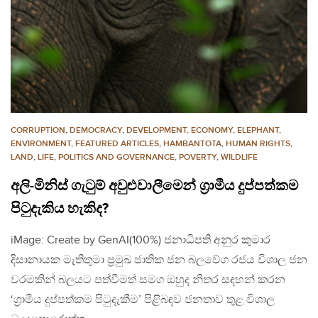
CORRUPTION
,
DEMOCRACY
,
DEVELOPMENT, ECONOMY
,
ELEPHANT
,
ENVIRONMENT
,
FEATURED ARTICLES
,
HAMBANTOTA
,
HUMAN RIGHTS
,
LAND
,
LIFE
,
POLITICS AND GOVERNANCE
,
POVERTY
,
WILDLIFE
අලි-මිනිස් ගැටුම් අවුළුවාලීමෙන් ග්‍රාමීය දුප්පත්කම
පිටුදැකිය හැකිද?
iMage: Create by GenAI(100%) ජනාධිපති අනුර කුමාර
දිසානායක මැතිතුමා ප්‍රමුඛ ජාතික ජන බලවේග රජය විශාල ජන
වරමකින් බලයට පත්වීමත් සමග ඔහුද නිතර සඳහන් කරන
‘ග්‍රාමීය දුප්පත්කම පිටුදැකීම’ පිළිබඳව ජනතාව තුළ විශාල