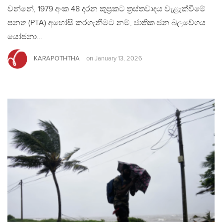
වන්නේ, 1979 අංක 48 දරන කුප්‍රකට ත්‍රස්තවාදය වැළැක්වීමේ
පනත (PTA) අහෝසි කරගැනීමට නම්, ජාතික ජන බලවේගය
යෝජනා…
KARAPOTHTHA
on
January 13, 2026