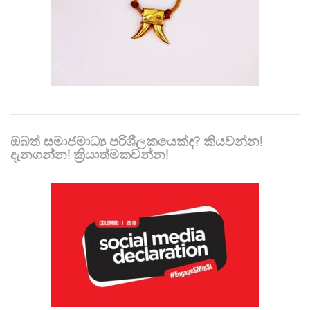
ඔබත් සමාජමාධ්‍ය පරිශීලකයෙක්ද? කියවන්න!
දැනගන්න! ක්‍රියාත්මකවන්න!