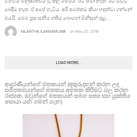
විශ්වීය මනුෂ්‍යත්වය වූ කලී මෙයයි. ඊට සීමා නැත. ඊට විවිධ
බෙදීම නැත. ඒ අපේ හැටිය. අපි අපේකම කියා හඳුන්වා ගන්නේ
එයයි. මෙම ප්‍රසංසනීය ගතිය බොහෝ මිනිසුන් තුළ…
NILANTHA ILANGAMUWA
on
May 20, 2016
LOAD MORE...
ආදරණීයන්ගේ මතකයන් (අතුරුදහන් කරන ලද
සමීපතමයන්ගේ මතකය අමතක කිරීමට බල කරන
රාජ්‍යක, ඔවුන්ගේ මතකයන් සමග සත්‍ය සහ යුක්තිය
සොයා යන ගමන් ගැන)