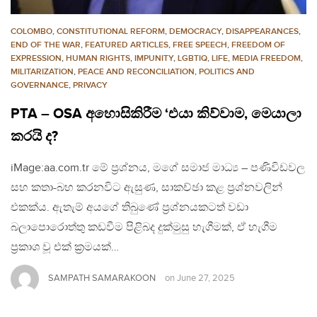
COLOMBO
,
CONSTITUTIONAL REFORM
,
DEMOCRACY
,
DISAPPEARANCES
,
END OF THE WAR
,
FEATURED ARTICLES
,
FREE SPEECH
,
FREEDOM OF
EXPRESSION
,
HUMAN RIGHTS
,
IMPUNITY
,
LGBTIQ
,
LIFE
,
MEDIA FREEDOM
,
MILITARIZATION
,
PEACE AND RECONCILIATION
,
POLITICS AND
GOVERNANCE
,
PRIVACY
PTA – OSA අහොසිකිරීම ‘එයා කිව්වාම, මෙයාලා
කරයි ද?
iMage:aa.com.tr මේ ප්‍රශ්නය, මගේ සමාජ මාධ්‍ය – පණිවිඩවල
සහ කතා-බහ කරනවිට ඇසුණ, සාකච්ඡා කළ ප්‍රශ්නවලින්
එකක්ය. ඇතැම් අයගේ තිබුණේ ප්‍රශ්නයකටත් වඩා
බලාපොරොත්තු කඩවීම පිළිබද දුක්මුසු හැගීමක්, ඒ හැගීම
ප්‍රකාශ වූ එක් ක්‍රමයක්…
SAMPATH SAMARAKOON
on
June 27, 2025