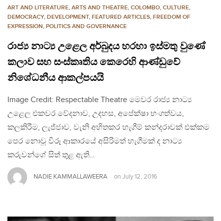
ART AND LITERATURE
,
ARTS AND THEATRE
,
COLOMBO
,
CULTURE
,
DEMOCRACY
,
DEVELOPMENT
,
FEATURED ARTICLES
,
FREEDOM OF
EXPRESSION
,
POLITICS AND GOVERNANCE
රාජ්‍ය නාට්‍ය උළෙල අර්බුදය හරහා ඉස්මතු වුණේ
කලාව සහ සංස්කෘතිය කෙරෙහි ආණ්ඩුවේ
නිශේධනීය ආකල්පයයි
Image Credit: Respectable Theatre මෙවර රාජ්‍ය නාට්‍ය
උළෙල එකවර වේදනාව, උදහස, අපේක්ෂා භංගත්වය,
කලකිරීම, ලැජ්ජාව, වැනි අහිතකර හැගීම් කන්දරාවක් එක්කම
පෙර නොවූ විරූ ආකාරයේ අසිරිමත් හැගීමක් ද නාට්‍ය
කරුවන්ගේ සිත් තුළ ඇති…
NADIE KAMMALLAWEERA
on
July 12, 2016