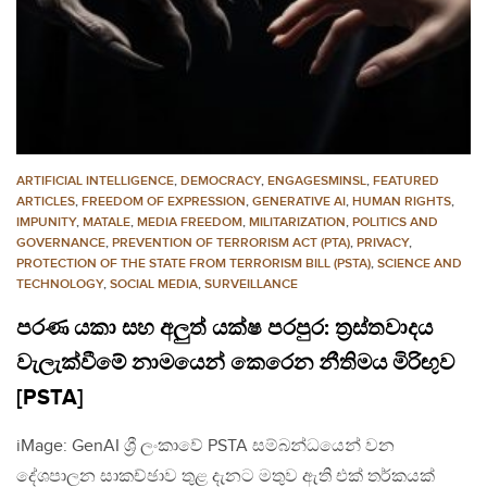
ARTIFICIAL INTELLIGENCE
,
DEMOCRACY
,
ENGAGESMINSL
,
FEATURED
ARTICLES
,
FREEDOM OF EXPRESSION
,
GENERATIVE AI
,
HUMAN RIGHTS
,
IMPUNITY
,
MATALE
,
MEDIA FREEDOM
,
MILITARIZATION
,
POLITICS AND
GOVERNANCE
,
PREVENTION OF TERRORISM ACT (PTA)
,
PRIVACY
,
PROTECTION OF THE STATE FROM TERRORISM BILL (PSTA)
,
SCIENCE AND
TECHNOLOGY
,
SOCIAL MEDIA
,
SURVEILLANCE
පරණ යකා සහ අලුත් යක්ෂ පරපුර: ත්‍රස්තවාදය
වැලැක්වීමේ නාමයෙන් කෙරෙන නීතිමය මිරිඟුව
[PSTA]
iMage: GenAI ශ්‍රී ලංකාවේ PSTA සම්බන්ධයෙන් වන
දේශපාලන සාකච්ඡාව තුළ දැනට මතුව ඇති එක් තර්කයක්