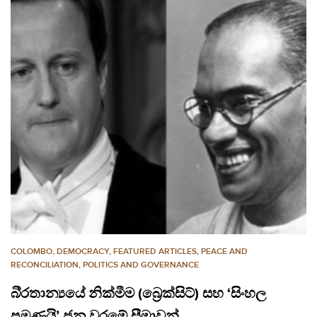
COLOMBO
,
DEMOCRACY
,
FEATURED ARTICLES
,
PEACE AND
RECONCILIATION
,
POLITICS AND GOVERNANCE
බි‍්‍රතාන්‍යයේ නික්මීම (බ්‍රෙක්සිට්) සහ ‘සිංහල
පමණයි’ ජන වරමේ සීමාවන්