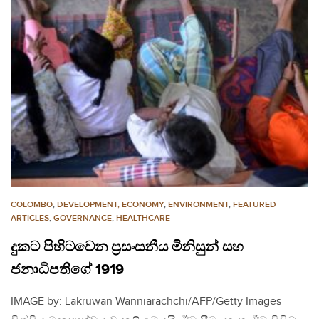
COLOMBO
,
DEVELOPMENT, ECONOMY
,
ENVIRONMENT
,
FEATURED
ARTICLES
,
GOVERNANCE
,
HEALTHCARE
දුකට පිහිටවෙන ප්‍රසංසනීය මිනිසුන් සහ
ජනාධිපතිගේ 1919
IMAGE by: Lakruwan Wanniarachchi/AFP/Getty Images