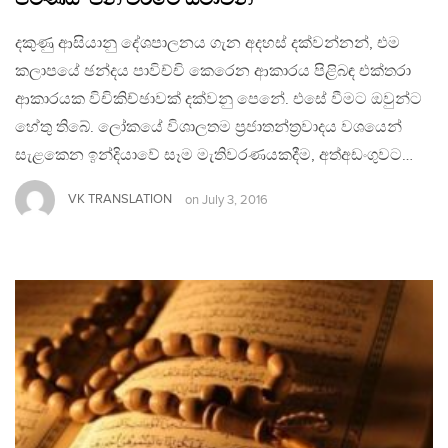
දකුණු ආසියානු දේශපාලනය ගැන අදහස් දක්වන්නන්, එම
කලාපයේ ඡන්දය පාවිච්චි කෙරෙන ආකාරය පිළිබඳ එක්තරා
ආකාරයක විචිකිච්ඡාවක් දක්වනු පෙනේ. එසේ වීමට ඔවුන්ට
හේතු තිබේ. ලෝකයේ විශාලතම ප‍්‍රජාතන්ත‍්‍රවාදය වශයෙන්
සැළකෙන ඉන්දියාවේ සෑම මැතිවරණයකදීම, අත්අඩංගුවට…
VK TRANSLATION
on
July 3, 2016