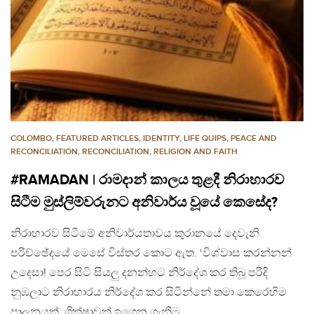
COLOMBO
,
FEATURED ARTICLES
,
IDENTITY
,
LIFE QUIPS
,
PEACE AND
RECONCILIATION
,
RECONCILIATION
,
RELIGION AND FAITH
#RAMADAN | රාමදාන් කාලය තුළදී නිරාහාරව
සිටීම මුස්ලිම්වරුනට අනිවාර්ය වූයේ කෙසේද?
නිරාහාරව සිටීමේ අනිවාර්යතාවය කුරානයේ දෙවැනි
පරිච්ඡේදයේ මෙසේ විස්තර කොට ඇත. ‘විශ්වාස කරන්නන්
උදෙසා! පෙර සිටි සියලු දනන්හට නිර්දේ‍ශ කර තිබූ පරිදි
නුඹලාට නිරාහාරය නිර්දේ‍ශ කර සිටින්නේ තමා කෙරෙහිම
පාලනයක්, ශික්ෂාවක් ඉගෙන ගැනීම…