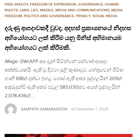
FREE SPEECH
,
FREEDOM OF EXPRESSION
,
GOVERNANCE
,
HUMAN
RIGHTS
,
LAND
,
LIFE
,
MATALE
,
MEDIA AND COMMUNICATIONS
,
MEDIA
FREEDOM
,
POLITICS AND GOVERNANCE
,
PRIVACY
,
SOCIAL MEDIA
දරුණු ආපදාවකදී වුවද, අදහස් ප්‍රකාශනයේ නිදහස
අභියෝගයට ලක් කිරීම යනු මිනිස් අභිමානයම
අභියෝගයට ලක් කිරීමකි.
iMage: DW/AFP අප දැන් සිටින්නේ පශ්චාත් ආපදා
තත්ත්වයකයි. ඇති වූ දිට්වා සුලි කුණාටුව හේතුවෙන් ජීවිත
හානි 618ක් දක්වා ඉහළ ගොස් ඇති අතර පුද්ගලයින් 209ක්
අතුරුදන්වී ඇති අතර පවුල් 583,030කට අයත් පුද්ගලයින්
2,078,436ක්…
SAMPATH SAMARAKOON
on
December 7, 2025