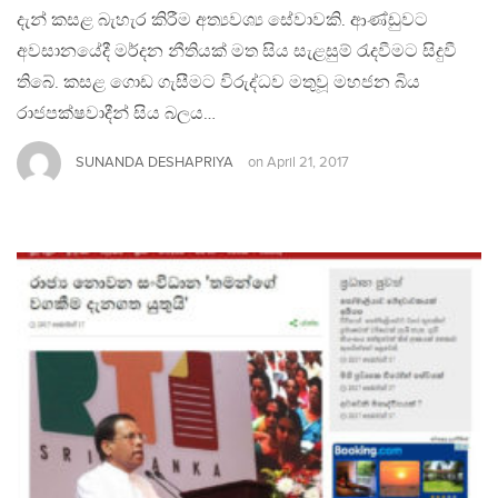
දැන් කසළ බැහැර කිරීම අත්‍යවශ්‍ය සේවාවකි. ආණ්ඩුවට
අවසානයේදී මර්දන නීතියක් මත සිය සැළසුම් රැදවීමට සිදුවී
තිබේ. කසළ ගොඩ ගැසීමට විරුද්ධව මතුවූ මහජන බිය
රාජපක්ෂවාදීන් සිය බලය…
SUNANDA DESHAPRIYA
on
April 21, 2017