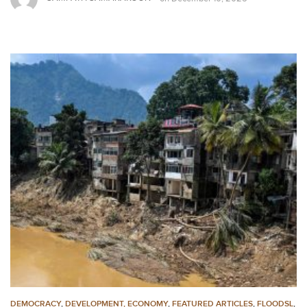
DEMOCRACY
,
DEVELOPMENT, ECONOMY
,
FEATURED ARTICLES
,
FLOODSL
,