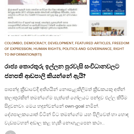
COLOMBO
,
DEMOCRACY
,
DEVELOPMENT
,
FEATURED ARTICLES
,
FREEDOM
OF EXPRESSION
,
HUMAN RIGHTS
,
POLITICS AND GOVERNANCE
,
RIGHT
TO INFORMATION(RTI)
රාජ්‍ය තොරතුරු ඉල්ලන පුරවැසි සංවිධානවලට
ජනපති ආඩපාලි කියන්නේ ඇයි?
පාපන්දු ක්‍රීඩාවේදී අතිශයින් නොසැළකිලිමත් ක්‍රීඩකයකු අතින්
කලාතුරකින් තමන්ගේම පැත්තේ ගෝලයට පන්දුව එල්ල කිරීම
සිදුවනවා. මෙය හඳුන්වන්නේ own-goal නමින්.
දේශපාලකයොත් විටින් විට තමන්ගේම යහ පිලිවෙත් හා හොඳ
වැඩසටහන් අඩාල කළ හැකි නොගැලපෙන කථා…