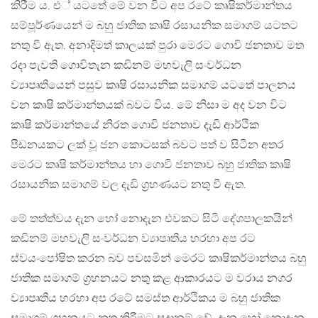
කිරීම ය. එ් යටතේ මේ වන විට අප රටේ කෘෂිකර්මාන්තය
සම්පූර්ණයෙන් ම බහු ජාතික කෘෂි රසායනික සමාගම් යටතට
නතු වී ඇත. අනාදිමත් කාලයක් පුරා මෙරට ගොවි ජනතාව මත
රදා පැවති ගොවිතැන කඩිනම් මහවැලි සංවර්ධන
ව්‍යාපෘතියෙන් පසුව කෘෂි රසායනික සමාගම් යටතේ පාලනය
වන කෘෂි කර්මාන්තයක් බවට විය. මේ නිසා ම අද වන විට
කෘෂි කර්මාන්තයේ නිරත ගොවි ජනතාව දැඩි ආර්ථික
පීඩනයකට ලක් වූ ජන කොටසක් බවට පත් ව සිටින අතර
මෙරට කෘෂි කර්මාන්තය හා ගොවි ජනතාව බහු ජාතික කෘෂි
රසායනික සමාගම් වල දැඩි ග‍්‍රහණයට නතු වී ඇත.
මේ තත්ත්වය දැන හෝ නොදැන එවකට සිටි දේශපාලකයින්
කඩිනම් මහවැලි සංවර්ධන ව්‍යාපෘතිය හරහා අප රට
ස්වයංපෝෂිත කරන බව පවසමින් මෙරට කෘෂිකර්මාන්තය බහු
ජාතික සමාගම් ග‍්‍රහනයට නතු කළ ආකාරයට ම වරාය නගර
ව්‍යාපෘතිය හරහා අප රටේ සමස්ත ආර්ථිකය ම බහු ජාතික