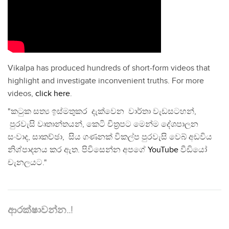
Vikalpa has produced hundreds of short-form videos that
highlight and investigate inconvenient truths. For more
videos,
click here
.
"කටුක සත්‍ය ඉස්මතුකර දැක්වෙන වාර්තා වැඩසටහන්,
පුරවැසි වෘතාන්තයන්, කෙටි චිත්‍රපට මෙන්ම දේශපාලන
සංවාද, සාකච්ඡා, සිය ගණනක් විකල්ප පුරවැසි වෙබ් අඩවිය
නිශ්පාදනය කර ඇත. පිවිසෙන්න අපගේ
YouTube
වීඩියෝ
චැනලයට."
ආරක්ෂාවන්න..!