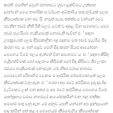
කරති. එමඟින් ඔවුන් ජනතාවට හුවා දැක්වීමට උත්සාහ
දරන්නේ මෙය නාගරික සංවර්ධන අධිකාරිය සතු භූමියක් ලෙස
කි‍්‍රයාත්මක වන බව යි. නමුත් සැබෑ තත්ත්වය වන්නේ රටේ
පවතින ඉඩම් නීති රීති වලට යටත් ව අදාළ චීන සමාගමට මෙම
ඉඩම් පැවරීමේ හැකියාවක් නොමැති බැවින් එ් සඳහා
උපක‍්‍රමයක් ලෙස දීර්ඝකාලීන බදු පදනම මත ඉඩම් පැවරීම සිදු
කරන බව ය. ඉන් පසුව මෙහි සිදු කරන සියළු ආයෝජන
මෙහෙය වීමේ බලය ඇත්තේ චීන සමාගමට ය. එ් සඳහා කිසිදු
මැදිහත්වීමක් හෝ පාලනය කිරීමක් හෝ සිදු කිරීමට ශී‍්‍ර ලංකා
රජයට හැකියාවක් නොමැත. මේ නිසා වරාය නගරය
මෙරටෙන් පරිබාහිර වෙනම ම ආර්ථික මර්මස්ථානයත් ලෙස
කි‍්‍රයාත්මක වනු ඇත. එ් හරහා අප රටේ අර්ථිකය දරුණු බිඳ
වැටීමකට ලක් වන අතර ම අප රටේ ආර්ථිකය මෙහෙය වීමේ
යාන්ත‍්‍රනය වරාය නගරයේ ආයෝජකයින් වන බහු ජාතික
සමාගම් සතු වනු ඇත. මේ අනුව පෙනී යන්නේ අප ඡුන්දයෙන්
පාලකයින් පත් කළ ද මෙහෙයුම් කි‍්‍රයාවලිය කි‍්‍රයාත්මක