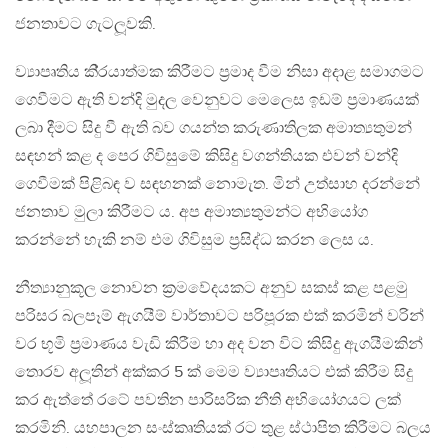
ජනතාවට ගැටලූවකි.
ව්‍යාපෘතිය කි‍්‍රයාත්මක කිරීමට ප‍්‍රමාද වීම නිසා අදාළ සමාගමට
ගෙවීමට ඇති වන්දි මුදල වෙනුවට මෙලෙස ඉඩම් ප‍්‍රමාණයක්
ලබා දීමට සිදු වී ඇති බව ගයන්ත කරුණාතිලක අමාත්‍යතුමන්
සඳහන් කළ ද පෙර ගිවිසුමේ කිසිදු වගන්තියක එවන් වන්දි
ගෙවීමක් පිළිබඳ ව සඳහනක් නොමැත. මින් උත්සාහ දරන්නේ
ජනතාව මුලා කිරීමට ය. අප අමාත්‍යතුමන්ට අභියෝග
කරන්නේ හැකි නම් එම ගිවිසුම ප‍්‍රසිද්ධ කරන ලෙස ය.
නීත්‍යානුකූල නොවන ක‍්‍රමවේදයකට අනුව සකස් කළ පළමු
පරිසර බලපෑම් ඇගයීම් වාර්තාවට පරිපූරක එක් කරමින් වරින්
වර භූමි ප‍්‍රමාණය වැඩි කිරීම හා අද වන විට කිසිදු ඇගයීමකින්
තොරව අලූතින් අක්කර 5 ක් මෙම ව්‍යාපෘතියට එක් කිරීම සිදු
කර ඇත්තේ රටේ පවතින පාරිසරික නීති අභියෝගයට ලක්
කරමිනි. යහපාලන සංස්කෘතියක් රට තුළ ස්ථාපිත කිරීමට බලය