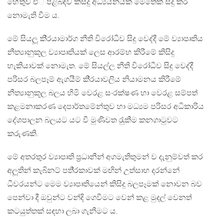
හේතුව එ් පිළිබඳව කිසිදු අධ්‍යයනයක් මෙතෙක් සිදු කර
නොමැති වීම ය.
මේ සියලූ කි‍්‍රයාමාර්ග නීති විරෝධීව සිදු වෙද්දී මේ ව්‍යාපෘතිය
නීත්‍යානුකූල ව්‍යාපෘතියක් ලෙස ආරම්භ කිරීමේ කිසිදු
හැකියාවක් නොමැත. මේ සියල්ල නීති විරෝධීව සිදු වෙද්දී
පරිසර බලපෑම් ඇගයීම් කි‍්‍රයාවලිය නියාමනය කිරීමේ
නීත්‍යානුකූල බලය හිමි වෙරළ සංරක්ෂණ හා වෙරළ සම්පත්
කළමනාකරණ දෙපාර්තමේන්තුව හා මධ්‍යම පරිසර අධිකාරිය
දේශපාලන බලයට යට වී මුණිවත රැුකීම කනගාටුවට
කරුණකි.
මේ අතරතුර ව්‍යාපෘති ප‍්‍රධානීන් අගමැතිතුමන් ව දැනුම්වත් කර
අලූතින් කැබිනට් පති‍්‍රකාවක් මඟින් උත්සාහ දරන්නේ
ධීවරයන්ට මෙම ව්‍යාපෘතියෙන් කිසිදු බලපෑමක් නොවන බව
පෙන්වා දී ඔවුන්ට වන්දි ගෙවීමට වෙන් කළ මුදල් වෙනත්
කටයුත්තක් සඳහා ලබා ගැනීමට ය.