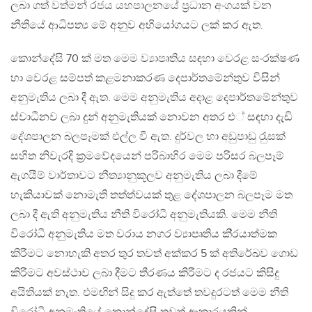
ලබා ගත් වත්මන් රජය යහපාලනයේ ප‍්‍රධාන අංගයක් වන
නීතියේ ආධිපත්‍ය මේ අනුව අභියෝගයට ලක් කර ඇත.
කොන්දේසි 70 ක් මත මෙම ව්‍යාපෘතිය සඳහා වෙරළ සංරක්ෂණ
හා වෙරළ සම්පත් කළමනාකරණ දෙපාර්තමේන්තුව විසින්
අනුමැතිය ලබා දී ඇත. මෙම අනුමැතිය අදාළ දෙපාර්තමේන්තුව
ස්වාධීනව ලබා දුන් අනුමැතියක් නොවන අතර එ් සඳහා දැඩි
දේශපාලන බලපෑමක් එල්ල වී ඇත. දුර්වල හා අඩුපාඩු රැුසක්
සහිත නිවැරදි ක‍්‍රමවේදයෙන් පරිබාහිර මෙම පරිසර බලපෑම්
ඇගයීම් වාර්තාවට නීත්‍යානුකූලව අනුමැතිය ලබා දීමේ
හැකියාවක් නොමැති තත්ත්වයක් තුළ දේශපාලන බලපෑම මත
ලබා දී ඇති අනුමැතිය නීති විරෝධී අනුමැතියකි. මෙම නීති
විරෝධී අනුමැතිය මත වරාය නගර ව්‍යාපෘතිය කි‍්‍රයාත්මක
කිරීමට නොහැකි අතර තුර තවත් අක්කර 5 ක් අතිරේඛව ගොඩ
කිරීමට අවස්ථාව ලබා දීමට තීරණය කිරීමට ද රජයට කිසිදු
අයිතියක් නැත. එමඟින් සිදු කර ඇත්තේ තවදුරටත් මෙම නීති