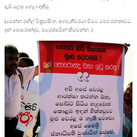
දැඩි ලෙස හෙලා දකිමු.
(මෙන්න රනිල් වික්‍රමසිංහ, අගමැතිවරයා වීමට පෙර ජනතාවට
දුන් පොරොන්දුව, පරෙස්සමින් කියවන්න..)