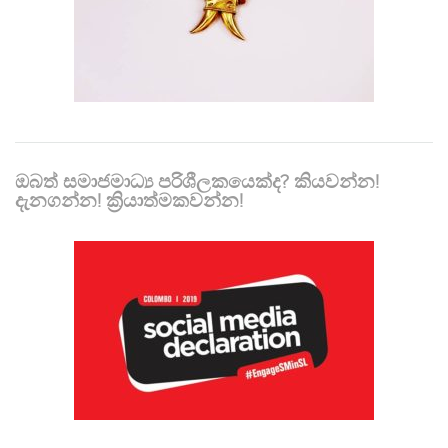
ඔබත් සමාජමාධ්‍ය පරිශීලකයෙක්ද? කියවන්න!
දැනගන්න! ක්‍රියාත්මකවන්න!