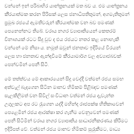
වන්නේ ඉන් පරිබාහිර යාන්ත‍්‍රනයක් මත බව ය. එම යාන්ත‍්‍රනය
කි‍්‍රයාත්මක කරන පිරිසක් ලෙස ජනාධිපතිතුමන්, අගමැතිතුමන්
ප‍්‍රමුඛ රජයේ ඇමතිවරුන් කි‍්‍රයාත්මක වන බව පමණක්
පෙනෙන්නට තිබේ. වරාය නගර ව්‍යාපෘතියෙන් කෙතරම්
විනාශයක් රටට සිදු වුව ද එය රජයට නතර කළ නොහැකි
වන්නේ මේ නිසා ය. නමුත් ඔවුන් ජනතාව ඉදිරියේ වීරයන්
ලෙස හා ජනතාව ඇන්ඳවීමේ කි‍්‍රයාමාර්ග වල අව්‍යාජබවක්
පෙන්වමින් පෙනී සිටී.
මේ තත්ත්වය මේ ආකාරයෙන් සිදු වෙද්දී වත්මන් රජය සමඟ
අත්වැල් බැදගෙන සිටින මානව හිමිකම් පිළිබඳව පමණක්
සැලකිලිමත් වන සිවිල් සංවිධාන වත්මන් රජය දැවැන්ත
උගුලකට අප රට රැුගෙන යද්දී මහින්ද රාජපක්ෂ භීතිකාවෙන්
පෙළෙමින් රජය ආරක්ෂා කර ගැනීම වෙනුවෙන් පමණක්
පෙනී සිටිමින් වරාය නගර ව්‍යාපෘතිය සාධාරනීකරණය කිරීමට
ඉදිරිපත් වේ. වත්මන් රජය මානව හිමිකම් සුරැුකීමට, මාධ්‍ය