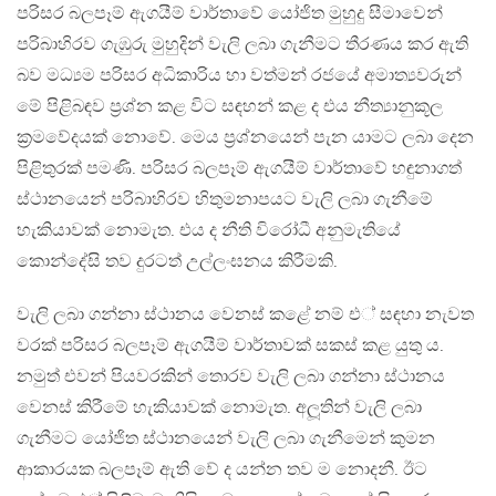
පරිසර බලපෑම් ඇගයීම් වාර්තාවේ යෝජිත මුහුදු සීමාවෙන්
පරිබාහිරව ගැඹුරු මුහුදින් වැලි ලබා ගැනීමට තීරණය කර ඇති
බව මධ්‍යම පරිසර අධිකාරිය හා වත්මන් රජයේ අමාත්‍යවරුන්
මේ පිළිබඳව ප‍්‍රශ්න කළ විට සඳහන් කළ ද එය නීත්‍යානුකූල
ක‍්‍රමවේදයක් නොවේ. මෙය ප‍්‍රශ්නයෙන් පැන යාමට ලබා දෙන
පිළිතුරක් පමණි. පරිසර බලපෑම් ඇගයීම් වාර්තාවේ හඳුනාගත්
ස්ථානයෙන් පරිබාහිරව හිතුමනාපයට වැලි ලබා ගැනීමේ
හැකියාවක් නොමැත. එය ද නීති විරෝධී අනුමැතියේ
කොන්දේසි තව දුරටත් උල්ලංඝනය කිරීමකි.
වැලි ලබා ගන්නා ස්ථානය වෙනස් කළේ නම් එ් සඳහා නැවත
වරක් පරිසර බලපෑම් ඇගයීම් වාර්තාවක් සකස් කළ යුතු ය.
නමුත් එවන් පියවරකින් තොරව වැලි ලබා ගන්නා ස්ථානය
වෙනස් කිරීමේ හැකියාවක් නොමැත. අලූතින් වැලි ලබා
ගැනීමට යෝජිත ස්ථානයෙන් වැලි ලබා ගැනීමෙන් කුමන
ආකාරයක බලපෑම් ඇති වේ ද යන්න තව ම නොදනී. ඊට