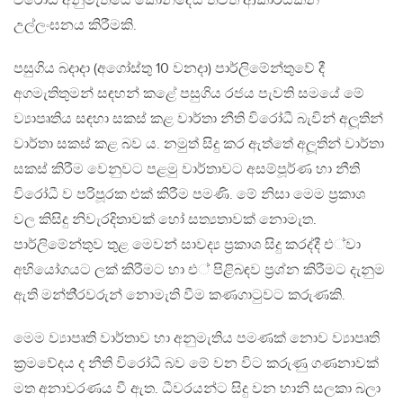
විරෝධී අනුමැතියේ කොන්දේසි තවත් ආකාරයකින්
උල්ලංඝනය කිරීමකි.
පසුගිය බදාදා (අගෝස්තු 10 වනදා) පාර්ලිමේන්තුවේ දී
අගමැතිතුමන් සඳහන් කළේ පසුගිය රජය පැවති සමයේ මේ
ව්‍යාපෘතිය සඳහා සකස් කළ වාර්තා නීති විරෝධී බැවින් අලූතින්
වාර්තා සකස් කළ බව ය. නමුත් සිදු කර ඇත්තේ අලූතින් වාර්තා
සකස් කිරීම වෙනුවට පළමු වාර්තාවට අසම්පූර්ණ හා නීති
විරෝධී ව පරිපූරක එක් කිරීම පමණි. මේ නිසා මෙම ප‍්‍රකාශ
වල කිසිදු නිවැරදිතාවක් හෝ සත්‍යතාවක් නොමැත.
පාර්ලිමේන්තුව තුළ මෙවන් සාවද්‍ය ප‍්‍රකාශ සිදු කරද්දී එ්වා
අභියෝගයට ලක් කිරීමට හා එ් පිළිබඳව ප‍්‍රශ්න කිරීමට දැනුම
ඇති මන්ති‍්‍රවරුන් නොමැති වීම කණගාටුවට කරුණකි.
මෙම ව්‍යාපෘති වාර්තාව හා අනුමැතිය පමණක් නොව ව්‍යාපෘති
ක‍්‍රමවේදය ද නීති විරෝධී බව මේ වන විට කරුණු ගණනාවක්
මත අනාවරණය වී ඇත. ධීවරයන්ට සිදු වන හානි සලකා බලා