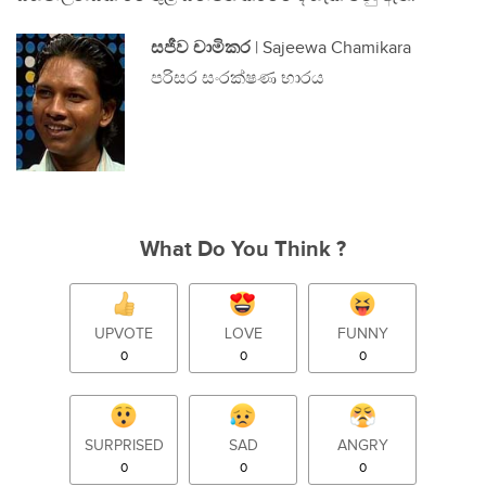
සජීව චාමිකර
| Sajeewa Chamikara
පරිසර සංරක්ෂණ භාරය
What Do You Think ?
UPVOTE
LOVE
FUNNY
0
0
0
SURPRISED
SAD
ANGRY
0
0
0