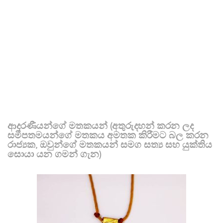
ආදරණීයන්ගේ මතකයන් (අතුරුදහන් කරන ලද
සමීපතමයන්ගේ මතකය අමතක කිරීමට බල කරන
රාජ්‍යක, ඔවුන්ගේ මතකයන් සමග සත්‍ය සහ යුක්තිය
සොයා යන ගමන් ගැන)