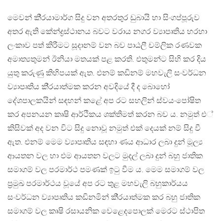
මෙවන් කි‍්‍රයාමාර්ග සිදු වන අතරතුර ඩුබායි හා සිංගප්පූරුව
අතර ඇති කේන්ද්‍රස්ථානය බවට වරාය නගර ව්‍යාපෘතිය හරහා
ලංකාව පත් කිරීමට සූදානම් වන බව පාඨලී චම්ලික රණවක
අමාත්‍යතුමන් ඊනියා මතයක් පළ කරති. එතුමන්ට සිහි කර දිය
යුතු කරුණු කිහිපයක් ඇත. එනම් කඩිනම් මහවැලි සංවර්ධන
ව්‍යාපෘතිය කි‍්‍රයාත්මක කරන අවදියේ දී ද බොහෝ
දේශපාලකයින් සඳහන් කළේ අප රට සහලින් ස්වයංපෝෂිත
කර අපනයන කෘෂි ආර්ථිකය ශක්තිමත් කරන බව ය. නමුත් එ්
කිසිවක් අද වන විට සිදු නොවූ නමුත් එක් දෙයක් නම් සිදු වී
ඇත. එනම් මෙම ව්‍යාපෘතිය සඳහා ණය ආධාර ලබා දුන් මූල්‍ය
ආයතන වල හා එම ආයතන වලට මුදල් ලබා දුන් බහු ජාතික
සමාගම් වල පරමාර්ථ පමණක් ඉටු වීම ය. මෙම සමාගම් වල
ප‍්‍රමුඛ පරමාර්ථය වූයේ අප රට තුළ මහවැලි බහුකාර්යය
සංවර්ධන ව්‍යාපෘතිය කඩිනමින් කි‍්‍රයාත්මක කර බහු ජාතික
සමාගම් වල කෘෂි රසායනික වෙළෙදපොලක් මෙරට ස්ථාපිත