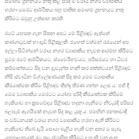
සමාගම් ග‍්‍රහනයට නතු කළ පරිදි ම වරාය නගර ව්‍යාපෘතිය
හරහා මෙරට ආර්ථිකය බහු ජාතික සමාගම් ග‍්‍රහනයට නතු
කිරීමට ඔවුහු උත්සාහ කරති.
රටේ යහපත ගැන සිතන අපට මේ පිළිබඳව ඇත්තේ
කණගාටුවක් හා දැඩි පිළිකුලකි. එහෙත් වත්මන් රජයෙන් අප
ඉල්ලා සිටින්නේ වරාය නගර ව්‍යාපෘතිය නැවත ආරම්භ කිරීමට
ප‍්‍රථම රටේ ආර්ථිකයට, ස්වෛරීභවයට, පරිසරයට හා ධීවර
කර්මාන්තයට සිදු වන දැවැන්ත හානි කර තත්ත්වයන් පිළිබඳව
නිසි ස්වාධීන විශ්ලේෂණයක් සිදු කර මෙම ව්‍යාපෘතිය
කි‍්‍රයාත්මක කිරීම පිළිබඳව තීන්දු තීරණ ගන්න ලෙස ය. එහි දී
මෙම ව්‍යාපෘතිය මෙරටට යෝග්‍ය පරිදි කි‍්‍රයාත්මක කිරීමේ
හැකියාව හා ක‍්‍රමවේදය පිළිබඳව හදුනා ගැනීමට නිවැරදි පරිසර
බලපෑම් ඇගයීමක් නැවත සිදු කළ යුතු ය. එමඟින් ජනතාවාදී
සංවර්ධනයක් වරාය නගර ව්‍යාපෘතිය හරහා ඇති කිරීමට
හැකියාව තිබේ දැයි සොයා බැලිය හැකි වන අතර ම සැබෑ
යහපාලනයක් රට තුළ ස්ථාපිත කිරීමට ද හැකි වනු ඇත.