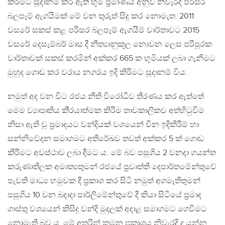
කිරීමට සූදානම් කර ඇති භූමි ප‍්‍රමාණය අනුව නිවැරදි පරිසර
බලපෑම් ඇගයීමක් මේ වන තුරුත් සිදු කර නොමැත. 2011
වසරේ සකස් කළ පරිසර බලපෑම් ඇගයීම් වාර්තාවට 2015
වසරේ දෙසැම්බර් මාස දී නීත්‍යානුකූල නොවන ලෙස පරිපූරක
වාර්තාවක් සකස් කරමින් අක්කර 665 ක භූමියක් ලබා ගැනීමට
මුහුද ගොඩ කර වරාය නගරය ඉදි කිරීමට සූදානම් විය.
නමුත් අද වන විට රජය නීති විරෝධීව තීරණය කර ඇත්තේ
මෙම ව්‍යාපෘතිය කි‍්‍රයාත්මක කිරීම තාවකාලිකව අත්හිටුවීම
නිසා ඇති වූ ප‍්‍රමාදයට වන්දියක් වශයෙන් චීන ඉදිකිරීම් හා
සන්නිවේදන සමාගමට අතිරේඛව තවත් අක්කර 5 ක් ගොඩ
කිරීමට අවස්ථාව ලබා දීමට ය. මේ බව පසුගිය 2 වනදා ගයන්ත
කරුණාතිලක අමාත්‍යතුමන් රජයේ ප‍්‍රවෘත්ති දෙපාර්තමේන්තුවේ
පැවති මාධ්‍ය හමුවක දී ප‍්‍රකාශ කර සිටි නමුත් අගමැතිතුමන්
පසුගිය 10 වන බදාදා පාර්ලිමේන්තුවේ දී කියා සිටියේ ප‍්‍රමාද
ගාස්තු වශයෙන් කිසිදු වන්දි මුදලක් අදාළ සමාගමට ගෙවීමට
නොමැති බව ය. මේ අතුරින් කුමන ප‍්‍රකාශය නිවැරදි ද යන්න