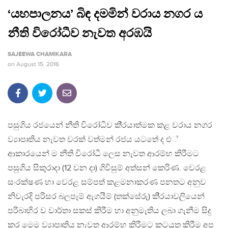
‘යහපාලනය’ බිඳ දමමින් වරාය නගර ය
නීති විරෝධීව නැවත අරඹයි
SAJEEWA CHAMIKARA
on
August 15, 2016
පසුගිය රජයෙන් නීති විරෝධීව කි‍්‍රයාත්මක කළ වරාය නගර
ව්‍යාපෘතිය නැවත වරක් වත්මන් රජය යටතේ ද එ්
ආකාරයෙන් ම නීති විරෝධී ලෙස නැවත ආරම්භ කිරීමට
පසුගිය සිකුරාදා (12 වන දා) ගිවිසුම් අත්සන් කෙරිණ. වෙරළ
සංරක්ෂණ හා වෙරළ සම්පත් කළමනාකරණ පනතට අනුව
නිවැරදි පරිසර බලපෑම් ඇගයීම් (තක්සේරු) කි‍්‍රයාවලියෙන්
පරිබාහිර ව වාර්තා සකස් කිරීම හා අනුමැතිය ලබා ගැනීම සිදු
කර මෙම ව්‍යාපෘතිය නැවත ආරම්භ කිරීමට කටයුතු කිරීම අප