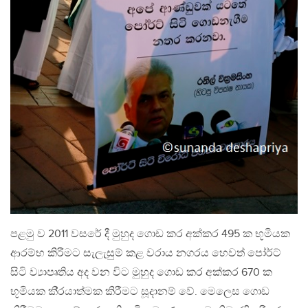
පළමු ව 2011 වසරේ දී මුහුද ගොඩ කර අක්කර 495 ක භූමියක
ආරම්භ කිරීමට සැලැසුම් කළ වරාය නගරය හෙවත් පෝර්ට්
සිටි ව්‍යාපෘතිය අද වන විට මුහුද ගොඩ කර අක්කර 670 ක
භූමියක කි‍්‍රයාත්මක කිරීමට සූදානම් වේ. මෙලෙස ගොඩ