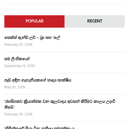
POPULAR
RECENT
සෙක්ස් ඇන්ඩ් ලව් – බ්‍රා සහ ‘ලේ’
February 15, 2016
සම ලිංගිකයෝ
September 9, 2013
පෑඩ් අඳින ගැහැනියකගේ හෘදය සාක්ෂිය
May 10, 2019
‘රහසිගතව ක්‍රියාත්මක වන කුලවාදය අවසන් කිරීමට කාලය උදාවී
තිබේ.’
February 15, 2016
‘හිමින්සැරේ පියා විදා‘ සුනිලා සමුගත්තා ය.