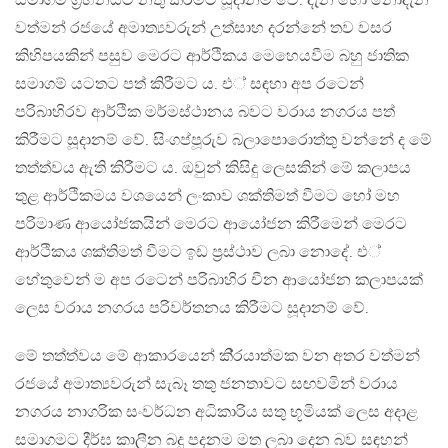
සමාගම් ග‍්‍රහනයට නතු කිරීමට සූදානම් වේ. දැන හෝ නොදැන
වත්මන් රජයේ අමාත්‍යවරුන් උත්සාහ දරන්නේ තව වසර
කිහිපයකින් පසුව මෙරට ආර්ථිකය මෙහෙයවීම බහු ජාතික
සමාගම් යටතට පත් කිරීමට ය. එ් සඳහා අප රටෙන්
පරිබාහිරව ආර්ථික මර්මස්ථානය බවට වරාය නගරය පත්
කිරීමට සූදානම් වේ. සිංගප්පූරුව බලාපොරොත්තු වන්නේ ද මේ
තත්ත්වය ඇති කිරීමට ය. ඔවුන් කිසිදු ලෙසකින් මේ කලාපය
තුළ ආර්ථිකමය වශයෙන් ලංකාව ශක්තිමත් වීමට හෝ මහ
පරිමාණ ආයෝජකයින් මෙරට ආයෝජන කිරීමෙන් මෙරට
ආර්ථිකය ශක්තිමත් වීමට ඉඩ ප‍්‍රස්ථාව ලබා නොදේ. එ්
හේතුවෙන් ම අප රටෙන් පරිබාහිර චීන ආයෝජන කලාපයක්
ලෙස වරාය නගරය පරිවර්තනය කිරීමට සූදානම් වේ.
මේ තත්ත්වය මේ ආකාරයෙන් කි‍්‍රයාත්මක වන අතර වත්මන්
රජයේ අමාත්‍යවරුන් සැබෑ තතු ජනතාවට සඟවමින් වරාය
නගරය නාගරික සංවර්ධන අධිකාරිය සතු භූමියක් ලෙස අදාළ
සමාගමට දීර්ඝ කාලීන බදු පදනම මත ලබා දෙන බව සඳහන්